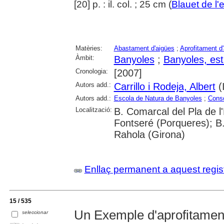
[20] p. : il. col. ; 25 cm (
Blauet de l'
Matèries:
Abastament d'aigües
;
Aprofitament d
Àmbit:
Banyoles
;
Banyoles, es
Cronologia:
[2007]
Autors add.:
Carrillo i Rodeja, Albert
(I
Autors add.:
Escola de Natura de Banyoles
;
Conso
Localització:
B. Comarcal del Pla de l
Fontseré (Porqueres); B
Rahola (Girona)
Enllaç permanent a aquest regis
15 / 535
Un Exemple d'aprofitament 
seleccionar