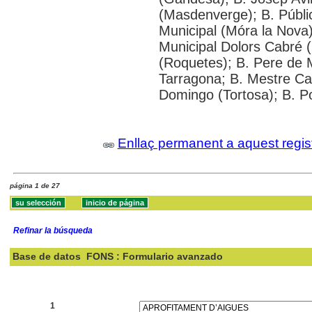
(Masdenverge); B. Públi
Municipal (Móra la Nova);
Municipal Dolors Cabré (
(Roquetes); B. Pere de 
Tarragona; B. Mestre Cabr
Domingo (Tortosa); B. P
Enllaç permanent a aquest regis
página 1 de 27
Refinar la búsqueda
Base de datos
FONS : Formulario avanzado
Buscar:
1