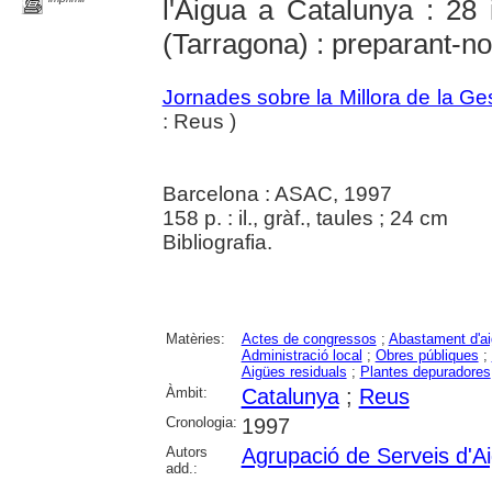
l'Aigua a Catalunya : 2
(Tarragona) : preparant-no
Jornades sobre la Millora de la Ge
: Reus )
Barcelona : ASAC, 1997
158 p. : il., gràf., taules ; 24 cm
Bibliografia.
Matèries:
Actes de congressos
;
Abastament d'a
Administració local
;
Obres públiques
;
Aigües residuals
;
Plantes depuradores
Àmbit:
Catalunya
;
Reus
Cronologia:
1997
Autors
Agrupació de Serveis d'A
add.: