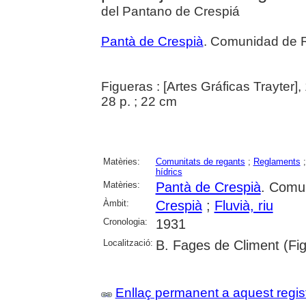
del Pantano de Crespiá
Pantà de Crespià
. Comunidad de 
Figueras : [Artes Gráficas Trayter],
28 p. ; 22 cm
Matèries:
Comunitats de regants
;
Reglaments
hídrics
Matèries:
Pantà de Crespià
. Comu
Àmbit:
Crespià
;
Fluvià, riu
Cronologia:
1931
Localització:
B. Fages de Climent (Fi
Enllaç permanent a aquest regis