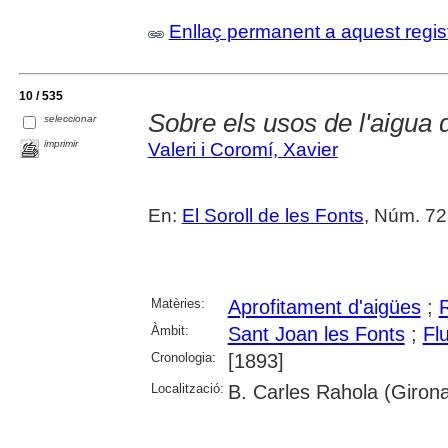
Enllaç permanent a aquest regis
10 / 535
Sobre els usos de l'aigua 
seleccionar
imprimir
Valeri i Coromí, Xavier
En:
El Soroll de les Fonts
, Núm. 72
Matèries:
Aprofitament d'aigües
;
Àmbit:
Sant Joan les Fonts
;
Flu
Cronologia:
[1893]
Localització:
B. Carles Rahola (Girona