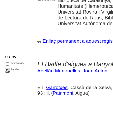
Biblioteca de Catalunya
Humanitats (Hemeroteca)
Universitat Rovira i Virgi
de Lectura de Reus; Bibli
Universitat Autònoma de 
Enllaç permanent a aquest regis
13 / 535
El Batlle d'aigües a Banyo
seleccionar
imprimir
Abellán Manonellas, Joan Anton
En:
Garrotxes
. Cassà de la Selva,
93 : il. (
Patrimoni
. Aigua)