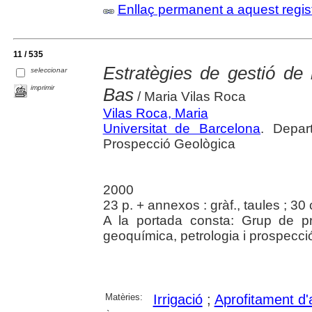
Enllaç permanent a aquest regis
11 / 535
Estratègies de gestió de 
seleccionar
imprimir
Bas
/ Maria Vilas Roca
Vilas Roca, Maria
Universitat de Barcelona
. Depar
Prospecció Geològica
2000
23 p. + annexos : gràf., taules ; 30
A la portada consta: Grup de p
geoquímica, petrologia i prospecci
Matèries:
Irrigació
;
Aprofitament d'