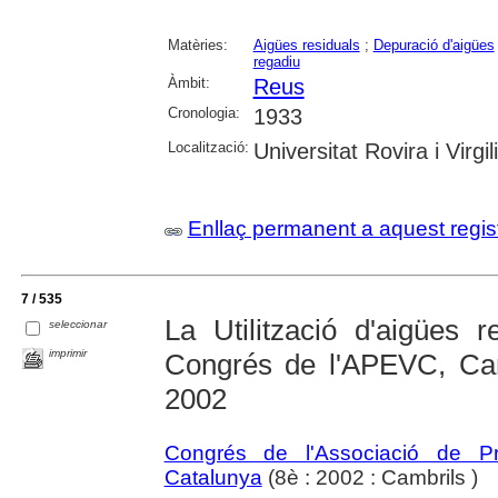
Matèries:
Aigües residuals
;
Depuració d'aigües
regadiu
Àmbit:
Reus
Cronologia:
1933
Localització:
Universitat Rovira i Virg
Enllaç permanent a aquest regis
7 / 535
La Utilització d'aigües r
seleccionar
imprimir
Congrés de l'APEVC, Ca
2002
Congrés de l'Associació de Pr
Catalunya
(8è : 2002 : Cambrils )