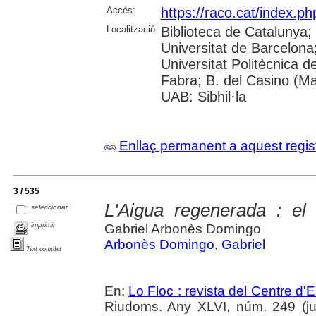
Accés:
https://raco.cat/index.ph
Localització:
Biblioteca de Catalunya;
Universitat de Barcelona; 
Universitat Politècnica 
Fabra; B. del Casino (M
UAB: Sibhil·la
Enllaç permanent a aquest regis
3 / 535
L'Aigua regenerada : el s
seleccionar
imprimir
Gabriel Arbonès Domingo
Arbonès Domingo, Gabriel
Text complet
En:
Lo Floc : revista del Centre 
Riudoms. Any XLVI, núm. 249 (juli