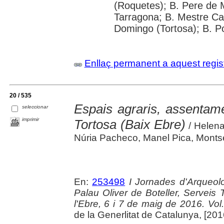
(Roquetes); B. Pere de 
Tarragona; B. Mestre Cabr
Domingo (Tortosa); B. P
Enllaç permanent a aquest regis
20 / 535
Espais agraris, assentame
seleccionar
imprimir
Tortosa (Baix Ebre)
/ Helena 
Núria Pacheco, Manel Pica, Montse
En:
253498
I Jornades d'Arqueolo
Palau Oliver de Boteller, Serveis T
l'Ebre, 6 i 7 de maig de 2016. Vol. 
de la Generlitat de Catalunya, [201