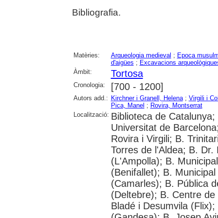
Bibliografia.
Matèries:
Arqueologia medieval
;
Epoca musul
d'aigües
;
Excavacions arqueològique
Àmbit:
Tortosa
Cronologia:
[700 - 1200]
Autors add.:
Kirchner i Granell, Helena
;
Virgili i C
Pica, Manel
;
Rovira, Montserrat
Localització:
Biblioteca de Catalunya;
Universitat de Barcelona;
Rovira i Virgili; B. Trinit
Torres de l'Aldea; B. Dr.
(L'Ampolla); B. Municipa
(Benifallet); B. Municipa
(Camarles); B. Pública d
(Deltebre); B. Centre de 
Bladé i Desumvila (Flix)
(Gandesa); B. Josep Avin