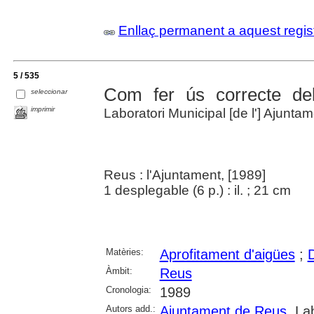
Enllaç permanent a aquest regis
5 / 535
Com fer ús correcte del
seleccionar
imprimir
Laboratori Municipal [de l'] Ajunt
Reus : l'Ajuntament, [1989]
1 desplegable (6 p.) : il. ; 21 cm
Matèries:
Aprofitament d'aigües
;
D
Àmbit:
Reus
Cronologia:
1989
Autors add.:
Ajuntament de Reus
. La