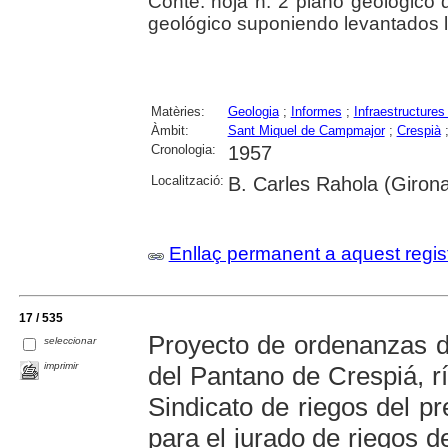
Conté: hoja n. 2 plano geológico 
geológico suponiendo levantados l
Matèries:
Geologia
;
Informes
;
Infraestructures
Àmbit:
Sant Miquel de Campmajor
;
Crespià
Cronologia:
1957
Localització:
B. Carles Rahola (Giron
Enllaç permanent a aquest regis
17 / 535
Proyecto de ordenanzas 
seleccionar
imprimir
del Pantano de Crespiá, rí
Sindicato de riegos del p
para el jurado de riegos 