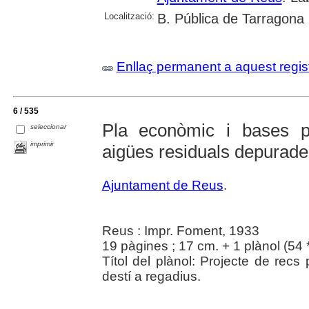
Localització:
B. Pública de Tarragona
Enllaç permanent a aquest regis
6 / 535
Pla econòmic i bases pe
seleccionar
imprimir
aigües residuals depurade
Ajuntament de Reus
.
Reus : Impr. Foment, 1933
19 pàgines ; 17 cm. + 1 plànol (54 
Títol del plànol: Projecte de recs
destí a regadius.