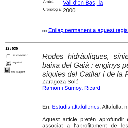
Àmbit:
Vall d'en Bas, la
Cronologia:
2000
Enllaç permanent a aquest regis
12 / 535
Rodes hidràuliques, sín
seleccionar
imprimir
baixa del Gaià : enginys pe
síquies del Catllar i de la 
Text complet
Zaragoza Solé
Ramon i Sumoy, Ricard
En:
Estudis altafullencs
. Altafulla,
Aquest article pretén aprofundir e
associat a l'aprofitament de l