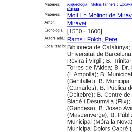
Matèries:
Arqueologia
;
Molins fariners
;
Excava
d'aigua
Matèries:
Molí Lo Molinot de Mirav
Àmbit:
Miravet
Cronologia:
[1550 - 1600]
Autors add.:
Rams i Folch, Pere
Localització:
Biblioteca de Catalunya;
Universitat de Barcelona;
Rovira i Virgili; B. Trinit
Torres de l'Aldea; B. Dr.
(L'Ampolla); B. Municipa
(Benifallet); B. Municipa
(Camarles); B. Pública d
(Deltebre); B. Centre de 
Bladé i Desumvila (Flix)
(Gandesa); B. Josep Avin
(Masdenverge); B. Públi
Municipal (Móra la Nova);
Municipal Dolors Cabré (