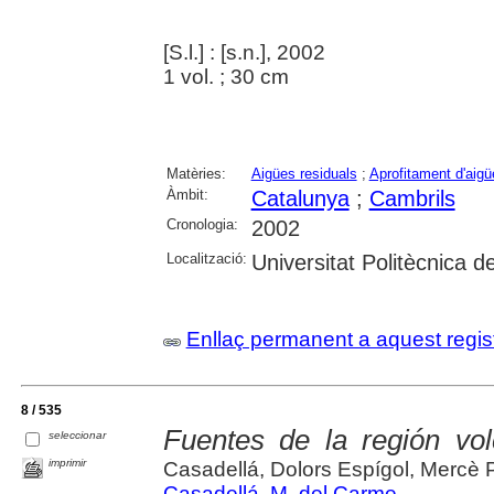
[S.l.] : [s.n.], 2002
1 vol. ; 30 cm
Matèries:
Aigües residuals
;
Aprofitament d'aigü
Àmbit:
Catalunya
;
Cambrils
Cronologia:
2002
Localització:
Universitat Politècnica 
Enllaç permanent a aquest regis
8 / 535
Fuentes de la región vol
seleccionar
imprimir
Casadellá, Dolors Espígol, Mercè 
Casadellá, M. del Carme