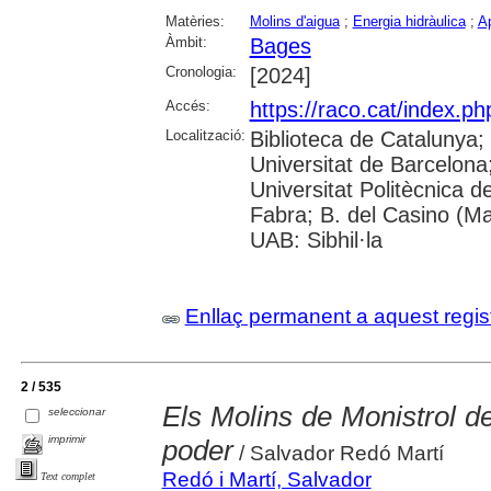
Matèries:
Molins d'aigua
;
Energia hidràulica
;
Ap
Àmbit:
Bages
Cronologia:
[2024]
Accés:
https://raco.cat/index.ph
Localització:
Biblioteca de Catalunya;
Universitat de Barcelona; 
Universitat Politècnica 
Fabra; B. del Casino (M
UAB: Sibhil·la
Enllaç permanent a aquest regis
2 / 535
Els Molins de Monistrol de
seleccionar
imprimir
poder
/ Salvador Redó Martí
Redó i Martí, Salvador
Text complet