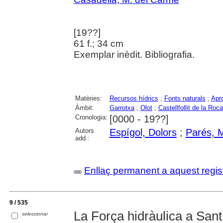
[19??]
61 f.; 34 cm
Exemplar inèdit. Bibliografia.
Matèries:
Recursos hídrics
;
Fonts naturals
;
Apro
Àmbit:
Garrotxa
;
Olot
;
Castellfollit de la Roca
Cronologia:
[0000 - 19??]
Autors
Espígol, Dolors
;
Parés, 
add.:
Enllaç permanent a aquest regis
9 / 535
La Força hidràulica a Sant
seleccionar