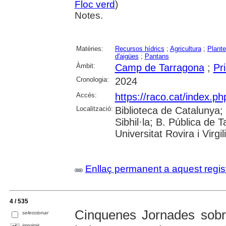
Floc verd
)
Notes.
Matèries:
Recursos hídrics
;
Agricultura
;
Plant
d'aigües
;
Pantans
Àmbit:
Camp de Tarragona
;
Pri
Cronologia:
2024
Accés:
https://raco.cat/index.ph
Localització:
Biblioteca de Catalunya
Sibhil·la; B. Pública de
Universitat Rovira i Virgili
Enllaç permanent a aquest regis
4 / 535
Cinquenes Jornades sobre
seleccionar
imprimir