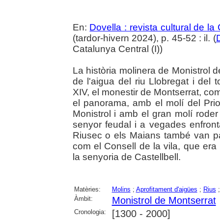
En:
Dovella : revista cultural de l
(tardor-hivern 2024), p. 45-52 : il. (
Catalunya Central (I))
La història molinera de Monistrol d
de l'aigua del riu Llobregat i del
XIV, el monestir de Montserrat, com
el panorama, amb el molí del Prio
Monistrol i amb el gran molí roder 
senyor feudal i a vegades enfron
Riusec o els Maians també van part
com el Consell de la vila, que era 
la senyoria de Castellbell.
Matèries:
Molins
;
Aprofitament d'aigües
;
Rius
Àmbit:
Monistrol de Montserrat
Cronologia:
[1300 - 2000]