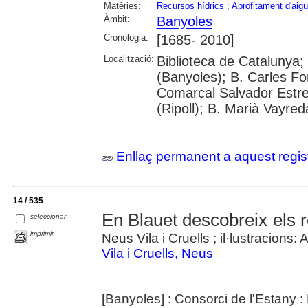
Matèries:
Recursos hídrics
;
Aprofitament d'aig
Àmbit:
Banyoles
Cronologia:
[1685- 2010]
Localització:
Biblioteca de Catalunya;
(Banyoles); B. Carles Fo
Comarcal Salvador Estre
(Ripoll); B. Marià Vayred
Enllaç permanent a aquest regis
14 / 535
En Blauet descobreix els 
seleccionar
imprimir
Neus Vila i Cruells ; il·lustracions: A
Vila i Cruells, Neus
[Banyoles] : Consorci de l'Estany 