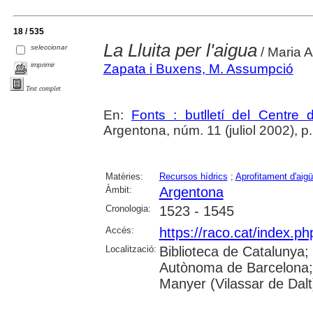
18 / 535
La Lluita per l'aigua
seleccionar
/ Maria 
imprimir
Zapata i Buxens, M. Assumpció
Text complet
En:
Fonts : butlletí del Centre 
Argentona, núm. 11 (juliol 2002), p. 2
Matèries:
Recursos hídrics
;
Aprofitament d'aig
Àmbit:
Argentona
Cronologia:
1523 - 1545
Accés:
https://raco.cat/index.ph
Localització:
Biblioteca de Catalunya;
Autònoma de Barcelona;
Manyer (Vilassar de Dalt