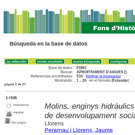
Búsqueda en la base de datos
Base de datos:
FONS
Buscar:
APROFITAMENT D'AIGUES []
Referencias encontradas:
535
[
Refinar la búsqueda
]
Mostrando:
1 .. 20
en el formato [
Estandar
]
página 1 de 27
1 / 535
Molins, enginys hidràulics
seleccionar
imprimir
de desenvolupament socia
Llorens
Text complet
Perarnau i Llorens, Jaume