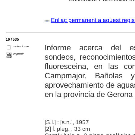
Enllaç permanent a aquest regis
16 / 535
Informe acerca del es
seleccionar
imprimir
sondeos, reconocimiento
fluoresceina, en las 
Campmajor, Bañolas y
aprovechamiento de aguas 
en la provincia de Gerona
[S.l.] : [s.n.], 1957
[2] f. pleg. ; 33 cm