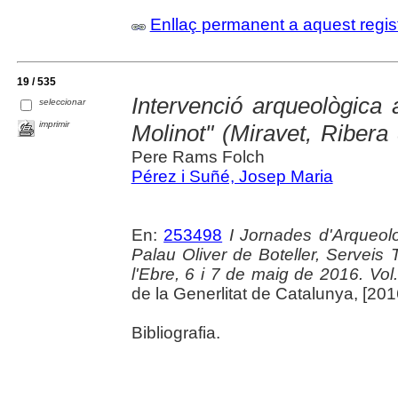
Enllaç permanent a aquest regis
19 / 535
Intervenció arqueològica 
seleccionar
imprimir
Molinot" (Miravet, Ribera
Pere Rams Folch
Pérez i Suñé, Josep Maria
En:
253498
I Jornades d'Arqueolo
Palau Oliver de Boteller, Serveis T
l'Ebre, 6 i 7 de maig de 2016. Vol. 
de la Generlitat de Catalunya, [2016
Bibliografia.