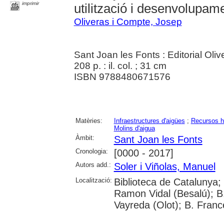
imprimir
utilització i desenvolupam
Oliveras i Compte, Josep
Sant Joan les Fonts : Editorial Oliv
208 p. : il. col. ; 31 cm
ISBN 9788480671576
Matèries:
Infraestructures d'aigües
;
Recursos h
Molins d'aigua
Àmbit:
Sant Joan les Fonts
Cronologia:
[0000 - 2017]
Autors add.:
Soler i Viñolas, Manuel
Localització:
Biblioteca de Catalunya;
Ramon Vidal (Besalú); B.
Vayreda (Olot); B. Franc