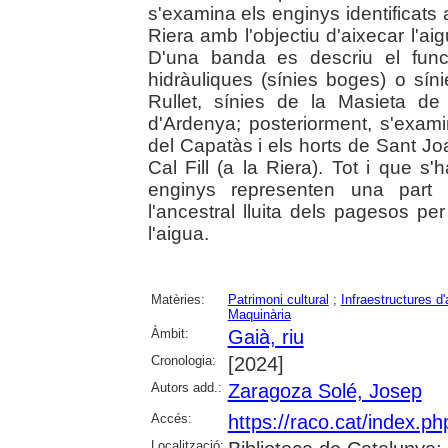
s'examina els enginys identificats al
Riera amb l'objectiu d'aixecar l'aig
D'una banda es descriu el func
hidràuliques (sínies boges) o s
Rullet, sínies de la Masieta de
d'Ardenya; posteriorment, s'exami
del Capatàs i els horts de Sant Joa
Cal Fill (a la Riera). Tot i que 
enginys representen una part i
l'ancestral lluita dels pagesos p
l'aigua.
Matèries:
Patrimoni cultural
;
Infraestructures d
Maquinària
Àmbit:
Gaià, riu
Cronologia:
[2024]
Autors add.:
Zaragoza Solé, Josep
Accés:
https://raco.cat/index.ph
Localització: