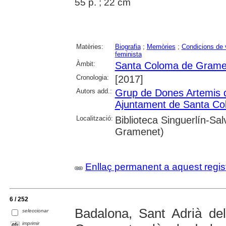
55 p. ; 22 cm
Matèries:
Biografia
;
Memòries
;
Condicions de 
feminista
Àmbit:
Santa Coloma de Grame
Cronologia:
[2017]
Autors add.:
Grup de Dones Artemis
Ajuntament de Santa C
Localització:
Biblioteca Singuerlín-S
Gramenet)
Enllaç permanent a aquest regis
6 / 252
Badalona, Sant Adrià d
seleccionar
imprimir