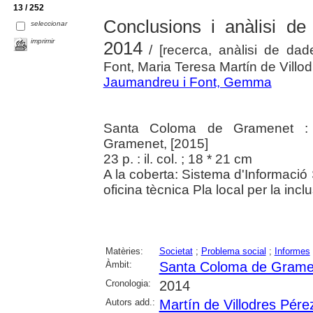
13 / 252
Conclusions i anàlisi de
seleccionar
imprimir
2014
/ [recerca, anàlisi de da
Font, Maria Teresa Martín de Villo
Jaumandreu i Font, Gemma
Santa Coloma de Gramenet :
Gramenet, [2015]
23 p. : il. col. ; 18 * 21 cm
A la coberta: Sistema d'Informaci
oficina tècnica Pla local per la inclu
Matèries:
Societat
;
Problema social
;
Informes
Àmbit:
Santa Coloma de Grame
Cronologia:
2014
Autors add.:
Martín de Villodres Pére