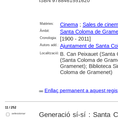
ISBN 9788461551620
Matèries:
Cinema
;
Sales de cine
Àmbit:
Santa Coloma de Grame
Cronologia:
[1900 - 2011]
Autors add.:
Ajuntament de Santa C
Localització:
B. Can Peixauet (Santa 
(Santa Coloma de Grame
Gramenet); Biblioteca S
Coloma de Gramenet)
Enllaç permanent a aquest regis
11 / 252
Generació sí-sí : Santa 
seleccionar