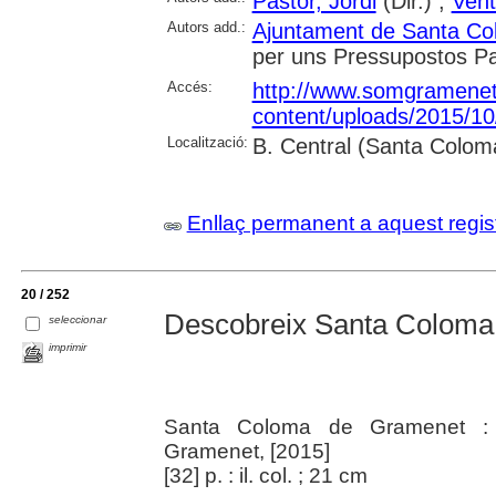
Pastor, Jordi
(Dir.) ;
Vent
Autors add.:
Ajuntament de Santa C
per uns Pressupostos Par
Accés:
http://www.somgramenet
content/uploads/2015/10
Localització:
B. Central (Santa Colo
Enllaç permanent a aquest regis
20 / 252
Descobreix Santa Coloma
seleccionar
imprimir
Santa Coloma de Gramenet :
Gramenet, [2015]
[32] p. : il. col. ; 21 cm