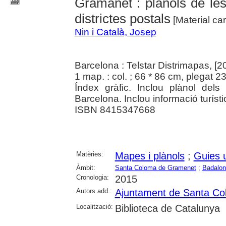
Gramanet : plànols de les 
districtes postals
[Material car
Nin i Català, Josep
Barcelona : Telstar Distrimapas, [2
1 map. : col. ; 66 * 86 cm, plegat 2
Índex gràfic. Inclou plànol dels
Barcelona. Inclou informació turísti
ISBN 8415347668
Matèries:
Mapes i plànols
;
Guies 
Àmbit:
Santa Coloma de Gramenet
;
Badalon
Cronologia:
2015
Autors add.:
Ajuntament de Santa C
Localització:
Biblioteca de Catalunya