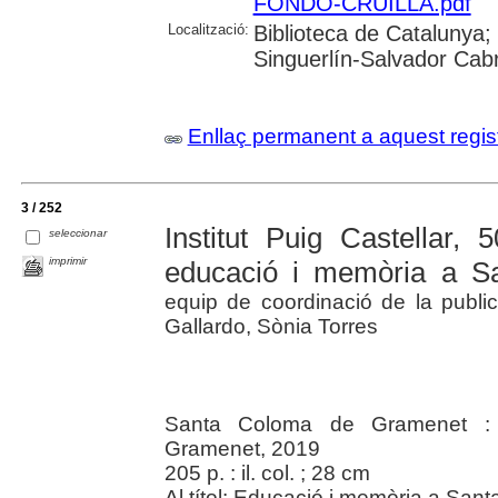
FONDO-CRUILLA.pdf
Localització:
Biblioteca de Catalunya
Singuerlín-Salvador Ca
Enllaç permanent a aquest regis
3 / 252
Institut Puig Castellar, 
seleccionar
imprimir
educació i memòria a S
equip de coordinació de la public
Gallardo, Sònia Torres
Santa Coloma de Gramenet :
Gramenet, 2019
205 p. : il. col. ; 28 cm
Al títol: Educació i memòria a Sa