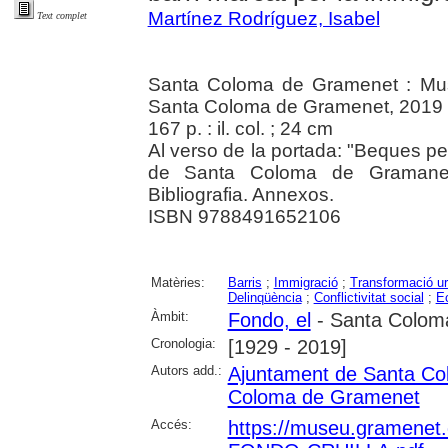
Martínez Rodríguez, Isabel
Text complet
Santa Coloma de Gramenet : Mus
Santa Coloma de Gramenet, 2019
167 p. : il. col. ; 24 cm
Al verso de la portada: "Beques per
de Santa Coloma de Gramanet".
Bibliografia. Annexos.
ISBN 9788491652106
Matèries:
Barris
;
Immigració
;
Transformació u
Delinqüència
;
Conflictivitat social
;
E
Àmbit:
Fondo, el
- Santa Colom
Cronologia:
[1929 - 2019]
Autors add.:
Ajuntament de Santa C
Coloma de Gramenet
Accés:
https://museu.gramenet.