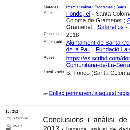
Matèries:
Interculturalitat
;
Programes
;
Barris
;
Àmbit:
Fondo, el
- Santa Colom
Coloma de Gramenet ;
S
Gramenet ;
Safaretjos
- 
Cronologia:
2018
Autors add.:
Ajuntament de Santa C
de la Pau
;
Fundació La 
Accés:
https://es.scribd.com/
Comunitaria-de-La-Serr
Localització:
B. Fondo (Santa Colom
Enllaç permanent a aquest regis
15 / 252
Conclusions i anàlisi de
seleccionar
imprimir
2013
/ [recerca, anàlisi de da