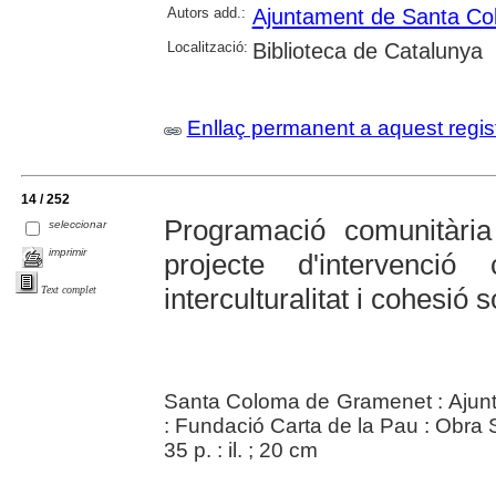
Autors add.:
Ajuntament de Santa C
Localització:
Biblioteca de Catalunya
Enllaç permanent a aquest regis
14 / 252
Programació comunitàri
seleccionar
imprimir
projecte d'intervenció 
interculturalitat i cohesió s
Text complet
Santa Coloma de Gramenet : Aju
: Fundació Carta de la Pau : Obra S
35 p. : il. ; 20 cm