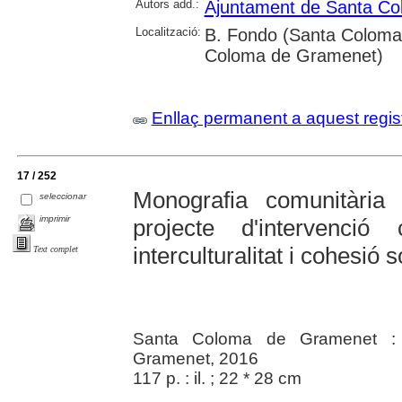
Autors add.:
Ajuntament de Santa C
Localització:
B. Fondo (Santa Coloma 
Coloma de Gramenet)
Enllaç permanent a aquest regis
17 / 252
Monografia comunitàri
seleccionar
imprimir
projecte d'intervenció 
interculturalitat i cohesió s
Text complet
Santa Coloma de Gramenet :
Gramenet, 2016
117 p. : il. ; 22 * 28 cm