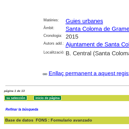
Matèries:
Guies urbanes
Àmbit:
Santa Coloma de Grame
Cronologia:
2015
Autors add.:
Ajuntament de Santa C
Localització:
B. Central (Santa Colo
Enllaç permanent a aquest regis
página 1 de 13
Refinar la búsqueda
Base de datos
FONS : Formulario avanzado