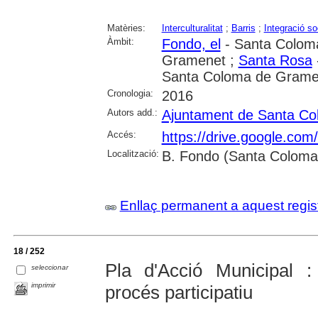
Matèries:
Interculturalitat
;
Barris
;
Integració so
Àmbit:
Fondo, el
- Santa Colom
Gramenet ;
Santa Rosa
Santa Coloma de Grame
Cronologia:
2016
Autors add.:
Ajuntament de Santa C
Accés:
https://drive.google.c
Localització:
B. Fondo (Santa Colom
Enllaç permanent a aquest regis
18 / 252
Pla d'Acció Municipal 
seleccionar
imprimir
procés participatiu