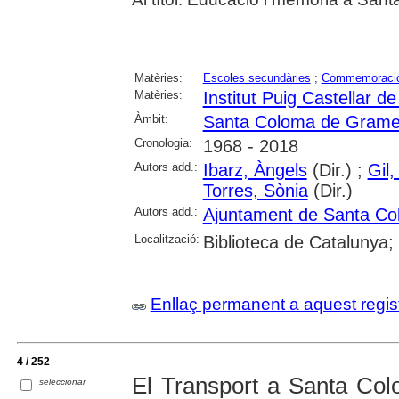
Matèries:
Escoles secundàries
;
Commemoraci
Matèries:
Institut Puig Castellar
Àmbit:
Santa Coloma de Grame
Cronologia:
1968 - 2018
Autors add.:
Ibarz, Àngels
(Dir.) ;
Gil,
Torres, Sònia
(Dir.)
Autors add.:
Ajuntament de Santa C
Localització:
Biblioteca de Catalunya
Enllaç permanent a aquest regis
4 / 252
El Transport a Santa Col
seleccionar