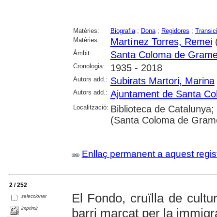
Matèries:
Biografia
;
Dona
;
Regidores
;
Transic
Matèries:
Martínez Torres, Remei
(
Àmbit:
Santa Coloma de Grame
Cronologia:
1935 - 2018
Autors add.:
Subirats Martori, Marina
Autors add.:
Ajuntament de Santa C
Localització:
Biblioteca de Catalunya;
(Santa Coloma de Gram
Enllaç permanent a aquest regis
2 / 252
El Fondo, cruïlla de cultu
seleccionar
imprimir
barri marcat per la immigr