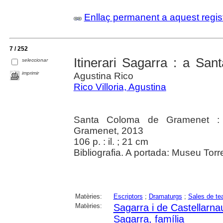
Enllaç permanent a aquest regis
7 / 252
Itinerari Sagarra : a S
seleccionar
imprimir
Agustina Rico
Rico Villoria, Agustina
Santa Coloma de Gramenet :
Gramenet, 2013
106 p. : il. ; 21 cm
Bibliografia. A portada: Museu Torr
Matèries:
Escriptors
;
Dramaturgs
;
Sales de tea
Matèries:
Sagarra i de Castellarna
Sagarra, família