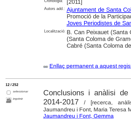
Cronologia:
[2011]
Autors add.:
Ajuntament de Santa C
Promoció de la Participac
Joves Periodistes de S
Localització:
B. Can Peixauet (Santa 
(Santa Coloma de Gramen
Cabré (Santa Coloma d
Enllaç permanent a aquest regis
12 / 252
Conclusions i anàlisi de
seleccionar
imprimir
2014-2017
/ [recerca, anàl
Jaumandreu i Font, Maria Teresa Ma
Jaumandreu i Font, Gemma