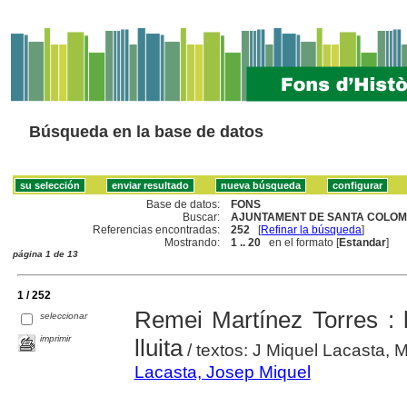
Búsqueda en la base de datos
Base de datos:
FONS
Buscar:
AJUNTAMENT DE SANTA COLOM
Referencias encontradas:
252
[
Refinar la búsqueda
]
Mostrando:
1 .. 20
en el formato [
Estandar
]
página 1 de 13
1 / 252
Remei Martínez Torres :
seleccionar
imprimir
lluita
/ textos: J Miquel Lacasta, 
Lacasta, Josep Miquel