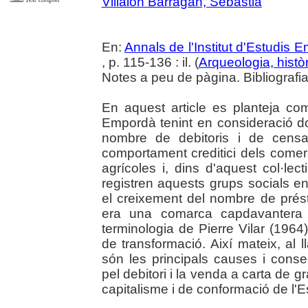
Villalón Barragán, Sebastià
En:
Annals de l'Institut d'Estudis
, p. 115-136 : il. (
Arqueologia, històr
Notes a peu de pàgina. Bibliografi
En aquest article es planteja com 
Empordà tenint en consideració do
nombre de debitoris i de censal
comportament creditici dels comerc
agrícoles i, dins d'aquest col·le
registren aquests grups socials en
el creixement del nombre de prést
era una comarca capdavantera 
terminologia de Pierre Vilar (1964
de transformació. Així mateix, al 
són les principals causes i conse
pel debitori i la venda a carta de 
capitalisme i de conformació de l'Est