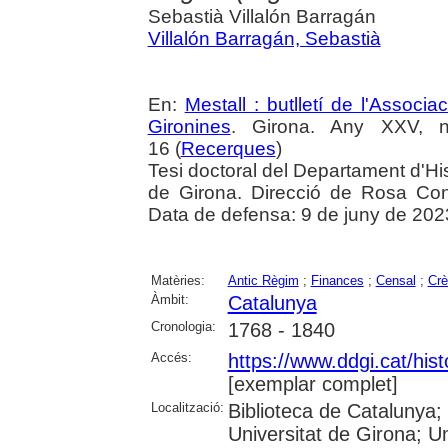
Sebastià Villalón Barragán
Villalón Barragán, Sebastià
En:
Mestall : butlletí de l'Associ
Gironines
. Girona. Any XXV, 
16 (
Recerques
)
Tesi doctoral del Departament d'Histò
de Girona. Direcció de Rosa Con
Data de defensa: 9 de juny de 202
Matèries:
Antic Règim
;
Finances
;
Censal
;
Crè
Àmbit:
Catalunya
Cronologia:
1768 - 1840
Accés:
https://www.ddgi.cat/hist
[exemplar complet]
Localització:
Biblioteca de Catalunya;
Universitat de Girona; U