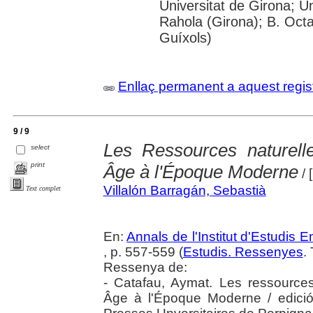
Universitat de Girona; U
Rahola (Girona); B. Octav
Guíxols)
Enllaç permanent a aquest regis
9 / 9
Les Ressources naturel
select
print
Âge à l'Époque Moderne
/ 
Villalón Barragán, Sebastià
Text complet
En:
Annals de l'Institut d'Estudis
, p. 557-559 (
Estudis. Ressenyes
.
Ressenya de:
- Catafau, Aymat. Les ressourc
Âge à l'Époque Moderne / edició