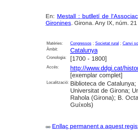
En:
Mestall : butlletí de l'Associ
Gironines
. Girona. Any IX, núm. 21 
Matèries:
Congressos
;
Societat rural
;
Canvi so
Àmbit:
Catalunya
Cronologia:
[1700 - 1800]
Accés:
http://www.ddgi.cat/histo
[exemplar complet]
Localització:
Biblioteca de Catalunya;
Universitat de Girona; U
Rahola (Girona); B. Octav
Guíxols)
Enllaç permanent a aquest regis