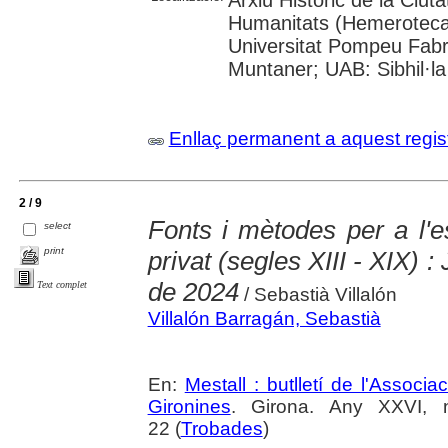
Humanitats (Hemeroteca);
Universitat Pompeu Fabra;
Muntaner; UAB: Sibhil·la
Enllaç permanent a aquest regis
2 / 9
Fonts i mètodes per a l'es
select
print
privat (segles XIII - XIX) 
de 2024
Text complet
/ Sebastià Villalón
Villalón Barragán, Sebastià
En:
Mestall : butlletí de l'Associ
Gironines
. Girona. Any XXVI, 
22 (
Trobades
)