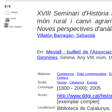
8 / 9
XVIII Seminari d'Història 
select
print
món rural i canvi agrar
Noves perspectives d'anàli
Text complet
Villalón Barragán, Sebastià
En:
Mestall : butlletí de l'Associ
Gironines
. Girona. Any VIII, núm. 19 
Matèries:
Congressos
;
Edat contemporània
;
E
Crònica
Àmbit:
Girona
;
Catalunya
;
Europa
Cronologia:
[1800 - 2000]; 2005
Accés:
http://www.ddgi.cat/histo
[exemplar complet]
Localització:
Biblioteca de Catalunya;