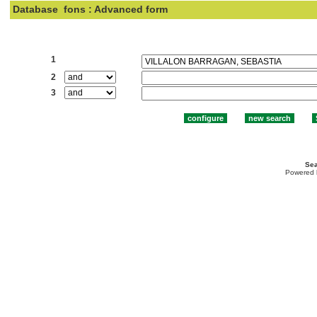
Database
fons : Advanced form
Search:
1
2
3
Sea
Powered