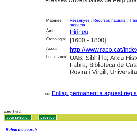
Presses Unversitaires de Perpigna
Matèries:
Ressenyes
;
Recursos naturals
;
Tra
moderna
Àmbit:
Pirineu
Cronologia:
[1600 - 1800]
Accés:
http://www.raco.cat/ind
Localització:
UAB: Sibhil·la; Arxiu His
Fabra; Biblioteca de Ca
Rovira i Virgili; Universi
Enllaç permanent a aquest regis
page 1 of 1
Refine the search