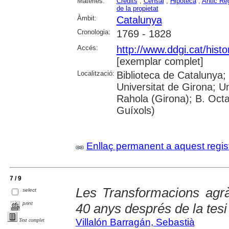
Matèries:
Crèdits
;
Censal
;
Hipoteca
;
Antic Rè
de la propietat
Àmbit:
Catalunya
Cronologia:
1769 - 1828
Accés:
http://www.ddgi.cat/histo
[exemplar complet]
Localització:
Biblioteca de Catalunya;
Universitat de Girona; U
Rahola (Girona); B. Octav
Guíxols)
Enllaç permanent a aquest regis
7 / 9
Les Transformacions agràr
select
print
40 anys després de la tesi 
Villalón Barragán, Sebastià
Text complet