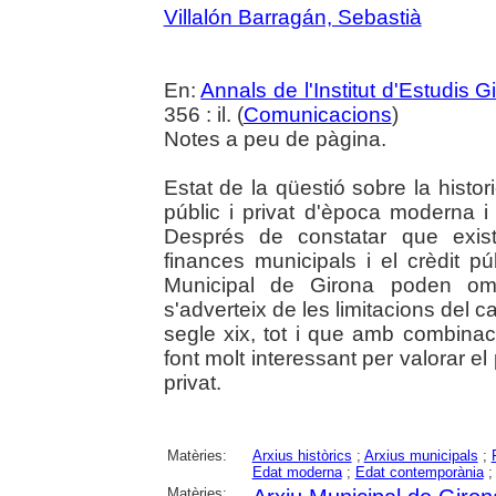
Villalón Barragán, Sebastià
En:
Annals de l'Institut d'Estudis G
356 : il. (
Comunicacions
)
Notes a peu de pàgina.
Estat de la qüestió sobre la histo
públic i privat d'època moderna i
Després de constatar que existe
finances municipals i el crèdit pú
Municipal de Girona poden ompl
s'adverteix de les limitacions del c
segle xix, tot i que amb combina
font molt interessant per valorar e
privat.
Matèries:
Arxius històrics
;
Arxius municipals
;
Edat moderna
;
Edat contemporània
Matèries: