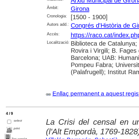
Arxiu Municipal de Giron
Àmbit:
Girona
Cronologia:
[1500 - 1900]
Autors add.:
Congrés d'Història de Gi
Accés:
https://raco.cat/index.p
Localització:
Biblioteca de Catalunya; 
Rovira i Virgili; B. Fage
Barcelona; UAB: Humanit
Pompeu Fabra; Universita
(Palafrugell); Institut 
Enllaç permanent a aquest regis
4 / 9
La Crisi del censal en u
select
print
(l'Alt Empordà, 1769-1828
Text complet