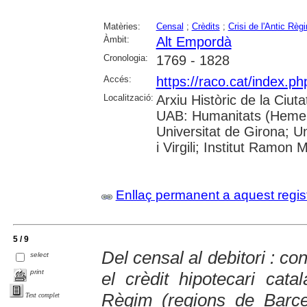
Matèries:
Censal
;
Crèdits
;
Crisi de l'Antic Règ
Àmbit:
Alt Empordà
Cronologia:
1769 - 1828
Accés:
https://raco.cat/index.
Localització:
Arxiu Històric de la Ciut
UAB: Humanitats (Hemero
Universitat de Girona; U
i Virgili; Institut Ramon 
Enllaç permanent a aquest regis
5 / 9
Del censal al debitori : co
select
print
el crèdit hipotecari catal
Règim (regions de Barce
Text complet