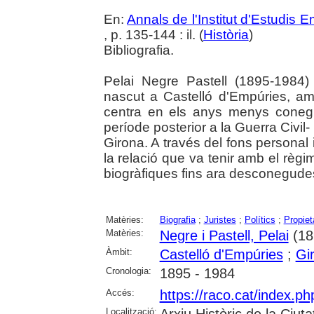
En:
Annals de l'Institut d'Estudis
, p. 135-144 : il. (
Història
)
Bibliografia.
Pelai Negre Pastell (1895-1984) v
nascut a Castelló d'Empúries, amb 
centra en els anys menys conegu
període posterior a la Guerra Civil-
Girona. A través del fons personal
la relació que va tenir amb el règi
biogràfiques fins ara desconegude
Matèries:
Biografia
;
Juristes
;
Polítics
;
Propiet
Matèries:
Negre i Pastell, Pelai
(18
Àmbit:
Castelló d'Empúries
;
Gi
Cronologia:
1895 - 1984
Accés:
https://raco.cat/index.
Localització:
Arxiu Històric de la Ciut