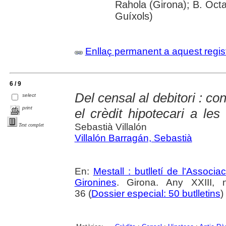
Rahola (Girona); B. Octav
Guíxols)
Enllaç permanent a aquest regis
6 / 9
Del censal al debitori : co
select
print
el crèdit hipotecari a le
Sebastià Villalón
Text complet
Villalón Barragán, Sebastià
En:
Mestall : butlletí de l'Associ
Gironines
. Girona. Any XXIII,
36 (
Dossier especial: 50 butlletins
)