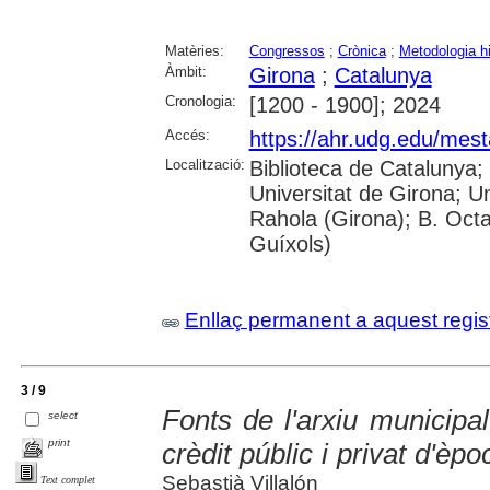
Matèries:
Congressos
;
Crònica
;
Metodologia hi
Àmbit:
Girona
;
Catalunya
Cronologia:
[1200 - 1900]; 2024
Accés:
https://ahr.udg.edu/mest
Localització:
Biblioteca de Catalunya;
Universitat de Girona; U
Rahola (Girona); B. Octav
Guíxols)
Enllaç permanent a aquest regis
3 / 9
Fonts de l'arxiu municipal
select
print
crèdit públic i privat d'è
Sebastià Villalón
Text complet