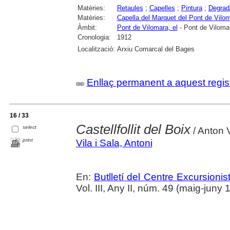
Matèries:
Retaules
;
Capelles
;
Pintura
;
Degrada
Matèries:
Capella del Marquet del Pont de Vilo
Àmbit:
Pont de Vilomara, el
- Pont de Vilomar
Cronologia:
1912
Localització:
Arxiu Comarcal del Bages
Enllaç permanent a aquest regis
16 / 33
Castellfollit del Boix
select
/ Anton V
print
Vila i Sala, Antoni
En:
Butlletí del Centre Excursion
Vol. III, Any II, núm. 49 (maig-juny