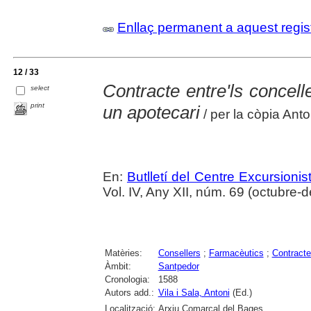
Enllaç permanent a aquest regis
12 / 33
Contracte entre'ls concell
select
print
un apotecari
/ per la còpia Anto
En:
Butlletí del Centre Excursion
Vol. IV, Any XII, núm. 69 (octubre
Matèries:
Consellers
;
Farmacèutics
;
Contract
Àmbit:
Santpedor
Cronologia:
1588
Autors add.:
Vila i Sala, Antoni
(Ed.)
Localització:
Arxiu Comarcal del Bages