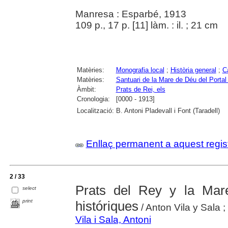
Manresa : Esparbé, 1913
109 p., 17 p. [11] làm. : il. ; 21 cm
Matèries:
Monografia local
;
Història general
;
C
Matèries:
Santuari de la Mare de Déu del Portal
Àmbit:
Prats de Rei, els
Cronologia:
[0000 - 1913]
Localització:
B. Antoni Pladevall i Font (Taradell)
Enllaç permanent a aquest regis
2 / 33
Prats del Rey y la Mar
select
print
históriques
/ Anton Vila y Sala ;
Vila i Sala, Antoni