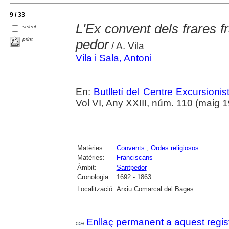
9 / 33
L'Ex convent dels frares f
select
print
pedor
/ A. Vila
Vila i Sala, Antoni
En:
Butlletí del Centre Excursion
Vol VI, Any XXIII, núm. 110 (maig 1
Matèries:
Convents
;
Ordes religiosos
Matèries:
Franciscans
Àmbit:
Santpedor
Cronologia:
1692 - 1863
Localització:
Arxiu Comarcal del Bages
Enllaç permanent a aquest regis