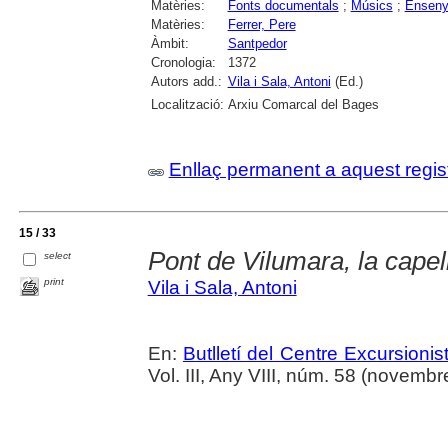
Matèries:
Fonts documentals
;
Músics
;
Enseny
Matèries:
Ferrer, Pere
Àmbit:
Santpedor
Cronologia:
1372
Autors add.:
Vila i Sala, Antoni
(Ed.)
Localització:
Arxiu Comarcal del Bages
Enllaç permanent a aquest regis
15 / 33
Pont de Vilumara, la capel
select
print
Vila i Sala, Antoni
En:
Butlletí del Centre Excursion
Vol. III, Any VIII, núm. 58 (novem