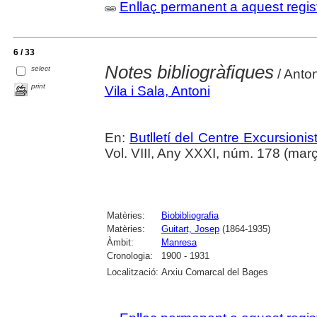
Enllaç permanent a aquest regis
6 / 33
Notes bibliogràfiques
select
/ Anton
print
Vila i Sala, Antoni
En:
Butlletí del Centre Excursion
Vol. VIII, Any XXXI, núm. 178 (març
Matèries:
Biobibliografia
Matèries:
Guitart, Josep
(1864-1935)
Àmbit:
Manresa
Cronologia:
1900 - 1931
Localització:
Arxiu Comarcal del Bages