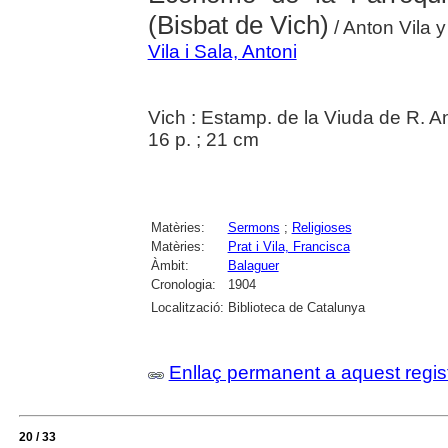
(Bisbat de Vich)
/ Anton Vila y
Vila i Sala, Antoni
Vich : Estamp. de la Viuda de R. 
16 p. ; 21 cm
Matèries:
Sermons
;
Religioses
Matèries:
Prat i Vila, Francisca
Àmbit:
Balaguer
Cronologia:
1904
Localització:
Biblioteca de Catalunya
Enllaç permanent a aquest regis
20 / 33