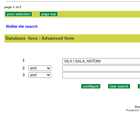
page 1 of 2
Refine the search
Database
fons : Advanced form
Search:
1
2
3
Sea
Powered