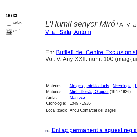
10 / 33
L'Humil senyor Miró
select
/ A. Vila
print
Vila i Sala, Antoni
En:
Butlletí del Centre Excursion
Vol. V, Any XXII, núm. 100 (maig-j
Matèries:
Metges
;
Intel·lectuals
;
Necrologia
;
F
Matèries:
Miró i Borràs, Oleguer
(1849-1926)
Àmbit:
Manresa
Cronologia:
1849 - 1926
Localització:
Arxiu Comarcal del Bages
Enllaç permanent a aquest regis