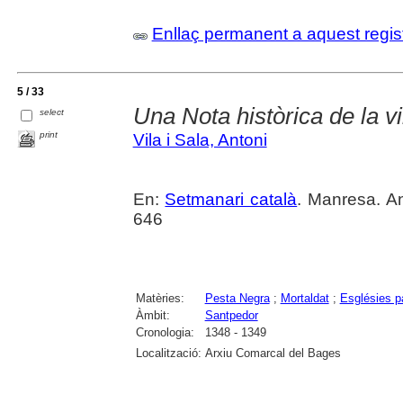
Enllaç permanent a aquest regis
5 / 33
Una Nota històrica de la 
select
print
Vila i Sala, Antoni
En:
Setmanari català
. Manresa. An
646
Matèries:
Pesta Negra
;
Mortaldat
;
Esglésies p
Àmbit:
Santpedor
Cronologia:
1348 - 1349
Localització:
Arxiu Comarcal del Bages