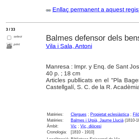
Enllaç permanent a aquest regis
3 / 33
Balmes defensor dels bens
select
print
Vila i Sala, Antoni
Manresa : Impr. y Enq. de Sant Jo
40 p. ; 18 cm
Articles publlicats en el "Pla Bage
Castellgalí, S. C. de la R. Acadèm
Matèries:
Clergues
;
Propietat eclesiàstica
;
Fil
Matèries:
Balmes i Urpià, Jaume Llucià
(1810-1
Àmbit:
Vic
;
Vic, diòcesi
Cronologia:
[1810 - 1910]