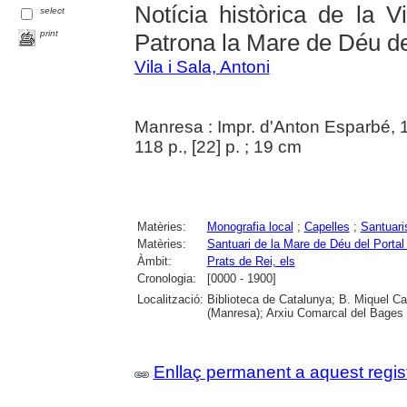
Notícia històrica de la 
select
print
Patrona la Mare de Déu de
Vila i Sala, Antoni
Manresa : Impr. d'Anton Esparbé, 
118 p., [22] p. ; 19 cm
Matèries:
Monografia local
;
Capelles
;
Santuari
Matèries:
Santuari de la Mare de Déu del Portal
Àmbit:
Prats de Rei, els
Cronologia:
[0000 - 1900]
Localització:
Biblioteca de Catalunya; B. Miquel C
(Manresa); Arxiu Comarcal del Bages
Enllaç permanent a aquest regis