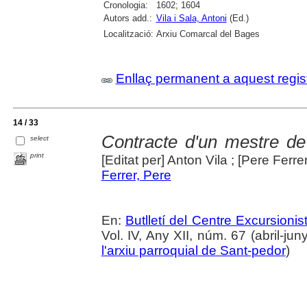
Cronologia:
1602; 1604
Autors add.:
Vila i Sala, Antoni
(Ed.)
Localització:
Arxiu Comarcal del Bages
Enllaç permanent a aquest regis
14 / 33
Contracte d'un mestre de 
select
print
[Editat per] Anton Vila ; [Pere Ferrer
Ferrer, Pere
En:
Butlletí del Centre Excursion
Vol. IV, Any XII, núm. 67 (abril-ju
l'arxiu parroquial de Sant-pedor
)