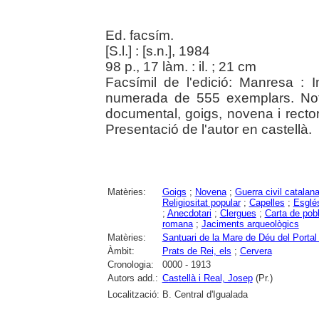
Ed. facsím.
[S.l.] : [s.n.], 1984
98 p., 17 làm. : il. ; 21 cm
Facsímil de l'edició: Manresa :
numerada de 555 exemplars. Not
documental, goigs, novena i rectorol
Presentació de l'autor en castellà.
Matèries:
Goigs
;
Novena
;
Guerra civil catalan
Religiositat popular
;
Capelles
;
Esglé
;
Anecdotari
;
Clergues
;
Carta de pob
romana
;
Jaciments arqueològics
Matèries:
Santuari de la Mare de Déu del Portal
Àmbit:
Prats de Rei, els
;
Cervera
Cronologia:
0000 - 1913
Autors add.:
Castellà i Real, Josep
(Pr.)
Localització:
B. Central d'Igualada