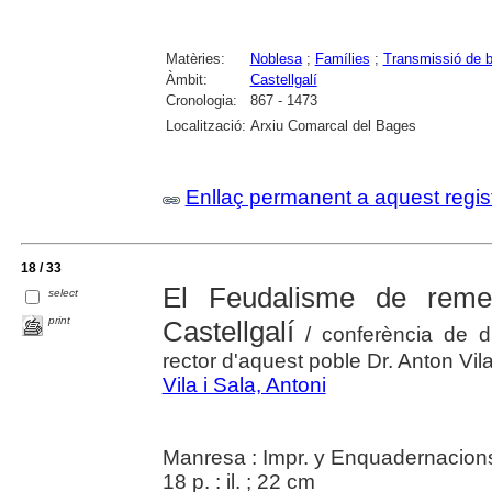
Matèries:
Noblesa
;
Famílies
;
Transmissió de 
Àmbit:
Castellgalí
Cronologia:
867 - 1473
Localització:
Arxiu Comarcal del Bages
Enllaç permanent a aquest regis
18 / 33
El Feudalisme de reme
select
print
Castellgalí
/ conferència de di
rector d'aquest poble Dr. Anton Vila 
Vila i Sala, Antoni
Manresa : Impr. y Enquadernacion
18 p. : il. ; 22 cm