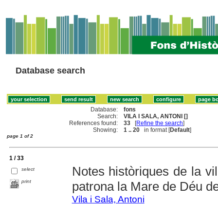
Database search
Database:
fons
Search:
VILA I SALA, ANTONI []
References found:
33
[
Refine the search
]
Showing:
1 .. 20
in format [
Default
]
page 1 of 2
1 / 33
Notes històriques de la vi
select
print
patrona la Mare de Déu de
Vila i Sala, Antoni