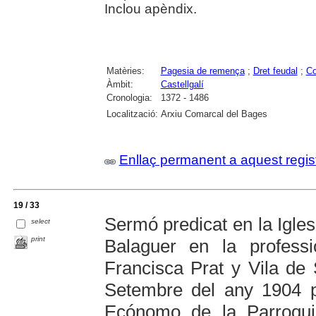
Inclou apèndix.
Matèries:
Pagesia de remença
;
Dret feudal
;
Co
Àmbit:
Castellgalí
Cronologia:
1372 - 1486
Localització:
Arxiu Comarcal del Bages
Enllaç permanent a aquest regis
19 / 33
Sermó predicat en la Iglesi
select
print
Balaguer en la profess
Francisca Prat y Vila de
Setembre del any 1904 p
Ecónomo de la Parroqui