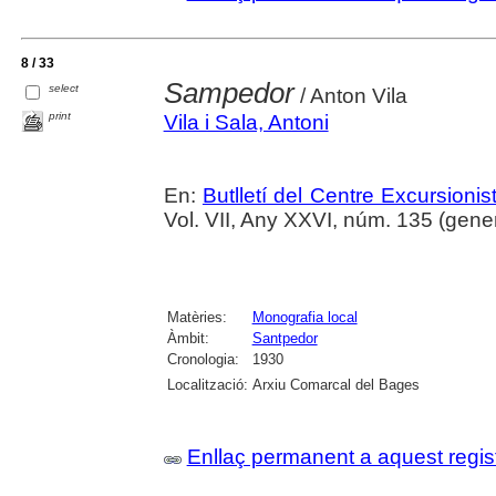
8 / 33
Sampedor
select
/ Anton Vila
print
Vila i Sala, Antoni
En:
Butlletí del Centre Excursion
Vol. VII, Any XXVI, núm. 135 (gener
Matèries:
Monografia local
Àmbit:
Santpedor
Cronologia:
1930
Localització:
Arxiu Comarcal del Bages
Enllaç permanent a aquest regis