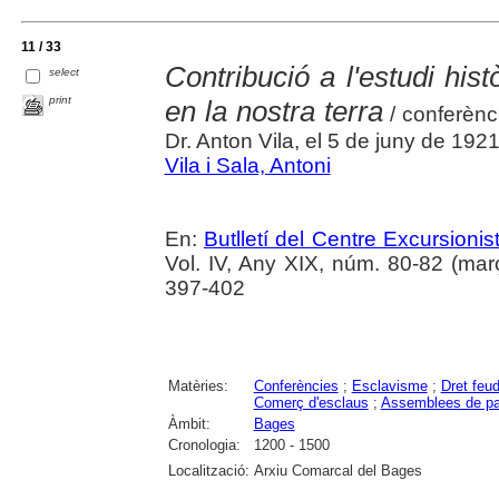
11 / 33
Contribució a l'estudi hist
select
print
en la nostra terra
/ conferènc
Dr. Anton Vila, el 5 de juny de 192
Vila i Sala, Antoni
En:
Butlletí del Centre Excursion
Vol. IV, Any XIX, núm. 80-82 (mar
397-402
Matèries:
Conferències
;
Esclavisme
;
Dret feud
Comerç d'esclaus
;
Assemblees de pau
Àmbit:
Bages
Cronologia:
1200 - 1500
Localització:
Arxiu Comarcal del Bages