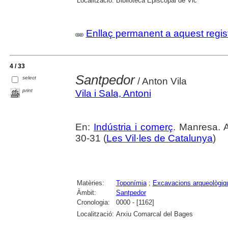
Localització:
Biblioteca Episcopal de Vic
Enllaç permanent a aquest regis
4 / 33
Santpedor
select
/ Anton Vila
print
Vila i Sala, Antoni
En:
Indústria i comerç
. Manresa. A
30-31 (
Les Vil·les de Catalunya
)
Matèries:
Toponímia
;
Excavacions arqueològiq
Àmbit:
Santpedor
Cronologia:
0000 - [1162]
Localització:
Arxiu Comarcal del Bages