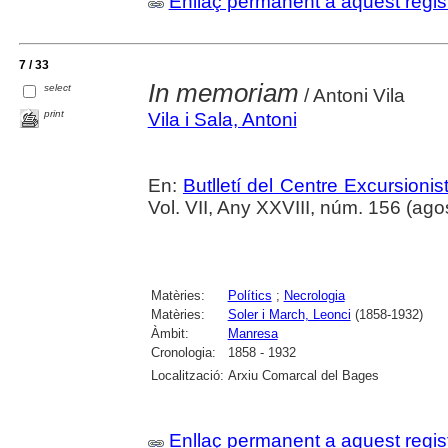
Enllaç permanent a aquest regis
7 / 33
In memoriam
select
/ Antoni Vila
print
Vila i Sala, Antoni
En:
Butlletí del Centre Excursion
Vol. VII, Any XXVIII, núm. 156 (ag
Matèries:
Polítics
;
Necrologia
Matèries:
Soler i March, Leonci
(1858-1932)
Àmbit:
Manresa
Cronologia:
1858 - 1932
Localització:
Arxiu Comarcal del Bages
Enllaç permanent a aquest regis