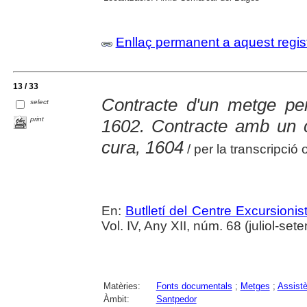
Enllaç permanent a aquest regis
13 / 33
Contracte d'un metge per
select
print
1602. Contracte amb un 
cura, 1604
/ per la transcripció 
En:
Butlletí del Centre Excursion
Vol. IV, Any XII, núm. 68 (juliol-se
Matèries:
Fonts documentals
;
Metges
;
Assistè
Àmbit:
Santpedor