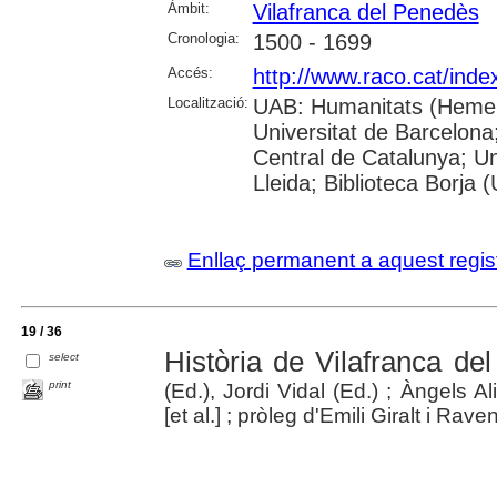
Àmbit:
Vilafranca del Penedès
Cronologia:
1500 - 1699
Accés:
http://www.raco.cat/ind
Localització:
UAB: Humanitats (Hemero
Universitat de Barcelona;
Central de Catalunya; Un
Lleida; Biblioteca Borja 
Enllaç permanent a aquest regis
19 / 36
Història de Vilafranca de
select
print
(Ed.), Jordi Vidal (Ed.) ; Àngels
[et al.] ; pròleg d'Emili Giralt i Rave