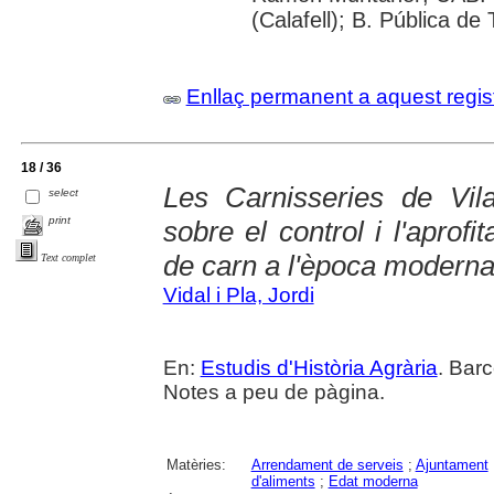
(Calafell); B. Pública de
Enllaç permanent a aquest regis
18 / 36
Les Carnisseries de Vil
select
print
sobre el control i l'aprof
de carn a l'època modern
Text complet
Vidal i Pla, Jordi
En:
Estudis d'Història Agrària
. Barc
Notes a peu de pàgina.
Matèries:
Arrendament de serveis
;
Ajuntament
d'aliments
;
Edat moderna