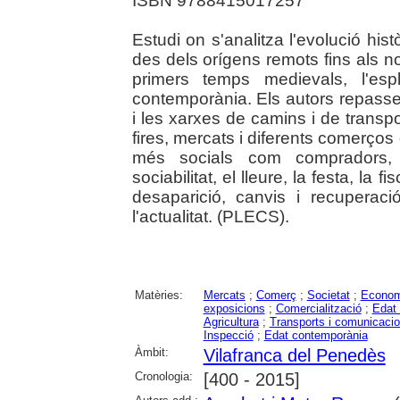
ISBN 9788415017257
Estudi on s'analitza l'evolució his
des dels orígens remots fins als no
primers temps medievals, l'esp
contemporània. Els autors repassen
i les xarxes de camins i de transpor
fires, mercats i diferents comerço
més socials com compradors, v
sociabilitat, el lleure, la festa, la f
desaparició, canvis i recuperaci
l'actualitat. (PLECS).
Matèries:
Mercats
;
Comerç
;
Societat
;
Econom
exposicions
;
Comercialització
;
Edat
Agricultura
;
Transports i comunicaci
Inspecció
;
Edat contemporània
Àmbit:
Vilafranca del Penedès
Cronologia:
[400 - 2015]