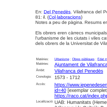
En:
Del Penedès
. Vilafranca del 
81: il. (
Col·laboracions
)
Notes a peu de pàgina. Resums en 
Els obrers eren càrrecs municipals
l'urbanisme de les ciutats i viles c
dels obrers de la Universitat de Vi
Matèries:
Urbanisme
;
Obres públiques
;
Edat 
Matèries:
Ajuntament de Vilafranc
Àmbit:
Vilafranca del Penedès
Cronologia:
1573 - 1712
Accés:
https://www.iepenedese
id=40
[exemplar complet
https://raco.cat/index.p
Localització:
UAB: Humanitats (Hemero