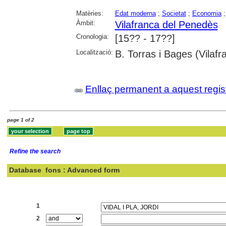
Matèries:
Edat moderna
;
Societat
;
Economia
Àmbit:
Vilafranca del Penedès
Cronologia:
[15?? - 17??]
Localització:
B. Torras i Bages (Vilaf
Enllaç permanent a aquest regis
page 1 of 2
Refine the search
Database
fons : Advanced form
Search:
1
2