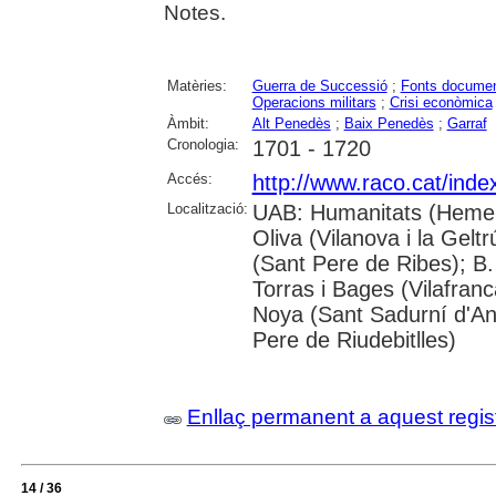
Notes.
Matèries:
Guerra de Successió
;
Fonts documen
Operacions militars
;
Crisi econòmica
Àmbit:
Alt Penedès
;
Baix Penedès
;
Garraf
Cronologia:
1701 - 1720
Accés:
http://www.raco.cat/ind
Localització:
UAB: Humanitats (Hemer
Oliva (Vilanova i la Gelt
(Sant Pere de Ribes); B.
Torras i Bages (Vilafra
Noya (Sant Sadurní d'Ano
Pere de Riudebitlles)
Enllaç permanent a aquest regis
14 / 36