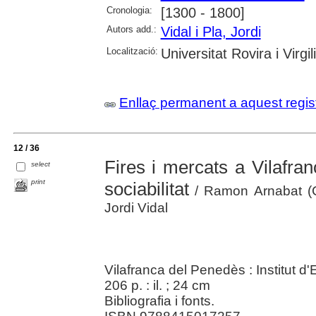
Cronologia:
[1300 - 1800]
Autors add.:
Vidal i Pla, Jordi
Localització:
Universitat Rovira i Virgili
Enllaç permanent a aquest regis
12 / 36
Fires i mercats a Vilafra
select
print
sociabilitat
/ Ramon Arnabat (Co
Jordi Vidal
Vilafranca del Penedès : Institut 
206 p. : il. ; 24 cm
Bibliografia i fonts.