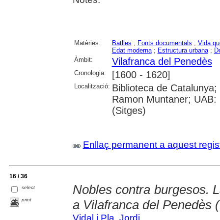
Matèries:
Batlles
;
Fonts documentals
;
Vida qu
Edat moderna
;
Estructura urbana
;
D
Àmbit:
Vilafranca del Penedès
Cronologia:
[1600 - 1620]
Localització:
Biblioteca de Catalunya;
Ramon Muntaner; UAB: Si
(Sitges)
Enllaç permanent a aquest regis
16 / 36
Nobles contra burgesos. La c
select
print
a Vilafranca del Penedès 
Vidal i Pla, Jordi