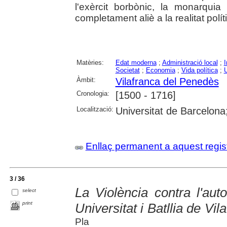
l'exèrcit borbònic, la monarquia
completament aliè a la realitat políti
Matèries:
Edat moderna
;
Administració local
;
I
Societat
;
Economia
;
Vida política
;
Àmbit:
Vilafranca del Penedès
Cronologia:
[1500 - 1716]
Localització:
Universitat de Barcelona;
Enllaç permanent a aquest regis
3 / 36
La Violència contra l'auto
select
print
Universitat i Batllia de Vi
Pla