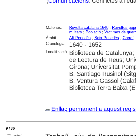
(
Comunicacions
. Conflictes a l'e
Matèries:
Revolta catalana 1640
;
Revoltes pop
militars
;
Població
;
Víctimes de guerr
Àmbit:
Alt Penedès
;
Baix Penedès
;
Garraf
Cronologia:
1640 - 1652
Localització:
Biblioteca de Catalunya;
de Lectura de Reus; Univ
Girona; Universitat Pompe
B. Santiago Rusiñol (Sitg
B. Ventura Gassol (Calaf
Biblioteca Terra Baixa (E
Enllaç permanent a aquest regis
9 / 36
select