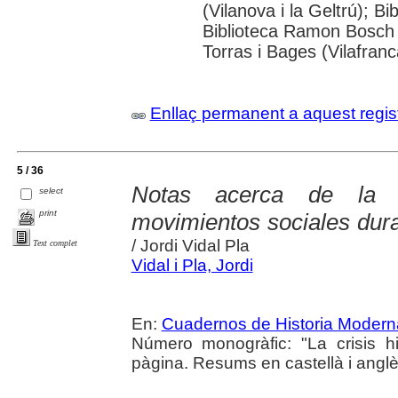
(Vilanova i la Geltrú); Bi
Biblioteca Ramon Bosch 
Torras i Bages (Vilafran
Enllaç permanent a aquest regis
5 / 36
Notas acerca de la r
select
print
movimientos sociales dur
/ Jordi Vidal Pla
Text complet
Vidal i Pla, Jordi
En:
Cuadernos de Historia Modern
Número monogràfic: "La crisis 
pàgina. Resums en castellà i anglè