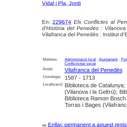
Vidal i Pla, Jordi
En:
229674
Els Conflictes al Pen
d'Història del Penedès : Vilanova
Vilafranca del Penedès : Institut 
Matèries:
Administració local
;
Ajuntament
;
Pod
Conflictivitat social
Àmbit:
Vilafranca del Penedès
Cronologia:
1587 - 1713
Localització:
Biblioteca de Catalunya;
(Vilanova i la Geltrú); Bi
Biblioteca Ramon Bosch 
Torras i Bages (Vilafran
Enllaç permanent a aquest regis