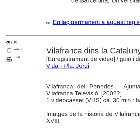
de Barcelona; Universit
Enllaç permanent a aquest regis
20 / 36
Vilafranca dins la Catalu
select
print
[Enregistrament de video]
/ guió i d
Vidal i Pla, Jordi
Vilafranca del Penedés : Ajunt
Vilafranca Televisió, [2002?]
1 videocasset (VHS) ca. 30 min : b/
Imatges de la història de Vilafran
XVIII.