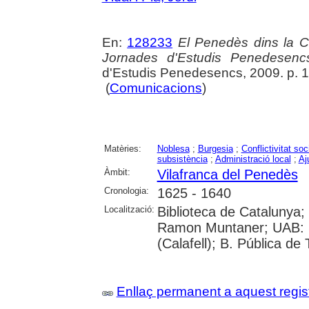
En:
128233
El Penedès dins la C
Jornades d'Estudis Penedesenc
d'Estudis Penedesencs, 2009. p. 
(
Comunicacions
)
Matèries:
Noblesa
;
Burgesia
;
Conflictivitat soc
subsistència
;
Administració local
;
Aj
Àmbit:
Vilafranca del Penedès
Cronologia:
1625 - 1640
Localització:
Biblioteca de Catalunya;
Ramon Muntaner; UAB: Si
(Calafell); B. Pública de
Enllaç permanent a aquest regis