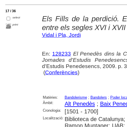
17 / 36
Els Fills de la perdició.
select
print
entre els segles XVI i XVII
Vidal i Pla, Jordi
En:
128233
El Penedès dins la C
Jornades d'Estudis Penedesenc
d'Estudis Penedesencs, 2009. p. 
(
Conferències
)
Matèries:
Bandolerisme
;
Bandolers
;
Poder loca
Àmbit:
Alt Penedès
;
Baix Pene
Cronologia:
[1501 - 1700]
Localització:
Biblioteca de Catalunya;
Ramon Muntaner; UAB: Si