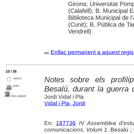
Girona; Universitat Pom
(Calafell); B. Municipal
Biblioteca Municipal de 
(Cunit); B. Pública de Ta
Vendrell)
Enllaç permanent a aquest regis
10 / 36
Notes sobre els profili
select
print
Besalú, durant la guerra
Jordi Vidal i Pla
Text complet
Vidal i Pla, Jordi
En:
187736
IV Assemblea d'estu
comunicacions. Volum 1
. Besalú ;