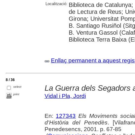
Localització:
Biblioteca de Catalunya;
de Lectura de Reus; Univ
Girona; Universitat Pompe
B. Santiago Rusiñol (Sitg
B. Ventura Gassol (Calaf
Biblioteca Terra Baixa (E
Enllaç permanent a aquest regis
8 / 36
La Guerra dels Segadors 
select
print
Vidal i Pla, Jordi
En:
127343
Els Moviments social
d'Història del Penedès
. [Vilafra
Penedesencs, 2001. p. 67-85