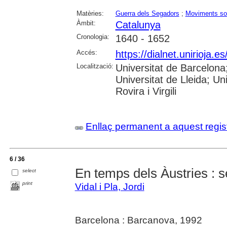
Matèries:
Guerra dels Segadors
;
Moviments so
Àmbit:
Catalunya
Cronologia:
1640 - 1652
Accés:
https://dialnet.unirioja.
Localització:
Universitat de Barcelon
Universitat de Lleida; U
Rovira i Virgili
Enllaç permanent a aquest regis
6 / 36
En temps dels Àustries : s
select
print
Vidal i Pla, Jordi
Barcelona : Barcanova, 1992