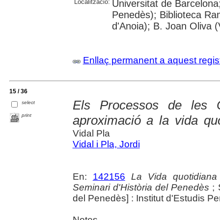
Localització:
Universitat de Barcelona;
Penedès); Biblioteca R
d'Anoia); B. Joan Oliva (
Enllaç permanent a aquest regis
15 / 36
Els Processos de les C
select
print
aproximació a la vida quo
Vidal Pla
Vidal i Pla, Jordi
En:
142156
La Vida quotidiana
Seminari d'Història del Penedès
; 
del Penedès] : Institut d'Estudis 
Notes.