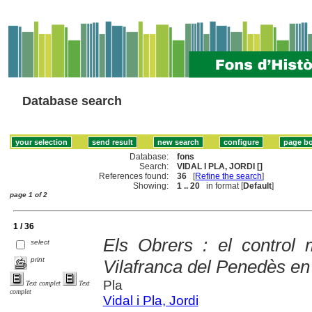
Database search
Database:
fons
Search:
VIDAL I PLA, JORDI []
References found:
36
[
Refine the search
]
Showing:
1 .. 20
in format [
Default
]
page 1 of 2
1 / 36
Els Obrers : el control 
select
print
Vilafranca del Penedès en
Pla
Text complet
Text
complet
Vidal i Pla, Jordi