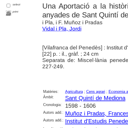
Una Aportació a la històr
select
print
anyades de Sant Quintí d
i Pla, i F. Muñoz i Pradas
Vidal i Pla, Jordi
[Vilafranca del Penedès] : Institu
[22] p. : il., gràf. ; 24 cm
Separata de: Miscel·lània pened
227-249.
Matèries:
Agricultura
;
Cens agrari
;
Economia a
Àmbit:
Sant Quintí de Mediona
Cronologia:
1598 - 1606
Autors add.:
Muñoz i Pradas, France
Autors add.:
Institut d'Estudis Pened