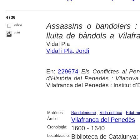
4 / 36
Assassins o bandolers : 
select
print
lluita de bàndols a Vilaf
Vidal Pla
Vidal i Pla, Jordi
En:
229674
Els Conflictes al Pen
d'Història del Penedès : Vilanova
Vilafranca del Penedès : Institut 
Matèries:
Bandolerisme
;
Vida política
;
Edat m
Àmbit:
Vilafranca del Penedès
Cronologia:
1600 - 1640
Localització:
Biblioteca de Catalunya;