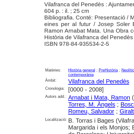
Vilafranca del Penedès : Ajuntame
604 p. : il. ; 25 cm
Bibliografia. Conté: Presentació / M
eines per al futur / Josep Soler 
Ramon Arnabat Mata. Una Obra coral
Història de Vilafranca del Penedès /
ISBN 978-84-935534-2-5
Matèries:
Història general
;
PreHistòria
;
Neolíti
contemporània
Àmbit:
Vilafranca del Penedès
Cronologia:
[0000 - 2008]
Autors add.:
Arnabat i Mata, Ramon
(
Torres, M. Àngels
;
Bosc
Romeu, Salvador
;
Giral
Localització:
B. Torras i Bages (Vilaf
Margarida i els Monjos; B