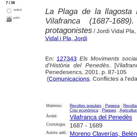
7 / 36
La Plaga de la llagosta 
select
print
Vilafranca (1687-168
protagonistes
/ Jordi Vidal Pl
Vidal i Pla, Jordi
En:
127343
Els Moviments social
d'Història del Penedès
. [Vilafra
Penedesencs, 2001. p. 87-105
(
Comunicacions
. Conflictes a l'e
Matèries:
Revoltes populars
;
Pagesia
;
Revolta
Crisi econòmica
;
Plagues
;
Agricultur
Àmbit:
Vilafranca del Penedès
Cronologia:
1687 - 1689
Autors add.:
Moreno Claverías, Belén