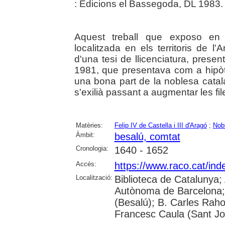
: Edicions el Bassegoda, DL 1983.
Aquest treball que exposo en a
localitzada en els territoris de l
d'una tesi de llicenciatura, presen
1981, que presentava com a hipòte
una bona part de la noblesa catala
s'exilià passant a augmentar les file
Matèries:
Felip IV de Castella i III d'Aragó
;
Nob
Àmbit:
besalú, comtat
Cronologia:
1640 - 1652
Accés:
https://www.raco.cat/in
Localització:
Biblioteca de Catalunya;
Autònoma de Barcelona; 
(Besalú); B. Carles Raho
Francesc Caula (Sant Jo