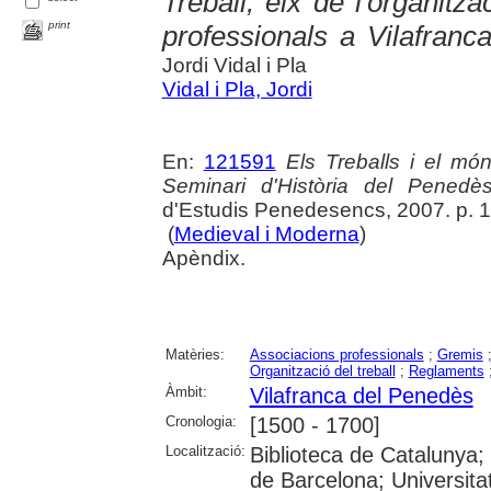
Treball, eix de l'organitza
print
professionals a Vilafranc
Jordi Vidal i Pla
Vidal i Pla, Jordi
En:
121591
Els Treballs i el món
Seminari d'Història del Penedè
d'Estudis Penedesencs, 2007. p. 
(
Medieval i Moderna
)
Apèndix.
Matèries:
Associacions professionals
;
Gremis
Organització del treball
;
Reglaments
Àmbit:
Vilafranca del Penedès
Cronologia:
[1500 - 1700]
Localització:
Biblioteca de Catalunya;
de Barcelona; Universitat 