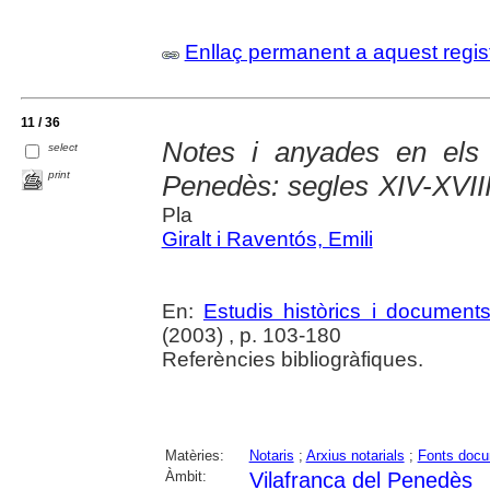
Enllaç permanent a aquest regis
11 / 36
Notes i anyades en els 
select
print
Penedès: segles XIV-XVII
Pla
Giralt i Raventós, Emili
En:
Estudis històrics i document
(2003) , p. 103-180
Referències bibliogràfiques.
Matèries:
Notaris
;
Arxius notarials
;
Fonts docu
Àmbit:
Vilafranca del Penedès