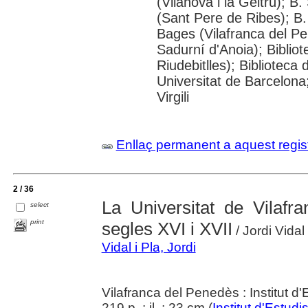
(Vilanova i la Geltrú); B
(Sant Pere de Ribes); B.
Bages (Vilafranca del P
Sadurní d'Anoia); Biblio
Riudebitlles); Bibliotec
Universitat de Barcelona
Virgili
Enllaç permanent a aquest regis
2 / 36
La Universitat de Vilafr
select
print
segles XVI i XVII
/ Jordi Vidal
Vidal i Pla, Jordi
Vilafranca del Penedès : Institut 
219 p. : il. ; 23 cm (
Institut d'Estu