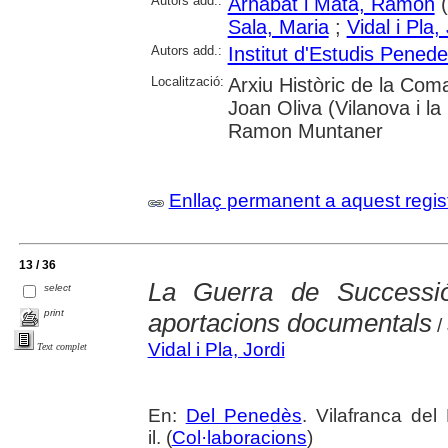
Autors add.:
Arnabat i Mata, Ramon
(
Sala, Maria
;
Vidal i Pla,
Autors add.:
Institut d'Estudis Pened
Localització:
Arxiu Històric de la Com
Joan Oliva (Vilanova i la 
Ramon Muntaner
Enllaç permanent a aquest regis
13 / 36
La Guerra de Successió
select
print
aportacions documentals
/ 
Vidal i Pla, Jordi
Text complet
En:
Del Penedès
. Vilafranca de
il. (
Col·laboracions
)