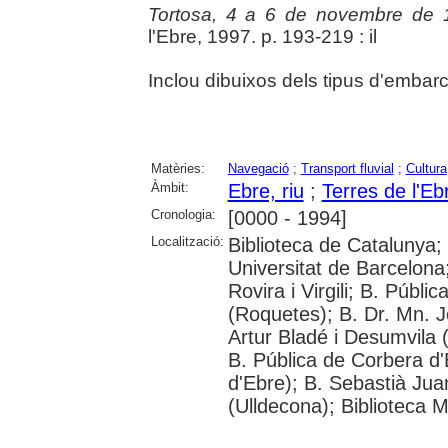
Tortosa, 4 a 6 de novembre de 
l'Ebre, 1997. p. 193-219 : il
Inclou dibuixos dels tipus d'embar
Matèries:
Navegació
;
Transport fluvial
;
Cultura
Àmbit:
Ebre, riu
;
Terres de l'Eb
Cronologia:
[0000 - 1994]
Localització:
Biblioteca de Catalunya;
Universitat de Barcelona;
Rovira i Virgili; B. Públ
(Roquetes); B. Dr. Mn. 
Artur Bladé i Desumvila (
B. Pública de Corbera d
d'Ebre); B. Sebastià Jua
(Ulldecona); Biblioteca 