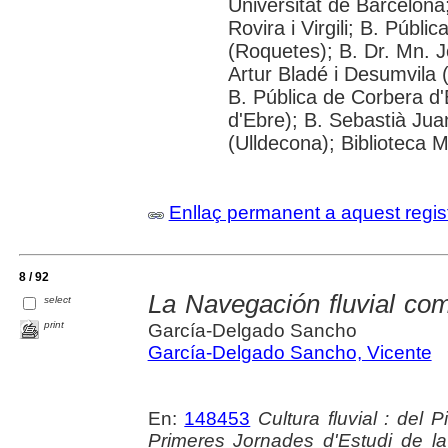
Universitat de Barcelona;
Rovira i Virgili; B. Públ
(Roquetes); B. Dr. Mn. 
Artur Bladé i Desumvila (
B. Pública de Corbera d
d'Ebre); B. Sebastià Jua
(Ulldecona); Biblioteca 
Enllaç permanent a aquest regis
8 / 92
La Navegación fluvial com
select
print
García-Delgado Sancho
García-Delgado Sancho, Vicente
En:
148453
Cultura fluvial : del 
Primeres Jornades d'Estudi de la 