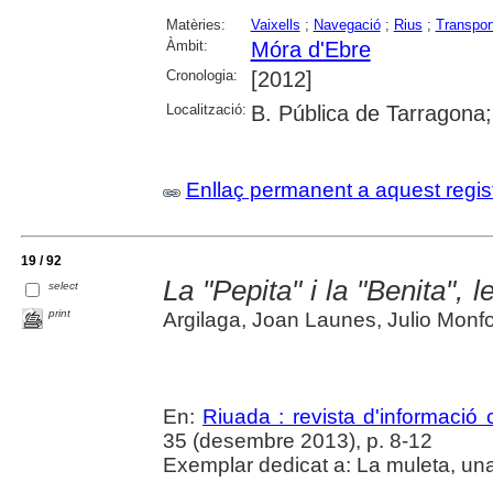
Matèries:
Vaixells
;
Navegació
;
Rius
;
Transport
Àmbit:
Móra d'Ebre
Cronologia:
[2012]
Localització:
B. Pública de Tarragona
Enllaç permanent a aquest regis
19 / 92
La "Pepita" i la "Benita",
select
print
Argilaga, Joan Launes, Julio Monfo
En:
Riuada : revista d'informació c
35 (desembre 2013), p. 8-12
Exemplar dedicat a: La muleta, una 