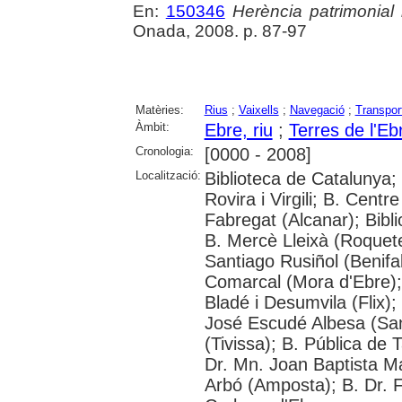
En:
150346
Herència patrimonial
Onada, 2008. p. 87-97
Matèries:
Rius
;
Vaixells
;
Navegació
;
Transport
Àmbit:
Ebre, riu
;
Terres de l'Eb
Cronologia:
[0000 - 2008]
Localització:
Biblioteca de Catalunya; 
Rovira i Virgili; B. Centr
Fabregat (Alcanar); Bibl
B. Mercè Lleixà (Roquetes
Santiago Rusiñol (Benifal
Comarcal (Mora d'Ebre); 
Bladé i Desumvila (Flix)
José Escudé Albesa (San
(Tivissa); B. Pública de 
Dr. Mn. Joan Baptista M
Arbó (Amposta); B. Dr. Fr