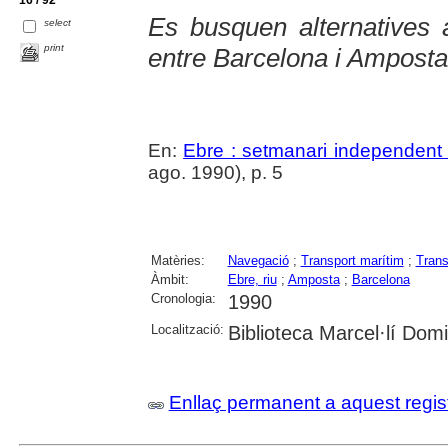
Es busquen alternatives a
select
print
entre Barcelona i Amposta
En:
Ebre : setmanari independent 
ago. 1990), p. 5
Matèries:
Navegació
;
Transport marítim
;
Trans
Àmbit:
Ebre, riu
;
Amposta
;
Barcelona
Cronologia:
1990
Localització:
Biblioteca Marcel·lí Dom
Enllaç permanent a aquest regis