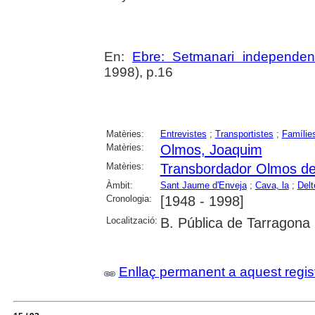
En:
Ebre: Setmanari independen
1998), p.16
Matèries:
Entrevistes
;
Transportistes
;
Famílie
Matèries:
Olmos, Joaquim
Matèries:
Transbordador Olmos de
Àmbit:
Sant Jaume d'Enveja
;
Cava, la
;
Delt
Cronologia:
[1948 - 1998]
Localització:
B. Pública de Tarragona
Enllaç permanent a aquest regis