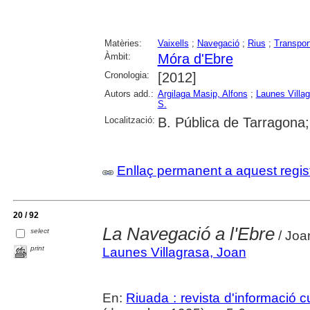
Matèries:
Vaixells
;
Navegació
;
Rius
;
Transport
Àmbit:
Móra d'Ebre
Cronologia:
[2012]
Autors add.:
Argilaga Masip, Alfons
;
Launes Villa
S.
Localització:
B. Pública de Tarragona
Enllaç permanent a aquest regis
20 / 92
La Navegació a l'Ebre
select
/ Joa
print
Launes Villagrasa, Joan
En:
Riuada : revista d'informació cu