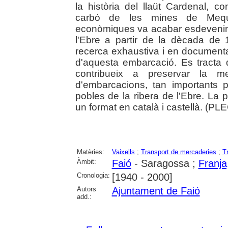
la història del llaüt Cardenal, co
carbó de les mines de Mequi
econòmiques va acabar esdevenint
l'Ebre a partir de la dècada de
recerca exhaustiva i en documentaci
d'aquesta embarcació. Es tracta d
contribueix a preservar la me
d'embarcacions, tan importants p
pobles de la ribera de l'Ebre. La 
un format en català i castellà. (PL
Matèries:
Vaixells
;
Transport de mercaderies
;
T
Àmbit:
Faió
- Saragossa ;
Franja,
Cronologia:
[1940 - 2000]
Autors
Ajuntament de Faió
add.: