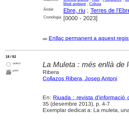
Medi ambient
;
Cultura
Àmbit:
Ebre, riu
;
Terres de l'Ebr
Cronologia:
[0000 - 2023]
Enllaç permanent a aquest regis
18 / 92
La Muleta : més enllà de 
select
print
Ribera
Collazos Ribera, Josep Antoni
En:
Riuada : revista d'informació c
35 (desembre 2013), p. 4-7
Exemplar dedicat a: La muleta, una 