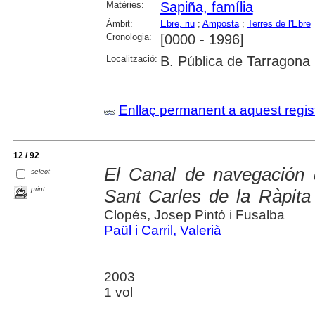
Matèries:
Sapiña, família
Àmbit:
Ebre, riu
;
Amposta
;
Terres de l'Ebre
Cronologia:
[0000 - 1996]
Localització:
B. Pública de Tarragona
Enllaç permanent a aquest regis
12 / 92
El Canal de navegación d
select
print
Sant Carles de la Ràpita
Clopés, Josep Pintó i Fusalba
Paül i Carril, Valerià
2003
1 vol