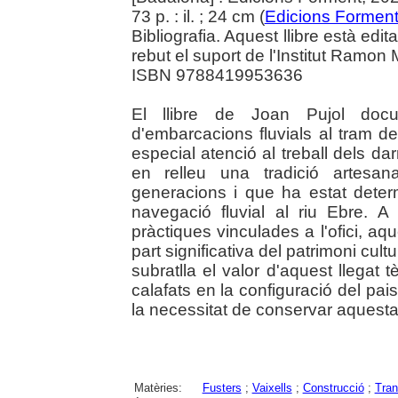
73 p. : il. ; 24 cm (
Edicions Formen
Bibliografia. Aquest llibre està edit
rebut el suport de l'Institut Ramon
ISBN 9788419953636
El llibre de Joan Pujol docu
d'embarcacions fluvials al tram de
especial atenció al treball dels da
en relleu una tradició artesan
generacions i que ha estat dete
navegació fluvial al riu Ebre. A
pràctiques vinculades a l'ofici, a
part significativa del patrimoni cultu
subratlla el valor d'aquest llegat t
calafats en la configuració del pai
la necessitat de conservar aquesta
Matèries:
Fusters
;
Vaixells
;
Construcció
;
Tran