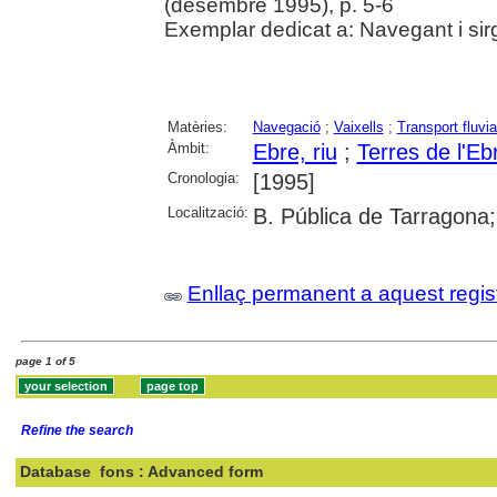
(desembre 1995), p. 5-6
Exemplar dedicat a: Navegant i sir
Matèries:
Navegació
;
Vaixells
;
Transport fluvia
Àmbit:
Ebre, riu
;
Terres de l'Eb
Cronologia:
[1995]
Localització:
B. Pública de Tarragona
Enllaç permanent a aquest regis
page 1 of 5
Refine the search
Database
fons : Advanced form