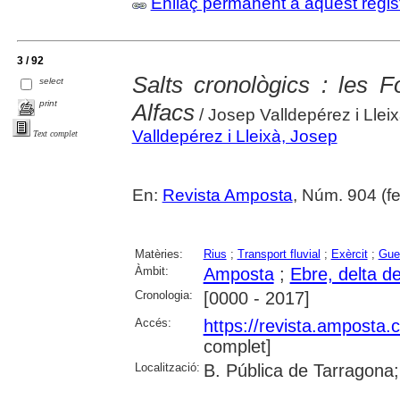
Enllaç permanent a aquest regis
3 / 92
Salts cronològics : les F
select
print
Alfacs
/ Josep Valldepérez i Llei
Valldepérez i Lleixà, Josep
Text complet
En:
Revista Amposta
, Núm. 904 (fe
Matèries:
Rius
;
Transport fluvial
;
Exèrcit
;
Gue
Àmbit:
Amposta
;
Ebre, delta de 
Cronologia:
[0000 - 2017]
Accés:
https://revista.amposta.
complet]
Localització:
B. Pública de Tarragona;