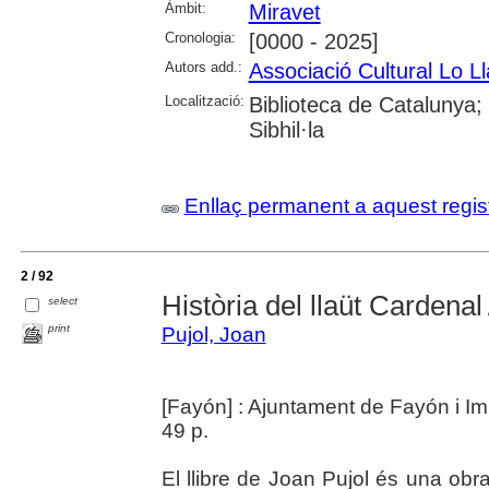
Àmbit:
Miravet
Cronologia:
[0000 - 2025]
Autors add.:
Associació Cultural Lo Ll
Localització:
Biblioteca de Catalunya
Sibhil·la
Enllaç permanent a aquest regis
2 / 92
Història del llaüt Cardenal
select
print
Pujol, Joan
[Fayón] : Ajuntament de Fayón i I
49 p.
El llibre de Joan Pujol és una obr