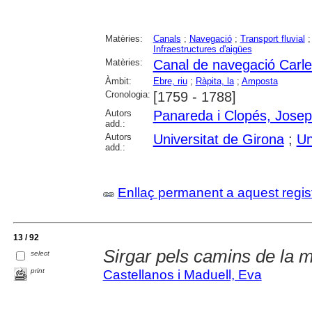
Matèries:
Canals
;
Navegació
;
Transport fluvial
Infraestructures d'aigües
Matèries:
Canal de navegació Carles
Àmbit:
Ebre, riu
;
Ràpita, la
;
Amposta
Cronologia:
[1759 - 1788]
Autors
Panareda i Clopés, Josep
add.:
Autors
Universitat de Girona
;
Un
add.:
Enllaç permanent a aquest regis
13 / 92
Sirgar pels camins de la 
select
print
Castellanos i Maduell, Eva