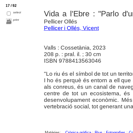
17 / 92
Vida a l'Ebre : "Parlo d'u
select
print
Pellicer Ollés
Pellicer i Ollés, Vicent
Valls : Cossetània, 2023
208 p. : pral. il. ; 30 cm
ISBN 9788413563046
"Lo riu és el símbol de tot un territ
I ho és perquè és entorn a ell que
als conreus, és un canal de navegac
centre de tot un ecosistema, és 
desenvolupament econòmic. Més en
vertebració social, tot generant una id
Matèries:
Crònica gràfica
;
Rius
;
Fotografies
;
Co