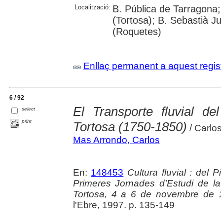
Localització:
B. Pública de Tarragona;
(Tortosa); B. Sebastià J
(Roquetes)
Enllaç permanent a aquest regis
6 / 92
El Transporte fluvial de
select
print
Tortosa (1750-1850)
/ Carlo
Mas Arrondo, Carlos
En:
148453
Cultura fluvial : del 
Primeres Jornades d'Estudi de la 
Tortosa, 4 a 6 de novembre de 
l'Ebre, 1997. p. 135-149