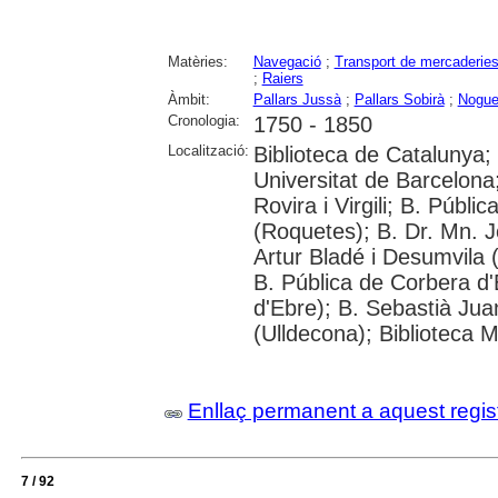
Matèries:
Navegació
;
Transport de mercaderie
;
Raiers
Àmbit:
Pallars Jussà
;
Pallars Sobirà
;
Noguer
Cronologia:
1750 - 1850
Localització:
Biblioteca de Catalunya;
Universitat de Barcelona;
Rovira i Virgili; B. Públ
(Roquetes); B. Dr. Mn. 
Artur Bladé i Desumvila (
B. Pública de Corbera d
d'Ebre); B. Sebastià Jua
(Ulldecona); Biblioteca 
Enllaç permanent a aquest regis
7 / 92