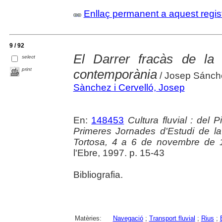
Enllaç permanent a aquest regis
9 / 92
El Darrer fracàs de la 
select
print
contemporània
/ Josep Sánch
Sànchez i Cervelló, Josep
En:
148453
Cultura fluvial : del 
Primeres Jornades d'Estudi de la 
Tortosa, 4 a 6 de novembre de 
l'Ebre, 1997. p. 15-43
Bibliografia.
Matèries:
Navegació
;
Transport fluvial
;
Rius
;