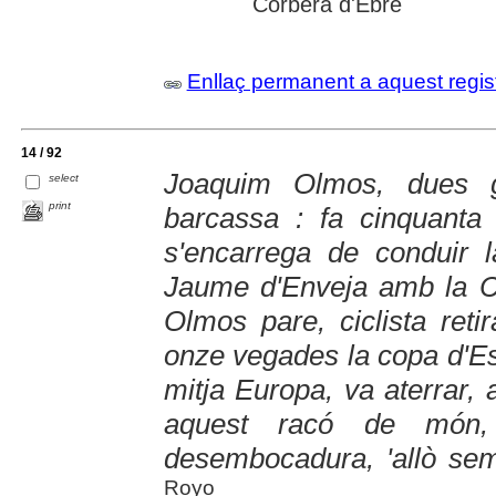
Corbera d'Ebre
Enllaç permanent a aquest regis
14 / 92
Joaquim Olmos, dues 
select
print
barcassa : fa cinquanta
s'encarrega de conduir 
Jaume d'Enveja amb la C
Olmos pare, ciclista ret
onze vegades la copa d'Es
mitja Europa, va aterrar, 
aquest racó de món
desembocadura, 'allò sembl
Royo