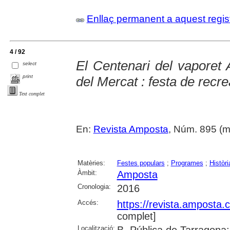
Enllaç permanent a aquest regis
4 / 92
El Centenari del vaporet A
select
print
del Mercat : festa de recre
Text complet
En:
Revista Amposta
, Núm. 895 (ma
Matèries:
Festes populars
;
Programes
;
Històri
Àmbit:
Amposta
Cronologia:
2016
Accés:
https://revista.amposta.
complet]
Localització: