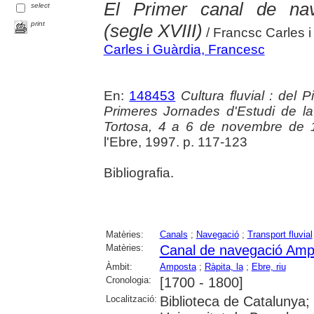
El Primer canal de na
select
print
(segle XVIII)
/ Francsc Carles i
Carles i Guàrdia, Francesc
En:
148453
Cultura fluvial : del 
Primeres Jornades d'Estudi de la 
Tortosa, 4 a 6 de novembre de 
l'Ebre, 1997. p. 117-123
Bibliografia.
Matèries:
Canals
;
Navegació
;
Transport fluvial
Matèries:
Canal de navegació Amp
Àmbit:
Amposta
;
Ràpita, la
;
Ebre, riu
Cronologia:
[1700 - 1800]
Localització:
Biblioteca de Catalunya;