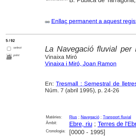
B. Pública de Tarragona;
Enllaç permanent a aquest regis
5 / 92
La Navegació fluvial per l
select
print
Vinaixa Miró
Vinaixa i Miró, Joan Ramon
En:
Tresmall : Semestral de lletres
Núm. 7 (abril 1995), p. 24-26
Matèries:
Rius
;
Navegació
;
Transport fluvial
Àmbit:
Ebre, riu
;
Terres de l'Eb
Cronologia:
[0000 - 1995]