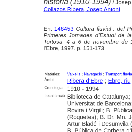
història (1910-1994)
/ Josep 
Collazos Ribera, Josep Antoni
En:
148453
Cultura fluvial : del 
Primeres Jornades d'Estudi de la 
Tortosa, 4 a 6 de novembre de 
l'Ebre, 1997. p. 151-173
Matèries:
Vaixells
;
Navegació
;
Transport fluvia
Àmbit:
Ribera d'Ebre
;
Ebre, riu
Cronologia:
1910 - 1994
Localització:
Biblioteca de Catalunya;
Universitat de Barcelona;
Rovira i Virgili; B. Públ
(Roquetes); B. Dr. Mn. 
Artur Bladé i Desumvila (
B. Pública de Corbera d