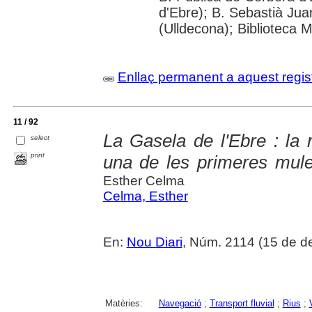
d'Ebre); B. Sebastià Jua
(Ulldecona); Biblioteca 
Enllaç permanent a aquest regis
11 / 92
La Gasela de l'Ebre : la 
select
print
una de les primeres mule
Esther Celma
Celma, Esther
En:
Nou Diari
, Núm. 2114 (15 de d
Matèries:
Navegació
;
Transport fluvial
;
Rius
;