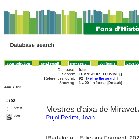
Database search
Database:
fons
Search:
TRANSPORT FLUVIAL []
References found:
92
[
Refine the search
]
Showing:
1 .. 20
in format [
Default
]
page 1 of 5
1 / 92
Mestres d'aixa de Miravet
select
print
Pujol Pedret, Joan
[Badalona] : Edicions Forment, 20