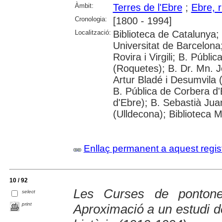
Àmbit:
Terres de l'Ebre
;
Ebre, r
Cronologia:
[1800 - 1994]
Localització:
Biblioteca de Catalunya;
Universitat de Barcelona;
Rovira i Virgili; B. Públ
(Roquetes); B. Dr. Mn. 
Artur Bladé i Desumvila (
B. Pública de Corbera d
d'Ebre); B. Sebastià Jua
(Ulldecona); Biblioteca 
Enllaç permanent a aquest regis
10 / 92
Les Curses de pontone
select
print
Aproximació a un estudi de