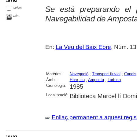
15 / 92
Se está preparando el 
select
print
Navegabilidad de Amposta
En:
La Veu del Baix Ebre
, Núm. 13
Matèries:
Navegació
;
Transport fluvial
;
Canals
Àmbit:
Ebre, riu
;
Amposta
;
Tortosa
Cronologia:
1985
Localització:
Biblioteca Marcel·lí Dom
Enllaç permanent a aquest regis
16 / 92