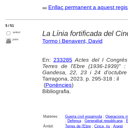
Enllaç permanent a aquest regis
5 / 51
La Línia fortificada del Ci
select
print
Tormo i Benavent, David
En:
233285
Actes del I Congrés 
Terres de l'Ebre (1936-1939)" 
Gandesa, 22, 23 i 24 d'octubr
Tarragona, 2023. p. 295-318 : il
(
Ponències
)
Bibliografia.
Matèries:
Guerra civil espanyola
;
Operacions mi
;
Defensa
;
Generalitat republicana
;
E
Àmbit:
Terres de l'Ebre
;
Cinca, riu
;
Aragó