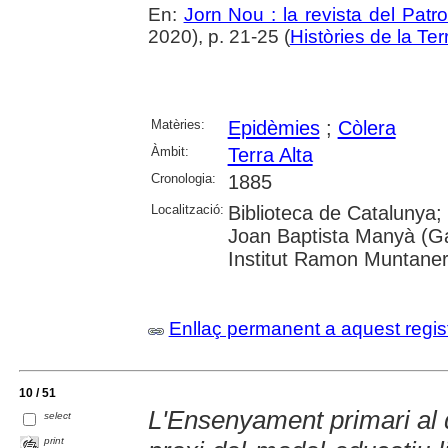
En:
Jorn Nou : la revista del Patr
2020), p. 21-25 (
Històries de la Ter
Matèries:
Epidèmies
;
Còlera
Àmbit:
Terra Alta
Cronologia:
1885
Localització:
Biblioteca de Catalunya;
Joan Baptista Manyà (Ga
Institut Ramon Muntane
Enllaç permanent a aquest regis
10 / 51
L'Ensenyament primari al d
select
print