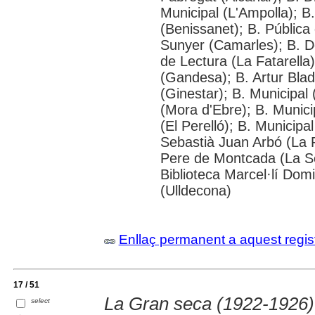
Municipal (L'Ampolla); B.
(Benissanet); B. Pública
Sunyer (Camarles); B. De
de Lectura (La Fatarella
(Gandesa); B. Artur Blad
(Ginestar); B. Municipa
(Mora d'Ebre); B. Munici
(El Perelló); B. Municipa
Sebastià Juan Arbó (La R
Pere de Montcada (La Sè
Biblioteca Marcel·lí Dom
(Ulldecona)
Enllaç permanent a aquest regis
17 / 51
La Gran seca (1922-1926)
select