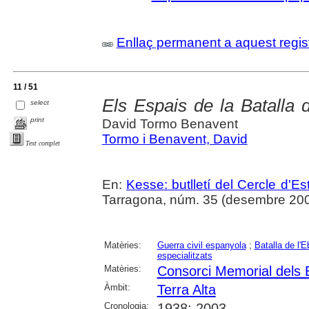
Enllaç permanent a aquest regis
11 / 51
Els Espais de la Batalla d
select
print
David Tormo Benavent
Tormo i Benavent, David
Text complet
En:
Kesse: butlletí del Cercle d'Es
Tarragona, núm. 35 (desembre 2003
Matèries:
Guerra civil espanyola
;
Batalla de l'E
especialitzats
Matèries:
Consorci Memorial dels E
Àmbit:
Terra Alta
Cronologia:
1938; 2003