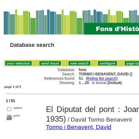
Database search
Database:
fons
Search:
TORMO I BENAVENT, DAVID []
References found:
51
[
Refine the search
]
Showing:
1 .. 20
in format [
Default
]
page 1 of 3
1 / 51
El Diputat del pont : Jo
select
print
1935)
/ David Tormo Benavent
Tormo i Benavent, David