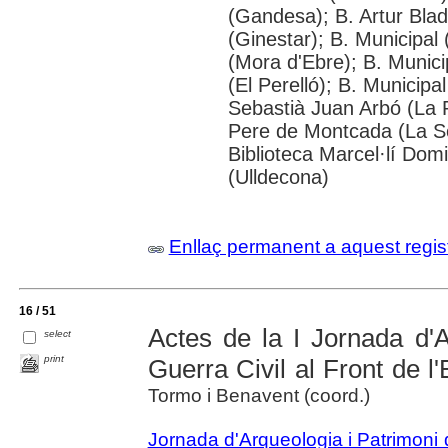
(Gandesa); B. Artur Blad
(Ginestar); B. Municipa
(Mora d'Ebre); B. Munici
(El Perelló); B. Municipa
Sebastià Juan Arbó (La R
Pere de Montcada (La Sè
Biblioteca Marcel·lí Dom
(Ulldecona)
Enllaç permanent a aquest regis
16 / 51
Actes de la I Jornada d'A
select
print
Guerra Civil al Front de l
Tormo i Benavent (coord.)
Jornada d'Arqueologia i Patrimoni d