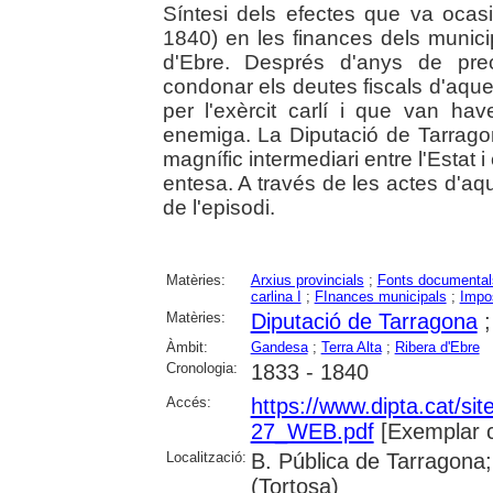
Síntesi dels efectes que va ocas
1840) en les finances dels municip
d'Ebre. Després d'anys de prec
condonar els deutes fiscals d'aque
per l'exèrcit carlí i que van ha
enemiga. La Diputació de Tarragon
magnífic intermediari entre l'Estat i
entesa. A través de les actes d'aq
de l'episodi.
Matèries:
Arxius provincials
;
Fonts documental
carlina I
;
FInances municipals
;
Impo
Matèries:
Diputació de Tarragona
Àmbit:
Gandesa
;
Terra Alta
;
Ribera d'Ebre
Cronologia:
1833 - 1840
Accés:
https://www.dipta.cat/site
27_WEB.pdf
[Exemplar 
Localització:
B. Pública de Tarragona;
(Tortosa)