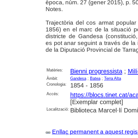
època, núm. 27 (gener 2015), p. 50-
Notes.
Trajectòria del cos armat popula
1856) en el marc de la situació po
districte de Gandesa (constitució,
es pot anar seguint a través de la
de la Diputació Provincial de Tarra
Matèries:
Bienni progressista
;
Mil
Àmbit:
Gandesa
;
Batea
;
Terra Alta
Cronologia:
1854 - 1856
Accés:
https://blocs.tinet.cat/
[Exemplar complet]
Localització:
Biblioteca Marcel·lí Dom
Enllaç permanent a aquest regis