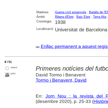
Matèries:
Guerra civil espanyola
;
Batalla de l'E
Àmbit:
Ribera d'Ebre
;
Baix Ebre
;
Terra Alta
Cronologia:
1938
Localització:
Universitat de Barcelona
Enllaç permanent a aquest regis
8 / 51
Primeres notícies del futbo
select
print
David Tormo i Benavent
Tormo i Benavent, David
En:
Jorn Nou : la revista del 
(desembre 2020), p. 25-33 (
Històri