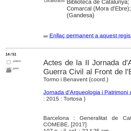
Localització:
Biblioteca de Catalunya;
Comarcal (Mora d'Ebre);
(Gandesa)
Enllaç permanent a aquest regis
14 / 51
Actes de la II Jornada d'
select
print
Guerra Civil al Front de l
Tormo i Benavent (coord.)
Jornada d'Arqueologia i Patrimoni d
: 2015 : Tortosa )
Barcelona : Generalitat de Ca
COMEBE, [2017]
107 p. : il. col. ; 22 * 25 cm