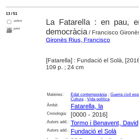
13 / 51
La Fatarella : en pau, e
select
print
democràcia
/ Francisco Gironè
Gironès Rius, Francisco
[Fatarella] : Fundació el Solà, [201
109 p. ; 24 cm
Matèries:
Edat contemporània
;
Guerra civil es
Cultura
;
Vida política
Àmbit:
Fatarella, la
Cronologia:
[0000 - 2016]
Autors add.:
Tormo i Benavent, David
Autors add.:
Fundació el Solà