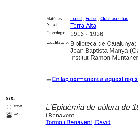
Matèries:
Esport
;
Futbol
;
Clubs esportius
Àmbit:
Terra Alta
Cronologia:
1916 - 1936
Localització:
Biblioteca de Catalunya;
Joan Baptista Manyà (Ga
Institut Ramon Muntane
Enllaç permanent a aquest regis
9 / 51
L'Epidèmia de còlera de 18
select
print
i Benavent
Tormo i Benavent, David