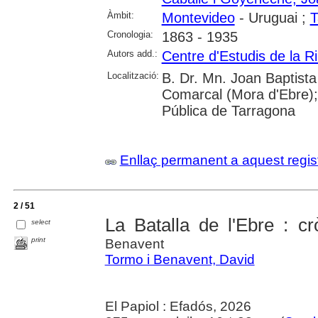
Àmbit:
Montevideo
- Uruguai ;
T
Cronologia:
1863 - 1935
Autors add.:
Centre d'Estudis de la R
Localització:
B. Dr. Mn. Joan Baptist
Comarcal (Mora d'Ebre); 
Pública de Tarragona
Enllaç permanent a aquest regis
2 / 51
La Batalla de l'Ebre : cr
select
print
Benavent
Tormo i Benavent, David
El Papiol : Efadós, 2026