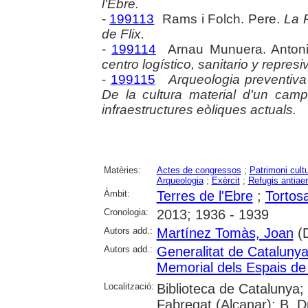
l'Ebre.
-
199113
Rams i Folch. Pere.
La R
de Flix.
-
199114
Arnau Munuera. Anton
centro logístico, sanitario y represi
-
199115
Arqueologia preventiva 
De la cultura material d'un camp
infraestructures eòliques actuals.
Matèries:
Actes de congressos
;
Patrimoni cultu
Arqueologia
;
Exèrcit
;
Refugis antiaer
Àmbit:
Terres de l'Ebre
;
Tortos
Cronologia:
2013; 1936 - 1939
Autors add.:
Martínez Tomàs, Joan
(D
Autors add.:
Generalitat de Cataluny
Memorial dels Espais de 
Localització:
Biblioteca de Catalunya; 
Fabregat (Alcanar); B. Dr