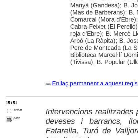
Manyà (Gandesa); B. Jos
(Mas de Barberans); B. 
Comarcal (Mora d'Ebre); 
Cabra-Feixet (El Perelló
roja d'Ebre); B. Mercè L
Arbó (La Ràpita); B. Jo
Pere de Montcada (La Sè
Biblioteca Marcel·lí Dom
(Tivissa); B. Popular (Ul
Enllaç permanent a aquest regis
15 / 51
Intervencions realitzade
select
print
deveses i barrancs, l
Fatarella, Turó de Valljo