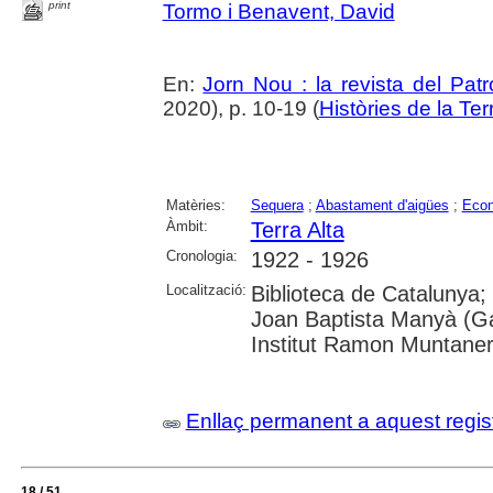
print
Tormo i Benavent, David
En:
Jorn Nou : la revista del Pat
2020), p. 10-19 (
Històries de la Ter
Matèries:
Sequera
;
Abastament d'aigües
;
Eco
Àmbit:
Terra Alta
Cronologia:
1922 - 1926
Localització:
Biblioteca de Catalunya;
Joan Baptista Manyà (Ga
Institut Ramon Muntane
Enllaç permanent a aquest regis
18 / 51