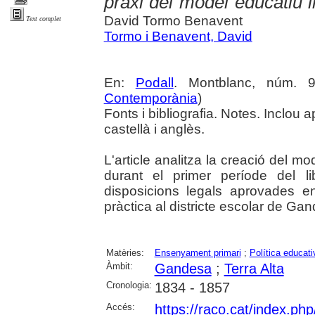
praxi del model educatiu 
David Tormo Benavent
Text complet
Tormo i Benavent, David
En:
Podall
. Montblanc, núm. 9
Contemporània
)
Fonts i bibliografia. Notes. Inclo
castellà i anglès.
L'article analitza la creació del m
durant el primer període del l
disposicions legals aprovades e
pràctica al districte escolar de Ga
Matèries:
Ensenyament primari
;
Política educati
Àmbit:
Gandesa
;
Terra Alta
Cronologia:
1834 - 1857
Accés:
https://raco.cat/index.php