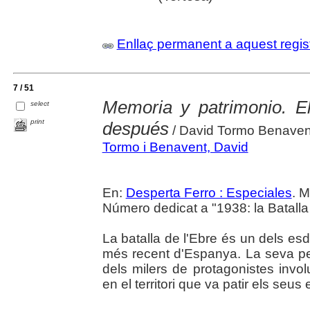
Enllaç permanent a aquest regis
7 / 51
Memoria y patrimonio. E
select
print
después
/ David Tormo Benaven
Tormo i Benavent, David
En:
Desperta Ferro : Especiales
. M
Número dedicat a "1938: la Batalla
La batalla de l'Ebre és un dels es
més recent d'Espanya. La seva pe
dels milers de protagonistes involu
en el territori que va patir els seus 