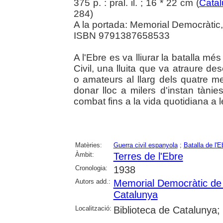
375 p. : pral. il. ; 16 * 22 cm (
Catal
284)
A la portada: Memorial Democràtic,
ISBN 9791387658533
A l'Ebre es va lliurar la batalla més
Civil, una lluita que va atraure de
o amateurs al llarg dels quatre m
donar lloc a milers d'instan tàn
combat fins a la vida quotidiana a le
Matèries:
Guerra civil espanyola
;
Batalla de l'E
Àmbit:
Terres de l'Ebre
Cronologia:
1938
Autors add.:
Memorial Democràtic de
Catalunya
Localització:
Biblioteca de Catalunya;