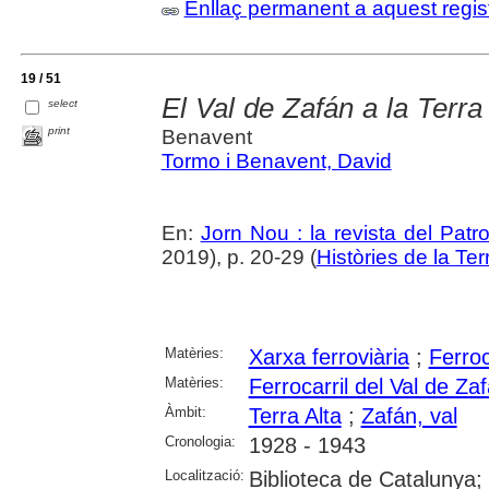
Enllaç permanent a aquest regis
19 / 51
El Val de Zafán a la Terra
select
print
Benavent
Tormo i Benavent, David
En:
Jorn Nou : la revista del Patr
2019), p. 20-29 (
Històries de la Ter
Matèries:
Xarxa ferroviària
;
Ferroc
Matèries:
Ferrocarril del Val de Za
Àmbit:
Terra Alta
;
Zafán, val
Cronologia:
1928 - 1943
Localització:
Biblioteca de Catalunya;