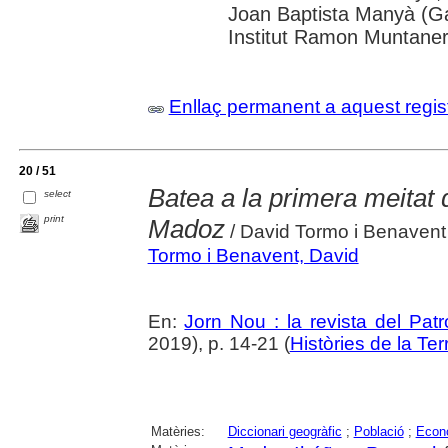
Joan Baptista Manyà (Ga
Institut Ramon Muntane
Enllaç permanent a aquest regis
20 / 51
Batea a la primera meitat
select
print
Madoz
/ David Tormo i Benavent
Tormo i Benavent, David
En:
Jorn Nou : la revista del Pat
2019), p. 14-21 (
Històries de la Ter
Matèries:
Diccionari geogràfic
;
Població
;
Econ