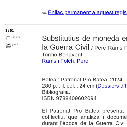
Enllaç permanent a aquest regis
3 / 51
Substitutius de moneda e
select
print
la Guerra Civil
/ Pere Rams F
Tormo Benavent
Rams i Folch, Pere
Batea : Patronat Pro Batea, 2024
280 p. : il. col. ; 24 cm (
Dossiers d'h
Bibliografia.
ISBN 9788409602094
El Patronat Pro Batea presenta e
col·lectiu, que analitza i docu
durant l'època de la Guerra Civi