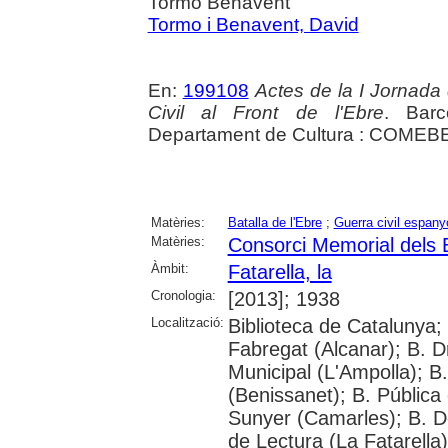
Tormo Benavent
Tormo i Benavent, David
En:
199108
Actes de la I Jornada 
Civil al Front de l'Ebre
. Barc
Departament de Cultura : COMEBE,
Matèries:
Batalla de l'Ebre
;
Guerra civil espany
Matèries:
Consorci Memorial dels E
Àmbit:
Fatarella, la
Cronologia:
[2013]; 1938
Localització:
Biblioteca de Catalunya; 
Fabregat (Alcanar); B. Dr
Municipal (L'Ampolla); B.
(Benissanet); B. Pública
Sunyer (Camarles); B. De
de Lectura (La Fatarella