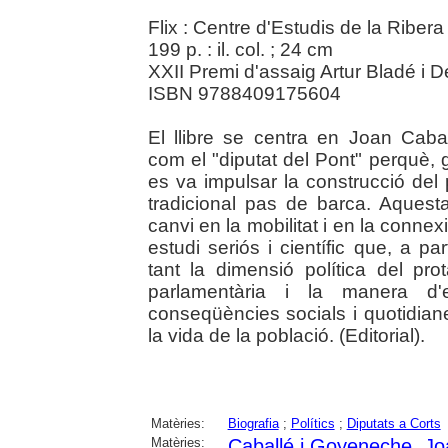
Flix : Centre d'Estudis de la Riber
199 p. : il. col. ; 24 cm
XXII Premi d'assaig Artur Bladé i De
ISBN 9788409175604
El llibre se centra en Joan Cab
com el "diputat del Pont" perquè, 
es va impulsar la construcció del p
tradicional pas de barca. Aquesta
canvi en la mobilitat i en la connex
estudi seriós i científic que, a p
tant la dimensió política del pro
parlamentària i la manera d'e
conseqüències socials i quotidia
la vida de la població. (Editorial).
Matèries:
Biografia
;
Polítics
;
Diputats a Corts
Matèries:
Caballé i Goyeneche, Jo