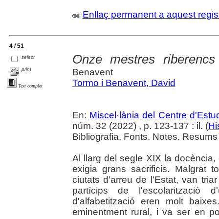
Enllaç permanent a aquest regis
4 / 51
Onze mestres riberencs
select
print
Benavent
Tormo i Benavent, David
Text complet
En:
Miscel·lània del Centre d'Est
núm. 32 (2022) , p. 123-137 : il. (
Hi
Bibliografia. Fonts. Notes. Resums e
Al llarg del segle XIX la docència
exigia grans sacrificis. Malgrat
ciutats d'arreu de l'Estat, van tr
partícips de l'escolarització
d'alfabetització eren molt baixe
eminentment rural, i va ser en p