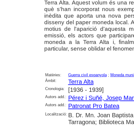
Terra Alta. Aquest volum és una re
què s'han incorporat nous exempl
inèdita que aporta una nova pers
disseny del paper moneda local. A
motius de l'aparició d'aquesta 
emissió, els actors que particip
moneda a la Terra Alta i, finalme
particular, sense oblidar el fenomen 
Matèries:
Guerra civil espanyola
;
Moneda munic
Àmbit:
Terra Alta
Cronologia:
[1936 - 1939]
Autors add.:
Pérez i Suñé, Josep Mar
Autors add.:
Patronat Pro Batea
Localització:
B. Dr. Mn. Joan Baptist
Tarragona; Biblioteca Ma