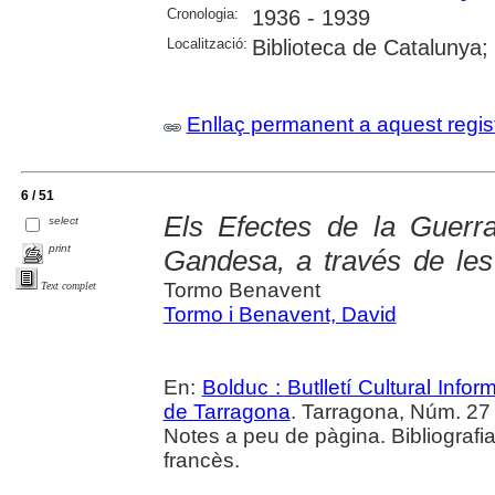
Cronologia:
1936 - 1939
Localització:
Biblioteca de Catalunya;
Enllaç permanent a aquest regis
6 / 51
Els Efectes de la Guerra
select
print
Gandesa, a través de les
Tormo Benavent
Text complet
Tormo i Benavent, David
En:
Bolduc : Butlletí Cultural Infor
de Tarragona
. Tarragona, Núm. 27 (a
Notes a peu de pàgina. Bibliografia
francès.