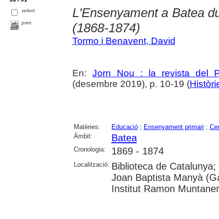
L'Ensenyament a Batea dur
select
print
(1868-1874)
Tormo i Benavent, David
En:
Jorn Nou : la revista del 
(desembre 2019), p. 10-19 (
Històri
Matèries:
Educació
;
Ensenyament primari
;
Ce
Àmbit:
Batea
Cronologia:
1869 - 1874
Localització:
Biblioteca de Catalunya;
Joan Baptista Manyà (Ga
Institut Ramon Muntane