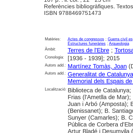
Referències bibliogràfiques. Textos 
ISBN 9788469751473
Matèries:
Actes de congressos
;
Guerra civil e
Estructures funeràries
;
Arqueologia
Àmbit:
Terres de l'Ebre
;
Tortos
Cronologia:
[1936 - 1939]; 2015
Autors add.:
Martínez Tomàs, Joan
(D
Autors add.:
Generalitat de Cataluny
Memorial dels Espais de 
Localització:
Biblioteca de Catalunya; 
Frias (l'Ametlla de Mar);
Juan i Arbó (Amposta); B
(Benissanet); B. Santiago
Sunyer (Camarles); B. Ce
Pública de Corbera d'Ebre
Artur Bladé i Desumvila (