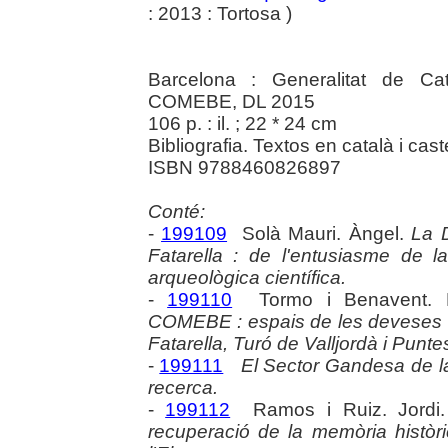
: 2013 : Tortosa )
Barcelona : Generalitat de Ca
COMEBE, DL 2015
106 p. : il. ; 22 * 24 cm
Bibliografia. Textos en català i caste
ISBN 9788460826897
Conté:
-
199109
Solà Mauri. Àngel.
La D
Fatarella : de l'entusiasme de la
arqueològica científica.
-
199110
Tormo i Benavent. 
COMEBE : espais de les deveses i
Fatarella, Turó de Valljordà i Puntes
-
199111
El Sector Gandesa de la l
recerca.
-
199112
Ramos i Ruiz. Jordi
recuperació de la memòria històri