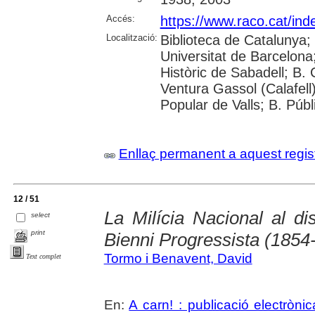
Accés:
https://www.raco.cat/ind
Localització:
Biblioteca de Catalunya;
Universitat de Barcelona; 
Històric de Sabadell; B.
Ventura Gassol (Calafell)
Popular de Valls; B. Públ
Enllaç permanent a aquest regis
12 / 51
La Milícia Nacional al di
select
print
Bienni Progressista (1854
Tormo i Benavent, David
Text complet
En:
A carn! : publicació electrònica