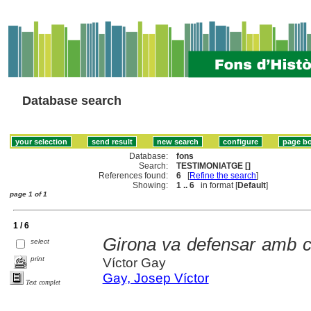
Database search
Database:
fons
Search:
TESTIMONIATGE []
References found:
6
[
Refine the search
]
Showing:
1 .. 6
in format [
Default
]
page 1 of 1
1 / 6
Girona va defensar amb co
select
print
Víctor Gay
Gay, Josep Víctor
Text complet