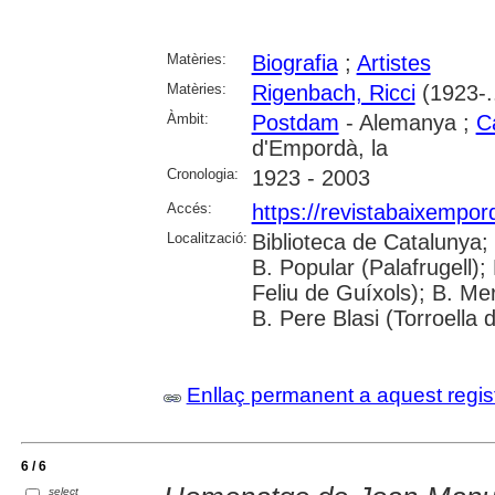
Matèries:
Biografia
;
Artistes
Matèries:
Rigenbach, Ricci
(1923-..
Àmbit:
Postdam
- Alemanya ;
C
d'Empordà, la
Cronologia:
1923 - 2003
Accés:
https://revistabaixempo
Localització:
Biblioteca de Catalunya;
B. Popular (Palafrugell);
Feliu de Guíxols); B. Me
B. Pere Blasi (Torroella 
Enllaç permanent a aquest regis
6 / 6
select