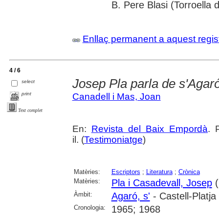
B. Pere Blasi (Torroella 
Enllaç permanent a aquest regis
4 / 6
Josep Pla parla de s'Agar
select
print
Canadell i Mas, Joan
Text complet
En:
Revista del Baix Empordà
. 
il. (
Testimoniatge
)
Matèries:
Escriptors
;
Literatura
;
Crònica
Matèries:
Pla i Casadevall, Josep
(
Àmbit:
Agaró, s'
- Castell-Platja
Cronologia:
1965; 1968