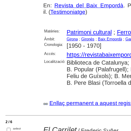
En:
Revista del Baix Empordà
. 
il. (
Testimoniatge
)
Matèries:
Patrimoni cultural
;
Ferro
Àmbit:
Girona
;
Gironès
;
Baix Empordà
;
Gar
Cronologia:
[1950 - 1970]
Accés:
https://revistabaixempo
Localització:
Biblioteca de Catalunya;
B. Popular (Palafrugell);
Feliu de Guíxols); B. Me
B. Pere Blasi (Torroella 
Enllaç permanent a aquest regis
2 / 6
El Carrilet
select
/ Frederic Suñer