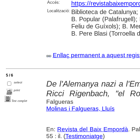
Accés:
https://revistabaixempo
Localització:
Biblioteca de Catalunya;
B. Popular (Palafrugell);
Feliu de Guíxols); B. Me
B. Pere Blasi (Torroella 
Enllaç permanent a aquest regis
5 / 6
De l'Alemanya nazi a l'Emp
select
print
Ricci Rigenbach, "el R
Falgueras
Text complet
Molinas i Falgueras, Lluís
En:
Revista del Baix Empordà
. Pa
55 : il. (
Testimoniatge
)