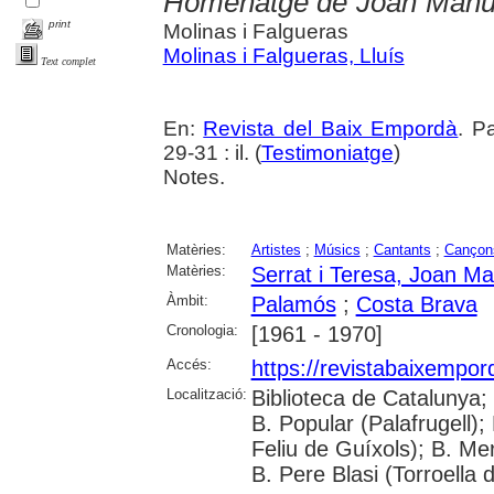
Homenatge de Joan Manuel
print
Molinas i Falgueras
Molinas i Falgueras, Lluís
Text complet
En:
Revista del Baix Empordà
. P
29-31 : il. (
Testimoniatge
)
Notes.
Matèries:
Artistes
;
Músics
;
Cantants
;
Cançon
Matèries:
Serrat i Teresa, Joan Ma
Àmbit:
Palamós
;
Costa Brava
Cronologia:
[1961 - 1970]
Accés:
https://revistabaixempo
Localització:
Biblioteca de Catalunya;
B. Popular (Palafrugell);
Feliu de Guíxols); B. Me
B. Pere Blasi (Torroella 