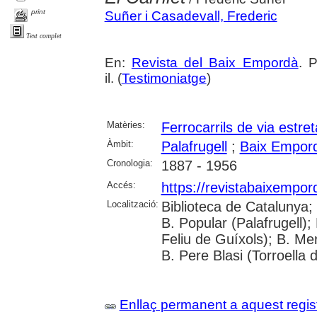
print
Suñer i Casadevall, Frederic
Text complet
En:
Revista del Baix Empordà
. 
il. (
Testimoniatge
)
Matèries:
Ferrocarrils de via estret
Àmbit:
Palafrugell
;
Baix Empor
Cronologia:
1887 - 1956
Accés:
https://revistabaixempo
Localització:
Biblioteca de Catalunya;
B. Popular (Palafrugell);
Feliu de Guíxols); B. Me
B. Pere Blasi (Torroella 
Enllaç permanent a aquest regis