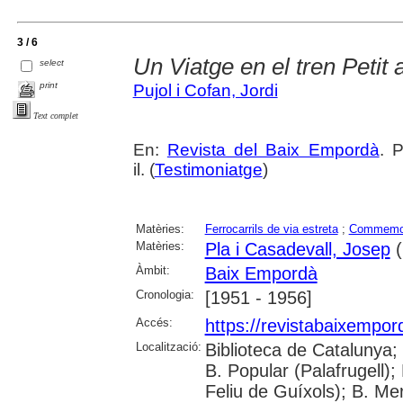
3 / 6
Un Viatge en el tren Petit
select
print
Pujol i Cofan, Jordi
Text complet
En:
Revista del Baix Empordà
. 
il. (
Testimoniatge
)
Matèries:
Ferrocarrils de via estreta
;
Commemo
Matèries:
Pla i Casadevall, Josep
(
Àmbit:
Baix Empordà
Cronologia:
[1951 - 1956]
Accés:
https://revistabaixempo
Localització:
Biblioteca de Catalunya;
B. Popular (Palafrugell);
Feliu de Guíxols); B. Me