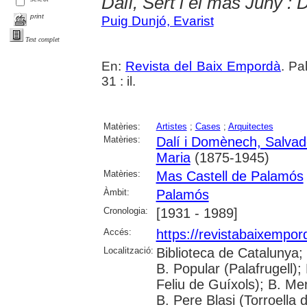
Dalí, Sert i el mas Juny : D
print
Puig Dunjó, Evarist
Text complet
En:
Revista del Baix Empordà
. Pa
31 : il.
Matèries:
Artistes
;
Cases
;
Arquitectes
Matèries:
Dalí i Domènech, Salvad
Maria
(1875-1945)
Matèries:
Mas Castell de Palamós
Àmbit:
Palamós
Cronologia:
[1931 - 1989]
Accés:
https://revistabaixempo
Localització:
Biblioteca de Catalunya;
B. Popular (Palafrugell);
Feliu de Guíxols); B. Me
B. Pere Blasi (Torroella 