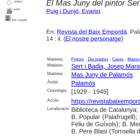
El Mas Juny del pintor Ser
select
print
Puig i Dunjó, Evarist
Text complet
En:
Revista del Baix Empordà
. Pa
14 : il. (
El nostre personatge
)
Matèries:
Pintors
;
Decoradors
;
Cases
;
Masos
Matèries:
Sert i Badia, Josep Mari
Matèries:
Mas Juny de Palamós
Àmbit:
Palamós
Cronologia:
[1929 - 1945]
Accés:
https://revistabaixempo
Localització:
Biblioteca de Catalunya;
B. Popular (Palafrugell);
Feliu de Guíxols); B. Me
B. Pere Blasi (Torroella 