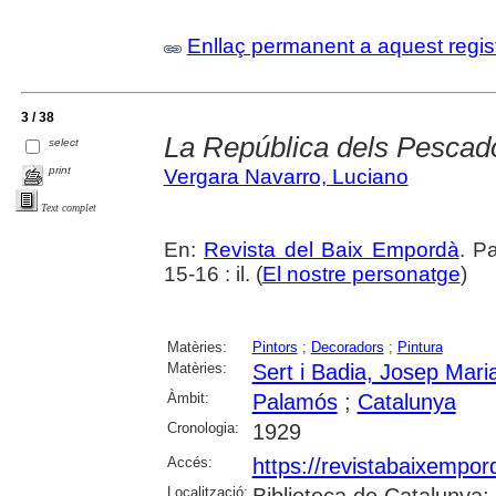
Enllaç permanent a aquest regis
3 / 38
La República dels Pescado
select
print
Vergara Navarro, Luciano
Text complet
En:
Revista del Baix Empordà
. P
15-16 : il. (
El nostre personatge
)
Matèries:
Pintors
;
Decoradors
;
Pintura
Matèries:
Sert i Badia, Josep Mari
Àmbit:
Palamós
;
Catalunya
Cronologia:
1929
Accés:
https://revistabaixempo
Localització: