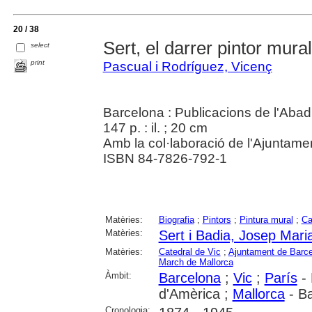
20 / 38
Sert, el darrer pintor mural
select
print
Pascual i Rodríguez, Vicenç
Barcelona : Publicacions de l'Abad
147 p. : il. ; 20 cm
Amb la col·laboració de l'Ajuntamen
ISBN 84-7826-792-1
Matèries:
Biografia
;
Pintors
;
Pintura mural
;
Ca
Matèries:
Sert i Badia, Josep Mari
Matèries:
Catedral de Vic
;
Ajuntament de Barc
March de Mallorca
Àmbit:
Barcelona
;
Vic
;
París
- 
d'Amèrica ;
Mallorca
- Ba
Cronologia: