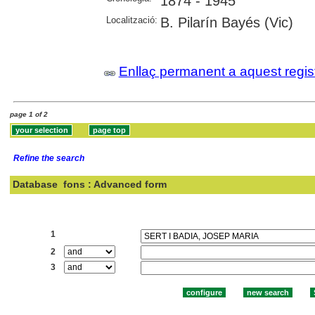
1874 - 1945
Localització:
B. Pilarín Bayés (Vic)
Enllaç permanent a aquest regis
page 1 of 2
Refine the search
Database
fons : Advanced form
Search:
1
2
3