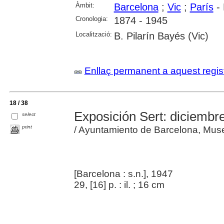
Àmbit:
Barcelona
;
Vic
;
París
- 
Cronologia:
1874 - 1945
Localització:
B. Pilarín Bayés (Vic)
Enllaç permanent a aquest regis
18 / 38
Exposición Sert: diciembr
select
print
/ Ayuntamiento de Barcelona, Mus
[Barcelona : s.n.], 1947
29, [16] p. : il. ; 16 cm