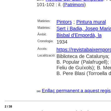
101-102 : il. (
Patrimoni
)
Matèries:
Pintors
;
Pintura mural
Matèries:
Sert i Badia, Josep Mari
Àmbit:
Bisbal d'Empordà, la
Cronologia:
1934
Accés:
https://revistabaixempo
Localització:
Biblioteca de Catalunya;
B. Popular (Palafrugell);
Feliu de Guíxols); B. Me
B. Pere Blasi (Torroella 
Enllaç permanent a aquest regis
2 / 38