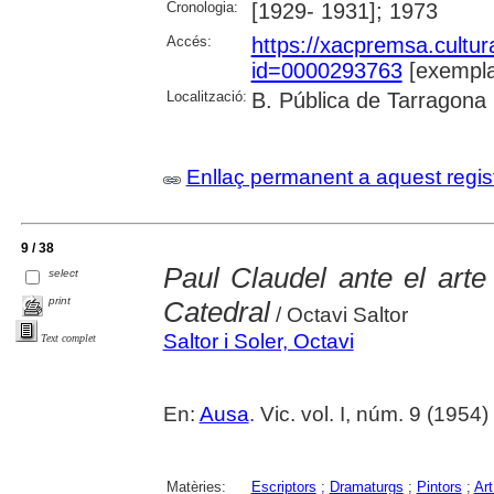
Cronologia:
[1929- 1931]; 1973
Accés:
https://xacpremsa.cultu
id=0000293763
[exempla
Localització:
B. Pública de Tarragona
Enllaç permanent a aquest regis
9 / 38
Paul Claudel ante el art
select
print
Catedral
/ Octavi Saltor
Saltor i Soler, Octavi
Text complet
En:
Ausa
. Vic. vol. I, núm. 9 (1954)
Matèries:
Escriptors
;
Dramaturgs
;
Pintors
;
Art