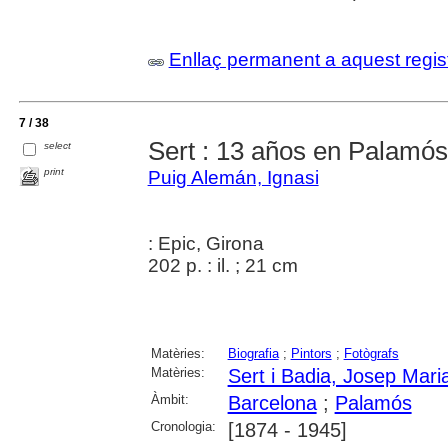
Enllaç permanent a aquest regis
7 / 38
Sert : 13 años en Palamós
select
print
Puig Alemán, Ignasi
: Epic, Girona
202 p. : il. ; 21 cm
Matèries:
Biografia
;
Pintors
;
Fotògrafs
Matèries:
Sert i Badia, Josep Mari
Àmbit:
Barcelona
;
Palamós
Cronologia:
[1874 - 1945]