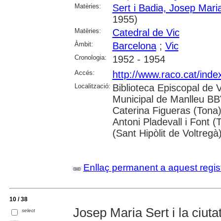
Matèries:
Sert i Badia, Josep Mari
1955)
Matèries:
Catedral de Vic
Àmbit:
Barcelona
;
Vic
Cronologia:
1952 - 1954
Accés:
http://www.raco.cat/inde
Localització:
Biblioteca Episcopal de V
Municipal de Manlleu BBVA
Caterina Figueras (Tona
Antoni Pladevall i Font 
(Sant Hipòlit de Voltregà
Enllaç permanent a aquest regis
10 / 38
Josep Maria Sert i la ciuta
select