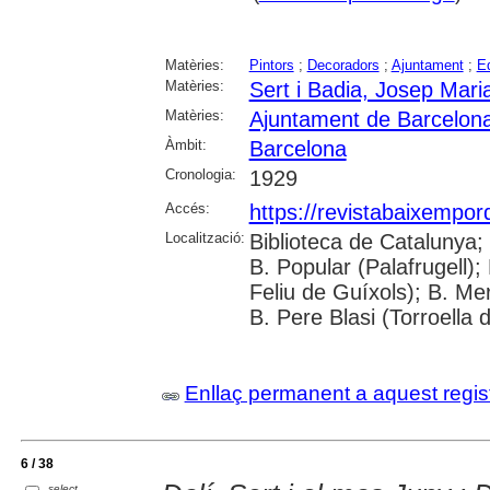
Matèries:
Pintors
;
Decoradors
;
Ajuntament
;
Ed
Matèries:
Sert i Badia, Josep Mari
Matèries:
Ajuntament de Barcelon
Àmbit:
Barcelona
Cronologia:
1929
Accés:
https://revistabaixempo
Localització:
Biblioteca de Catalunya;
B. Popular (Palafrugell);
Feliu de Guíxols); B. Me
B. Pere Blasi (Torroella 
Enllaç permanent a aquest regis
6 / 38
select