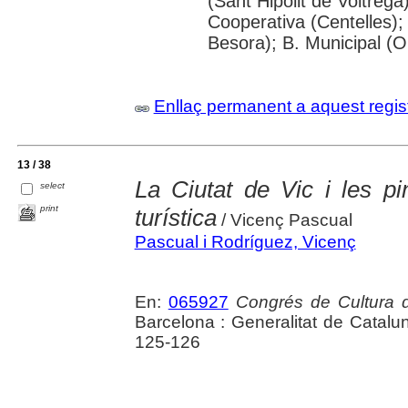
(Sant Hipòlit de Voltregà
Cooperativa (Centelles)
Besora); B. Municipal (O
Enllaç permanent a aquest regis
13 / 38
La Ciutat de Vic i les p
select
print
turística
/ Vicenç Pascual
Pascual i Rodríguez, Vicenç
En:
065927
Congrés de Cultura 
Barcelona : Generalitat de Catalu
125-126