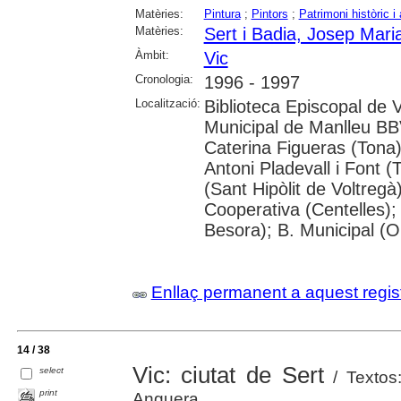
Matèries:
Pintura
;
Pintors
;
Patrimoni històric i 
Matèries:
Sert i Badia, Josep Mari
Àmbit:
Vic
Cronologia:
1996 - 1997
Localització:
Biblioteca Episcopal de V
Municipal de Manlleu BBVA
Caterina Figueras (Tona
Antoni Pladevall i Font 
(Sant Hipòlit de Voltregà
Cooperativa (Centelles)
Besora); B. Municipal (O
Enllaç permanent a aquest regis
14 / 38
Vic: ciutat de Sert
select
/ Textos:
print
Anguera