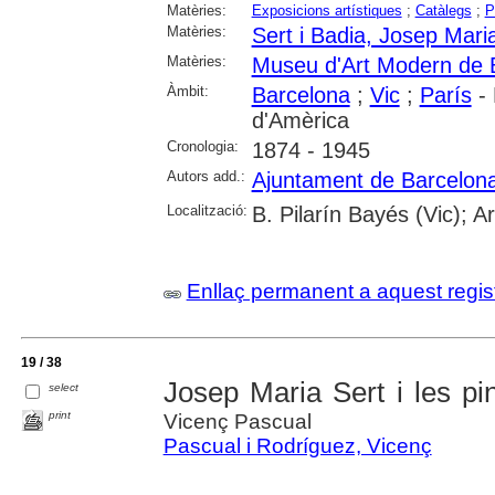
Matèries:
Exposicions artístiques
;
Catàlegs
;
P
Matèries:
Sert i Badia, Josep Mari
Matèries:
Museu d'Art Modern de 
Àmbit:
Barcelona
;
Vic
;
París
- 
d'Amèrica
Cronologia:
1874 - 1945
Autors add.:
Ajuntament de Barcelon
Localització:
B. Pilarín Bayés (Vic); A
Enllaç permanent a aquest regis
19 / 38
Josep Maria Sert i les pi
select
print
Vicenç Pascual
Pascual i Rodríguez, Vicenç