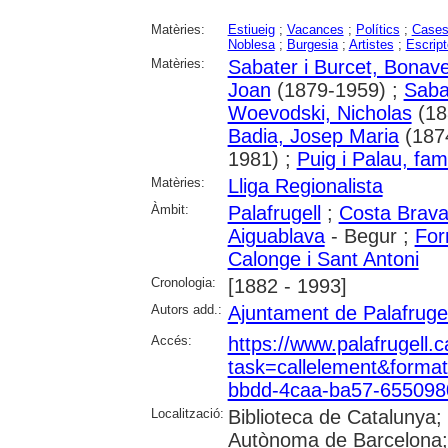
Matèries:
Estiueig
;
Vacances
;
Polítics
;
Case
Noblesa
;
Burgesia
;
Artistes
;
Escript
Matèries:
Sabater i Burcet, Bonav
Joan
(1879-1959) ;
Saba
Woevodski, Nicholas
(18
Badia, Josep Maria
(187
1981) ;
Puig i Palau, famí
Matèries:
Lliga Regionalista
Àmbit:
Palafrugell
;
Costa Brav
Aiguablava
- Begur ;
For
Calonge i Sant Antoni
Cronologia:
[1882 - 1993]
Autors add.:
Ajuntament de Palafrugel
Accés:
https://www.palafrugell.c
task=callelement&form
bbdd-4caa-ba57-65509
Localització:
Biblioteca de Catalunya;
Autònoma de Barcelona; U