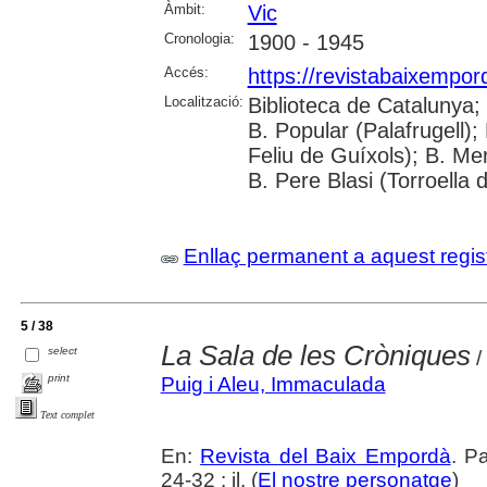
Àmbit:
Vic
Cronologia:
1900 - 1945
Accés:
https://revistabaixempo
Localització:
Biblioteca de Catalunya;
B. Popular (Palafrugell);
Feliu de Guíxols); B. Me
B. Pere Blasi (Torroella 
Enllaç permanent a aquest regis
5 / 38
La Sala de les Cròniques
select
/
print
Puig i Aleu, Immaculada
Text complet
En:
Revista del Baix Empordà
. P
24-32 : il. (
El nostre personatge
)