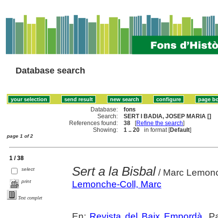
Database search
Database:
fons
Search:
SERT I BADIA, JOSEP MARIA []
References found:
38
[
Refine the search
]
Showing:
1 .. 20
in format [
Default
]
page 1 of 2
1 / 38
Sert a la Bisbal
select
/ Marc Lemonc
print
Lemonche-Coll, Marc
Text complet
En:
Revista del Baix Empordà
. P