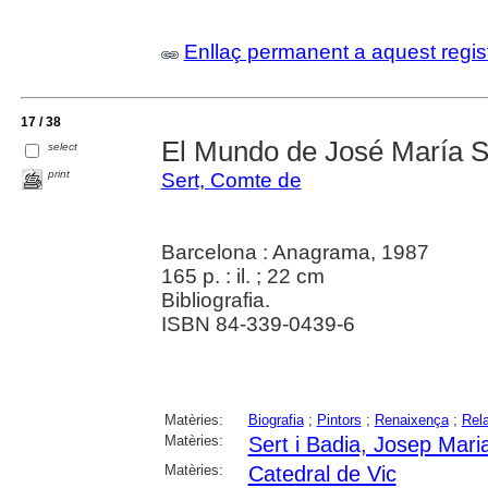
Enllaç permanent a aquest regis
17 / 38
El Mundo de José María S
select
print
Sert, Comte de
Barcelona : Anagrama, 1987
165 p. : il. ; 22 cm
Bibliografia.
ISBN 84-339-0439-6
Matèries:
Biografia
;
Pintors
;
Renaixença
;
Rela
Matèries:
Sert i Badia, Josep Mari
Matèries:
Catedral de Vic