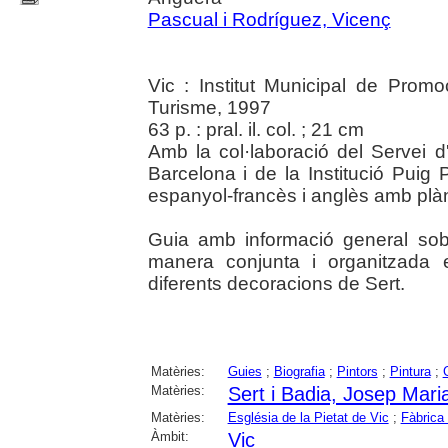
Pascual i Rodríguez, Vicenç
Vic : Institut Municipal de Prom
Turisme, 1997
63 p. : pral. il. col. ; 21 cm
Amb la col·laboració del Servei d
Barcelona i de la Institució Puig P
espanyol-francès i anglès amb plàno
Guia amb informació general sobre
manera conjunta i organitzada 
diferents decoracions de Sert.
Matèries:
Guies
;
Biografia
;
Pintors
;
Pintura
;
Matèries:
Sert i Badia, Josep Mari
Matèries:
Església de la Pietat de Vic
;
Fàbrica
Àmbit:
Vic