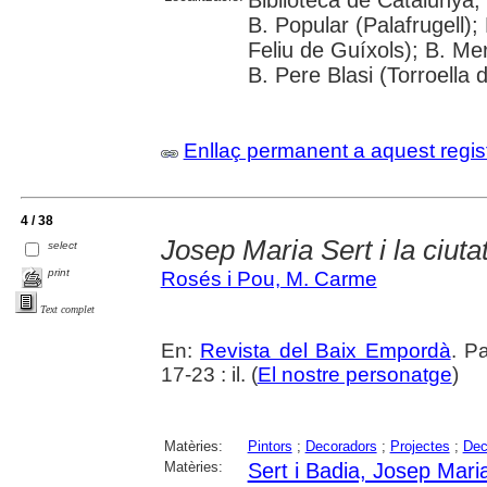
Biblioteca de Catalunya;
B. Popular (Palafrugell);
Feliu de Guíxols); B. Me
B. Pere Blasi (Torroella 
Enllaç permanent a aquest regis
4 / 38
Josep Maria Sert i la ciuta
select
print
Rosés i Pou, M. Carme
Text complet
En:
Revista del Baix Empordà
. P
17-23 : il. (
El nostre personatge
)
Matèries:
Pintors
;
Decoradors
;
Projectes
;
Dec
Matèries:
Sert i Badia, Josep Mari