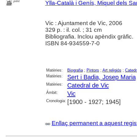
print
Ylla-Català i Genís, Miquel dels Sa
Vic : Ajuntament de Vic, 2006
329 p. : il. col. ; 31 cm
Bibliografia. Inclou apèndix gràfic.
ISBN 84-934559-7-0
Matèries:
Biografia
;
Pintors
;
Art religiós
;
Catedr
Matèries:
Sert i Badia, Josep Maria
Matèries:
Catedral de Vic
Àmbit:
Vic
Cronologia:
[1900 - 1927; 1945]
Enllaç permanent a aquest regis