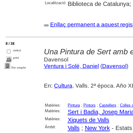
Localització:
Biblioteca de Catalunya;
Enllaç permanent a aquest regis
8 / 38
Una Pintura de Sert amb e
select
print
Davensol
Ventura i Solé, Daniel
(
Davensol
)
Text complet
En:
Cultura
. Valls. 2ª época. Año 
Matèries:
Pintura
;
Pintors
;
Castellers
;
Colles 
Matèries:
Sert i Badia, Josep Mari
Matèries:
Xiquets de Valls
Àmbit:
Valls
;
New York
- Estats