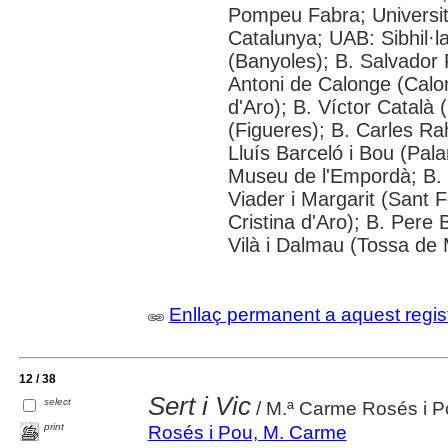
Pompeu Fabra; Universitat
Catalunya; UAB: Sibhil·l
(Banyoles); B. Salvador 
Antoni de Calonge (Calo
d'Aro); B. Víctor Català 
(Figueres); B. Carles Rah
Lluís Barceló i Bou (Pa
Museu de l'Empordà; B. P
Viader i Margarit (Sant F
Cristina d'Aro); B. Pere 
Vilà i Dalmau (Tossa de 
Enllaç permanent a aquest regis
12 / 38
Sert i Vic
select
/ M.ª Carme Rosés i P
print
Rosés i Pou, M. Carme