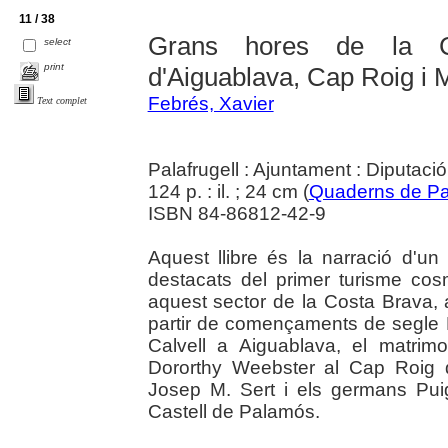
11 / 38
Grans hores de la Co
select
print
d'Aiguablava, Cap Roig i 
Febrés, Xavier
Text complet
Palafrugell : Ajuntament : Diputaci
124 p. : il. ; 24 cm (
Quaderns de Pal
ISBN 84-86812-42-9
Aquest llibre és la narració d'un
destacats del primer turisme cos
aquest sector de la Costa Brava,
partir de començaments de segle 
Calvell a Aiguablava, el matrim
Dororthy Weebster al Cap Roig de
Josep M. Sert i els germans Pui
Castell de Palamós.