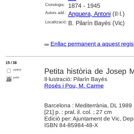
Cronologia:
1874 - 1945
Autors add.:
Anguera, Antoni
(Il·l.)
Localització:
B. Pilarín Bayés (Vic)
Enllaç permanent a aquest regis
15 / 38
Petita història de Josep 
select
print
Il·lustració: Pilarín Bayés
Rosés i Pou, M. Carme
Barcelona : Mediterrània, DL 1989
[21] p. : pral. il. col. ; 27 cm
Edició per: Ajuntament de Vic, Dep
ISBN 84-85984-48-X