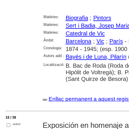
Matèries:
Biografia
;
Pintors
Matèries:
Sert i Badia, Josep Mari
Matèries:
Catedral de Vic
Àmbit:
Barcelona
;
Vic
;
París
- 
Cronologia:
1874 - 1945; (esp. 1900 
Autors add.:
Bayés i de Luna, Pilarín
(
Localització:
B. Bac de Roda (Roda d
Hipòlit de Voltregà); B.
(Sant Quirze de Besora)
Enllaç permanent a aquest regis
16 / 38
Exposición en homenaje a
select