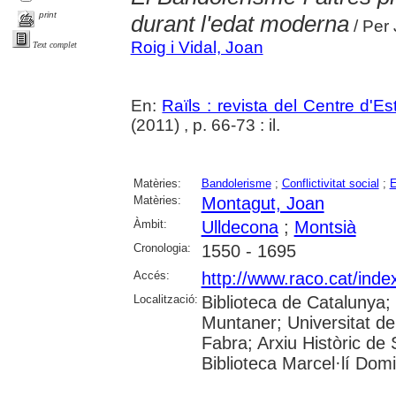
print
durant l'edat moderna
/ Per 
Roig i Vidal, Joan
Text complet
En:
Raïls : revista del Centre d'E
(2011) , p. 66-73 : il.
Matèries:
Bandolerisme
;
Conflictivitat social
;
E
Matèries:
Montagut, Joan
Àmbit:
Ulldecona
;
Montsià
Cronologia:
1550 - 1695
Accés:
http://www.raco.cat/inde
Localització:
Biblioteca de Catalunya; 
Muntaner; Universitat d
Fabra; Arxiu Històric de S
Biblioteca Marcel·lí Dom