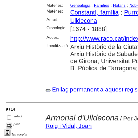
Matèries:
Genealogia
;
Famílies
;
Notaris
;
Nobl
Matèries:
Constantí, família
;
Purro
Àmbit:
Ulldecona
Cronologia:
[1674 - 1888]
Accés:
http://www.raco.cat/inde
Localització:
Arxiu Històric de la Ciut
Arxiu Històric de Sabadel
de Girona; Universitat 
B. Pública de Tarragona;
Enllaç permanent a aquest regis
9 / 14
Armorial d'Ulldecona
select
/ Per J
print
Roig i Vidal, Joan
Text complet