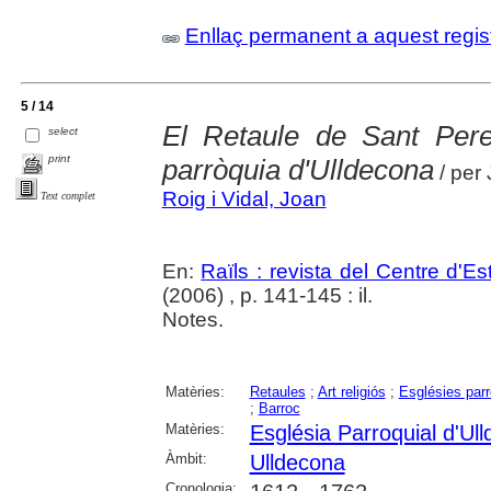
Enllaç permanent a aquest regis
5 / 14
El Retaule de Sant Pere
select
print
parròquia d'Ulldecona
/ per
Roig i Vidal, Joan
Text complet
En:
Raïls : revista del Centre d'E
(2006) , p. 141-145 : il.
Notes.
Matèries:
Retaules
;
Art religiós
;
Esglésies parr
;
Barroc
Matèries:
Església Parroquial d'Ul
Àmbit:
Ulldecona
Cronologia: