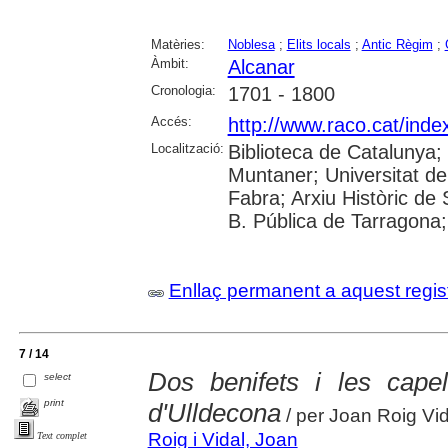
Matèries:
Noblesa
;
Elits locals
;
Antic Règim
;
Àmbit:
Alcanar
Cronologia:
1701 - 1800
Accés:
http://www.raco.cat/inde
Localització:
Biblioteca de Catalunya; 
Muntaner; Universitat d
Fabra; Arxiu Històric de S
B. Pública de Tarragona;
Enllaç permanent a aquest regis
7 / 14
Dos benifets i les capel
select
print
d'Ulldecona
/ per Joan Roig Vid
Roig i Vidal, Joan
Text complet