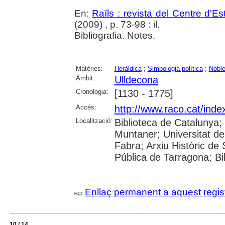
En:
Raïls : revista del Centre d'E
(2009) , p. 73-98 : il.
Bibliografia. Notes.
Matèries:
Heràldica
;
Simbologia política
;
Nobl
Àmbit:
Ulldecona
Cronologia:
[1130 - 1775]
Accés:
http://www.raco.cat/inde
Localització:
Biblioteca de Catalunya; 
Muntaner; Universitat d
Fabra; Arxiu Històric de S
Pública de Tarragona; Bi
Enllaç permanent a aquest regis
10 / 14