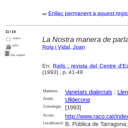
Enllaç permanent a aquest regis
11 / 14
La Nostra manera de parla
select
print
Roig i Vidal, Joan
Text complet
En:
Raïls : revista del Centre d'E
(1993) , p. 41-49
Matèries:
Varietats dialectals
;
Lle
Àmbit:
Ulldecona
Cronologia:
[1993]
Accés:
http://www.raco.cat/inde
Localització:
B. Pública de Tarragona;