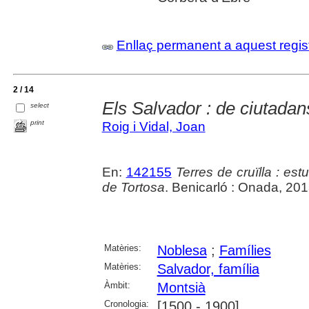
Enllaç permanent a aquest regis
2 / 14
Els Salvador : de ciutada
select
print
Roig i Vidal, Joan
En:
142155
Terres de cruïlla : es
de Tortosa
. Benicarló : Onada, 201
Matèries:
Noblesa
;
Famílies
Matèries:
Salvador, família
Àmbit:
Montsià
Cronologia:
[1500 - 1900]