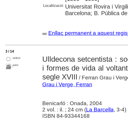
Localització:
Universitat Rovira i Virg
Barcelona; B. Pública d
Enllaç permanent a aquest regis
3 / 14
Ulldecona setcentista : so
select
print
i formes de vida al voltant
segle XVIII
/ Ferran Grau i Verg
Grau i Verge, Ferran
Benicarló : Onada, 2004
2 vol. : il. ; 24 cm (
La Barcella
, 3-4)
ISBN 84-93344168