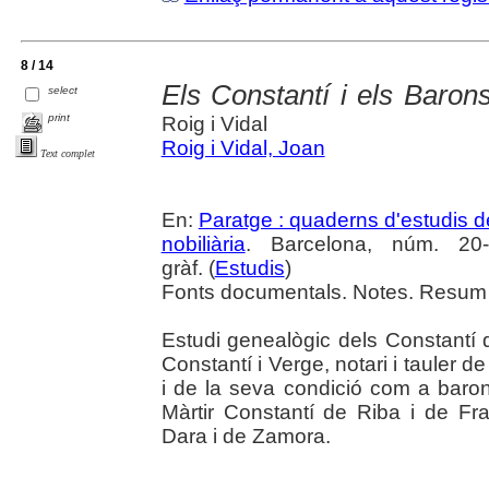
8 / 14
Els Constantí i els Baron
select
print
Roig i Vidal
Roig i Vidal, Joan
Text complet
En:
Paratge : quaderns d'estudis de 
nobiliària
. Barcelona, núm. 20-
gràf. (
Estudis
)
Fonts documentals. Notes. Resum en
Estudi genealògic dels Constantí 
Constantí i Verge, notari i tauler d
i de la seva condició com a baron
Màrtir Constantí de Riba i de Fr
Dara i de Zamora.