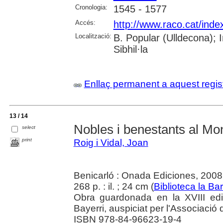
Cronologia:
1545 - 1577
Accés:
http://www.raco.cat/inde
Localització:
B. Popular (Ulldecona);
Sibhil·la
Enllaç permanent a aquest regis
13 / 14
Nobles i benestants al Mo
select
print
Roig i Vidal, Joan
Benicarló : Onada Ediciones, 2008
268 p. : il. ; 24 cm (
Biblioteca la Bar
Obra guardonada en la XVIII edic
Bayerri, auspiciat per l'Associació 
ISBN 978-84-96623-19-4