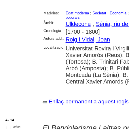
Matèries:
Edat moderna
;
Societat
;
Economia
populars
Àmbit:
Ulldecona
;
Sénia, riu de
Cronologia:
[1700 - 1800]
Autors add.:
Roig i Vidal, Joan
Localització:
Universitat Rovira i Virgi
Xavier Amorós (Reus); B
(Tortosa); B. Trinitari F
Arbó (Amposta); B. Públ
Montcada (La Sènia); B.
Central Xavier Amorós (
Enllaç permanent a aquest regis
4 / 14
El Bandolerisme i altres 
select