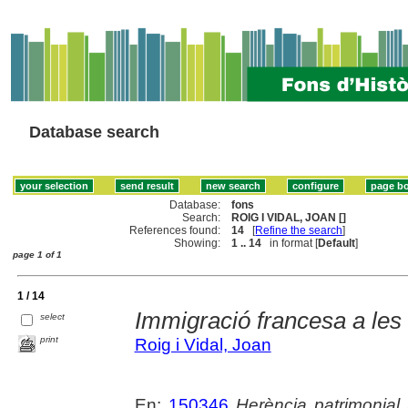
Database search
Database:
fons
Search:
ROIG I VIDAL, JOAN []
References found:
14
[
Refine the search
]
Showing:
1 .. 14
in format [
Default
]
page 1 of 1
1 / 14
Immigració francesa a les 
select
print
Roig i Vidal, Joan
En:
150346
Herència patrimonial