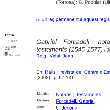
(Tortosa); B. Popular (U
Enllaç permanent a aquest regis
12 / 14
Gabriel Forcadell, not
select
print
testaments (1545-1577)
/ J
Roig i Vidal, Joan
Text complet
En:
Raïls : revista del Centre d'E
(2008) , p. 97-131 : il.
Matèries:
Notaris
;
Testaments
Matèries:
Forcadell, Gabriel
Àmbit:
Ulldecona