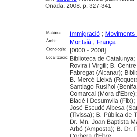
Onada, 2008. p. 327-341
Matèries:
Immigració
;
Moviments 
Àmbit:
Montsià
;
França
Cronologia:
[0000 - 2008]
Localització:
Biblioteca de Catalunya; 
Rovira i Virgili; B. Centr
Fabregat (Alcanar); Bibl
B. Mercè Lleixà (Roquetes
Santiago Rusiñol (Benifal
Comarcal (Mora d'Ebre); 
Bladé i Desumvila (Flix)
José Escudé Albesa (San
(Tivissa); B. Pública de 
Dr. Mn. Joan Baptista M
Arbó (Amposta); B. Dr. Fr
Corbera d'Ebre