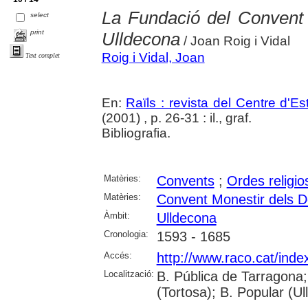
La Fundació del Convent
select
print
Ulldecona
/ Joan Roig i Vidal
Roig i Vidal, Joan
Text complet
En:
Raïls : revista del Centre d'E
(2001) , p. 26-31 : il., graf.
Bibliografia.
Matèries:
Convents
;
Ordes religio
Matèries:
Convent Monestir dels D
Àmbit:
Ulldecona
Cronologia:
1593 - 1685
Accés:
http://www.raco.cat/inde
Localització:
B. Pública de Tarragona;
(Tortosa); B. Popular (U