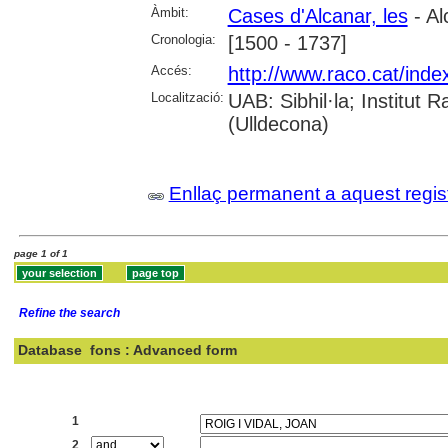
Àmbit:
Cases d'Alcanar, les
- Al
Cronologia:
[1500 - 1737]
Accés:
http://www.raco.cat/inde
Localització:
UAB: Sibhil·la; Institut
(Ulldecona)
Enllaç permanent a aquest regis
page 1 of 1
Refine the search
Database
fons : Advanced form
Search:
1
2