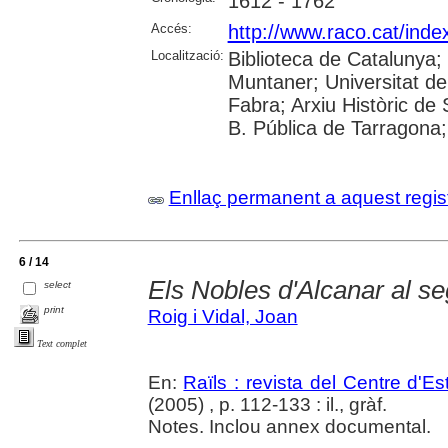
1612 - 1762
Accés:
http://www.raco.cat/inde
Localització:
Biblioteca de Catalunya; 
Muntaner; Universitat d
Fabra; Arxiu Històric de S
B. Pública de Tarragona;
Enllaç permanent a aquest regis
6 / 14
Els Nobles d'Alcanar al se
select
print
Roig i Vidal, Joan
Text complet
En:
Raïls : revista del Centre d'E
(2005) , p. 112-133 : il., gràf.
Notes. Inclou annex documental.