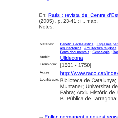
En:
Raïls : revista del Centre d'E
(2005) , p. 23-41 : il., map.
Notes.
Matèries:
Beneficis eclesiàstics
;
Esglésies par
arquitectònics
;
Arquitectura religiosa
Fonts documentals
;
Genealogia
;
Bar
Àmbit:
Ulldecona
Cronologia:
[1501 - 1750]
Accés:
http://www.raco.cat/inde
Localització:
Biblioteca de Catalunya; 
Muntaner; Universitat d
Fabra; Arxiu Històric de S
B. Pública de Tarragona;
Enllaç permanent a aquest regis