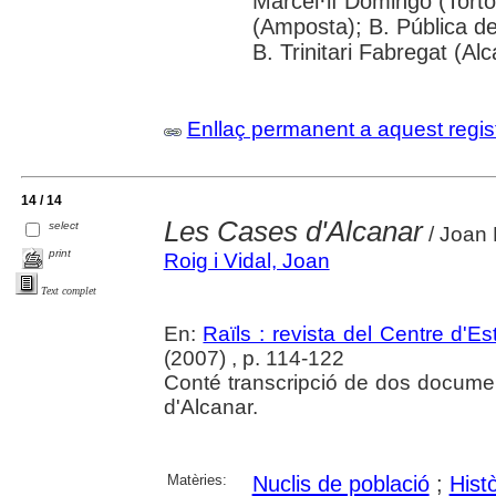
Marcel·lí Domingo (Torto
(Amposta); B. Pública de
B. Trinitari Fabregat (Al
Enllaç permanent a aquest regis
14 / 14
Les Cases d'Alcanar
select
/ Joan 
print
Roig i Vidal, Joan
Text complet
En:
Raïls : revista del Centre d'E
(2007) , p. 114-122
Conté transcripció de dos documen
d'Alcanar.
Matèries:
Nuclis de població
;
Hist