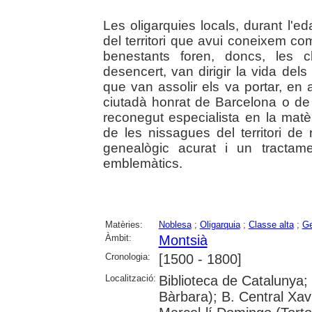
Les oligarquies locals, durant l'e
del territori que avui coneixem co
benestants foren, doncs, les 
desencert, van dirigir la vida dels
que van assolir els va portar, en 
ciutadà honrat de Barcelona o de c
reconegut especialista en la matè
de les nissagues del territori de 
genealògic acurat i un tractam
emblemàtics.
Matèries:
Noblesa
;
Oligarquia
;
Classe alta
;
Ge
Àmbit:
Montsià
Cronologia:
[1500 - 1800]
Localització:
Biblioteca de Catalunya
Bàrbara); B. Central Xav