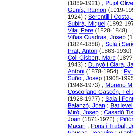
(1889-1921) ;
Pujol Oliv
Genís, Ramon
(1919-19
1924) ;
Serentill i Costa
Subirà, Miquel
(1892-197
Vila, Pere
(1828-1848) ;
Viñas Cuadras, Josep
(1
(1824-1888) ;
Solà i Ser
Prat, Anton
(1863-1930)
Coll Gisbert, Marc
(18??
1943) ;
Dunyó i Clarà, Ja
Antoni
(1878-1954) ;
Py 
Suñol, Josep
(1908-1995
(1946-1973) ;
Moreno Ma
Coscollano Gascón, Felic
(1928-1977) ;
Sala i Fon
Balanzó, Joan
;
Batllevel
Miró, Josep
;
Casadó Tis
Joan
(1871-19??) ;
Piñón
Macari
;
Pons i Trabal, J
Pausas, Joaquim
;
Viapl