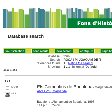
Database search
Database:
fons
Search:
ROCA I PI, JOAQUIM DE []
References found:
1
[
Refine the search
]
Showing:
1 .. 1
in format [
Default
]
page 1 of 1
1 / 1
Els Cementiris de Badalona
select
/ Margarida A
Abras Pou, Margarida
print
Badalona : Ajuntament de Badalona, 1998
141 p. : il. ; 24 cm