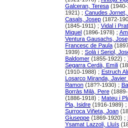
Galceran, Teresa
(1940-
1921) ;
Canudes Jornet,
Casals, Josep
(1872-190
(1845-1911) ;
Vidal i Pra
Miquel
(1896-1978) ;
Am
Ventura Gausachs, Jose
Francesc de Paula
(1897
1939) ;
Solà i Seriol, Jo
Baldomer
(1855-1922) ;
Segarra Cerdà, Emili
(18
(1910-1988) ;
Estruch Al
Losarco Miranda, Javier
Ramon
(18??-1930) ;
Ba
Borràs Milà, Pere
(1889-
(1886-1918) ;
Mateu i Pl
Pla, Isidre
(1916-1989) 
Surroca Viñeta, Joan
(18
Giuseppe
(1869-1920) ;
Ysamat Lazzoli, Lluís
(18