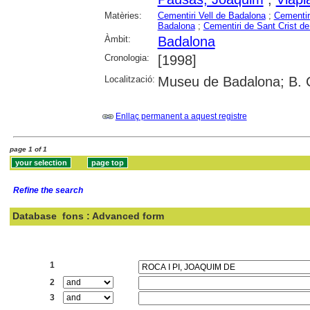
Matèries:
Cementiri Vell de Badalona
;
Cementir
Badalona
;
Cementiri de Sant Crist d
Àmbit:
Badalona
Cronologia:
[1998]
Localització:
Museu de Badalona; B. 
Enllaç permanent a aquest registre
page 1 of 1
Refine the search
Database
fons : Advanced form
Search:
1
2
3