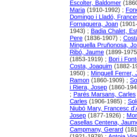
Escolter, Baldomer
(1860
Maria
(1910-1992) ;
Fono
Domingo i Lladó, France
Fornaguera, Joan
(1901-
1943) ;
Badia Chalet, Es
Pere
(1836-1907) ;
Costa
Minguella Pruñonosa, J
Ribó, Jaume
(1899-1975
(1853-1919) ;
Bori i Fon
Costa, Joaquim
(1882-1
1950) ;
Minguell Ferrer, J
Ramon
(1860-1909) ;
So
i Riera, Josep
(1860-194
;
Parés Marsans, Carles
Carles
(1906-1985) ;
Sol
Niubó Mary, Francesc d'
Josep
(1877-1926) ;
Mon
Casellas Centena, Jaum
Campmany, Gerard
(181
(1921-1978) ;
Antoja Vig