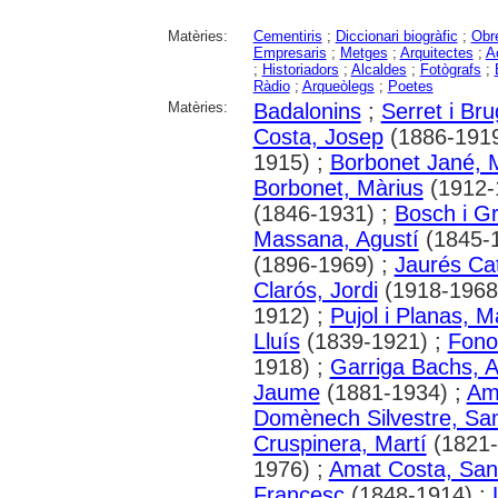
Matèries:
Cementiris
;
Diccionari biogràfic
;
Obr
Empresaris
;
Metges
;
Arquitectes
;
A
;
Historiadors
;
Alcaldes
;
Fotògrafs
;
Ràdio
;
Arqueòlegs
;
Poetes
Matèries:
Badalonins
;
Serret i Br
Costa, Josep
(1886-1919
1915) ;
Borbonet Jané, 
Borbonet, Màrius
(1912-
(1846-1931) ;
Bosch i G
Massana, Agustí
(1845-
(1896-1969) ;
Jaurés Cat
Clarós, Jordi
(1918-1968
1912) ;
Pujol i Planas, M
Lluís
(1839-1921) ;
Fono
1918) ;
Garriga Bachs, 
Jaume
(1881-1934) ;
Ami
Domènech Silvestre, San
Cruspinera, Martí
(1821-
1976) ;
Amat Costa, San
Francesc
(1848-1914) ;