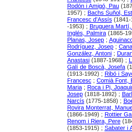
Rodón i Amigó, Pau
(187
1957) ;
Bachs Suñol, Es
Francesc d'Assís
(1841-
-1953) ;
Bruguera Martí
Inglés, Palmira
(1865-19
Planas, Josep
;
Aguinac
Rodríguez, Josep
;
Cana
González, Antoni
;
Duran
Anastasi
(1887-1968) ;
L
Galí de Boscà, Josefa
(1
(1913-1992) ;
Ribó i Say
Francesc
;
Comià Font, 
Maria
;
Roca i Pi, Joaqu
Josep
(1818-1892) ;
Bar
Narcís
(1775-1858) ;
Boe
Rovira Monterrat, Manue
(1866-1949) ;
Rottier G
Renom i Riera, Pere
(18
(1853-1915) ;
Sabater i 