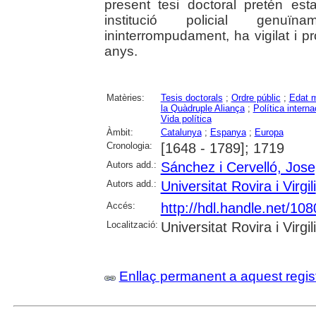
present tesi doctoral pretén esta
institució policial genuï
ininterrompudament, ha vigilat i p
anys.
Matèries:
Tesis doctorals
;
Ordre públic
;
Edat 
la Quàdruple Aliança
;
Política interna
Vida política
Àmbit:
Catalunya
;
Espanya
;
Europa
Cronologia:
[1648 - 1789]; 1719
Autors add.:
Sánchez i Cervelló, Jos
Autors add.:
Universitat Rovira i Virgili
Accés:
http://hdl.handle.net/10
Localització:
Universitat Rovira i Virgili
Enllaç permanent a aquest regis