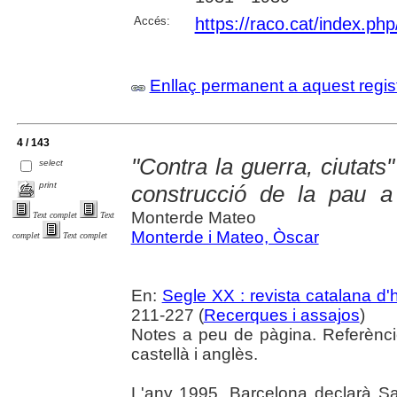
Accés:
https://raco.cat/index.p
Enllaç permanent a aquest regis
4 / 143
"Contra la guerra, ciutats
select
print
construcció de la pau a
Monterde Mateo
Text complet
Text
Monterde i Mateo, Òscar
complet
Text complet
En:
Segle XX : revista catalana d'h
211-227 (
Recerques i assajos
)
Notes a peu de pàgina. Referènci
castellà i anglès.
L'any 1995, Barcelona declarà Sara