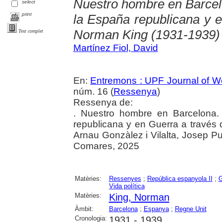
Nuestro hombre en Barcelo
select
print
la España republicana y e
Norman King (1931-1939)
Text complet
Martínez Fiol, David
En:
Entremons : UPF Journal of Wo
núm. 16 (
Ressenya
)
Ressenya de:
. Nuestro hombre en Barcelona.
republicana y en Guerra a través
Arnau Gonzàlez i Vilalta, Josep Pu
Comares, 2025
Matèries:
Ressenyes
;
República espanyola II
;
G
Vida política
Matèries:
King, Norman
Àmbit:
Barcelona
;
Espanya
;
Regne Unit
Cronologia:
1931 - 1939