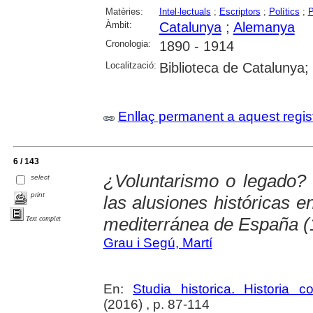
Matèries:
Intel·lectuals
;
Escriptors
;
Polítics
;
P
Àmbit:
Catalunya
;
Alemanya
Cronologia:
1890 - 1914
Localització:
Biblioteca de Catalunya;
Enllaç permanent a aquest regis
6 / 143
¿Voluntarismo o legado? 
select
print
las alusiones históricas en 
mediterránea de España (
Text complet
Grau i Segú, Martí
En:
Studia historica. Historia 
(2016) , p. 87-114