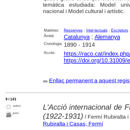
temàtica estudiada: Model unive
nacional i Model cultural i artístic.
Matèries:
Ressenyes
;
Intel·lectuals
;
Escriptors
Àmbit:
Catalunya
;
Alemanya
Cronologia:
1890 - 1914
Accés:
https://raco.cat/index.ph
https://doi.org/10.31009
Enllaç permanent a aquest regis
9 / 143
L'Acció internacional de 
select
print
(1922-1931)
/ Fermí Rubiralta 
Rubiralta i Casas, Fermí