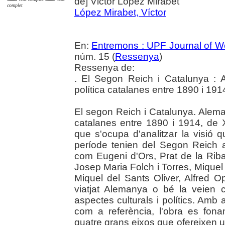
de] Victor López Mirabet
complet
López Mirabet, Víctor
En:
Entremons : UPF Journal of Wo
núm. 15 (
Ressenya
)
Ressenya de:
. El Segon Reich i Catalunya : A
política catalanes entre 1890 i 1914
El segon Reich i Catalunya. Alemany
catalanes entre 1890 i 1914, de 
que s'ocupa d'analitzar la visió q
període tenien del Segon Reich al
com Eugeni d'Ors, Prat de la Rib
Josep Maria Folch i Torres, Mique
Miquel del Sants Oliver, Alfred O
viatjat Alemanya o bé la veien
aspectes culturals i polítics. Amb
com a referència, l'obra es fonam
quatre grans eixos que ofereixen 