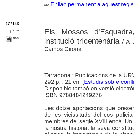
Enllaç permanent a aquest regis
17 / 143
Els Mossos d'Esquadra,
select
print
institució tricentenària
/ A c
Camps Girona
Tarragona : Publicacions de la U
292 p. ; 21 cm (
Estudis sobre confl
Disponible també en versió electrò
ISBN 9788484249276
Les dotze aportacions que presen
de les vicissituds del cos polic
membres del segle XVIII ençà. Un 
la nostra historia: la seva constit