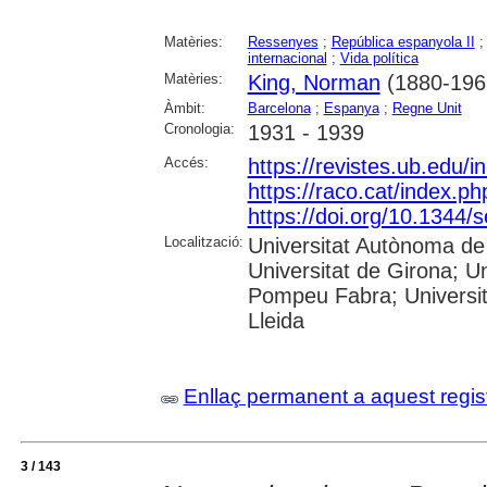
Matèries:
Ressenyes
;
República espanyola II
internacional
;
Vida política
Matèries:
King, Norman
(1880-196
Àmbit:
Barcelona
;
Espanya
;
Regne Unit
Cronologia:
1931 - 1939
Accés:
https://revistes.ub.edu/
https://raco.cat/index.p
https://doi.org/10.1344
Localització:
Universitat Autònoma de 
Universitat de Girona; Un
Pompeu Fabra; Universitat
Lleida
Enllaç permanent a aquest regis
3 / 143