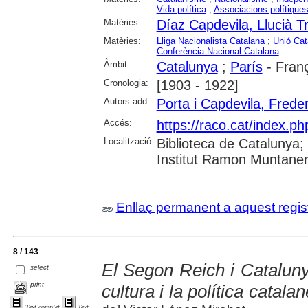
Vida política
;
Associacions polítique
Matèries:
Díaz Capdevila, Llucià Tr
Matèries:
Lliga Nacionalista Catalana
;
Unió Cat
Conferència Nacional Catalana
Àmbit:
Catalunya
;
París
- Fran
Cronologia:
[1903 - 1922]
Autors add.:
Porta i Capdevila, Freder
Accés:
https://raco.cat/index.p
Localització:
Biblioteca de Catalunya
Institut Ramon Muntaner;
Enllaç permanent a aquest regis
8 / 143
El Segon Reich i Cataluny
select
print
cultura i la política catal
Text complet
Text