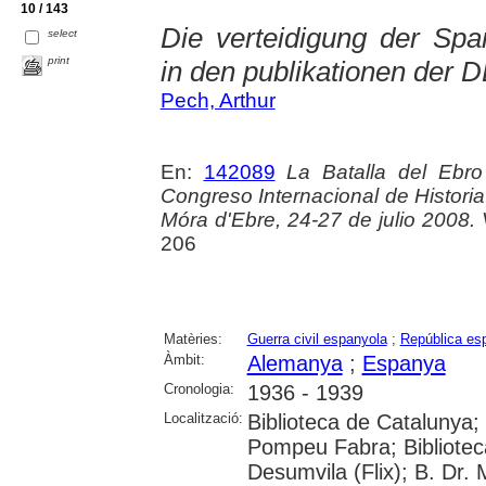
10 / 143
Die verteidigung der Sp
select
print
in den publikationen der 
Pech, Arthur
En:
142089
La Batalla del Ebro
Congreso Internacional de Historia
Móra d'Ebre, 24-27 de julio 2008. V
206
Matèries:
Guerra civil espanyola
;
República esp
Àmbit:
Alemanya
;
Espanya
Cronologia:
1936 - 1939
Localització:
Biblioteca de Catalunya; 
Pompeu Fabra; Biblioteca
Desumvila (Flix); B. Dr