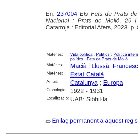
En:
237004
Els Fets de Prats de 
Nacional : Prats de Molló, 29 
Catarroja : Editorial Afers, 2023. p
Matèries:
Vida política
;
Polítics
;
Política inter
polítics
;
Fets de Prats de Molló
Matèries:
Macià i Llussà, Francesc
Matèries:
Estat Català
Àmbit:
Catalunya
;
Europa
Cronologia:
1922 - 1931
Localització:
UAB: Sibhil·la
Enllaç permanent a aquest regis