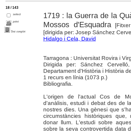
18 / 143
1719 : la Guerra de la Quà
select
print
Mossos d'Esquadra
[Fitxer
[dirigida per: Josep Sánchez Cervel
Text complet
Hidalgo i Cela, David
Tarragona : Universitat Rovira i Virg
Dirigida per: Sánchez Cervelló, 
Departament d'Història i Història de
1 recurs en línia (1073 p.)
Bibliografia.
L'origen de l'actual Cos de M
d'anàlisis, estudi i debat des de 
nostres dies. Una gènesi que s'h
circumstàncies històriques que, 
donar llum. L'estudi sobre aques
sobre la seva controvertida data d