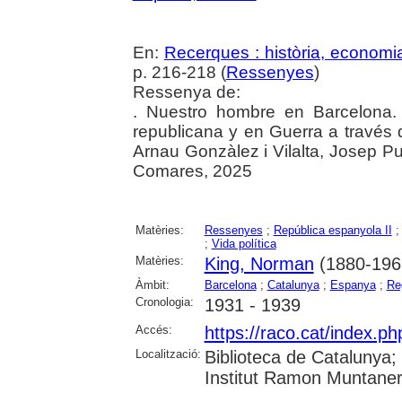
En:
Recerques : història, economia
p. 216-218 (
Ressenyes
)
Ressenya de:
. Nuestro hombre en Barcelona.
republicana y en Guerra a través
Arnau Gonzàlez i Vilalta, Josep Pu
Comares, 2025
Matèries:
Ressenyes
;
República espanyola II
;
Vida política
Matèries:
King, Norman
(1880-196
Àmbit:
Barcelona
;
Catalunya
;
Espanya
;
Re
Cronologia:
1931 - 1939
Accés:
https://raco.cat/index.
Localització:
Biblioteca de Catalunya
Institut Ramon Muntaner;