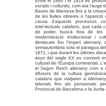
Entre el 1890 i el 1914 es produï
socials i culturals, com ara l'auge
Bases de Manresa fins a la creació
de les lluites obreres o l'aparic
causa d'aquests processos con
intel·lectuals catalans, que cada 
de poder, buscà fora de les 
modernització institucional i c
destacats fou l'Imperi alemany,
semiautoritària sota el paraigua d
1871, i que durant les últimes dèca
anys del segle XX es convertí en l
cultural de l'Europa continental. L'
el Segon Reich alemany com a ref
difusors de la cultura germànic
catalans que viatjaren a Aleman
laborals fins als pensionats pe
Provincial de Barcelona o la Junta 