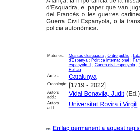
Aliança, la importància de la nis
d'Esquadra, el paper que van juga
del Francès o les guerres carlines
Guerra Civil Espanyola, o la tran
policia autonòmica.
Matèries:
Mossos d'esquadra
;
Ordre públic
;
Eda
d'Espanya
;
Política internacional
;
Fam
espanyola II
;
Guerra civil espanyola
;
Policia
Àmbit:
Catalunya
Cronologia:
[1719 - 2022]
Autors
Vidal Bonavila, Judit
(Ed.)
add.:
Autors
Universitat Rovira i Virgili
add.:
Enllaç permanent a aquest regis