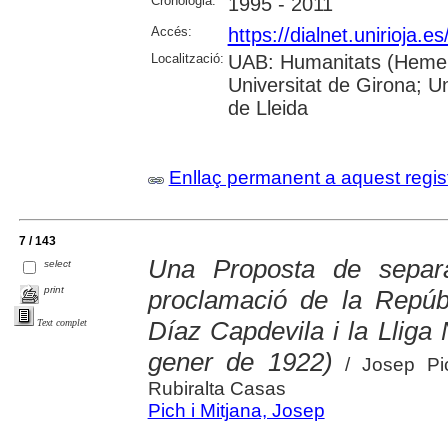
Cronologia:
1995 - 2011
Accés:
https://dialnet.unirioja.
Localització:
UAB: Humanitats (Hemero
Universitat de Girona; U
de Lleida
Enllaç permanent a aquest regis
7 / 143
Una Proposta de separat
select
print
proclamació de la Repúb
Díaz Capdevila i la Lliga 
Text complet
gener de 1922)
/ Josep Pic
Rubiralta Casas
Pich i Mitjana, Josep