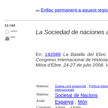
Enllaç permanent a aquest regis
13 / 143
La Sociedad de naciones a
select
print
En:
142089
La Batalla del Ebro 
Congreso Internacional de Historia
Móra d'Ebre, 24-27 de julio 2008. Vo
Matèries:
Guerra civil espanyola
;
Política inter
internacionals
Matèries:
Societat de Nacions
Àmbit:
Espanya
;
Món
Cronologia: