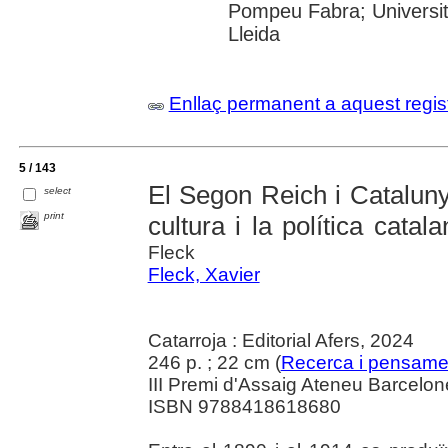
Pompeu Fabra; Universitat
Lleida
Enllaç permanent a aquest regis
5 / 143
El Segon Reich i Cataluny
select
print
cultura i la política cata
Fleck
Fleck, Xavier
Catarroja : Editorial Afers, 2024
246 p. ; 22 cm (
Recerca i pensame
III Premi d'Assaig Ateneu Barcelon
ISBN 9788418618680