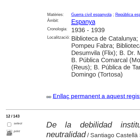
Matèries:
Guerra civil espanyola
;
República esp
Àmbit:
Espanya
Cronologia:
1936 - 1939
Localització:
Biblioteca de Catalunya; 
Pompeu Fabra; Biblioteca
Desumvila (Flix); B. Dr
B. Pública Comarcal (Mo
(Reus); B. Pública de Tar
Domingo (Tortosa)
Enllaç permanent a aquest regis
12 / 143
De la debilidad insti
select
print
neutralidad
/ Santiago Castellà 