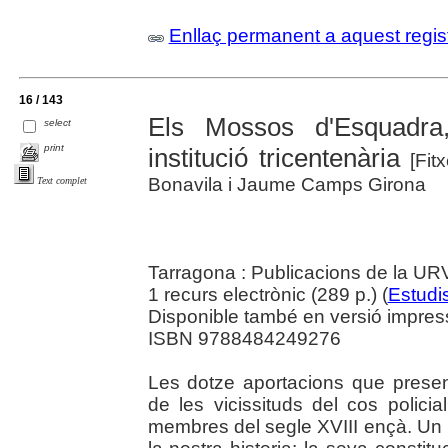
Enllaç permanent a aquest regis
16 / 143
Els Mossos d'Esquadra,
select
print
institució tricentenària
[Fitx
Bonavila i Jaume Camps Girona
Text complet
Tarragona : Publicacions de la U
1 recurs electrònic (289 p.) (
Estudis
Disponible també en versió impres
ISBN 9788484249276
Les dotze aportacions que presen
de les vicissituds del cos polic
membres del segle XVIII ençà. Un 