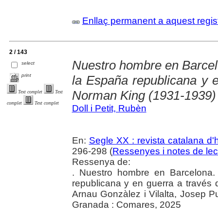
Enllaç permanent a aquest regis
2 / 143
Nuestro hombre en Barcelo
select
print
la España republicana y e
Norman King (1931-1939)
Text complet
Text
complet
Text complet
Doll i Petit, Rubèn
En:
Segle XX : revista catalana d'h
296-298 (
Ressenyes i notes de lec
Ressenya de:
. Nuestro hombre en Barcelona.
republicana y en guerra a través
Arnau Gonzàlez i Vilalta, Josep P
Granada : Comares, 2025