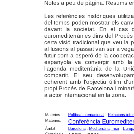
Notes a peu de pàgina. Resums en 
Les referències històriques utilitz
del temps poden mostrar els canvis
davant la societat. En el cas d
euromediterrànies dins del Procés
certa visió tradicional que veu la p
al·lusions al passat van ser a vega
futur com a esperó de la cooperació
espanyola va convergir amb la f
l'agenda mediterrània de la Uni
compartit. El seu desenvolupam
coherent amb l'objectiu últim d'u
propi Procés de Barcelona i minarà
a actor internacional en la zona.
Matèries:
Política internacional
;
Relacions inte
Matèries:
Conferència Euromediter
Àmbit:
Barcelona
;
Mediterrània, mar
;
Europ