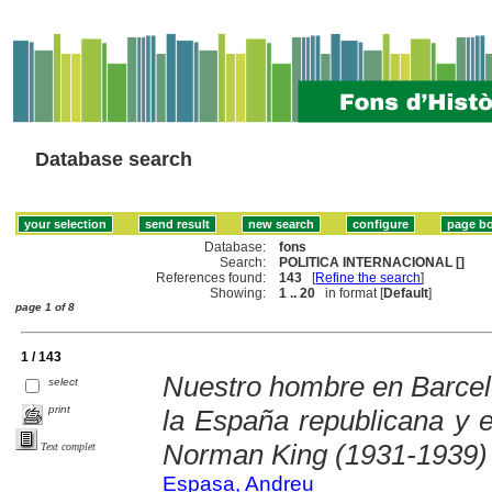
Database search
Database:
fons
Search:
POLITICA INTERNACIONAL []
References found:
143
[
Refine the search
]
Showing:
1 .. 20
in format [
Default
]
page 1 of 8
1 / 143
Nuestro hombre en Barcelo
select
print
la España republicana y e
Norman King (1931-1939)
Text complet
Espasa, Andreu