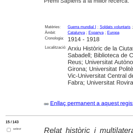
Premi Sàpiens a la millor recerca.
Matèries:
Guerra mundial I
;
Soldats voluntaris
Àmbit:
Catalunya
;
Espanya
;
Europa
Cronologia:
1914 - 1918
Localització:
Arxiu Històric de la Ciut
Sabadell; Biblioteca de 
Reus; Universitat Autòno
Girona; Universitat Polit
Vic-Universitat Central 
Fabra; Universitat Rovira i
Enllaç permanent a aquest regis
15 / 143
Relat històric i multilate
select