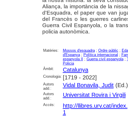
la nostra historia: la seva constit
Aliança, la importància de la nis
d'Esquadra, el paper que van juga
del Francès o les guerres carlines
Guerra Civil Espanyola, o la tran
policia autonòmica.
Matèries:
Mossos d'esquadra
;
Ordre públic
;
Eda
d'Espanya
;
Política internacional
;
Fam
espanyola II
;
Guerra civil espanyola
;
Policia
Àmbit:
Catalunya
Cronologia:
[1719 - 2022]
Autors
Vidal Bonavila, Judit
(Ed.)
add.:
Autors
Universitat Rovira i Virgili
add.:
Accés:
http://llibres.urv.cat/ind
1