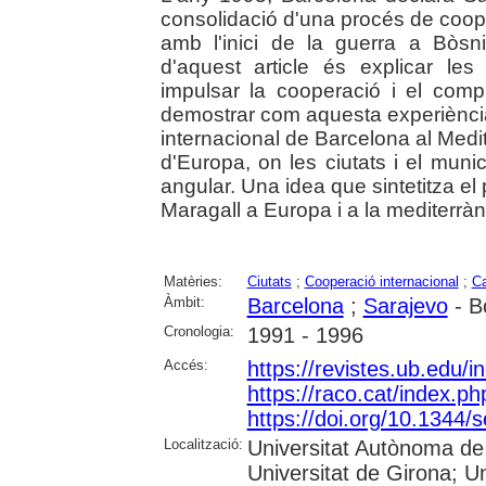
consolidació d'una procés de coope
amb l'inici de la guerra a Bòsni
d'aquest article és explicar les
impulsar la cooperació i el com
demostrar com aquesta experiència,
internacional de Barcelona al Medite
d'Europa, on les ciutats i el mun
angular. Una idea que sintetitza el
Maragall a Europa i a la mediterràn
Matèries:
Ciutats
;
Cooperació internacional
;
C
Àmbit:
Barcelona
;
Sarajevo
- B
Cronologia:
1991 - 1996
Accés:
https://revistes.ub.edu/
https://raco.cat/index.ph
https://doi.org/10.1344
Localització:
Universitat Autònoma de 
Universitat de Girona; Un