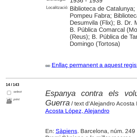
1936 - 1939
Localització:
Biblioteca de Catalunya; 
Pompeu Fabra; Biblioteca
Desumvila (Flix); B. Dr
B. Pública Comarcal (Mo
(Reus); B. Pública de Tar
Domingo (Tortosa)
Enllaç permanent a aquest regis
14 / 143
Espanya contra els vol
select
print
Guerra
/ text d'Alejandro Acosta
Acosta López, Alejandro
En:
Sàpiens
. Barcelona, núm. 249 