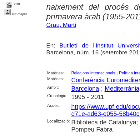
print
naixement del procés de
primavera àrab (1955-201
Text complet
Grau, Martí
En:
Butlletí de l'Institut Unive
Barcelona, núm. 16 (setembre 2016),
Matèries:
Relacions internacionals
;
Política int
Matèries:
Conferència Euromediter
Àmbit:
Barcelona
;
Mediterrània
Cronologia:
1995 - 2011
Accés:
https://www.upf.edu/doc
d71e-ad63-e055-58b40c
Localització:
Biblioteca de Catalunya; 
Pompeu Fabra