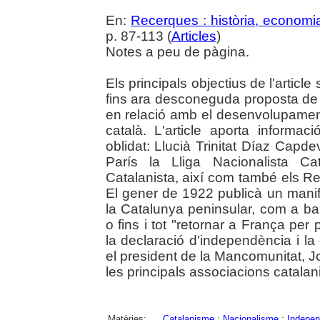
En:
Recerques : història, economia
p. 87-113 (
Articles
)
Notes a peu de pàgina.
Els principals objectius de l'article
fins ara desconeguda proposta de s
en relació amb el desenvolupament
català. L'article aporta informa
oblidat: Llucià Trinitat Díaz Capde
París la Lliga Nacionalista C
Catalanista, així com també els R
El gener de 1922 publicà un mani
la Catalunya peninsular, com a bas
o fins i tot "retornar a França per
la declaració d'independència i la 
el president de la Mancomunitat, J
les principals associacions catalan
Matèries:
Catalanisme
;
Nacionalisme
;
Indepen