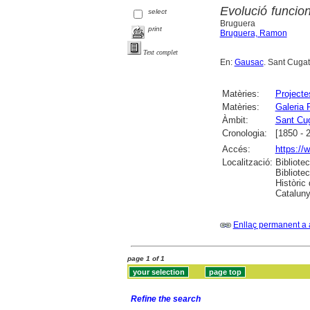
Evolució funcion
select
Bruguera
print
Bruguera, Ramon
Text complet
En:
Gausac
. Sant Cugat
Matèries:
Projecte
Matèries:
Galeria 
Àmbit:
Sant Cug
Cronologia:
[1850 - 
Accés:
https://
Localització:
Bibliote
Bibliote
Històric
Catalunya
Enllaç permanent a 
page 1 of 1
Refine the search