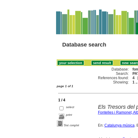
Database search
Database:
fo
Search:
PA
References found:
4
Showing:
1 ..
page 1 of 1
1 / 4
Els Tresors del 
select
Fontelles i Ramonet, Alb
print
En:
Catalunya música
. 
Text complet