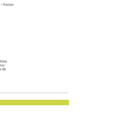
/ Ramon
elona;
xiu
a de