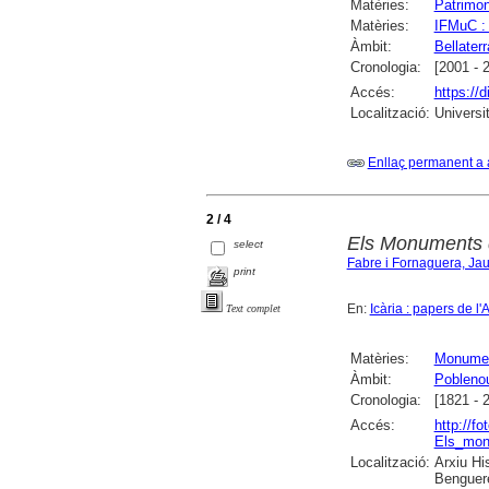
Matèries:
Patrimon
Matèries:
IFMuC : 
Àmbit:
Bellaterr
Cronologia:
[2001 - 
Accés:
https://
Localització:
Universi
Enllaç permanent a 
2 / 4
Els Monuments d
select
Fabre i Fornaguera, Ja
print
En:
Icària : papers de l'
Text complet
Matèries:
Monume
Àmbit:
Pobleno
Cronologia:
[1821 - 
Accés:
http://fo
Els_monu
Localització:
Arxiu Hi
Benguere