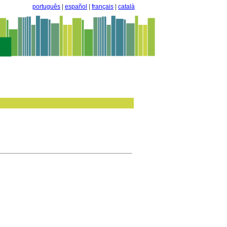
português
|
español
|
français
|
català