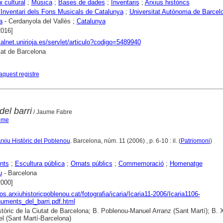
i cultural
;
Música
;
Bases de dades
;
Inventaris
;
Arxius històrics
Inventari dels Fons Musicals de Catalunya
;
Universitat Autònoma de Barcel
a
- Cerdanyola del Vallès ;
Catalunya
2016]
dialnet.unirioja.es/servlet/articulo?codigo=5489940
tat de Barcelona
aquest registre
el barri
/ Jaume Fabre
ume
Arxiu Històric del Poblenou
. Barcelona, núm. 11 (2006) , p. 6-10 : il. (
Patriomoni
)
nts
;
Escultura pública
;
Ornats públics
;
Commemoració
;
Homenatge
u
- Barcelona
2000]
tos.arxiuhistoricpoblenou.cat/fotografia/icaria/Icaria11-2006/Icaria1106-
ments_del_barri.pdf.html
stòric de la Ciutat de Barcelona; B. Poblenou-Manuel Arranz (Sant Martí); B. 
l (Sant Martí-Barcelona)