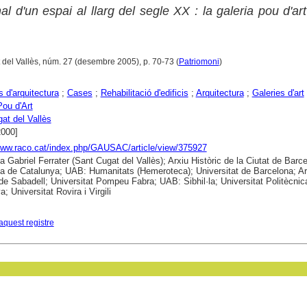
al d'un espai al llarg del segle XX : la galeria pou d'art
 del Vallès, núm. 27 (desembre 2005), p. 70-73 (
Patriomoni
)
s d'arquitectura
;
Cases
;
Rehabilitació d'edificis
;
Arquitectura
;
Galeries d'art
Pou d'Art
at del Vallès
2000]
www.raco.cat/index.php/GAUSAC/article/view/375927
ca Gabriel Ferrater (Sant Cugat del Vallès); Arxiu Històric de la Ciutat de Barc
ca de Catalunya; UAB: Humanitats (Hemeroteca); Universitat de Barcelona; Ar
 de Sabadell; Universitat Pompeu Fabra; UAB: Sibhil·la; Universitat Politècnic
; Universitat Rovira i Virgili
aquest registre