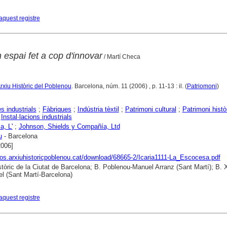
aquest registre
espai fet a cop d'innovar
/ Martí Checa
Arxiu Històric del Poblenou
. Barcelona, núm. 11 (2006) , p. 11-13 : il. (
Patriomoni
)
 industrials
;
Fàbriques
;
Indústria tèxtil
;
Patrimoni cultural
;
Patrimoni històr
;
Instal·lacions industrials
, L'
;
Johnson, Shields y Compañía, Ltd
u
- Barcelona
2006]
otos.arxiuhistoricpoblenou.cat/download/68665-2/Icaria1111-La_Escocesa.pdf
stòric de la Ciutat de Barcelona; B. Poblenou-Manuel Arranz (Sant Martí); B. 
l (Sant Martí-Barcelona)
aquest registre