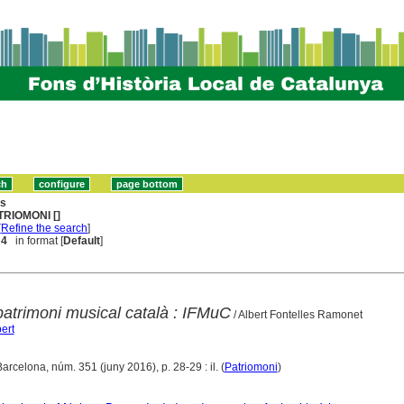
ns
TRIOMONI []
[
Refine the search
]
 4
in format [
Default
]
patrimoni musical català : IFMuC
/ Albert Fontelles Ramonet
ert
Barcelona, núm. 351 (juny 2016), p. 28-29 : il. (
Patriomoni
)