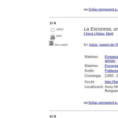
Enllaç permanent a 
3 / 4
La Escocesa, un 
select
Checa i Artasu, Martí
print
En:
Icària : papers de l'
Text complet
Matèries:
Empreses
artístic
Matèries:
Escocesa
Àmbit:
Pobleno
Cronologia:
[1850 - 
Accés:
http://f
Localització:
Arxiu Hi
Benguere
Enllaç permanent a 
4 / 4