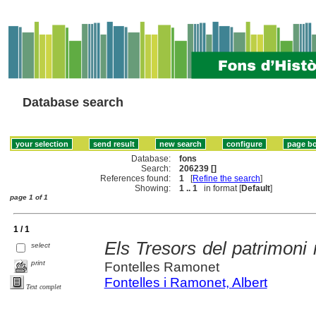
Database search
Database:
fons
Search:
206239 []
References found:
1
[
Refine the search
]
Showing:
1 .. 1
in format [
Default
]
page 1 of 1
1 / 1
Els Tresors del patrimoni
select
print
Fontelles Ramonet
Fontelles i Ramonet, Albert
Text complet