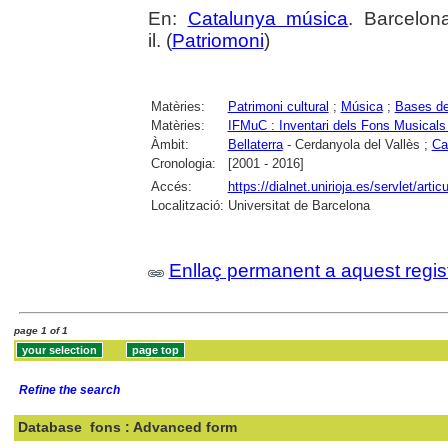
En:
Catalunya música
. Barcelon
il. (
Patriomoni
)
Matèries:
Patrimoni cultural
;
Música
;
Bases d
Matèries:
IFMuC : Inventari dels Fons Musicals
Àmbit:
Bellaterra
- Cerdanyola del Vallès ;
Ca
Cronologia:
[2001 - 2016]
Accés:
https://dialnet.unirioja.es/servlet/art
Localització:
Universitat de Barcelona
Enllaç permanent a aquest regis
page 1 of 1
Refine the search
Database
fons : Advanced form