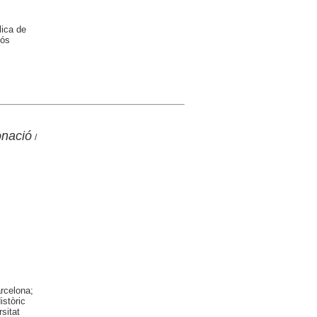
lica de
rós
onació
/
arcelona;
istòric
sitat