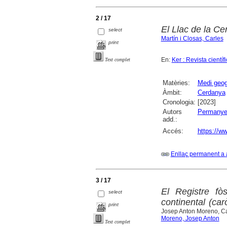
2 / 17
El Llac de la Ce
select
Martín i Closas, Carles
print
En:
Ker : Revista cient
Text complet
Matèries:
Medi geog
Àmbit:
Cerdanya
Cronologia:
[2023]
Autors
Permanyer
add.:
Accés:
https://ww
Enllaç permanent a 
3 / 17
El Registre fòs
select
continental (car
print
Josep Anton Moreno, Ca
Moreno, Josep Anton
Text complet