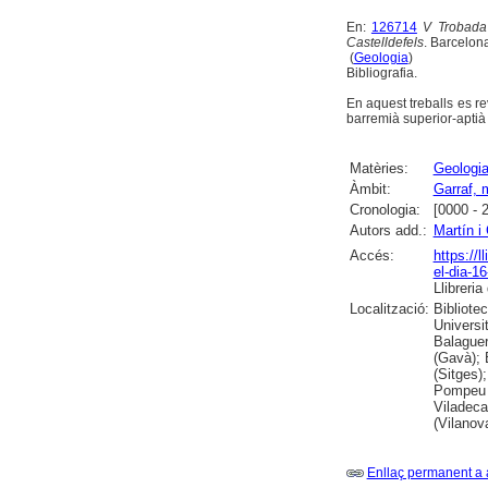
En:
126714
V Trobada
Castelldefels
. Barcelona
(
Geologia
)
Bibliografia.
En aquest treballs es rev
barremià superior-aptià 
Matèries:
Geologi
Àmbit:
Garraf, 
Cronologia:
[0000 - 
Autors add.:
Martín i
Accés:
https://
el-dia-1
Llibreria
Localització:
Bibliote
Universit
Balaguer
(Gavà); 
(Sitges)
Pompeu F
Viladeca
(Vilanova
Enllaç permanent a 