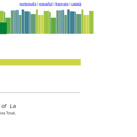
português
|
español
|
français
|
català
 of La
Aixa Tosal,