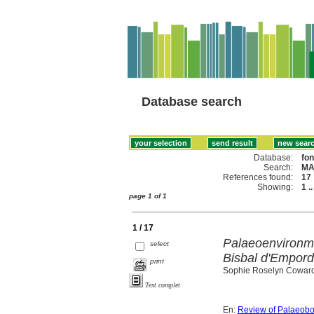
Database search
Database:
fo
Search:
MA
References found:
17
Showing:
1 .
page 1 of 1
1 / 17
Palaeoenvironm
select
Bisbal d'Empord
print
Sophie Roselyn Coward,
Text complet
En:
Review of Palaeobo