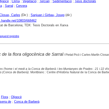
ligocè
;
Clima
;
Vegetació
;
Terciari
;
Sedimentació
;
Tesis doctorals
ya
;
Sarral
;
Cervera
 Closas, Carles
(Dir.) ;
Sanjuan i Girbau, Josep
(dir.)
dl.handle.net/10803/668462
tat de Barcelona; TDX: Tesis Doctorals en Xarxa
aquest registre
 de la flora oligocènica de Sarral
/ Pietat Picó i Carles Martín Closa
s l'home i el medi a la Conca de Barberà i les Muntanyes de Prades : 21 i 22 d'
s (Conca de Barberà)
. Montblanc : Centre d'Història Natural de la Conca de Barb
;
Flora
;
Oligocè
serra de
;
Conca de Barberà