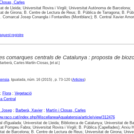
 Closas, Carles
tat de Lleida; Universitat Rovira i Virgili; Universitat Autònoma de Barcelona;
tat de Girona; B. Centre de Lectura de Reus; B. Pública de Tarragona; B. Púb
B. Comarcal Josep Conangla i Fontanilles (Montblanc); B. Central Xavier Amo
aquest registre
 les comarques centrals de Catalunya : proposta de bioz
rberà, Carles Martín-Closas, [et al.]
tensia
. Igualada, núm. 16 (2015) , p. 73-120 (
Articles
)
;
Flora
;
Vegetació
a Central
, Josep
;
Barberà, Xavier
;
Martín i Closas, Carles
ww.raco.cat/index.php/MiscellaneaAqualatensia/article/view/312476
al d'Igualada; Universitat de Lleida; Biblioteca de Catalunya; Universitat de B
tat Pompeu Fabra; Universitat Rovira i Virgili; B. Pública (Capellades); Arxiu H
utat de Barcelona; B. Centre de Lectura de Reus; Universitat de Girona; Univer