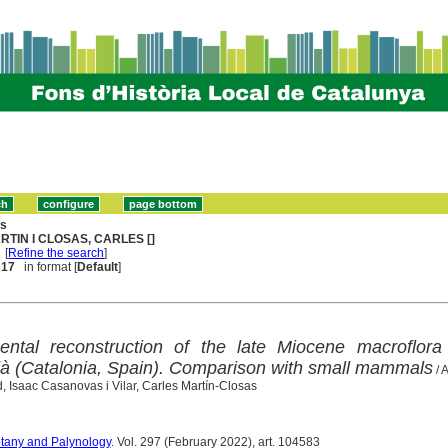
ns
RTIN I CLOSAS, CARLES []
[
Refine the search
]
. 17
in format [
Default
]
ental reconstruction of the late Miocene macroflora
à (Catalonia, Spain). Comparison with small mammals
/ 
 Isaac Casanovas i Vilar, Carles Martín-Closas
tany and Palynology
. Vol. 297 (February 2022), art. 104583