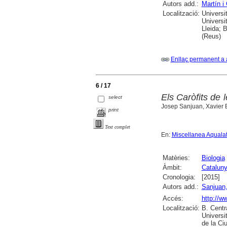
Autors add.:
Martín i
Localització:
Universi
Universi
Lleida; 
(Reus)
Enllaç permanent a 
6 / 17
Els Caròfits de
select
Josep Sanjuan, Xavier Ba
print
Text complet
En:
Miscellanea Aquala
Matèries:
Biologia
Àmbit:
Cataluny
Cronologia:
[2015]
Autors add.:
Sanjuan
Accés:
http://w
Localització:
B. Centr
Universi
de la Ci