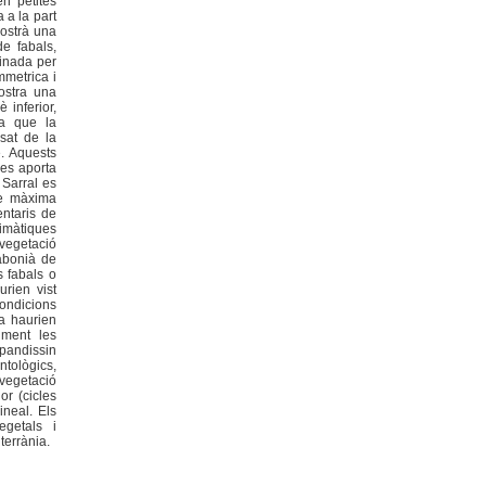
n petites
 a la part
mostrà una
de fabals,
minada per
mmetrica i
ostra una
 inferior,
la que la
sat de la
. Aquests
ies aporta
 Sarral es
de màxima
entaris de
limàtiques
 vegetació
iabonià de
s fabals o
urien vist
condicions
a haurien
lment les
xpandissin
tològics,
 vegetació
or (cicles
ineal. Els
egetals i
terrània.