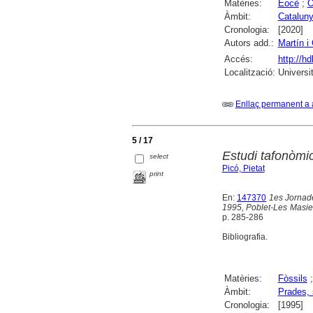
Matèries:
Eocè
;
O
Àmbit:
Catalun
Cronologia:
[2020]
Autors add.:
Martín i
Accés:
http://h
Localització:
Universi
Enllaç permanent a 
5 / 17
Estudi tafonòmic
select
Picó, Pietat
print
En:
147370
1es Jornade
1995, Poblet-Les Masie
p. 285-286
Bibliografia.
Matèries:
Fòssils
Àmbit:
Prades, 
Cronologia:
[1995]