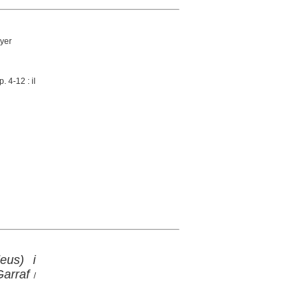
yer
. 4-12 : il
deus) i
Garraf
/