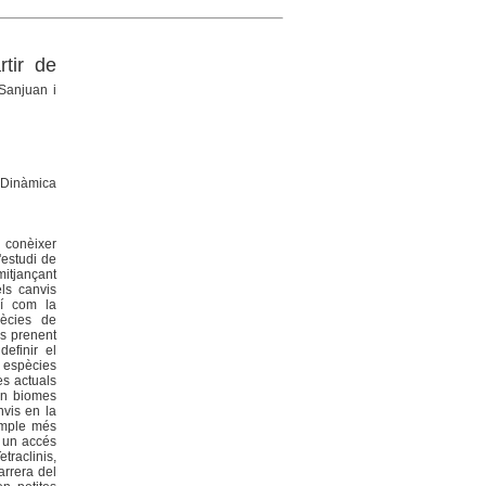
rtir de
 Sanjuan i
e Dinàmica
i conèixer
'estudi de
mitjançant
els canvis
xí com la
pècies de
ns prenent
efinir el
s espècies
es actuals
 en biomes
nvis en la
xemple més
b un accés
traclinis,
arrera del