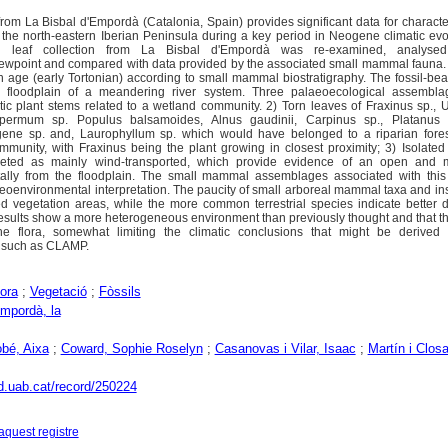
from La Bisbal d'Empordà (Catalonia, Spain) provides significant data for characte
 the north-eastern Iberian Peninsula during a key period in Neogene climatic evo
cal leaf collection from La Bisbal d'Empordà was re-examined, analyse
ewpoint and compared with data provided by the associated small mammal fauna. 
n age (early Tortonian) according to small mammal biostratigraphy. The fossil-be
 floodplain of a meandering river system. Three palaeoecological assembl
ic plant stems related to a wetland community. 2) Torn leaves of Fraxinus sp., 
spermum sp. Populus balsamoides, Alnus gaudinii, Carpinus sp., Platanus 
gene sp. and, Laurophyllum sp. which would have belonged to a riparian fores
munity, with Fraxinus being the plant growing in closest proximity; 3) Isolate
preted as mainly wind-transported, which provide evidence of an open and 
tally from the floodplain. The small mammal assemblages associated with this 
laeoenvironmental interpretation. The paucity of small arboreal mammal taxa and in
ted vegetation areas, while the more common terrestrial species indicate better
sults show a more heterogeneous environment than previously thought and that th
e flora, somewhat limiting the climatic conclusions that might be derived 
 such as CLAMP.
lora
;
Vegetació
;
Fòssils
Empordà, la
obé, Aixa
;
Coward, Sophie Roselyn
;
Casanovas i Vilar, Isaac
;
Martín i Clos
dd.uab.cat/record/250224
aquest registre