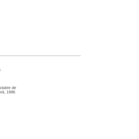
s
octubre de
erà, 1996.