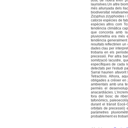
bosc de ribera eren pr
laurisilves.Un altre bio
més allunyada dels lla
biodiversitat relativa
Zizyphus zizyphoides i 
catorze espècies de fa
espècies afins com To
tendència climàtica cap 
que concorda amb la 
pluviometria era més e
tendència generalment 
resultats reflectirien u
dades clau per interpret
trobaria en els perío
precessió. Per altra ban
somització lacustre, qu
específiques de cada l
detectats per l'estudi 
Sarral haurien afavori
Tetraclinis. Alhora, a
obligades a créixer en
ambientals amb una te
permès el desenvolupa
anacardiàcies. L'increme
fora del bosc de riber
tafonòmics, paleoecolò
durant el trànsit Eocè-
orbitals de precessió) e
paràmetres pluviomètr
probablement es trobarie