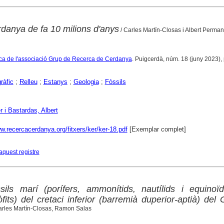
rdanya de fa 10 milions d'anys
/ Carles Martín-Closas i Albert Perman
ífica de l'associació Grup de Recerca de Cerdanya
. Puigcerdà, núm. 18 (juny 2023), p
ràfic
;
Relleu
;
Estanys
;
Geologia
;
Fòssils
 i Bastardas, Albert
w.recercacerdanya.org/fitxers/ker/ker-18.pdf
[Exemplar complet]
aquest registre
sils marí (porífers, ammonítids, nautílids i equinoï
òfits) del cretaci inferior (barremià duperior-aptià) del 
rles Martín-Closas, Ramon Salas