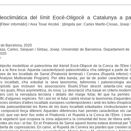
leoclimàtica del límit Eocè-Oligocè a Catalunya a pa
[Fitxer informàtic]
/ Aixa Tosal Alcobé ; [dirigida per: Carles Martín-Closas, Josep
t de Barcelona, 2020
losas, Carles; Sanjuan i Girbau, Josep. Universitat de Barcelona. Departament d
 2020
)
bjectiu modelitzar el paleoclima del trànsit Eocè-Oligocè de la Conca de l'Ebre 
a la flora local. Aquesta caracterització paleoclimàtica s'ha obtingut a partir de l
nies de les localitats de Sarral (Priabonià terminal) i Cervera (Rupelià inferior) 
alysis Multivariate Program). Per altra banda, per tal de poder caracteritzar 
es localitats, s'ha estudiat la seva taxonomia, tafonomia i paleoecologia ai
ipòsits que inclouen les associacions fòssils.S'han descrit setanta-cinc es
es quals, Rhus asymmetrica, és nova. La descripció s'ha basat en criteris moder
ers com la nervadura terciària i detalls del marge foliar, fet que ha permès d
fic d'algunes espècies. Tot i així en el futur caldrà revisar la taxonomia d'aqueste
ies similars d'altres localitats europees contemporànies i amb les fulles d'espèci
ista paleoambiental les flores de les dues localitats estudiades s'estructuraven
composició força diferent. Aquestes diferències han permès caracteritzar els ca
ació, que van tenir lloc entre el Priabonià i el Rupelià a la Conca de l'Ebre. L'e
 la vegetació que ocupava la zona adjacent a la comunitat del bosc de ribera am
estes als rius i al llac. En el Priabonià de Sarral aquest bioma estava dominat per Te
erta de cupressàcies. En canvi, al Rupelià de Cervera les plantes que creixien d