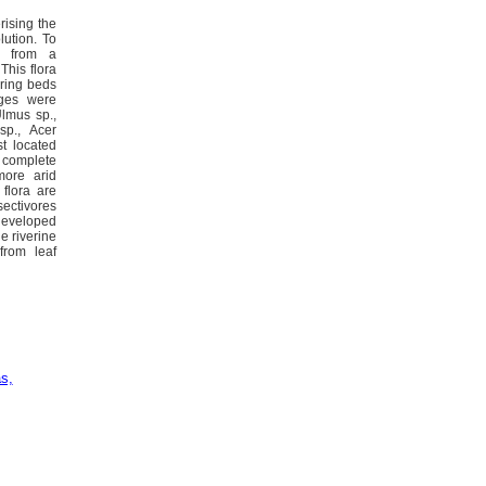
rising the
lution. To
d from a
This flora
aring beds
ages were
Ulmus sp.,
sp., Acer
t located
d complete
more arid
flora are
sectivores
 developed
e riverine
from leaf
as,