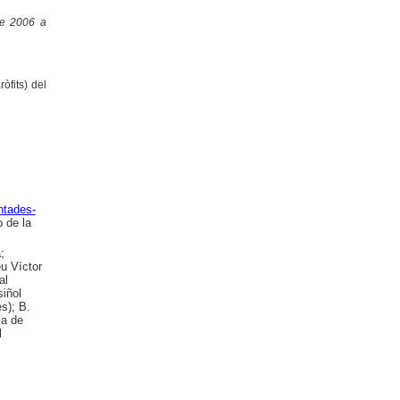
de 2006 a
òfits) del
ntades-
 de la
;
eu Víctor
al
iñol
s); B.
ca de
l