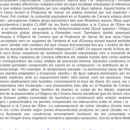
incipalment Daphnogene, Laurophyllum, Myrica faya i M. oligocenica i formave
ma que mostra diferències notables entre les dues localitats estudiades fa referència
cs que estaria caracteritzada per una vegetació de tipus sabana. Aquest bioma 
ment baixa durant el Priabonià de Sarral, on estaria dominat per vuit espècies 
Pinus. Pel contrari, la comunitat equivalent en el Rupelià de Cervera estaria do
bals i set espècies d'altres grups taxonòmics tals com Rhamnus aizoon, Rhus asy
xicodendron.L'anàlisi CLAMP de les flores estudiades a la Conca de l'Ebre m
a un refredament i un augment de l'estacionalitat entre l'Eocè superior i l'Oligocè
tendència global observada a l'hemisferi nord. Tanmateix, també assenya
levada a l'Oligocè de Cervera que al Priabonià de Sarral, fet que seria l'opo
acceptada vers un augment de l'aridesa al sud d'Europa durant aquest període
n canvi climàtic més complex del què s'havia documenatat fins ara. L'anàlisi de fàc
ar els resultats de la modelització mitjançant CLAMP. En aquest sentit, la flora de
des secs d'una seqüència de somització lacustre interpretada com a moments 
da, la flora rupeliana de Cervera reflectiria els estadis humits dels cicles sedim
e correspondrien als cicles orbitals de precessió mínima. Aquestes condicions c
ocalitat permeten comprendre els canvis en la composició i la distribució de la
paleoecològic. Per exemple, la temperatura elevada i la pluviometria baixa del Pr
t les plantes adaptades a bosquines obertes i de tipus sabana dominades per le
quelles espècies amb un requeriment hídric més elevat, com les lauràcies, s'ha
 zones relativament més humides, concretament al bosc de ribera. En canvi, les 
mperatura més moderada i una pluviometria més alta en el Rupelià de Cerver
ment de moltes altres famílies de plantes al costat de les fabals, especia
nt de la pluviometria a l'Oligocè de Cervera hauria beneficiat que els llorers s'e
a formant petites comunitats de laurisilva.La combinació dels estudis sedimen
gics i paleoclimàtics ha permès comprendre les interaccions entre el clima i la
Oligocè a la Conca de l'Ebre. La sobreimposició de cicles climàtics d'ordre men
n els cicles d'ordre major (cicles d'excentricitat) produiria un canvi climàtic no l
ics fluctuants van condicionar enormement l'evolució de les comunitats v
n en l'origen d'una vegetació resistent a aquestes variacions, com és la flora Medi