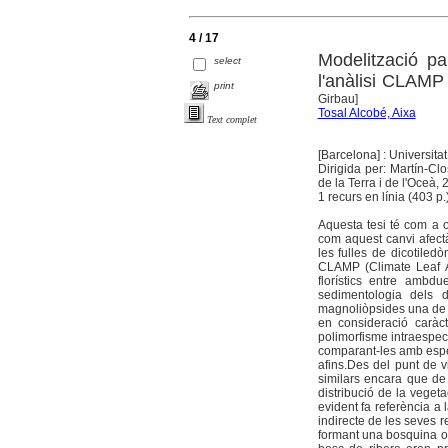
4 / 17
Modelització pa
select
l'anàlisi CLAMP
print
Girbau]
Tosal Alcobé, Aixa
Text complet
[Barcelona] : Universita
Dirigida per: Martín-C
de la Terra i de l'Oceà,
1 recurs en línia (403 p.
Aquesta tesi té com a o
com aquest canvi afectà 
les fulles de dicotiledò
CLAMP (Climate Leaf An
florístics entre ambdu
sedimentologia dels d
magnoliòpsides una de l
en consideració caràct
polimorfisme intraespecí
comparant-les amb espec
afins.Des del punt de v
similars encara que de 
distribució de la veget
evident fa referència a
indirecte de les seves r
formant una bosquina ob