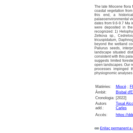
The late Miocene flora 
coastal vegetation from
this end, a histori
palaeoenvironmental vi
dates from 9.6-9.7 Ma i
were deposited in the
recognized: 1) Helophyt
Zelkova sp., Cedrelo
tricuspidatum, Daphno
beyond the wetland com
Paliurus seeds, inter
landscape situated dis
consistent with this pa
suggests limited fores
open landscapes. Our re
processes impinged th
physiognomic analyses
Matèries:
Miocè
;
F
Àmbit:
Bisbal d'
Cronologia:
[2022]
Autors
Tosal Alc
add.:
Carles
Accés:
https://d
Enllaç permanent a 