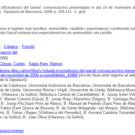
 d'Estudiosos del Garraf: comunicacions presentades el dia 16 de novembre 
 : Diputació de Barcelona, 2008. p. 205-211 : il. ,gràf
isa el registre marí (porífers, ammonítids, nautílids i equinoïdeus) i continental (car
del Garraf centrant-nos especialment en els ammonítids i els caròfits.
a
;
Cretàcic
;
Fòssils
massís del
2006]
 Closas, Carles
;
Salas Roig, Ramon
llibreria.diba.cat/es/libro/v-tobada-d-estudiosos-del-garraf-comunicacions-prese
6-de-novembre-de-2006-a-castelldefels_43460
[Accés lliure amb registre al web
 de la Diputació]
ca de Catalunya; Universitat Autònoma de Barcelona; Universitat de Barcelona
at de Lleida; Universitat Rovira i Virgili; Universitat de Lleida; Biblioteca-Mus
 (Vilanova i la Geltrú); Biblioteca Central de Castelldefels; B. Josep Soler Vid
B. Marian Colomé (Gavà); B. Josep Roig i Raventós (Sitges); B. Santiago Rus
; B. Josep Pla (Sant Pere de Ribes); B. Manuel de Pedrolo (Sant Pere de Ribe
abra (Sant Quirze de Besora); B. de Santa Margarida i els Monjos; Bibliote
ns; B. Torras i Bages (Vilafranca del Penedès); B. Armand Cardona Torrandel
 i la Geltrú); B. Joan Oliva (Vilanova i la Geltrú)
aquest registre