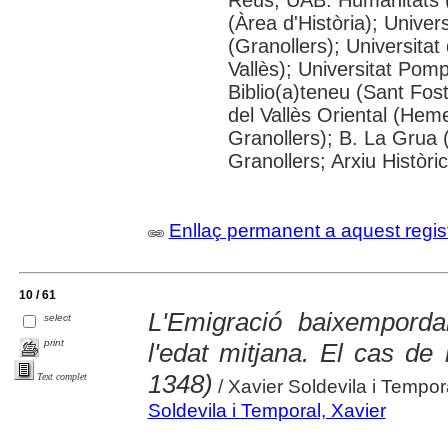
(Àrea d'Història); Univer
(Granollers); Universitat
Vallès); Universitat Pompe
Biblio(a)teneu (Sant Fos
del Vallès Oriental (He
Granollers); B. La Grua 
Granollers; Arxiu Històri
Enllaç permanent a aquest regis
10 / 61
L'Emigració baixemporda
select
print
l'edat mitjana. El cas de
1348)
Text complet
/ Xavier Soldevila i Tempor
Soldevila i Temporal, Xavier