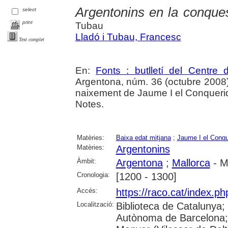
Argentonins en la conque
select
print
Tubau
Lladó i Tubau, Francesc
Text complet
En:
Fonts : butlletí del Centre 
Argentona, núm. 36 (octubre 2008), 
naixement de Jaume I el Conqueri
Notes.
Matèries:
Baixa edat mitjana
;
Jaume I el Conqu
Matèries:
Argentonins
Àmbit:
Argentona
;
Mallorca
- M
Cronologia:
[1200 - 1300]
Accés:
https://raco.cat/index.ph
Localització:
Biblioteca de Catalunya;
Autònoma de Barcelona;