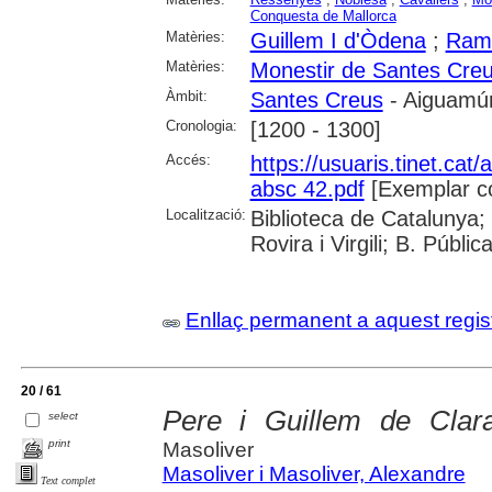
Conquesta de Mallorca
Matèries:
Guillem I d'Òdena
;
Ramo
Matèries:
Monestir de Santes Cre
Àmbit:
Santes Creus
- Aiguamúr
Cronologia:
[1200 - 1300]
Accés:
https://usuaris.tinet.cat/
absc 42.pdf
[Exemplar c
Localització:
Biblioteca de Catalunya; 
Rovira i Virgili; B. Públi
Enllaç permanent a aquest regis
20 / 61
Pere i Guillem de Clar
select
print
Masoliver
Masoliver i Masoliver, Alexandre
Text complet