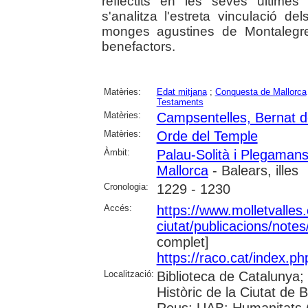
reflectits en les seves últimes
s'analitza l'estreta vinculació 
monges agustines de Montalegre
benefactors.
Matèries:
Edat mitjana
;
Conquesta de Mallorca
Testaments
Matèries:
Campsentelles, Bernat 
Matèries:
Orde del Temple
Àmbit:
Palau-Solità i Plegaman
Mallorca
- Balears, illes
Cronologia:
1229 - 1230
Accés:
https://www.molletvalles.
ciutat/publicacions/note
complet]
https://raco.cat/index.p
Localització:
Biblioteca de Catalunya;
Històric de la Ciutat de
Reus; UAB: Humanitats 