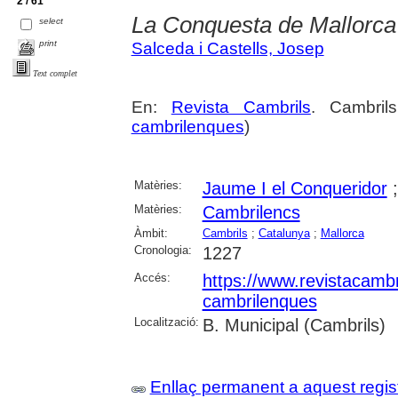
2 / 61
La Conquesta de Mallorca
select
print
Salceda i Castells, Josep
Text complet
En:
Revista Cambrils
. Cambril
cambrilenques
)
Matèries:
Jaume I el Conqueridor
Matèries:
Cambrilencs
Àmbit:
Cambrils
;
Catalunya
;
Mallorca
Cronologia:
1227
Accés:
https://www.revistacambr
cambrilenques
Localització:
B. Municipal (Cambrils)
Enllaç permanent a aquest regis