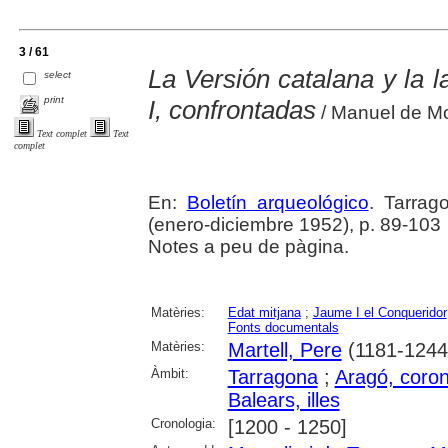
3 / 61
La Versión catalana y la 
select
print
I, confrontadas
/ Manuel de Mo
Text complet
Text
complet
En:
Boletín arqueológico
. Tarrag
(enero-diciembre 1952), p. 89-103
Notes a peu de pàgina.
Matèries:
Edat mitjana
;
Jaume I el Conqueridor
Fonts documentals
Matèries:
Martell, Pere
(1181-1244
Àmbit:
Tarragona
;
Aragó, coron
Balears, illes
Cronologia:
[1200 - 1250]