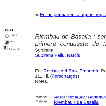
Enllaç permanent a aquest regis
14 / 61
Riembau de Basella : seny
select
print
primera conquesta de M
Subirana
Text complet
Subirana Feliu, Narcís
En:
Revista del Baix Empordà
. P
111 : il. (
Personatges
)
Notes.
Matèries:
Noblesa
;
Edat mitjana
;
Conquesta de
Matèries:
Riembau I de Basella