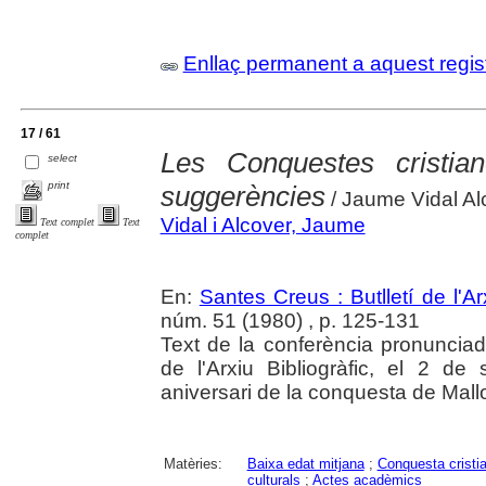
Enllaç permanent a aquest regis
17 / 61
Les Conquestes cristia
select
print
suggerències
/ Jaume Vidal Al
Vidal i Alcover, Jaume
Text complet
Text
complet
En:
Santes Creus : Butlletí de l'Arx
núm. 51 (1980) , p. 125-131
Text de la conferència pronunciad
de l'Arxiu Bibliogràfic, el 2 d
aniversari de la conquesta de Mall
Matèries:
Baixa edat mitjana
;
Conquesta cristi
culturals
;
Actes acadèmics