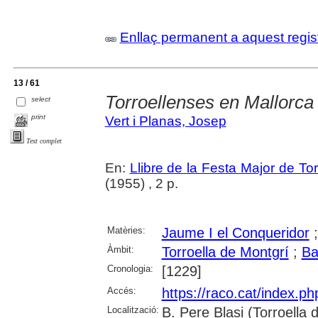
Enllaç permanent a aquest regis
13 / 61
Torroellenses en Mallorca 
select
print
Vert i Planas, Josep
Text complet
En:
Llibre de la Festa Major de To
(1955) , 2 p.
Matèries:
Jaume I el Conqueridor
Àmbit:
Torroella de Montgrí
;
Ba
Cronologia:
[1229]
Accés:
https://raco.cat/index.p
Localització:
B. Pere Blasi (Torroella