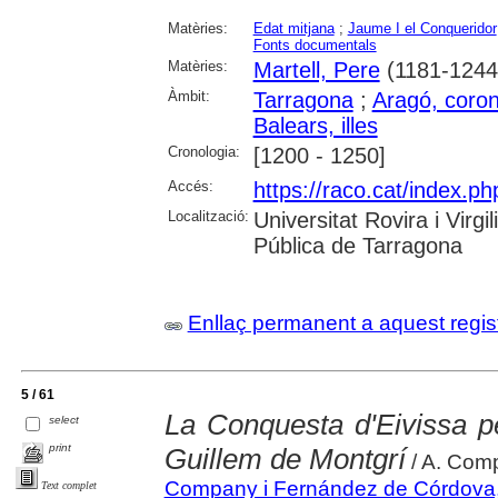
Matèries:
Edat mitjana
;
Jaume I el Conqueridor
Fonts documentals
Matèries:
Martell, Pere
(1181-1244
Àmbit:
Tarragona
;
Aragó, coron
Balears, illes
Cronologia:
[1200 - 1250]
Accés:
https://raco.cat/index.ph
Localització:
Universitat Rovira i Virg
Pública de Tarragona
Enllaç permanent a aquest regis
5 / 61
La Conquesta d'Eivissa p
select
print
Guillem de Montgrí
/ A. Com
Company i Fernández de Córdova,
Text complet