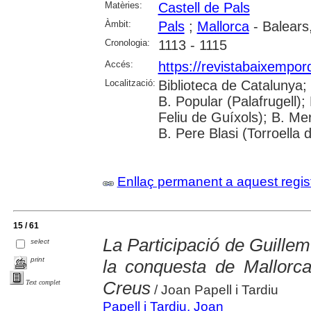
Matèries:
Castell de Pals
Àmbit:
Pals
;
Mallorca
- Balears,
Cronologia:
1113 - 1115
Accés:
https://revistabaixempo
Localització:
Biblioteca de Catalunya;
B. Popular (Palafrugell);
Feliu de Guíxols); B. Me
B. Pere Blasi (Torroella 
Enllaç permanent a aquest regis
15 / 61
La Participació de Guill
select
print
la conquesta de Mallorca
Creus
Text complet
/ Joan Papell i Tardiu
Papell i Tardiu, Joan