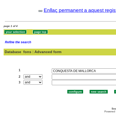
Enllaç permanent a aquest regis
page 1 of 4
Refine the search
Database
fons : Advanced form
Search:
1
2
3
Sea
Powered