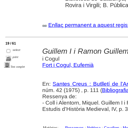
Rovira i Virgili; B. Públi
Enllaç permanent a aquest regis
19 / 61
Guillem I i Ramon Guillem
select
print
i Cogul
Fort i Cogul, Eufemià
Text complet
En:
Santes Creus : Butlletí de l'Ar
núm. 42 (1975) , p. 111 (
Bibliograf
Ressenya de:
- Coll i Alentorn, Miquel. Guillem I
Estudis d'Història Medieval, IV, p. 
Matèries:
Ressenyes
;
Noblesa
;
Cavallers
;
Mo