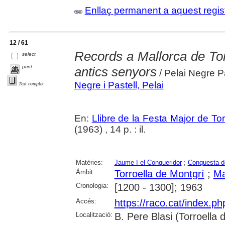
Enllaç permanent a aquest regis
12 / 61
Records a Mallorca de Tor
select
print
antics senyors
/ Pelai Negre Pa
Negre i Pastell, Pelai
Text complet
En:
Llibre de la Festa Major de To
(1963) , 14 p. : il.
Matèries:
Jaume I el Conqueridor
;
Conquesta d
Àmbit:
Torroella de Montgrí
;
Ma
Cronologia:
[1200 - 1300]; 1963
Accés:
https://raco.cat/index.p
Localització:
B. Pere Blasi (Torroella