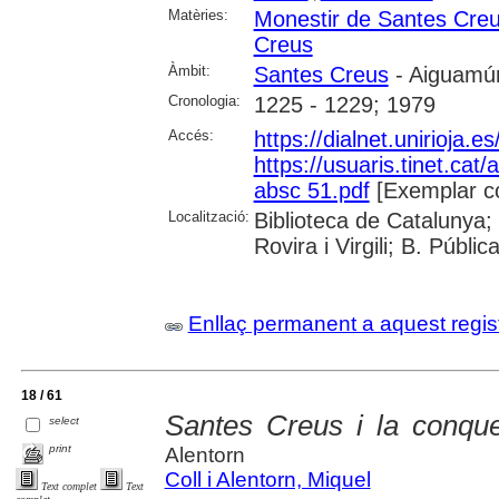
Matèries:
Monestir de Santes Cre
Creus
Àmbit:
Santes Creus
- Aiguamúr
Cronologia:
1225 - 1229; 1979
Accés:
https://dialnet.unirioja.
https://usuaris.tinet.cat/
absc 51.pdf
[Exemplar c
Localització:
Biblioteca de Catalunya; 
Rovira i Virgili; B. Públi
Enllaç permanent a aquest regis
18 / 61
Santes Creus i la conqu
select
print
Alentorn
Coll i Alentorn, Miquel
Text complet
Text