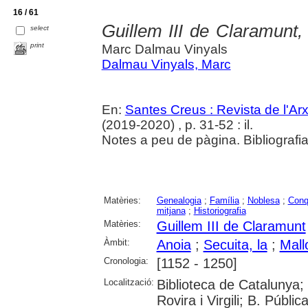
16 / 61
Guillem III de Claramunt,
select
print
Marc Dalmau Vinyals
Dalmau Vinyals, Marc
En:
Santes Creus : Revista de l'Arxi
(2019-2020) , p. 31-52 : il.
Notes a peu de pàgina. Bibliografia
Matèries:
Genealogia
;
Família
;
Noblesa
;
Conq
mitjana
;
Historiografia
Matèries:
Guillem III de Claramunt
Àmbit:
Anoia
;
Secuita, la
;
Mall
Cronologia:
[1152 - 1250]
Localització:
Biblioteca de Catalunya; 
Rovira i Virgili; B. Públi