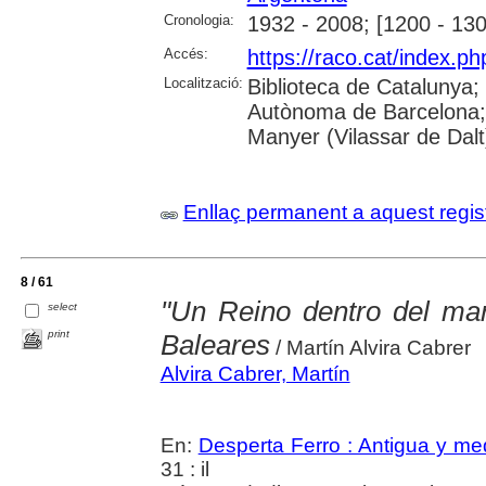
Cronologia:
1932 - 2008; [1200 - 130
Accés:
https://raco.cat/index.ph
Localització:
Biblioteca de Catalunya;
Autònoma de Barcelona;
Manyer (Vilassar de Dalt
Enllaç permanent a aquest regis
8 / 61
"Un Reino dentro del mar"
select
print
Baleares
/ Martín Alvira Cabrer
Alvira Cabrer, Martín
En:
Desperta Ferro : Antigua y me
31 : il