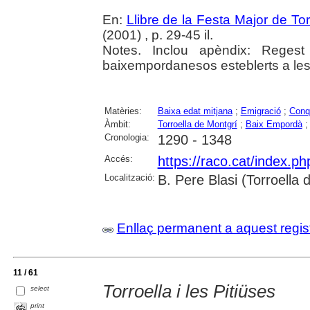
En:
Llibre de la Festa Major de To
(2001) , p. 29-45 il.
Notes. Inclou apèndix: Regest
baixempordanesos esteblerts a les 
Matèries:
Baixa edat mitjana
;
Emigració
;
Conq
Àmbit:
Torroella de Montgrí
;
Baix Empordà
Cronologia:
1290 - 1348
Accés:
https://raco.cat/index.p
Localització:
B. Pere Blasi (Torroella
Enllaç permanent a aquest regis
11 / 61
Torroella i les Pitiüses
select
print