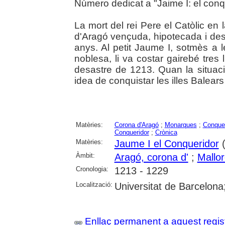
Número dedicat a "Jaime I: el conq
La mort del rei Pere el Catòlic en 
d'Aragó vençuda, hipotecada i de
anys. Al petit Jaume I, sotmès a l
noblesa, li va costar gairebé tres
desastre de 1213. Quan la situaci
idea de conquistar les illes Balears
Matèries:
Corona d'Aragó
;
Monarques
;
Conques
Conqueridor
;
Crònica
Matèries:
Jaume I el Conqueridor
(
Àmbit:
Aragó, corona d'
;
Mallo
Cronologia:
1213 - 1229
Localització:
Universitat de Barcelona
Enllaç permanent a aquest regis