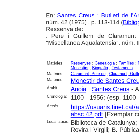
En:
Santes Creus : Butlletí de l'Ar
núm. 42 (1975) , p. 113-114 (
Bibli
Ressenya de:
. Pere i Guillem de Claramunt 
"Miscellanea Aqualatensia", núm. I
Matèries:
Ressenyes
;
Genealogia
;
Famílies
;
Monestirs
;
Biografia
;
Testaments
Matèries:
Claramunt, Pere de
;
Claramunt, Guil
Matèries:
Monestir de Santes Cre
Àmbit:
Anoia
;
Santes Creus
- A
Cronologia:
1100 - 1956; (esp. 1100 
Accés:
https://usuaris.tinet.cat/
absc 42.pdf
[Exemplar c
Localització:
Biblioteca de Catalunya; 
Rovira i Virgili; B. Públi