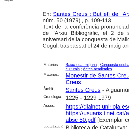
complet
En:
Santes Creus : Butlletí de l'Arx
núm. 50 (1979) , p. 109-113
Text de la conferència pronunciad
de l'Arxiu Bibliogràfic, el 2 d
aniversari de la conquesta de Mallo
Cogul, traspassat el 24 de maig ant
Matèries:
Baixa edat mitjana
;
Conquesta cristi
culturals
;
Actes acadèmics
Matèries:
Monestir de Santes Cre
Creus
Àmbit:
Santes Creus
- Aiguamúr
Cronologia:
1225 - 1229 1979
Accés:
https://dialnet.unirioja.
https://usuaris.tinet.cat/
absc 50.pdf
[Exemplar c
Localització:
Biblioteca de Catalunya; 