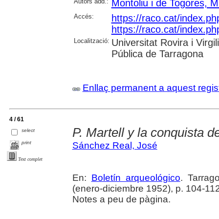
Autors add.:
Montoliu i de Togores, 
Accés:
https://raco.cat/index.ph
https://raco.cat/index.ph
Localització:
Universitat Rovira i Virg
Pública de Tarragona
Enllaç permanent a aquest regis
4 / 61
P. Martell y la conquista d
select
print
Sánchez Real, José
Text complet
En:
Boletín arqueológico
. Tarrag
(enero-diciembre 1952), p. 104-11
Notes a peu de pàgina.