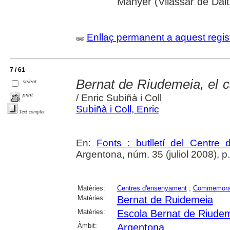
Manyer (Vilassar de Dalt
Enllaç permanent a aquest regis
7 / 61
Bernat de Riudemeia, el ca
select
print
/ Enric Subiñà i Coll
Subiñà i Coll, Enric
Text complet
En:
Fonts : butlletí del Centre 
Argentona, núm. 35 (juliol 2008), p. 7
Matèries:
Centres d'ensenyament
;
Commemora
Matèries:
Bernat de Ruidemeia
Matèries:
Escola Bernat de Riude
Àmbit:
Argentona