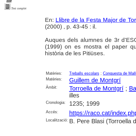
Text complet
En:
Llibre de la Festa Major de To
(2000) , p. 43-45 : il.
Auques dels alumnes de 3r d'ESO
(1999) on es mostra el paper qu
història de les Pitiüses.
Matèries:
Treballs escolars
;
Conquesta de Mall
Matèries:
Guillem de Montgrí
Àmbit:
Torroella de Montgrí
;
Ba
illes
Cronologia:
1235; 1999
Accés:
https://raco.cat/index.p
Localització:
B. Pere Blasi (Torroella