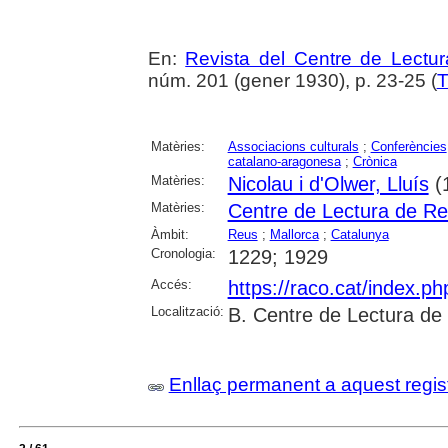
En:
Revista del Centre de Lectu
núm. 201 (gener 1930), p. 23-25 (
T
Matèries:
Associacions culturals
;
Conferències
catalano-aragonesa
;
Crònica
Matèries:
Nicolau i d'Olwer, Lluís
(
Matèries:
Centre de Lectura de R
Àmbit:
Reus
;
Mallorca
;
Catalunya
Cronologia:
1229; 1929
Accés:
https://raco.cat/index.p
Localització:
B. Centre de Lectura de
Enllaç permanent a aquest regis