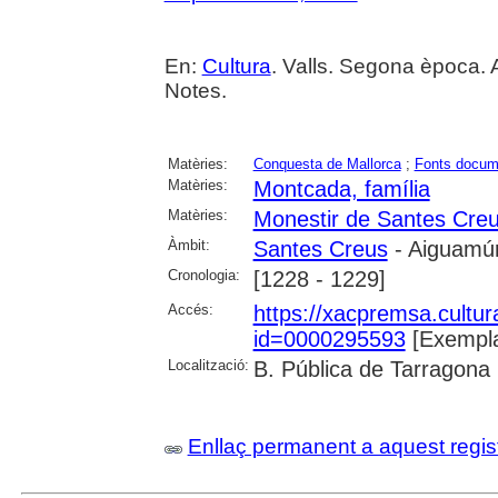
En:
Cultura
. Valls. Segona època. 
Notes.
Matèries:
Conquesta de Mallorca
;
Fonts docum
Matèries:
Montcada, família
Matèries:
Monestir de Santes Cre
Àmbit:
Santes Creus
- Aiguamúr
Cronologia:
[1228 - 1229]
Accés:
https://xacpremsa.cultu
id=0000295593
[Exempla
Localització:
B. Pública de Tarragona
Enllaç permanent a aquest regis