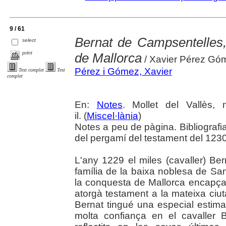
9 / 61
Bernat de Campsentelles,
select
print
de Mallorca
/ Xavier Pérez Gó
Pérez i Gómez, Xavier
Text complet
Text
complet
En:
Notes
. Mollet del Vallès,
il. (
Miscel·lània
)
Notes a peu de pàgina. Bibliografia
del pergamí del testament del 1230
L'any 1229 el miles (cavaller) B
família de la baixa noblesa de Sa
la conquesta de Mallorca encapça
atorgà testament a la mateixa ciut
Bernat tingué una especial estima 
molta confiança en el cavaller