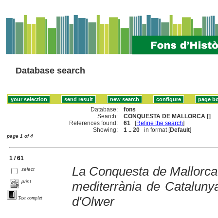
Database search
Database:
fons
Search:
CONQUESTA DE MALLORCA []
References found:
61
[
Refine the search
]
Showing:
1 .. 20
in format [
Default
]
page 1 of 4
1 / 61
La Conquesta de Mallorca.
select
print
mediterrània de Catalunya
d'Olwer
Text complet