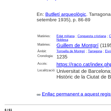
En:
Butlletí arqueològic
. Tarragona.
setembre 1935), p. 86-89
Matèries:
Edat mitjana
;
Conquesta cristiana
;
C
Noblesa
Matèries:
Guillem de Montgrí
(119
Àmbit:
Torroella de Montgrí
;
Tarragona
;
Eiv
Cronologia:
1235
Accés:
https://raco.cat/index.ph
Localització:
Universitat de Barcelona; 
Històric de la Ciutat de
Enllaç permanent a aquest regis
6 / 61