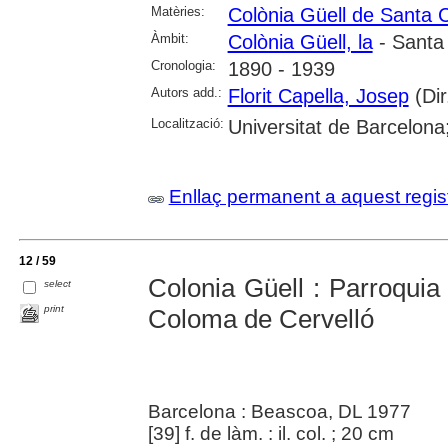
Matèries:
Colònia Güell de Santa 
Àmbit:
Colònia Güell, la
- Santa
Cronologia:
1890 - 1939
Autors add.:
Florit Capella, Josep
(Dir
Localització:
Universitat de Barcelon
Enllaç permanent a aquest regis
12 / 59
Colonia Güell : Parroqui
select
print
Coloma de Cervelló
Barcelona : Beascoa, DL 1977
[39] f. de làm. : il. col. ; 20 cm