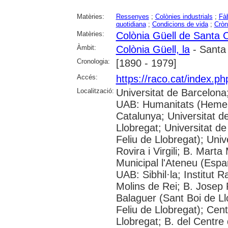
Matèries:
Ressenyes
;
Colònies industrials
;
Fà
quotidiana
;
Condicions de vida
;
Cròn
Matèries:
Colònia Güell de Santa 
Àmbit:
Colònia Güell, la
- Santa
Cronologia:
[1890 - 1979]
Accés:
https://raco.cat/index.ph
Localització:
Universitat de Barcelona
UAB: Humanitats (Hemero
Catalunya; Universitat d
Llobregat; Universitat de
Feliu de Llobregat); Uni
Rovira i Virgili; B. Mart
Municipal l'Ateneu (Espar
UAB: Sibhil·la; Institut
Molins de Rei; B. Josep R
Balaguer (Sant Boi de Ll
Feliu de Llobregat); Cent
Llobregat; B. del Centre 