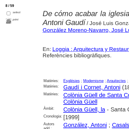
8 / 59
De cómo acabar la iglesia
select
print
Antoni Gaudí
/ José Luis Gonzá
González Moreno-Navarro, José L
En:
Loggia : Arquitectura y Restau
Referències bibliogràfiques.
Matèries:
Esglésies
;
Modernisme
;
Arquitectes
;
Matèries:
Gaudí i Cornet, Antoni
(1
Matèries:
Colònia Güell de Santa C
Colònia Güell
Àmbit:
Colònia Güell, la
- Santa 
Cronologia:
[1999]
Autors
González, Antoni
;
Casals
add.: