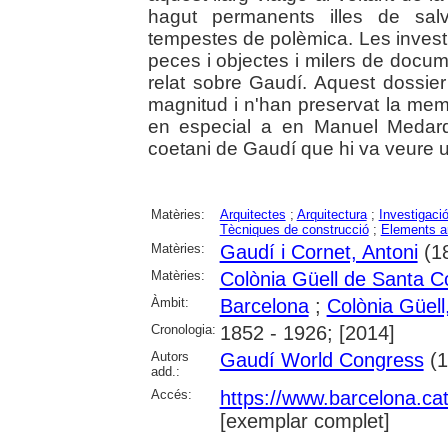
hagut permanents illes de salv
tempestes de polèmica. Les investi
peces i objectes i milers de docu
relat sobre Gaudí. Aquest dossie
magnitud i n'han preservat la memò
en especial a en Manuel Medard
coetani de Gaudí que hi va veure u
Matèries:
Arquitectes
;
Arquitectura
;
Investigació
Tècniques de construcció
;
Elements ar
Matèries:
Gaudí i Cornet, Antoni
(1
Matèries:
Colònia Güell de Santa C
Àmbit:
Barcelona
;
Colònia Güell,
Cronologia:
1852 - 1926; [2014]
Autors
Gaudí World Congress
(1
add.:
Accés:
https://www.barcelona.cat/
[exemplar complet]