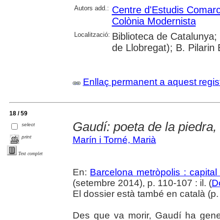
Autors add.:
Centre d'Estudis Comarca
Colònia Modernista
Localització:
Biblioteca de Catalunya; 
de Llobregat); B. Pilari
Enllaç permanent a aquest regis
18 / 59
Gaudí: poeta de la piedra, 
select
print
Marín i Torné, Marià
Text complet
En:
Barcelona metròpolis : capital
(setembre 2014), p. 110-107 : il. (
D
El dossier està també en català (p. 
Des que va morir, Gaudí ha gene