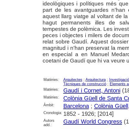
ideològiques i polítiques més qu
part de les avantguardes n'han 
aquest llarg viatge al voltant de l
hagut permanents illes de salv
tempestes de polèmica. Les investi
peces i objectes i milers de docu
relat sobre Gaudí. Aquest dossie
magnitud i n'han preservat la memò
en especial a en Manuel Medard
coetani de Gaudí que hi va veure u
Matèries:
Arquitectes
;
Arquitectura
;
Investigació
Tècniques de construcció
;
Elements ar
Matèries:
Gaudí i Cornet, Antoni
(1
Matèries:
Colònia Güell de Santa C
Àmbit:
Barcelona
;
Colònia Güell,
Cronologia:
1852 - 1926; [2014]
Autors
Gaudí World Congress
(1
add.: