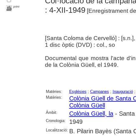
Col·locació de la campana 
print
: 4-XII-1949
[Enregistrament de
[Santa Coloma de Cervelló] : [s.n.],
1 disc òptic (DVD) : col., so
Documental que mostra l'acte d'i
de la Colònia Güell, el 1949.
Matèries:
Esglésies
;
Campanes
;
Inauguració
Matèries:
Colònia Güell de Santa 
Colònia Güell
Àmbit:
Colònia Güell, la
- Santa
Cronologia:
1949
Localització:
B. Pilarin Bayès (Santa 