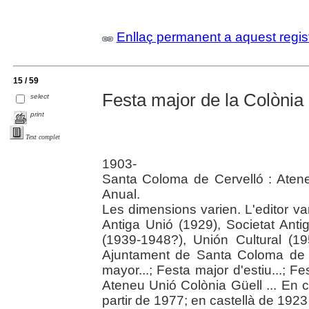
Enllaç permanent a aquest regis
15 / 59
Festa major de la Colònia 
select
print
Text complet
1903-
Santa Coloma de Cervelló : Atene
Anual.
Les dimensions varien. L'editor va
Antiga Unió (1929), Societat Ant
(1939-1948?), Unión Cultural (19
Ajuntament de Santa Coloma de Cer
mayor...; Festa major d'estiu...; F
Ateneu Unió Colònia Güell ... En c
partir de 1977; en castellà de 1923