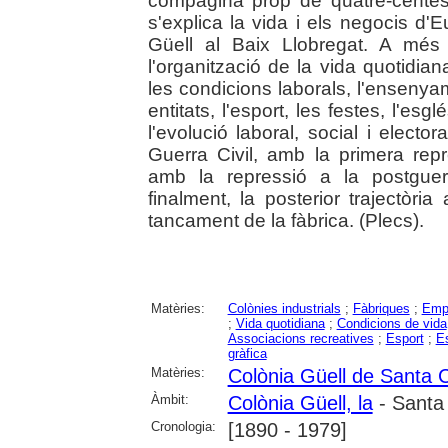
compagina prop de quatre-cente
s'explica la vida i els negocis d'E
Güell al Baix Llobregat. A més d
l'organització de la vida quotidian
les condicions laborals, l'ensenyam
entitats, l'esport, les festes, l'esgl
l'evolució laboral, social i elector
Guerra Civil, amb la primera repre
amb la repressió a la postguer
finalment, la posterior trajectòria
tancament de la fàbrica. (Plecs).
Matèries:
Colònies industrials
;
Fàbriques
;
Emp
;
Vida quotidiana
;
Condicions de vida
Associacions recreatives
;
Esport
;
E
gràfica
Matèries:
Colònia Güell de Santa 
Àmbit:
Colònia Güell, la
- Santa
Cronologia:
[1890 - 1979]