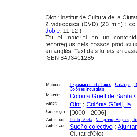
Olot : Institut de Cultura de la Ciut
2 videodiscs (DVD) (28 min) : col.
doble
, 11-12 )
Tot el material en un contenidor
recorreguts dels cossos productius.
en anglès. Text dels fullets en caste
ISBN 8493401285
Matèries:
Exposicions artístiques
;
Catàlegs
;
D
Colònies industrials
Matèries:
Colònia Güell de Santa 
Àmbit:
Olot
;
Colònia Güell, la
- 
Cronologia:
[0000 - 2006]
Autors add.:
Ruido, María
;
Villaplana, Virginia
;
Ro
Autors add.:
Sueño colectivo
;
Ajunta
Ciutat d'Olot