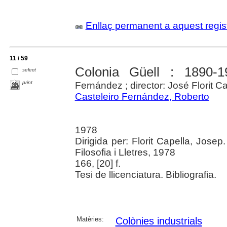
Enllaç permanent a aquest regis
11 / 59
Colonia Güell : 1890-1
select
print
Fernández ; director: José Florit C
Casteleiro Fernández, Roberto
1978
Dirigida per: Florit Capella, Josep
Filosofia i Lletres, 1978
166, [20] f.
Tesi de llicenciatura. Bibliografia.
Matèries:
Colònies industrials