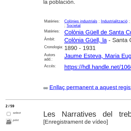
la población.
Matèries:
Colònies industrials
;
Industrialització
;
;
Societat
Matèries:
Colònia Güell de Santa C
Àmbit:
Colònia Güell, la
- Santa 
Cronologia:
1890 - 1931
Autors
Jaume Esteva, Maria Eug
add.:
Accés:
https://hdl.handle.net/1
Enllaç permanent a aquest regis
2 / 59
Les Narratives del tre
select
print
[Enregistrament de vídeo]