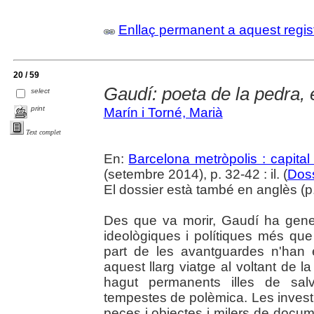
Enllaç permanent a aquest regis
20 / 59
Gaudí: poeta de la pedra, e
select
print
Marín i Torné, Marià
Text complet
En:
Barcelona metròpolis : capital
(setembre 2014), p. 32-42 : il. (
Doss
El dossier està també en anglès (p. 
Des que va morir, Gaudí ha gene
ideològiques i polítiques més qu
part de les avantguardes n'han 
aquest llarg viatge al voltant de l
hagut permanents illes de salv
tempestes de polèmica. Les investi
peces i objectes i milers de docu