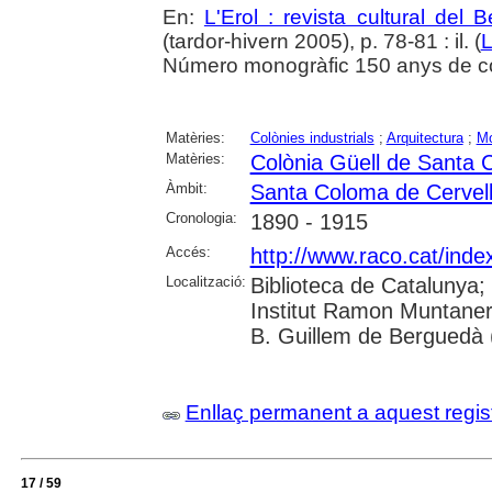
En:
L'Erol : revista cultural del 
(tardor-hivern 2005), p. 78-81 : il. (
L
Número monogràfic 150 anys de colòn
Matèries:
Colònies industrials
;
Arquitectura
;
Mo
Matèries:
Colònia Güell de Santa 
Àmbit:
Santa Coloma de Cervel
Cronologia:
1890 - 1915
Accés:
http://www.raco.cat/inde
Localització:
Biblioteca de Catalunya;
Institut Ramon Muntaner
B. Guillem de Berguedà (
Enllaç permanent a aquest regis
17 / 59