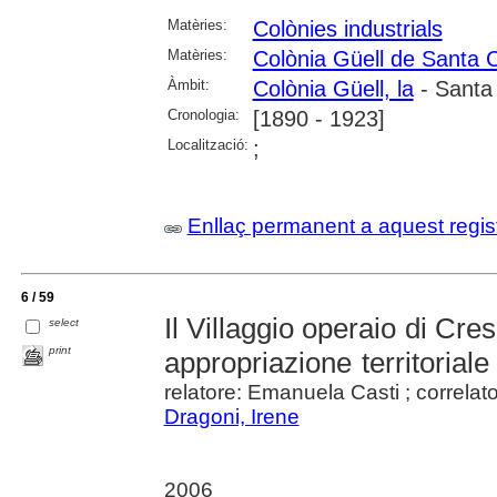
Matèries:
Colònies industrials
Matèries:
Colònia Güell de Santa 
Àmbit:
Colònia Güell, la
- Santa
Cronologia:
[1890 - 1923]
Localització:
;
Enllaç permanent a aquest regis
6 / 59
Il Villaggio operaio di Cre
select
print
appropriazione territoriale 
relatore: Emanuela Casti ; correlat
Dragoni, Irene
2006