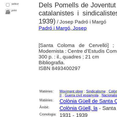
Dels Pomells de Joventut a
select
print
catalanistes i sindicalis
1939)
/ Josep Padró i Margó
Padró i Margó, Josep
[Santa Coloma de Cervelló] ; [
Modernista : Centre d'Estudis Coma
300 p. : il., quadres ; 21 cm
Bibliografia.
ISBN 8493400297
Matèries:
Moviment obrer
;
Sindicalisme
;
Colòn
II
;
Guerra civil espanyola
;
Nacionali
Matèries:
Colònia Güell de Santa 
Àmbit:
Colònia Güell, la
- Santa
Cronologia:
1931 - 1939