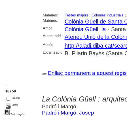
Matèries:
Festes majors
;
Colònies industrials
;
Matèries:
Colònia Güell de Santa 
Àmbit:
Colònia Güell, la
- Santa
Autors add.:
Ateneu Unió de la Colòni
Accés:
http://aladi.diba.cat/s
Localització:
B. Pilarin Bayès (Santa 
Enllaç permanent a aquest regis
16 / 59
La Colònia Güell : arquite
select
print
Padró i Margó
Padró i Margó, Josep
Text complet