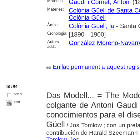
Matèries:
Gaudí i Cornet, Antoni
(1
Matèries:
Colònia Güell de Santa C
Colònia Güell
Àmbit:
Colònia Güell, la
- Santa 
Cronologia:
[1890 - 1900]
Autors
González Moreno-Navarro
add.:
Enllaç permanent a aquest regis
10 / 59
Das Modell... = The Mode
select
print
colgante de Antoni Gaudi
conocimientos para el dise
Güell
/ Jos Tomlow ; con un prefa
contribución de Harald Szeemann
Tomlow, Jos