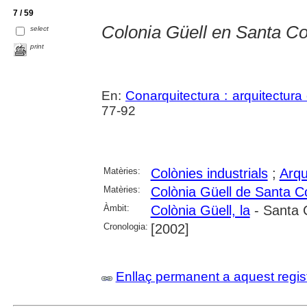
7 / 59
Colonia Güell en Santa C
select
print
En:
Conarquitectura : arquitectura 
77-92
Matèries:
Colònies industrials
;
Arqu
Matèries:
Colònia Güell de Santa C
Àmbit:
Colònia Güell, la
- Santa 
Cronologia:
[2002]
Enllaç permanent a aquest regis