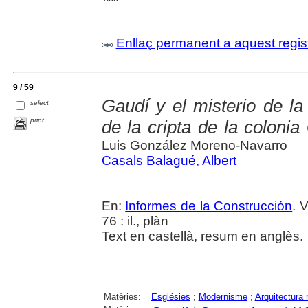
Enllaç permanent a aquest regis
9 / 59
Gaudí y el misterio de la
select
print
de la cripta de la colonia
Luis González Moreno-Navarro
Casals Balagué, Albert
En:
Informes de la Construcción
. 
76 : il., plàn
Text en castellà, resum en anglès.
Matèries:
Esglésies
;
Modernisme
;
Arquitectura 