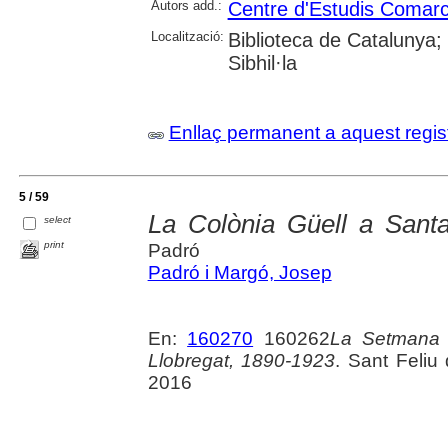
Autors add.:
Centre d'Estudis Comarca
Localització:
Biblioteca de Catalunya
Sibhil·la
Enllaç permanent a aquest regis
5 / 59
La Colònia Güell a Sant
select
print
Padró
Padró i Margó, Josep
En:
160270
160262
La Setmana T
Llobregat, 1890-1923
. Sant Feliu
2016