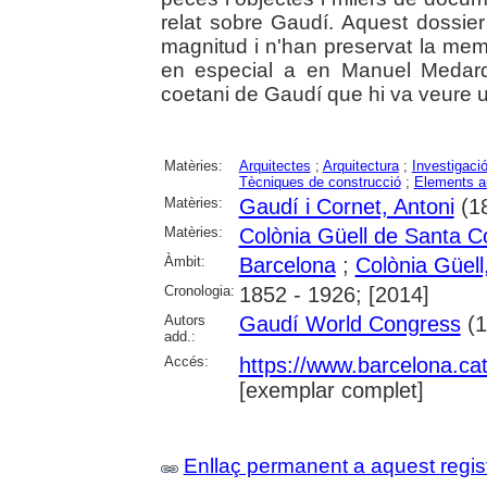
relat sobre Gaudí. Aquest dossie
magnitud i n'han preservat la memò
en especial a en Manuel Medard
coetani de Gaudí que hi va veure u
Matèries:
Arquitectes
;
Arquitectura
;
Investigació
Tècniques de construcció
;
Elements ar
Matèries:
Gaudí i Cornet, Antoni
(1
Matèries:
Colònia Güell de Santa C
Àmbit:
Barcelona
;
Colònia Güell,
Cronologia:
1852 - 1926; [2014]
Autors
Gaudí World Congress
(1
add.:
Accés:
https://www.barcelona.cat/
[exemplar complet]
Enllaç permanent a aquest regis