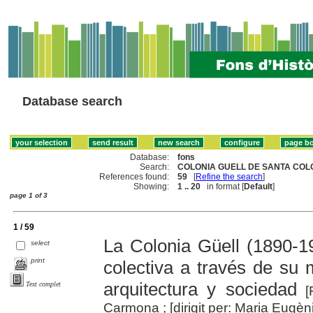
Database search
Database:
fons
Search:
COLONIA GUELL DE SANTA COL
References found:
59
[
Refine the search
]
Showing:
1 .. 20
in format [
Default
]
page 1 of 3
1 / 59
La Colonia Güell (1890-19
select
print
colectiva a través de su 
arquitectura y sociedad
Text complet
[F
Carmona ; [dirigit per: Maria Eugè