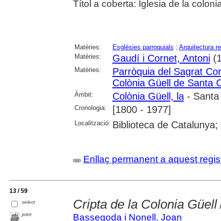
Títol a coberta: Iglesia de la colon
Matèries:
Esglésies parroquials
;
Arquitectura re
Matèries:
Gaudí i Cornet, Antoni
(1
Matèries:
Parròquia del Sagrat Co
Colònia Güell de Santa 
Àmbit:
Colònia Güell, la
- Santa
Cronologia:
[1800 - 1977]
Localització:
Biblioteca de Catalunya;
Enllaç permanent a aquest regis
13 / 59
Cripta de la Colonia Güell
select
print
Bassegoda i Nonell, Joan