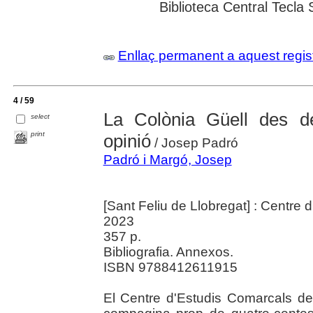
Biblioteca Central Tecla 
Enllaç permanent a aquest regis
4 / 59
La Colònia Güell des de
select
print
opinió
/ Josep Padró
Padró i Margó, Josep
[Sant Feliu de Llobregat] : Centre 
2023
357 p.
Bibliografia. Annexos.
ISBN 9788412611915
El Centre d'Estudis Comarcals del