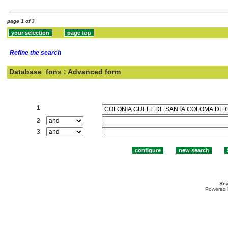
page 1 of 3
Refine the search
Database
fons : Advanced form
Search:
1
2
3
Sea
Powered