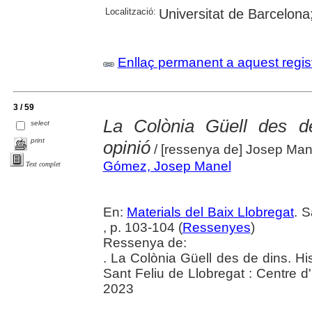
Localització:
Universitat de Barcelona
Enllaç permanent a aquest regis
3 / 59
La Colònia Güell des de
select
print
opinió
/ [ressenya de] Josep Ma
Gómez, Josep Manel
Text complet
En:
Materials del Baix Llobregat
. 
, p. 103-104 (
Ressenyes
)
Ressenya de:
. La Colònia Güell des de dins. Hi
Sant Feliu de Llobregat : Centre d
2023