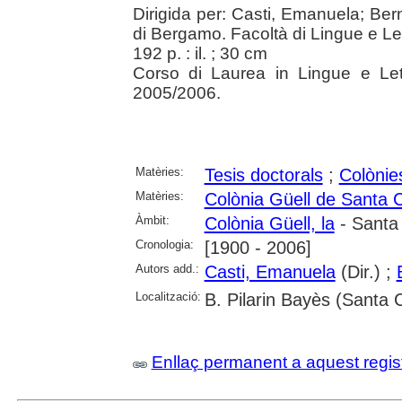
Dirigida per: Casti, Emanuela; Bern
di Bergamo. Facoltà di Lingue e Let
192 p. : il. ; 30 cm
Corso di Laurea in Lingue e Let
2005/2006.
Matèries:
Tesis doctorals
;
Colònies
Matèries:
Colònia Güell de Santa 
Àmbit:
Colònia Güell, la
- Santa
Cronologia:
[1900 - 2006]
Autors add.:
Casti, Emanuela
(Dir.) ;
Localització:
B. Pilarin Bayès (Santa 
Enllaç permanent a aquest regis