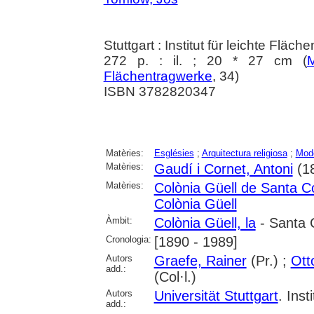
Stuttgart : Institut für leichte Fläc
272 p. : il. ; 20 * 27 cm (
M
Flächentragwerke
, 34)
ISBN 3782820347
Matèries:
Esglésies
;
Arquitectura religiosa
;
Mod
Matèries:
Gaudí i Cornet, Antoni
(1
Matèries:
Colònia Güell de Santa C
Colònia Güell
Àmbit:
Colònia Güell, la
- Santa 
Cronologia:
[1890 - 1989]
Autors
Graefe, Rainer
(Pr.) ;
Ott
add.:
(Col·l.)
Autors
Universität Stuttgart
. Ins
add.: