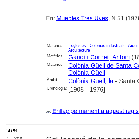
En:
Muebles Tres Uves
, N.51 (197
Matèries:
Esglésies
;
Colònies industrials
;
Arqui
Arquitectura
Matèries:
Gaudí i Cornet, Antoni
(1
Matèries:
Colònia Güell de Santa C
Colònia Güell
Àmbit:
Colònia Güell, la
- Santa 
Cronologia:
[1908 - 1976]
Enllaç permanent a aquest regis
14 / 59
select