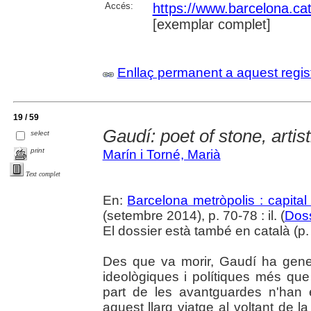
Accés:
https://www.barcelona.cat/
[exemplar complet]
Enllaç permanent a aquest regis
19 / 59
Gaudí: poet of stone, arti
select
print
Marín i Torné, Marià
Text complet
En:
Barcelona metròpolis : capital
(setembre 2014), p. 70-78 : il. (
Doss
El dossier està també en català (p. 3
Des que va morir, Gaudí ha gene
ideològiques i polítiques més qu
part de les avantguardes n'han 
aquest llarg viatge al voltant de l