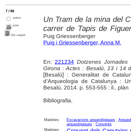
7 / 96
Un Tram de la mina del Co
select
print
carrer de Tapis de Figue
Puig Griessenberger
Text complet
Puig i Griessenberger, Anna M.
En:
221234
Dotzenes Jornades 
Girona : Actes : Besalú, 13 i 14
[Besalú] : Generalitat de Cata
d'Arqueologia de Catalunya : Un
Besalú, 2014. p. 553-555 : il., plàn
Bibliografia.
Matèries:
Excavacions arqueològiques
;
Arqueol
arqueològiques
;
Convents
Matèries:
Convent dels Caputxins 