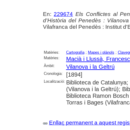
En:
229674
Els Conflictes al Pen
d'Història del Penedès : Vilanova
Vilafranca del Penedès : Institut 
Matèries:
Cartografia
;
Mapes i plànols
;
Claveg
Matèries:
Macià i Llussà, Francesc
Àmbit:
Vilanova i la Geltrú
Cronologia:
[1894]
Localització:
Biblioteca de Catalunya;
(Vilanova i la Geltrú); Bi
Biblioteca Ramon Bosch 
Torras i Bages (Vilafran
Enllaç permanent a aquest regis