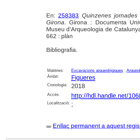
En:
258383
Quinzenes jornades
Girona
. Girona : Documenta Unive
Museu d'Arqueologia de Catalunya 
662 : plàn
Bibliografia.
Matèries:
Excavacions arqueològiques
;
Arqueol
Àmbit:
Figueres
Cronologia:
2018
Accés:
http://hdl.handle.net/10
Localització:
;
Enllaç permanent a aquest regis