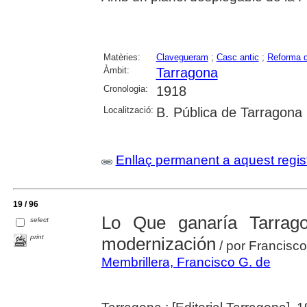
Matèries:
Clavegueram
;
Casc antic
;
Reforma d
Àmbit:
Tarragona
Cronologia:
1918
Localització:
B. Pública de Tarragona
Enllaç permanent a aquest regis
19 / 96
Lo Que ganaría Tarrag
select
print
modernización
/ por Francisco
Membrillera, Francisco G. de