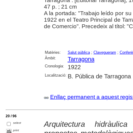
Tarragona : [Editorial Tarragona], 
47 p. ; 21 cm
A la portada: "Trabajo leído por s
1922 en el Teatro Principal de Ta
de Comercio". Precedeix al títol: "
Matèries:
Salut pública
;
Clavegueram
;
Conferè
Àmbit:
Tarragona
Cronologia:
1922
Localització:
B. Pública de Tarragona
Enllaç permanent a aquest regis
20 / 96
Arquitectura hidràulic
select
print