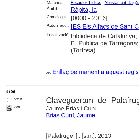
Matèries:
Recursos hídrics
;
Abastament d'aigü
Àmbit:
Ràpita, la
Cronologia:
[0000 - 2016]
Autors add.:
IES Els Alfacs de Sant C
Localització:
Biblioteca de Catalunya;
B. Pública de Tarragona;
(Tortosa)
Enllaç permanent a aquest regis
4 / 96
Clavegueram de Palafruge
select
print
Jaume Brias i Cuní
Brias Cuní, Jaume
[Palafrugell] : [s.n.], 2013