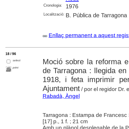
Cronologia:
1976
Localització:
B. Pública de Tarragona
Enllaç permanent a aquest regis
18 / 96
Moció sobre la reforma e 
select
print
de Tarragona : llegida en 
1918, i feta imprimir pe
Ajuntament
/ por el regidor Dr
Rabadà, Àngel
Tarragona : Estampa de Francesc
[17] p., 1 f. ; 21 cm
Amb un plànol desplegable de la Pa