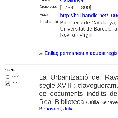
Catalunya
Cronologia:
[1783 - 1800]
Accés:
http://hdl.handle.net/10
Localització:
Biblioteca de Catalunya;
Universitat de Barcelona;
Rovira i Virgili
Enllaç permanent a aquest regis
16 / 96
La Urbanització del Rav
select
print
segle XVIII : clavegueram,
de documents inèdits d
Real Biblioteca
/ Júlia Benave
Benavent, Júlia