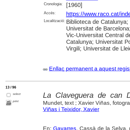
Cronologia:
[1960]
Accés:
https://www.raco.cat/ind
Localització:
Biblioteca de Catalunya;
Universitat de Barcelona;
Vic-Universitat Central d
Catalunya; Universitat P
Virgili; Universitat de Lle
Enllaç permanent a aquest regis
13 / 96
La Claveguera de can 
select
print
Mundet, text ; Xavier Viñas, fotogra
Viñas i Teixidor, Xavier
En:
Gavarres
. Cassà de la Selva, 