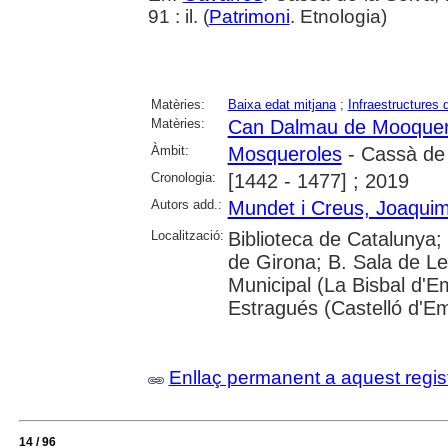
91 : il. (
Patrimoni
. Etnologia)
Matèries:
Baixa edat mitjana
;
Infraestructures 
Matèries:
Can Dalmau de Mooquer
Àmbit:
Mosqueroles
- Cassà de 
Cronologia:
[1442 - 1477] ; 2019
Autors add.:
Mundet i Creus, Joaqui
Localització:
Biblioteca de Catalunya; 
de Girona; B. Sala de Le
Municipal (La Bisbal d'
Estragués (Castelló d'E
Enllaç permanent a aquest regis
14 / 96