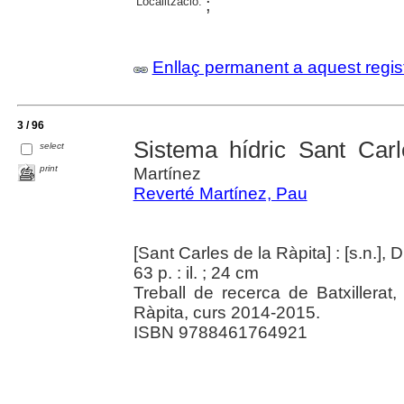
Localització:
;
Enllaç permanent a aquest regis
3 / 96
Sistema hídric Sant Carl
select
print
Martínez
Reverté Martínez, Pau
[Sant Carles de la Ràpita] : [s.n.],
63 p. : il. ; 24 cm
Treball de recerca de Batxillerat,
Ràpita, curs 2014-2015.
ISBN 9788461764921