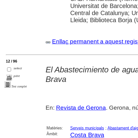
Universitat de Barcelona;
Central de Catalunya; Un
Lleida; Biblioteca Borja 
Enllaç permanent a aquest regis
12 / 96
El Abastecimiento de agu
select
print
Brava
Text complet
En:
Revista de Gerona
. Gerona, nú
Matèries:
Serveis municipals
;
Abastament d'ai
Àmbit:
Costa Brava