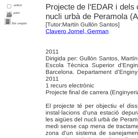
Projecte de l'EDAR i dels 
select
print
nucli urbà de Peramola (Al
[Tutor:Martín Gullón Santos]
Text complet
Clavero Jornel, German
2011
Dirigida per: Gullón Santos, Martín
Escola Tècnica Superior d'Engi
Barcelona. Departament d'Enginye
2011
1 recurs electrònic
Projecte final de carrera (Enginyer
El projecte té per objectiu el di
instal·lacions d'una estació depu
les aigües del nucli urbà de Peram
medi sense cap mena de tractament
zona d'un sistema de sanejamen