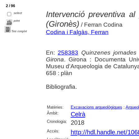
2 / 96
Intervenció preventiva a
select
print
(Gironès)
/ Ferran Codina
Codina i Falgàs, Ferran
Text complet
En:
258383
Quinzenes jornades
Girona
. Girona : Documenta Unive
Museu d'Arqueologia de Catalunya 
658 : plàn
Bibliografia.
Matèries:
Excavacions arqueològiques
;
Arqueol
Àmbit:
Celrà
Cronologia:
2018
Accés:
http://hdl.handle.net/10