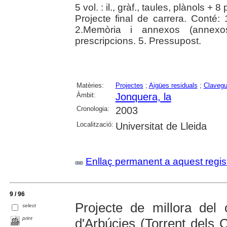
5 vol. : il., gràf., taules, plànols + 8 
Projecte final de carrera. Conté
2.Memòria i annexos (annexo
prescripcions. 5. Pressupost.
Matèries:
Projectes
;
Aigües residuals
;
Claveg
Àmbit:
Jonquera, la
Cronologia:
2003
Localització:
Universitat de Lleida
Enllaç permanent a aquest regis
9 / 96
Projecte de millora del
select
print
d'Arbúcies (Torrent dels 