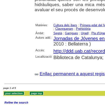
hidràuliques, saber una mica més
avaluar el seu procés de desenvo
Matèries:
Cultura dels ibers
;
Primera edat del f
;
Clavegueram
;
Prehistòria
Àmbit:
Segrià
;
Garrigues
;
Urgell
;
Pla d'Urge
Autors add.:
Jornadas de Jóvenes en 
2010 : Bellaterra )
Accés:
http://ddd.uab.cat/recor
Localització:
Biblioteca de Catalunya
Enllaç permanent a aquest regis
page 1 of 5
Refine the search