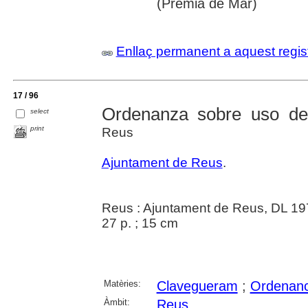
(Premià de Mar)
Enllaç permanent a aquest regis
17 / 96
Ordenanza sobre uso del 
select
print
Reus
Ajuntament de Reus
.
Reus : Ajuntament de Reus, DL 19
27 p. ; 15 cm
Matèries:
Clavegueram
;
Ordenanc
Àmbit:
Reus