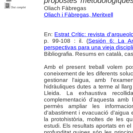
propostes metodològique
Oliach Fàbregas
Text complet
Oliach i Fàbregas, Meritxell
En:
Estrat Crític: revista d'arqueol
p. 99-108 : il. (
Sesión 6: La Ar
perspectivas para una vieja discip
Bibliografia. Resums en català, cast
Amb el present treball volem po
coneixement de les diferents solu
gestionar l'aigua, amb l'exame
hidràuliques dutes a terme al llarg
Lleida. La exhaustiva recollid
complementació d'aquesta amb l'
permès ampliar les informacio
d'abastiment i evacuació d'aigua
la protohistòria, moltes de les 
estudi. Els resultats aportats en 
profunditat quines són les princip