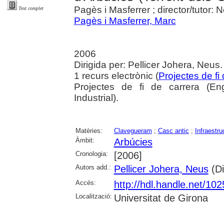
Pagès i Masferrer ; director/tutor: 
Text complet
Pagès i Masferrer, Marc
2006
Dirigida per: Pellicer Johera, Neus
1 recurs electrònic (
Projectes de fi
Projectes de fi de carrera (Eng
Industrial).
Matèries:
Clavegueram
;
Casc antic
;
Infraestru
Àmbit:
Arbúcies
Cronologia:
[2006]
Autors add.:
Pellicer Johera, Neus
(Di
Accés:
http://hdl.handle.net/10
Localització:
Universitat de Girona