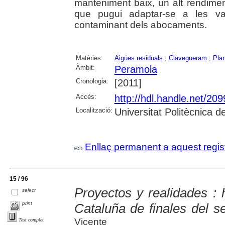
manteniment baix, un alt rendiment 
que pugui adaptar-se a les va
contaminant dels abocaments.
Matèries:
Aigües residuals
;
Clavegueram
;
Pla
Àmbit:
Peramola
Cronologia:
[2011]
Accés:
http://hdl.handle.net/20
Localització:
Universitat Politècnica 
Enllaç permanent a aquest regis
15 / 96
Proyectos y realidades : 
select
print
Cataluña de finales del s
Vicente
Text complet