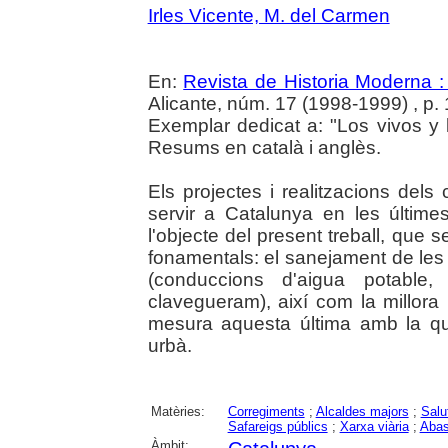
Irles Vicente, M. del Carmen
En:
Revista de Historia Moderna :
Alicante, núm. 17 (1998-1999) , p.
Exemplar dedicat a: "Los vivos y
Resums en català i anglès.
Els projectes i realitzacions dels
servir a Catalunya en les últime
l'objecte del present treball, que 
fonamentals: el sanejament de les 
(conduccions d'aigua potable, 
clavegueram), així com la millora 
mesura aquesta última amb la qua
urbà.
Matèries:
Corregiments
;
Alcaldes majors
;
Salu
Safareigs públics
;
Xarxa viària
;
Abas
Àmbit: