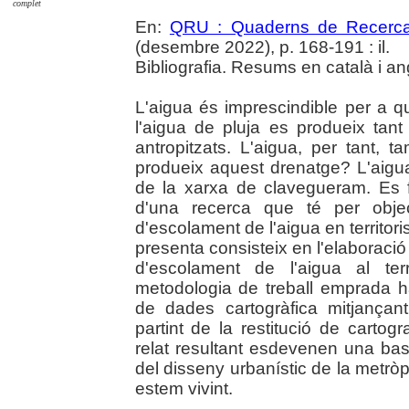
complet
En:
QRU : Quaderns de Recerc
(desembre 2022), p. 168-191 : il.
Bibliografia. Resums en català i an
L'aigua és imprescindible per a 
l'aigua de pluja es produeix tan
antropitzats. L'aigua, per tant,
produeix aquest drenatge? L'aigua
de la xarxa de clavegueram. Es fa
d'una recerca que té per objec
d'escolament de l'aigua en territori
presenta consisteix en l'elaboració 
d'escolament de l'aigua al ter
metodologia de treball emprada ha
de dades cartogràfica mitjançan
partint de la restitució de cartogr
relat resultant esdevenen una ba
del disseny urbanístic de la metròpo
estem vivint.