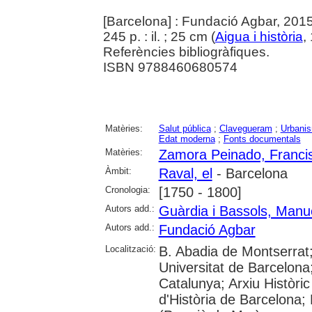
[Barcelona] : Fundació Agbar, 201
245 p. : il. ; 25 cm (
Aigua i història
,
Referències bibliogràfiques.
ISBN 9788460680574
Matèries:
Salut pública
;
Clavegueram
;
Urbani
Edat moderna
;
Fonts documentals
Matèries:
Zamora Peinado, Franci
Àmbit:
Raval, el
- Barcelona
Cronologia:
[1750 - 1800]
Autors add.:
Guàrdia i Bassols, Manu
Autors add.:
Fundació Agbar
Localització:
B. Abadia de Montserrat
Universitat de Barcelona;
Catalunya; Arxiu Històri
d'Història de Barcelona; 