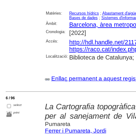
Matèries:
Recursos hídrics
;
Abastament d'aigü
Bases de dades
;
Sistemes d'informac
Àmbit:
Barcelona, àrea metropo
Cronologia:
[2022]
Accés:
http://hdl.handle.net/21
https://raco.cat/index.p
Localització:
Biblioteca de Catalunya;
Enllaç permanent a aquest regis
6 / 96
La Cartografia topogràfic
select
print
per al sanejament de Vil
Pumareta
Ferrer i Pumareta, Jordi