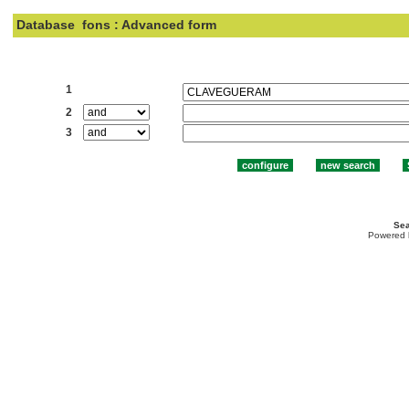
Database
fons : Advanced form
Search:
1
2
3
Sea
Powered