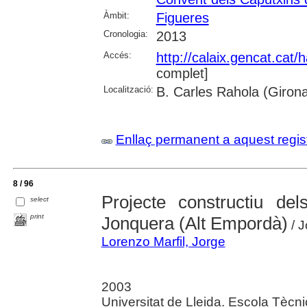
Àmbit:
Figueres
Cronologia:
2013
Accés:
http://calaix.gencat.cat
complet]
Localització:
B. Carles Rahola (Giron
Enllaç permanent a aquest regis
8 / 96
Projecte constructiu del
select
print
Jonquera (Alt Empordà)
/ J
Lorenzo Marfil, Jorge
2003
Universitat de Lleida. Escola Tècn