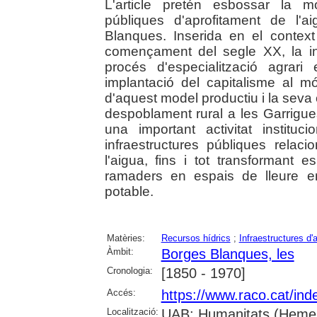
L'article pretén esbossar la mo
públiques d'aprofitament de l'
Blanques. Inserida en el context
començament del segle XX, la in
procés d'especialització agrari 
implantació del capitalisme al món
d'aquest model productiu i la seva c
despoblament rural a les Garrigu
una important activitat institu
infraestructures públiques rela
l'aigua, fins i tot transformant e
ramaders en espais de lleure en
potable.
Matèries:
Recursos hídrics
;
Infraestructures d'
Àmbit:
Borges Blanques, les
Cronologia:
[1850 - 1970]
Accés:
https://www.raco.cat/ind
Localització:
UAB: Humanitats (Hemero