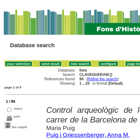
Database search
Database:
fons
Search:
CLAVEGUERAM []
References found:
96
[
Refine the search
]
Showing:
1 .. 20
in format [
Default
]
page 1 of 5
1 / 96
Control arqueològic de l
select
print
carrer de la Barcelona de
Maria Puig
Text complet
Puig i Griessenberger, Anna M.