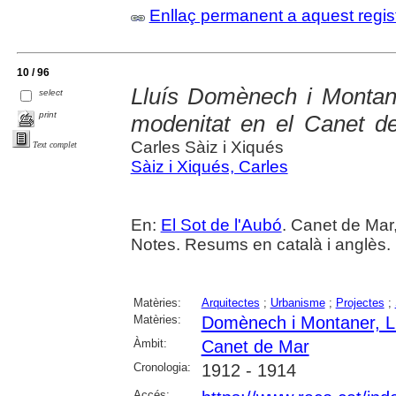
Enllaç permanent a aquest regis
10 / 96
Lluís Domènech i Montane
select
print
modenitat en el Canet de
Carles Sàiz i Xiqués
Text complet
Sàiz i Xiqués, Carles
En:
El Sot de l'Aubó
. Canet de Mar,
Notes. Resums en català i anglès.
Matèries:
Arquitectes
;
Urbanisme
;
Projectes
;
Matèries:
Domènech i Montaner, L
Àmbit:
Canet de Mar
Cronologia:
1912 - 1914
Accés: