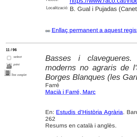
https://www.raco.cat/ind
Localització:
B. Gual i Pujadas (Cane
Enllaç permanent a aquest regis
11 / 96
Basses i clavegueres.
select
print
moderns no agraris de l'
Borges Blanques (les Gar
Text complet
Farré
Macià i Farré, Marc
En:
Estudis d'Història Agrària
. Bar
262
Resums en català i anglès.