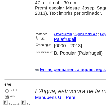
47 p. : il. col. ; 30 cm
Premi escolar Mestre Josep Sagr
2013). Text imprès per ordinador.
Matèries:
Clavegueram
;
Aigües residuals
;
Depu
Àmbit:
Palafrugell
Cronologia:
[0000 - 2013]
Localització:
B. Popular (Palafrugell)
Enllaç permanent a aquest regis
5 / 96
L'Aigua, estructura de la m
select
print
Manubens Gil, Pere
Text complet
Text