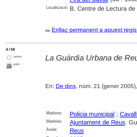
Localització:
B. Centre de Lectura de
Enllaç permanent a aquest regis
4 / 59
La Guàrdia Urbana de Reu
select
print
En:
De dins
, núm. 21 (gener 2005), 4
Matèries:
Policia municipal
;
Cavall
Matèries:
Ajuntament de Reus
. Gu
Àmbit:
Reus