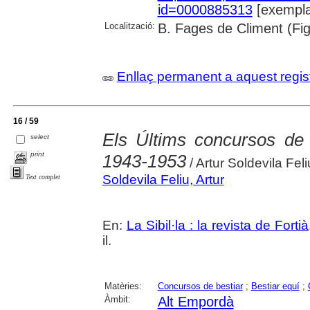
id=0000885313
[exempla
Localització:
B. Fages de Climent (Fi
Enllaç permanent a aquest regis
16 / 59
Els Últims concursos de 
select
print
1943-1953
/ Artur Soldevila Feli
Soldevila Feliu, Artur
Text complet
En:
La Sibil·la : la revista de Fortià
il.
Matèries:
Concursos de bestiar
;
Bestiar equí
;
Àmbit:
Alt Empordà