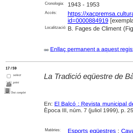
Cronologia:
1943 - 1953
Accés:
https://xacpremsa.cultu
id=0000884919
[exempla
Localització:
B. Fages de Climent (Fi
Enllaç permanent a aquest regis
17 / 59
La Tradició eqüestre de B
select
print
Text complet
En:
El Balcó : Revista municipal d
Època III, núm. 7 (juliol 1999), p. 25 :
Matèries:
Esports eqüestres
;
Cava