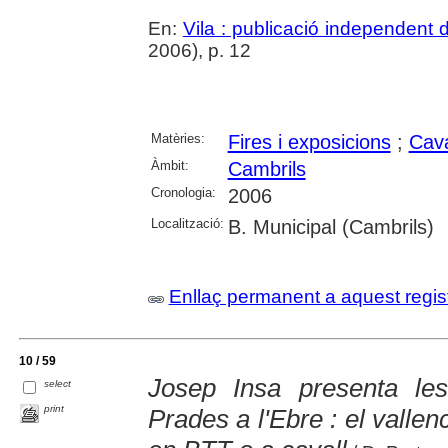
En:
Vila : publicació independent
2006), p. 12
Matèries:
Fires i exposicions
;
Cava
Àmbit:
Cambrils
Cronologia:
2006
Localització:
B. Municipal (Cambrils)
Enllaç permanent a aquest regis
10 / 59
Josep Insa presenta les
select
print
Prades a l'Ebre : el vallenc