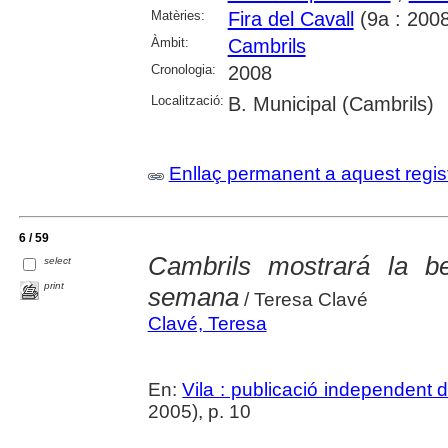
Matèries:
Fira del Cavall
(9a : 2008
Àmbit:
Cambrils
Cronologia:
2008
Localització:
B. Municipal (Cambrils)
Enllaç permanent a aquest regis
6 / 59
Cambrils mostrará la be
select
print
semana
/ Teresa Clavé
Clavé, Teresa
En:
Vila : publicació independent
2005), p. 10