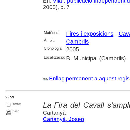
En:
Vila : publicació independent
2005), p. 7
Matèries:
Fires i exposicions
;
Cava
Àmbit:
Cambrils
Cronologia:
2005
Localització:
B. Municipal (Cambrils)
Enllaç permanent a aquest regis
9 / 59
La Fira del Cavall s'ampl
select
print
Cartanyà
Cartanyà, Josep