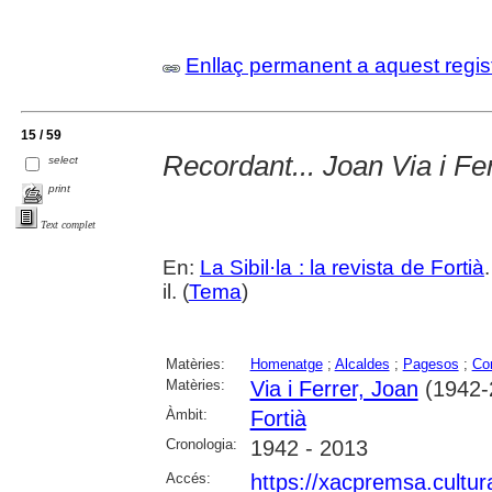
Enllaç permanent a aquest regis
15 / 59
Recordant... Joan Via i Fe
select
print
Text complet
En:
La Sibil·la : la revista de Fortià
il. (
Tema
)
Matèries:
Homenatge
;
Alcaldes
;
Pagesos
;
Co
Matèries:
Via i Ferrer, Joan
(1942-
Àmbit:
Fortià
Cronologia:
1942 - 2013
Accés:
https://xacpremsa.cultu