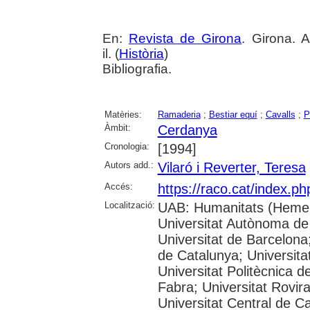
En:
Revista de Girona
. Girona. 
il. (
Història
)
Bibliografia.
Matèries:
Ramaderia
;
Bestiar equí
;
Cavalls
;
P
Àmbit:
Cerdanya
Cronologia:
[1994]
Autors add.:
Vilaró i Reverter, Teresa
Accés:
https://raco.cat/index.p
Localització:
UAB: Humanitats (Hemer
Universitat Autònoma de
Universitat de Barcelona;
de Catalunya; Universitat
Universitat Politècnica 
Fabra; Universitat Rovira 
Universitat Central de C