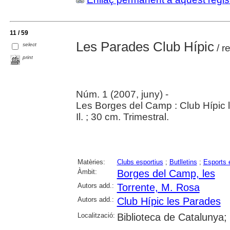
11 / 59
Les Parades Club Hípic
select
/ r
print
Núm. 1 (2007, juny) -
Les Borges del Camp : Club Hípic
Il. ; 30 cm. Trimestral.
Matèries:
Clubs esportius
;
Butlletins
;
Esports 
Àmbit:
Borges del Camp, les
Autors add.:
Torrente, M. Rosa
Autors add.:
Club Hípic les Parades
Localització:
Biblioteca de Catalunya;