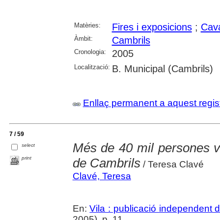
Matèries:
Fires i exposicions
;
Cava
Àmbit:
Cambrils
Cronologia:
2005
Localització:
B. Municipal (Cambrils)
Enllaç permanent a aquest regis
7 / 59
Més de 40 mil persones vi
select
print
de Cambrils
/ Teresa Clavé
Clavé, Teresa
En:
Vila : publicació independent
2005), p. 11