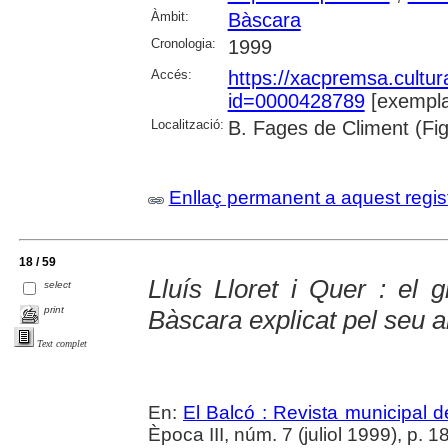
Àmbit:
Bàscara
Cronologia:
1999
Accés:
https://xacpremsa.cultu
id=0000428789
[exempla
Localització:
B. Fages de Climent (Fig
Enllaç permanent a aquest regis
18 / 59
Lluís Lloret i Quer : el 
select
print
Bàscara explicat pel seu a
Text complet
En:
El Balcó : Revista municipal d
Època III, núm. 7 (juliol 1999), p. 18-