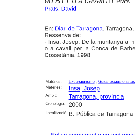
en BTT o a cavall
/ D. Prats
Prats, David
En:
Diari de Tarragona
. Tarragona,
Ressenya de:
- Insa, Josep. De la muntanya al ma
o a cavall per la Conca de Barber
Cossetània, 1998
Matèries:
Excursionisme
;
Guies excursionistes
Matèries:
Insa, Josep
Àmbit:
Tarragona, província
Cronologia:
2000
Localització:
B. Pública de Tarragona
Enllaç permanent a aquest regis