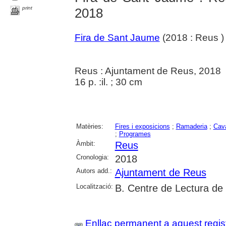
print
2018
Fira de Sant Jaume
(2018 : Reus )
Reus : Ajuntament de Reus, 2018
16 p. :il. ; 30 cm
Matèries:
Fires i exposicions
;
Ramaderia
;
Cava
;
Programes
Àmbit:
Reus
Cronologia:
2018
Autors add.:
Ajuntament de Reus
Localització:
B. Centre de Lectura de
Enllaç permanent a aquest regis