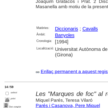
Joaquim Gratacós i Prat. 2 Dis
Masanella amb motiu de la presentaci
Matèries:
Diccionaris
;
Cavalls
Àmbit:
Banyoles
Cronologia:
[1994]
Localització:
Universitat Autònoma de
(Girona)
Enllaç permanent a aquest regis
14 / 59
Les "Marques de foc" al 
select
print
Miquel Parés, Teresa Vilaró
Parés i Casanova, Pere Miquel
Text complet