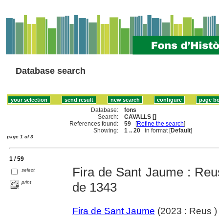
Database search
Database:
fons
Search:
CAVALLS []
References found:
59
[
Refine the search
]
Showing:
1 .. 20
in format [
Default
]
page 1 of 3
1 / 59
Fira de Sant Jaume : Reus 
select
print
de 1343
Fira de Sant Jaume
(2023 : Reus )