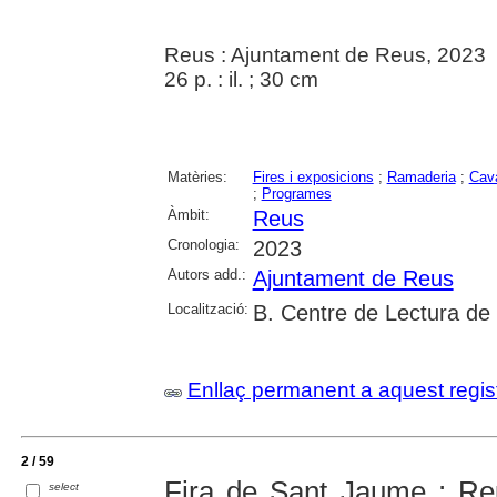
Reus : Ajuntament de Reus, 2023
26 p. : il. ; 30 cm
Matèries:
Fires i exposicions
;
Ramaderia
;
Cava
;
Programes
Àmbit:
Reus
Cronologia:
2023
Autors add.:
Ajuntament de Reus
Localització:
B. Centre de Lectura de
Enllaç permanent a aquest regis
2 / 59
Fira de Sant Jaume : Reu
select