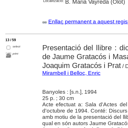
Localització:
B. Marià Vayreda (Olot)
Enllaç permanent a aquest regis
13 / 59
Presentació del llibre : dic
select
print
de Jaume Gratacós i Masan
Joaquim Gratacós i Prat
/ D
Mirambell i Belloc, Enric
Banyoles : [s.n.], 1994
25 p. ; 30 cm
Acte efectuat a: Sala d'Actes de
d'octubre de 1994. Conté: Discurs
amb motiu de la presentació del llib
qual en són autors Jaume Gratacós