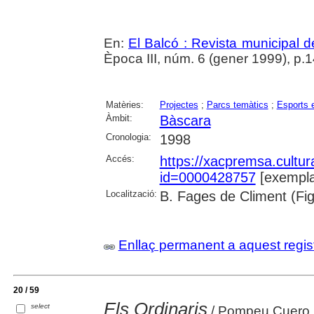
En:
El Balcó : Revista municipal d
Època III, núm. 6 (gener 1999), p.14-
Matèries:
Projectes
;
Parcs temàtics
;
Esports 
Àmbit:
Bàscara
Cronologia:
1998
Accés:
https://xacpremsa.cultu
id=0000428757
[exempla
Localització:
B. Fages de Climent (Fig
Enllaç permanent a aquest regis
20 / 59
Els Ordinaris
select
/ Pompeu Cuero