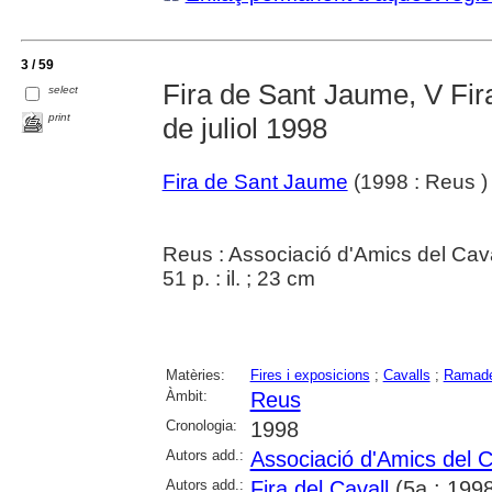
3 / 59
Fira de Sant Jaume, V Fira
select
print
de juliol 1998
Fira de Sant Jaume
(1998 : Reus )
Reus : Associació d'Amics del Cav
51 p. : il. ; 23 cm
Matèries:
Fires i exposicions
;
Cavalls
;
Ramade
Àmbit:
Reus
Cronologia:
1998
Autors add.:
Associació d'Amics del 
Autors add.:
Fira del Cavall
(5a : 1998