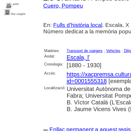
print
Cuero, Pompeu
Text complet
En:
Fulls d'història local
. Escala, X 
Número dedicat a la memòria popul
Matèries:
Transport de viatgers
;
Vehicles
;
Dili
Àmbit:
Escala, l'
Cronologia:
[1880 - 1930]
Accés:
https://xacpremsa.cultu
id=0001555318
[exempla
Localització:
Universitat Autònoma de
Fabra; Universitat Pomp
B. Víctor Català (L'Esca
B. Jaume Vicens Vives 
Enllaç permanent a aquest regis