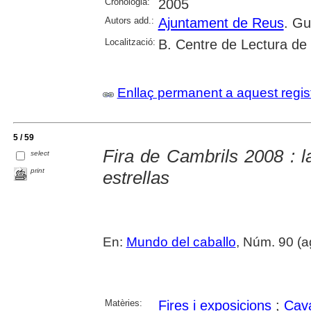
Cronologia:
2005
Autors add.:
Ajuntament de Reus
. Gu
Localització:
B. Centre de Lectura de
Enllaç permanent a aquest regis
5 / 59
Fira de Cambrils 2008 : 
select
print
estrellas
En:
Mundo del caballo
, Núm. 90 (a
Matèries:
Fires i exposicions
;
Cava