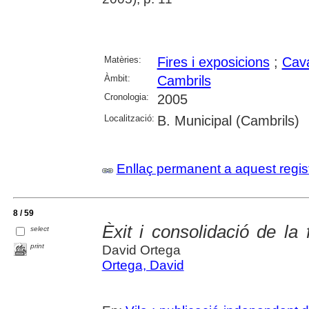
Matèries:
Fires i exposicions
;
Cava
Àmbit:
Cambrils
Cronologia:
2005
Localització:
B. Municipal (Cambrils)
Enllaç permanent a aquest regis
8 / 59
Èxit i consolidació de la
select
print
David Ortega
Ortega, David