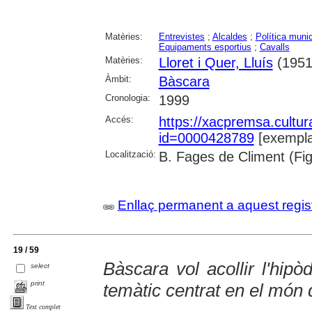
Matèries:
Entrevistes
;
Alcaldes
;
Política munic
Equipaments esportius
;
Cavalls
Matèries:
Lloret i Quer, Lluís
(1951
Àmbit:
Bàscara
Cronologia:
1999
Accés:
https://xacpremsa.cultu
id=0000428789
[exempla
Localització:
B. Fages de Climent (Fig
Enllaç permanent a aquest regis
19 / 59
Bàscara vol acollir l'hip
select
print
temàtic centrat en el món 
Text complet