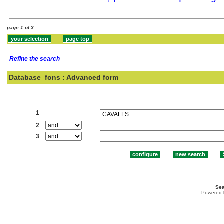
page 1 of 3
Refine the search
Database
fons : Advanced form
Search:
1
2
3
Sea
Powered