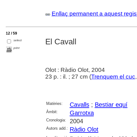
Enllaç permanent a aquest regis
12 / 59
El Cavall
select
print
Olot : Ràdio Olot, 2004
23 p. : il. ; 27 cm (
Trenquem el cuc
Matèries:
Cavalls
;
Bestiar equí
Àmbit:
Garrotxa
Cronologia:
2004
Autors add.:
Ràdio Olot