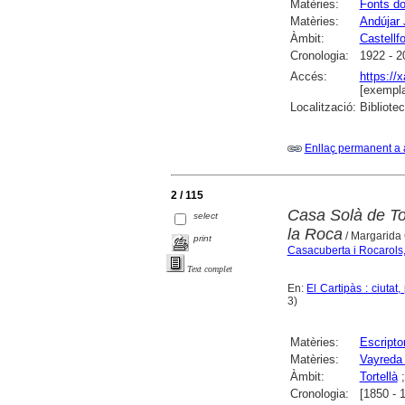
Matèries:
Fonts d
Matèries:
Andújar 
Àmbit:
Castellfo
Cronologia:
1922 - 2
Accés:
https://
[exempla
Localització:
Bibliote
Enllaç permanent a 
2 / 115
Casa Solà de Tor
select
la Roca
/ Margarida
print
Casacuberta i Rocarols
Text complet
En:
El Cartipàs : ciutat
3)
Matèries:
Escripto
Matèries:
Vayreda 
Àmbit:
Tortellà
Cronologia:
[1850 - 