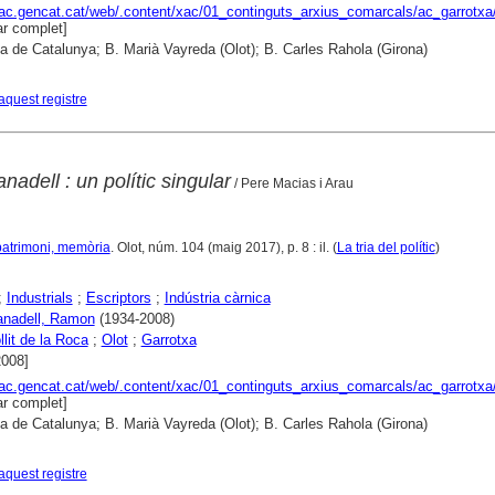
xac.gencat.cat/web/.content/xac/01_continguts_arxius_comarcals/ac_garrotxa
r complet]
ca de Catalunya; B. Marià Vayreda (Olot); B. Carles Rahola (Girona)
aquest registre
adell : un polític singular
/ Pere Macias i Arau
, patrimoni, memòria
. Olot, núm. 104 (maig 2017), p. 8 : il. (
La tria del polític
)
;
Industrials
;
Escriptors
;
Indústria càrnica
anadell, Ramon
(1934-2008)
llit de la Roca
;
Olot
;
Garrotxa
2008]
xac.gencat.cat/web/.content/xac/01_continguts_arxius_comarcals/ac_garrotxa
r complet]
ca de Catalunya; B. Marià Vayreda (Olot); B. Carles Rahola (Girona)
aquest registre