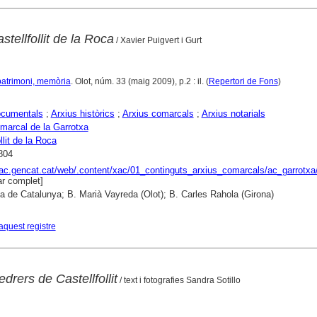
tellfollit de la Roca
/ Xavier Puigvert i Gurt
, patrimoni, memòria
. Olot, núm. 33 (maig 2009), p.2 : il. (
Repertori de Fons
)
ocumentals
;
Arxius històrics
;
Arxius comarcals
;
Arxius notarials
marcal de la Garrotxa
llit de la Roca
804
xac.gencat.cat/web/.content/xac/01_continguts_arxius_comarcals/ac_garrotxa
r complet]
ca de Catalunya; B. Marià Vayreda (Olot); B. Carles Rahola (Girona)
aquest registre
drers de Castellfollit
/ text i fotografies Sandra Sotillo