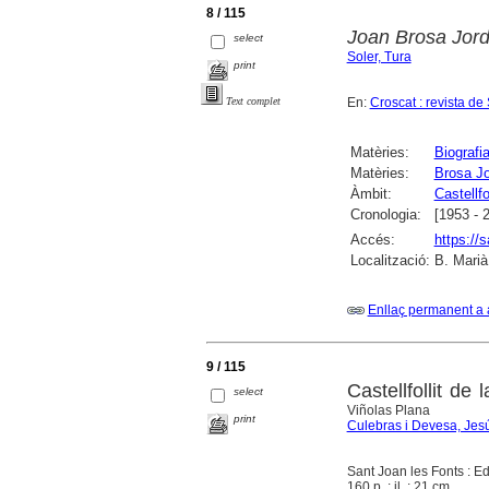
8 / 115
Joan Brosa Jord
select
Soler, Tura
print
En:
Croscat : revista de
Text complet
Matèries:
Biografi
Matèries:
Brosa Jo
Àmbit:
Castellfo
Cronologia:
[1953 - 
Accés:
https://
Localització:
B. Marià
Enllaç permanent a 
9 / 115
Castellfollit de
select
Viñolas Plana
print
Culebras i Devesa, Jes
Sant Joan les Fonts : Edi
160 p. : il. ; 21 cm