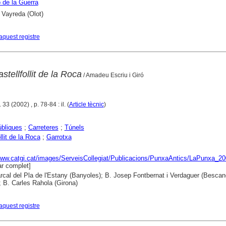
 de la Guerra
 Vayreda (Olot)
aquest registre
stellfollit de la Roca
/ Amadeu Escriu i Giró
33 (2002) , p. 78-84 : il. (
Article tècnic
)
bliques
;
Carreteres
;
Túnels
llit de la Roca
;
Garrotxa
www.catgi.cat/images/ServeisCollegiat/Publicacions/PunxaAntics/LaPunxa_2
r complet]
cal del Pla de l'Estany (Banyoles); B. Josep Fontbernat i Verdaguer (Bescan
; B. Carles Rahola (Girona)
aquest registre