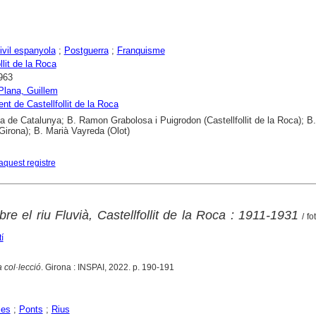
ivil espanyola
;
Postguerra
;
Franquisme
llit de la Roca
963
Plana, Guillem
nt de Castellfollit de la Roca
ca de Catalunya; B. Ramon Grabolosa i Puigrodon (Castellfollit de la Roca); B
Girona); B. Marià Vayreda (Olot)
aquest registre
re el riu Fluvià, Castellfollit de la Roca : 1911-1931
/ fo
í
 col·lecció
. Girona : INSPAI, 2022. p. 190-191
ies
;
Ponts
;
Rius