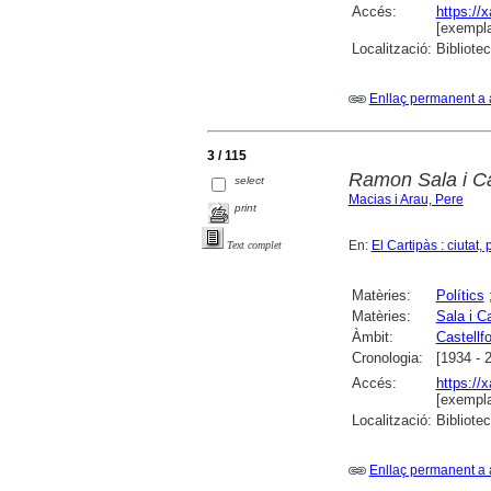
Accés:
https://
[exempla
Localització:
Bibliote
Enllaç permanent a 
3 / 115
Ramon Sala i Can
select
Macias i Arau, Pere
print
En:
El Cartipàs : ciutat
Text complet
Matèries:
Polítics
Matèries:
Sala i C
Àmbit:
Castellfo
Cronologia:
[1934 - 
Accés:
https://
[exempla
Localització:
Bibliote
Enllaç permanent a 