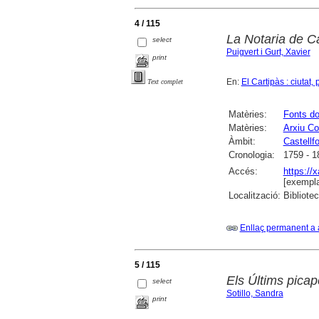
4 / 115
La Notaria de Cas
select
Puigvert i Gurt, Xavier
print
En:
El Cartipàs : ciutat
Text complet
Matèries:
Fonts d
Matèries:
Arxiu Co
Àmbit:
Castellfo
Cronologia:
1759 - 1
Accés:
https://
[exempla
Localització:
Bibliote
Enllaç permanent a 
5 / 115
Els Últims picape
select
Sotillo, Sandra
print