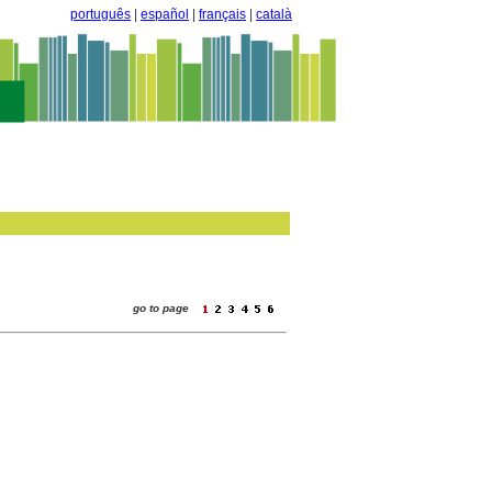
português
|
español
|
français
|
català
go to page