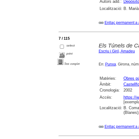
Autors add.:
Depósito
Localització:
B. Marià
Enllaç permanent a 
7 / 115
Els Túnels de Ca
select
Escriu i Giró, Amadeu
print
En:
Punxa
. Girona, núm. 
Text complet
Matèries:
Obres pú
Àmbit:
Castellfo
Cronologia:
2002
Accés:
https://
[exempla
Localització:
B. Comar
(Blanes)
Enllaç permanent a 