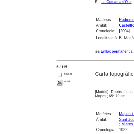
En:
La Comarca d'Olot
,
Matèries:
Pedrere
Àmbit:
Castellfo
Cronologia:
[2004]
Localització:
B. Marià
Enllaç permanent a 
6 / 115
Carta topográfica
select
print
[Madrid] : Depósito de l
Mapes ; 65* 70 cm
Matèries:
Mapes i 
Àmbit:
Sant Joa
;
Mieres
Cronologia:
1922