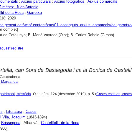
ocumentals
;
Arxius particulars
;
Arxius fotogràfics
;
Arxius comarcals
Jiménez, Juan Antonio
llit de la Roca
;
Garrotxa
018; 2020
xac.gencat.cat/web/.content/xac/01_continguts_arxius_comarcals/ac_garrotxa
r complet]
ca de Catalunya; B. Marià Vayreda (Olot); B. Carles Rahola (Girona)
aquest registre
tellà, can Sors de Bassegoda i ca la Bonica de Castellfo
 Casacuberta
, Margarida
, patrimoni, memòria
. Olot, núm. 124 (desembre 2019), p. 5 (
Cases escrites, case
rs
;
Literatura
;
Cases
i Vila, Joaquim
(1843-1894)
;
Bassegoda
- Albanyà ;
Castellfollit de la Roca
1900]