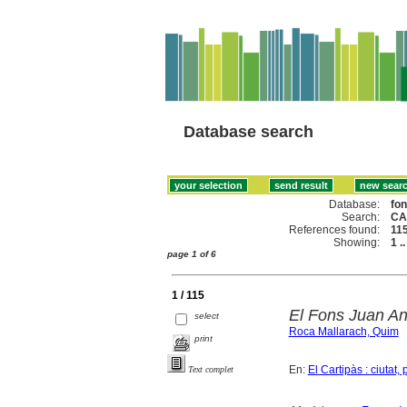
Database search
Database:
fo
Search:
CA
References found:
11
Showing:
1 .
page 1 of 6
1 / 115
El Fons Juan An
select
Roca Mallarach, Quim
print
En:
El Cartipàs : ciutat
Text complet