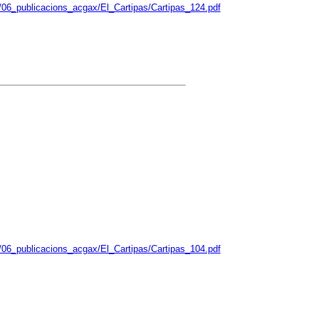
/06_publicacions_acgax/El_Cartipas/Cartipas_124.pdf
/06_publicacions_acgax/El_Cartipas/Cartipas_104.pdf