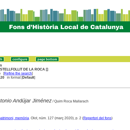
ns
STELLFOLLIT DE LA ROCA []
5
[
Refine the search
]
. 20
in format [
Default
]
tonio Andújar Jiménez
/ Quim Roca Mallarach
, patrimoni, memòria
. Olot, núm. 127 (març 2020), p. 2 (
Repertori del fons
)