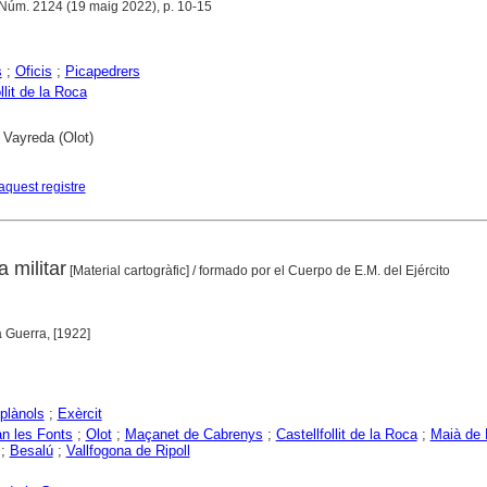
 Núm. 2124 (19 maig 2022), p. 10-15
s
;
Oficis
;
Picapedrers
llit de la Roca
 Vayreda (Olot)
aquest registre
 militar
[Material cartogràfic]
/ formado por el Cuerpo de E.M. del Ejército
a Guerra, [1922]
plànols
;
Exèrcit
n les Fonts
;
Olot
;
Maçanet de Cabrenys
;
Castellfollit de la Roca
;
Maià de 
;
Besalú
;
Vallfogona de Ripoll