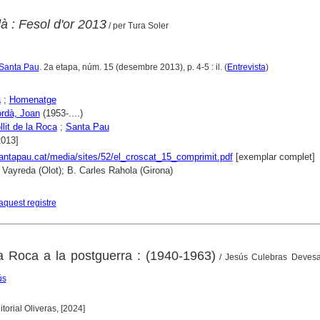
à : Fesol d'or 2013
/ per Tura Soler
 Santa Pau
. 2a etapa, núm. 15 (desembre 2013), p. 4-5 : il. (
Entrevista
)
a
;
Homenatge
rdà, Joan
(1953-....)
llit de la Roca
;
Santa Pau
2013]
santapau.cat/media/sites/52/el_croscat_15_comprimit.pdf
[exemplar complet]
 Vayreda (Olot); B. Carles Rahola (Girona)
aquest registre
 la Roca a la postguerra : (1940-1963)
/ Jesús Culebras Devesa
ús
torial Oliveras, [2024]