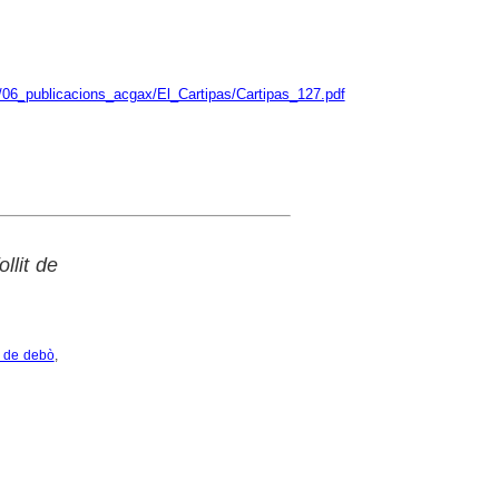
/06_publicacions_acgax/El_Cartipas/Cartipas_127.pdf
llit de
s de debò
,