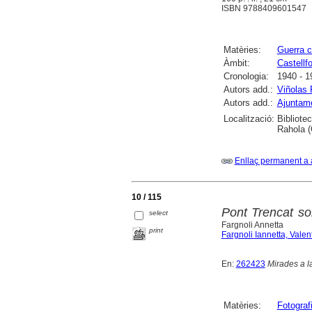
ISBN 9788409601547
Matèries:
Guerra c
Àmbit:
Castellfo
Cronologia:
1940 - 1
Autors add.:
Viñolas 
Autors add.:
Ajuntame
Localització:
Bibliote
Rahola (
Enllaç permanent a 
10 / 115
Pont Trencat sob
select
Fargnoli Annetta
print
Fargnoli Iannetta, Valent
En:
262423
Mirades a la
Matèries:
Fotograf