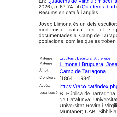
En:
Quaderns de Vilaniu : miscel·là
2026), p. 67-74 : il (
Quaderns d'art
Resums en català i anglès.
Josep Llimona és un dels escultor
modernista català; en el se
documentades al Camp de Tarragona
poblacions, com les que es troben 
Matèries:
Escultors
;
Escultura
;
Art religiós
Matèries:
Llimona i Bruguera, Jos
Àmbit:
Camp de Tarragona
Cronologia:
[1864 - 1934]
Accés:
https://raco.cat/index.p
Localització:
B. Pública de Tarragona
de Catalunya; Universita
Universitat Rovira i Virgi
Muntaner; UAB: Sibhil·la