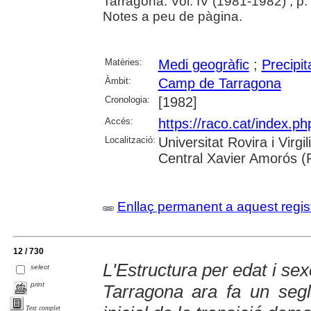
Tarragona. Vol. IV (1981-1982) , p
Notes a peu de pàgina.
Matèries:
Medi geogràfic
;
Precipi
Àmbit:
Camp de Tarragona
Cronologia:
[1982]
Accés:
https://raco.cat/index.p
Localització:
Universitat Rovira i Virg
Central Xavier Amorós (
Enllaç permanent a aquest regis
12 / 730
L'Estructura per edat i se
select
print
Tarragona ara fa un segl
Text complet