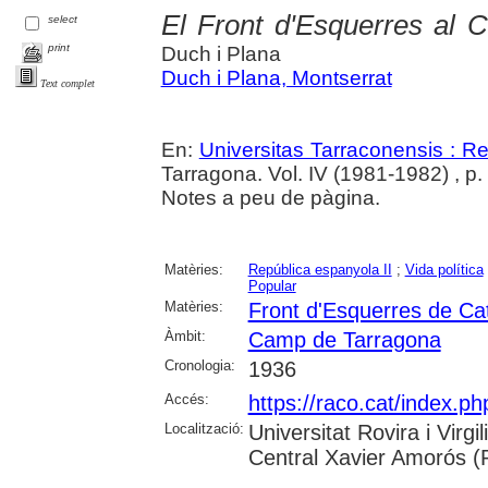
El Front d'Esquerres al
select
print
Duch i Plana
Duch i Plana, Montserrat
Text complet
En:
Universitas Tarraconensis : Rev
Tarragona. Vol. IV (1981-1982) , p
Notes a peu de pàgina.
Matèries:
República espanyola II
;
Vida política
Popular
Matèries:
Front d'Esquerres de Ca
Àmbit:
Camp de Tarragona
Cronologia:
1936
Accés:
https://raco.cat/index.p
Localització:
Universitat Rovira i Virg
Central Xavier Amorós (