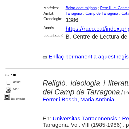
Matèries:
Baixa edat mitjana
;
Pere III el Cerim
Àmbit:
Tarragona
;
Camp de Tarragona
;
Cata
Cronologia:
1386
Accés:
https://raco.cat/index.p
Localització:
B. Centre de Lectura de
Enllaç permanent a aquest regis
8 / 730
Religió, ideologia i litera
select
print
del Camp de Tarragona
/ P
Ferrer i Bosch, Maria Antònia
Text complet
En:
Universitas Tarraconensis : Rev
Tarragona. Vol. VIII (1985-1986) , 