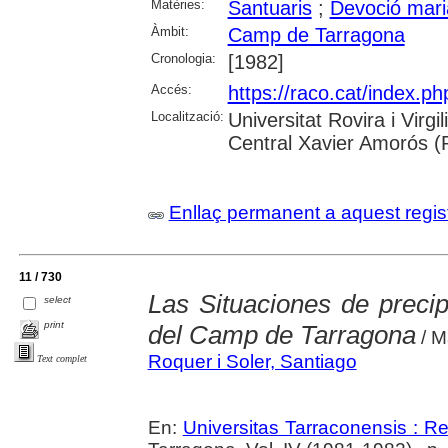
Matèries:
Santuaris
;
Devoció mar
Àmbit:
Camp de Tarragona
Cronologia:
[1982]
Accés:
https://raco.cat/index.p
Localització:
Universitat Rovira i Virg
Central Xavier Amorós (
Enllaç permanent a aquest regis
11 / 730
Las Situaciones de precip
select
print
del Camp de Tarragona
/ M
Roquer i Soler, Santiago
Text complet
En:
Universitas Tarraconensis : Rev