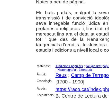
Notes a peu de pàgina.
Els balls parlats, malgrat la se
transmissió i de convicció ideol
seva innegable funció lúdica e
profanes o religioses- i, fins i tot, e
merescut fins ara el detallat estudi
tot i que des de la Renaixen
tangencials d'erudits i folkloristes
estudis i edicions a nivell local o c
Matèries:
Tradicions populars
;
Religiositat popu
;
Historiografia
;
Literatura
Àmbit:
Reus
;
Camp de Tarrago
Cronologia:
[1700 - 1900]
Accés:
https://raco.cat/index.p
Localització:
B. Centre de Lectura de