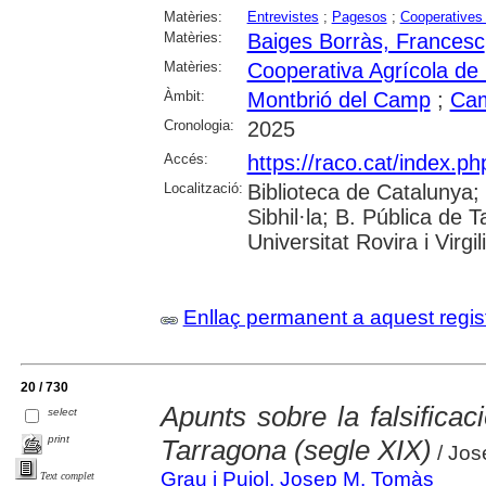
Matèries:
Entrevistes
;
Pagesos
;
Cooperatives 
Matèries:
Baiges Borràs, Francesc
Matèries:
Cooperativa Agrícola de
Àmbit:
Montbrió del Camp
;
Cam
Cronologia:
2025
Accés:
https://raco.cat/index.p
Localització:
Biblioteca de Catalunya
Sibhil·la; B. Pública de
Universitat Rovira i Virgili
Enllaç permanent a aquest regis
20 / 730
Apunts sobre la falsific
select
print
Tarragona (segle XIX)
/ Jos
Grau i Pujol, Josep M. Tomàs
Text complet