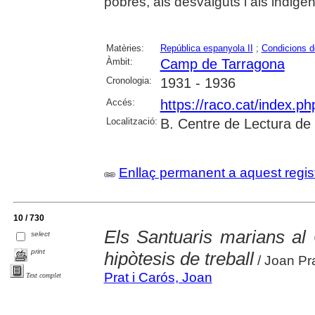
pobres, als desvalguts i als indigen
Matèries:
República espanyola II
;
Condicions d
Àmbit:
Camp de Tarragona
Cronologia:
1931 - 1936
Accés:
https://raco.cat/index.p
Localització:
B. Centre de Lectura de
Enllaç permanent a aquest regis
10 / 730
Els Santuaris marians al
select
print
hipòtesis de treball
/ Joan Pra
Prat i Carós, Joan
Text complet