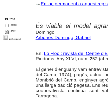
Enllaç permanent a aquest regis
19 / 730
És viable el model agrar
select
print
Domingo
Arbonès Domingo, Gabriel
Text complet
En:
Lo Floc : revista del Centre 
Riudoms. Any XLVI, núm. 252 (abril-j
El gener d'enguany vam entrevist
del Camp, 1974), pagès, actual pr
Montbrió del Camp, enginyer agr
una llarga tradició pagesa. Ens reu
cooperativista continua sent v
Tarragona.