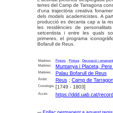
terres del Camp de Tarragona cons
d'una trajectòria creativa foname
dels models academicistes. A part
producció es decanta cap a la real
les residències de personalitat
setcentista i entre les quals s
primeres, el programa iconogràf
Bofarull de Reus.
Matèries:
Pintors
;
Pintura
;
Decoració i ornamen
Matèries:
Muntanya i Placeta, Pere
Matèries:
Palau Bofarull de Reus
Àmbit:
Reus
;
Camp de Tarrago
Cronologia:
[1749 - 1803]
Accés:
https://ddd.uab.cat/recor
Enllaç permanent a aquest regis