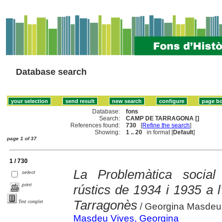
Database search
Database:
fons
Search:
CAMP DE TARRAGONA []
References found:
730
[
Refine the search
]
Showing:
1 .. 20
in format [
Default
]
page 1 of 37
1 / 730
La Problemàtica socia
select
print
rústics de 1934 i 1935 a 
Tarragonès
Text complet
/ Georgina Masdeu
Masdeu Vives, Georgina