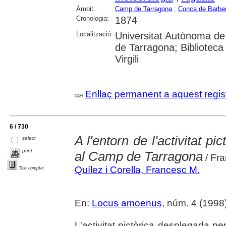
Àmbit:
Camp de Tarragona
;
Conca de Barbe
Cronologia:
1874
Localització:
Universitat Autònoma de 
de Tarragona; Biblioteca 
Virgili
Enllaç permanent a aquest regis
6 / 730
A l'entorn de l'activitat 
select
print
al Camp de Tarragona
/ Fra
Quílez i Corella, Francesc M.
Text complet
En:
Locus amoenus
, núm. 4 (1998
L'activitat pictòrica desplegada 