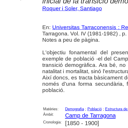
inicial de la transició dem
Roquer i Soler, Santiago
En:
Universitas Tarraconensis : Rev
Tarragona. Vol. IV (1981-1982) , p
Notes a peu de pàgina.
L'objectiu fonamental del presen
exemple de població -el del Camp 
transició demogràfica. Ara bé, no
natalitat i mortalitat, sinó l'estruct
Així doncs, es tracta bàsicament de
només d'una forma secundària, f
població.
Matèries:
Demografia
;
Població
;
Estructura de
Àmbit:
Camp de Tarragona
Cronologia:
[1850 - 1900]