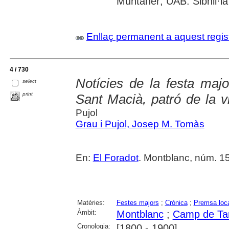
Muntaner; UAB: Sibhil·la
Enllaç permanent a aquest regis
4 / 730
Notícies de la festa maj
select
print
Sant Macià, patró de la v
Pujol
Grau i Pujol, Josep M. Tomàs
En:
El Foradot
. Montblanc, núm. 153
Matèries:
Festes majors
;
Crònica
;
Premsa loc
Àmbit:
Montblanc
;
Camp de Ta
Cronologia:
[1800 - 1900]