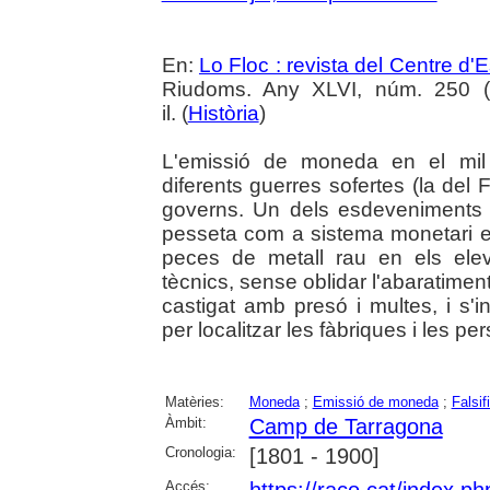
En:
Lo Floc : revista del Centre 
Riudoms. Any XLVI, núm. 250 (o
il. (
Història
)
L'emissió de moneda en el mil 
diferents guerres sofertes (la del F
governs. Un dels esdeveniments m
pesseta com a sistema monetari esta
peces de metall rau en els ele
tècnics, sense oblidar l'abaratimen
castigat amb presó i multes, i s'in
per localitzar les fàbriques i les pe
Matèries:
Moneda
;
Emissió de moneda
;
Falsi
Àmbit:
Camp de Tarragona
Cronologia:
[1801 - 1900]
Accés: