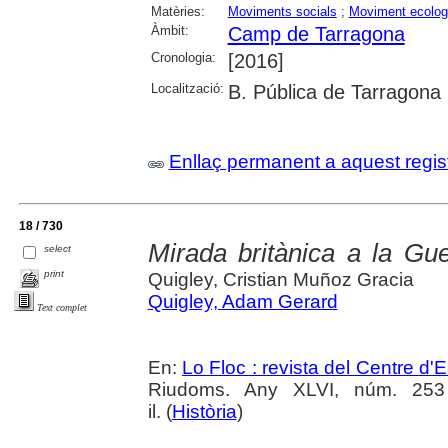
Matèries:
Moviments socials
;
Moviment ecolog
Àmbit:
Camp de Tarragona
Cronologia:
[2016]
Localització:
B. Pública de Tarragona
Enllaç permanent a aquest regis
18 / 730
Mirada britànica a la Gu
select
print
Quigley, Cristian Muñoz Gracia
Quigley, Adam Gerard
Text complet
En:
Lo Floc : revista del Centre 
Riudoms. Any XLVI, núm. 253 (
il. (
Història
)