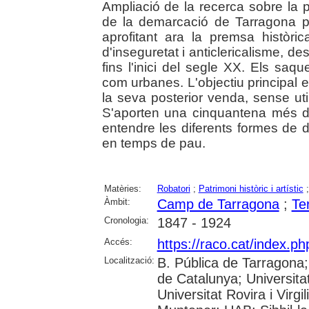
Ampliació de la recerca sobre la p
de la demarcació de Tarragona p
aprofitant ara la premsa històr
d'inseguretat i anticlericalisme, de
fins l'inici del segle XX. Els saqu
com urbanes. L'objectiu principal 
la seva posterior venda, sense util
S'aporten una cinquantena més de
entendre les diferents formes de de
en temps de pau.
Matèries:
Robatori
;
Patrimoni històric i artístic
Àmbit:
Camp de Tarragona
;
Te
Cronologia:
1847 - 1924
Accés:
https://raco.cat/index.p
Localització:
B. Pública de Tarragona
de Catalunya; Universita
Universitat Rovira i Virgi