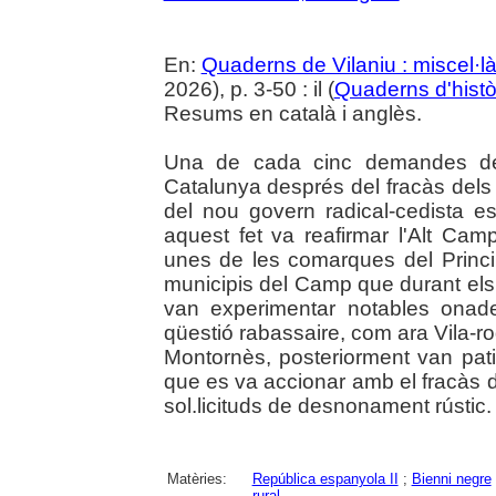
En:
Quaderns de Vilaniu : miscel·là
2026), p. 3-50 : il (
Quaderns d'histò
Resums en català i anglès.
Una de cada cinc demandes de d
Catalunya després del fracàs dels 
del nou govern radical-cedista 
aquest fet va reafirmar l'Alt Ca
unes de les comarques del Princip
municipis del Camp que durant el
van experimentar notables onad
qüestió rabassaire, com ara Vila-r
Montornès, posteriorment van pat
que es va accionar amb el fracàs d
sol.licituds de desnonament rústic.
Matèries:
República espanyola II
;
Bienni negre
rural