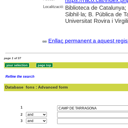
https://raco.cat/index.p
Localització:
Biblioteca de Catalunya
Sibhil·la; B. Pública de
Universitat Rovira i Virgili
Enllaç permanent a aquest regis
page 1 of 37
Refine the search
Database
fons : Advanced form
Search:
1
2
3