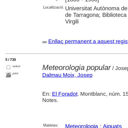
Localització:
Universitat Autònoma de 
de Tarragona; Biblioteca 
Virgili
Enllaç permanent a aquest regis
5 / 730
Meteorologia popular
select
/ Jose
print
Dalmau Moix, Josep
En:
El Foradot
. Montblanc, núm. 153
Notes.
Matèries:
Meteorologia
;
Aiguats