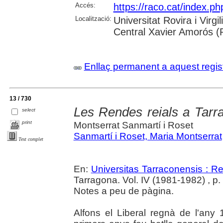
Accés:
https://raco.cat/index.p
Localització:
Universitat Rovira i Virg
Central Xavier Amorós (
Enllaç permanent a aquest regis
13 / 730
Les Rendes reials a Tarr
select
print
Montserrat Sanmartí i Roset
Sanmartí i Roset, Maria Montserrat
Text complet
En:
Universitas Tarraconensis : Rev
Tarragona. Vol. IV (1981-1982) , p
Notes a peu de pàgina.
Alfons el Liberal regnà de l'any