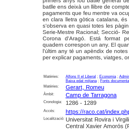
primers anys fou batlle general 
batlle ens deixà un llibre de compt
pagaments que feu mentre va ocupar 
en clara lletra gòtica catalana, és
s'observa en quasi totes les pàgine
Serie-Mestre Racional; Secció- Re
Corona d'Aragó. Está format p
quadern correspon un any. El qua
l'últim any té un apèndix de note
per explicar pagaments, viatges, o
Matèries:
Alfons II el Liberal
;
Economia
;
Admini
Baixa edat mitjana
;
Fonts documenta
Matèries:
Gerart, Romeu
Àmbit:
Camp de Tarragona
Cronologia:
1286 - 1289
Accés:
https://raco.cat/index.p
Localització:
Universitat Rovira i Virg
Central Xavier Amorós (