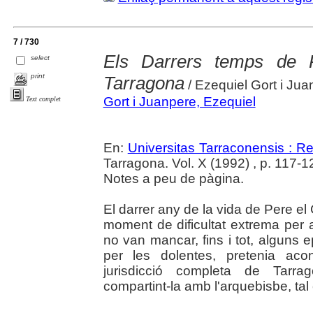
7 / 730
Els Darrers temps de Pe
select
print
Tarragona
/ Ezequiel Gort i Jua
Gort i Juanpere, Ezequiel
Text complet
En:
Universitas Tarraconensis : Rev
Tarragona. Vol. X (1992) , p. 117-1
Notes a peu de pàgina.
El darrer any de la vida de Pere el
moment de dificultat extrema per 
no van mancar, fins i tot, alguns ep
per les dolentes, pretenia aco
jurisdicció completa de Tarra
compartint-la amb l'arquebisbe, ta