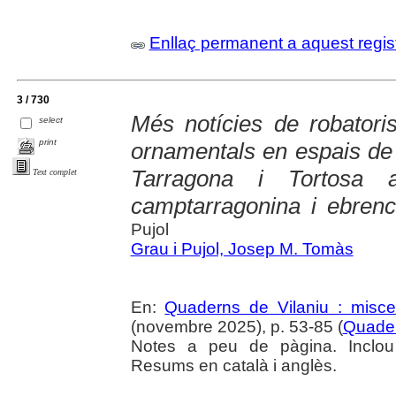
Enllaç permanent a aquest regis
3 / 730
Més notícies de robatoris 
select
print
ornamentals en espais de 
Tarragona i Tortosa 
Text complet
camptarragonina i ebren
Pujol
Grau i Pujol, Josep M. Tomàs
En:
Quaderns de Vilaniu : miscel
(novembre 2025), p. 53-85 (
Quader
Notes a peu de pàgina. Inclou
Resums en català i anglès.