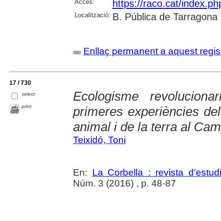
Accés:
https://raco.cat/index.p
Localització:
B. Pública de Tarragona
Enllaç permanent a aquest regis
17 / 730
Ecologisme revoluciona
select
print
primeres experiències del
animal i de la terra al Ca
Teixidó, Toni
En:
La Corbella : revista d'estud
Núm. 3 (2016) , p. 48-87