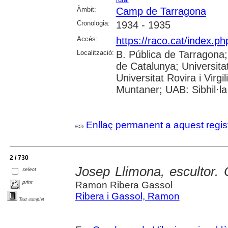
Àmbit:
Camp de Tarragona
Cronologia:
1934 - 1935
Accés:
https://raco.cat/index.p
Localització:
B. Pública de Tarragona
de Catalunya; Universita
Universitat Rovira i Virgi
Muntaner; UAB: Sibhil·la
Enllaç permanent a aquest regis
2 / 730
Josep Llimona, escultor. 
select
print
Ramon Ribera Gassol
Ribera i Gassol, Ramon
Text complet