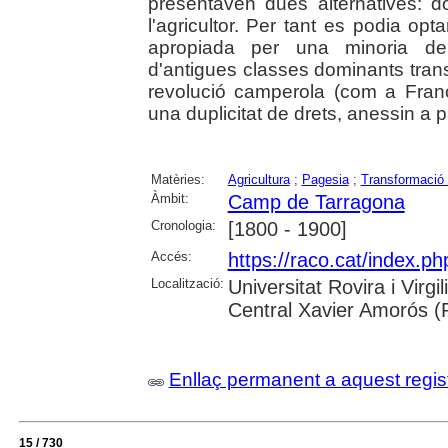
presentaven dues alternatives: do
l'agricultor. Per tant es podia opt
apropiada per una minoria de 
d'antigues classes dominants trans
revolució camperola (com a Franç
una duplicitat de drets, anessin a p
Matèries:
Agricultura
;
Pagesia
;
Transformació 
Àmbit:
Camp de Tarragona
Cronologia:
[1800 - 1900]
Accés:
https://raco.cat/index.p
Localització:
Universitat Rovira i Virg
Central Xavier Amorós (
Enllaç permanent a aquest regis
15 / 730