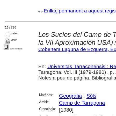
Enllaç permanent a aquest regis
16 / 730
Los Suelos del Camp de T
select
print
la VII Aproximación USA)
/
Cobertera Laguna de Ezquerra, E
Text complet
En:
Universitas Tarraconensis : Rev
Tarragona. Vol. III (1979-1980) , p
Notes a peu de pàgina. Bibliografia
Matèries:
Geografia
;
Sòls
Àmbit:
Camp de Tarragona
Cronologia:
[1980]