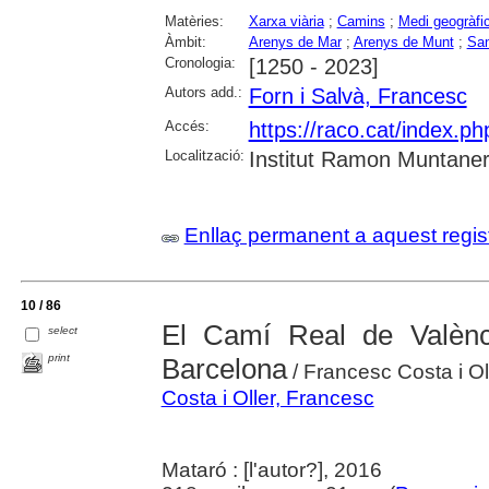
Matèries:
Xarxa viària
;
Camins
;
Medi geogràfi
Àmbit:
Arenys de Mar
;
Arenys de Munt
;
San
Cronologia:
[1250 - 2023]
Autors add.:
Forn i Salvà, Francesc
Accés:
https://raco.cat/index.
Localització:
Institut Ramon Muntaner;
Enllaç permanent a aquest regis
10 / 86
El Camí Real de Valènc
select
print
Barcelona
/ Francesc Costa i Ol
Costa i Oller, Francesc
Mataró : [l'autor?], 2016