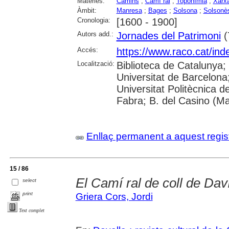
Matèries:
Camins
;
Camí ral
;
Toponímia
;
Xarxa
Àmbit:
Manresa
;
Bages
;
Solsona
;
Solsonè
Cronologia:
[1600 - 1900]
Autors add.:
Jornades del Patrimoni
(
Accés:
https://www.raco.cat/ind
Localització:
Biblioteca de Catalunya;
Universitat de Barcelona; 
Universitat Politècnica 
Fabra; B. del Casino (M
Enllaç permanent a aquest regis
15 / 86
El Camí ral de coll de Dav
select
print
Griera Cors, Jordi
Text complet