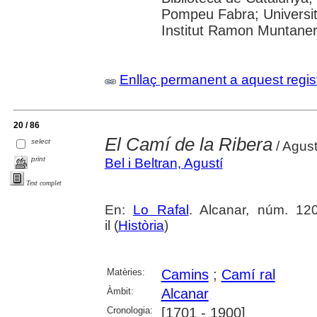
Pompeu Fabra; Universita
Institut Ramon Muntane
Enllaç permanent a aquest regis
20 / 86
El Camí de la Ribera
select
/ Agust
print
Bel i Beltran, Agustí
Text complet
En:
Lo Rafal
. Alcanar, núm. 120
il (
Història
)
Matèries:
Camins
;
Camí ral
Àmbit:
Alcanar
Cronologia:
[1701 - 1900]