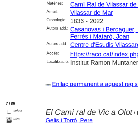
Matèries:
Camí Ral de Vilassar de
Àmbit:
Vilassar de Mar
Cronologia:
1836 - 2022
Autors add.:
Casanovas i Berdaguer, 
Ferrés i Mataró, Joan
Autors add.:
Centre d'Esudis Vilassa
Accés:
https://raco.cat/index.
Localització:
Institut Ramon Muntaner;
Enllaç permanent a aquest regis
7 / 86
El Camí ral de Vic a Olot
select
/ 
print
Gelis i Torró, Pere