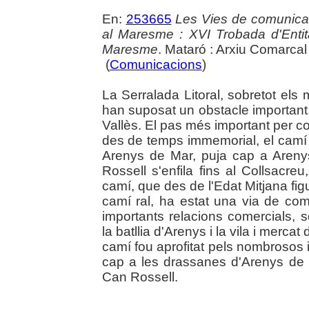
En:
253665
Les Vies de comunicaci
al Maresme : XVI Trobada d'Enti
Maresme
. Mataró : Arxiu Comarca
(
Comunicacions
)
La Serralada Litoral, sobretot els
han suposat un obstacle important 
Vallès. El pas més important per 
des de temps immemorial, el camí q
Arenys de Mar, puja cap a Aren
Rossell s'enfila fins al Collsacre
camí, que des de l'Edat Mitjana fi
camí ral, ha estat una via de com
importants relacions comercials, s
la batllia d'Arenys i la vila i mercat
camí fou aprofitat pels nombrosos i
cap a les drassanes d'Arenys de
Can Rossell.