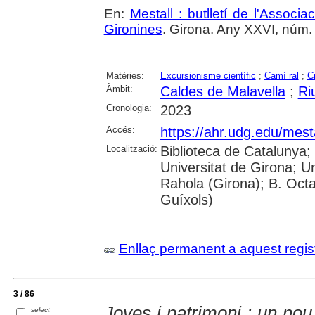
En:
Mestall : butlletí de l'Associ
Gironines
. Girona. Any XXVI, núm. 
Matèries:
Excursionisme científic
;
Camí ral
;
C
Àmbit:
Caldes de Malavella
;
Ri
Cronologia:
2023
Accés:
https://ahr.udg.edu/mest
Localització:
Biblioteca de Catalunya;
Universitat de Girona; U
Rahola (Girona); B. Octav
Guíxols)
Enllaç permanent a aquest regis
3 / 86
Joves i patrimoni : un nou
select