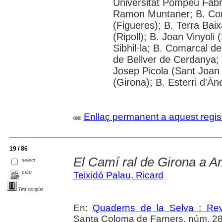
Universitat Pompeu Fabra; 
Ramon Muntaner; B. Com
(Figueres); B. Terra Bai
(Ripoll); B. Joan Vinyol
Sibhil·la; B. Comarcal de
de Bellver de Cerdanya; 
Josep Picola (Sant Joan
(Girona); B. Esterri d'À
Enllaç permanent a aquest regis
19 / 86
El Camí ral de Girona a A
select
print
Teixidó Palau, Ricard
Text complet
En:
Quaderns de la Selva : Revi
Santa Coloma de Farners, núm. 28 (2