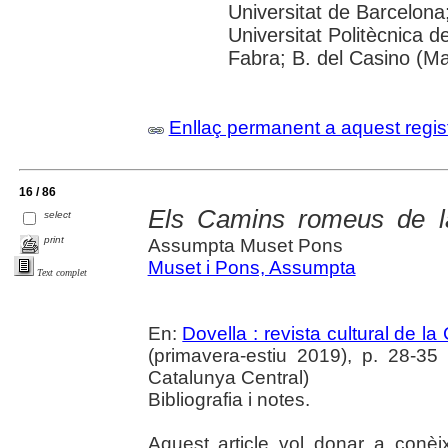
Universitat de Barcelona; 
Universitat Politècnica 
Fabra; B. del Casino (M
Enllaç permanent a aquest regis
16 / 86
Els Camins romeus de l
select
print
Assumpta Muset Pons
Muset i Pons, Assumpta
Text complet
En:
Dovella : revista cultural de l
(primavera-estiu 2019), p. 28-35 :
Catalunya Central)
Bibliografia i notes.
Aquest article vol donar a conèixe