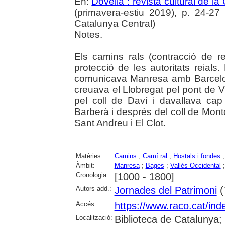
En:
Dovella : revista cultural de l
(primavera-estiu 2019), p. 24-27 :
Catalunya Central)
Notes.
Els camins rals (contracció de r
protecció de les autoritats reial
comunicava Manresa amb Barcelon
creuava el Llobregat pel pont de V
pel coll de Daví i davallava cap
Barberà i després del coll de Mon
Sant Andreu i El Clot.
Matèries:
Camins
;
Camí ral
;
Hostals i fondes
Àmbit:
Manresa
;
Bages
;
Vallès Occidental
Cronologia:
[1000 - 1800]
Autors add.:
Jornades del Patrimoni
(
Accés:
https://www.raco.cat/ind
Localització:
Biblioteca de Catalunya;