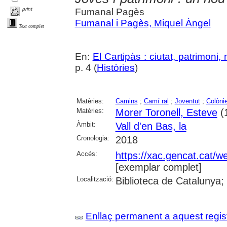
print
Fumanal Pagès
Fumanal i Pagès, Miquel Àngel
Text complet
En:
El Cartipàs : ciutat, patrimoni
p. 4 (
Històries
)
Matèries:
Camins
;
Camí ral
;
Joventut
;
Colòni
Matèries:
Morer Toronell, Esteve
(
Àmbit:
Vall d'en Bas, la
Cronologia:
2018
Accés:
https://xac.gencat.cat/
[exemplar complet]
Localització:
Biblioteca de Catalunya;
Enllaç permanent a aquest regis