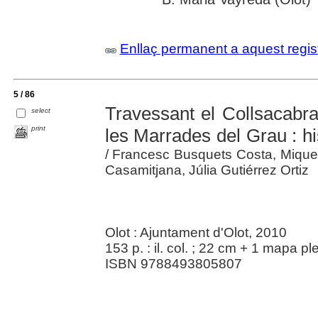
Enllaç permanent a aquest regis
5 / 86
Travessant el Collsacabra 
select
print
les Marrades del Grau : hi
/ Francesc Busquets Costa, Miqu
Casamitjana, Júlia Gutiérrez Ortiz
Olot : Ajuntament d'Olot, 2010
153 p. : il. col. ; 22 cm + 1 mapa pl
ISBN 9788493805807