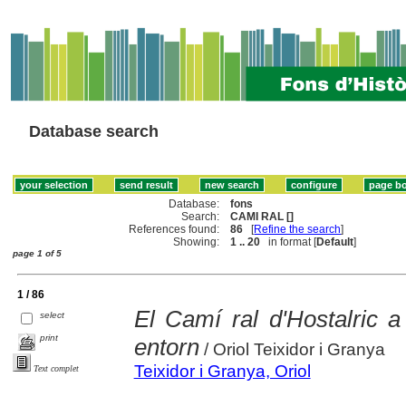
Database search
Database:
fons
Search:
CAMI RAL []
References found:
86
[
Refine the search
]
Showing:
1 .. 20
in format [
Default
]
page 1 of 5
1 / 86
El Camí ral d'Hostalric a
select
print
entorn
/ Oriol Teixidor i Granya
Teixidor i Granya, Oriol
Text complet