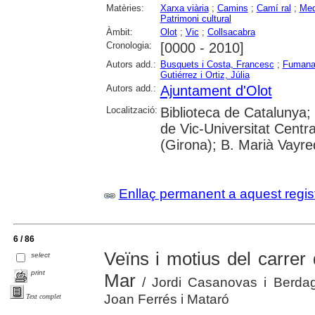
Matèries:
Xarxa viària
;
Camins
;
Camí ral
;
Med
Patrimoni cultural
Àmbit:
Olot
;
Vic
;
Collsacabra
Cronologia:
[0000 - 2010]
Autors add.:
Busquets i Costa, Francesc
;
Fumanal
Gutiérrez i Ortiz, Júlia
Autors add.:
Ajuntament d'Olot
Localització:
Biblioteca de Catalunya; 
de Vic-Universitat Centr
(Girona); B. Marià Vayred
Enllaç permanent a aquest regis
6 / 86
Veïns i motius del carrer
select
print
Mar
/ Jordi Casanovas i Berdagu
Joan Ferrés i Mataró
Text complet