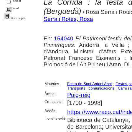
La Corrida : la festa 
select
print
(Berguedà)
/ Rosa Serra i Roté
Serra i Rotés, Rosa
Text complet
En:
154040
El Patrimoni festiu de
Pirinenques
. Andorra la Vella 
d'Andorra. Ministeri d'Afers Exte
Patronat Francesc Eiximenis : I
Promoció de l'Alt Pirineu i Aran, DL 
Matèries:
Festa de Sant Antoni Abat
;
Festes po
Transports i comunicacions
;
Camí ra
Àmbit:
Puig-reig
Cronologia:
[1700 - 1998]
Accés:
https://www.raco.cat/ind
Localització:
Biblioteca de Catalunya;
de Barcelona; Universitat