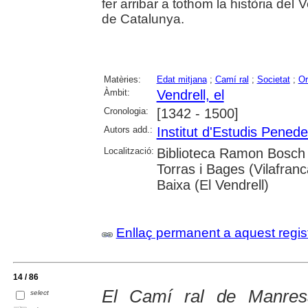
fer arribar a tothom la història del 
de Catalunya.
Matèries:
Edat mitjana
;
Camí ral
;
Societat
;
Or
Àmbit:
Vendrell, el
Cronologia:
[1342 - 1500]
Autors add.:
Institut d'Estudis Pened
Localització:
Biblioteca Ramon Bosch 
Torras i Bages (Vilafranc
Baixa (El Vendrell)
Enllaç permanent a aquest regis
14 / 86
El Camí ral de Manres
select