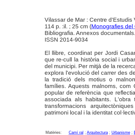
Vilassar de Mar : Centre d'Estudis
114 p. :il. ; 25 cm (
Monografies del
Bibliografia. Annexos documentals
ISSN 2014-9034
El llibre, coordinat per Jordi Ca
que re-cull la història social i u
del municipi. Per mitjà de la recerc
explora l'evolució del carrer des del
la tradició dels motius o malno
famílies. Aquests malnoms, com 
popular de referència que reflectia
associada als habitants. L'obra
transformacions arquitectòniques
patrimoni local i la identitat col·le
Matèries:
Camí ral
;
Arquitectura
;
Urbanisme
;