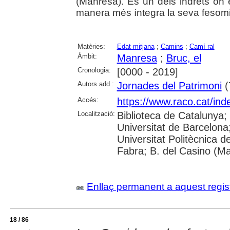
(Manresa). És un dels indrets on 
manera més íntegra la seva fesomia
Matèries:
Edat mitjana
;
Camins
;
Camí ral
Àmbit:
Manresa
;
Bruc, el
Cronologia:
[0000 - 2019]
Autors add.:
Jornades del Patrimoni
(
Accés:
https://www.raco.cat/ind
Localització:
Biblioteca de Catalunya;
Universitat de Barcelona; 
Universitat Politècnica 
Fabra; B. del Casino (M
Enllaç permanent a aquest regis
18 / 86