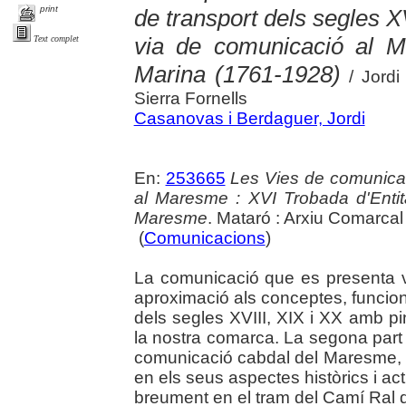
print
de transport dels segles X
via de comunicació al 
Text complet
Marina (1761-1928)
/ Jordi
Sierra Fornells
Casanovas i Berdaguer, Jordi
En:
253665
Les Vies de comunicaci
al Maresme : XVI Trobada d'Enti
Maresme
. Mataró : Arxiu Comarca
(
Comunicacions
)
La comunicació que es presenta v
aproximació als conceptes, funcion
dels segles XVIII, XIX i XX amb p
la nostra comarca. La segona part 
comunicació cabdal del Maresme, 
en els seus aspectes històrics i ac
breument en el tram del Camí Ral de