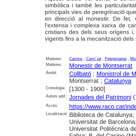
simbòlica i també les particularita
principals vies de peregrinació q
en direcció al monestir. De fet
l'extensa i complexa xarxa de c
cristians des dels seus orígens 
vigents fins a la mecanització dels
Matèries:
Camins
;
Camí ral
;
Pelegrinatge
;
Mon
Matèries:
Monestir de Montserrat
Àmbit:
Collbató
;
Monistrol de M
Montserrat ;
Catalunya
Cronologia:
[1300 - 1900]
Autors add.:
Jornades del Patrimoni
(
Accés:
https://www.raco.cat/ind
Localització:
Biblioteca de Catalunya;
Universitat de Barcelona; 
Universitat Politècnica 
Fabra; B. del Casino (M