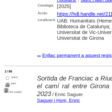
Cronologia:
[2025]
Accés:
https://hdl.handle.net/2
Localització:
UAB: Humanitats (Hemero
Biblioteca de Catalunya;
Universitat de Vic-Univer
Universitat de Girona
Enllaç permanent a aquest regis
2 / 86
Sortida de Franciac a Riud
select
print
el camí ral entre Girona
2023
Text complet
/ Enric Saguer
Saguer i Hom, Enric