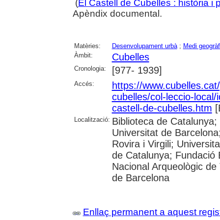
(
El Castell de Cubelles : història i 
Apèndix documental.
Matèries:
Desenvolupament urbà
;
Medi geogràf
Àmbit:
Cubelles
Cronologia:
[977- 1939]
Accés:
https://www.cubelles.cat/
cubelles/col-leccio-local/
castell-de-cubelles.htm
[
Localització:
Biblioteca de Catalunya;
Universitat de Barcelona;
Rovira i Virgili; Universi
de Catalunya; Fundació 
Nacional Arqueològic de T
de Barcelona
Enllaç permanent a aquest regis