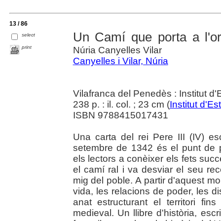
13 / 86
Un Camí que porta a l'or
select
print
Núria Canyelles Vilar
Canyelles i Vilar, Núria
Vilafranca del Penedès : Institut 
238 p. : il. col. ; 23 cm (
Institut d'
ISBN 9788415017431
Una carta del rei Pere III (IV) 
setembre de 1342 és el punt de p
els lectors a conèixer els fets succe
el camí ral i va desviar el seu r
mig del poble. A partir d'aquest m
vida, les relacions de poder, les d
anat estructurant el territori fin
medieval. Un llibre d'història, esc