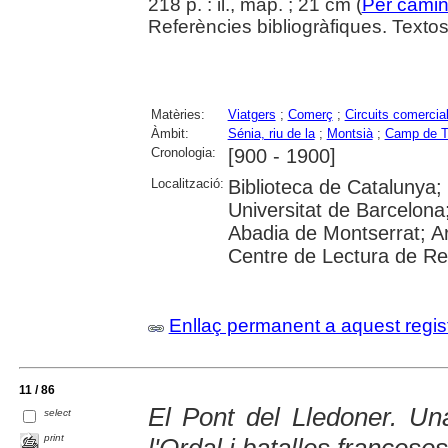
218 p. : il., map. ; 21 cm (
Per camin
Referències bibliogràfiques. Textos 
Matèries:
Viatgers
;
Comerç
;
Circuits comercia
Àmbit:
Sénia, riu de la
;
Montsià
;
Camp de T
Cronologia:
[900 - 1900]
Localització:
Biblioteca de Catalunya;
Universitat de Barcelona
Abadia de Montserrat; Ar
Centre de Lectura de R
Enllaç permanent a aquest regis
11 / 86
El Pont del Lledoner. Un
select
print