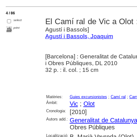
4 / 86
El Camí ral de Vic a Olot :
select
print
Agustí i Bassols]
Agustí i Bassols, Joaquim
[Barcelona] : Generalitat de Catalu
i Obres Públiques, DL 2010
32 p. : il. col. ; 15 cm
Matèries:
Guies excursionistes
;
Camí ral
;
Cam
Àmbit:
Vic
;
Olot
Cronologia:
[2010]
Autors add.:
Generalitat de Cataluny
Obres Públiques
Localització:
B. Marià Vayreda (Olot)