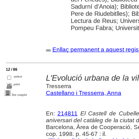
Sadurní d'Anoia); Biblio
Pere de Riudebitlles); B
Lectura de Reus; Univers
Pompeu Fabra; Universitat
Enllaç permanent a aquest regis
12 / 86
L'Evolució urbana de la vi
select
print
Tresserra
Castellano i Tresserra, Anna
Text complet
En:
214811
El Castell de Cubelle
aniversari del catàleg de la ciutat
Barcelona, Àrea de Cooperació, Ser
cop. 1998. p. 45-67 : il.