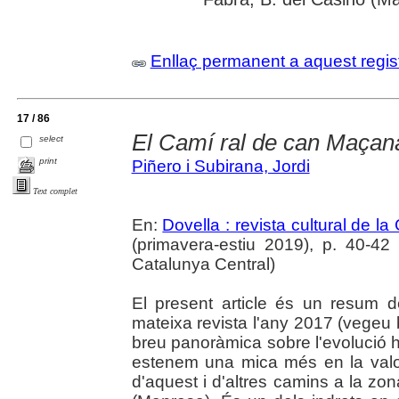
Enllaç permanent a aquest regis
17 / 86
El Camí ral de can Maçan
select
print
Piñero i Subirana, Jordi
Text complet
En:
Dovella : revista cultural de l
(primavera-estiu 2019), p. 40-42 :
Catalunya Central)
El present article és un resum 
mateixa revista l'any 2017 (vegeu 
breu panoràmica sobre l'evolució 
estenem una mica més en la valo
d'aquest i d'altres camins a la zo