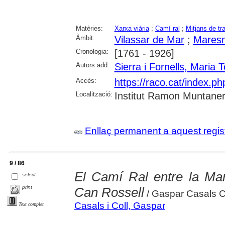
Matèries:
Xarxa viària
;
Camí ral
;
Mitjans de tr
Àmbit:
Vilassar de Mar
;
Mares
Cronologia:
[1761 - 1926]
Autors add.:
Sierra i Fornells, Maria 
Accés:
https://raco.cat/index.
Localització:
Institut Ramon Muntaner;
Enllaç permanent a aquest regis
9 / 86
El Camí Ral entre la Mar
select
print
Can Rossell
/ Gaspar Casals C
Casals i Coll, Gaspar
Text complet