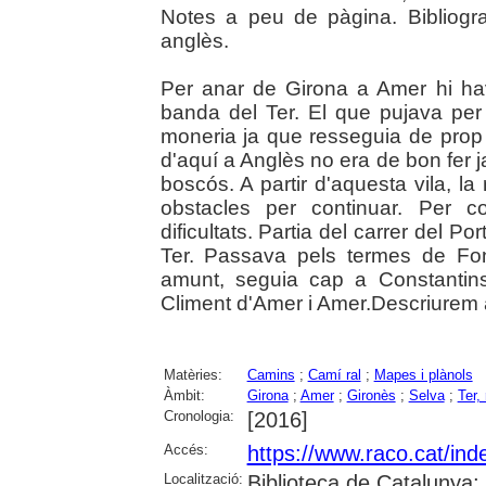
Notes a peu de pàgina. Bibliogra
anglès.
Per anar de Girona a Amer hi ha
banda del Ter. El que pujava per
moneria ja que resseguia de prop 
d'aquí a Anglès no era de bon fer 
boscós. A partir d'aquesta vila, la
obstacles per continuar. Per c
dificultats. Partia del carrer del Po
Ter. Passava pels termes de Fon
amunt, seguia cap a Constantins
Climent d'Amer i Amer.Descriurem 
Matèries:
Camins
;
Camí ral
;
Mapes i plànols
Àmbit:
Girona
;
Amer
;
Gironès
;
Selva
;
Ter, 
Cronologia:
[2016]
Accés:
https://www.raco.cat/in
Localització:
Biblioteca de Catalunya; U