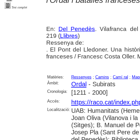
l'Ordal i batalles franceses
Text complet
En:
Del Penedès
. Vilafranca de
219 (
Llibres
)
Ressenya de:
. El Pont del Lledoner. Una històr
franceses / Francesc Costa Oller. M
Matèries:
Ressenyes
;
Camins
;
Camí ral
;
Mape
Àmbit:
Ordal
- Subirats
Cronologia:
[1211 - 2000]
Accés:
https://raco.cat/index.p
Localització:
UAB: Humanitats (Hemero
Joan Oliva (Vilanova i la
(Sitges); B. Manuel de P
Josep Pla (Sant Pere de 
del Penedès); Bibliotec