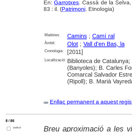
En:
Garrotxes
. Cassà de la Selva,
83 : il. (
Patrimoni
. Etnologia)
Matèries:
Camins
;
Camí ral
Àmbit:
Olot
;
Vall d'en Bas, la
Cronologia:
[2011]
Localització:
Biblioteca de Catalunya;
(Banyoles); B. Carles Fo
Comarcal Salvador Estre
(Ripoll); B. Marià Vayred
Enllaç permanent a aquest regis
8 / 86
Breu aproximació a les v
select