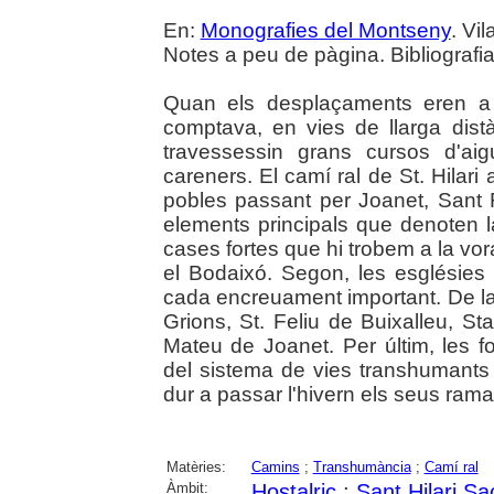
En:
Monografies del Montseny
. Vi
Notes a peu de pàgina. Bibliografia.
Quan els desplaçaments eren a 
comptava, en vies de llarga dist
travessessin grans cursos d'ai
careners. El camí ral de St. Hilari
pobles passant per Joanet, Sant F
elements principals que denoten l
cases fortes que hi trobem a la vora
el Bodaixó. Segon, les esglésies 
cada encreuament important. De la
Grions, St. Feliu de Buixalleu, St
Mateu de Joanet. Per últim, les f
del sistema de vies transhumants 
dur a passar l'hivern els seus rama
Matèries:
Camins
;
Transhumància
;
Camí ral
Àmbit:
Hostalric
;
Sant Hilari S