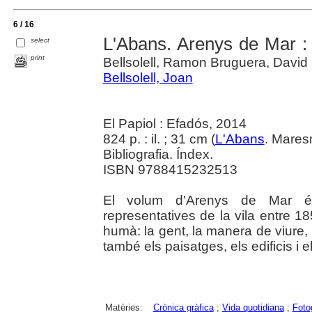
6 / 16
L'Abans. Arenys de Mar : 
select
print
Bellsolell, Ramon Bruguera, Davi
Bellsolell, Joan
El Papiol : Efadós, 2014
824 p. : il. ; 31 cm (
L'Abans
. Mare
Bibliografia. Índex.
ISBN 9788415232513
El volum d'Arenys de Mar és 
representatives de la vila entre 18
humà: la gent, la manera de viure, e
també els paisatges, els edificis 
Matèries:
Crònica gràfica
;
Vida quotidiana
;
Foto