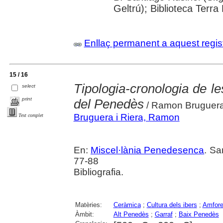
Geltrú); Biblioteca Terra
Enllaç permanent a aquest regis
15 / 16
Tipologia-cronologia de le
select
print
del Penedès
/ Ramon Bruguera 
Bruguera i Riera, Ramon
Text complet
En:
Miscel·lània Penedesenca
. Sa
77-88
Bibliografia.
Matèries:
Ceràmica
;
Cultura dels ibers
;
Amfor
Àmbit:
Alt Penedès
;
Garraf
;
Baix Penedès