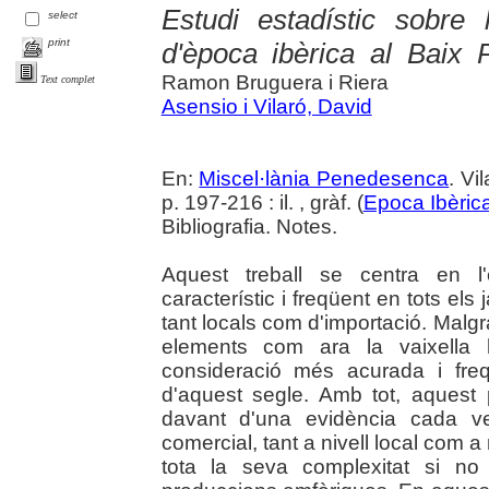
Estudi estadístic sobre
select
print
d'època ibèrica al Baix
Ramon Bruguera i Riera
Text complet
Asensio i Vilaró, David
En:
Miscel·lània Penedesenca
. Vi
p. 197-216 : il. , gràf. (
Epoca Ibèric
Bibliografia. Notes.
Aquest treball se centra en l'
característic i freqüent en tots el
tant locals com d'importació. Malgr
elements com ara la vaixella h
consideració més acurada i fre
d'aquest segle. Amb tot, aquest
davant d'una evidència cada ve
comercial, tant a nivell local com a
tota la seva complexitat si no 