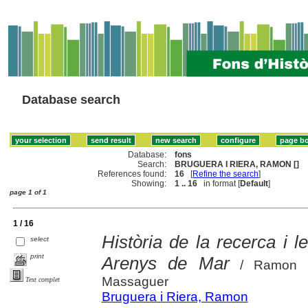
Database search
Database:
fons
Search:
BRUGUERA I RIERA, RAMON []
References found:
16
[
Refine the search
]
Showing:
1 .. 16
in format [
Default
]
page 1 of 1
1 / 16
Història de la recerca i l
select
print
Arenys de Mar
/ Ramon Br
Massaguer
Text complet
Bruguera i Riera, Ramon