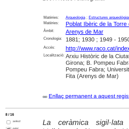
Matèries:
Arqueologia
;
Estructures arqueològiq
Matèries:
Poblat Ibèric de la Torr
Àmbit:
Arenys de Mar
Cronologia:
1881; 1930 ; 1949 - 195
Accés:
http://www.raco.cat/ind
Localització:
Arxiu Històric de la Ciut
Girona; B. Pompeu Fabra
Pompeu Fabra; Universitat
Fita (Arenys de Mar)
Enllaç permanent a aquest regis
8 / 16
La ceràmica sigil·lat
select
print