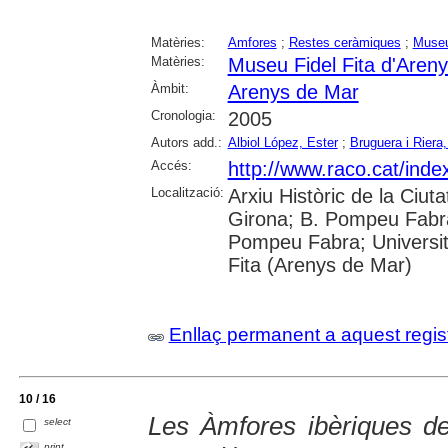
Matèries:
Amfores
;
Restes ceràmiques
;
Museu
Matèries:
Museu Fidel Fita d'Aren
Àmbit:
Arenys de Mar
Cronologia:
2005
Autors add.:
Albiol López, Ester
;
Bruguera i Rier
Accés:
http://www.raco.cat/ind
Localització:
Arxiu Històric de la Ciut
Girona; B. Pompeu Fabra
Pompeu Fabra; Universitat
Fita (Arenys de Mar)
Enllaç permanent a aquest regis
10 / 16
Les Àmfores ibèriques d
select
print