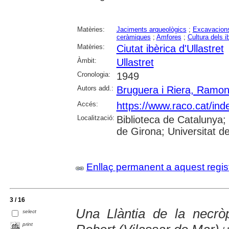
Matèries:
Jaciments arqueològics
;
Excavacions
ceràmiques
;
Amfores
;
Cultura dels i
Matèries:
Ciutat ibèrica d'Ullastret
Àmbit:
Ullastret
Cronologia:
1949
Autors add.:
Bruguera i Riera, Ramo
Accés:
https://www.raco.cat/ind
Localització:
Biblioteca de Catalunya; 
de Girona; Universitat de 
Enllaç permanent a aquest regis
3 / 16
Una Llàntia de la necrò
select
print