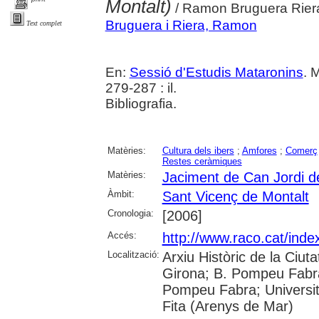
Montalt)
/ Ramon Bruguera Rier
Bruguera i Riera, Ramon
Text complet
En:
Sessió d'Estudis Mataronins
. 
279-287 : il.
Bibliografia.
Matèries:
Cultura dels ibers
;
Amfores
;
Comerç
Restes ceràmiques
Matèries:
Jaciment de Can Jordi d
Àmbit:
Sant Vicenç de Montalt
Cronologia:
[2006]
Accés:
http://www.raco.cat/ind
Localització:
Arxiu Històric de la Ciut
Girona; B. Pompeu Fabra
Pompeu Fabra; Universitat
Fita (Arenys de Mar)