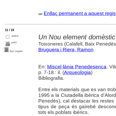
Enllaç permanent a aquest regis
11 / 16
Un Nou element domèstic
select
print
Toixoneres (Calafell, Baix Penedès
Bruguera i Riera, Ramon
Text complet
En:
Miscel·lània Penedesenca
. Vi
p. 7-18 : il. (
Arqueologia
)
Bibliografia.
Entre els materials que es van tr
1995 a la Ciutadella ibèrica d'Alor
Penedès), cal destacar les restes
tipus de peça és gairebé descone
tots els poblats ibèrics.