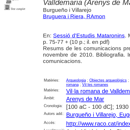
Valldemaria (Arenys de M
Burgueño i Villarejo
Text complet
Bruguera i Riera, RAmon
En:
Sessió d'Estudis Mataronins
. 
p. 75-77 + (10 p.; il. en pdf)
Resums de les comunicacions pre
novembre de 2010. Bibliografia. 
comunicacions.
Matèries:
Arqueologia
;
Objectes arqueològics
romana
;
Vil·les romanes
Matèries:
Vil·la romana de Valldem
Àmbit:
Arenys de Mar
Cronologia:
[100 aC - 100 dC]; 1930
Autors add.:
Burgueño i Villarejo, Eug
Accés:
http://www.raco.cat/ind