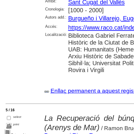
Àmbit:
Sant Cugat del Vallès
Cronologia:
[1000 - 2000]
Autors add.:
Burgueño i Villarejo, Eug
Accés:
https://www.raco.cat/in
Localització:
Biblioteca Gabriel Ferrat
Històric de la Ciutat de 
UAB: Humanitats (Hemero
Arxiu Històric de Sabade
Sibhil·la; Universitat Pol
Rovira i Virgili
Enllaç permanent a aquest regis
5 / 16
La Recuperació del búnq
select
print
(Arenys de Mar)
/ Ramon Brug