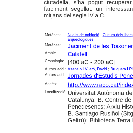
ciutadella, s'ha pogut recupera
farciment segellat, un interess
mitjans del segle IV a C.
Matèries:
Nuclis de població
;
Cultura dels ibers
arqueològiques
Matèries:
Jaciment de les Toixoner
Àmbit:
Calafell
Cronologia:
[400 aC - 200 aC]
Autors add.:
Asensio i Vilaró, David
;
Bruguera i R
Autors add.:
Jornades d'Estudis Pen
Accés:
http://www.raco.cat/ind
Localització:
Universitat Autònoma de
Catalunya; B. Centre de L
Penedesencs; Arxiu Històr
B. Santiago Rusiñol (Sitg
Geltrú); Biblioteca Terra