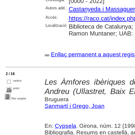
[0000 - 2022]
Autors add.:
Castanyeda i Massaguer
Accés:
https://raco.cat/index.p
Localització:
Biblioteca de Catalunya; 
Ramon Muntaner; UAB: S
Enllaç permanent a aquest regis
2 / 16
Les Àmfores ibèriques de
select
print
Andreu (Ullastret, Baix 
Bruguera
Text complet
Sanmartí i Grego, Joan
En:
Cypsela
. Girona, núm. 12 (1998)
Bibliografia. Resums en castellà, a