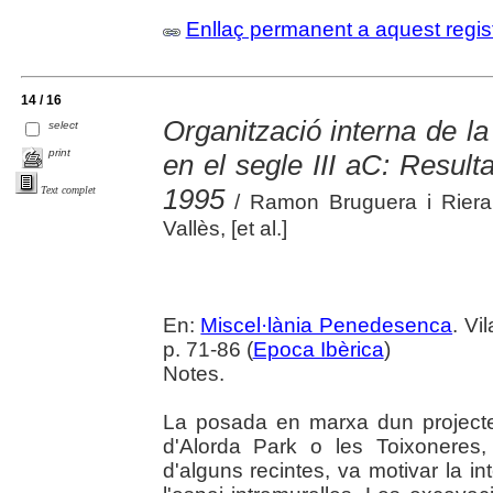
Enllaç permanent a aquest regis
14 / 16
Organització interna de la 
select
print
en el segle III aC: Resul
1995
Text complet
/ Ramon Bruguera i Riera,
Vallès, [et al.]
En:
Miscel·lània Penedesenca
. Vi
p. 71-86 (
Epoca Ibèrica
)
Notes.
La posada en marxa dun projecte
d'Alorda Park o les Toixoneres, 
d'alguns recintes, va motivar la i