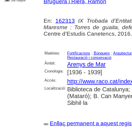
Bruguera i Riera, Ramon
Text complet
En:
162313
IX Trobada d'Entit
Maresme : Torres de guaita, defen
Centre d'Estudis Canetencs, 2016.
Matèries:
Fortificacions
;
Búnquers
;
Arquitectur
Restauració i conservació
Àmbit:
Arenys de Mar
Cronologia:
[1936 - 1939]
Accés:
http://www.raco.cat/ind
Localització:
Biblioteca de Catalunya
(Mataró); B. Can Manyer
Sibhil·la
Enllaç permanent a aquest regis