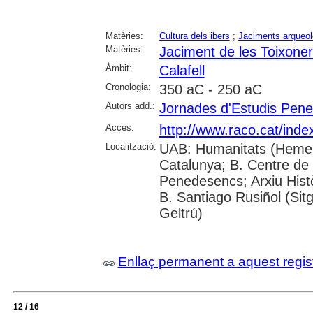
Matèries:
Cultura dels ibers
;
Jaciments arqueol
Matèries:
Jaciment de les Toixoner
Àmbit:
Calafell
Cronologia:
350 aC - 250 aC
Autors add.:
Jornades d'Estudis Pen
Accés:
http://www.raco.cat/ind
Localització:
UAB: Humanitats (Hemero
Catalunya; B. Centre de L
Penedesencs; Arxiu Històr
B. Santiago Rusiñol (Sitg
Geltrú)
Enllaç permanent a aquest regis
12 / 16