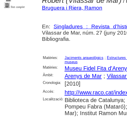
Robert (Vilassar de Mar)
/
Bruguera i Riera, Ramon
Text complet
En:
Singladures : Revista d'hist
Vilassar de Mar, núm. 27 (juny 2010)
Bibliografia.
Matèries:
Jaciments arqueològics
;
Estructures 
museus
Matèries:
Museu Fidel Fita d'Aren
Àmbit:
Arenys de Mar
;
Vilassa
Cronologia:
[2010]
Accés:
http://www.raco.cat/inde
Localització:
Biblioteca de Catalunya;
Pompeu Fabra (Mataró); B
Mar); Institut Ramon Mu