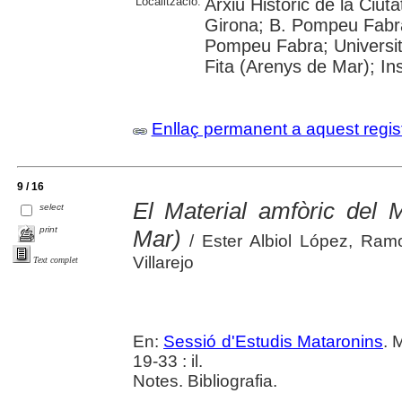
Localització:
Arxiu Històric de la Ciut
Girona; B. Pompeu Fabra
Pompeu Fabra; Universitat
Fita (Arenys de Mar); In
Enllaç permanent a aquest regis
9 / 16
El Material amfòric del 
select
print
Mar)
/ Ester Albiol López, Ram
Villarejo
Text complet
En:
Sessió d'Estudis Mataronins
. 
19-33 : il.
Notes. Bibliografia.