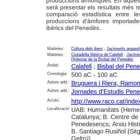
produccions amfòriques. En aquest s
serà presentar els resultats més re
comparació estadística entre le
produccions d'àmfores importades
ibèrics del Penedès.
Matèries:
Cultura dels ibers
;
Jaciments arqueol
Matèries:
Ciutadella Ibèrica de Calafell
;
Jacimen
l'Arbonar de la Bisbal del Penedès
Àmbit:
Calafell
;
Bisbal del Pene
Cronologia:
500 aC - 100 aC
Autors add.:
Bruguera i Riera, Ramo
Autors add.:
Jornades d'Estudis Pen
Accés:
http://www.raco.cat/ind
Localització:
UAB: Humanitats (Hemero
Catalunya; B. Centre de L
Penedesencs; Arxiu Històr
B. Santiago Rusiñol (Sitg
Geltrú)