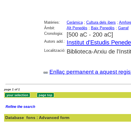
Matèries:
Ceràmica
;
Cultura dels ibers
;
Amfor
Àmbit:
Alt Penedès
;
Baix Penedès
;
Garraf
Cronologia:
[500 aC - 200 aC]
Autors add.:
Institut d'Estudis Pened
Localització:
Biblioteca-Arxiu de l'Ins
Enllaç permanent a aquest regis
page 1 of 1
Refine the search
Database
fons : Advanced form