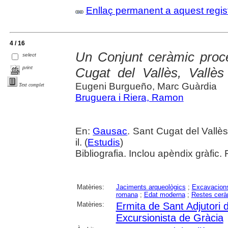
Enllaç permanent a aquest regis
4 / 16
Un Conjunt ceràmic proce
select
print
Cugat del Vallès, Vallès
Eugeni Burgueño, Marc Guàrdia
Text complet
Bruguera i Riera, Ramon
En:
Gausac
. Sant Cugat del Vallè
il. (
Estudis
)
Bibliografia. Inclou apèndix gràfic.
Matèries:
Jaciments arqueològics
;
Excavacions
romana
;
Edat moderna
;
Restes cer
Matèries:
Ermita de Sant Adjutori 
Excursionista de Gràcia