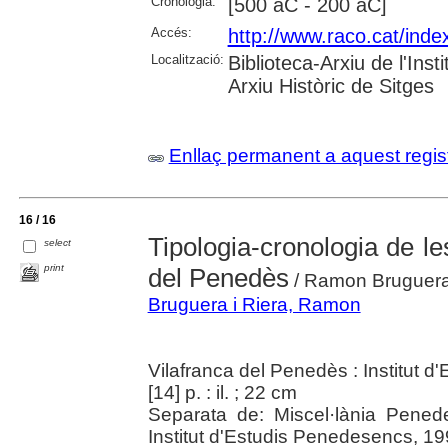
Cronologia:
[500 aC - 200 aC]
Accés:
http://www.raco.cat/ind
Localització:
Biblioteca-Arxiu de l'In
Arxiu Històric de Sitges
Enllaç permanent a aquest regis
16 / 16
Tipologia-cronologia de le
select
print
del Penedès
/ Ramon Bruguera 
Bruguera i Riera, Ramon
Vilafranca del Penedès : Institut 
[14] p. : il. ; 22 cm
Separata de: Miscel·lània Pened
Institut d'Estudis Penedesencs, 199