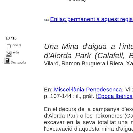
Enllaç permanent a aquest regis
13 / 16
Una Mina d'aigua a l'inte
select
print
d'Alorda Park (Calafell,
Vilaró, Ramon Bruguera i Riera, Xabi
Text complet
En:
Miscel·lània Penedesenca
. Vi
p. 107-144 : il., gràf. (
Epoca Ibèrica
En el decurs de la campanya d'exc
d'Alorda Park o les Toixoneres (Cal
excavar en la seva totalitat una 
l'excavació d'aquesta mina d'aigua,