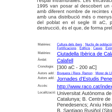
l'espai intramuralles. Les excavac
1995 van posar al descobert un co
amb diferent nombre de recintes q
amb una distribució més o menys o
del poblat en el segle III aC,
destrucció, és el que, de forma pre
Matèries:
Cultura dels ibers
;
Nuclis de població
Fortificacions
;
Edificis
;
Cases
;
Estr
Matèries:
Ciutadella Ibèrica de Cala
Àmbit:
Calafell
Cronologia:
[300 aC - 200 aC]
Autors add.:
Bruguera i Riera, Ramon
;
Morer de Ll
Autors add.:
Jornades d'Estudis Pen
Accés:
http://www.raco.cat/ind
Localització:
Universitat Autònoma de
Catalunya; B. Centre de L
Penedesencs; Arxiu Històr
B. Santiago Rusiñol (Sitg