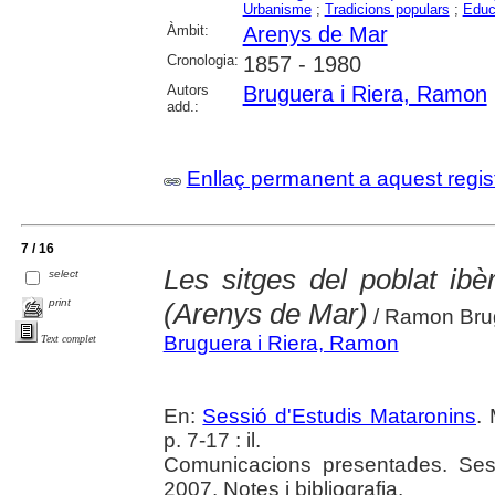
Urbanisme
;
Tradicions populars
;
Educ
Àmbit:
Arenys de Mar
Cronologia:
1857 - 1980
Autors
Bruguera i Riera, Ramon
add.:
Enllaç permanent a aquest regis
7 / 16
Les sitges del poblat ibè
select
print
(Arenys de Mar)
/ Ramon Brug
Bruguera i Riera, Ramon
Text complet
En:
Sessió d'Estudis Mataronins
.
p. 7-17 : il.
Comunicacions presentades. Ses
2007. Notes i bibliografia.