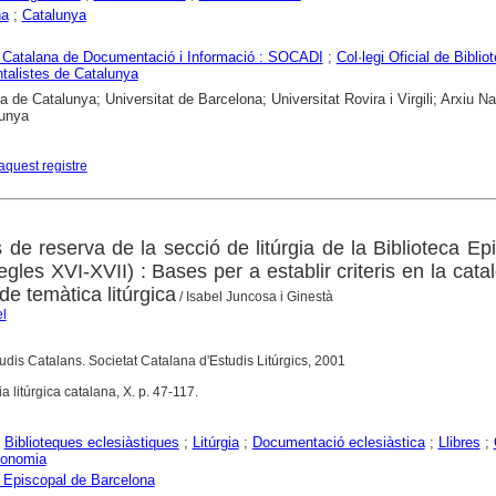
na
;
Catalunya
 Catalana de Documentació i Informació : SOCADI
;
Col·legi Oficial de Bibliot
alistes de Catalunya
a de Catalunya; Universitat de Barcelona; Universitat Rovira i Virgili; Arxiu Na
lunya
aquest registre
 de reserva de la secció de litúrgia de la Biblioteca Ep
gles XVI-XVII) : Bases per a establir criteris en la cata
 de temàtica litúrgica
/ Isabel Juncosa i Ginestà
el
studis Catalans. Societat Catalana d'Estudis Litúrgics, 2001
a litúrgica catalana, X. p. 47-117.
;
Biblioteques eclesiàstiques
;
Litúrgia
;
Documentació eclesiàstica
;
Llibres
;
conomia
a Episcopal de Barcelona