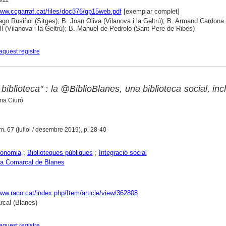
www.ccgarraf.cat/files/doc376/qp15web.pdf
[exemplar complet]
ago Rusiñol (Sitges); B. Joan Oliva (Vilanova i la Geltrú); B. Armand Cardona
ll (Vilanova i la Geltrú); B. Manuel de Pedrolo (Sant Pere de Ribes)
aquest registre
 biblioteca" : la @BiblioBlanes, una biblioteca social, incl
a Ciuró
. 67 (juliol / desembre 2019), p. 28-40
conomia
;
Biblioteques públiques
;
Integració social
ca Comarcal de Blanes
www.raco.cat/index.php/Item/article/view/362808
cal (Blanes)
aquest registre