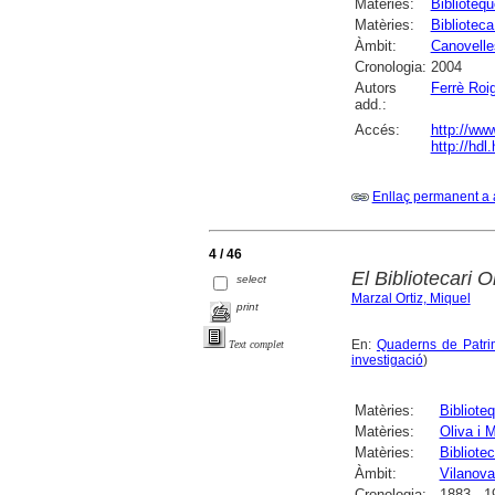
Matèries:
Biblioteq
Matèries:
Bibliotec
Àmbit:
Canovelle
Cronologia:
2004
Autors
Ferrè Roi
add.:
Accés:
http://www
http://hdl
Enllaç permanent a 
4 / 46
El Bibliotecari O
select
Marzal Ortiz, Miquel
print
En:
Quaderns de Patri
Text complet
investigació
)
Matèries:
Bibliote
Matèries:
Oliva i 
Matèries:
Bibliote
Àmbit:
Vilanova 
Cronologia:
1883 - 1