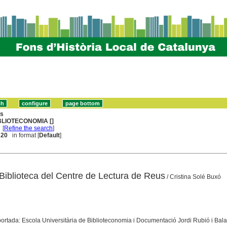
ns
BLIOTECONOMIA []
[
Refine the search
]
. 20
in format [
Default
]
 Biblioteca del Centre de Lectura de Reus
/ Cristina Solé Buxó
 portada: Escola Universitària de Biblioteconomia i Documentació Jordi Rubió i Bala