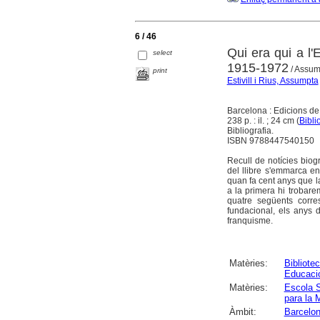
6 / 46
Qui era qui a l'
select
1915-1972
/ Assump
print
Estivill i Rius, Assumpta
Barcelona : Edicions de
238 p. : il. ; 24 cm (
Bibli
Bibliografia.
ISBN 9788447540150
Recull de notícies biog
del llibre s'emmarca en
quan fa cent anys que la
a la primera hi trobare
quatre següents corr
fundacional, els anys 
franquisme.
Matèries:
Bibliote
Educació
Matèries:
Escola S
para la 
Àmbit:
Barcelo