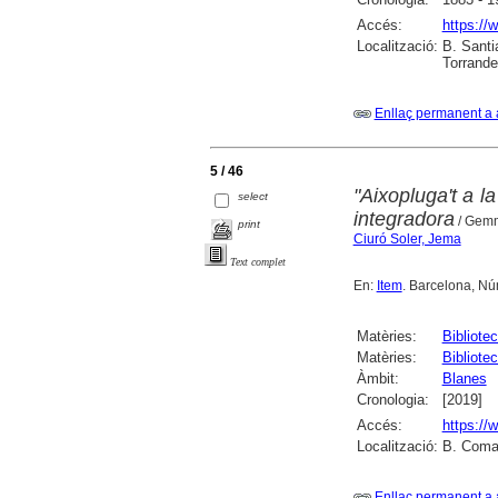
Accés:
https://
Localització:
B. Santi
Torrande
Enllaç permanent a 
5 / 46
"Aixopluga't a la
select
integradora
/ Gemm
print
Ciuró Soler, Jema
Text complet
En:
Item
. Barcelona, Núm
Matèries:
Bibliote
Matèries:
Bibliote
Àmbit:
Blanes
Cronologia:
[2019]
Accés:
https://
Localització:
B. Comar
Enllaç permanent a 