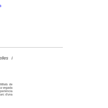
a
lles i
itllats de
ada vegada
xperiència
marc d'una