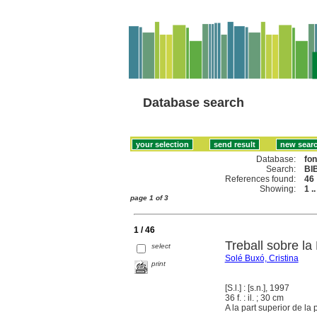
Database search
Database:
fo
Search:
BI
References found:
46
Showing:
1 .
page 1 of 3
1 / 46
Treball sobre la
select
Solé Buxó, Cristina
print
[S.l.] : [s.n.], 1997
36 f. : il. ; 30 cm
A la part superior de la