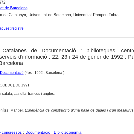
972
tat de Barcelona
ca de Catalunya; Universitat de Barcelona; Universitat Pompeu Fabra
aquest registre
 Catalanes de Documentació : biblioteques, cent
serveis d'informació : 22, 23 i 24 de gener de 1992 : P
Barcelona
 Documentació
(4es : 1992 : Barcelona )
: COBDC], DL 1991
 català, castellà, francès i anglès.
ítez. Maribel.
Experiència de construcció d'una base de dades i d'un thesaurus 
e congressos
;
Documentació
;
Biblioteconomia