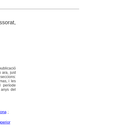
ssorat,
publicació
 ara, just
 seccions:
mas, i les
l període
s anys del
ona
;
perior