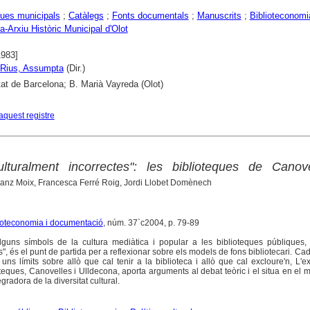
ques municipals
;
Catàlegs
;
Fonts documentals
;
Manuscrits
;
Biblioteconomi
a-Arxiu Històric Municipal d'Olot
1983]
 i Rius, Assumpta
(Dir.)
tat de Barcelona; B. Marià Vayreda (Olot)
aquest registre
ulturalment incorrectes": les biblioteques de Canove
 Sanz Moix, Francesca Ferré Roig, Jordi Llobet Domènech
blioteconomia i documentació
, núm. 37`c2004, p. 79-89
lguns símbols de la cultura mediàtica i popular a les biblioteques públiques, t
s", és el punt de partida per a reflexionar sobre els models de fons bibliotecari. C
r uns límits sobre allò que cal tenir a la biblioteca i allò que cal excloure'n, L'e
teques, Canovelles i Ulldecona, aporta arguments al debat teòric i el situa en el 
egradora de la diversitat cultural.