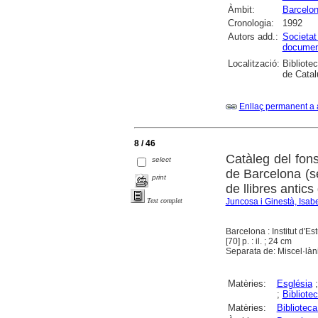
Àmbit:
Barcelo
Cronologia:
1992
Autors add.:
Societat
document
Localització:
Bibliotec
de Cata
Enllaç permanent a 
8 / 46
Catàleg del fons
select
de Barcelona (se
print
de llibres antics
Juncosa i Ginestà, Isab
Text complet
Barcelona : Institut d'E
[70] p. : il. ; 24 cm
Separata de: Miscel·làni
Matèries:
Església
;
Bibliote
Matèries:
Bibliotec