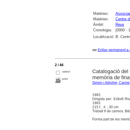
Matèries:
Associac
Matèries:
Centre d
Àmbit:
Reus
Cronologia:
[0000 - 
Localització:
B. Centr
Enllaç permanent a 
2 / 46
Catalogació del 
select
memòria de final
print
Simon i Adroher, Carme
1983
Dirigida per: Estivill 
1983
215 f. : il. ; 30 cm
Treball fi de carrera. Bib
Forma part de les memòr