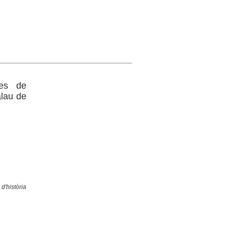
res de
alau de
d'història