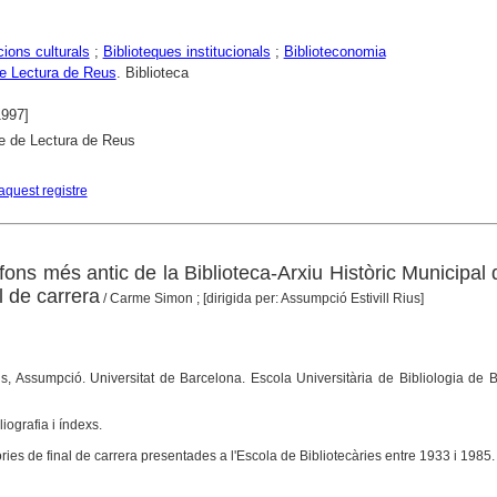
ions culturals
;
Biblioteques institucionals
;
Biblioteconomia
e Lectura de Reus
. Biblioteca
1997]
e de Lectura de Reus
aquest registre
fons més antic de la Biblioteca-Arxiu Històric Municipal d
 de carrera
/ Carme Simon ; [dirigida per: Assumpció Estivill Rius]
Rius, Assumpció. Universitat de Barcelona. Escola Universitària de Bibliologia de 
liografia i índexs.
ies de final de carrera presentades a l'Escola de Bibliotecàries entre 1933 i 1985.