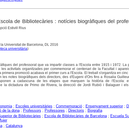
Escola de Bibliotecàries : notícies biogràfiques del profe
ció Estivill Rius
 la Universitat de Barcelona, DL 2016
oteca universitària
)
ràfiques del professorat que va impartir classes a l'Escola entre 1915 i 1972. La 
 les activitats organitzades per commemorar el centenari de la Facultat i apareix
 primera promoció acabava el primer curs a l'Escola. El treball s'organitza en cinc
m les notes biogràfiques dels directors, des d'Eugeni d'Ors fins a Rosalia Guilleu
esponen a cadascuna de les etapes que marquen la història de l'Escola: e
de la dictadura de Primo de Rivera, la direcció de Jordi Rubió i Balaguer i el
conomia
;
Escoles universitàries
;
Commemoració
;
Ensenyament superior
;
D
 de la dona
;
Professors
;
Professores
;
Directoris
;
Biografia
uperior de Bibliotecàries
;
Escola de Biblotecàries de Barcelona
;
Escuela Su
Mujer
na
;
Catalunya