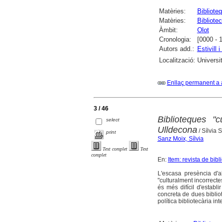
Matèries:
Bibliote
Matèries:
Bibliotec
Àmbit:
Olot
Cronologia:
[0000 - 
Autors add.:
Estivill
Localització:
Universi
Enllaç permanent a 
3 / 46
Biblioteques "c
select
Ulldecona
/ Sílvia
print
Sanz Moix, Sílvia
Text complet
Text
complet
En:
Item: revista de bi
L'escasa presència d'a
"culturalment incorrecte
és més difícil d'establi
concreta de dues biblio
política bibliotecària int