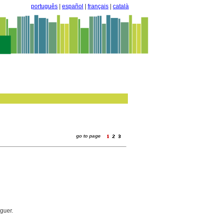
português
|
español
|
français
|
català
go to page
guer.