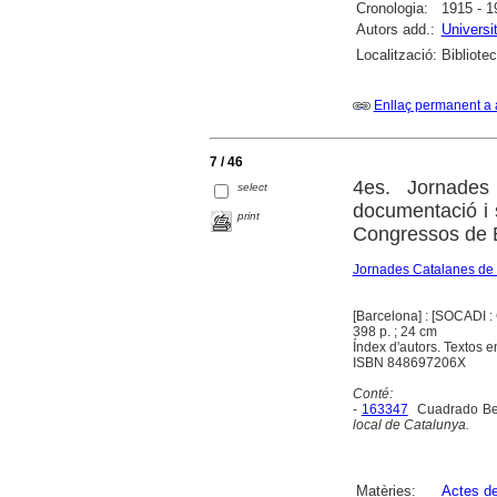
Cronologia:
1915 - 1
Autors add.:
Universi
Localització:
Bibliote
Enllaç permanent a 
7 / 46
4es. Jornades
select
documentació i 
print
Congressos de 
Jornades Catalanes de
[Barcelona] : [SOCADI 
398 p. ; 24 cm
Índex d'autors. Textos en
ISBN 848697206X
Conté:
-
163347
Cuadrado Ben
local de Catalunya.
Matèries:
Actes d