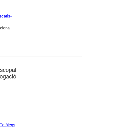
ecaris-
cional
iscopal
logació
Catàlegs