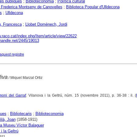
ues públiques
;
Biblioteconomia
;
Política cultural
a Frederica Montseny de Canovelles
;
Biblioteca Popular d'Ulldecona
s
;
Ulldecona
g, Francesca
;
Llobet Domènech, Jordi
.raco.cat/index.php/Item/article/view/22622
.handle.net/2445/19013
aquest registre
liva
/ Miquel Marzal Ortiz
moni del Garraf
. Vilanova i la Geltrú, núm. 15 (novembre 2011), p. 36-38 : il. (
ques
;
Bibliotecaris
;
Biblioteconomia
Milà, Joan
(1858-1911)
ca Museu Víctor Balaguer
i la Geltrú
911