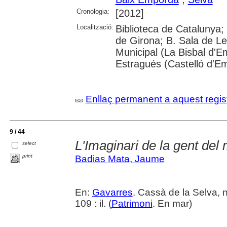
Cronologia:
[2012]
Localització:
Biblioteca de Catalunya; 
de Girona; B. Sala de Le
Municipal (La Bisbal d'
Estragués (Castelló d'E
Enllaç permanent a aquest regis
9 / 44
L'Imaginari de la gent del
select
print
Badias Mata, Jaume
En:
Gavarres
. Cassà de la Selva, 
109 : il. (
Patrimoni
. En mar)