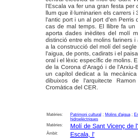
l'Escala va fer una gran festa per 
llum que il·luminarien els carrers i 
l'antic port i un al port d'en Perri
cas de mal temps. El llibre fa un 
aporta dades inèdites del molí m
distinció entre els molins fariners i
a la construcció del molí del segle X
l'aigua, de ponts, cadirats i el pai
oral i el lèxic específic de molins. E
de la Corona d'Aragó i de l'Arxiu
un capítol dedicat a la mecànic
dibuixos de l'arquitecte Ramon 
Cromàtica del CER.
Matèries:
Patrimoni cultural
;
Molins d'aigua
;
En
hidroelèctriques
Matèries:
Molí de Sant Vicenç de l
Àmbit:
Escala, l'