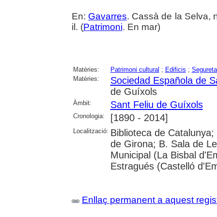
En:
Gavarres
. Cassà de la Selva, n
il. (
Patrimoni
. En mar)
Matèries:
Patrimoni cultural
;
Edificis
;
Segureta
Matèries:
Sociedad Española de S
de Guíxols
Àmbit:
Sant Feliu de Guíxols
Cronologia:
[1890 - 2014]
Localització:
Biblioteca de Catalunya; 
de Girona; B. Sala de Le
Municipal (La Bisbal d'
Estragués (Castelló d'E
Enllaç permanent a aquest regis