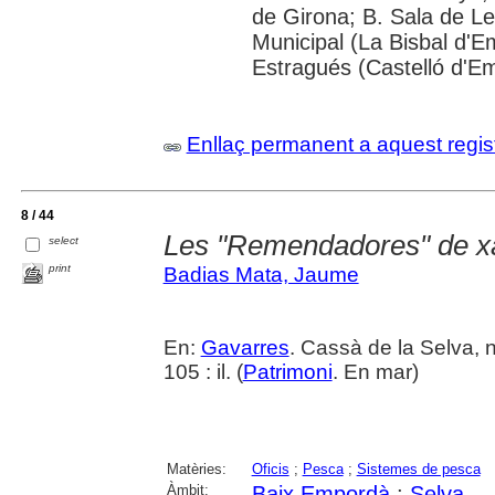
de Girona; B. Sala de Le
Municipal (La Bisbal d'
Estragués (Castelló d'E
Enllaç permanent a aquest regis
8 / 44
Les "Remendadores" de x
select
print
Badias Mata, Jaume
En:
Gavarres
. Cassà de la Selva, 
105 : il. (
Patrimoni
. En mar)
Matèries:
Oficis
;
Pesca
;
Sistemes de pesca
Àmbit:
Baix Empordà
;
Selva