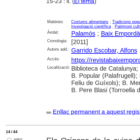
15-23 : il. (
El tema
)
Matèries:
Costums alimentaris
;
Tradicions popu
Investigació científica
;
Patrimoni cult
Àmbit:
Palamós
;
Baix Empordà
Cronologia:
[2011]
Autors add.:
Garrido Escobar, Alfons
Accés:
https://revistabaixempo
Localització:
Biblioteca de Catalunya;
B. Popular (Palafrugell);
Feliu de Guíxols); B. Me
B. Pere Blasi (Torroella 
Enllaç permanent a aquest regis
14 / 44
select