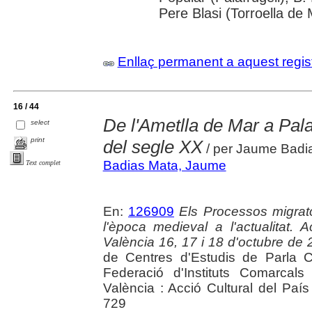
Pere Blasi (Torroella de 
Enllaç permanent a aquest regis
16 / 44
De l'Ametlla de Mar a Pal
select
print
del segle XX
/ per Jaume Badia
Badias Mata, Jaume
Text complet
En:
126909
Els Processos migrato
l'època medieval a l'actualitat
València 16, 17 i 18 d'octubre de
de Centres d'Estudis de Parla C
Federació d'Instituts Comarcals
València : Acció Cultural del Paí
729