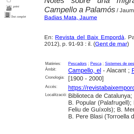
Notes sobre una migr
print
Campello a Palamós
/ Jaum
Badias Mata, Jaume
Text complet
En:
Revista del Baix Empordà
. P
2012), p. 91-93 : il. (
Gent de mar
)
Matèries:
Pescadors
;
Pesca
;
Sistemes de pe
Àmbit:
Campello, el
- Alacant ;
Cronologia:
[1900 - 2000]
Accés:
https://revistabaixempo
Localització:
Biblioteca de Catalunya;
B. Popular (Palafrugell);
Feliu de Guíxols); B. Me
B. Pere Blasi (Torroella 