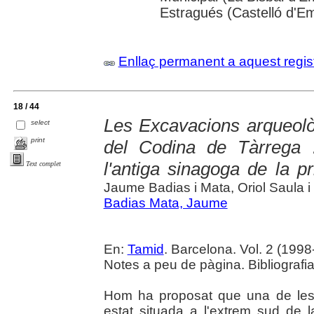
Estragués (Castelló d'E
Enllaç permanent a aquest regis
18 / 44
Les Excavacions arqueolò
select
print
del Codina de Tàrrega 
l'antiga sinagoga de la p
Text complet
Jaume Badias i Mata, Oriol Saula i
Badias Mata, Jaume
En:
Tamid
. Barcelona. Vol. 2 (1998-
Notes a peu de pàgina. Bibliografia
Hom ha proposat que una de les
estat situada a l'extrem sud de l