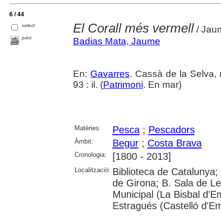
6 / 44
El Corall més vermell
select
/ Jaum
print
Badias Mata, Jaume
En:
Gavarres
. Cassà de la Selva, 
93 : il. (
Patrimoni
. En mar)
Matèries:
Pesca
;
Pescadors
Àmbit:
Begur
;
Costa Brava
Cronologia:
[1800 - 2013]
Localització:
Biblioteca de Catalunya; 
de Girona; B. Sala de Le
Municipal (La Bisbal d'
Estragués (Castelló d'E