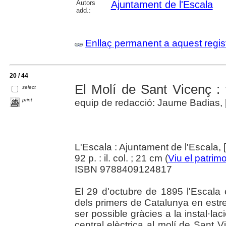
Autors
Ajuntament de l'Escala
add.:
Enllaç permanent a aquest regis
20 / 44
El Molí de Sant Vicenç : 
select
print
equip de redacció: Jaume Badias, [e
L'Escala : Ajuntament de l'Escala, 
92 p. : il. col. ; 21 cm (
Viu el patrim
ISBN 9788409124817
El 29 d'octubre de 1895 l'Escala 
dels primers de Catalunya en estren
ser possible gràcies a la instal·la
central elèctrica al molí de Sant V