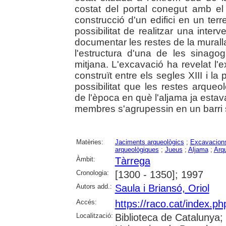
costat del portal conegut amb e
construcció d'un edifici en un ter
possibilitat de realitzar una inte
documentar les restes de la muralla 
l'estructura d'una de les sinago
mitjana. L'excavació ha revelat l'e
construït entre els segles XIII i la
possibilitat que les restes arque
de l'època en què l'aljama ja esta
membres s'agrupessin en un barri 
Matèries:
Jaciments arqueològics
;
Excavacions
arqueològiques
;
Jueus
;
Aljama
;
Arq
Àmbit:
Tàrrega
Cronologia:
[1300 - 1350]; 1997
Autors add.:
Saula i Briansó, Oriol
Accés:
https://raco.cat/index.ph
Localització:
Biblioteca de Catalunya;