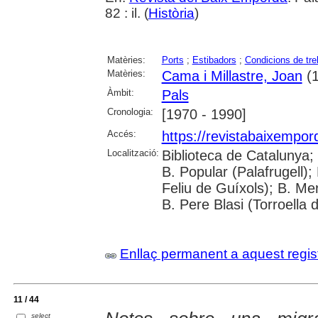
82 : il. (
Història
)
Matèries:
Ports
;
Estibadors
;
Condicions de tre
Matèries:
Cama i Millastre, Joan
(1
Àmbit:
Pals
Cronologia:
[1970 - 1990]
Accés:
https://revistabaixempo
Localització:
Biblioteca de Catalunya;
B. Popular (Palafrugell);
Feliu de Guíxols); B. Me
B. Pere Blasi (Torroella 
Enllaç permanent a aquest regis
11 / 44
select