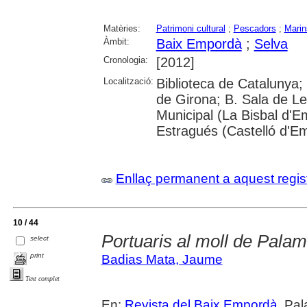
Matèries:
Patrimoni cultural
;
Pescadors
;
Marin
Àmbit:
Baix Empordà
;
Selva
Cronologia:
[2012]
Localització:
Biblioteca de Catalunya; 
de Girona; B. Sala de Le
Municipal (La Bisbal d'
Estragués (Castelló d'E
Enllaç permanent a aquest regis
10 / 44
Portuaris al moll de Pala
select
print
Badias Mata, Jaume
Text complet
En:
Revista del Baix Empordà
. Pa