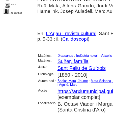
print
Raül Mata, Alfons Garrido, Jordi V
Hamelink, Josep Auladell, Marc Aul
Text complet
En:
L'Arjau : revista cultural
. Sant 
p. 5-33 : il. (
Calidoscopi
)
Matèries:
Drassanes
;
Indústria naval
;
Vaixells
Matèries:
Suñer, família
Àmbit:
Sant Feliu de Guíxols
Cronologia:
[1850 - 2010]
Autors add.:
Badias Mata, Jaume
;
Mata Solsona,
i Agulló, Marc
Accés:
https://arxiumunicipal.g
[exemplar complet]
Localització:
B. Octavi Viader i Margar
(Santa Cristina d'Aro)