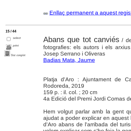
Enllaç permanent a aquest regis
15 / 44
Abans que tot canviés
select
/ de
print
fotografies: els autors i els arxiu
Josep Serrano i Oliveras
Text complet
Badias Mata, Jaume
Platja d'Aro : Ajuntament de Cas
Rodoreda, 2019
159 p. : il. col. ; 20 cm
4a Edició del Premi Jordi Comas de 
Hem volgut parlar amb la gent que
ajudat a poder explicar en aquest l
d'Aro abans de l'arribada del tu
volem explicar com s'ho feia la ge