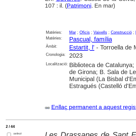
107 : il. (
Patrimoni
. En mar)
Matèries:
Mar
;
Oficis
;
Vaixells
;
Construcció
;
Matèries:
Pascual, família
Àmbit:
Estartit, l'
- Torroella de 
Cronologia:
2023
Localització:
Biblioteca de Catalunya; 
de Girona; B. Sala de Le
Municipal (La Bisbal d'
Estragués (Castelló d'E
Enllaç permanent a aquest regis
2 / 44
Les Drassanes de Sant F
select