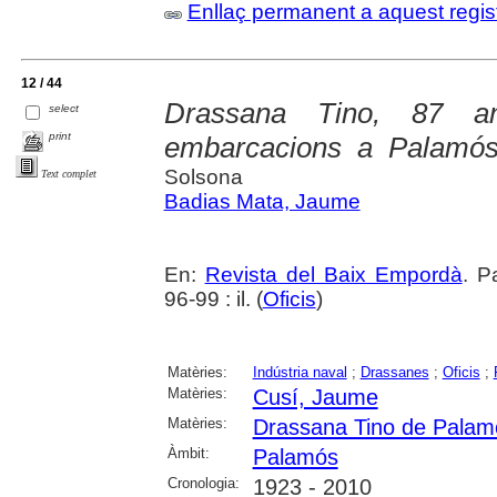
Enllaç permanent a aquest regis
12 / 44
Drassana Tino, 87 an
select
print
embarcacions a Palamó
Solsona
Text complet
Badias Mata, Jaume
En:
Revista del Baix Empordà
. P
96-99 : il. (
Oficis
)
Matèries:
Indústria naval
;
Drassanes
;
Oficis
;
Matèries:
Cusí, Jaume
Matèries:
Drassana Tino de Palam
Àmbit:
Palamós
Cronologia:
1923 - 2010