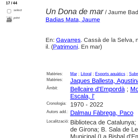
17 / 44
Un Dona de mar
select
/ Jaume Badi
print
Badias Mata, Jaume
En:
Gavarres
. Cassà de la Selva, n
il. (
Patrimoni
. En mar)
Matèries:
Mar
;
Litoral
;
Esports aquàtics
;
Subm
Matèries:
Jaques Ballesta, Agustin
Àmbit:
Bellcaire d'Empordà
;
Mo
Escala, l'
Cronologia:
1970 - 2022
Autors add.:
Dalmau Fàbrega, Paco
Localització:
Biblioteca de Catalunya; 
de Girona; B. Sala de Le
Municipal (La Bisbal d'