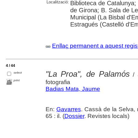
Localització:
Biblioteca de Catalunya; 
de Girona; B. Sala de Le
Municipal (La Bisbal d'
Estragués (Castelló d'E
Enllaç permanent a aquest regis
4 / 44
"La Proa", de Palamós
select
/ 
print
fotografia
Badias Mata, Jaume
En:
Gavarres
. Cassà de la Selva, 
65 : il. (
Dossier
. Revistes locals)