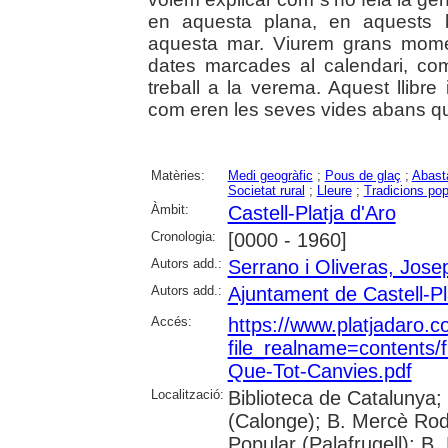
en aquesta plana, en aquests 
aquesta mar. Viurem grans mome
dates marcades al calendari, co
treball a la verema. Aquest llibre
com eren les seves vides abans que
Matèries:
Medi geogràfic
;
Pous de glaç
;
Abast
Societat rural
;
Lleure
;
Tradicions pop
Àmbit:
Castell-Platja d'Aro
Cronologia:
[0000 - 1960]
Autors add.:
Serrano i Oliveras, Jose
Autors add.:
Ajuntament de Castell-Pl
Accés:
https://www.platjadaro.
file_realname=content
Que-Tot-Canvies.pdf
Localització:
Biblioteca de Catalunya;
(Calonge); B. Mercè Rodo
Popular (Palafrugell); B.