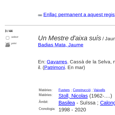
Enllaç permanent a aquest regis
3 / 44
Un Mestre d'aixa suís
select
/ Jaum
print
Badias Mata, Jaume
En:
Gavarres
. Cassà de la Selva, n
il. (
Patrimoni
. En mar)
Matèries:
Fusters
;
Construcció
;
Vaixells
Matèries:
Stoll, Nicolas
(1962-....)
Àmbit:
Basilea
- Suïssa ;
Calon
Cronologia:
1998 - 2020