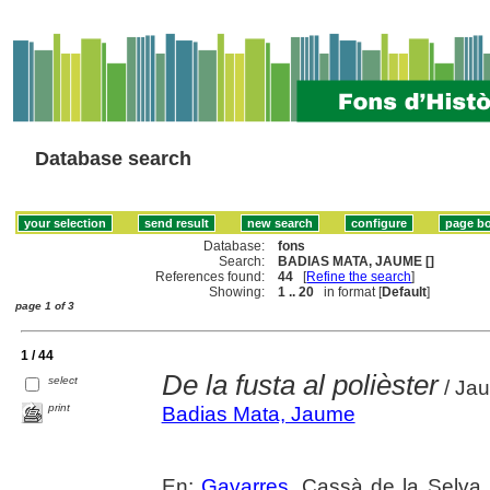
Database search
Database:
fons
Search:
BADIAS MATA, JAUME []
References found:
44
[
Refine the search
]
Showing:
1 .. 20
in format [
Default
]
page 1 of 3
1 / 44
De la fusta al polièster
select
/ Jau
print
Badias Mata, Jaume
En:
Gavarres
. Cassà de la Selva,