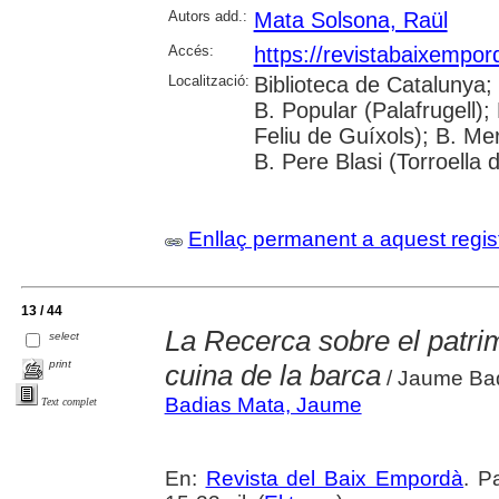
Autors add.:
Mata Solsona, Raül
Accés:
https://revistabaixempo
Localització:
Biblioteca de Catalunya;
B. Popular (Palafrugell);
Feliu de Guíxols); B. Me
B. Pere Blasi (Torroella 
Enllaç permanent a aquest regis
13 / 44
La Recerca sobre el patri
select
print
cuina de la barca
/ Jaume Bad
Badias Mata, Jaume
Text complet
En:
Revista del Baix Empordà
. P