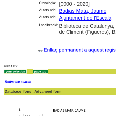
Cronologia:
[0000 - 2020]
Autors add.:
Badias Mata, Jaume
Autors add.:
Ajuntament de l'Escala
Localització:
Biblioteca de Catalunya;
de Climent (Figueres); B.
Enllaç permanent a aquest regis
page 1 of 3
Refine the search
Database
fons : Advanced form
Search:
1