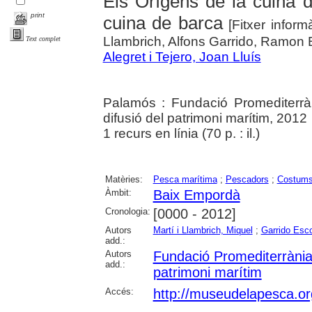
Els Orígens de la cuina d
print
cuina de barca
[Fitxer inform
Llambrich, Alfons Garrido, Ramon
Text complet
Alegret i Tejero, Joan Lluís
Palamós : Fundació Promediterràni
difusió del patrimoni marítim, 2012
1 recurs en línia (70 p. : il.)
Matèries:
Pesca marítima
;
Pescadors
;
Costums 
Àmbit:
Baix Empordà
Cronologia:
[0000 - 2012]
Autors
Martí i Llambrich, Miquel
;
Garrido Esco
add.:
Autors
Fundació Promediterrània p
add.:
patrimoni marítim
Accés:
http://museudelapesca.o