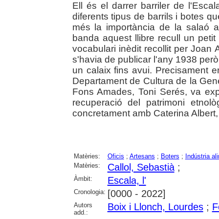
Ell és el darrer barriler de l'Esca
diferents tipus de barrils i botes 
més la importància de la salaó a 
banda aquest llibre recull un petit
vocabulari inèdit recollit per Joan 
s'havia de publicar l'any 1938 però
un calaix fins avui. Precisament en
Departament de Cultura de la Gene
Fons Amades, Toni Serés, va exp
recuperació del patrimoni etnolò
concretament amb Caterina Albert, 
Matèries:
Oficis
;
Artesans
;
Boters
;
Indústria al
Matèries:
Callol, Sebastià
;
Àmbit:
Escala, l'
Cronologia:
[0000 - 2022]
Autors
Boix i Llonch, Lourdes
;
F
add.: