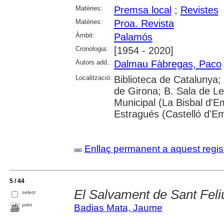
Matèries:
Premsa local
;
Revistes
Matèries:
Proa. Revista
Àmbit:
Palamós
Cronologia:
[1954 - 2020]
Autors add.:
Dalmau Fàbregas, Paco
Localització:
Biblioteca de Catalunya; 
de Girona; B. Sala de Le
Municipal (La Bisbal d'
Estragués (Castelló d'E
Enllaç permanent a aquest regis
5 / 44
El Salvament de Sant Feli
select
print
Badias Mata, Jaume