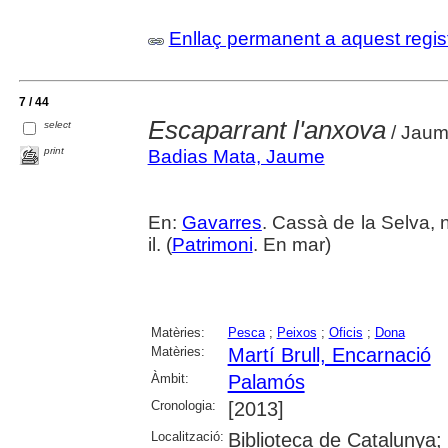
Enllaç permanent a aquest regis
7 / 44
Escaparrant l'anxova
select
/ Jaume
print
Badias Mata, Jaume
En:
Gavarres
. Cassà de la Selva, n
il. (
Patrimoni
. En mar)
Matèries:
Pesca
;
Peixos
;
Oficis
;
Dona
Matèries:
Martí Brull, Encarnació
Àmbit:
Palamós
Cronologia:
[2013]
Localització:
Biblioteca de Catalunya; 