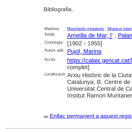
Bibliografia.
Matèries:
Moviments migratoris
;
Migració inter
Àmbit:
Ametlla de Mar, l'
;
Pala
Cronologia:
[1902 - 1955]
Autors add.:
Pujol, Marina
Accés:
https://calaix.gencat.ca
complet]
Localització:
Arxiu Històric de la Ciut
Catalunya; B. Centre de 
Universitat Central de Cat
Institut Ramon Muntane
Enllaç permanent a aquest regis