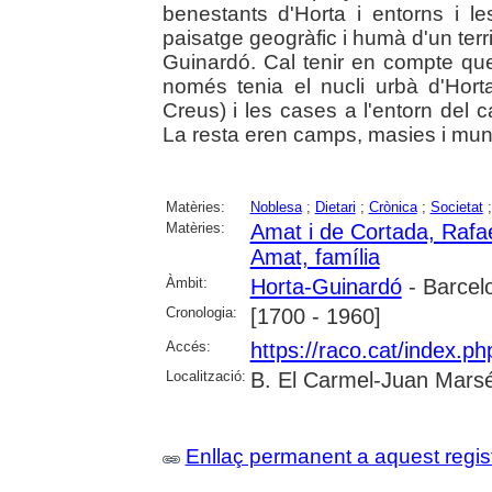
benestants d'Horta i entorns i l
paisatge geogràfic i humà d'un terri
Guinardó. Cal tenir en compte que
només tenia el nucli urbà d'Hort
Creus) i les cases a l'entorn del 
La resta eren camps, masies i mun
Matèries:
Noblesa
;
Dietari
;
Crònica
;
Societat
Matèries:
Amat i de Cortada, Rafae
Amat, família
Àmbit:
Horta-Guinardó
- Barcel
Cronologia:
[1700 - 1960]
Accés:
https://raco.cat/index.p
Localització:
B. El Carmel-Juan Marsé
Enllaç permanent a aquest regis