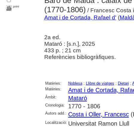
Baró de Maldà : calaix de
print
(1770-1806)
/ Francesc Costa i
Amat i de Cortada, Rafael d'
(
Maldà
2a ed.
Mataró : [s.n.], 2025
433 p. ; 21 cm
Referències bibliogràfiques.
Matèries:
Noblesa
;
Llibre de viatges
;
Dietari
;
A
Matèries:
Amat i de Cortada, Rafae
Àmbit:
Mataró
Cronologia:
1770 - 1806
Autors add.:
Costa i Oller, Francesc
(
Localització:
Universitat Ramon Llull