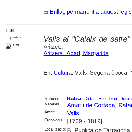
Enllaç permanent a aquest regis
6 / 86
Valls al "Calaix de satre
select
print
Aritzeta
Aritzeta i Abad, Margarida
En:
Cultura
. Valls. Segona època, 
Matèries:
Noblesa
;
Dietari
;
Anecdotari
;
Societ
Matèries:
Amat i de Cortada, Rafae
Àmbit:
Valls
Cronologia:
[1769 - 1819]
Localització:
B. Pública de Tarragona