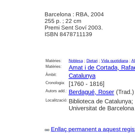
Barcelona : RBA, 2004
255 p. ; 22 cm
Premi Sent Soví 2003.
ISBN 8478711139
Matèries:
Noblesa
;
Dietari
;
Vida quotidiana
;
A
Matèries:
Amat i de Cortada, Rafae
Àmbit:
Catalunya
Cronologia:
[1760 - 1816]
Autors add.:
Berdagué, Roser
(Trad.)
Localització:
Biblioteca de Catalunya;
Universitat de Barcelona
Enllaç permanent a aquest regis