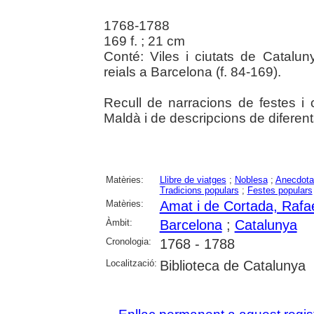
1768-1788
169 f. ; 21 cm
Conté: Viles i ciutats de Cataluny
reials a Barcelona (f. 84-169).
Recull de narracions de festes i 
Maldà i de descripcions de diferent
Matèries:
Llibre de viatges
;
Noblesa
;
Anecdota
Tradicions populars
;
Festes populars
Matèries:
Amat i de Cortada, Rafae
Àmbit:
Barcelona
;
Catalunya
Cronologia:
1768 - 1788
Localització:
Biblioteca de Catalunya