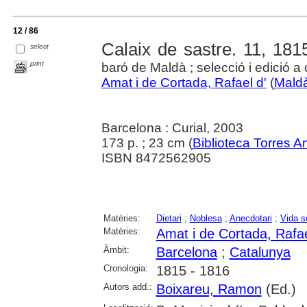
12 / 86
Calaix de sastre. 11, 181
select
print
baró de Maldà ; selecció i edició 
Amat i de Cortada, Rafael d'
(
Maldà
Barcelona : Curial, 2003
173 p. ; 23 cm (
Biblioteca Torres A
ISBN 8472562905
Matèries:
Dietari
;
Noblesa
;
Anecdotari
;
Vida s
Matèries:
Amat i de Cortada, Rafae
Àmbit:
Barcelona
;
Catalunya
Cronologia:
1815 - 1816
Autors add.:
Boixareu, Ramon
(Ed.)