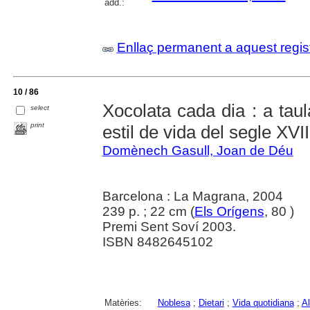
add.:
Enllaç permanent a aquest regis
10 / 86
Xocolata cada dia : a tau
select
print
estil de vida del segle XVII
Domènech Gasull, Joan de Déu
Barcelona : La Magrana, 2004
239 p. ; 22 cm (
Els Orígens
, 80 )
Premi Sent Soví 2003.
ISBN 8482645102
Matèries:
Noblesa
;
Dietari
;
Vida quotidiana
;
A