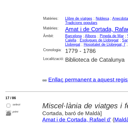
Matèries:
Llibre de viatges
;
Noblesa
;
Anecdota
Tradicions populars
Matèries:
Amat i de Cortada, Rafae
Àmbit:
Barcelona
;
Albons
;
Pineda de Mar
;
Calella
;
Esplugues de Llobregat
;
San
Llobregat
;
Hospitalet de Llobregat, l'
Cronologia:
1779 - 1786
Localització:
Biblioteca de Catalunya
Enllaç permanent a aquest regis
17 / 86
Miscel·lània de viatges i 
select
print
Cortada, baró de Maldà]
Amat i de Cortada, Rafael d'
(
Maldà