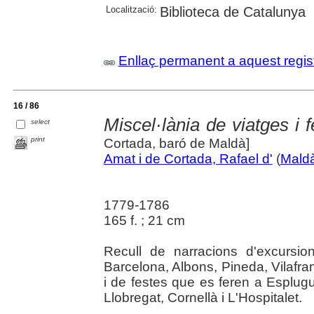
Localització:
Biblioteca de Catalunya
Enllaç permanent a aquest regis
16 / 86
Miscel·lània de viatges i 
select
print
Cortada, baró de Maldà]
Amat i de Cortada, Rafael d'
(
Maldà
1779-1786
165 f. ; 21 cm
Recull de narracions d'excursi
Barcelona, Albons, Pineda, Vilafra
i de festes que es feren a Esplug
Llobregat, Cornellà i L'Hospitalet.