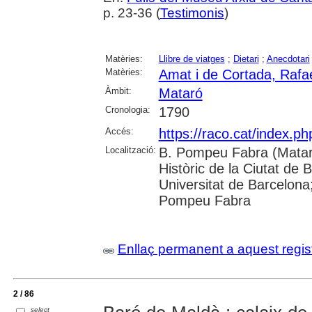
p. 23-36 (
Testimonis
)
Matèries:
Llibre de viatges
;
Dietari
;
Anecdotari
Matèries:
Amat i de Cortada, Rafae
Àmbit:
Mataró
Cronologia:
1790
Accés:
https://raco.cat/index.
Localització:
B. Pompeu Fabra (Mataró
Històric de la Ciutat de 
Universitat de Barcelona;
Pompeu Fabra
Enllaç permanent a aquest regis
2 / 86
select