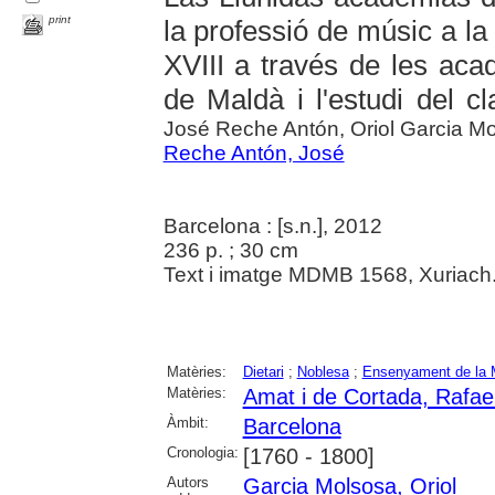
print
la professió de músic a la
XVIII a través de les ac
de Maldà i l'estudi del 
José Reche Antón, Oriol Garcia M
Reche Antón, José
Barcelona : [s.n.], 2012
236 p. ; 30 cm
Text i imatge MDMB 1568, Xuriach
Matèries:
Dietari
;
Noblesa
;
Ensenyament de la 
Matèries:
Amat i de Cortada, Rafael
Àmbit:
Barcelona
Cronologia:
[1760 - 1800]
Autors
Garcia Molsosa, Oriol