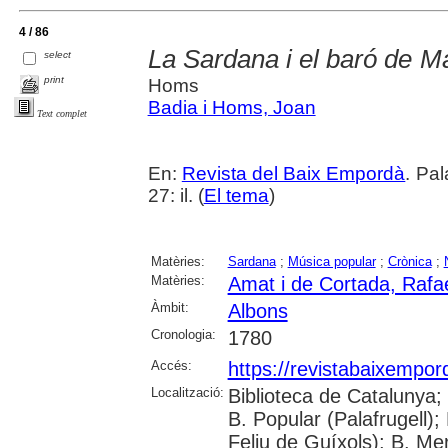
4 / 86
La Sardana i el baró de M
select
print
Homs
Badia i Homs, Joan
Text complet
En:
Revista del Baix Empordà
. Pa
27: il. (
El tema
)
Matèries:
Sardana
;
Música popular
;
Crònica
;
Matèries:
Amat i de Cortada, Rafae
Àmbit:
Albons
Cronologia:
1780
Accés:
https://revistabaixempo
Localització:
Biblioteca de Catalunya;
B. Popular (Palafrugell);
Feliu de Guíxols); B. Me