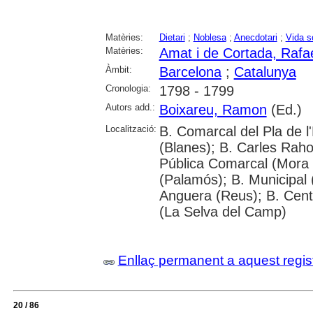
Matèries:
Dietari
;
Noblesa
;
Anecdotari
;
Vida s
Matèries:
Amat i de Cortada, Rafae
Àmbit:
Barcelona
;
Catalunya
Cronologia:
1798 - 1799
Autors add.:
Boixareu, Ramon
(Ed.)
Localització:
B. Comarcal del Pla de l
(Blanes); B. Carles Rahol
Pública Comarcal (Mora d
(Palamós); B. Municipal 
Anguera (Reus); B. Cent
(La Selva del Camp)
Enllaç permanent a aquest regis
20 / 86