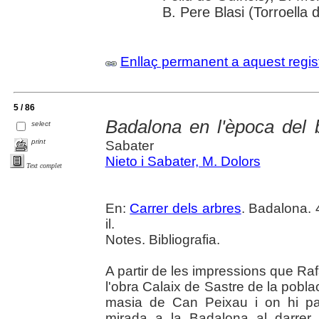
B. Pere Blasi (Torroella 
Enllaç permanent a aquest regis
5 / 86
Badalona en l'època del
select
print
Sabater
Nieto i Sabater, M. Dolors
Text complet
En:
Carrer dels arbres
. Badalona. 
il.
Notes. Bibliografia.
A partir de les impressions que R
l'obra Calaix de Sastre de la pobla
masia de Can Peixau i on hi pas
mirada a la Badalona al darrer 