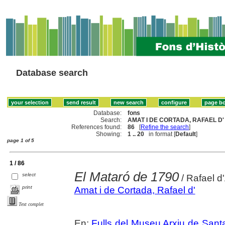
Database search
Database:
fons
Search:
AMAT I DE CORTADA, RAFAEL D' 
References found:
86
[
Refine the search
]
Showing:
1 .. 20
in format [
Default
]
page 1 of 5
1 / 86
El Mataró de 1790
select
/ Rafael d
print
Amat i de Cortada, Rafael d'
Text complet
En:
Fulls del Museu Arxiu de Sant