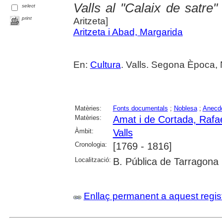
Valls al "Calaix de satre
select
print
Aritzeta]
Aritzeta i Abad, Margarida
En:
Cultura
. Valls. Segona Època, 
Matèries:
Fonts documentals
;
Noblesa
;
Anecdo
Matèries:
Amat i de Cortada, Rafae
Àmbit:
Valls
Cronologia:
[1769 - 1816]
Localització:
B. Pública de Tarragona
Enllaç permanent a aquest regis