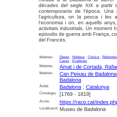
dècades del segle XIX a partir d
contemporanis de l'època. Una p
l'agricultura, on la pesca i les 
l'economia i on, en aquells anys
activitats industrials. Un moment h
episodis de guerra amb França, co
del Francès.
Matèries:
Dietari
;
Noblesa
;
Crònica
;
Rebombor
Cases
;
Esglésies
Matèries:
Amat i de Cortada, Rafae
Matèries:
Can Peixau de Badalona
Badalona
Àmbit:
Badalona
;
Catalunya
Cronologia:
[1769 - 1819]
Accés:
https://raco.cat/index.p
Localització:
Museu de Badalona