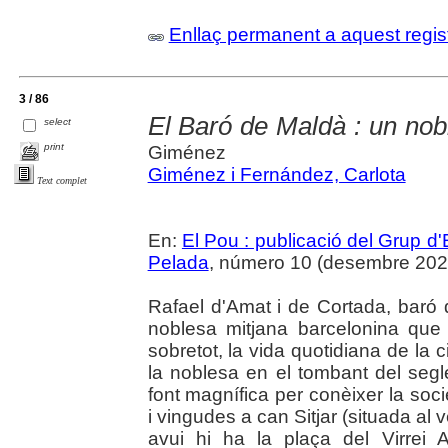
Enllaç permanent a aquest regis
3 / 86
El Baró de Maldà : un nob
select
print
Giménez
Giménez i Fernández, Carlota
Text complet
En:
El Pou : publicació del Grup d'
Pelada
, número 10 (desembre 2020)
Rafael d'Amat i de Cortada, baró
noblesa mitjana barcelonina que v
sobretot, la vida quotidiana de la c
la noblesa en el tombant del segl
font magnífica per conèixer la soc
i vingudes a can Sitjar (situada al 
avui hi ha la plaça del Virrei 