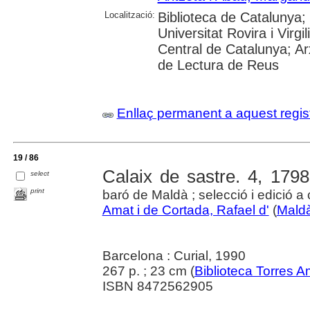
Localització:
Biblioteca de Catalunya;
Universitat Rovira i Virgil
Central de Catalunya; Ar
de Lectura de Reus
Enllaç permanent a aquest regis
19 / 86
Calaix de sastre. 4, 179
select
print
baró de Maldà ; selecció i edició 
Amat i de Cortada, Rafael d'
(
Maldà
Barcelona : Curial, 1990
267 p. ; 23 cm (
Biblioteca Torres A
ISBN 8472562905