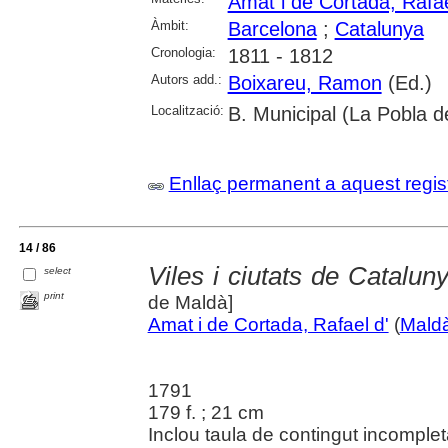
Amat i de Cortada, Rafae
Àmbit:
Barcelona
;
Catalunya
Cronologia:
1811 - 1812
Autors add.:
Boixareu, Ramon
(Ed.)
Localització:
B. Municipal (La Pobla 
Enllaç permanent a aquest regis
14 / 86
Viles i ciutats de Catalun
select
print
de Maldà]
Amat i de Cortada, Rafael d'
(
Maldà
1791
179 f. ; 21 cm
Inclou taula de contingut incomplet