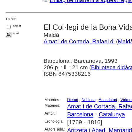
Enllaç permanent a aquest regis
18 / 86
El Col·legi de la Bona Vid
select
print
Maldà
Amat i de Cortada, Rafael d'
(
Mald
Barcelona : Barcanova, 1993
206 p. : il. ; 21 cm (
Biblioteca didàct
ISBN 8475338216
Matèries:
Dietari
;
Noblesa
;
Anecdotari
;
Vida s
Matèries:
Amat i de Cortada, Rafae
Àmbit:
Barcelona
;
Catalunya
Cronologia:
[1769 - 1816]
Autors add.:
Aritzeta i Abad, Margari