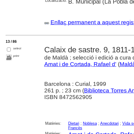
Localització:
B. Municipal (La Pobla 
Enllaç permanent a aquest regis
13 / 86
Calaix de sastre. 9, 1811-
select
print
de Maldà ; selecció i edició a cur
Amat i de Cortada, Rafael d'
(
Maldà
Barcelona : Curial, 1999
261 p. ; 23 cm (
Biblioteca Torres A
ISBN 8472562905
Matèries:
Dietari
;
Noblesa
;
Anecdotari
;
Vida s
Francès
Matèries: