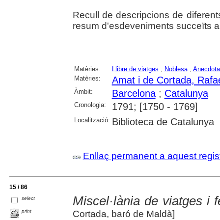
Recull de descripcions de diferents
resum d'esdeveniments succeïts a 
Matèries:
Llibre de viatges
;
Noblesa
;
Anecdota
Matèries:
Amat i de Cortada, Rafae
Àmbit:
Barcelona
;
Catalunya
Cronologia:
1791; [1750 - 1769]
Localització:
Biblioteca de Catalunya
Enllaç permanent a aquest regis
15 / 86
Miscel·lània de viatges i 
select
print
Cortada, baró de Maldà]