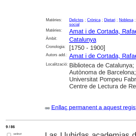
Matèries:
Delictes
;
Crònica
;
Dietari
;
Noblesa
social
Matèries:
Amat i de Cortada, Rafae
Àmbit:
Catalunya
Cronologia:
[1750 - 1900]
Autors add.:
Amat i de Cortada, Rafae
Localització:
Biblioteca de Catalunya;
Autònoma de Barcelona; 
Universitat Pompeu Fabr
Centre de Lectura de Re
Enllaç permanent a aquest regis
9 / 86
Las Lluhidas academias 
select