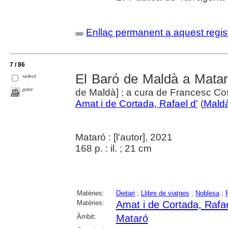
Enllaç permanent a aquest regis
7 / 86
El Baró de Maldà a Mata
select
print
de Maldà] ; a cura de Francesc Cost
Amat i de Cortada, Rafael d'
(
Maldà
Mataró : [l'autor], 2021
168 p. : il. ; 21 cm
Matèries:
Dietari
;
Llibre de viatges
;
Noblesa
;
Matèries:
Amat i de Cortada, Rafae
Àmbit:
Mataró