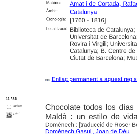
Matèries:
Amat i de Cortada, Rafae
Àmbit:
Catalunya
Cronologia:
[1760 - 1816]
Localització:
Biblioteca de Catalunya;
Universitat de Barcelona;
Rovira i Virgili; Universi
Catalunya; B. Centre de 
Ciutat de Barcelona; Mus
Enllaç permanent a aquest regis
11 / 86
Chocolate todos los días
select
print
Maldà : un estilo de vida
Domènech ; [traducció de Roser B
Domènech Gasull, Joan de Déu