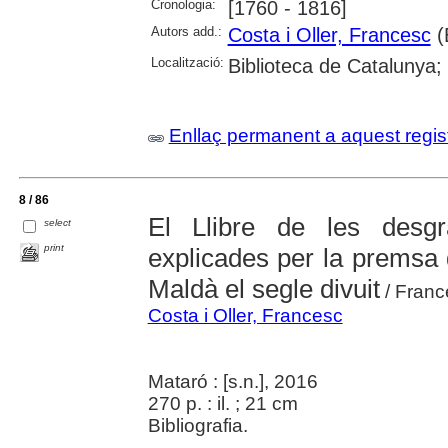
Cronologia:
[1760 - 1816]
Autors add.:
Costa i Oller, Francesc
(
Localització:
Biblioteca de Catalunya;
Enllaç permanent a aquest regis
8 / 86
El Llibre de les desgrà
select
print
explicades per la premsa 
Maldà el segle divuit
/ Franc
Costa i Oller, Francesc
Mataró : [s.n.], 2016
270 p. : il. ; 21 cm
Bibliografia.