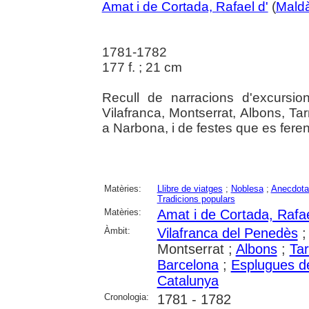
Amat i de Cortada, Rafael d'
(
Maldà
1781-1782
177 f. ; 21 cm
Recull de narracions d'excursi
Vilafranca, Montserrat, Albons, Ta
a Narbona, i de festes que es fere
Matèries:
Llibre de viatges
;
Noblesa
;
Anecdota
Tradicions populars
Matèries:
Amat i de Cortada, Rafae
Àmbit:
Vilafranca del Penedès
Montserrat ;
Albons
;
Ta
Barcelona
;
Esplugues d
Catalunya
Cronologia:
1781 - 1782