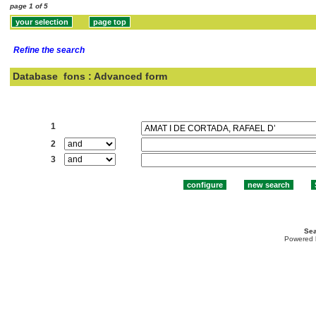
page 1 of 5
Refine the search
Database
fons : Advanced form
Search:
1
2
3
Sea
Powered