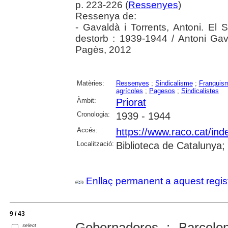
p. 223-226 (
Ressenyes
)
Ressenya de:
- Gavaldà i Torrents, Antoni. El Si
destorb : 1939-1944 / Antoni Gava
Pagès, 2012
Matèries:
Ressenyes
;
Sindicalisme
;
Franquis
agrícoles
;
Pagesos
;
Sindicalistes
Àmbit:
Priorat
Cronologia:
1939 - 1944
Accés:
https://www.raco.cat/ind
Localització:
Biblioteca de Catalunya
Enllaç permanent a aquest regis
9 / 43
Gobernadores : Barcelo
select