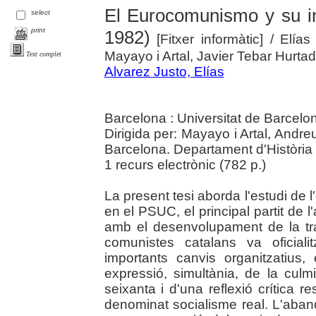
El Eurocomunismo y su i
select
print
1982)
[Fitxer informàtic]
/ Elías
Mayayo i Artal, Javier Tebar Hurtad
Text complet
Alvarez Justo, Elías
Barcelona : Universitat de Barcelo
Dirigida per: Mayayo i Artal, Andre
Barcelona. Departament d'Històri
1 recurs electrònic (782 p.)
La present tesi aborda l'estudi de 
en el PSUC, el principal partit de 
amb el desenvolupament de la tran
comunistes catalans va oficial
importants canvis organitzatius,
expressió, simultània, de la cul
seixanta i d'una reflexió crítica r
denominat socialisme real. L'abandó