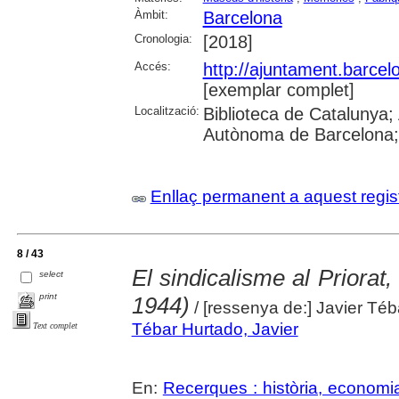
Àmbit:
Barcelona
Cronologia:
[2018]
Accés:
http://ajuntament.barcelo
[exemplar complet]
Localització:
Biblioteca de Catalunya; 
Autònoma de Barcelona; Un
Enllaç permanent a aquest regis
8 / 43
El sindicalisme al Priorat,
select
print
1944)
/ [ressenya de:] Javier Té
Tébar Hurtado, Javier
Text complet
En:
Recerques : història, economia