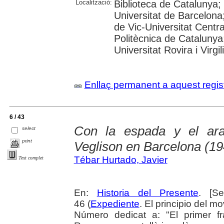
Localització:
Biblioteca de Catalunya;
Universitat de Barcelona;
de Vic-Universitat Centra
Politècnica de Catalunya
Universitat Rovira i Virgil
Enllaç permanent a aquest regis
6 / 43
Con la espada y el ara
select
print
Veglison en Barcelona (1
Tébar Hurtado, Javier
Text complet
En:
Historia del Presente
. [S
46 (
Expediente
. El principio del m
Número dedicat a: "El primer f