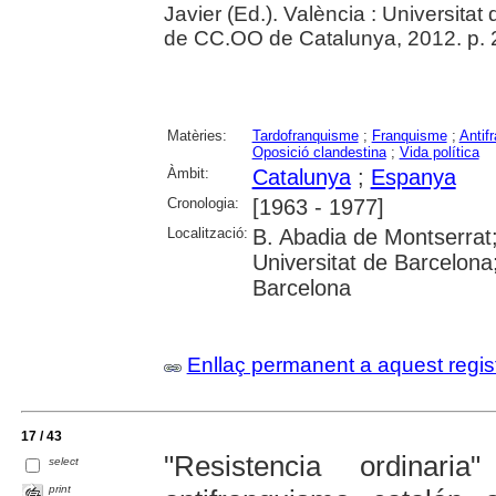
Javier (Ed.). València : Universita
de CC.OO de Catalunya, 2012. p. 
Matèries:
Tardofranquisme
;
Franquisme
;
Antif
Oposició clandestina
;
Vida política
Àmbit:
Catalunya
;
Espanya
Cronologia:
[1963 - 1977]
Localització:
B. Abadia de Montserrat
Universitat de Barcelona;
Barcelona
Enllaç permanent a aquest regis
17 / 43
"Resistencia ordinar
select
print