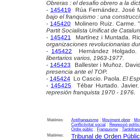
Obreras : el desafio obrero a la dic
-
145419
Rúa Fernández. José 
bajo el franquismo : una construcc
-
145420
Molinero Ruiz. Carme.
Partit Socialista Unificat de Catal
-
145421
Martínez i Muntada. Ri
organizaciones revolucionarias dur
-
145422
Hernández Holgado. 
libertarios varios, 1963-1977.
-
145423
Ballester i Muñoz. Davi
presencia ante el TOP.
-
145424
Lo Cascio. Paola.
El Esp
-
145425
Tébar Hurtado. Javier
represión franquista 1970 - 1976.
Matèries:
Antifranquisme
;
Moviment obrer
;
Mov
Conflictivitat social
;
Repressió polític
Ordre públic
;
Franquisme
;
Tardofran
Matèries:
Tribunal de Orden Públi