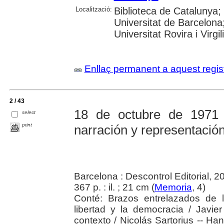
Localització:
Biblioteca de Catalunya;
Universitat de Barcelona
Universitat Rovira i Virg
Enllaç permanent a aquest regis
2 / 43
18 de octubre de 1971
select
print
narración y representación
Barcelona : Descontrol Editorial, 2
367 p. : il. ; 21 cm (
Memoria
, 4)
Conté: Brazos entrelazados de 
libertad y la democracia / Javi
contexto / Nicolás Sartorius -- 