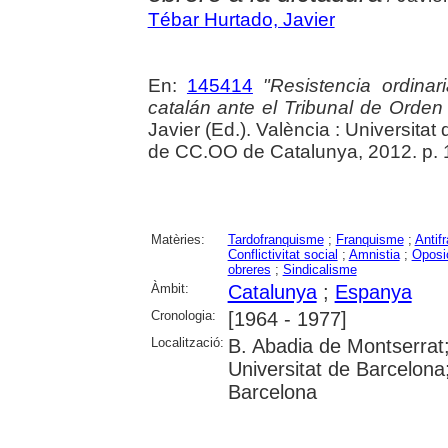
Tébar Hurtado, Javier
En:
145414
"Resistencia ordinari
catalán ante el Tribunal de Orden
Javier (Ed.). València : Universita
de CC.OO de Catalunya, 2012. p.
Matèries:
Tardofranquisme
;
Franquisme
;
Antif
Conflictivitat social
;
Amnistia
;
Oposic
obreres
;
Sindicalisme
Àmbit:
Catalunya
;
Espanya
Cronologia:
[1964 - 1977]
Localització:
B. Abadia de Montserrat
Universitat de Barcelona;
Barcelona