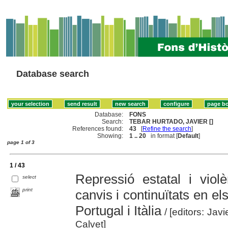
Database search
Database:
FONS
Search:
TEBAR HURTADO, JAVIER []
References found:
43
[
Refine the search
]
Showing:
1 .. 20
in format [
Default
]
page 1 of 3
1 / 43
Repressió estatal i viol
select
print
canvis i continuïtats en el
Portugal i Itàlia
/ [editors: Jav
Calvet]