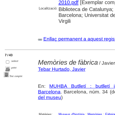
2010.pdf
[Exemplar comp
Localització:
Biblioteca de Catalunya;
Barcelona; Universitat de
Virgili
Enllaç permanent a aquest regis
7 / 43
Memòries de fàbrica
select
/ Javie
print
Tebar Hurtado, Javier
Text complet
En:
MUHBA Butlletí : butlletí 
Barcelona
. Barcelona, núm. 34 (de
del museu
)
Matèries:
Museus d'història
;
Memòries
;
Fàbriq