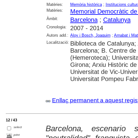
Matèries:
Memòria històrica
;
Institucions cultur
Matèries:
Memorial Democràtic de
Àmbit:
Barcelona
;
Catalunya
Cronologia:
2007 - 2014
Autors add.:
Aloy i Bosch, Joaquim
;
Arnabat i Ma
Localització:
Biblioteca de Catalunya; 
Barcelona; B. Centre de
(Hemeroteca); Universita
Girona; Arxiu Històric de
Universitat de Vic-Univer
Universitat Pompeu Fabra;
Enllaç permanent a aquest regis
12 / 43
Barcelona, escenario
select
print