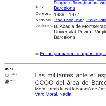
Franquisme
;
Repressió política
;
Anti
Àmbit:
Barcelona
Cronologia:
1939 - 1977
Autors add.:
Tébar Hurtado, Javier
;
Risques Corbe
Localització:
B. Abadia de Montserrat;
Universitat Rovira i Virgil
Barcelona
Enllaç permanent a aquest regis
10 / 43
Las militantes ante el es
select
print
CCOO del área de Barce
Moral ; amb la col·laboració de Ja
Varo Moral, Nadia