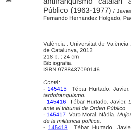
antifranquismo catalán
Público (1963-1977)
/ Javie
Fernando Hernández Holgado, Paola
València : Universitat de Valènci
de Catalunya, 2012
218 p. ; 24 cm
Bibliografia.
ISBN 9788437090146
Conté:
-
145415
Tébar Hurtado. Javier
tardofranquismo.
-
145416
Tébar Hurtado. Javier.
ante el tribunal de Orden Público.
-
145417
Varo Moral. Nàdia.
Mujer
de la militancia política.
-
145418
Tébar Hurtado. Javie