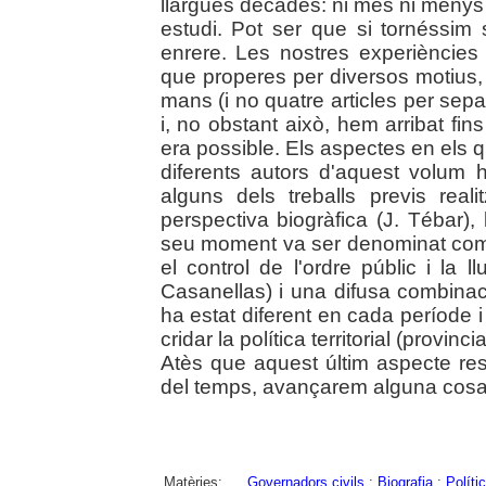
llargues dècades: ni més ni meny
estudi. Pot ser que si tornéssim 
enrere. Les nostres experiències
que properes per diversos motius,
mans (i no quatre articles per separ
i, no obstant això, hem arribat fin
era possible. Els aspectes en els qua
diferents autors d'aquest volum ha
alguns dels treballs previs real
perspectiva biogràfica (J. Tébar), 
seu moment va ser denominat com 
el control de l'ordre públic i la l
Casanellas) i una difusa combina
ha estat diferent en cada període 
cridar la política territorial (provin
Atès que aquest últim aspecte res
del temps, avançarem alguna cosa s
Matèries:
Governadors civils
;
Biografia
;
Políti