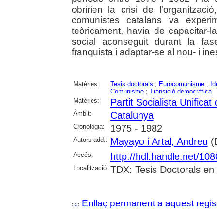
obririen la crisi de l'organitzac
comunistes catalans va experim
teòricament, havia de capacitar-la
social aconseguit durant la fase
franquista i adaptar-se al nou- i in
Matèries:
Tesis doctorals
;
Eurocomunisme
;
Id
Comunisme
;
Transició democràtica
Matèries:
Partit Socialista Unifica
Àmbit:
Catalunya
Cronologia:
1975 - 1982
Autors add.:
Mayayo i Artal, Andreu
(D
Accés:
http://hdl.handle.net/10
Localització:
TDX: Tesis Doctorals en 
Enllaç permanent a aquest regis