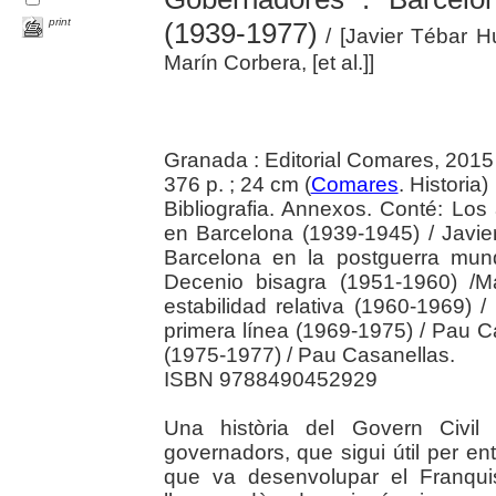
print
(1939-1977)
/ [Javier Tébar H
Marín Corbera, [et al.]]
Granada : Editorial Comares, 2015
376 p. ; 24 cm (
Comares
. Historia)
Bibliografia. Annexos. Conté: Los
en Barcelona (1939-1945) / Javie
Barcelona en la postguerra mun
Decenio bisagra (1951-1960) /M
estabilidad relativa (1960-1969) 
primera línea (1969-1975) / Pau 
(1975-1977) / Pau Casanellas.
ISBN 9788490452929
Una història del Govern Civil
governadors, que sigui útil per en
que va desenvolupar el Franqui