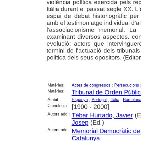
violència política exercida pels rè
Itàlia durant el passat segle XX. L'
espai de debat historiogràfic pe
amb el testimoniatge individual d'a
l'associacionisme memorial. La
examinant diversos aspectes, com
evolució; actors que intervinguer
termini de l'actuació dels tribunal
política dels seus opositors. (Editori
Matèries:
Actes de congressos
;
Persecucions p
Matèries:
Tribunal de Orden Públi
Àmbit:
Espanya
;
Portugal
;
Itàlia
;
Barcelon
Cronologia:
[1900 - 2000]
Autors add.:
Tébar Hurtado, Javier
(E
Josep
(Ed.)
Autors add.:
Memorial Democràtic de
Catalunya