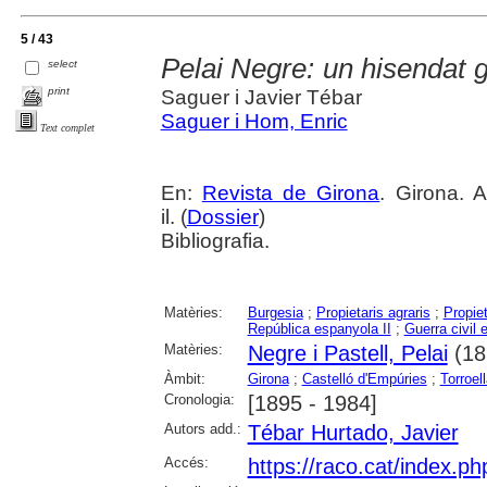
5 / 43
Pelai Negre: un hisendat gi
select
print
Saguer i Javier Tébar
Saguer i Hom, Enric
Text complet
En:
Revista de Girona
. Girona. 
il. (
Dossier
)
Bibliografia.
Matèries:
Burgesia
;
Propietaris agraris
;
Propiet
República espanyola II
;
Guerra civil 
Matèries:
Negre i Pastell, Pelai
(18
Àmbit:
Girona
;
Castelló d'Empúries
;
Torroel
Cronologia:
[1895 - 1984]
Autors add.:
Tébar Hurtado, Javier
Accés:
https://raco.cat/index.p