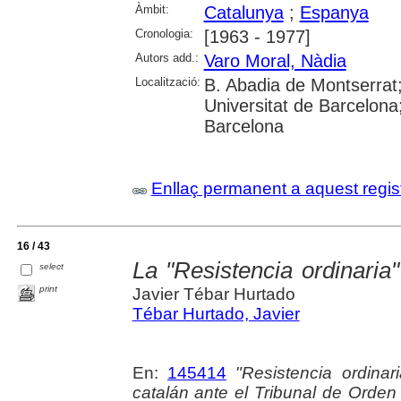
Àmbit:
Catalunya
;
Espanya
Cronologia:
[1963 - 1977]
Autors add.:
Varo Moral, Nàdia
Localització:
B. Abadia de Montserrat
Universitat de Barcelona;
Barcelona
Enllaç permanent a aquest regis
16 / 43
La "Resistencia ordinaria
select
print
Javier Tébar Hurtado
Tébar Hurtado, Javier
En:
145414
"Resistencia ordinari
catalán ante el Tribunal de Orden