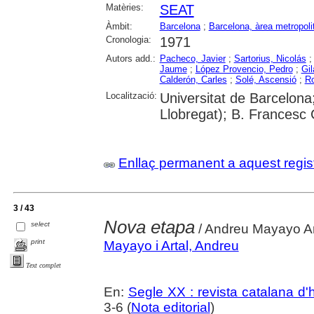
Matèries:
SEAT
Àmbit:
Barcelona
;
Barcelona, àrea metropoli
Cronologia:
1971
Autors add.:
Pacheco, Javier
;
Sartorius, Nicolás
Jaume
;
López Provencio, Pedro
;
Gil
Calderón, Carles
;
Solé, Ascensió
;
Ro
Localització:
Universitat de Barcelona
Llobregat); B. Francesc
Enllaç permanent a aquest regis
3 / 43
Nova etapa
select
/ Andreu Mayayo Ar
print
Mayayo i Artal, Andreu
Text complet
En:
Segle XX : revista catalana d'h
3-6 (
Nota editorial
)