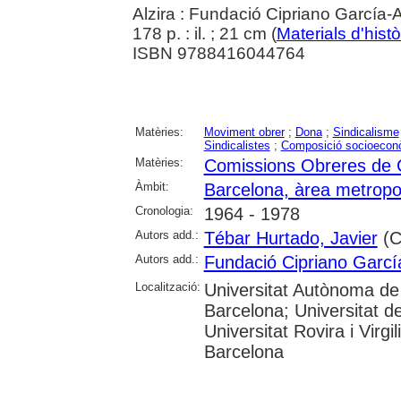
Alzira : Fundació Cipriano García
178 p. : il. ; 21 cm (
Materials d'histò
ISBN 9788416044764
Matèries:
Moviment obrer
;
Dona
;
Sindicalisme
Sindicalistes
;
Composició socioecon
Matèries:
Comissions Obreres de
Àmbit:
Barcelona, àrea metropo
Cronologia:
1964 - 1978
Autors add.:
Tébar Hurtado, Javier
(Co
Autors add.:
Fundació Cipriano Garcí
Localització:
Universitat Autònoma de 
Barcelona; Universitat d
Universitat Rovira i Virgil
Barcelona