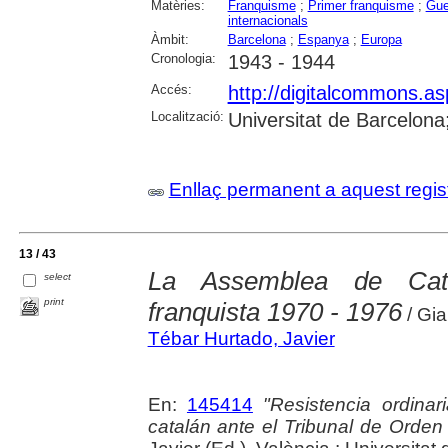
Matèries:
Franquisme
;
Primer franquisme
;
Gue
internacionals
Àmbit:
Barcelona
;
Espanya
;
Europa
Cronologia:
1943 - 1944
Accés:
http://digitalcommons.as
Localització:
Universitat de Barcelon
Enllaç permanent a aquest regis
13 / 43
La Assemblea de Cata
select
print
franquista 1970 - 1976
/ Gia
Tébar Hurtado, Javier
En:
145414
"Resistencia ordinari
catalán ante el Tribunal de Orden