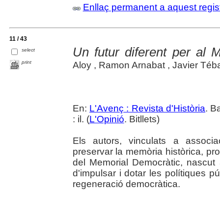
Enllaç permanent a aquest regis
11 / 43
Un futur diferent per al
select
print
Aloy , Ramon Arnabat , Javier Tébar,
En:
L'Avenç : Revista d'Història
. B
: il. (
L'Opinió
. Bitllets)
Els autors, vinculats a associ
preservar la memòria històrica, pro
del Memorial Democràtic, nascut a
d'impulsar i dotar les polítiques
regeneració democràtica.