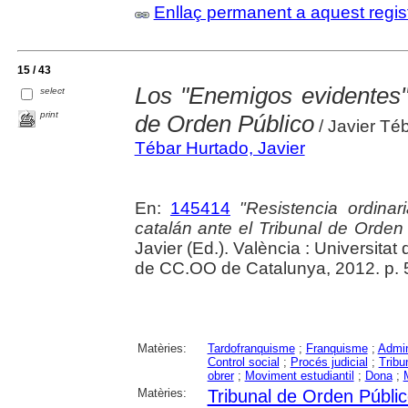
Enllaç permanent a aquest regis
15 / 43
Los "Enemigos evidentes" 
select
print
de Orden Público
/ Javier Té
Tébar Hurtado, Javier
En:
145414
"Resistencia ordinari
catalán ante el Tribunal de Orden
Javier (Ed.). València : Universita
de CC.OO de Catalunya, 2012. p. 
Matèries:
Tardofranquisme
;
Franquisme
;
Admin
Control social
;
Procés judicial
;
Tribu
obrer
;
Moviment estudiantil
;
Dona
;
M
Matèries:
Tribunal de Orden Públi