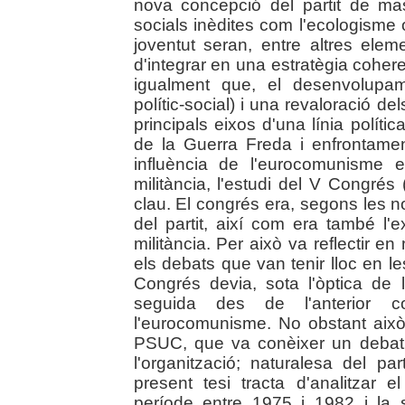
nova concepció del partit de ma
socials inèdites com l'ecologisme 
joventut seran, entre altres ele
d'integrar en una estratègia coher
igualment que, el desenvolupa
polític-social) i una revaloració de
principals eixos d'una línia polí
de la Guerra Freda i enfrontamen
influència de l'eurocomunisme en
militància, l'estudi del V Congr
clau. El congrés era, segons les n
del partit, així com era també l'
militància. Per això va reflectir
els debats que van tenir lloc en le
Congrés devia, sota l'òptica de la
seguida des de l'anterior cong
l'eurocomunisme. No obstant això,
PSUC, que va conèixer un debat q
l'organització; naturalesa del par
present tesi tracta d'analitza
període entre 1975 i 1982 i la