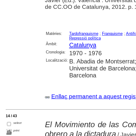
Javier (Ed.). València : Universita
de CC.OO de Catalunya, 2012. p.
Matèries:
Tardofranquisme
;
Franquisme
;
Antif
Repressió política
Àmbit:
Catalunya
Cronologia:
1970 - 1976
Localització:
B. Abadia de Montserrat
Universitat de Barcelona;
Barcelona
Enllaç permanent a aquest regis
14 / 43
El Movimiento de las Com
select
print
obrero a la dictadura
/ Javie