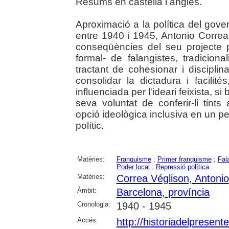
Resums en castellà i anglès.
Aproximació a la política del gov
entre 1940 i 1945, Antonio Correa 
conseqüències del seu projecte po
formal- de falangistes, tradiciona
tractant de cohesionar i disciplin
consolidar la dictadura i facilit
influenciada per l'ideari feixista, 
seva voluntat de conferir-li tint
opció ideològica inclusiva en un pe
polític.
Matèries:
Franquisme
;
Primer franquisme
;
Fal
Poder local
;
Repressió política
Matèries:
Correa Véglison, Antonio
Àmbit:
Barcelona, província
Cronologia:
1940 - 1945
Accés:
http://historiadelpresente