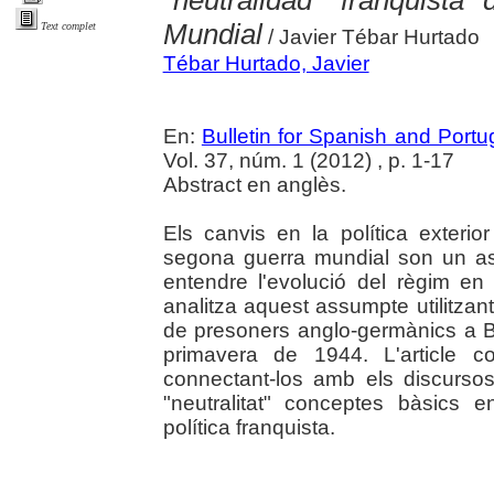
"neutralidad" franquist
Mundial
Text complet
/ Javier Tébar Hurtado
Tébar Hurtado, Javier
En:
Bulletin for Spanish and Portu
Vol. 37, núm. 1 (2012) , p. 1-17
Abstract en anglès.
Els canvis en la política exterio
segona guerra mundial son un as
entendre l'evolució del règim en 
analitza aquest assumpte utilitzant
de presoners anglo-germànics a Ba
primavera de 1944. L'article c
connectant-los amb els discursos
"neutralitat" conceptes bàsics e
política franquista.