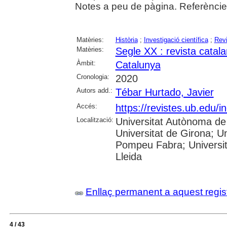
Notes a peu de pàgina. Referències
Matèries:
Història
;
Investigació científica
;
Rev
Matèries:
Segle XX : revista catala
Àmbit:
Catalunya
Cronologia:
2020
Autors add.:
Tébar Hurtado, Javier
Accés:
https://revistes.ub.edu/
Localització:
Universitat Autònoma de 
Universitat de Girona; Un
Pompeu Fabra; Universitat
Lleida
Enllaç permanent a aquest regis
4 / 43