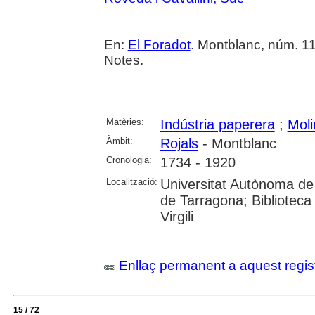
En:
El Foradot
. Montblanc, núm. 118 
Notes.
Matèries:
Indústria paperera
;
Moli
Àmbit:
Rojals
- Montblanc
Cronologia:
1734 - 1920
Localització:
Universitat Autònoma de 
de Tarragona; Biblioteca 
Virgili
Enllaç permanent a aquest regis
15 / 72