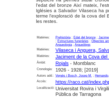
l'edat del bronze Així mateix, l'e
Iglésies a Salvador Vilaseca ha p
terme l'exploració de la cova del
les restes.
Matèries:
Prehistòria
;
Edat del bronze
;
Jacime
;
Estructures funeràries
;
Objectes ar
Arqueologia
;
Arqueòlegs
Matèries:
Vilaseca i Anguera, Salv
Matèries:
Jaciment de la Cova del
Àmbit:
Rojals
- Montblanc
Cronologia:
1926 - 1928; [2019]
Autors add.:
Vergès i Bosch, Josep M.
;
Hernando,
Accés:
https://raco.cat/index.ph
Localització:
Universitat Rovira i Virg
Pública de Tarragona