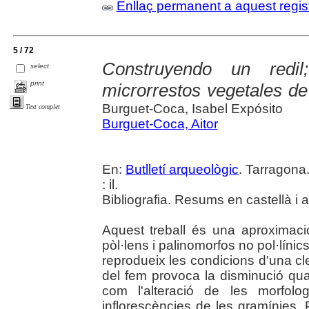
Enllaç permanent a aquest regis
5 / 72
Construyendo un redi
select
print
microrrestos vegetales de
Burguet-Coca, Isabel Expósito
Text complet
Burguet-Coca, Aitor
En:
Butlletí arqueològic
. Tarragona
: il.
Bibliografia. Resums en castellà i 
Aquest treball és una aproximació
pòl·lens i palinomorfos no pol·líni
reprodueix les condicions d'una cl
del fem provoca la disminució quant
com l'alteració de les morfolo
inflorescències de les gramínies. P