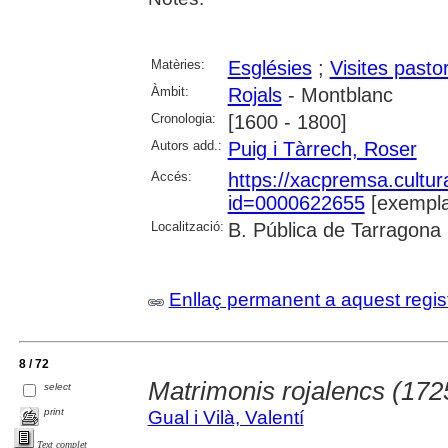
Matèries:
Esglésies
;
Visites pasto
Àmbit:
Rojals
- Montblanc
Cronologia:
[1600 - 1800]
Autors add.:
Puig i Tàrrech, Roser
Accés:
https://xacpremsa.cultu
id=0000622655
[exempla
Localització:
B. Pública de Tarragona
Enllaç permanent a aquest regis
8 / 72
Matrimonis rojalencs (172
select
print
Gual i Vilà, Valentí
Text complet