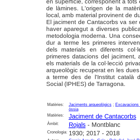
en superfície, corresponent a tots
de làmines. L'origen de la matèr
local, amb material provinent de 
El jaciment de Cantacorbs va ser d
haver aparegut a diverses public
metodologia moderna. Una conseq
dur a terme les primeres interve
dels materials en diferents col·
primeres datacions del jaciment, 
els materials de la col·lecció pri
arqueològic recuperat en les due
a terme des de l'Institut catal
Social (IPHES) de Tarragona.
Matèries:
Jaciments arqueològics
;
Excavacions 
òssia
Matèries:
Jaciment de Cantacorbs
Àmbit:
Rojals
- Montblanc
Cronologia:
1930; 2017 - 2018