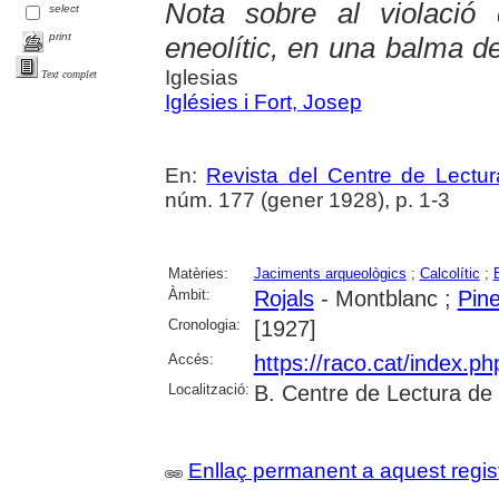
Nota sobre al violació 
select
print
eneolític, en una balma de
Iglesias
Text complet
Iglésies i Fort, Josep
En:
Revista del Centre de Lectu
núm. 177 (gener 1928), p. 1-3
Matèries:
Jaciments arqueològics
;
Calcolític
;
Àmbit:
Rojals
- Montblanc ;
Pine
Cronologia:
[1927]
Accés:
https://raco.cat/index.p
Localització:
B. Centre de Lectura de
Enllaç permanent a aquest regis