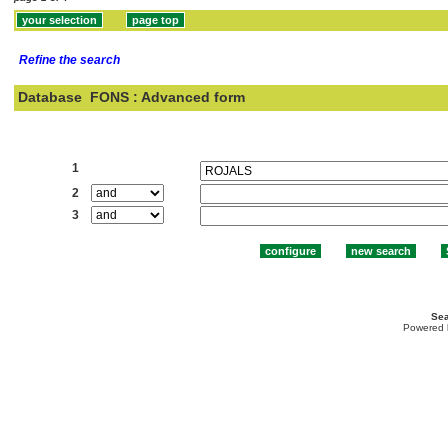
Refine the search
Database
FONS : Advanced form
Search:
1
2
3
Sea
Powered