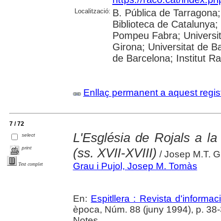
Localització:
B. Pública de Tarragona
Biblioteca de Catalunya; U
Pompeu Fabra; Universita
Girona; Universitat de Ba
de Barcelona; Institut R
Enllaç permanent a aquest regis
7 / 72
L'Església de Rojals a la 
select
print
(ss. XVII-XVIII)
/ Josep M.T. Gr
Grau i Pujol, Josep M. Tomàs
Text complet
En:
Espitllera : Revista d'informa
època, Núm. 88 (juny 1994), p. 38
Notes.