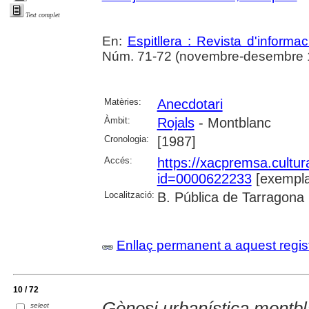
Text complet
En:
Espitllera : Revista d'inform
Núm. 71-72 (novembre-desembre 1
Matèries:
Anecdotari
Àmbit:
Rojals
- Montblanc
Cronologia:
[1987]
Accés:
https://xacpremsa.cultu
id=0000622233
[exempla
Localització:
B. Pública de Tarragona
Enllaç permanent a aquest regis
10 / 72
Gènesi urbanística montb
select