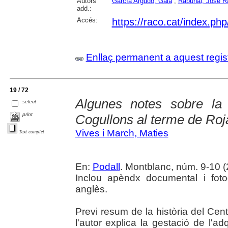
Autors
García Argudo, Gala
;
Rabuñal, José 
add.:
Accés:
https://raco.cat/index.php
Enllaç permanent a aquest regis
19 / 72
Algunes notes sobre la 
select
print
Cogullons al terme de Roj
Vives i March, Maties
Text complet
En:
Podall
. Montblanc, núm. 9-10 (20
Inclou apèndx documental i foto
anglès.
Previ resum de la història del Cen
l'autor explica la gestació de l'ad