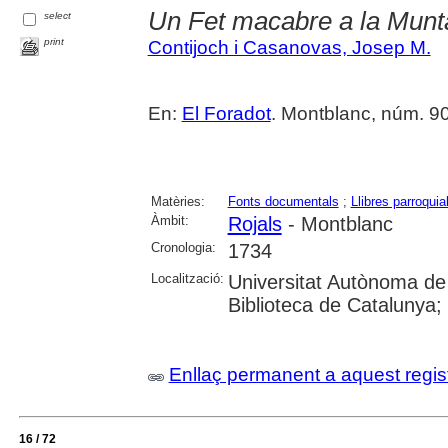
Un Fet macabre a la Mun
select
print
Contijoch i Casanovas, Josep M.
En:
El Foradot
. Montblanc, núm. 90
Matèries:
Fonts documentals
;
Llibres parroquia
Àmbit:
Rojals
- Montblanc
Cronologia:
1734
Localització:
Universitat Autònoma de
Biblioteca de Catalunya; U
Enllaç permanent a aquest regis
16 / 72