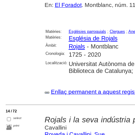
En:
El Foradot
. Montblanc, núm. 11
Matèries:
Esglésies parroquials
;
Clergues
;
Ane
Matèries:
Església de Rojals
Àmbit:
Rojals
- Montblanc
Cronologia:
1725 - 2020
Localització:
Universitat Autònoma de
Biblioteca de Catalunya; U
Enllaç permanent a aquest regis
14 / 72
Rojals i la seva indústria
select
print
Cavallini
Roveda i Cavallini, Sue