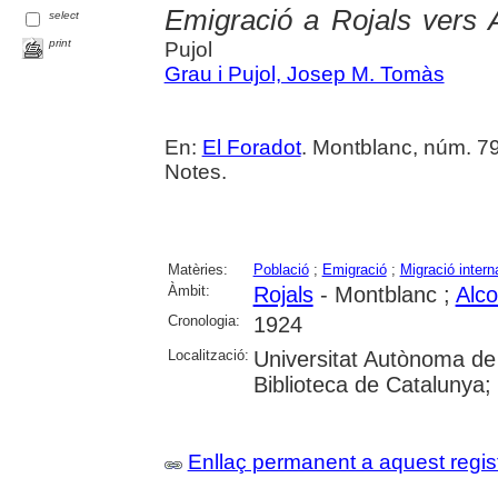
Emigració a Rojals vers 
select
print
Pujol
Grau i Pujol, Josep M. Tomàs
En:
El Foradot
. Montblanc, núm. 79 
Notes.
Matèries:
Població
;
Emigració
;
Migració intern
Àmbit:
Rojals
- Montblanc ;
Alco
Cronologia:
1924
Localització:
Universitat Autònoma de
Biblioteca de Catalunya; U
Enllaç permanent a aquest regis