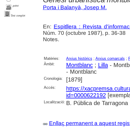
print
Porta i Balanyà, Josep M.
Text complet
En:
Espitllera : Revista d'inform
Núm. 70 (octubre 1987), p. 36-38
Notes.
Matèries:
Arxius històrics
;
Arxius comarcals
;
Àmbit:
Montblanc
;
Lilla
- Montb
- Montblanc
Cronologia:
[1879]
Accés:
https://xacpremsa.cultu
id=0000622192
[exempla
Localització:
B. Pública de Tarragona
Enllaç permanent a aquest regis