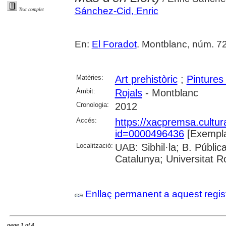
Sánchez-Cid, Enric
Text complet
En:
El Foradot
. Montblanc, núm. 72 
Matèries:
Art prehistòric
;
Pintures
Àmbit:
Rojals
- Montblanc
Cronologia:
2012
Accés:
https://xacpremsa.cultu
id=0000496436
[Exempla
Localització:
UAB: Sibhil·la; B. Públic
Catalunya; Universitat Rov
Enllaç permanent a aquest regis
page 1 of 4