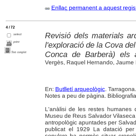
Enllaç permanent a aquest regis
4 / 72
Revisió dels materials ar
select
print
l'exploració de la Cova del
Conca de Barberà) els 
Text complet
Vergès, Raquel Hernando, Jaume 
En:
Butlletí arqueològic
. Tarragona.
Notes a peu de pàgina. Bibliografi
L'anàlisi de les restes humanes
Museu de Reus Salvador Vilaseca 
antropològic apuntades per Salvado
publicat el 1929 La datació pe
sepulcre ha permès situar cronol