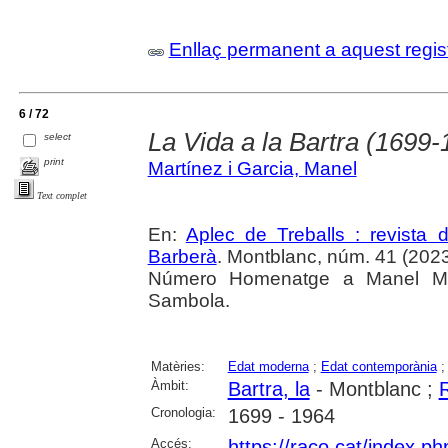
Enllaç permanent a aquest regis
6 / 72
La Vida a la Bartra (1699-
select
print
Martínez i Garcia, Manel
Text complet
En:
Aplec de Treballs : revista
Barberà
. Montblanc, núm. 41 (2023) 
Número Homenatge a Manel Mar
Sambola.
Matèries:
Edat moderna
;
Edat contemporània
Àmbit:
Bartra, la
- Montblanc ;
R
Cronologia:
1699 - 1964
Accés:
https://raco.cat/index.ph