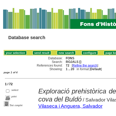
Database search
Database:
FONS
Search:
ROJALS []
References found:
72
[
Refine the search
]
Showing:
1 .. 20
in format [
Default
]
page 1 of 4
1 / 72
Exploració prehistòrica de
select
print
cova del Buldó
/ Salvador Vila
Vilaseca i Anguera, Salvador
Text complet