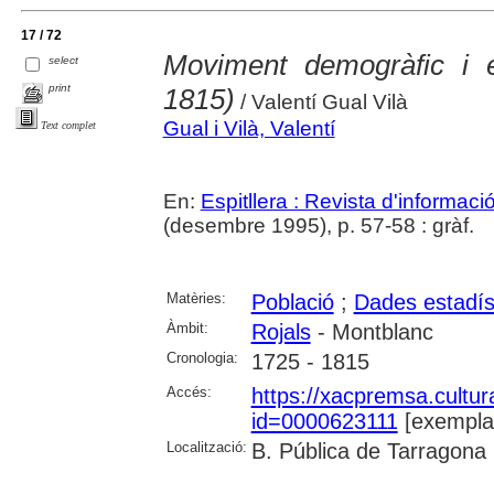
17 / 72
Moviment demogràfic i e
select
print
1815)
/ Valentí Gual Vilà
Gual i Vilà, Valentí
Text complet
En:
Espitllera : Revista d'informac
(desembre 1995), p. 57-58 : gràf.
Matèries:
Població
;
Dades estadís
Àmbit:
Rojals
- Montblanc
Cronologia:
1725 - 1815
Accés:
https://xacpremsa.cultu
id=0000623111
[exempla
Localització:
B. Pública de Tarragona