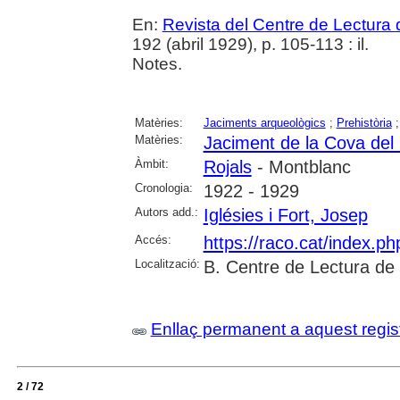
En:
Revista del Centre de Lectura
192 (abril 1929), p. 105-113 : il.
Notes.
Matèries:
Jaciments arqueològics
;
Prehistòria
Matèries:
Jaciment de la Cova del
Àmbit:
Rojals
- Montblanc
Cronologia:
1922 - 1929
Autors add.:
Iglésies i Fort, Josep
Accés:
https://raco.cat/index.p
Localització:
B. Centre de Lectura de
Enllaç permanent a aquest regis
2 / 72