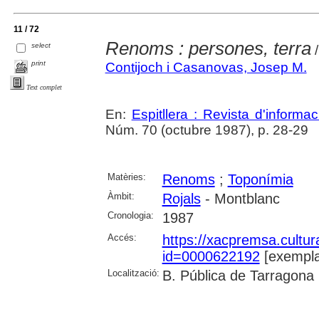
11 / 72
Renoms : persones, terra
select
/
print
Contijoch i Casanovas, Josep M.
Text complet
En:
Espitllera : Revista d'inform
Núm. 70 (octubre 1987), p. 28-29
Matèries:
Renoms
;
Toponímia
Àmbit:
Rojals
- Montblanc
Cronologia:
1987
Accés:
https://xacpremsa.cultu
id=0000622192
[exempla
Localització:
B. Pública de Tarragona