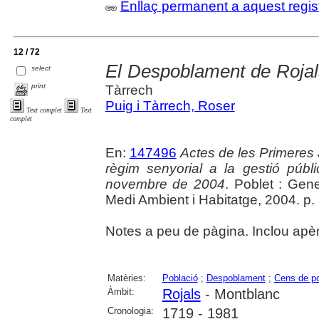
Enllaç permanent a aquest regis
12 / 72
El Despoblament de Rojal
select
print
Tàrrech
Puig i Tàrrech, Roser
Text complet
Text
complet
En:
147496
Actes de les Primeres 
règim senyorial a la gestió públ
novembre de 2004
. Poblet : Gen
Medi Ambient i Habitatge, 2004. p. 3
Notes a peu de pàgina. Inclou apè
Matèries:
Població
;
Despoblament
;
Cens de po
Àmbit:
Rojals
- Montblanc
Cronologia:
1719 - 1981