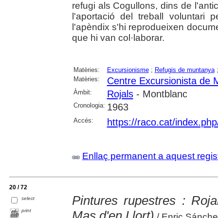
refugi als Cogullons, dins de l'ant
l'aportació del treball voluntari
l'apèndix s'hi reprodueixen docume
que hi van col·laborar.
Matèries:
Excursionisme
;
Refugis de muntanya
Matèries:
Centre Excursionista de 
Àmbit:
Rojals
- Montblanc
Cronologia:
1963
Accés:
https://raco.cat/index.php
Enllaç permanent a aquest regis
20 / 72
Pintures rupestres : Roja
select
print
Mas d'en Llort)
/ Enric Sánche