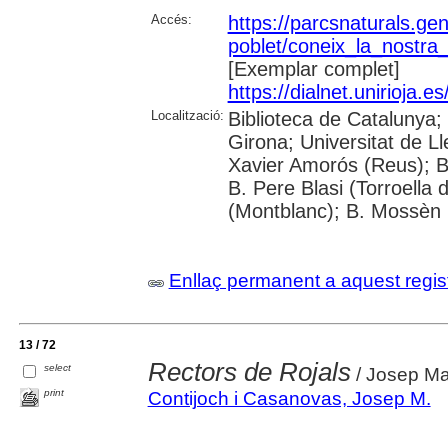
Accés:
https://parcsnaturals.ge
poblet/coneix_la_nostra
[Exemplar complet]
https://dialnet.unirioja
Localització:
Biblioteca de Catalunya;
Girona; Universitat de Lle
Xavier Amorós (Reus); B
B. Pere Blasi (Torroella
(Montblanc); B. Mossèn R
Enllaç permanent a aquest regis
13 / 72
Rectors de Rojals
select
/ Josep Ma
print
Contijoch i Casanovas, Josep M.