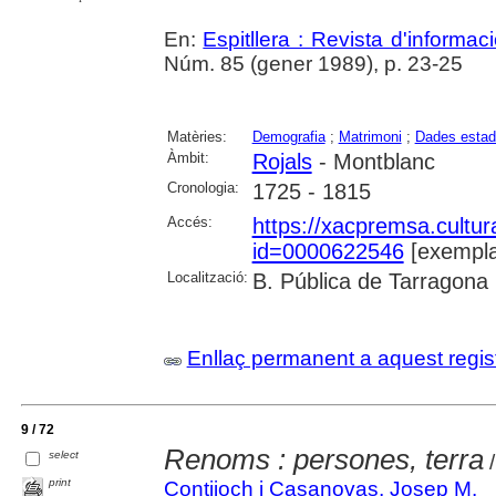
En:
Espitllera : Revista d'informa
Núm. 85 (gener 1989), p. 23-25
Matèries:
Demografia
;
Matrimoni
;
Dades estad
Àmbit:
Rojals
- Montblanc
Cronologia:
1725 - 1815
Accés:
https://xacpremsa.cultu
id=0000622546
[exempla
Localització:
B. Pública de Tarragona
Enllaç permanent a aquest regis
9 / 72
Renoms : persones, terra
select
/
print
Contijoch i Casanovas, Josep M.