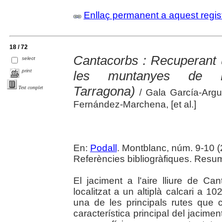
Enllaç permanent a aquest regis
18 / 72
Cantacorbs : Recuperant u
select
print
les muntanyes de Pra
Tarragona)
Text complet
/ Gala García-Arg
Fernández-Marchena, [et al.]
En:
Podall
. Montblanc, núm. 9-10 (20
Referències bibliogràfiques. Resums
El jaciment a l'aire lliure de Can
localitzat a un altiplà calcari a 1
una de les principals rutes que
característica principal del jaciment