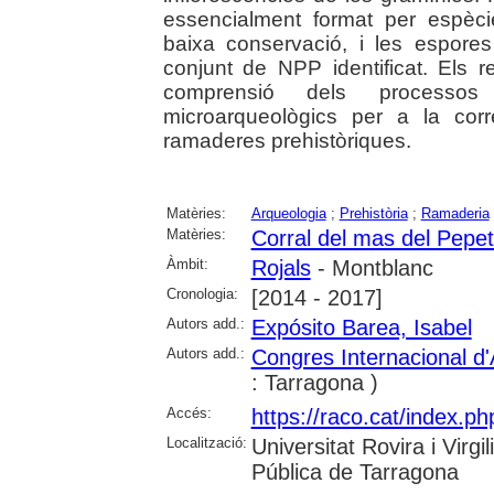
essencialment format per espèc
baixa conservació, i les espore
conjunt de NPP identificat. Els r
comprensió dels processos
microarqueològics per a la corr
ramaderes prehistòriques.
Matèries:
Arqueologia
;
Prehistòria
;
Ramaderia
Matèries:
Corral del mas del Pepet
Àmbit:
Rojals
- Montblanc
Cronologia:
[2014 - 2017]
Autors add.:
Expósito Barea, Isabel
Autors add.:
Congres Internacional d
: Tarragona )
Accés:
https://raco.cat/index.ph
Localització:
Universitat Rovira i Virg
Pública de Tarragona