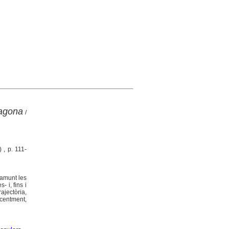
ragona
/
 , p. 111-
damunt les
 i, fins i
rajectòria,
ecentment,