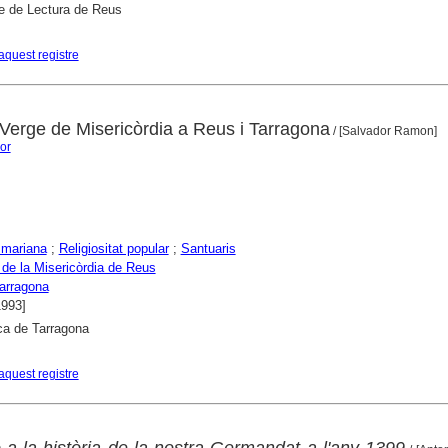
e de Lectura de Reus
aquest registre
 Verge de Misericòrdia a Reus i Tarragona
/ [Salvador Ramon]
or
 mariana
;
Religiositat popular
;
Santuaris
 de la Misericòrdia de Reus
arragona
1993]
ca de Tarragona
aquest registre
 a la història de la nostra Germandat a l'any 1399