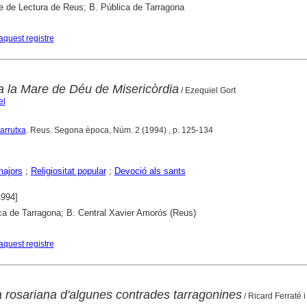
e de Lectura de Reus; B. Pública de Tarragona
aquest registre
a la Mare de Déu de Misericòrdia
/ Ezequiel Gort
el
Carrutxa
. Reus. Segona època, Núm. 2 (1994) , p. 125-134
majors
;
Religiositat popular
;
Devoció als sants
1994]
ca de Tarragona; B. Central Xavier Amorós (Reus)
aquest registre
a rosariana d'algunes contrades tarragonines
/ Ricard Ferraté i 