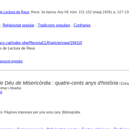
de Lectura de Reus
. Reus. 3a època. Any VII, núm. 151-152 (maig 1926), p. 127-13
;
Religiositat popular
;
Tradicions populars
;
Confraries
raco.cat/index.php/RevistaCLR/article/view/194110
e de Lectura de Reus
aquest registre
e Déu de Misericòrdia : quatre-cents anys d'història
/ Ezequ
omar i Abadia
el
r. Pàgines impreses per una sola cara. Bibliografia.