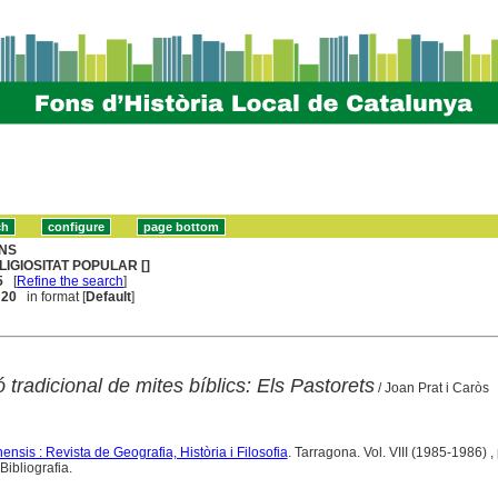
NS
LIGIOSITAT POPULAR []
5
[
Refine the search
]
. 20
in format [
Default
]
 tradicional de mites bíblics: Els Pastorets
/ Joan Prat i Caròs
ensis : Revista de Geografia, Història i Filosofia
. Tarragona. Vol. VIII (1985-1986) ,
ibliografia.