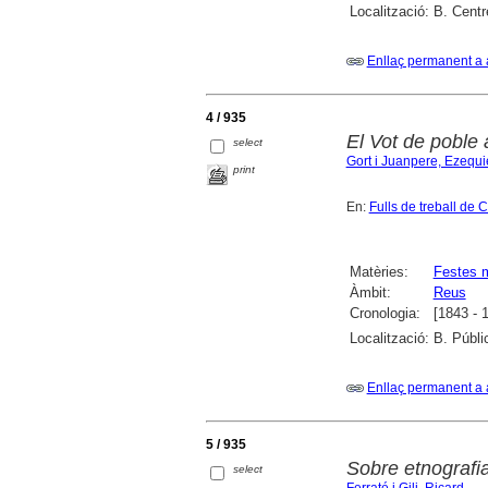
Localització:
B. Centr
Enllaç permanent a 
4 / 935
El Vot de poble 
select
Gort i Juanpere, Ezequi
print
En:
Fulls de treball de 
Matèries:
Festes 
Àmbit:
Reus
Cronologia:
[1843 - 
Localització:
B. Públi
Enllaç permanent a 
5 / 935
Sobre etnografi
select