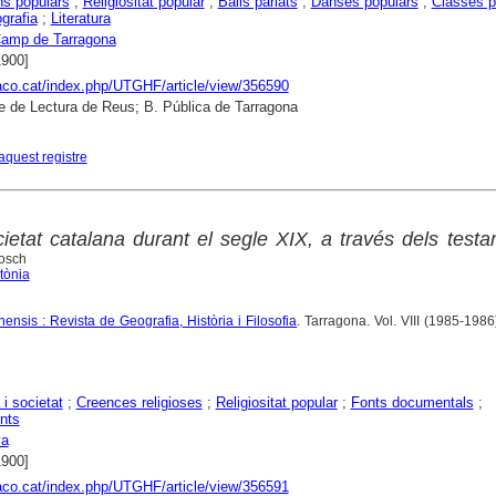
ns populars
;
Religiositat popular
;
Balls parlats
;
Danses populars
;
Classes p
ografia
;
Literatura
amp de Tarragona
1900]
raco.cat/index.php/UTGHF/article/view/356590
e de Lectura de Reus; B. Pública de Tarragona
aquest registre
ocietat catalana durant el segle XIX, a través dels test
Bosch
tònia
ensis : Revista de Geografia, Història i Filosofia
. Tarragona. Vol. VIII (1985-1986)
 i societat
;
Creences religioses
;
Religiositat popular
;
Fonts documentals
;
nts
ya
1900]
raco.cat/index.php/UTGHF/article/view/356591