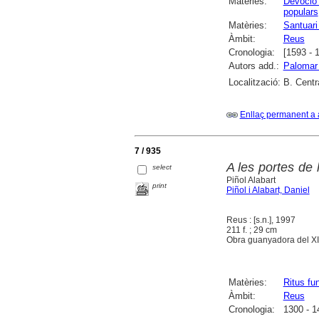
Matèries:
Devoció
populars
Matèries:
Santuari
Àmbit:
Reus
Cronologia:
[1593 - 
Autors add.:
Palomar 
Localització:
B. Centr
Enllaç permanent a 
7 / 935
A les portes de l
select
Piñol Alabart
print
Piñol i Alabart, Daniel
Reus : [s.n.], 1997
211 f. ; 29 cm
Obra guanyadora del XIV
Matèries:
Ritus fun
Àmbit:
Reus
Cronologia:
1300 - 1