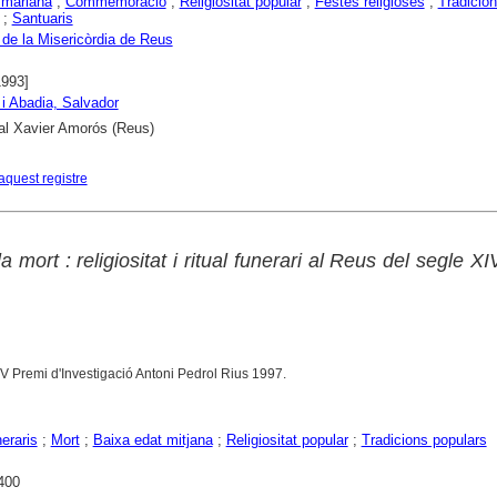
 mariana
;
Commemoració
;
Religiositat popular
;
Festes religioses
;
Tradicio
;
Santuaris
 de la Misericòrdia de Reus
1993]
i Abadia, Salvador
al Xavier Amorós (Reus)
aquest registre
a mort : religiositat i ritual funerari al Reus del segle XI
 Premi d'Investigació Antoni Pedrol Rius 1997.
eraris
;
Mort
;
Baixa edat mitjana
;
Religiositat popular
;
Tradicions populars
400