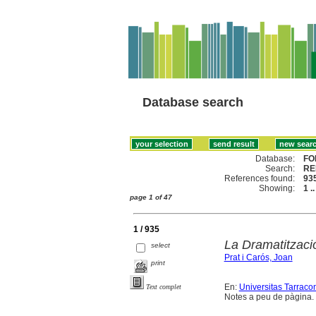
Database search
Database:
FO
Search:
RE
References found:
93
Showing:
1 .
page 1 of 47
1 / 935
La Dramatització
select
Prat i Carós, Joan
print
En:
Universitas Tarracon
Text complet
Notes a peu de pàgina. B