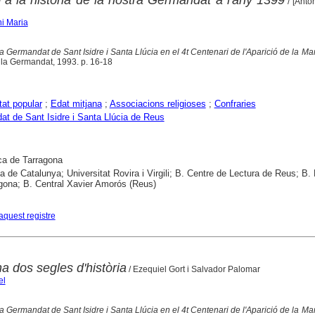
/ [Anto
ni Maria
a Germandat de Sant Isidre i Santa Llúcia en el 4t Centenari de l'Aparició de la M
: la Germandat, 1993. p. 16-18
tat popular
;
Edat mitjana
;
Associacions religioses
;
Confraries
t de Sant Isidre i Santa Llúcia de Reus
ca de Tarragona
ca de Catalunya; Universitat Rovira i Virgili; B. Centre de Lectura de Reus; B.
gona; B. Central Xavier Amorós (Reus)
aquest registre
na dos segles d'història
/ Ezequiel Gort i Salvador Palomar
el
a Germandat de Sant Isidre i Santa Llúcia en el 4t Centenari de l'Aparició de la M