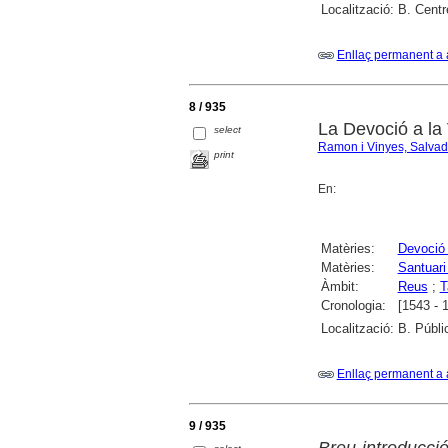
Localització:
B. Centr
Enllaç permanent a 
8 / 935
La Devoció a la
select
Ramon i Vinyes, Salvad
print
En:
Matèries:
Devoció
Matèries:
Santuari
Àmbit:
Reus
;
T
Cronologia:
[1543 - 
Localització:
B. Públi
Enllaç permanent a 
9 / 935
Breu introducció