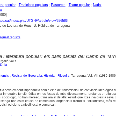
tat popular
;
Tradicions populars
;
Pastorets
;
Teatre popular
;
Nadal
ya
1900]
raco.cat/index.php/UTGHF/article/view/356586
e de Lectura de Reus; B. Pública de Tarragona
aquest registre
ia i literatura popular: els balls parlats del Camp de Tar
galló Valls
tònia
ensis : Revista de Geografia, Història i Filosofia
. Tarragona. Vol. VIII (1985-1986)
at la seva evident importancia com a eina de transmissió i de convicció ideològica 
a innegable funció lúdica en les festes de més diversa mena -profanes o religioses-
ri i sociològic, no han merescut fins ara el detallat estudi que fixés i valorés la seva t
ixenga han estat causa de comentaris tangencials d'erudits i folkloristes i, més r
dis i edicions a nivell local o comarcal.