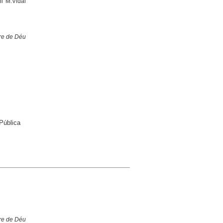
ni M.Vidal
are de Déu
 Pública
are de Déu