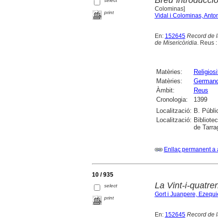
select
Colominas]
print
Vidal i Colominas, Anto
En:
152645
Record de l
de Misericòridia
. Reus 
Matèries:
Religiosi
Matèries:
Germanda
Àmbit:
Reus
Cronologia:
1399
Localització:
B. Públi
Localització:
Bibliote
de Tarra
Enllaç permanent a 
10 / 935
La Vint-i-quatre
select
Gort i Juanpere, Ezequi
print
En:
152645
Record de l