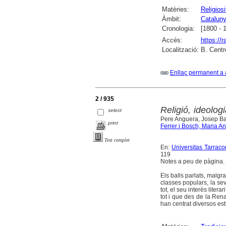
Matèries:
Religiosi
Àmbit:
Catalun
Cronologia:
[1800 - 
Accés:
https://
Localització:
B. Centr
Enllaç permanent a 
2 / 935
Religió, ideolog
select
Pere Anguera, Josep Bar
print
Ferrer i Bosch, Maria An
Text complet
En:
Universitas Tarracon
119
Notes a peu de pàgina.
Els balls parlats, malgr
classes populars, la sev
tot, el seu interès litera
tot i que des de la Rena
han centrat diversos estu