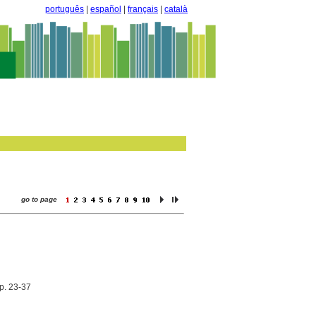
português
|
español
|
français
|
català
go to page
 p. 23-37