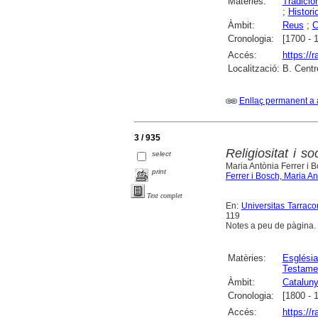
Matèries:
Tradicio
;
Histori
Àmbit:
Reus
;
C
Cronologia:
[1700 - 
Accés:
https://
Localització:
B. Centr
Enllaç permanent a 
3 / 935
Religiositat i s
select
Maria Antònia Ferrer i 
print
Ferrer i Bosch, Maria An
Text complet
En:
Universitas Tarracon
119
Notes a peu de pàgina.
Matèries:
Església
Testame
Àmbit:
Catalun
Cronologia:
[1800 - 
Accés:
https://