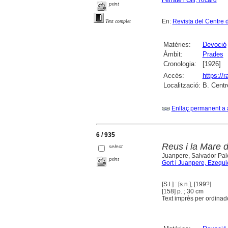
Ferraté i Gili, Ricard
print
En:
Revista del Centre 
Text complet
Matèries:
Devoció
Àmbit:
Prades
Cronologia:
[1926]
Accés:
https://
Localització:
B. Centr
Enllaç permanent a 
6 / 935
Reus i la Mare d
select
Juanpere, Salvador Pal
print
Gort i Juanpere, Ezequi
[S.l.] : [s.n.], [199?]
[158] p. ; 30 cm
Text imprès per ordinado