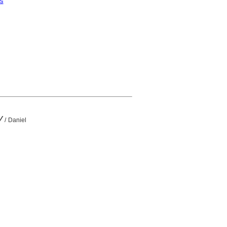
ns
V
/ Daniel