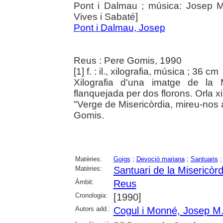
Pont i Dalmau ; música: Josep M.
Vives i Sabaté]
Pont i Dalmau, Josep
Reus : Pere Gomis, 1990
[1] f. : il., xilografia, música ; 36 cm
Xilografia d'una imatge de la
flanquejada per dos florons. Orla x
"Verge de Misericòrdia, mireu-nos 
Gomis.
Matèries:
Goigs
;
Devoció mariana
;
Santuaris
Matèries:
Santuari de la Misericòr
Àmbit:
Reus
Cronologia:
[1990]
Autors add.:
Cogul i Monné, Josep M