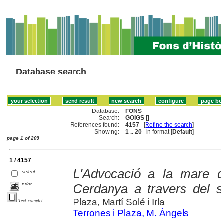
Database search
Database:
FONS
Search:
GOIGS []
References found:
4157
[
Refine the search
]
Showing:
1 .. 20
in format [
Default
]
page 1 of 208
1 / 4157
L'Advocació a la mare 
select
print
Cerdanya a travers del 
Plaza, Martí Solé i Irla
Text complet
Terrones i Plaza, M. Àngels