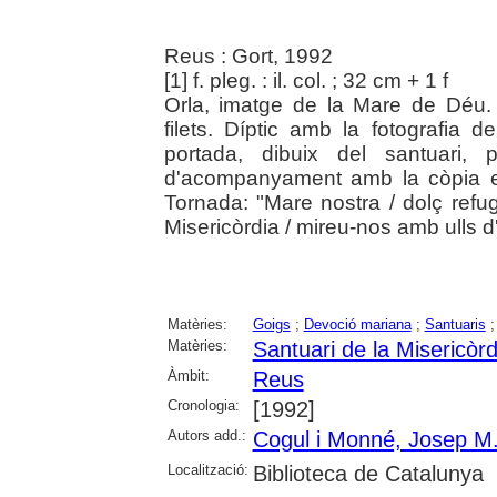
Reus : Gort, 1992
[1] f. pleg. : il. col. ; 32 cm + 1 f
Orla, imatge de la Mare de Déu.
filets. Díptic amb la fotografia
portada, dibuix del santuari, 
d'acompanyament amb la còpia en
Tornada: "Mare nostra / dolç refug
Misericòrdia / mireu-nos amb ulls d
Matèries:
Goigs
;
Devoció mariana
;
Santuaris
Matèries:
Santuari de la Misericòr
Àmbit:
Reus
Cronologia:
[1992]
Autors add.:
Cogul i Monné, Josep M
Localització:
Biblioteca de Catalunya