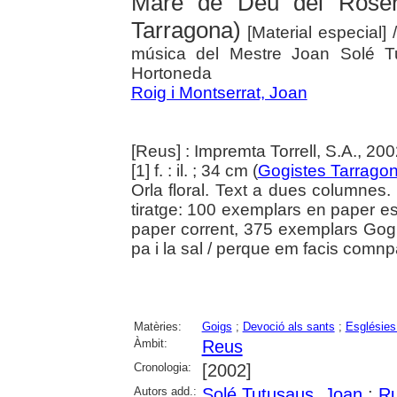
Mare de Déu del Roser
Tarragona)
[Material especial]
música del Mestre Joan Solé Tu
Hortoneda
Roig i Montserrat, Joan
[Reus] : Impremta Torrell, S.A., 20
[1] f. : il. ; 34 cm (
Gogistes Tarragon
Orla floral. Text a dues columnes. 
tiratge: 100 exemplars en paper e
paper corrent, 375 exemplars Gogis
pa i la sal / perque em facis comnp
Matèries:
Goigs
;
Devoció als sants
;
Esglésies
Àmbit:
Reus
Cronologia:
[2002]
Autors add.:
Solé Tutusaus, Joan
;
Ru