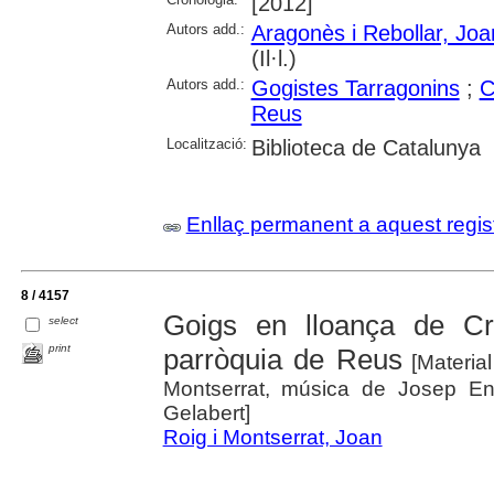
[2012]
Autors add.:
Aragonès i Rebollar, Joa
(Il·l.)
Autors add.:
Gogistes Tarragonins
;
C
Reus
Localització:
Biblioteca de Catalunya
Enllaç permanent a aquest regis
8 / 4157
Goigs en lloança de Cri
select
print
parròquia de Reus
[Material
Montserrat, música de Josep Enric
Gelabert]
Roig i Montserrat, Joan