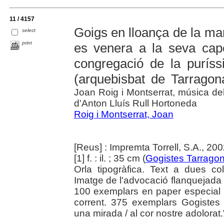
11 / 4157
Goigs en lloança de la ma
select
print
es venera a la seva capel
congregació de la purís
(arquebisbat de Tarragon
Joan Roig i Montserrat, música de
d'Anton Lluís Rull Hortoneda
Roig i Montserrat, Joan
[Reus] : Impremta Torrell, S.A., 20
[1] f. : il. ; 35 cm (
Gogistes Tarragon
Orla tipogràfica. Text a dues c
Imatge de l'advocació flanquejada p
100 exemplars en paper especial 
corrent. 375 exemplars Gogistes
una mirada / al cor nostre adolorat.