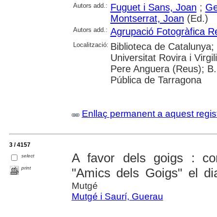
Autors add.:
Fuguet i Sans, Joan
;
Ge
Montserrat, Joan
(Ed.)
Autors add.:
Agrupació Fotogràfica R
Localització:
Biblioteca de Catalunya;
Universitat Rovira i Virg
Pere Anguera (Reus); B.
Pública de Tarragona
Enllaç permanent a aquest regis
3 / 4157
A favor dels goigs : con
select
print
"Amics dels Goigs" el di
Mutgé
Mutgé i Saurí, Guerau