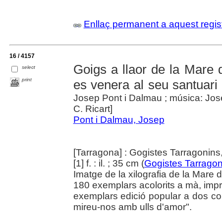
Enllaç permanent a aquest regis
16 / 4157
Goigs a llaor de la Mare 
select
print
es venera al seu santuar
Josep Pont i Dalmau ; música: Josep
C. Ricart]
Pont i Dalmau, Josep
[Tarragona] : Gogistes Tarragonins
[1] f. : il. ; 35 cm (
Gogistes Tarragon
Imatge de la xilografia de la Mare 
180 exemplars acolorits a mà, impre
exemplars edició popular a dos col
mireu-nos amb ulls d'amor".