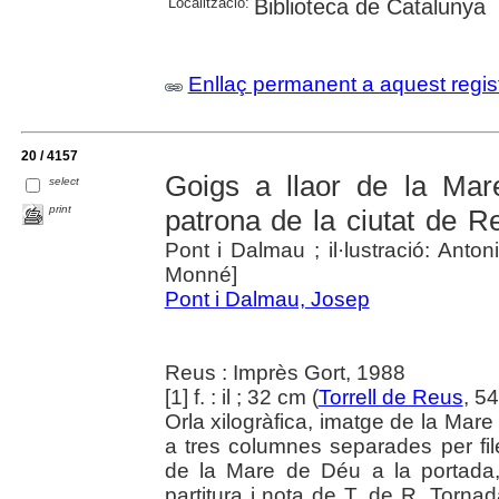
Localització:
Biblioteca de Catalunya
Enllaç permanent a aquest regis
20 / 4157
Goigs a llaor de la Mar
select
print
patrona de la ciutat de R
Pont i Dalmau ; il·lustració: Anto
Monné]
Pont i Dalmau, Josep
Reus : Imprès Gort, 1988
[1] f. : il ; 32 cm (
Torrell de Reus
, 5
Orla xilogràfica, imatge de la Mare
a tres columnes separades per file
de la Mare de Déu a la portada, 
partitura i nota de T. de R. Tornad