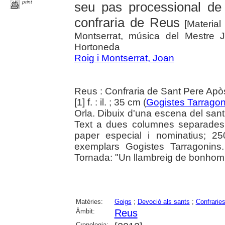
print
seu pas processional d
confraria de Reus
[Material
Montserrat, música del Mestre J
Hortoneda
Roig i Montserrat, Joan
Reus : Confraria de Sant Pere Apò
[1] f. : il. ; 35 cm (
Gogistes Tarragon
Orla. Dibuix d'una escena del sant
Text a dues columnes separades 
paper especial i nominatius; 2
exemplars Gogistes Tarragonins. 
Tornada: "Un llambreig de bonhomia
Matèries:
Goigs
;
Devoció als sants
;
Confrarie
Àmbit:
Reus
Cronologia: