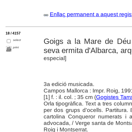
Enllaç permanent a aquest regis
18 / 4157
Goigs a la Mare de Déu
select
print
seva ermita d'Albarca, ar
especial]
3a edició musicada.
Campos Mallorca : Impr. Roig, 199
[1] f. : il. col. ; 35 cm (
Gogistes Tarr
Orla tipogràfica. Text a tres colu
per dos grups d'ocells. Partitura.
cartolina Conqueror numerats i a
advocada, / Verge santa de Montsan
Roig i Montserrat.