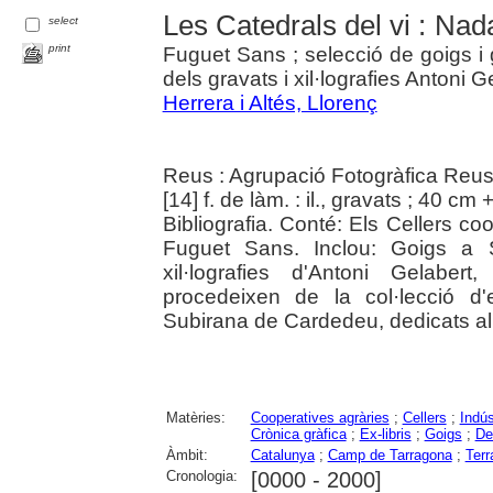
Les Catedrals del vi : Nad
select
print
Fuguet Sans ; selecció de goigs i 
dels gravats i xil·lografies Antoni G
Herrera i Altés, Llorenç
Reus : Agrupació Fotogràfica Reus
[14] f. de làm. : il., gravats ; 40 cm
Bibliografia. Conté: Els Cellers coo
Fuguet Sans. Inclou: Goigs a S
xil·lografies d'Antoni Gelabert
procedeixen de la col·lecció d'e
Subirana de Cardedeu, dedicats al 
Matèries:
Cooperatives agràries
;
Cellers
;
Indús
Crònica gràfica
;
Ex-libris
;
Goigs
;
De
Àmbit:
Catalunya
;
Camp de Tarragona
;
Terr
Cronologia:
[0000 - 2000]