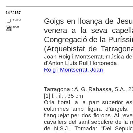
14 / 4157
Goigs en lloança de Jesuc
select
print
venera a la seva capell
Congregació de la Puríss
(Arquebistat de Tarragon
Joan Roig i Montserrat, música de
d'Anton Lluís Rull Hortoneda
Roig i Montserrat, Joan
Tarragona : A. G. Rabassa, S.A., 
[1] f. : il. ; 35 cm
Orla floral, a la part superior 
columnes amb figura d'àngels. 
flanquejat per dos florons. Al rev
cavallers del sant sepulcre de la 
de N.S.J.. Tornada: "Del Sepulc