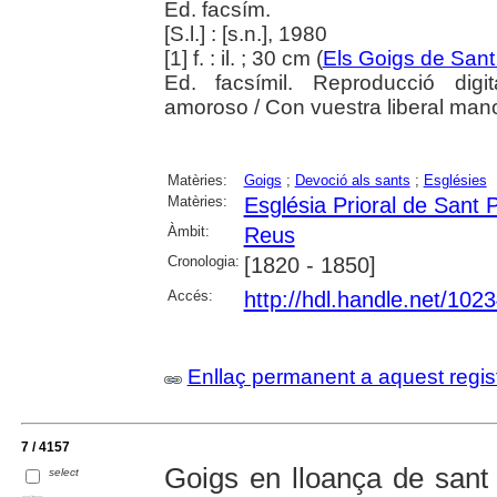
Ed. facsím.
[S.l.] : [s.n.], 1980
[1] f. : il. ; 30 cm (
Els Goigs de Sant
Ed. facsímil. Reproducció digit
amoroso / Con vuestra liberal mano
Matèries:
Goigs
;
Devoció als sants
;
Esglésies
Matèries:
Església Prioral de Sant
Àmbit:
Reus
Cronologia:
[1820 - 1850]
Accés:
http://hdl.handle.net/102
Enllaç permanent a aquest regis
7 / 4157
Goigs en lloança de sant 
select