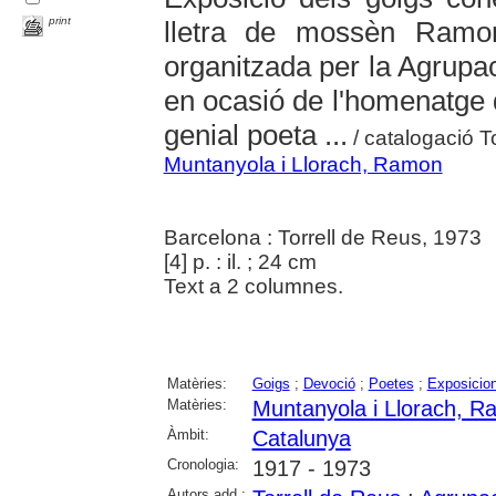
print
lletra de mossèn Ramo
organitzada per la Agrupac
en ocasió de l'homenatge q
genial poeta ...
/ catalogació T
Muntanyola i Llorach, Ramon
Barcelona : Torrell de Reus, 1973
[4] p. : il. ; 24 cm
Text a 2 columnes.
Matèries:
Goigs
;
Devoció
;
Poetes
;
Exposicion
Matèries:
Muntanyola i Llorach, 
Àmbit:
Catalunya
Cronologia:
1917 - 1973
Autors add.: