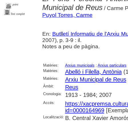
print
Municipal de Reus
/ Carme P
Puyol Torres, Carme
Text complet
En:
Butlletí Informatiu de l'Arxiu 
2007), p. 3-9 : il.
Notes a peu de pàgina.
Matèries:
Arxius municipals
;
Arxius particulars
Matèries:
Abelló i Filella, Antònia
(1
Matèries:
Arxiu Municipal de Reus
Àmbit:
Reus
Cronologia:
1913 - 1984; 2007
Accés:
https://xacpremsa.cultu
id=0000164969
[Exempla
Localització:
B. Central Xavier Amoró