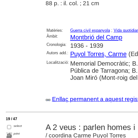
88 p. : il. col. ; 21 cm
Matèries:
Guerra civil espanyola
;
Vida quotidia
Àmbit:
Montbrió del Camp
Cronologia:
1936 - 1939
Autors add.:
Puyol Torres, Carme
(Ed
Localització:
Memorial Democràtic; B.
Pública de Tarragona; B.
Joan Miró (Mont-roig de
Enllaç permanent a aquest regis
19 / 47
A 2 veus : parlen homes 
select
print
/ coordina Carme Puyol Torres