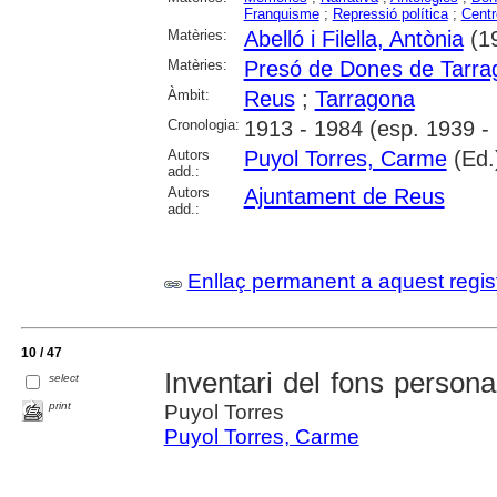
Franquisme
;
Repressió política
;
Centr
Matèries:
Abelló i Filella, Antònia
(1
Matèries:
Presó de Dones de Tarra
Àmbit:
Reus
;
Tarragona
Cronologia:
1913 - 1984 (esp. 1939 -
Autors
Puyol Torres, Carme
(Ed.
add.:
Autors
Ajuntament de Reus
add.:
Enllaç permanent a aquest regis
10 / 47
Inventari del fons person
select
print
Puyol Torres
Puyol Torres, Carme