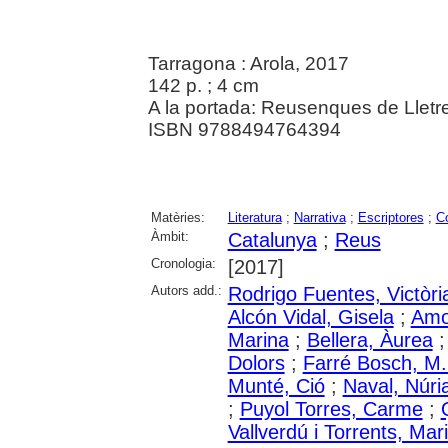
Tarragona : Arola, 2017
142 p. ; 4 cm
A la portada: Reusenques de Lletr
ISBN 9788494764394
Matèries:
Literatura
;
Narrativa
;
Escriptores
;
C
Àmbit:
Catalunya
;
Reus
Cronologia:
[2017]
Autors add.:
Rodrigo Fuentes, Victòri
Alcón Vidal, Gisela
;
Amor
Marina
;
Bellera, Àurea
Dolors
;
Farré Bosch, M.
Munté, Ció
;
Naval, Núri
;
Puyol Torres, Carme
;
Vallverdú i Torrents, Mar