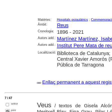
Matèries:
Hospitals psiquiàtrics
;
Commemoraci
Àmbit:
Reus
Cronologia:
1896 - 2021
Autors add.:
Martínez Martínez, Isabe
Autors add.:
Institut Pere Mata de re
Localització:
Biblioteca de Catalunya;
Central Xavier Amorós (
Pública de Tarragona
Enllaç permanent a aquest regis
7 / 47
Veus
select
/ textos de Gisela Alcó
print
Meritxell Blay, Fina Grau, Pilar