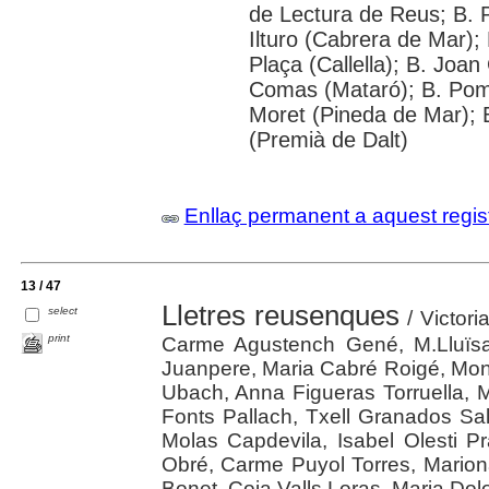
de Lectura de Reus; B. P
Ilturo (Cabrera de Mar);
Plaça (Callella); B. Joa
Comas (Mataró); B. Pomp
Moret (Pineda de Mar); B
(Premià de Dalt)
Enllaç permanent a aquest regis
13 / 47
Lletres reusenques
select
/ Victori
print
Carme Agustench Gené, M.Lluïsa
Juanpere, Maria Cabré Roigé, Mon
Ubach, Anna Figueras Torruella, 
Fonts Pallach, Txell Granados S
Molas Capdevila, Isabel Olesti P
Obré, Carme Puyol Torres, Mari
Bonet, Coia Valls Loras, Maria Dolo