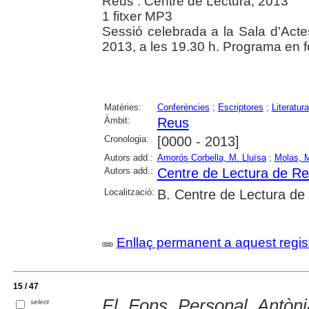
Reus : Centre de Lectura, 2013
1 fitxer MP3
Sessió celebrada a la Sala d'Actes
2013, a les 19.30 h. Programa en 
Matèries:
Conferències
;
Escriptores
;
Literatura
Àmbit:
Reus
Cronologia:
[0000 - 2013]
Autors add.:
Amorós Corbella, M. Lluïsa
;
Molas, 
Autors add.:
Centre de Lectura de R
Localització:
B. Centre de Lectura de
Enllaç permanent a aquest regis
15 / 47
El Fons Personal Antònia
select