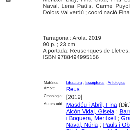
Naval, Lena Paüls, Carme Puyol
Dolors Vallverdú ; coordinació Fin
Tarragona : Arola, 2019
90 p. ; 23 cm
A portada: Reusenques de Lletres.
ISBN 9788494995156
Matèries:
Literatura
;
Escriptores
;
Antologies
Àmbit:
Reus
Cronologia:
[2019]
Autors add.:
Masdéu i Abril, Fina
(Dir.
Alcón Vidal, Gisela
;
Bar
i Boquera, Meritxell
;
Gra
Naval, Núria
;
Paüls i Ob