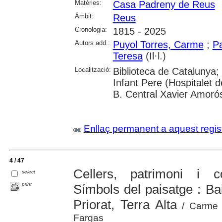
Matèries:
Casa Padreny de Reus
Àmbit:
Reus
Cronologia:
1815 - 2025
Autors add.:
Puyol Torres, Carme
;
Pa
Teresa
(Il·l.)
Localització:
Biblioteca de Catalunya;
Infant Pere (Hospitalet d
B. Central Xavier Amoró
Enllaç permanent a aquest regis
4 / 47
Cellers, patrimoni i c
select
print
Símbols del paisatge : B
Priorat, Terra Alta
/ Carme P
Fargas