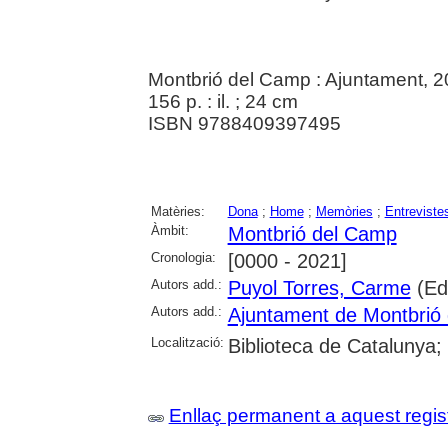
Montbrió del Camp : Ajuntament, 
156 p. : il. ; 24 cm
ISBN 9788409397495
Matèries:
Dona
;
Home
;
Memòries
;
Entreviste
Àmbit:
Montbrió del Camp
Cronologia:
[0000 - 2021]
Autors add.:
Puyol Torres, Carme
(Ed
Autors add.:
Ajuntament de Montbrió
Localització:
Biblioteca de Catalunya;
Enllaç permanent a aquest regis