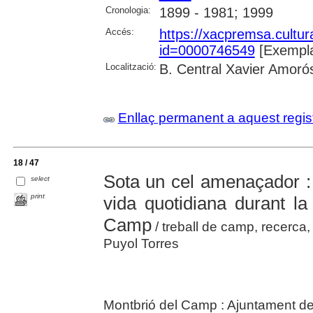
Cronologia:
1899 - 1981; 1999
Accés:
https://xacpremsa.cultu
id=0000746549
[Exempla
Localització:
B. Central Xavier Amoró
Enllaç permanent a aquest regis
18 / 47
Sota un cel amenaçador : 
select
print
vida quotidiana durant la
Camp
/ treball de camp, recerca,
Puyol Torres
Montbrió del Camp : Ajuntament d