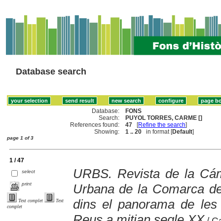
Database search
Database:
FONS
Search:
PUYOL TORRES, CARME []
References found:
47
[
Refine the search
]
Showing:
1 .. 20
in format [
Default
]
page 1 of 3
1 / 47
URBS. Revista de la Cám
select
print
Urbana de la Comarca de
dins el panorama de les 
Text complet
Text
complet
Reus a mitjan segle XX
/ C