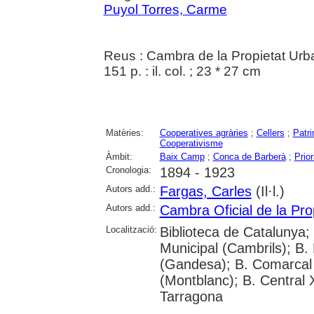
Puyol Torres, Carme
Reus : Cambra de la Propietat Ur
151 p. : il. col. ; 23 * 27 cm
Matèries:
Cooperatives agràries
;
Cellers
;
Patri
Cooperativisme
Àmbit:
Baix Camp
;
Conca de Barberà
;
Prior
Cronologia:
1894 - 1923
Autors add.:
Fargas, Carles
(Il·l.)
Autors add.:
Cambra Oficial de la Pr
Localització:
Biblioteca de Catalunya;
Municipal (Cambrils); B.
(Gandesa); B. Comarcal 
(Montblanc); B. Central 
Tarragona