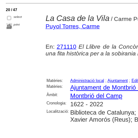
20 / 47
La Casa de la Vila
select
/ Carme Pu
print
Puyol Torres, Carme
En:
271110
El Llibre de la Concòr
una fita històrica per a la sobirania
Matèries:
Administració local
;
Ajuntament
;
Edi
Matèries:
Ajuntament de Montbrió
Àmbit:
Montbrió del Camp
Cronologia:
1622 - 2022
Localització:
Biblioteca de Catalunya;
Xavier Amorós (Reus); B