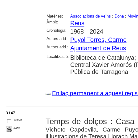
Matèries:
Associacions de veïns
;
Dona
;
Movim
Àmbit:
Reus
Cronologia:
1968 - 2024
Autors add.:
Puyol Torres, Carme
Autors add.:
Ajuntament de Reus
Localització:
Biblioteca de Catalunya;
Central Xavier Amorós (
Pública de Tarragona
Enllaç permanent a aquest regis
3 / 47
Temps de dolços : Casa 
select
print
Vicheto Capdevila, Carme Puy
il·lustracions de Teresa Llorach M