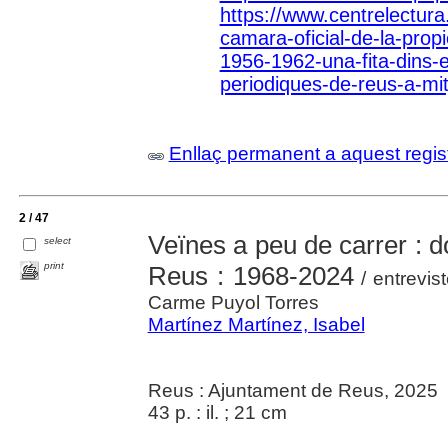
https://www.centrelectura.
camara-oficial-de-la-pro
1956-1962-una-fita-dins-
periodiques-de-reus-a-mit
Enllaç permanent a aquest regis
2 / 47
Veïnes a peu de carrer : 
select
print
Reus : 1968-2024
/ entrevist
Carme Puyol Torres
Martínez Martínez, Isabel
Reus : Ajuntament de Reus, 2025
43 p. : il. ; 21 cm