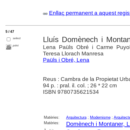
Enllaç permanent a aquest regis
5 / 47
Lluís Domènech i Montan
select
print
Lena Paüls Obré i Carme Puyol T
Teresa Llorach Manresa
Paüls i Obré, Lena
Reus : Cambra de la Propietat Urb
94 p. : pral. il. col. ; 26 * 22 cm
ISBN 9780735621534
Matèries:
Arquitectura
;
Modernisme
;
Arquitect
Matèries:
Domènech i Montaner, L