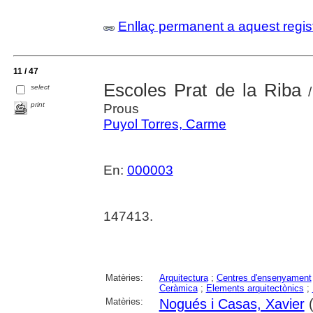
Enllaç permanent a aquest regis
11 / 47
Escoles Prat de la Riba
select
/
print
Prous
Puyol Torres, Carme
En:
000003
147413.
Matèries:
Arquitectura
;
Centres d'ensenyament
Ceràmica
;
Elements arquitectònics
;
Matèries:
Nogués i Casas, Xavier
(