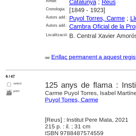
Àmbit:
Catalunya
;
Reus
Cronologia:
[1849 - 1923]
Autors add.:
Puyol Torres, Carme
;
Ll
Autors add.:
Cambra Oficial de la Pr
Localització:
B. Central Xavier Amoró
Enllaç permanent a aquest regis
6 / 47
125 anys de flama : Inst
select
print
Carme Puyol Torres, Isabel Martín
Puyol Torres, Carme
[Reus] : Institut Pere Mata, 2021
215 p. : il. ; 31 cm
ISBN 9788487574559