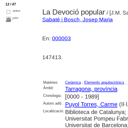
12 / 47
La Devoció popular
select
/ [J.M. S
print
Sabaté i Bosch, Josep Maria
En:
000003
147413.
Matèries:
Ceràmica
;
Elements arquitectònics
;
Àmbit:
Tarragona, província
Cronologia:
[0000 - 1989]
Autors add.:
Puyol Torres, Carme
(Il·l
Localització:
Biblioteca de Catalunya;
Universitat Pompeu Fabra;
Universitat de Barcelona