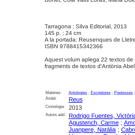
Tarragona : Silva Editorial, 2013
145 p. ; 24 cm
A la portada: Reusenques de Lletr
ISBN 9788415342366
Aquest volum aplega 22 textos de 
fragments de textos d'Antònia Abel
Matèries:
Antologies
;
Escriptores
;
Poetesses
Àmbit:
Reus
Cronologia:
2013
Autors add.:
Rodrigo Fuentes, Victòri
Agustench, Carme
;
Amor
Juanpere, Natàlia
;
Cabré