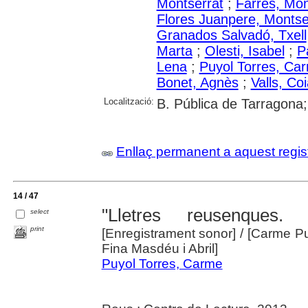
Montserrat
;
Farrés, Mo
Flores Juanpere, Montse
Granados Salvadó, Txell
Marta
;
Olesti, Isabel
;
P
Lena
;
Puyol Torres, Ca
Bonet, Agnès
;
Valls, Co
Localització:
B. Pública de Tarragona
Enllaç permanent a aquest regis
14 / 47
"Lletres reusenques.
select
print
[Enregistrament sonor]
/ [Carme Pu
Fina Masdéu i Abril]
Puyol Torres, Carme