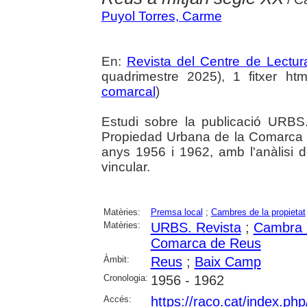
Puyol Torres, Carme
En:
Revista del Centre de Lectu
quadrimestre 2025), 1 fitxer html
comarcal
)
Estudi sobre la publicació URBS
Propiedad Urbana de la Comarca d
anys 1956 i 1962, amb l'anàlisi de
vincular.
Matèries:
Premsa local
;
Cambres de la propietat
Matèries:
URBS. Revista
;
Cambra O
Comarca de Reus
Àmbit:
Reus
;
Baix Camp
Cronologia:
1956 - 1962
Accés:
https://raco.cat/index.p