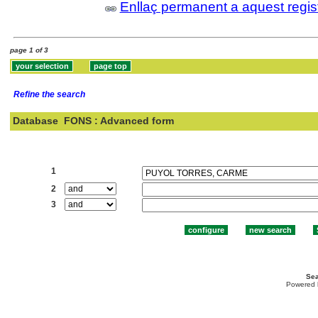
Enllaç permanent a aquest regis
page 1 of 3
Refine the search
Database
FONS : Advanced form
Search:
1
2
3
Sea
Powered