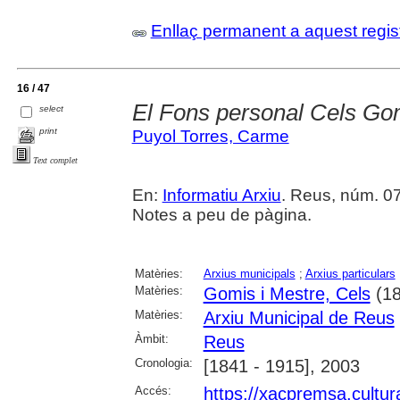
Enllaç permanent a aquest regis
16 / 47
El Fons personal Cels Gom
select
print
Puyol Torres, Carme
Text complet
En:
Informatiu Arxiu
. Reus, núm. 07 
Notes a peu de pàgina.
Matèries:
Arxius municipals
;
Arxius particulars
Matèries:
Gomis i Mestre, Cels
(18
Matèries:
Arxiu Municipal de Reus
Àmbit:
Reus
Cronologia:
[1841 - 1915], 2003
Accés:
https://xacpremsa.cultu