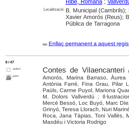
Ribé, Romana
;
Vallverd
Localització:
B. Municipal (Cambrils);
Xavier Amorós (Reus); B
Pública de Tarragona
Enllaç permanent a aquest regis
8 / 47
Contes de Vilaencanteri
select
/
print
Amorós, Marina Barraso, Àurea B
Antònia Farré, Fina Grau, Pilar
Paüls, Carme Puyol, Mariona Quad
M. Dolors Vallverdú ; Il·lustraci
Mercè Bessó, Loc Buyó, Marc Díe
Grinyó, Teresa Llorach, Nuri Mariné
Roca, Jana Tàpias, Toni Vallès, M
Masdéu i Victoria Rodrigo