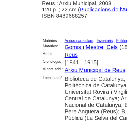
Reus : Arxiu Municipal, 2003
120 p. ; 22 cm (
Publicacions de l'A
ISBN 8489688257
Matèries:
Arxius particulars
;
Inventaris
;
Folklo
Matèries:
Gomis i Mestre, Cels
(18
Àmbit:
Reus
Cronologia:
[1841 - 1915]
Autors add.:
Arxiu Municipal de Reus
Localització:
Biblioteca de Catalunya; 
Politècnica de Catalunya
Universitat Rovira i Virgil
Central de Catalunya; Arx
Nacional de Catalunya; 
Pere Anguera (Reus); B.
Pública (La Selva del Ca