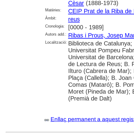
Cèsar
(1888-1973)
Matèries:
CEIP Prat de la Riba de
Àmbit:
reus
Cronologia:
[0000 - 1989]
Autors add.:
Ribas i Prous, Josep Ma
Localització:
Biblioteca de Catalunya;
Universitat Pompeu Fabra;
Universitat de Barcelona
de Lectura de Reus; B. P
Ilturo (Cabrera de Mar);
Plaça (Callella); B. Joa
Comas (Mataró); B. Pomp
Moret (Pineda de Mar); B
(Premià de Dalt)
Enllaç permanent a aquest regis