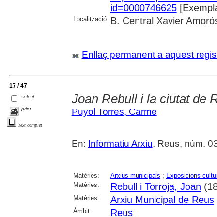
id=0000746625
[Exempla
Localització:
B. Central Xavier Amoró
Enllaç permanent a aquest regis
17 / 47
Joan Rebull i la ciutat de
select
print
Puyol Torres, Carme
Text complet
En:
Informatiu Arxiu
. Reus, núm. 03
Matèries:
Arxius municipals
;
Exposicions cultu
Matèries:
Rebull i Torroja, Joan
(18
Matèries:
Arxiu Municipal de Reus
Àmbit:
Reus