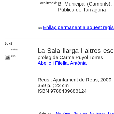
Localització:
B. Municipal (Cambrils);
Pública de Tarragona
Enllaç permanent a aquest regis
9 / 47
La Sala llarga i altres esc
select
print
pròleg de Carme Puyol Torres
Abelló i Filella, Antònia
Reus : Ajuntament de Reus, 2009
359 p. ; 22 cm
ISBN 9788489688124
Matèries:
Memòries
;
Narrativa
;
Antologies
;
Don