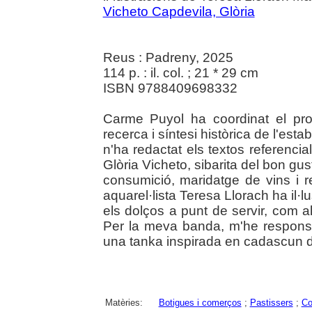
Vicheto Capdevila, Glòria
Reus : Padreny, 2025
114 p. : il. col. ; 21 * 29 cm
ISBN 9788409698332
Carme Puyol ha coordinat el proj
recerca i síntesi històrica de l'esta
n'ha redactat els textos referenc
Glòria Vicheto, sibarita del bon gus
consumició, maridatge de vins i r
aquarel·lista Teresa Llorach ha il·
els dolços a punt de servir, com a
Per la meva banda, m'he responsabi
una tanka inspirada en cadascun d
Matèries:
Botigues i comerços
;
Pastissers
;
Co