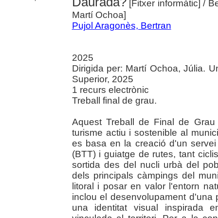
Daurada?
[Fitxer informàtic]
/ B
Martí Ochoa]
Pujol Aragonès, Bertran
2025
Dirigida per: Martí Ochoa, Júlia. U
Superior, 2025
1 recurs electrònic
Treball final de grau.
Aquest Treball de Final de Grau
turisme actiu i sostenible al muni
es basa en la creació d'un servei
(BTT) i guiatge de rutes, tant ci
sortida des del nucli urbà del po
dels principals càmpings del muni
litoral i posar en valor l'entorn nat
inclou el desenvolupament d'una
una identitat visual inspirada 