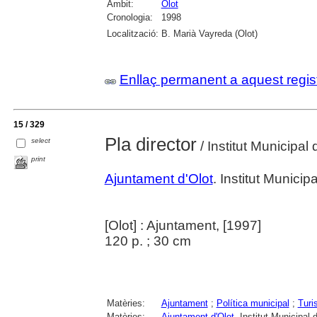
Àmbit:
Olot
Cronologia:
1998
Localització:
B. Marià Vayreda (Olot)
Enllaç permanent a aquest regis
15 / 329
Pla director
select
/ Institut Municipal
print
Ajuntament d'Olot
. Institut Munici
[Olot] : Ajuntament, [1997]
120 p. ; 30 cm
Matèries:
Ajuntament
;
Política municipal
;
Turi
Matèries:
Ajuntament d'Olot
. Institut Municipal