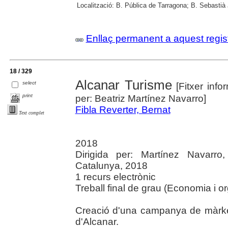
Localització:
B. Pública de Tarragona; B. Sebastià
Enllaç permanent a aquest regis
18 / 329
Alcanar Turisme
select
[Fitxer info
print
per: Beatriz Martínez Navarro]
Fibla Reverter, Bernat
Text complet
2018
Dirigida per: Martínez Navarro,
Catalunya, 2018
1 recurs electrònic
Treball final de grau (Economia i 
Creació d'una campanya de màrket
d'Alcanar.