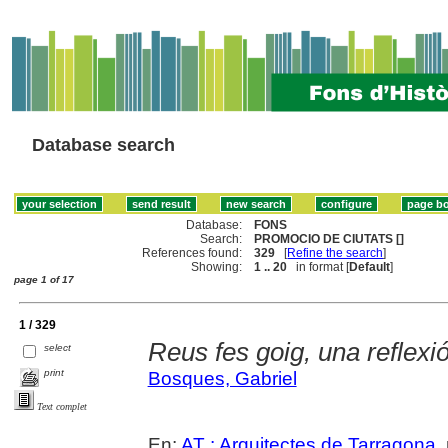
Database search
Database:
FONS
Search:
PROMOCIO DE CIUTATS []
References found:
329
[
Refine the search
]
Showing:
1 .. 20
in format [
Default
]
page 1 of 17
1 / 329
Reus fes goig, una reflexió
select
print
Bosques, Gabriel
Text complet
En:
AT : Arquitectes de Tarragona
,