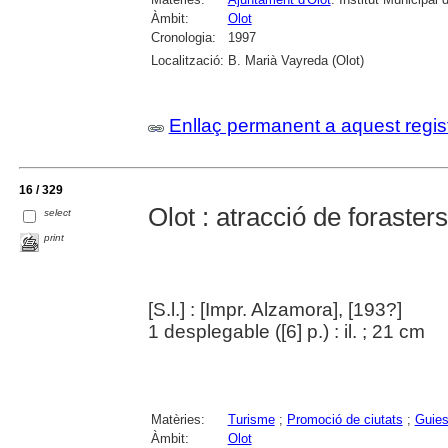
Àmbit:
Olot
Cronologia:
1997
Localització:
B. Marià Vayreda (Olot)
Enllaç permanent a aquest regis
16 / 329
Olot : atracció de forasters
select
print
[S.l.] : [Impr. Alzamora], [193?]
1 desplegable ([6] p.) : il. ; 21 cm
Matèries:
Turisme
;
Promoció de ciutats
;
Guies
Àmbit:
Olot