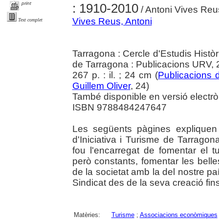
print
: 1910-2010
/ Antoni Vives Reu
Vives Reus, Antoni
Text complet
Tarragona : Cercle d'Estudis Històr
de Tarragona : Publicacions URV,
267 p. : il. ; 24 cm (
Publicacions d
Guillem Oliver
, 24)
També disponible en versió electrò
ISBN 9788484247647
Les següents pàgines expliquen
d'Iniciativa i Turisme de Tarragona
fou l'encarregat de fomentar el t
però constants, fomentar les bellese
de la societat amb la del nostre país
Sindicat des de la seva creació fins a
Matèries:
Turisme
;
Associacions econòmiques