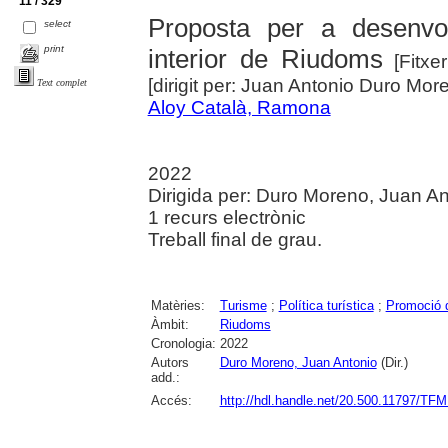
11 / 329
Proposta per a desenvol
select
print
interior de Riudoms
[Fitxer
[dirigit per: Juan Antonio Duro Mor
Text complet
Aloy Català, Ramona
2022
Dirigida per: Duro Moreno, Juan Anto
1 recurs electrònic
Treball final de grau.
Matèries:
Turisme
;
Política turística
;
Promoció d
Àmbit:
Riudoms
Cronologia:
2022
Autors
Duro Moreno, Juan Antonio
(Dir.)
add.:
Accés:
http://hdl.handle.net/20.500.11797/TF