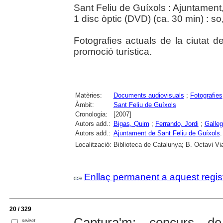
Sant Feliu de Guíxols : Ajuntament
1 disc òptic (DVD) (ca. 30 min) : so,
Fotografies actuals de la ciutat 
promoció turística.
Matèries:
Documents audiovisuals
;
Fotografies
Àmbit:
Sant Feliu de Guíxols
Cronologia:
[2007]
Autors add.:
Bigas, Quim
;
Ferrando, Jordi
;
Galleg
Autors add.:
Ajuntament de Sant Feliu de Guíxols
.
Localització:
Biblioteca de Catalunya; B. Octavi Via
Enllaç permanent a aquest regis
20 / 329
Captura'm: concurs de
select