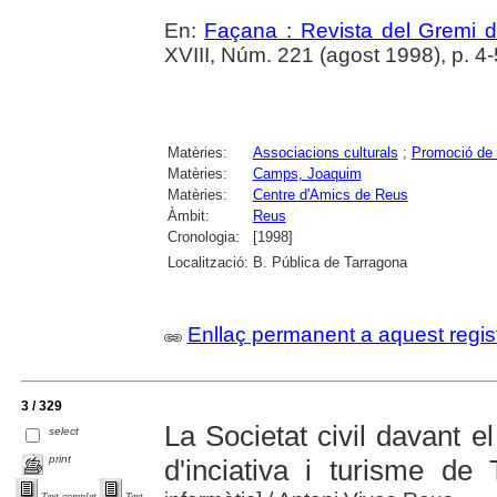
En:
Façana : Revista del Gremi 
XVIII, Núm. 221 (agost 1998), p. 4-
Matèries:
Associacions culturals
;
Promoció de 
Matèries:
Camps, Joaquim
Matèries:
Centre d'Amics de Reus
Àmbit:
Reus
Cronologia:
[1998]
Localització:
B. Pública de Tarragona
Enllaç permanent a aquest regis
3 / 329
La Societat civil davant el
select
print
d'inciativa i turisme de
Text complet
Text