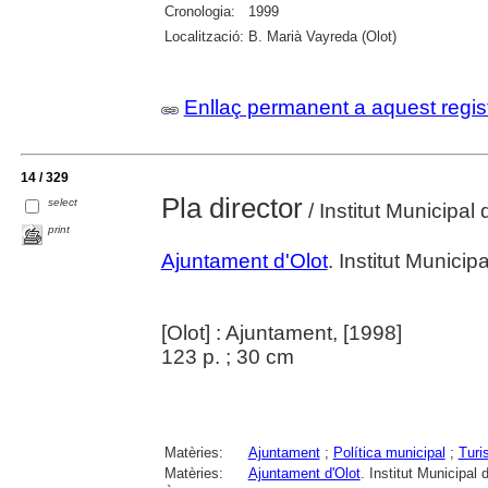
Cronologia:
1999
Localització:
B. Marià Vayreda (Olot)
Enllaç permanent a aquest regis
14 / 329
Pla director
select
/ Institut Municipal
print
Ajuntament d'Olot
. Institut Munici
[Olot] : Ajuntament, [1998]
123 p. ; 30 cm
Matèries:
Ajuntament
;
Política municipal
;
Turi
Matèries:
Ajuntament d'Olot
. Institut Municipal