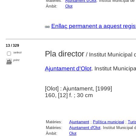
Matèries:
Ajuntament d'Olot
. Institut Municipal de
Àmbit:
Olot
Enllaç permanent a aquest regis
13 / 329
Pla director
select
/ Institut Municipal
print
Ajuntament d'Olot
. Institut Munici
[Olot] : Ajuntament, [1999]
160, [12] f. ; 30 cm
Matèries:
Ajuntament
;
Política municipal
;
Turi
Matèries:
Ajuntament d'Olot
. Institut Municipal
Àmbit:
Olot