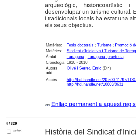
arqueològic, historicoartístic 
desenvolupar un turisme cultural. E
i tradicionals locals ha estat una al
els seus objectius.
Matèries:
Tesis doctorals
;
Turisme
;
Promoció de
Matèries:
Sindicat d'Iniciativa i Turisme de Tarra
Àmbit:
Tarragona
;
Tarragona, província
Cronologia:
1910 - 2010
Autors
Olivé i Serret, Enric
(Dir.)
add.:
Accés:
http://hdl.handle.net/20.500.11797/TD
http://hdl.handle.net/10803/8631
Enllaç permanent a aquest regis
4 / 329
Història del Sindicat d'Ini
select