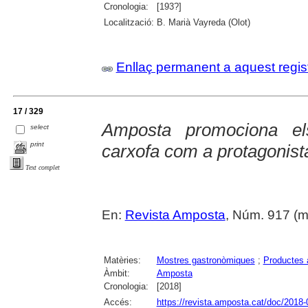
Cronologia:
[193?]
Localització:
B. Marià Vayreda (Olot)
Enllaç permanent a aquest regis
17 / 329
Amposta promociona e
select
print
carxofa com a protagonist
Text complet
En:
Revista Amposta
, Núm. 917 (ma
Matèries:
Mostres gastronòmiques
;
Productes 
Àmbit:
Amposta
Cronologia:
[2018]
Accés:
https://revista.amposta.cat/doc/2018-