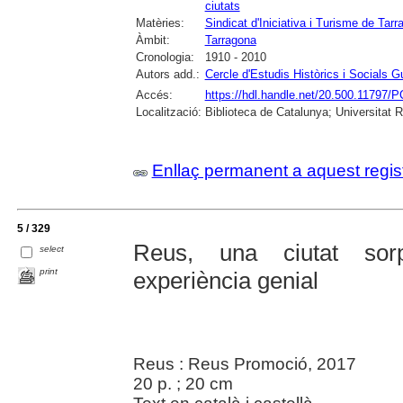
ciutats
Matèries:
Sindicat d'Iniciativa i Turisme de Tar
Àmbit:
Tarragona
Cronologia:
1910 - 2010
Autors add.:
Cercle d'Estudis Històrics i Socials G
Accés:
https://hdl.handle.net/20.500.11797/
Localització:
Biblioteca de Catalunya; Universitat Ro
Enllaç permanent a aquest regis
5 / 329
Reus, una ciutat sor
select
print
experiència genial
Reus : Reus Promoció, 2017
20 p. ; 20 cm