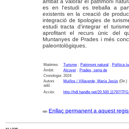
arribat a valorar el patrimoni natu
es en l'estudi es treballa a par
existents en la creació de product
integració de tipologies de turism
estudi tracta d'integrar el turism
aprofitant el recurs únic del q
Muntanyes de Prades i més concre
paleontològiques.
Matèries:
Turisme
;
Patrimoni natural
;
Política tu
Àmbit:
Alcover
;
Prades, serra de
Cronologia:
2024
Autors
Muiños i Villaverde, María Jesús
(Dir.)
add.:
Accés:
http://hdl.handle.net/20.500.11797/TF
Enllaç permanent a aquest regis