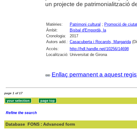
un projecte de patrimonialització de 
Matèries:
Patrimoni cultural
;
Promoció de ciuta
Àmbit:
Bisbal d'Empordà, la
Cronologia:
2017
Autors add.:
Casacuberta i Rocarols, Margarida
(Di
Accés:
http://hdl.handle.net/10256/14698
Localització:
Universitat de Girona
Enllaç permanent a aquest regis
page 1 of 17
Refine the search
Database
FONS : Advanced form