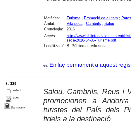
Matèries:
Turisme
;
Promoció de ciutats
;
Parcs
Àmbit:
Vila-seca
;
Cambrils
;
Salou
Cronologia:
2016
Accés:
http://www.bibliotecavila-seca.cat/his
seca-2016-34-05-Turisme.pdf
Localització:
B. Pública de Vila-seca
Enllaç permanent a aquest regis
8 / 329
Salou, Cambrils, Reus i V
select
print
promocionen a Andorra 
turistes del País dels Pi
Text complet
fidels a la destinació