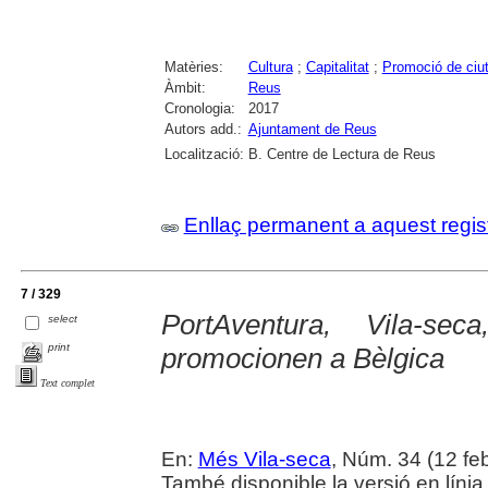
Matèries:
Cultura
;
Capitalitat
;
Promoció de ciu
Àmbit:
Reus
Cronologia:
2017
Autors add.:
Ajuntament de Reus
Localització:
B. Centre de Lectura de Reus
Enllaç permanent a aquest regis
7 / 329
PortAventura, Vila-s
select
print
promocionen a Bèlgica
Text complet
En:
Més Vila-seca
, Núm. 34 (12 feb
També disponible la versió en línia