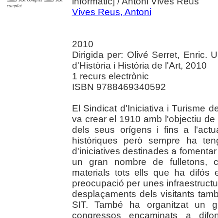
informàtic]
/ Antoni Vives Reus
complet
Vives Reus, Antoni
2010
Dirigida per: Olivé Serret, Enric. U
d'Història i Història de l'Art, 2010
1 recurs electrònic
ISBN 9788469340592
El Sindicat d'Iniciativa i Turisme
va crear el 1910 amb l'objectiu d
dels seus orígens i fins a l'actu
històriques però sempre ha teng
d'iniciatives destinades a fomentar l
un gran nombre de fulletons, ca
materials tots ells que ha difós
preocupació per unes infraestructur
desplaçaments dels visitants també
SIT. També ha organitzat un gr
congressos encaminats a difond