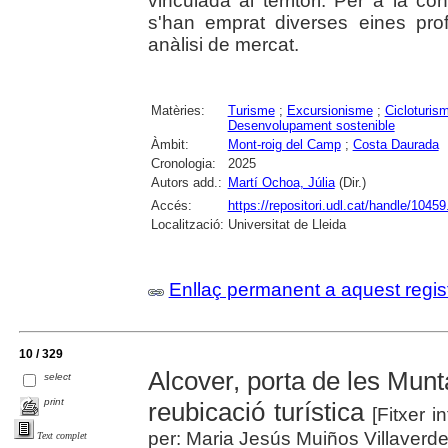
vinculada al territori. Per a la co
s'han emprat diverses eines pro
anàlisi de mercat.
Matèries:
Turisme
;
Excursionisme
;
Cicloturis
Desenvolupament sostenible
Àmbit:
Mont-roig del Camp
;
Costa Daurada
Cronologia:
2025
Autors add.:
Martí Ochoa, Júlia
(Dir.)
Accés:
https://repositori.udl.cat/handle/1045
Localització:
Universitat de Lleida
Enllaç permanent a aquest regis
10 / 329
Alcover, porta de les Mun
select
print
reubicació turística
[Fitxer i
per: Maria Jesús Muiños Villaverde
Text complet