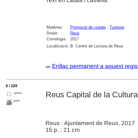
Text en català i castellà.
Matèries:
Promoció de ciutats
;
Turisme
Àmbit:
Reus
Cronologia:
2017
Localització:
B. Centre de Lectura de Reus
Enllaç permanent a aquest regis
6 / 329
Reus Capital de la Cultur
select
print
Reus : Ajuntament de Reus, 2017
15 p. ; 21 cm