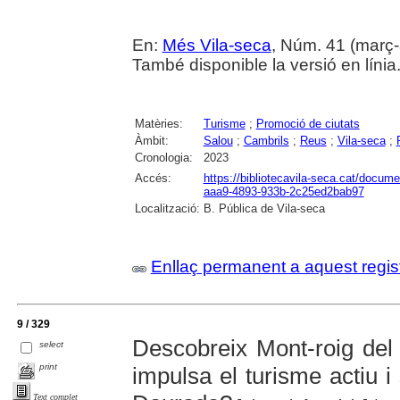
En:
Més Vila-seca
, Núm. 41 (març-
També disponible la versió en línia
Matèries:
Turisme
;
Promoció de ciutats
Àmbit:
Salou
;
Cambrils
;
Reus
;
Vila-seca
;
Cronologia:
2023
Accés:
https://bibliotecavila-seca.cat/docum
aaa9-4893-933b-2c25ed2bab97
Localització:
B. Pública de Vila-seca
Enllaç permanent a aquest regis
9 / 329
Descobreix Mont-roig de
select
print
impulsa el turisme actiu i
Text complet