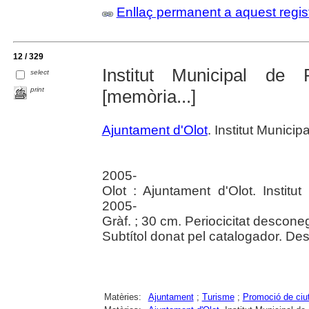
Enllaç permanent a aquest regis
12 / 329
Institut Municipal de
select
print
[memòria...]
Ajuntament d'Olot
. Institut Munici
2005-
Olot : Ajuntament d'Olot. Institu
2005-
Gràf. ; 30 cm. Periocicitat descone
Subtítol donat pel catalogador. De
Matèries:
Ajuntament
;
Turisme
;
Promoció de ciu