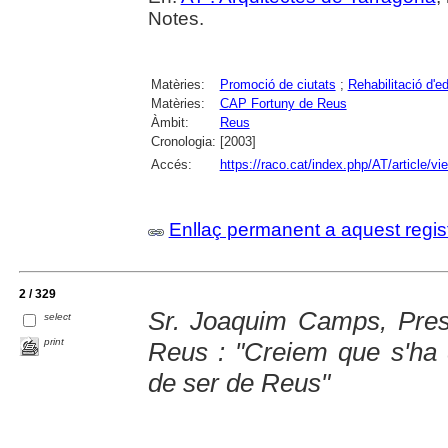
Notes.
Matèries:
Promoció de ciutats
;
Rehabilitació d'ed
Matèries:
CAP Fortuny de Reus
Àmbit:
Reus
Cronologia:
[2003]
Accés:
https://raco.cat/index.php/AT/article/v
Enllaç permanent a aquest regis
2 / 329
Sr. Joaquim Camps, Pres
select
print
Reus : "Creiem que s'ha de
de ser de Reus"