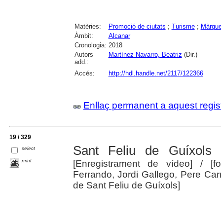
Matèries:
Promoció de ciutats
;
Turisme
;
Màrque
Àmbit:
Alcanar
Cronologia:
2018
Autors
Martínez Navarro, Beatriz
(Dir.)
add.:
Accés:
http://hdl.handle.net/2117/122366
Enllaç permanent a aquest regis
19 / 329
Sant Feliu de Guíxols
select
print
[Enregistrament de vídeo]
/ [f
Ferrando, Jordi Gallego, Pere Carr
de Sant Feliu de Guíxols]