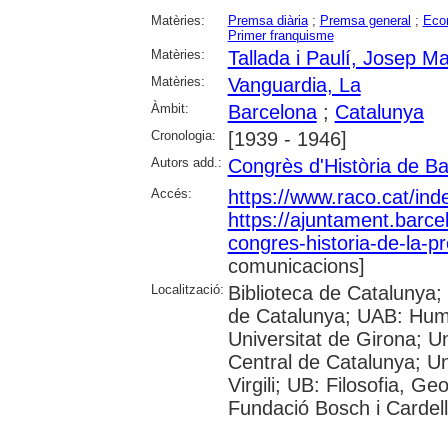
Matèries:
Premsa diària
;
Premsa general
;
Eco
Primer franquisme
Matèries:
Tallada i Paulí, Josep Ma
Matèries:
Vanguardia, La
Àmbit:
Barcelona
;
Catalunya
Cronologia:
[1939 - 1946]
Autors add.:
Congrès d'Història de B
Accés:
https://www.raco.cat/in
https://ajuntament.barcel
congres-historia-de-la-p
comunicacions]
Localització:
Biblioteca de Catalunya; 
de Catalunya; UAB: Huma
Universitat de Girona; Un
Central de Catalunya; Un
Virgili; UB: Filosofia, Ge
Fundació Bosch i Cardel