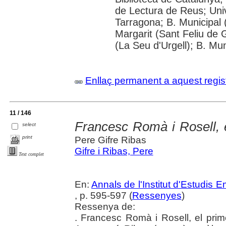
de Lectura de Reus; Unive
Tarragona; B. Municipal 
Margarit (Sant Feliu de 
(La Seu d'Urgell); B. Mun
Enllaç permanent a aquest regis
11 / 146
Francesc Romà i Rosell, e
select
print
Pere Gifre Ribas
Gifre i Ribas, Pere
Text complet
En:
Annals de l'Institut d'Estudis
, p. 595-597 (
Ressenyes
)
Ressenya de:
. Francesc Romà i Rosell, el prim