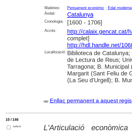
Matèries:
Pensament econòmic
;
Edat moderna
Àmbit:
Catalunya
Cronologia:
[1600 - 1706]
Accés:
http://calaix.gencat.cat
complet]
http://hdl.handle.net/10
Localització:
Biblioteca de Catalunya;
de Lectura de Reus; Unive
Tarragona; B. Municipal 
Margarit (Sant Feliu de 
(La Seu d'Urgell); B. Mun
Enllaç permanent a aquest regis
10 / 146
L'Articulació econòmica
select