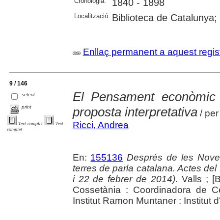
Cronologia:
1840 - 1898
Localització:
Biblioteca de Catalunya;
Enllaç permanent a aquest regis
9 / 146
El Pensament econòmic 
select
print
proposta interpretativa
/ per
Ricci, Andrea
Text complet
Text
complet
En:
155136
Després de les Noves 
terres de parla catalana. Actes d
i 22 de febrer de 2014)
. Valls ; [
Cossetània : Coordinadora de Ce
Institut Ramon Muntaner : Institut 