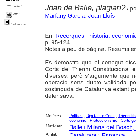
Joan de Balle, plagiari?
select
/ p
print
Marfany Garcia, Joan Lluís
Text complet
En:
Recerques : història, economia
p. 95-124
Notes a peu de pàgina. Resums en 
Es demostra que el conegut disc
Corts del Trienni Constitucional é
diverses, però s'argumenta que no
operació sens dubte validada per
sostinguda de Catalunya estant pe
defensava.
Matèries:
Polítics
;
Diputats a Corts
;
Trienni lib
econòmic
;
Proteccionisme
;
Corts ge
Matèries:
Balle i Milans del Bosch,
Àmbit:
Catalunya
;
Espanya