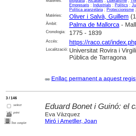
Matèries:
Biografia
;
Alcaldes
;
Liberalisme
;
Tri
Empresaris
;
Industrials
;
Polítics
;
Ju
Política aranzelària
;
Proteccionisme
Matèries:
Oliver i Salvà, Guillem
(1
Àmbit:
Palma de Mallorca
- Mal
Cronologia:
1775 - 1839
Accés:
https://raco.cat/index.ph
Localització:
Universitat Rovira i Virg
Pública de Tarragona
Enllaç permanent a aquest regis
3 / 146
Eduard Bonet i Guinó: el ci
select
print
Eva Vàzquez
Miró i Ametller, Joan
Text complet