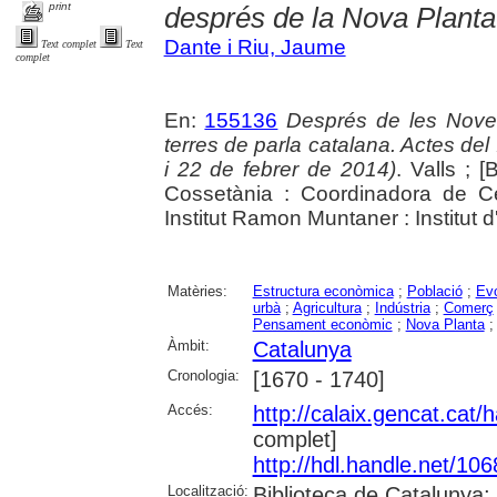
print
després de la Nova Planta
Dante i Riu, Jaume
Text complet
Text
complet
En:
155136
Després de les Noves 
terres de parla catalana. Actes d
i 22 de febrer de 2014)
. Valls ; [
Cossetània : Coordinadora de Ce
Institut Ramon Muntaner : Institut 
Matèries:
Estructura econòmica
;
Població
;
Evo
urbà
;
Agricultura
;
Indústria
;
Comerç
Pensament econòmic
;
Nova Planta
Àmbit:
Catalunya
Cronologia:
[1670 - 1740]
Accés:
http://calaix.gencat.cat
complet]
http://hdl.handle.net/10
Localització:
Biblioteca de Catalunya;