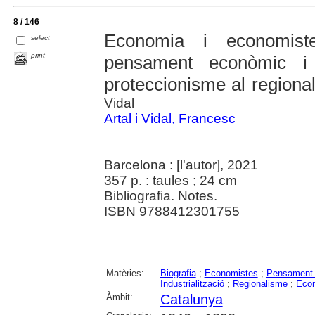
8 / 146
Economia i economist
select
print
pensament econòmic i 
proteccionisme al region
Vidal
Artal i Vidal, Francesc
Barcelona : [l'autor], 2021
357 p. : taules ; 24 cm
Bibliografia. Notes.
ISBN 9788412301755
Matèries:
Biografia
;
Economistes
;
Pensament
Industrialització
;
Regionalisme
;
Eco
Àmbit:
Catalunya