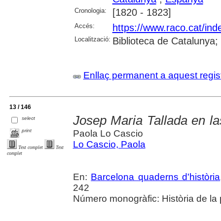
Cronologia:
[1820 - 1823]
Accés:
https://www.raco.cat/ind
Localització:
Biblioteca de Catalunya
Enllaç permanent a aquest regis
13 / 146
Josep Maria Tallada en l
select
print
Paola Lo Cascio
Lo Cascio, Paola
Text complet
Text
complet
En:
Barcelona quaderns d'història
242
Número monogràfic: Història de la 