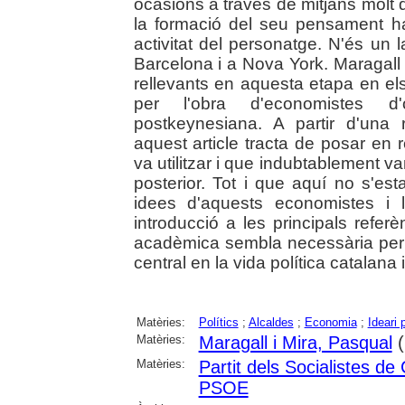
ocasions a través de mitjans molt 
la formació del seu pensament h
activitat del personatge. N'és un
Barcelona i a Nova York. Maragall
rellevants en aquesta etapa en el
per l'obra d'economistes d'o
postkeynesiana. A partir d'una 
aquest article tracta de posar en r
va utilitzar i que indubtablement 
posterior. Tot i que aquí no s'est
idees d'aquests economistes i l'
introducció a les principals ref
acadèmica sembla necessària per
central en la vida política catalana
Matèries:
Polítics
;
Alcaldes
;
Economia
;
Ideari p
Matèries:
Maragall i Mira, Pasqual
(
Matèries:
Partit dels Socialistes 
PSOE