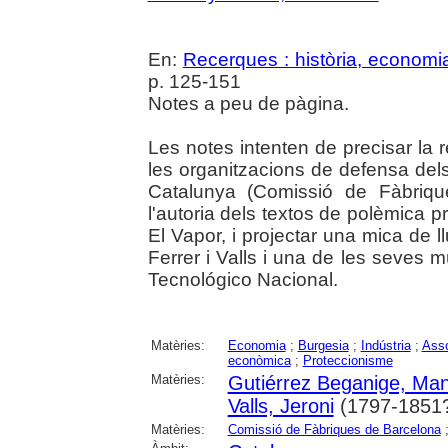
En:
Recerques : història, economia
p. 125-151
Notes a peu de pàgina.
Les notes intenten de precisar la
les organitzacions de defensa dels
Catalunya (Comissió de Fàbriqu
l'autoria dels textos de polèmica 
El Vapor, i projectar una mica de 
Ferrer i Valls i una de les seves mú
Tecnológico Nacional.
Matèries:
Economia
;
Burgesia
;
Indústria
;
Ass
econòmica
;
Proteccionisme
Matèries:
Gutiérrez Beganige, Man
Valls, Jeroni
(1797-1851
Matèries:
Comissió de Fàbriques de Barcelona