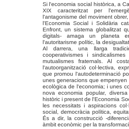
Si l'economia social històrica, a C
XIX caracteritzat per l'emergè
l'antagonisme del moviment obrer,
l'Economia Social i Solidària c
Enfront, un sistema globalitzat q
digitals- amaga un planeta en
l'autoritarisme polític, la desigual
Al darrera, una llarga tradici
cooperativismes i sindicalismes
mutualismes fraternals. Al cos
l'autoorganització col·lectiva, exp
que promou l'autodeterminació pol
unes generacions que empenyen la 
ecològica de l'economia; i unes 
nova economia popular, diversa i 
històric i present de l'Economia Soc
les necessitats i aspiracions col·
social, democràcia política, equita
És a dir, la construcció -diferenc
àmbit econòmic per la transformació 