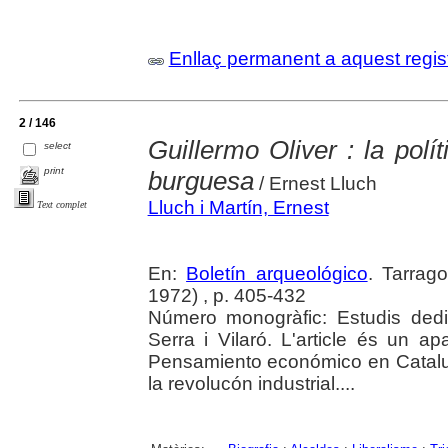
Enllaç permanent a aquest regis
2 / 146
Guillermo Oliver : la pol
select
print
burguesa
/ Ernest Lluch
Lluch i Martín, Ernest
Text complet
En:
Boletín arqueológico
. Tarrag
1972) , p. 405-432
Número monogràfic: Estudis ded
Serra i Vilaró. L'article és un apa
Pensamiento económico en Catalu
la revolucón industrial....