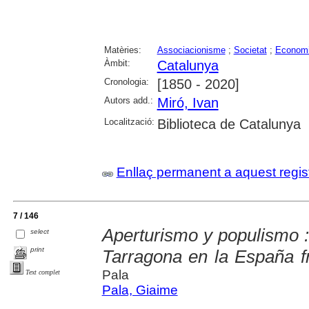
Matèries:
Associacionisme
;
Societat
;
Econom
Àmbit:
Catalunya
Cronologia:
[1850 - 2020]
Autors add.:
Miró, Ivan
Localització:
Biblioteca de Catalunya
Enllaç permanent a aquest regis
7 / 146
Aperturismo y populismo : 
select
print
Tarragona en la España f
Pala
Text complet
Pala, Giaime