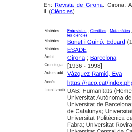
En:
Revista de Girona
. Girona. 
il. (
Ciències
)
Matèries:
Entrevistes
;
Científics
;
Matemàtics
les ciències
Matèries:
Bonet i Guinó, Eduard
(1
Matèries:
ESADE
Àmbit:
Girona
;
Barcelona
Cronologia:
[1936 - 1998]
Autors add.:
Vàzquez Ramió, Eva
Accés:
https://raco.cat/index.p
Localització:
UAB: Humanitats (Hemer
Universitat Autònoma de
Universitat de Barcelona;
de Catalunya; Universitat
Universitat Politècnica 
Fabra; Universitat Rovira 
Universitat Central de C