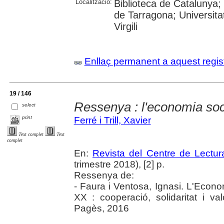
Localització:
Biblioteca de Catalunya;
de Tarragona; Universita
Virgili
Enllaç permanent a aquest regis
19 / 146
Ressenya : l'economia soc
select
print
Ferré i Trill, Xavier
Text complet
Text
complet
En:
Revista del Centre de Lectu
trimestre 2018), [2] p.
Ressenya de:
- Faura i Ventosa, Ignasi. L'Econom
XX : cooperació, solidaritat i va
Pagès, 2016