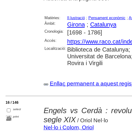
Matèries:
Il·lustració
;
Pensament econòmic
;
A
Àmbit:
Girona
;
Catalunya
Cronologia:
[1698 - 1786]
Accés:
https://www.raco.cat/ind
Localització:
Biblioteca de Catalunya;
Universitat de Barcelona;
Rovira i Virgili
Enllaç permanent a aquest regis
16 / 146
Engels vs Cerdà : revoluc
select
print
segle XIX
/ Oriol Nel·lo
Nel·lo i Colom, Oriol