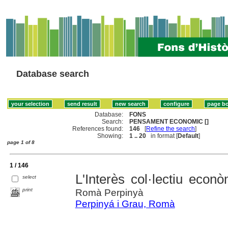
Database search
Database:
FONS
Search:
PENSAMENT ECONOMIC []
References found:
146
[
Refine the search
]
Showing:
1 .. 20
in format [
Default
]
page 1 of 8
1 / 146
L'Interès col·lectiu econ
select
print
Romà Perpinyà
Perpinyá i Grau, Romà