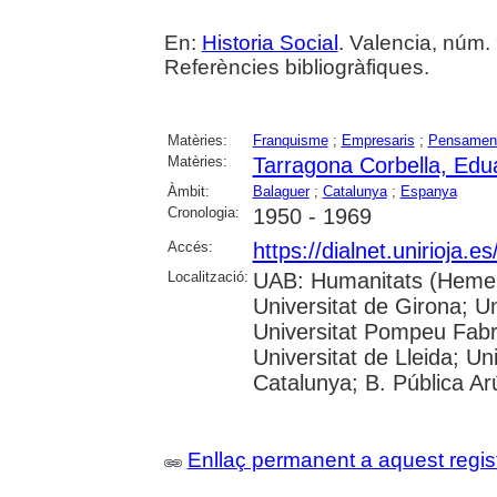
En:
Historia Social
. Valencia, núm. 
Referències bibliogràfiques.
Matèries:
Franquisme
;
Empresaris
;
Pensamen
Matèries:
Tarragona Corbella, Edu
Àmbit:
Balaguer
;
Catalunya
;
Espanya
Cronologia:
1950 - 1969
Accés:
https://dialnet.unirioja.
Localització:
UAB: Humanitats (Hemero
Universitat de Girona; Un
Universitat Pompeu Fabra;
Universitat de Lleida; Un
Catalunya; B. Pública Ar
Enllaç permanent a aquest regis