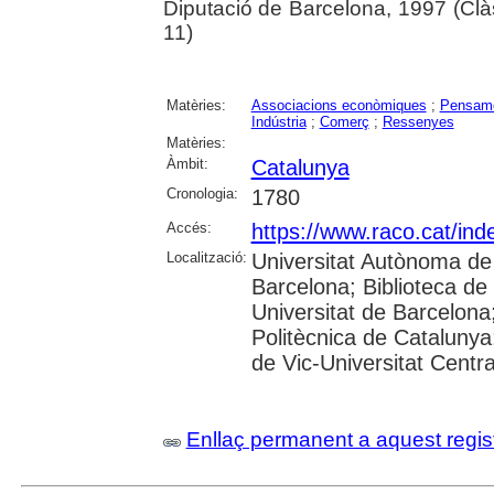
Diputació de Barcelona, 1997 (Cl
11)
Matèries:
Associacions econòmiques
;
Pensame
Indústria
;
Comerç
;
Ressenyes
Matèries:
Àmbit:
Catalunya
Cronologia:
1780
Accés:
https://www.raco.cat/inde
Localització:
Universitat Autònoma de 
Barcelona; Biblioteca de 
Universitat de Barcelona;
Politècnica de Catalunya
de Vic-Universitat Centra
Enllaç permanent a aquest regis