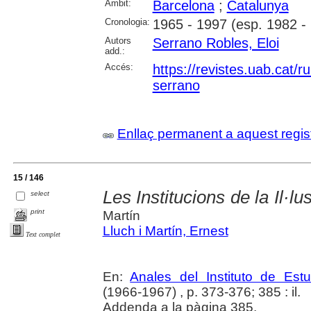
Àmbit:
Barcelona
;
Catalunya
Cronologia:
1965 - 1997 (esp. 1982 -
Autors
Serrano Robles, Eloi
add.:
Accés:
https://revistes.uab.cat/r
serrano
Enllaç permanent a aquest regis
15 / 146
Les Institucions de la Il·lu
select
print
Martín
Lluch i Martín, Ernest
Text complet
En:
Anales del Instituto de Es
(1966-1967) , p. 373-376; 385 : il.
Addenda a la pàgina 385.