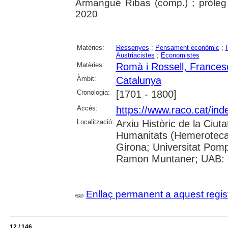
Armangué Ribas (comp.) ; pròleg 
2020
Matèries:
Ressenyes
;
Pensament econòmic
;
I
Austriacistes
;
Economistes
Matèries:
Romà i Rossell, Frances
Àmbit:
Catalunya
Cronologia:
[1701 - 1800]
Accés:
https://www.raco.cat/in
Localització:
Arxiu Històric de la Ciut
Humanitats (Hemeroteca);
Girona; Universitat Pompeu
Ramon Muntaner; UAB: S
Enllaç permanent a aquest regis
12 / 146