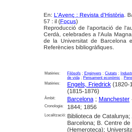
En:
L'Avenç : Revista d'Història
. B
57 : il (
Focus
)
Reproducció de l'aportació de l'
Cerdà, celebrades a l'Aula Magna 
de la Universitat de Barcelona
Referències bibliogràfiques.
Matèries:
Filòsofs
;
Enginyers
;
Ciutats
;
Industr
de vida
;
Pensament econòmic
;
Pens
Matèries:
Engels, Friedrick
(1820-1
(1815-1876)
Àmbit:
Barcelona
;
Manchester
Cronologia:
1844; 1856
Localització:
Biblioteca de Catalunya; 
Barcelona; B. Centre de
(Hemeroteca); Universita