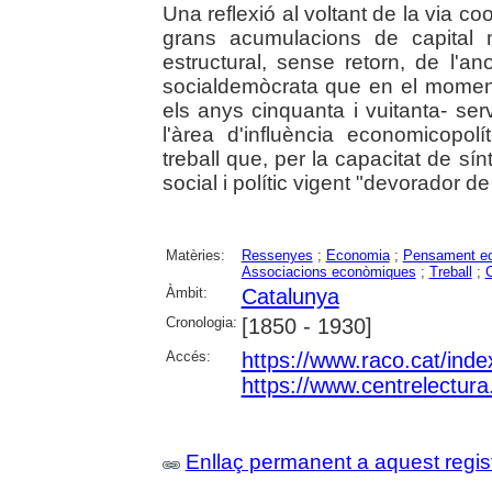
Una reflexió al voltant de la via co
grans acumulacions de capital 
estructural, sense retorn, de l'an
socialdemòcrata que en el momen
els anys cinquanta i vuitanta- ser
l'àrea d'influència economicopolí
treball que, per la capacitat de sí
social i polític vigent "devorador d
Matèries:
Ressenyes
;
Economia
;
Pensament e
Associacions econòmiques
;
Treball
;
C
Àmbit:
Catalunya
Cronologia:
[1850 - 1930]
Accés:
https://www.raco.cat/ind
https://www.centrelectura
Enllaç permanent a aquest regis