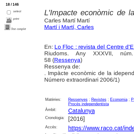
18 / 146
L'Impacte econòmic de l
select
print
Carles Martí Martí
Martí i Martí, Carles
Text complet
En:
Lo Floc : revista del Centre 
Riudoms. Any XXXVII, núm. 
58 (
Ressenya
)
Ressenya de:
. Impàcte econòmic de la idepend
Número extraordinari 2006/1)
Matèries:
Ressenyes
;
Revistes
;
Economia
;
P
Procés independentista
Àmbit:
Catalunya
Cronologia:
[2016]
Accés:
https://www.raco.cat/ind