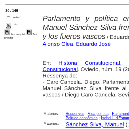
20 / 146
Parlamento y política e
select
print
Manuel Sánchez Silva fren
y los fueros vascos
Text complet
Text
/ Eduard
complet
Alonso Olea, Eduardo José
En:
Historia Constitucional
Constitucional
. Oviedo, núm. 19 (2
Ressenya de:
- Caro Cancela, Diego. Parlamento 
Manuel Sánchez Silva frente al 
vascos / Diego Caro Cancela. Sevil
Matèries:
Ressenyes
;
Vida política
;
Parlament
Política econòmica
;
Isabel II d'Espa
Matèries:
Sánchez Silva, Manuel
(