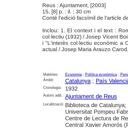
Reus : Ajuntament, [2003]
15, [8] p. : il. ; 30 cm
Conté l'edició facsímil de l'article
Inclou: 1. El context i el text : 
col·lectiu (1932) / Josep Vicent B
i "L'interès col·lectiu econòmic a
actual / Josep Maria Arauzo Carod,
Matèries:
Economia
;
Política econòmica
;
Pen
Àmbit:
Catalunya
;
País Valenci
Cronologia:
1932
Autors add.:
Ajuntament de Reus
Localització:
Biblioteca de Catalunya;
Universitat Pompeu Fabra;
Centre de Lectura de Re
Central Xavier Amorós (