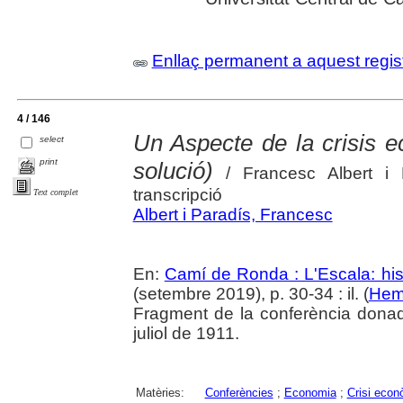
Enllaç permanent a aquest regis
4 / 146
Un Aspecte de la crisis e
select
print
solució)
/ Francesc Albert i P
transcripció
Text complet
Albert i Paradís, Francesc
En:
Camí de Ronda : L'Escala: hist
(setembre 2019), p. 30-34 : il. (
Heme
Fragment de la conferència donad
juliol de 1911.
Matèries:
Conferències
;
Economia
;
Crisi econ