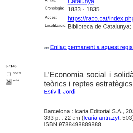
Àmbit:
Catalunya
Cronologia:
1833 - 1835
Accés:
https://raco.cat/index.p
Localització:
Biblioteca de Catalunya
Enllaç permanent a aquest regis
6 / 146
L'Economia social i solid
select
print
teòrics i reptes estratègics
Estivill, Jordi
Barcelona : Icaria Editorial S.A., 2
333 p. ; 22 cm (
Icaria antrazyt
, 503
ISBN 9788498889888