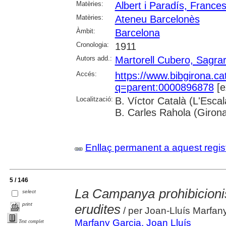
Matèries:
Albert i Paradís, France
Matèries:
Ateneu Barcelonès
Àmbit:
Barcelona
Cronologia:
1911
Autors add.:
Martorell Cubero, Sagrar
Accés:
https://www.bibgirona.ca
q=parent:0000896878
[e
Localització:
B. Víctor Català (L'Esca
B. Carles Rahola (Giron
Enllaç permanent a aquest regis
5 / 146
La Campanya prohibicionis
select
print
erudites
/ per Joan-Lluís Marfan
Marfany Garcia, Joan Lluís
Text complet