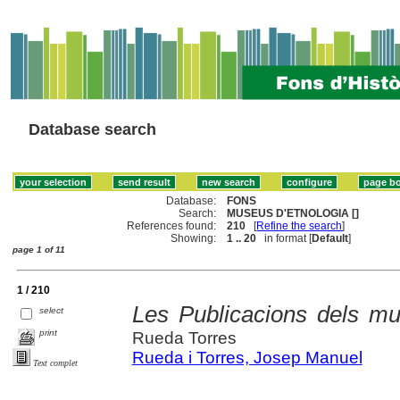
Database search
Database:
FONS
Search:
MUSEUS D'ETNOLOGIA []
References found:
210
[
Refine the search
]
Showing:
1 .. 20
in format [
Default
]
page 1 of 11
1 / 210
Les Publicacions dels mus
select
print
Rueda Torres
Rueda i Torres, Josep Manuel
Text complet