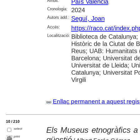
Àmbit:
País Valencià
Cronologia:
2024
Autors add.:
Seguí, Joan
Accés:
https://raco.cat/index.ph
Localització:
Biblioteca de Catalunya;
Històric de la Ciutat de
Reus; UAB: Humanitats (
Barcelona; Universitat de
Universitat de Lleida; Un
Catalunya; Universitat P
Virgili
Enllaç permanent a aquest regis
10 / 210
Els Museus etnogràfics a l
select
print
qüestió