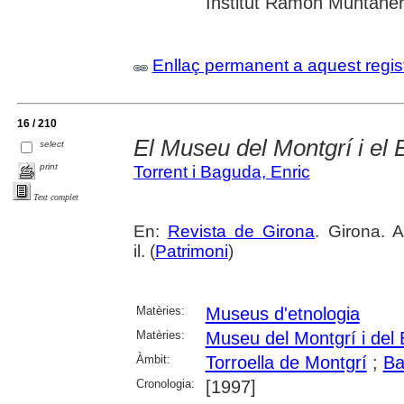
Institut Ramon Muntane
Enllaç permanent a aquest regis
16 / 210
El Museu del Montgrí i el 
select
print
Torrent i Baguda, Enric
Text complet
En:
Revista de Girona
. Girona. 
il. (
Patrimoni
)
Matèries:
Museus d'etnologia
Matèries:
Museu del Montgrí i del 
Àmbit:
Torroella de Montgrí
;
Ba
Cronologia:
[1997]