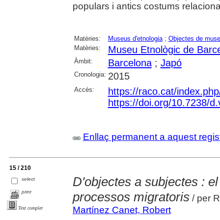
populars i antics costums relacion
Matèries:
Museus d'etnologia
;
Objectes de mus
Matèries:
Museu Etnològic de Barc
Àmbit:
Barcelona
;
Japó
Cronologia:
2015
Accés:
https://raco.cat/index.ph
https://doi.org/10.7238/d
Enllaç permanent a aquest regis
15 / 210
D'objectes a subjectes : e
select
print
processos migratoris
/ per 
Martínez Canet, Robert
Text complet