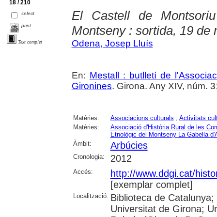
18 / 210
El Castell de Montsori
select
print
Montseny : sortida, 19 de
Odena, Josep Lluís
Text complet
En:
Mestall : butlletí de l'Associ
Gironines
. Girona. Any XIV, núm. 31 
Matèries:
Associacions culturals
;
Activitats cul
Matèries:
Associació d'Història Rural de les C
Etnològic del Montseny La Gabella d'
Àmbit:
Arbúcies
Cronologia:
2012
Accés:
http://www.ddgi.cat/histo
[exemplar complet]
Localització:
Biblioteca de Catalunya;
Universitat de Girona; U