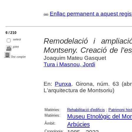
Enllaç permanent a aquest regis
6 / 210
Remodelació i ampliaci
select
print
Montseny. Creació de l'e
Joaquim Mateu Gasquet
Text complet
Tura i Masnou, Jordi
En:
Punxa
. Girona, núm. 63 (abri
L'arquitectura de Montsoriu)
Matèries:
Rehabilitació d'edificis
;
Patrimoni histò
Matèries:
Museu Etnològic del Mon
Àmbit:
Arbúcies
Cronologia: