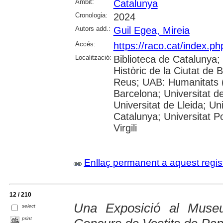
Àmbit:
Catalunya
Cronologia:
2024
Autors add.:
Guil Egea, Mireia
Accés:
https://raco.cat/index.ph
Localització:
Biblioteca de Catalunya;
Històric de la Ciutat de
Reus; UAB: Humanitats (
Barcelona; Universitat de
Universitat de Lleida; Un
Catalunya; Universitat P
Virgili
Enllaç permanent a aquest regis
12 / 210
Una Exposició al Muse
select
print