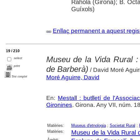
Rahola (Girona); B. Octav
Guíxols)
Enllaç permanent a aquest regis
19 / 210
Museu de la Vida Rural :
select
print
de Barberà)
/ David Moré Aguir
Moré Aguirre, David
Text complet
En:
Mestall : butlletí de l'Associ
Gironines
. Girona. Any VII, núm. 1
Matèries:
Museus d'etnologia
;
Societat Rural
;
Matèries:
Museu de la Vida Rural d
Àmbit: