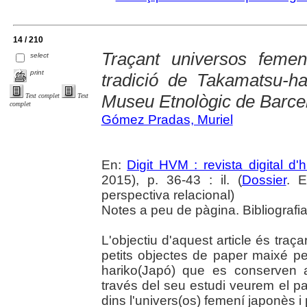
14 / 210
Traçant universos feme
select
print
tradició de Takamatsu-ha
Museu Etnològic de Barce
Text complet
Text
complet
Gómez Pradas, Muriel
En:
Digit HVM : revista digital d'
2015), p. 36-43 : il. (
Dossier
. E
perspectiva relacional)
Notes a peu de pàgina. Bibliografia
L'objectiu d'aquest article és traçar
petits objectes de paper maixé pe
hariko(Japó) que es conserven 
través del seu estudi veurem el pa
dins l'univers(os) femení japonès i