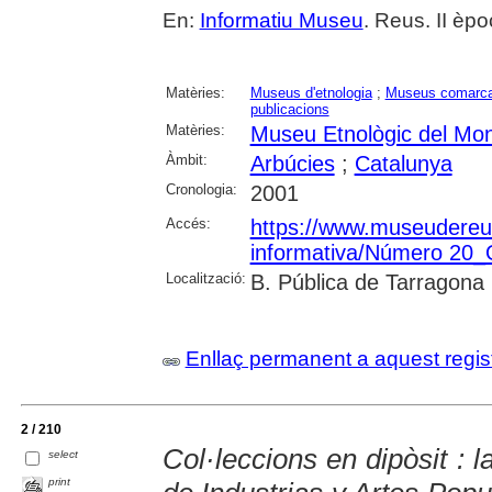
En:
Informatiu Museu
. Reus. II èpo
Matèries:
Museus d'etnologia
;
Museus comarca
publicacions
Matèries:
Museu Etnològic del Mon
Àmbit:
Arbúcies
;
Catalunya
Cronologia:
2001
Accés:
https://www.museudereus.c
informativa/Número 20
Localització:
B. Pública de Tarragona
Enllaç permanent a aquest regis
2 / 210
Col·leccions en dipòsit : 
select
print