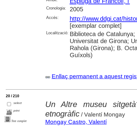
Espluga de Francolí, l'
Cronologia:
2005
Accés:
http://www.ddgi.cat/histo
[exemplar complet]
Localització:
Biblioteca de Catalunya;
Universitat de Girona; U
Rahola (Girona); B. Octav
Guíxols)
Enllaç permanent a aquest regis
20 / 210
Un Altre museu sitget
select
print
etnogràfic
/ Valentí Mongay
Mongay Castro, Valentí
Text complet