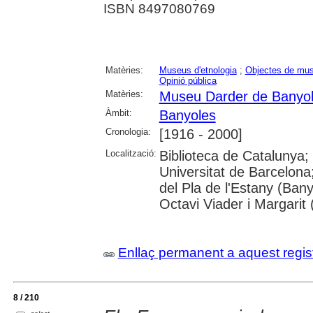
ISBN 8497080769
Matèries:
Museus d'etnologia
;
Objectes de mu
Opinió pública
Matèries:
Museu Darder de Banyo
Àmbit:
Banyoles
Cronologia:
[1916 - 2000]
Localització:
Biblioteca de Catalunya;
Universitat de Barcelona
del Pla de l'Estany (Ban
Octavi Viader i Margarit 
Enllaç permanent a aquest regis
8 / 210