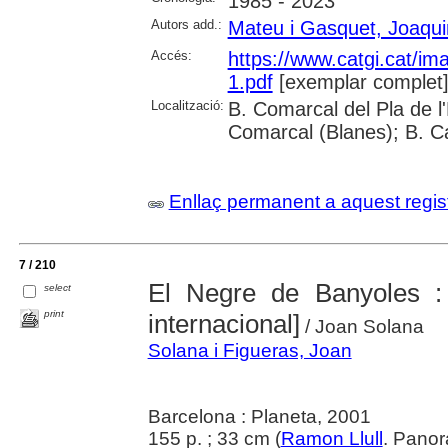
1985 - 2023
Autors add.:
Mateu i Gasquet, Joaqu
Accés:
https://www.catgi.cat/i
1.pdf
[exemplar complet
Localització:
B. Comarcal del Pla de l
Comarcal (Blanes); B. C
Enllaç permanent a aquest regis
7 / 210
El Negre de Banyoles : 
select
print
internacional]
/ Joan Solana
Solana i Figueras, Joan
Barcelona : Planeta, 2001
155 p. ; 33 cm (
Ramon Llull
. Pano