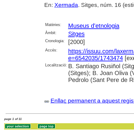
En:
Xermada
. Sitges, núm. 16 (esti
Matèries:
Museus d'etnologia
Àmbit:
Sitges
Cronologia:
[2000]
Accés:
https://issuu.com/laxe
e=6542035/1743474
[ex
Localització:
B. Santiago Rusiñol (Sit
(Sitges); B. Joan Oliva (
Pedrolo (Sant Pere de R
Enllaç permanent a aquest regis
page 1 of 11