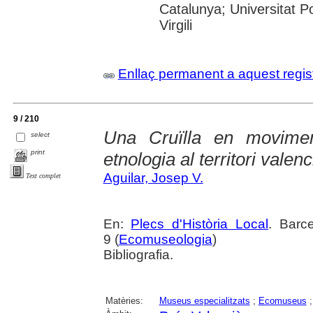
Catalunya; Universitat P
Virgili
Enllaç permanent a aquest regis
9 / 210
Una Cruïlla en movime
select
print
etnologia al territori valenc
Aguilar, Josep V.
Text complet
En:
Plecs d'Història Local
. Barc
9 (
Ecomuseologia
)
Bibliografia.
Matèries:
Museus especialitzats
;
Ecomuseus