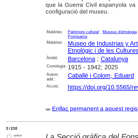
que la Guerra Civil espanyola va p
configuració del museu.
Matèries:
Patrimoni cultural
;
Museus d'etnologia
Postguerra
Matèries:
Museo de Industrias y Ar
Etnològic i de les Cultur
Àmbit:
Barcelona
;
Catalunya
Cronologia:
1915 - 1942; 2025
Autors
Caballé i Colom, Eduard
add.:
Accés:
https://doi.org/10.5565/re
Enllaç permanent a aquest regis
3 / 210
La Secció gràfica del Fons
select