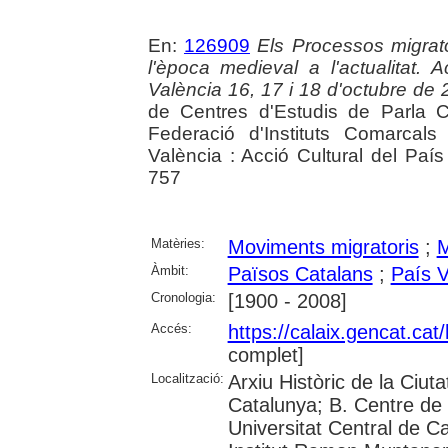
En:
126909
Els Processos migrato
l'època medieval a l'actualitat
València 16, 17 i 18 d'octubre de
de Centres d'Estudis de Parla C
Federació d'Instituts Comarcals
València : Acció Cultural del Paí
757
Matèries:
Moviments migratoris
;
M
Àmbit:
Països Catalans
;
País V
Cronologia:
[1900 - 2008]
Accés:
https://calaix.gencat.ca
complet]
Localització:
Arxiu Històric de la Ciut
Catalunya; B. Centre de 
Universitat Central de Cat