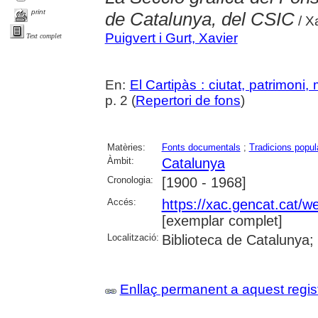
print
de Catalunya, del CSIC
/ Xa
Puigvert i Gurt, Xavier
Text complet
En:
El Cartipàs : ciutat, patrimoni
p. 2 (
Repertori de fons
)
Matèries:
Fonts documentals
;
Tradicions popul
Àmbit:
Catalunya
Cronologia:
[1900 - 1968]
Accés:
https://xac.gencat.cat/
[exemplar complet]
Localització:
Biblioteca de Catalunya;
Enllaç permanent a aquest regis