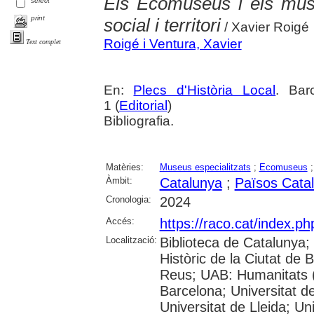
Els Ecomuseus i els mus
select
print
social i territori
/ Xavier Roigé
Roigé i Ventura, Xavier
Text complet
En:
Plecs d'Història Local
. Bar
1 (
Editorial
)
Bibliografia.
Matèries:
Museus especialitzats
;
Ecomuseus
Àmbit:
Catalunya
;
Països Cata
Cronologia:
2024
Accés:
https://raco.cat/index.ph
Localització:
Biblioteca de Catalunya;
Històric de la Ciutat de
Reus; UAB: Humanitats (
Barcelona; Universitat de
Universitat de Lleida; Un