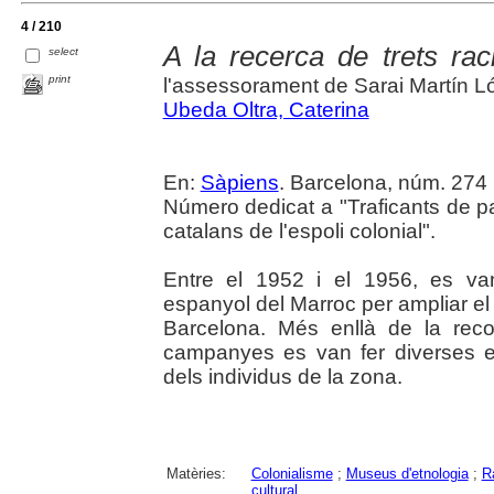
4 / 210
A la recerca de trets rac
select
print
l'assessorament de Sarai Martín L
Ubeda Oltra, Caterina
En:
Sàpiens
. Barcelona, núm. 274 (
Número dedicat a "Traficants de pa
catalans de l'espoli colonial".
Entre el 1952 i el 1956, es van
espanyol del Marroc per ampliar el
Barcelona. Més enllà de la reco
campanyes es van fer diverses esc
dels individus de la zona.
Matèries:
Colonialisme
;
Museus d'etnologia
;
R
cultural