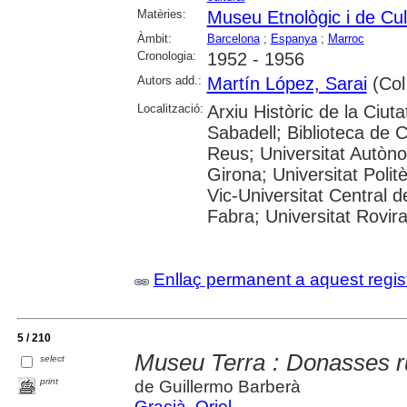
Matèries:
Museu Etnològic i de Cu
Àmbit:
Barcelona
;
Espanya
;
Marroc
Cronologia:
1952 - 1956
Autors add.:
Martín López, Sarai
(Col·
Localització:
Arxiu Històric de la Ciut
Sabadell; Biblioteca de 
Reus; Universitat Autòno
Girona; Universitat Polit
Vic-Universitat Central 
Fabra; Universitat Rovira i
Enllaç permanent a aquest regis
5 / 210
Museu Terra : Donasses r
select
print
de Guillermo Barberà
Gracià, Oriol