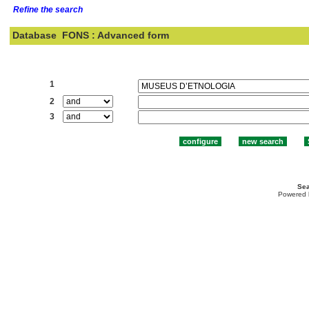
Refine the search
Database
FONS : Advanced form
Search:
1
2
3
Sea
Powered