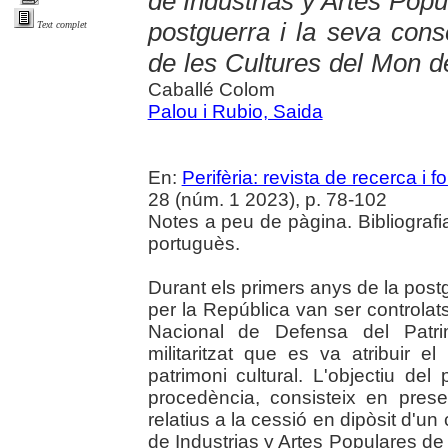
de Industrias y Artes Popu
postguerra i la seva cons
Text complet
de les Cultures del Mon 
Caballé Colom
Palou i Rubio, Saida
En:
Perifèria: revista de recerca i 
28 (núm. 1 2023), p. 78-102
Notes a peu de pàgina. Bibliografi
portuguès.
Durant els primers anys de la post
per la República van ser controlats
Nacional de Defensa del Patrim
militaritzat que es va atribuir el
patrimoni cultural. L'objectiu del 
procedència, consisteix en presen
relatius a la cessió en dipòsit d'u
de Industrias y Artes Populares de 