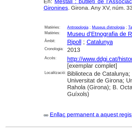
En:
Mestall : butlletí de l'Associ
Gironines
. Girona. Any XV, núm. 33 (
Matèries:
Antropologia
;
Museus d'etnologia
;
Ta
Matèries:
Museu d'Etnografia de Ri
Àmbit:
Ripoll
;
Catalunya
Cronologia:
2013
Accés:
http://www.ddgi.cat/histo
[exemplar complet]
Localització:
Biblioteca de Catalunya;
Universitat de Girona; U
Rahola (Girona); B. Octav
Guíxols)
Enllaç permanent a aquest regis