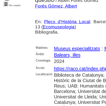
/ Albert Forés Gómez
Forés Gómez, Albert
Text complet
En:
Plecs d'Història Local
. Barce
13 (
Ecomuseologia
)
Bibliografia.
Matèries:
Museus especialitzats
;
Àmbit:
Balears, illes
Cronologia:
2024
Accés:
https://raco.cat/index.ph
Localització:
Biblioteca de Catalunya;
Històric de la Ciutat de
Reus; UAB: Humanitats (
Barcelona; Universitat de
Universitat de Lleida; Un
Catalunya; Universitat P