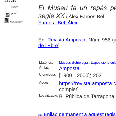
13 / 210
El Museu fa un repàs pel
select
print
segle XX
/ Àlex Farnós Bel
Farnós i Bel, Àlex
Text complet
En:
Revista Amposta
, Núm. 956 (ju
de l'Ebre
)
Matèries:
Museus d'etnologia
;
Exposicions cult
Àmbit:
Amposta
Cronologia:
[1900 - 2000]; 2021
Accés:
https://revista.amposta.
complet]
Localització:
B. Pública de Tarragona;
Enllaç permanent a aquest regis