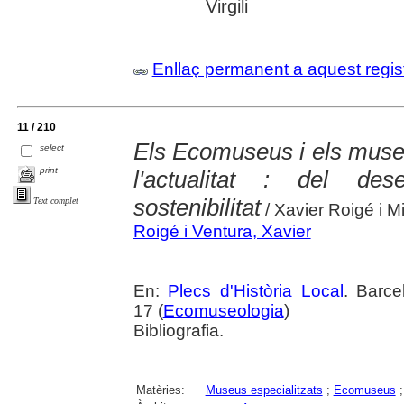
Virgili
Enllaç permanent a aquest regis
11 / 210
Els Ecomuseus i els muse
select
print
l'actualitat : del de
sostenibilitat
Text complet
/ Xavier Roigé i Mi
Roigé i Ventura, Xavier
En:
Plecs d'Història Local
. Barce
17 (
Ecomuseologia
)
Bibliografia.
Matèries:
Museus especialitzats
;
Ecomuseus