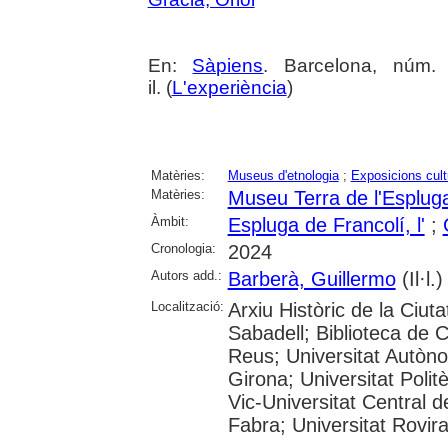
En:
Sàpiens
. Barcelona, núm.
il. (
L'experiència
)
Matèries:
Museus d'etnologia
;
Exposicions cult
Matèries:
Museu Terra de l'Esplug
Àmbit:
Espluga de Francolí, l'
;
Cronologia:
2024
Autors add.:
Barberà, Guillermo
(Il·l.)
Localització:
Arxiu Històric de la Ciut
Sabadell; Biblioteca de 
Reus; Universitat Autòno
Girona; Universitat Polit
Vic-Universitat Central 
Fabra; Universitat Rovira i