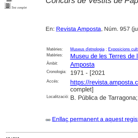
Concurs de Vestits de Pap
Text complet
En:
Revista Amposta
, Núm. 957 (juli
Matèries:
Museus d'etnologia
;
Exposicions cult
Matèries:
Museu de les Terres de l
Àmbit:
Amposta
Cronologia:
1971 - [2021
Accés:
https://revista.amposta.
complet]
Localització:
B. Pública de Tarragona;
Enllaç permanent a aquest regis