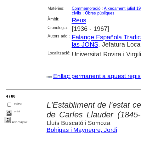
Matèries:
Commemoració
;
Aixecament juliol 1
civils
;
Obres públiques
Àmbit:
Reus
Cronologia:
[1936 - 1967]
Autors add.:
Falange Española Tradic
las JONS
. Jefatura Loca
Localització:
Universitat Rovira i Virg
Enllaç permanent a aquest regis
4 / 80
L'Establiment de l'estat ce
select
print
de Carles Llauder (1845
Lluís Buscató i Somoza
Text complet
Bohigas i Maynegre, Jordi