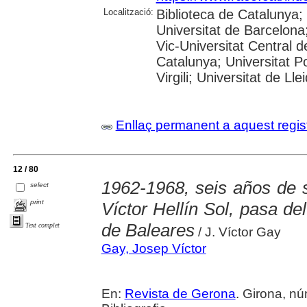
Localització:
Biblioteca de Catalunya;
Universitat de Barcelona;
Vic-Universitat Central d
Catalunya; Universitat P
Virgili; Universitat de Lle
Enllaç permanent a aquest regis
12 / 80
1962-1968, seis años de s
select
print
Víctor Hellín Sol, pasa de
de Baleares
Text complet
/ J. Víctor Gay
Gay, Josep Víctor
En:
Revista de Gerona
. Girona, núm