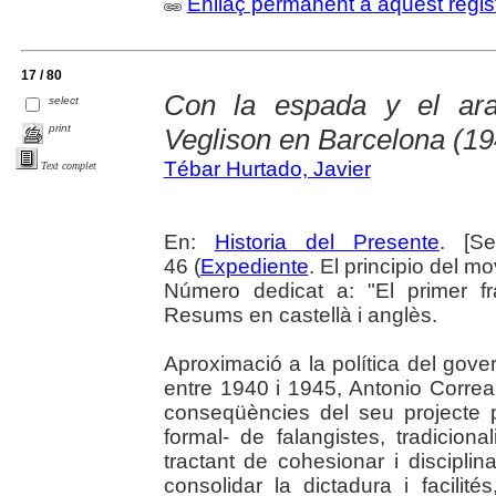
Enllaç permanent a aquest regis
17 / 80
Con la espada y el ara
select
print
Veglison en Barcelona (1
Tébar Hurtado, Javier
Text complet
En:
Historia del Presente
. [S
46 (
Expediente
. El principio del m
Número dedicat a: "El primer f
Resums en castellà i anglès.
Aproximació a la política del gov
entre 1940 i 1945, Antonio Correa 
conseqüències del seu projecte po
formal- de falangistes, tradiciona
tractant de cohesionar i disciplin
consolidar la dictadura i facilit