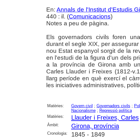
En:
Annals de l'Institut d'Estudis G
440 : il. (
Comunicacions
)
Notes a peu de pàgina.
Els governadors civils foren u
durant el segle XIX, per assegurar el 
nou Estat espanyol sorgit de la rev
en l'estudi de la figura d'un dels
a la província de Girona amb una
Carles Llauder i Freixes (1812-v.
llarg període en què exercí el cà
les iniciatives administratives, polí
Matèries:
Govern civil
;
Governadors civils
;
Pol
Nacionalisme
;
Repressió política
Matèries:
Llauder i Freixes, Carles
Àmbit:
Girona, província
Cronologia:
1845 - 1849