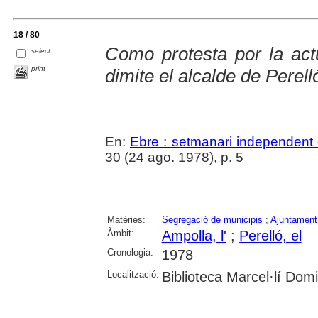
18 / 80
Como protesta por la actu
select
print
dimite el alcalde de Perell
En:
Ebre : setmanari independent 
30 (24 ago. 1978), p. 5
Matèries:
Segregació de municipis
;
Ajuntament
Àmbit:
Ampolla, l'
;
Perelló, el
Cronologia:
1978
Localització:
Biblioteca Marcel·lí Dom