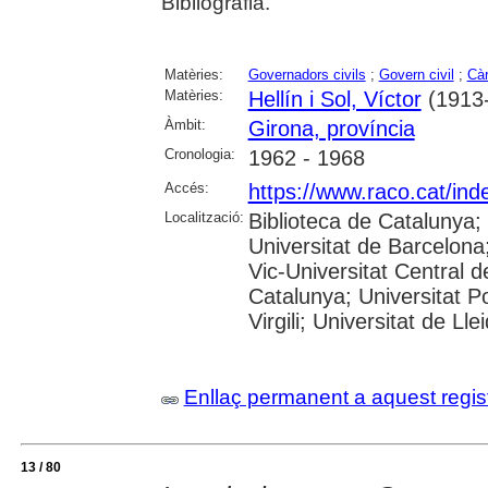
Bibliografia.
Matèries:
Governadors civils
;
Govern civil
;
Càr
Matèries:
Hellín i Sol, Víctor
(1913
Àmbit:
Girona, província
Cronologia:
1962 - 1968
Accés:
https://www.raco.cat/ind
Localització:
Biblioteca de Catalunya;
Universitat de Barcelona;
Vic-Universitat Central d
Catalunya; Universitat P
Virgili; Universitat de Lle
Enllaç permanent a aquest regis
13 / 80