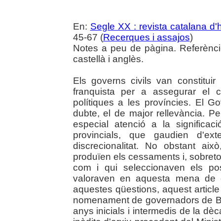
En:
Segle XX : revista catalana d'h
45-67 (
Recerques i assajos
)
Notes a peu de pàgina. Referènci
castellà i anglès.
Els governs civils van constituir 
franquista per a assegurar el c
polítiques a les províncies. El G
dubte, el de major rellevància. Pe
especial atenció a la significac
provincials, que gaudien d'ex
discrecionalitat. No obstant a
produïen els cessaments i, sobret
com i qui seleccionaven els pos
valoraven en aquesta mena de d
aquestes qüestions, aquest article
nomenament de governadors de Ba
anys inicials i intermedis de la d