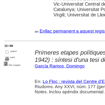
Vic-Universitat Central d
Catalunya; Universitat P
Virgili; Universitat de Lle
Enllaç permanent a aquest regis
15 / 80
Primeres etapes polítique
select
print
1942) : síntesi d'una tesi d
García Ramos, Domingo
Text complet
En:
Lo Floc : revista del Centre 
Riudoms. Any XXVI, núm. 177 (gener-
Notes. Inclou apèndix documental.