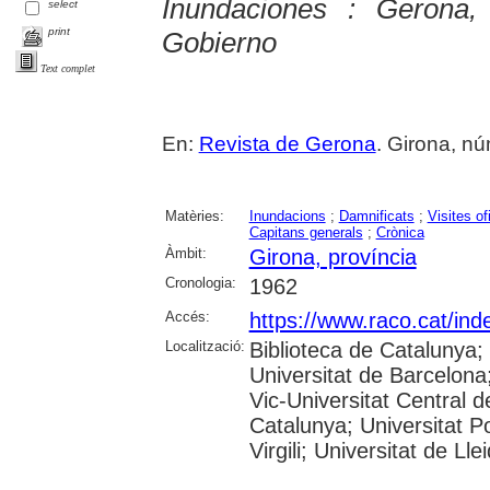
Inundaciones : Gerona,
select
print
Gobierno
Text complet
En:
Revista de Gerona
. Girona, núm
Matèries:
Inundacions
;
Damnificats
;
Visites of
Capitans generals
;
Crònica
Àmbit:
Girona, província
Cronologia:
1962
Accés:
https://www.raco.cat/ind
Localització:
Biblioteca de Catalunya;
Universitat de Barcelona;
Vic-Universitat Central d
Catalunya; Universitat P
Virgili; Universitat de Lle