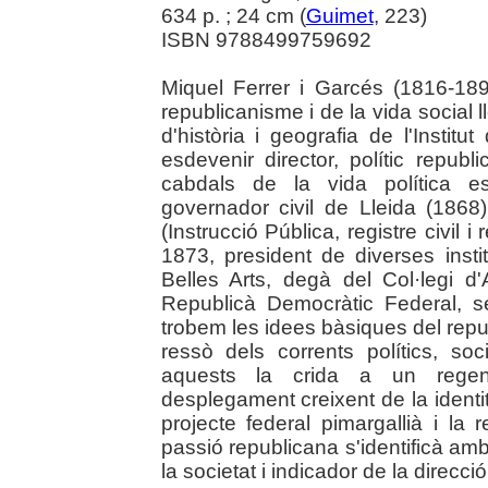
634 p. ; 24 cm (
Guimet
, 223)
ISBN 9788499759692
Miquel Ferrer i Garcés (1816-18
republicanisme i de la vida social 
d'història i geografia de l'Inst
esdevenir director, polític repu
cabdals de la vida política e
governador civil de Lleida (1868)
(Instrucció Pública, registre civil i 
1873, president de diverses insti
Belles Arts, degà del Col·legi d'
Republicà Democràtic Federal, s
trobem les idees bàsiques del republ
ressò dels corrents polítics, soc
aquests la crida a un regener
desplegament creixent de la identi
projecte federal pimargallià i la
passió republicana s'identificà am
la societat i indicador de la direcció 