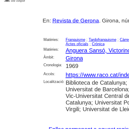
Text complet
En:
Revista de Gerona
. Girona, núm
Matèries:
Franquisme
;
Tardofranquisme
;
Càrre
Actes oficials
;
Crònica
Matèries:
Anguera Sansó, Victorin
Àmbit:
Girona
Cronologia:
1969
Accés:
https://www.raco.cat/ind
Localització:
Biblioteca de Catalunya;
Universitat de Barcelona;
Vic-Universitat Central d
Catalunya; Universitat P
Virgili; Universitat de Lle