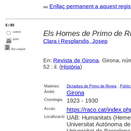
Enllaç permanent a aquest regis
6 / 80
Els Homes de Primo de Ri
select
print
Clara i Resplandis, Josep
Text complet
En:
Revista de Girona
. Girona, nú
52 : il. (
Història
)
Matèries:
Dictadura de Primo de Rivera
;
Políti
Àmbit:
Girona
Cronologia:
1923 - 1930
Accés:
https://raco.cat/index.p
Localització:
UAB: Humanitats (Hemer
Universitat Autònoma de
Universitat de Barcelona;