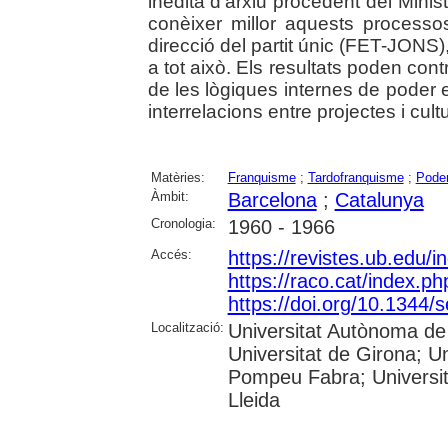
inèdita d'arxiu procedent del Minis
conèixer millor aquests processos
direcció del partit únic (FET-JONS),
a tot això. Els resultats poden cont
de les lògiques internes de poder e
interrelacions entre projectes i cultu
Matèries:
Franquisme
;
Tardofranquisme
;
Poder
Àmbit:
Barcelona
;
Catalunya
Cronologia:
1960 - 1966
Accés:
https://revistes.ub.edu/
https://raco.cat/index.ph
https://doi.org/10.1344
Localització:
Universitat Autònoma de 
Universitat de Girona; Un
Pompeu Fabra; Universitat
Lleida