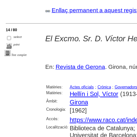
Enllaç permanent a aquest regis
14 / 80
El Excmo. Sr. D. Víctor He
select
print
Text complet
En:
Revista de Gerona
. Girona, núm
Matèries:
Actes oficials
;
Crònica
;
Governadors 
Matèries:
Hellín i Sol, Víctor
(1913
Àmbit:
Girona
Cronologia:
[1962]
Accés:
https://www.raco.cat/ind
Localització:
Biblioteca de Catalunya;
Universitat de Barcelona;