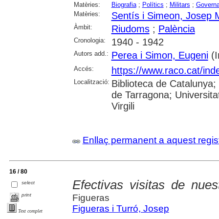
Matèries:
Biografia
;
Polítics
;
Militars
;
Governa
Matèries:
Sentís i Simeon, Josep 
Àmbit:
Riudoms
;
Palència
Cronologia:
1940 - 1942
Autors add.:
Perea i Simon, Eugeni
(I
Accés:
https://www.raco.cat/ind
Localització:
Biblioteca de Catalunya;
de Tarragona; Universita
Virgili
Enllaç permanent a aquest regis
16 / 80
Efectivas visitas de nues
select
print
Figueras
Figueras i Turró, Josep
Text complet