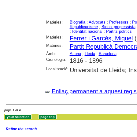
Matèries:
Biografia
;
Advocats
;
Professors
;
Po
Republicanisme
;
Bienni progressista
;
Identitat nacional
;
Partits polítics
Matèries:
Ferrer i Garcés, Miquel
(
Matèries:
Partit Republicà Democr
Àmbit:
Aitona
;
Lleida
;
Barcelona
Cronologia:
1816 - 1896
Localització:
Universitat de Lleida; I
Enllaç permanent a aquest regis
page 1 of 4
Refine the search