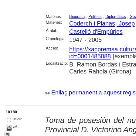
Matèries:
Biografia
;
Polítics
;
Diplomàtics
;
Gov
Matèries:
Coderch i Planas, Josep
Àmbit:
Castelló d'Empúries
Cronologia:
1947 - 2005
Accés:
https://xacpremsa.cultu
id=0001485088
[exempla
Localització:
B. Ramon Bordas i Estra
Carles Rahola (Girona)
Enllaç permanent a aquest regis
10 / 80
Toma de posesión del nu
select
print
Provincial D. Victorino A