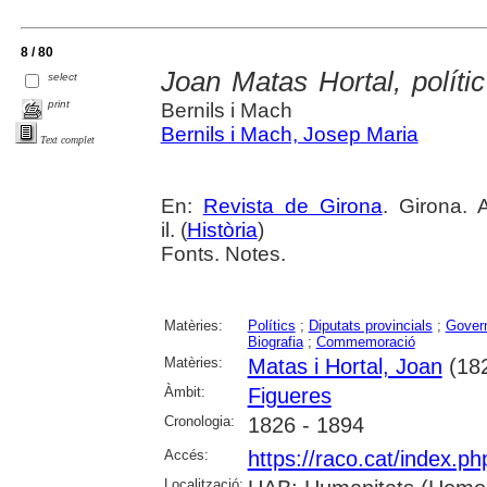
8 / 80
Joan Matas Hortal, polític
select
print
Bernils i Mach
Bernils i Mach, Josep Maria
Text complet
En:
Revista de Girona
. Girona. 
il. (
Història
)
Fonts. Notes.
Matèries:
Polítics
;
Diputats provincials
;
Govern
Biografia
;
Commemoració
Matèries:
Matas i Hortal, Joan
(18
Àmbit:
Figueres
Cronologia:
1826 - 1894
Accés:
https://raco.cat/index.p
Localització: