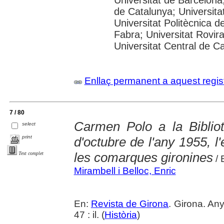
de Catalunya; Universitat
Universitat Politècnica 
Fabra; Universitat Rovira 
Universitat Central de C
Enllaç permanent a aquest regis
7 / 80
Carmen Polo a la Biblio
select
print
d'octubre de l'any 1955, l'
les comarques gironines
Text complet
/ 
Mirambell i Belloc, Enric
En:
Revista de Girona
. Girona. An
47 : il. (
Història
)