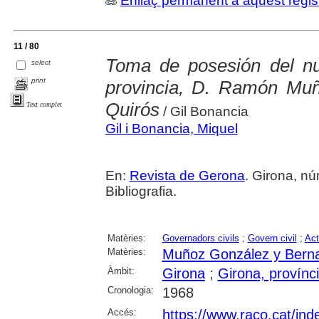
Enllaç permanent a aquest regis
11 / 80
Toma de posesión del nu
select
print
provincia, D. Ramón Mu
Quirós
Text complet
/ Gil Bonancia
Gil i Bonancia, Miquel
En:
Revista de Gerona
. Girona, núm
Bibliografia.
Matèries:
Governadors civils
;
Govern civil
;
Act
Matèries:
Muñoz González y Berna
Àmbit:
Girona
;
Girona, provínc
Cronologia:
1968
Accés:
https://www.raco.cat/ind