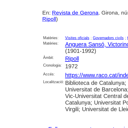
En:
Revista de Gerona
. Girona, núm
Ripoll
)
Matèries:
Visites oficials
;
Governadors civils
;
Matèries:
Anguera Sansó, Victorin
(1901-1992)
Àmbit:
Ripoll
Cronologia:
1972
Accés:
https://www.raco.cat/ind
Localització:
Biblioteca de Catalunya;
Universitat de Barcelona;
Vic-Universitat Central d
Catalunya; Universitat P
Virgili; Universitat de Lle