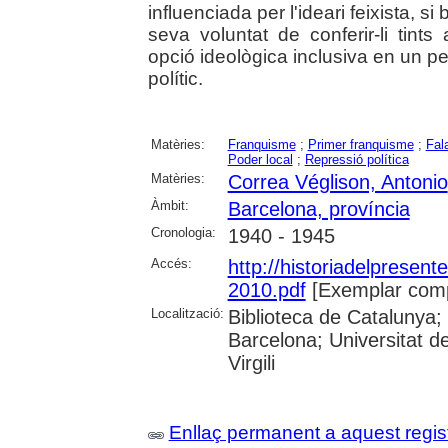
influenciada per l'ideari feixista, 
seva voluntat de conferir-li tint
opció ideològica inclusiva en un pe
polític.
Matèries:
Franquisme
;
Primer franquisme
;
Fal
Poder local
;
Repressió política
Matèries:
Correa Véglison, Antonio
Àmbit:
Barcelona, província
Cronologia:
1940 - 1945
Accés:
http://historiadelpresente
2010.pdf
[Exemplar comp
Localització:
Biblioteca de Catalunya;
Barcelona; Universitat de
Virgili
Enllaç permanent a aquest regis