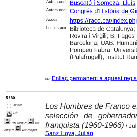
Autors add.:
Buscató i Somoza, Lluís
Autors add.:
Congrés d'Història de Gi
Accés:
https://raco.cat/index.p
Localització:
Biblioteca de Catalunya; 
Rovira i Virgili; B. Fage
Barcelona; UAB: Humanit
Pompeu Fabra; Universita
(Palafrugell); Institut 
Enllaç permanent a aquest regis
5 / 80
Los Hombres de Franco e
select
print
selección de gobernador
franquista (1960-1966)
Text complet
Text
/ Ju
complet
Text complet
Sanz Hoya, Julián