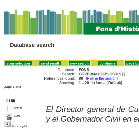
Database search
Database:
FONS
Search:
GOVERNADORS CIVILS []
References found:
80
[
Refine the search
]
Showing:
1 .. 20
in format [
Default
]
page 1 of 4
1 / 80
El Director general de Cu
select
print
y el Gobernador Civil en e
Text complet