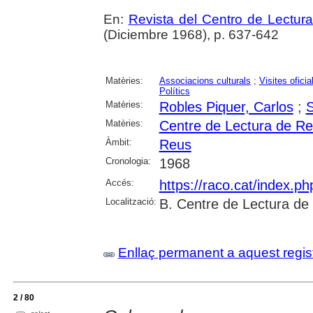
En:
Revista del Centro de Lectur
(Diciembre 1968), p. 637-642
Matèries:
Associacions culturals
;
Visites oficia
Polítics
Matèries:
Robles Piquer, Carlos
;
S
Matèries:
Centre de Lectura de R
Àmbit:
Reus
Cronologia:
1968
Accés:
https://raco.cat/index.p
Localització:
B. Centre de Lectura de
Enllaç permanent a aquest regis
2 / 80