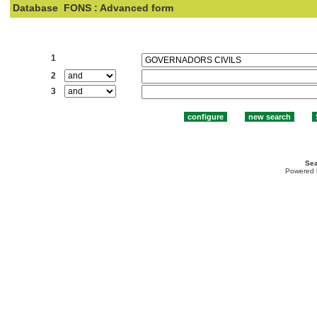
Database
FONS : Advanced form
Search:
1
2
3
Sea
Powered