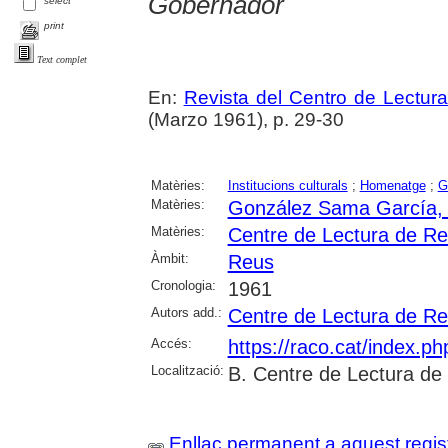
Gobernador
select
print
Text complet
En:
Revista del Centro de Lectur
(Marzo 1961), p. 29-30
Matèries:
Institucions culturals
;
Homenatge
;
G
Matèries:
González Sama García,
Matèries:
Centre de Lectura de R
Àmbit:
Reus
Cronologia:
1961
Autors add.:
Centre de Lectura de R
Accés:
https://raco.cat/index.p
Localització:
B. Centre de Lectura de
Enllaç permanent a aquest regis