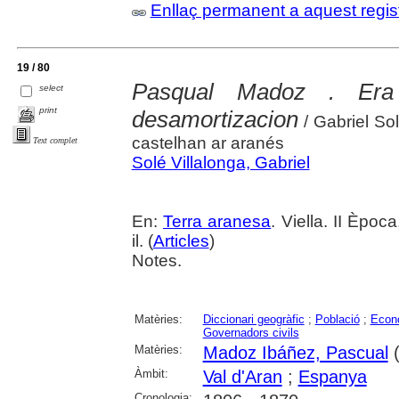
Enllaç permanent a aquest regis
19 / 80
Pasqual Madoz . Era 
select
print
desamortizacion
/ Gabriel Sol
castelhan ar aranés
Text complet
Solé Villalonga, Gabriel
En:
Terra aranesa
. Viella. II Èpo
il. (
Articles
)
Notes.
Matèries:
Diccionari geogràfic
;
Població
;
Econ
Governadors civils
Matèries:
Madoz Ibáñez, Pascual
(
Àmbit:
Val d'Aran
;
Espanya
Cronologia: