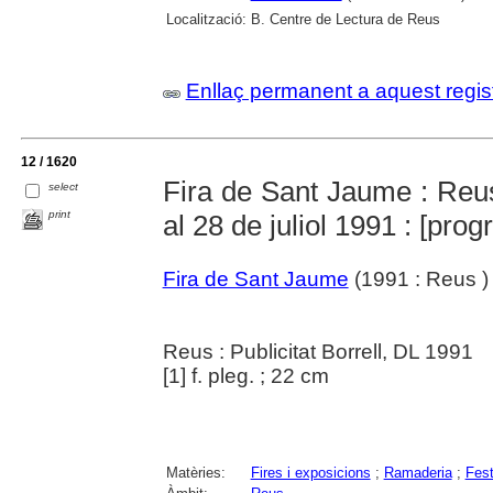
Localització:
B. Centre de Lectura de Reus
Enllaç permanent a aquest regis
12 / 1620
Fira de Sant Jaume : Reus
select
print
al 28 de juliol 1991 : [pro
Fira de Sant Jaume
(1991 : Reus )
Reus : Publicitat Borrell, DL 1991
[1] f. pleg. ; 22 cm
Matèries:
Fires i exposicions
;
Ramaderia
;
Fest