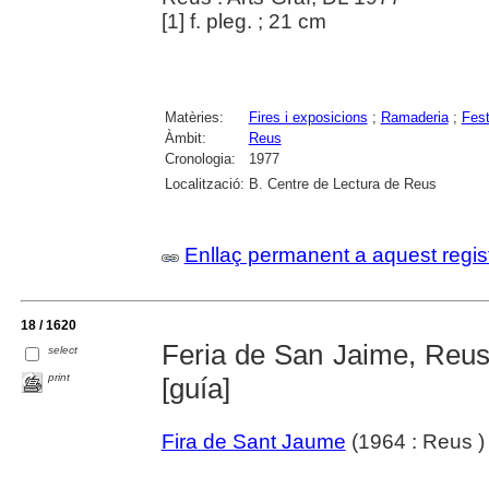
[1] f. pleg. ; 21 cm
Matèries:
Fires i exposicions
;
Ramaderia
;
Fest
Àmbit:
Reus
Cronologia:
1977
Localització:
B. Centre de Lectura de Reus
Enllaç permanent a aquest regis
18 / 1620
Feria de San Jaime, Reus :
select
print
[guía]
Fira de Sant Jaume
(1964 : Reus )