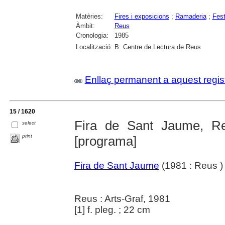
Matèries:
Fires i exposicions
;
Ramaderia
;
Fest
Àmbit:
Reus
Cronologia:
1985
Localització:
B. Centre de Lectura de Reus
Enllaç permanent a aquest regis
15 / 1620
Fira de Sant Jaume, Re
select
print
[programa]
Fira de Sant Jaume
(1981 : Reus )
Reus : Arts-Graf, 1981
[1] f. pleg. ; 22 cm