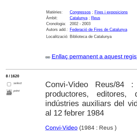
Matèries:
Congressos
;
Fires i exposicions
Àmbit:
Catalunya
;
Reus
Cronologia:
2002 - 2003
Autors add.:
Federació de Fires de Catalunya
Localització:
Biblioteca de Catalunya
Enllaç permanent a aquest regis
8 / 1620
Convi-Video Reus/84 :
select
print
productores, editores, d
indústries auxiliars del 
al 12 febrer 1984
Convi-Video
(1984 : Reus )