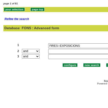
page 1 of 81
Refine the search
Database
FONS : Advanced form
Search:
1
2
3
Sea
Powered