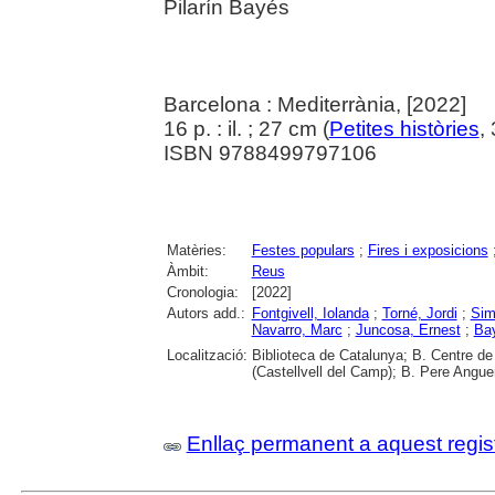
Pilarín Bayés
Barcelona : Mediterrània, [2022]
16 p. : il. ; 27 cm (
Petites històries
,
ISBN 9788499797106
Matèries:
Festes populars
;
Fires i exposicions
Àmbit:
Reus
Cronologia:
[2022]
Autors add.:
Fontgivell, Iolanda
;
Torné, Jordi
;
Sim
Navarro, Marc
;
Juncosa, Ernest
;
Bay
Localització:
Biblioteca de Catalunya; B. Centre d
(Castellvell del Camp); B. Pere Angue
Enllaç permanent a aquest regis