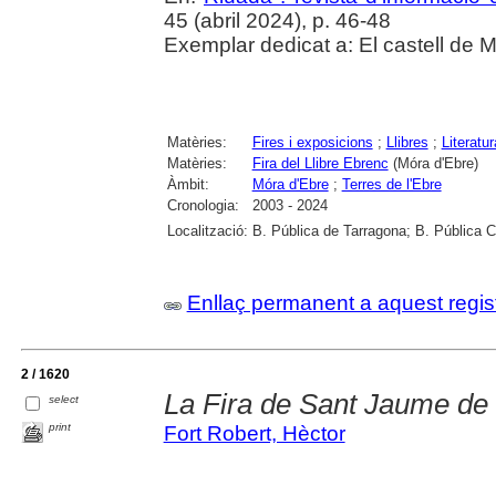
45 (abril 2024), p. 46-48
Exemplar dedicat a: El castell de M
Matèries:
Fires i exposicions
;
Llibres
;
Literatur
Matèries:
Fira del Llibre Ebrenc
(Móra d'Ebre)
Àmbit:
Móra d'Ebre
;
Terres de l'Ebre
Cronologia:
2003 - 2024
Localització:
B. Pública de Tarragona; B. Pública 
Enllaç permanent a aquest regis
2 / 1620
La Fira de Sant Jaume de 
select
print
Fort Robert, Hèctor