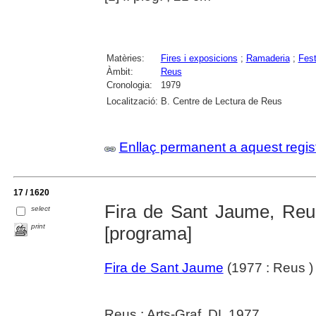
Matèries:
Fires i exposicions
;
Ramaderia
;
Fest
Àmbit:
Reus
Cronologia:
1979
Localització:
B. Centre de Lectura de Reus
Enllaç permanent a aquest regis
17 / 1620
Fira de Sant Jaume, Reus 
select
print
[programa]
Fira de Sant Jaume
(1977 : Reus )
Reus : Arts-Graf, DL 1977