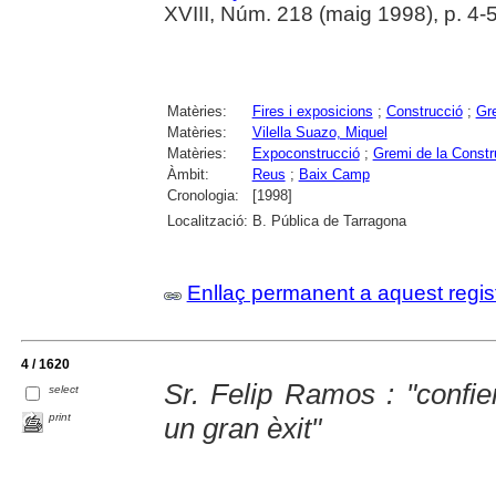
XVIII, Núm. 218 (maig 1998), p. 4-
Matèries:
Fires i exposicions
;
Construcció
;
Gr
Matèries:
Vilella Suazo, Miquel
Matèries:
Expoconstrucció
;
Gremi de la Constr
Àmbit:
Reus
;
Baix Camp
Cronologia:
[1998]
Localització:
B. Pública de Tarragona
Enllaç permanent a aquest regis
4 / 1620
Sr. Felip Ramos : "confi
select
print
un gran èxit"