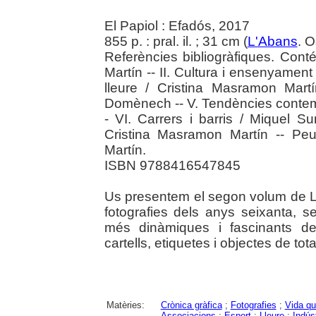
El Papiol : Efadós, 2017
855 p. : pral. il. ; 31 cm (
L'Abans
. 
Referències bibliogràfiques. Conté
Martín -- II. Cultura i ensenyament 
lleure / Cristina Masramon Martín
Domènech -- V. Tendències contem
- VI. Carrers i barris / Miquel Su
Cristina Masramon Martín -- Peu
Martín.
ISBN 9788416547845
Us presentem el segon volum de L
fotografies dels anys seixanta, s
més dinàmiques i fascinants de l
cartells, etiquetes i objectes de tot
Matèries:
Crònica gràfica
;
Fotografies
;
Vida qu
Associacions
;
Esport
;
Lleure
;
Indúst