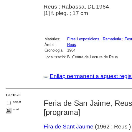
Reus : Rabassa, DL 1964
[1] f. pleg. ; 17 cm
Matèries:
Fires i exposicions
;
Ramaderia
;
Fest
Àmbit:
Reus
Cronologia:
1964
Localització:
B. Centre de Lectura de Reus
Enllaç permanent a aquest regis
19 / 1620
Feria de San Jaime, Reus :
select
print
[programa]
Fira de Sant Jaume
(1962 : Reus )