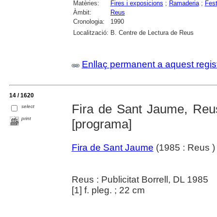
Matèries:
Fires i exposicions
;
Ramaderia
;
Fest
Àmbit:
Reus
Cronologia:
1990
Localització:
B. Centre de Lectura de Reus
Enllaç permanent a aquest regis
14 / 1620
Fira de Sant Jaume, Reus/
select
print
[programa]
Fira de Sant Jaume
(1985 : Reus )
Reus : Publicitat Borrell, DL 1985
[1] f. pleg. ; 22 cm