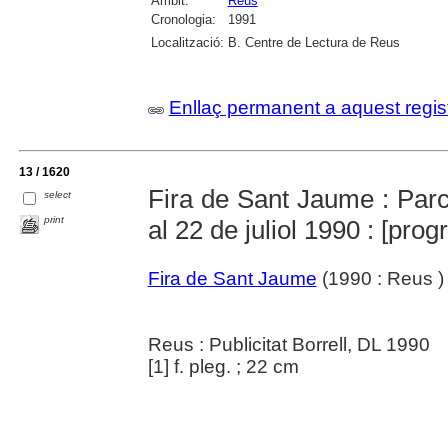
Àmbit:
Reus
Cronologia:
1991
Localització:
B. Centre de Lectura de Reus
Enllaç permanent a aquest regis
13 / 1620
Fira de Sant Jaume : Parc
select
print
al 22 de juliol 1990 : [pro
Fira de Sant Jaume
(1990 : Reus )
Reus : Publicitat Borrell, DL 1990
[1] f. pleg. ; 22 cm