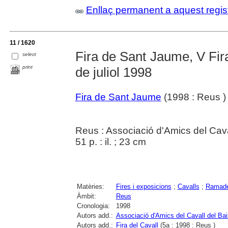
Enllaç permanent a aquest regis
11 / 1620
Fira de Sant Jaume, V Fira
select
print
de juliol 1998
Fira de Sant Jaume
(1998 : Reus )
Reus : Associació d'Amics del Cav
51 p. : il. ; 23 cm
Matèries:
Fires i exposicions
;
Cavalls
;
Ramade
Àmbit:
Reus
Cronologia:
1998
Autors add.:
Associació d'Amics del Cavall del B
Autors add.:
Fira del Cavall
(5a : 1998 : Reus )