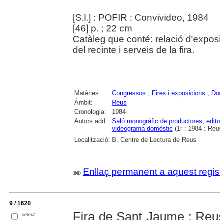
[S.l.] : POFIR : Convivideo, 1984
[46] p. ; 22 cm
Catàleg que conté: relació d'exposi
del recinte i serveis de la fira.
Matèries:
Congressos
;
Fires i exposicions
;
Do
Àmbit:
Reus
Cronologia:
1984
Autors add.:
Saló monogràfic de productores, editore
videograma domèstic
(1r : 1984 : Reu
Localització:
B. Centre de Lectura de Reus
Enllaç permanent a aquest regis
9 / 1620
Fira de Sant Jaume : Reus 
select