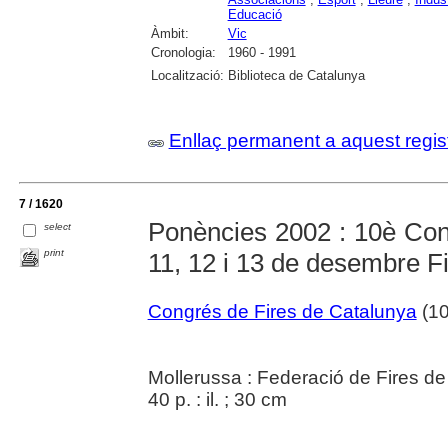
Educació
Àmbit:
Vic
Cronologia:
1960 - 1991
Localització:
Biblioteca de Catalunya
Enllaç permanent a aquest regis
7 / 1620
Ponències 2002 : 10è Con
select
print
11, 12 i 13 de desembre F
Congrés de Fires de Catalunya
(10
Mollerussa : Federació de Fires d
40 p. : il. ; 30 cm