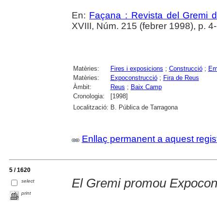
En:
Façana : Revista del Gremi 
XVIII, Núm. 215 (febrer 1998), p. 4
Matèries:
Fires i exposicions
;
Construcció
;
Em
Matèries:
Expoconstrucció
;
Fira de Reus
Àmbit:
Reus
;
Baix Camp
Cronologia:
[1998]
Localització:
B. Pública de Tarragona
Enllaç permanent a aquest regis
5 / 1620
El Gremi promou Expocon
select
print