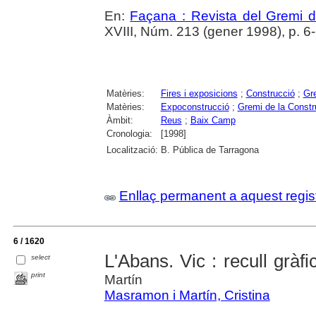
En:
Façana : Revista del Gremi 
XVIII, Núm. 213 (gener 1998), p. 6
Matèries:
Fires i exposicions
;
Construcció
;
Gr
Matèries:
Expoconstrucció
;
Gremi de la Constr
Àmbit:
Reus
;
Baix Camp
Cronologia:
[1998]
Localització:
B. Pública de Tarragona
Enllaç permanent a aquest regis
6 / 1620
L'Abans. Vic : recull gràf
select
print
Martín
Masramon i Martín, Cristina