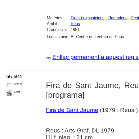
Matèries:
Fires i exposicions
;
Ramaderia
;
Fest
Àmbit:
Reus
Cronologia:
1981
Localització:
B. Centre de Lectura de Reus
Enllaç permanent a aquest regis
16 / 1620
Fira de Sant Jaume, Reus 
select
print
[programa]
Fira de Sant Jaume
(1979 : Reus )
Reus : Arts-Graf, DL 1979
[1] f. pleg. ; 21 cm