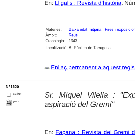
En:
Lligalls : Revista d'història
, Núm
Matèries:
Baixa edat mitjana
;
Fires i exposicio
Àmbit:
Reus
Cronologia:
1343
Localització:
B. Pública de Tarragona
Enllaç permanent a aquest regis
3 / 1620
Sr. Miquel Vilella : "Ex
select
print
aspiració del Gremi"
En:
Façana : Revista del Gremi 