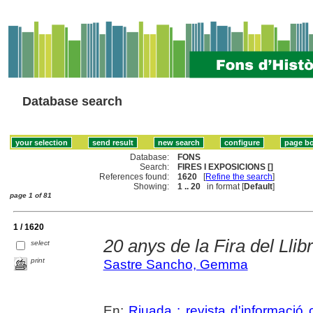
Database search
Database:
FONS
Search:
FIRES I EXPOSICIONS []
References found:
1620
[
Refine the search
]
Showing:
1 .. 20
in format [
Default
]
page 1 of 81
1 / 1620
20 anys de la Fira del Lli
select
print
Sastre Sancho, Gemma
En:
Riuada : revista d'informació c