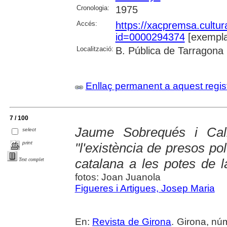
Cronologia:
1975
Accés:
https://xacpremsa.cultu
id=0000294374
[exempla
Localització:
B. Pública de Tarragona
Enllaç permanent a aquest regis
7 / 100
Jaume Sobrequés i Calli
select
print
"l'existència de presos polí
catalana a les potes de l
Text complet
fotos: Joan Juanola
Figueres i Artigues, Josep Maria
En:
Revista de Girona
. Girona, nú