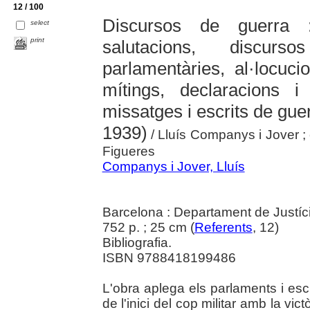
12 / 100
Discursos de guerra 
select
print
salutacions, discurso
parlamentàries, al·locuci
mítings, declaracions i 
missatges i escrits de guer
1939)
/ Lluís Companys i Jover ; 
Figueres
Companys i Jover, Lluís
Barcelona : Departament de Justíc
752 p. ; 25 cm (
Referents
, 12)
Bibliografia.
ISBN 9788418199486
L'obra aplega els parlaments i escr
de l'inici del cop militar amb la vict