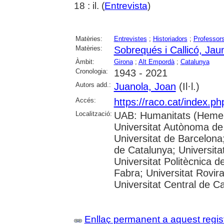
18 : il. (
Entrevista
)
Matèries:
Entrevistes
;
Historiadors
;
Professor
Matèries:
Sobrequés i Callicó, Ja
Àmbit:
Girona
;
Alt Empordà
;
Catalunya
Cronologia:
1943 - 2021
Autors add.:
Juanola, Joan
(Il·l.)
Accés:
https://raco.cat/index.p
Localització:
UAB: Humanitats (Hemer
Universitat Autònoma de
Universitat de Barcelona;
de Catalunya; Universitat
Universitat Politècnica 
Fabra; Universitat Rovira 
Universitat Central de C
Enllaç permanent a aquest regis