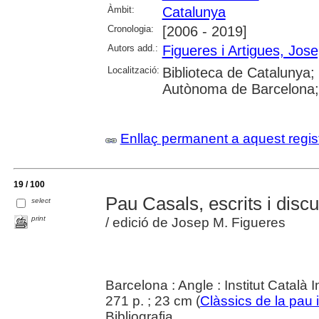
Àmbit:
Catalunya
Cronologia:
[2006 - 2019]
Autors add.:
Figueres i Artigues, Jos
Localització:
Biblioteca de Catalunya;
Autònoma de Barcelona; 
Enllaç permanent a aquest regis
19 / 100
Pau Casals, escrits i disc
select
print
/ edició de Josep M. Figueres
Barcelona : Angle : Institut Català 
271 p. ; 23 cm (
Clàssics de la pau i
Bibliografia.