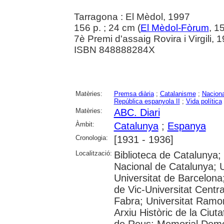
Tarragona : El Mèdol, 1997
156 p. ; 24 cm (
El Mèdol-Fòrum
, 1
7è Premi d'assaig Rovira i Virgili, 1
ISBN 848888284X
Matèries:
Premsa diària
;
Catalanisme
;
Nacion
República espanyola II
;
Vida política
Matèries:
ABC. Diari
Àmbit:
Catalunya
;
Espanya
Cronologia:
[1931 - 1936]
Localització:
Biblioteca de Catalunya;
Nacional de Catalunya; 
Universitat de Barcelona;
de Vic-Universitat Centr
Fabra; Universitat Ramon L
Arxiu Històric de la Ciut
de Reus; Memorial Demo