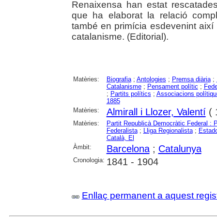
Renaixensa han estat rescatades 
que ha elaborat la relació compl
també en primícia esdevenint així 
catalanisme. (Editorial).
Matèries:
Biografia
;
Antologies
;
Premsa diària
;
Catalanisme
;
Pensament polític
;
Fede
;
Partits polítics
;
Associacions polítiq
1885
Matèries:
Almirall i Llozer, Valentí
( 
Matèries:
Partit Republicà Democràtic Federal :
Federalista
;
Lliga Regionalista
;
Estado
Català, El
Àmbit:
Barcelona
;
Catalunya
Cronologia:
1841 - 1904
Enllaç permanent a aquest regis