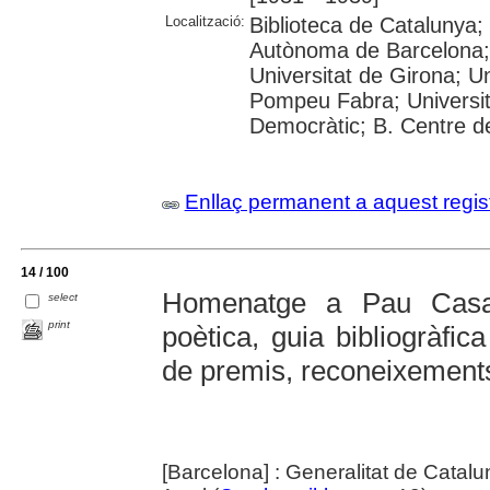
Localització:
Biblioteca de Catalunya;
Autònoma de Barcelona; 
Universitat de Girona; Un
Pompeu Fabra; Universitat
Democràtic; B. Centre d
Enllaç permanent a aquest regis
14 / 100
Homenatge a Pau Casal
select
print
poètica, guia bibliogràfi
de premis, reconeixements
[Barcelona] : Generalitat de Catal