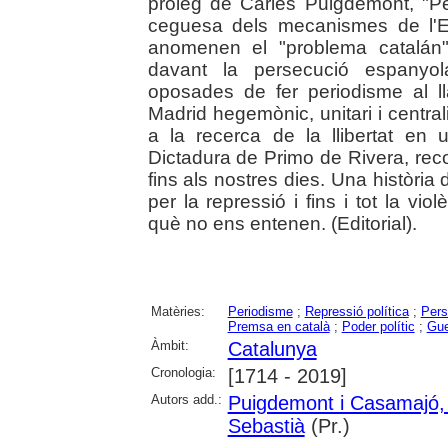
pròleg de Carles Puigdemont, "Pe
ceguesa dels mecanismes de l'Es
anomenen el "problema catalán"
davant la persecució espanyo
oposades de fer periodisme al ll
Madrid hegemònic, unitari i central
a la recerca de la llibertat en
Dictadura de Primo de Rivera, recor
fins als nostres dies. Una història 
per la repressió i fins i tot la vi
què no ens entenen. (Editorial).
Matèries:
Periodisme
;
Repressió política
;
Pers
Premsa en català
;
Poder polític
;
Gue
Àmbit:
Catalunya
Cronologia:
[1714 - 2019]
Autors add.:
Puigdemont i Casamajó,
Sebastià
(Pr.)