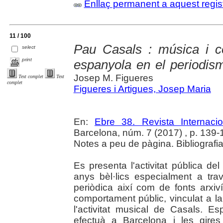
Enllaç permanent a aquest regis
11 / 100
Pau Casals : música i c
select
print
espanyola en el periodi
Josep M. Figueres
Text complet
Text
complet
Figueres i Artigues, Josep Maria
En:
Ebre 38. Revista Internaci
Barcelona, núm. 7 (2017) , p. 139-171
Notes a peu de pàgina. Bibliografi
Es presenta l'activitat pública d
anys bèl·lics especialment a tra
periòdica així com de fonts arxiví
comportament públic, vinculat a la
l'activitat musical de Casals. E
efectuà a Barcelona i les gires