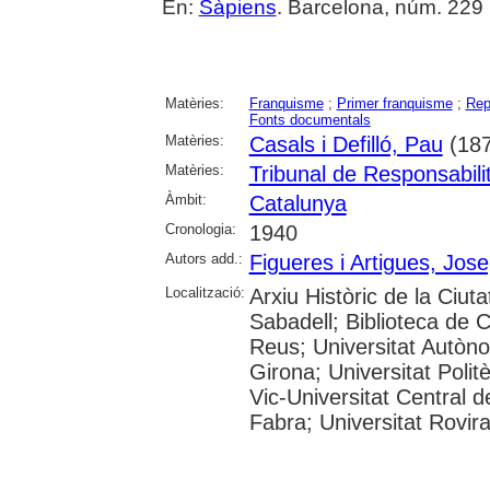
En:
Sàpiens
. Barcelona, núm. 229 (a
Matèries:
Franquisme
;
Primer franquisme
;
Rep
Fonts documentals
Matèries:
Casals i Defilló, Pau
(187
Matèries:
Tribunal de Responsabilit
Àmbit:
Catalunya
Cronologia:
1940
Autors add.:
Figueres i Artigues, Jos
Localització:
Arxiu Històric de la Ciut
Sabadell; Biblioteca de 
Reus; Universitat Autòno
Girona; Universitat Polit
Vic-Universitat Central 
Fabra; Universitat Rovira i