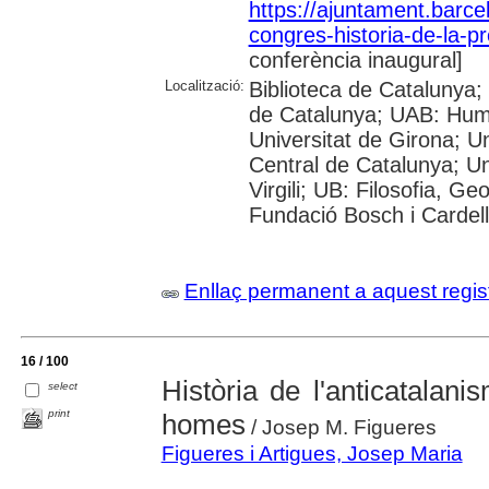
https://ajuntament.barcel
congres-historia-de-la-p
conferència inaugural]
Localització:
Biblioteca de Catalunya; 
de Catalunya; UAB: Huma
Universitat de Girona; Un
Central de Catalunya; Un
Virgili; UB: Filosofia, Ge
Fundació Bosch i Cardel
Enllaç permanent a aquest regis
16 / 100
Història de l'anticatalani
select
print
homes
/ Josep M. Figueres
Figueres i Artigues, Josep Maria