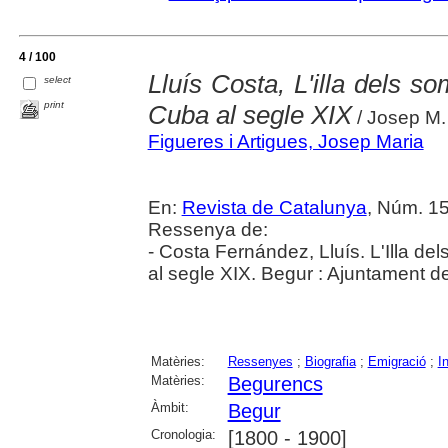
4 / 100
Lluís Costa, L'illa dels s
select
print
Cuba al segle XIX
/ Josep M.
Figueres i Artigues, Josep Maria
En:
Revista de Catalunya
, Núm. 15
Ressenya de:
- Costa Fernández, Lluís. L'Illa de
al segle XIX. Begur : Ajuntament d
Matèries:
Ressenyes
;
Biografia
;
Emigració
;
I
Matèries:
Begurencs
Àmbit:
Begur
Cronologia:
[1800 - 1900]