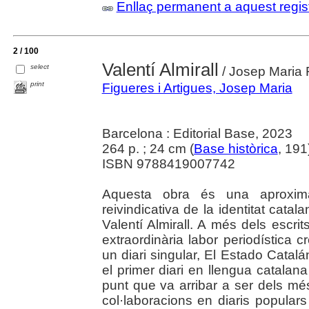
Enllaç permanent a aquest regis
2 / 100
Valentí Almirall
select
/ Josep Maria F
print
Figueres i Artigues, Josep Maria
Barcelona : Editorial Base, 2023
264 p. ; 24 cm (
Base històrica
, 191
ISBN 9788419007742
Aquesta obra és una aproxima
reivindicativa de la identitat catal
Valentí Almirall. A més dels escrit
extraordinària labor periodística cr
un diari singular, El Estado Catalá
el primer diari en llengua catalana 
punt que va arribar a ser dels m
col·laboracions en diaris popular