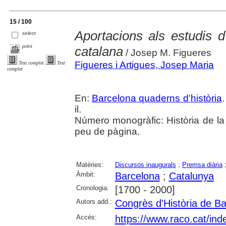
15 / 100
Aportacions als estudis d
select
print
catalana
/ Josep M. Figueres
Figueres i Artigues, Josep Maria
Text complet
Text
complet
En:
Barcelona quaderns d'història
il.
Número monogràfic: Història de la
peu de pàgina.
Matèries:
Discursos inaugurals
;
Premsa diària
Àmbit:
Barcelona
;
Catalunya
Cronologia:
[1700 - 2000]
Autors add.:
Congrès d'Història de B
Accés:
https://www.raco.cat/in