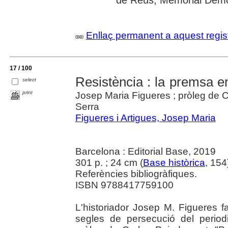
Enllaç permanent a aquest regis
17 / 100
Resistència : la premsa en
select
print
Josep Maria Figueres ; pròleg de 
Serra
Figueres i Artigues, Josep Maria
Barcelona : Editorial Base, 2019
301 p. ; 24 cm (
Base històrica
, 154
Referències bibliogràfiques.
ISBN 9788417759100
L'historiador Josep M. Figueres fa
segles de persecució del perio