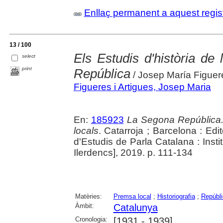
Enllaç permanent a aquest regis
13 / 100
Els Estudis d'història de
select
print
República
/ Josep María Figuer
Figueres i Artigues, Josep Maria
En:
185923
La Segona República. 
locals
. Catarroja ; Barcelona : Edi
d'Estudis de Parla Catalana : Insti
Ilerdencs], 2019. p. 111-134
Matèries:
Premsa local
;
Historiografia
;
Repúbli
Àmbit:
Catalunya
Cronologia:
[1931 - 1939]