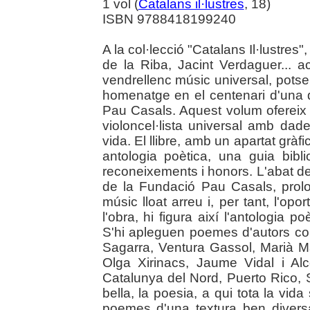
1 vol (
Catalans il·lustres
, 18)
ISBN 9788418199240
A la col·lecció "Catalans Il·lustres
de la Riba, Jacint Verdaguer... 
vendrellenc músic universal, pots
homenatge en el centenari d'una d
Pau Casals. Aquest volum ofereix 
violoncel·lista universal amb dade
vida. El llibre, amb un apartat gràf
antologia poètica, una guia bibl
reconeixements i honors. L'abat de
de la Fundació Pau Casals, prolog
músic lloat arreu i, per tant, l'opor
l'obra, hi figura així l'antologia p
S'hi apleguen poemes d'autors c
Sagarra, Ventura Gassol, Marià Ma
Olga Xirinacs, Jaume Vidal i Al
Catalunya del Nord, Puerto Rico, 
bella, la poesia, a qui tota la vid
poemes d'una textura ben diversa