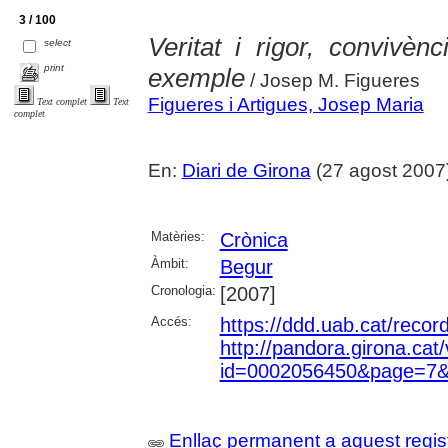
3 / 100
Veritat i rigor, convivèn
select
print
exemple
/ Josep M. Figueres
Figueres i Artigues, Josep Maria
Text complet
Text
complet
En:
Diari de Girona
(27 agost 2007)
Matèries:
Crònica
Àmbit:
Begur
Cronologia:
[2007]
Accés:
https://ddd.uab.cat/reco
http://pandora.girona.cat
id=0002056450&page=7&
Enllaç permanent a aquest regis