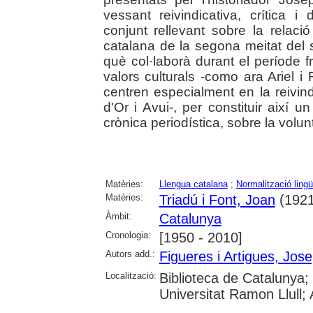
vessant reivindicativa, crítica i 
conjunt rellevant sobre la relació
catalana de la segona meitat del
què col·laborà durant el període 
valors culturals -como ara Ariel i 
centren especialment en la reivi
d'Or i Avui-, per constituir així 
crònica periodística, sobre la volunt
Matèries:
Llengua catalana
;
Normalització lingü
Matèries:
Triadú i Font, Joan
(1921
Àmbit:
Catalunya
Cronologia:
[1950 - 2010]
Autors add.:
Figueres i Artigues, Jos
Localització:
Biblioteca de Catalunya;
Universitat Ramon Llull;