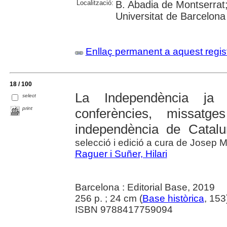
Localització:
B. Abadia de Montserrat
Universitat de Barcelona
Enllaç permanent a aquest regis
18 / 100
La Independència ja 
select
print
conferències, missatg
independència de Catalu
selecció i edició a cura de Josep 
Raguer i Suñer, Hilari
Barcelona : Editorial Base, 2019
256 p. ; 24 cm (
Base històrica
, 153
ISBN 9788417759094