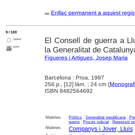
Enllaç permanent a aquest regis
9 / 100
El Consell de guerra a L
select
print
la Generalitat de Cataluny
Figueres i Artigues, Josep Maria
Barcelona : Proa, 1997
256 p., [12] làm. ; 24 cm (
Monograf
ISBN 8482564692
Matèries:
Polítics
;
Generalitat republicana
;
Pre
guerra
;
Procés judicial
;
Repressió pol
Matèries:
Companys i Jover, Lluís