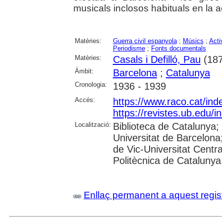
musicals inclosos habituals en la act
Matèries:
Guerra civil espanyola
;
Músics
;
Acti
Periodisme
;
Fonts documentals
Matèries:
Casals i Defilló, Pau
(187
Àmbit:
Barcelona
;
Catalunya
Cronologia:
1936 - 1939
Accés:
https://www.raco.cat/ind
https://revistes.ub.edu/
Localització:
Biblioteca de Catalunya;
Universitat de Barcelona;
de Vic-Universitat Centra
Politècnica de Catalunya; 
Enllaç permanent a aquest regis