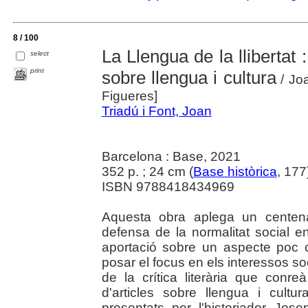
8 / 100
La Llengua de la llibertat 
select
print
sobre llengua i cultura
/ Joa
Figueres]
Triadú i Font, Joan
Barcelona : Base, 2021
352 p. ; 24 cm (
Base històrica
, 177
ISBN 9788418434969
Aquesta obra aplega un centena
defensa de la normalitat social e
aportació sobre un aspecte poc 
posar el focus en els interessos so
de la crítica literària que conr
d'articles sobre llengua i cult
presentats per l'historiador Jos