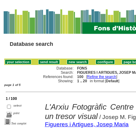
Database search
Database:
FONS
Search:
FIGUERES I ARTIGUES, JOSEP MA
References found:
100
[
Refine the search
]
Showing:
1 .. 20
in format [
Default
]
page 1 of 5
1 / 100
L'Arxiu Fotogràfic Centre
select
print
un tresor visual
/ Josep M. Fi
Figueres i Artigues, Josep Maria
Text complet