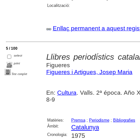
Localització:
Enllaç permanent a aquest regis
5 / 100
Llibres periodístics catal
select
print
Figueres
Figueres i Artigues, Josep Maria
Text complet
En:
Cultura
. Valls. 2ª época. Año X
8-9
Matèries:
Premsa
;
Periodisme
;
Bibliografies
Àmbit:
Catalunya
Cronologia:
1975