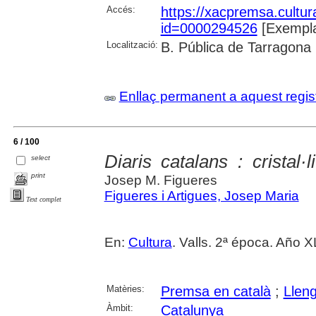
Accés:
https://xacpremsa.cultu
id=0000294526
[Exempla
Localització:
B. Pública de Tarragona
Enllaç permanent a aquest regis
6 / 100
Diaris catalans : cristal·l
select
print
Josep M. Figueres
Figueres i Artigues, Josep Maria
Text complet
En:
Cultura
. Valls. 2ª época. Año X
Matèries:
Premsa en català
;
Llen
Àmbit:
Catalunya