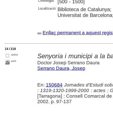
Cronologia:
[500 - 1500]
Localització:
Biblioteca de Catalunya;
Universitat de Barcelona
Enllaç permanent a aquest regis
14 / 218
Senyoria i municipi a la ba
select
print
Doctor Josep Serrano Daura
Serrano Daura, Josep
En:
150684
Jornades d'Estudi sobr
: 1319-1320-1999-2000 : actes : 
[Tarragona] : Consell Comarcal de 
2002. p. 97-137