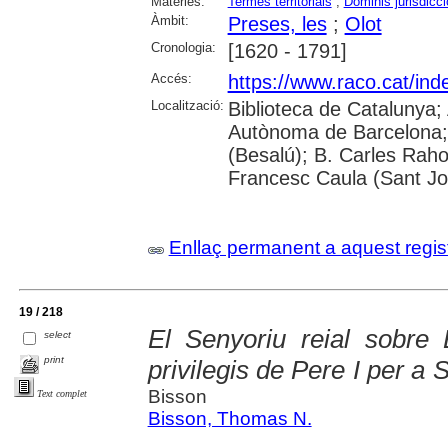
Matèries:
Termes territorials
;
Dominis jurisdicci
Àmbit:
Preses, les
;
Olot
Cronologia:
[1620 - 1791]
Accés:
https://www.raco.cat/in
Localització:
Biblioteca de Catalunya;
Autònoma de Barcelona; 
(Besalú); B. Carles Raho
Francesc Caula (Sant Jo
Enllaç permanent a aquest regis
19 / 218
El Senyoriu reial sobre 
select
print
privilegis de Pere I per a
Bisson
Text complet
Bisson, Thomas N.