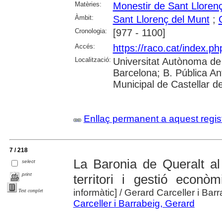
Matèries:
Monestir de Sant Lloren
Àmbit:
Sant Llorenç del Munt
;
Cronologia:
[977 - 1100]
Accés:
https://raco.cat/index.ph
Localització:
Universitat Autònoma de 
Barcelona; B. Pública Anto
Municipal de Castellar de
Enllaç permanent a aquest regis
7 / 218
La Baronia de Queralt al
select
print
territori i gestió econò
informàtic]
/ Gerard Carceller i Bar
Text complet
Carceller i Barrabeig, Gerard