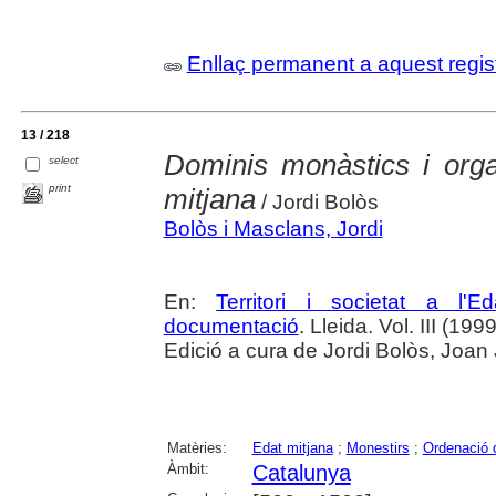
Enllaç permanent a aquest regis
13 / 218
Dominis monàstics i organi
select
print
mitjana
/ Jordi Bolòs
Bolòs i Masclans, Jordi
En:
Territori i societat a l'E
documentació
. Lleida. Vol. III (199
Edició a cura de Jordi Bolòs, Joan
Matèries:
Edat mitjana
;
Monestirs
;
Ordenació de
Àmbit:
Catalunya