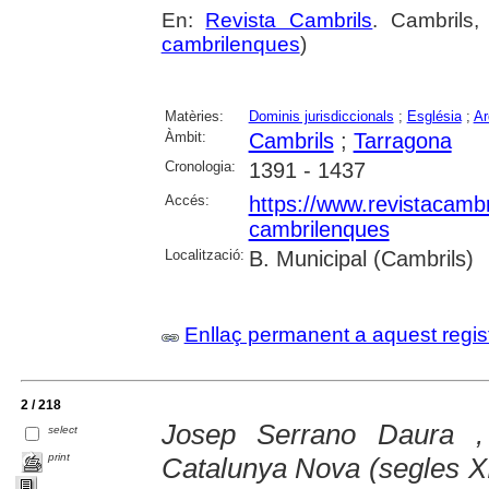
En:
Revista Cambrils
. Cambrils
cambrilenques
)
Matèries:
Dominis jurisdiccionals
;
Església
;
Ar
Àmbit:
Cambrils
;
Tarragona
Cronologia:
1391 - 1437
Accés:
https://www.revistacambr
cambrilenques
Localització:
B. Municipal (Cambrils)
Enllaç permanent a aquest regis
2 / 218
Josep Serrano Daura ,
select
print
Catalunya Nova (segles XI