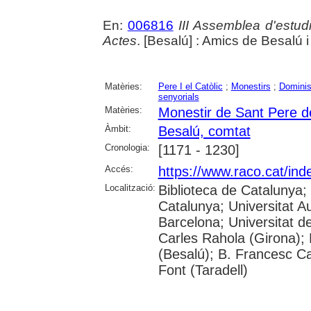
En:
006816
III Assemblea d'estud
Actes
. [Besalú] : Amics de Besalú 
Matèries:
Pere I el Catòlic
;
Monestirs
;
Dominis 
senyorials
Matèries:
Monestir de Sant Pere d
Àmbit:
Besalú, comtat
Cronologia:
[1171 - 1230]
Accés:
https://www.raco.cat/in
Localització:
Biblioteca de Catalunya;
Catalunya; Universitat A
Barcelona; Universitat d
Carles Rahola (Girona); 
(Besalú); B. Francesc Cau
Font (Taradell)