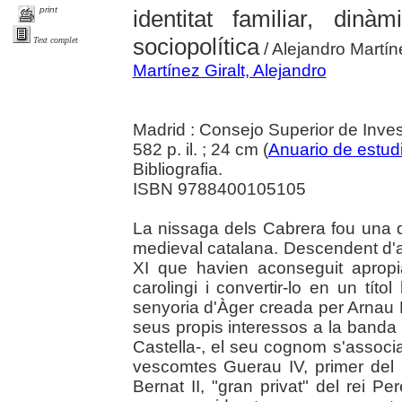
print
identitat familiar, dinà
sociopolítica
Text complet
/ Alejandro Martíne
Martínez Giralt, Alejandro
Madrid : Consejo Superior de Inves
582 p. il. ; 24 cm (
Anuario de estud
Bibliografia.
ISBN 9788400105105
La nissaga dels Cabrera fou una d
medieval catalana. Descendent d'
XI que havien aconseguit apropi
carolingi i convertir-lo en un títol
senyoria d'Àger creada per Arnau M
seus propis interessos a la banda d'
Castella-, el seu cognom s'associa
vescomtes Guerau IV, primer del l
Bernat II, "gran privat" del rei P