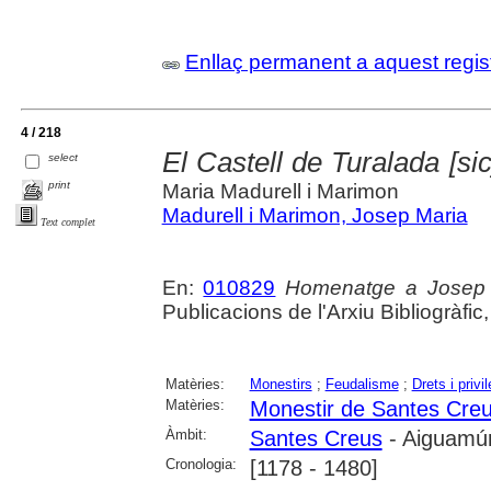
Enllaç permanent a aquest regis
4 / 218
El Castell de Turalada [si
select
print
Maria Madurell i Marimon
Madurell i Marimon, Josep Maria
Text complet
En:
010829
Homenatge a Josep V
Publicacions de l'Arxiu Bibliogràfic
Matèries:
Monestirs
;
Feudalisme
;
Drets i privi
Matèries:
Monestir de Santes Cre
Àmbit:
Santes Creus
- Aiguamúr
Cronologia:
[1178 - 1480]