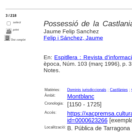
3 / 218
Possessió de la Castlani
select
print
Jaume Felip Sanchez
Felip i Sánchez, Jaume
Text complet
En:
Espitllera : Revista d'informa
època, Núm. 103 (març 1996), p. 32-
Notes.
Matèries:
Dominis jurisdiccionals
;
Castlànies
;
Àmbit:
Montblanc
Cronologia:
[1150 - 1725]
Accés:
https://xacpremsa.cultu
id=0000623266
[exempla
Localització:
B. Pública de Tarragona