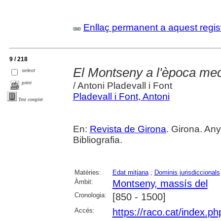
Enllaç permanent a aquest regis
9 / 218
El Montseny a l'època medi
select
print
/ Antoni Pladevall i Font
Pladevall i Font, Antoni
Text complet
En:
Revista de Girona
. Girona. Any
Bibliografia.
Matèries:
Edat mitjana
;
Dominis jurisdiccionals
Àmbit:
Montseny, massís del
Cronologia:
[850 - 1500]
Accés:
https://raco.cat/index.p