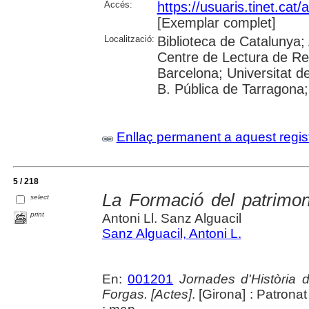
Accés:
https://usuaris.tinet.cat/
[Exemplar complet]
Localització:
Biblioteca de Catalunya;
Centre de Lectura de Reu
Barcelona; Universitat de 
B. Pública de Tarragona; 
Enllaç permanent a aquest regis
5 / 218
La Formació del patrimon
select
print
Antoni Ll. Sanz Alguacil
Sanz Alguacil, Antoni L.
En:
001201
Jornades d'Història 
Forgas. [Actes]
. [Girona] : Patron