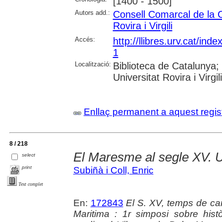
[1400 - 1500]
Autors add.:
Consell Comarcal de la 
Rovira i Virgili
Accés:
http://llibres.urv.cat/in
1
Localització:
Biblioteca de Catalunya; 
Universitat Rovira i Virgili
Enllaç permanent a aquest regis
8 / 218
El Maresme al segle XV. U
select
print
Subiñà i Coll, Enric
Text complet
En:
172843
El S. XV, temps de can
Maritima : 1r simposi sobre hist