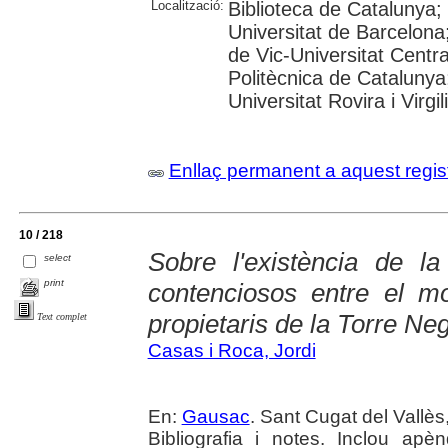
Localització:
Biblioteca de Catalunya;
Universitat de Barcelona;
de Vic-Universitat Centra
Politècnica de Catalunya
Universitat Rovira i Virgil
Enllaç permanent a aquest regis
10 / 218
Sobre l'existència de l
select
print
contenciosos entre el m
propietaris de la Torre Ne
Text complet
Casas i Roca, Jordi
En:
Gausac
. Sant Cugat del Vallès
Bibliografia i notes. Inclou ap