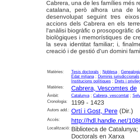
Cabrera, una de les famílies més re
catalana, però alhora una de l
desenvolupat seguint tres eixos
accions dels Cabrera en els terreny
l'anàlisi biogràfic o prosopogràfic d
biològiques i memorístiques de cr
la seva identitat familiar; i, fina
creació i de gestió d'un domini fa
Matèries:
Tesis doctorals
;
Noblesa
;
Genealogi
Edat mitjana
;
Dominis jurisdiccionals
Institucions polítiques
;
Drets i privile
Matèries:
Cabrera, Vescomtes de
Àmbit:
Catalunya
;
Cabrera, vescomtat
;
Sel
Cronologia:
1199 - 1423
Autors add.:
Ortí i Gost, Pere
(Dir.)
Accés:
http://hdl.handle.net/10
Localització:
Biblioteca de Catalunya;
Doctorals en Xarxa