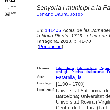
15 / 218
Senyoria i municipi a la Fa
select
print
Serrano Daura, Josep
En:
141405
Actes de les Jornade
la Nova Planta, 1716 : el cas de 
Tarragona, 2013. p. 41-70
(
Ponències
)
Matèries:
Edat mitjana
;
Edat moderna
;
Règim 
privilegis
;
Dominis jurisdiccionals
;
F
Àmbit:
Fatarella, la
Cronologia:
[1100 - 1700]
Localització:
Universitat Autònoma de 
Barcelona; Universitat d
Universitat Rovira i Virgi
Centre de Lectura (La Fa