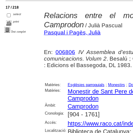
17 / 218
Relacions entre el mo
select
print
Camprodon
/ Julià Pascual
Pasqual i Pagès, Julià
Text complet
En:
006806
IV Assemblea d'estu
comunicacions. Volum 2
. Besalú ;
: Edicions el Bassegoda, DL 1983. 
Matèries:
Esglésies parroquials
;
Monestirs
;
Do
Matèries:
Monestir de Sant Pere 
Camprodon
Àmbit:
Camprodon
Cronologia:
[904 - 1761]
Accés:
https://www.raco.cat/in
Localització:
Biblioteca de Catalunya;