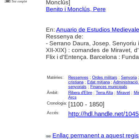
Monclús]
Text complet
Benito i Monclús, Pere
En:
Anuario de Estudios Medieval
Ressenya de:
- Serrano Daura, Josep. Senyoriu 
XII-XIX) : comandes de Miravet, d'
Flix i d'Entença. Barcelona : Fund
Matèries:
Ressenyes
;
Ordes militars
;
Senyoria
cristiana
;
Edat mitjana
;
Administració 
senyorials
;
Finances municipals
Àmbit:
Ribera d'Ebre
;
Terra Alta
;
Miravet
;
Mir
Arcs
Cronologia:
[1100 - 1850]
Accés:
http://hdl.handle.net/104
Enllaç permanent a aquest regis