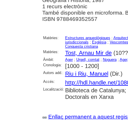
Geografia i Història, 1987
1 recurs electrònic
També disponible en microforma. Bi
ISBN 9788469352557
Matèries:
Estructures arqueològiques
;
Arquitec
jurisdiccionals
;
Església
;
Vescomte
Conquesta cristiana
Matèries:
Tost, Arnau Mir de
(10??
Àmbit:
Ager
;
Urgell, comtat
;
Noguera
;
Ager,
Cronologia:
[1000 - 1200]
Autors add.:
Riu i Riu, Manuel
(Dir.)
Accés:
http://hdl.handle.net/10
Localització:
Biblioteca de Catalunya;
Doctorals en Xarxa
Enllaç permanent a aquest regis