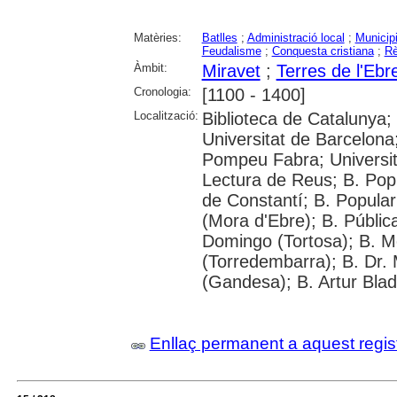
Matèries:
Batlles
;
Administració local
;
Municip
Feudalisme
;
Conquesta cristiana
;
Rè
Àmbit:
Miravet
;
Terres de l'Ebr
Cronologia:
[1100 - 1400]
Localització:
Biblioteca de Catalunya;
Universitat de Barcelona;
Pompeu Fabra; Universitat
Lectura de Reus; B. Popu
de Constantí; B. Popular
(Mora d'Ebre); B. Pública
Domingo (Tortosa); B. M
(Torredembarra); B. Dr.
(Gandesa); B. Artur Blad
Enllaç permanent a aquest regis