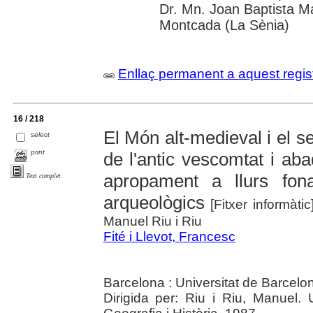
Dr. Mn. Joan Baptista M
Montcada (La Sènia)
Enllaç permanent a aquest regis
16 / 218
El Món alt-medieval i el se
select
print
de l'antic vescomtat i ab
apropament a llurs fonam
Text complet
arqueològics
[Fitxer informàti
Manuel Riu i Riu
Fité i Llevot, Francesc
Barcelona : Universitat de Barcelo
Dirigida per: Riu i Riu, Manuel. 