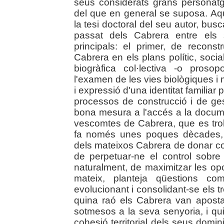
seus considerats grans personat
del que en general se suposa. Aq
la tesi doctoral del seu autor, bus
passat dels Cabrera entre els 
principals: el primer, de recons
Cabrera en els plans polític, social,
biogràfica col·lectiva -o prosop
l'examen de les vies biològiques i
i expressió d'una identitat familiar pr
processos de construcció i de ges
bona mesura a l'accés a la docume
vescomtes de Cabrera, que es trob
fa només unes poques dècades, e
dels mateixos Cabrera de donar conti
de perpetuar-ne el control sobre 
naturalment, de maximitzar les op
mateix, planteja qüestions 
evolucionant i consolidant-se els tre
quina raó els Cabrera van aposta
sotmesos a la seva senyoria, i qui
cohesió territorial dels seus domin