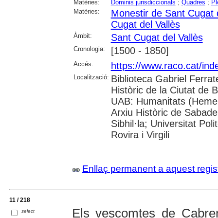
Matèries:
Dominis jurisdiccionals
;
Quadres
;
Pl
Matèries:
Monestir de Sant Cugat d
Cugat del Vallès
Àmbit:
Sant Cugat del Vallès
Cronologia:
[1500 - 1850]
Accés:
https://www.raco.cat/in
Localització:
Biblioteca Gabriel Ferrat
Històric de la Ciutat de 
UAB: Humanitats (Hemero
Arxiu Històric de Sabade
Sibhil·la; Universitat Pol
Rovira i Virgili
Enllaç permanent a aquest regis
11 / 218
Els vescomtes de Cabrer
select