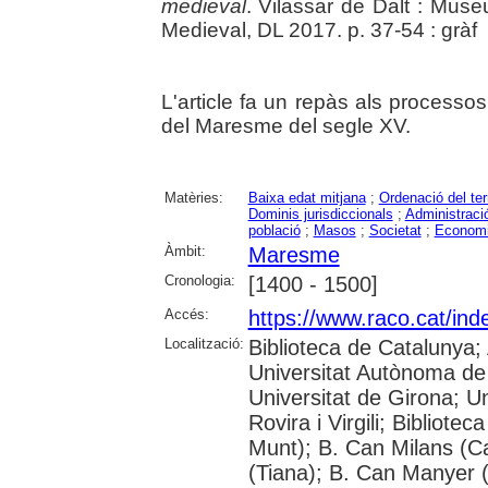
medieval
. Vilassar de Dalt : Mus
Medieval, DL 2017. p. 37-54 : gràf
L'article fa un repàs als processo
del Maresme del segle XV.
Matèries:
Baixa edat mitjana
;
Ordenació del terr
Dominis jurisdiccionals
;
Administració
població
;
Masos
;
Societat
;
Econom
Àmbit:
Maresme
Cronologia:
[1400 - 1500]
Accés:
https://www.raco.cat/ind
Localització:
Biblioteca de Catalunya;
Universitat Autònoma de 
Universitat de Girona; U
Rovira i Virgili; Bibliote
Munt); B. Can Milans (C
(Tiana); B. Can Manyer (