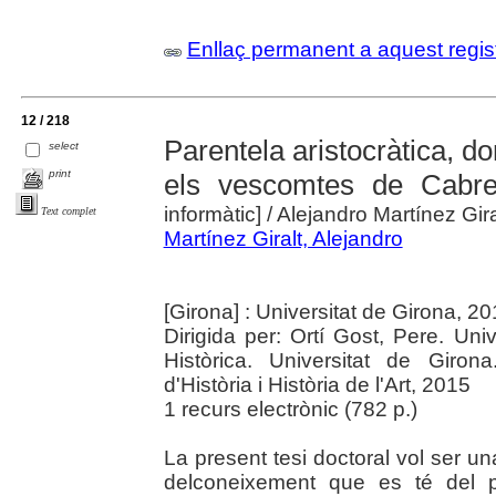
Enllaç permanent a aquest regis
12 / 218
Parentela aristocràtica, dom
select
print
els vescomtes de Cabre
informàtic]
/ Alejandro Martínez Giral
Text complet
Martínez Giralt, Alejandro
[Girona] : Universitat de Girona, 2
Dirigida per: Ortí Gost, Pere. Uni
Històrica. Universitat de Giron
d'Història i Història de l'Art, 2015
1 recurs electrònic (782 p.)
La present tesi doctoral vol ser una
delconeixement que es té del 