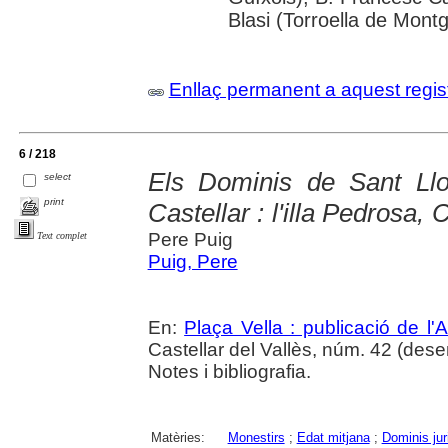
Blasi (Torroella de Montg
Enllaç permanent a aquest regis
6 / 218
Els Dominis de Sant Ll
select
print
Castellar : l'illa Pedrosa, 
Pere Puig
Text complet
Puig, Pere
En:
Plaça Vella : publicació de l'A
Castellar del Vallès, núm. 42 (des
Notes i bibliografia.
Matèries:
Monestirs
;
Edat mitjana
;
Dominis jur