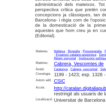
administració dels mateixos. To
perspectiva crítica que pretén con
concepcions ja clàssiques, tan 
Barcelona- i règia com de l'oposic
de la domesticació de la prime
aquestes que hom creu ja en curs
(Editorial).
Matèries:
Noblesa
;
Biografia
;
Prosopografia
;
F
;
Expansió catalano-aragonesa
;
Domin
Règim senyorial
;
Institucions polítiq
Matèries:
Cabrera, Vescomtes de
Àmbit:
Catalunya
;
Cabrera, vescomtat
;
Sel
Cronologia:
1199 - 1423; esp. 1328 
Autors add.:
CSIC
Accés:
http://catalan.digitaliap
restringit als usuaris de 
Localització:
Universitat de Barcelona