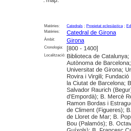
: map.
Matèries:
Catedrals
;
Propietat eclesiàstica
;
Ed
Matèries:
Catedral de Girona
Àmbit:
Girona
Cronologia:
[800 - 1400]
Localització:
Biblioteca de Catalunya;
Autònoma de Barcelona; 
Universitat de Girona; U
Rovira i Virgili; Fundació
la Ciutat de Barcelona; 
Salvador Raurich (Begur)
d'Empordà); B. Mercè Rod
Ramon Bordas i Estragué
de Climent (Figueres); B
de Lloret de Mar; B. Popu
Bou (Palamós); B. Octavi
Guíxols); B. Francesc Ca