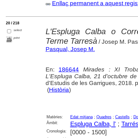
Enllaç permanent a aquest regis
20 / 218
L'Espluga Calba o Corr
select
print
Terme Tarresà
/ Josep M. Pas
Pasqual, Josep M.
En:
186644
Mirades : XI Trob
L'Espluga Calba, 21 d'octubre d
d'Estudis de les Garrigues, 2018. 
(
Història
)
Matèries:
Edat mitjana
;
Quadres
;
Castells
;
Do
Àmbit:
Espluga Calba, l'
;
Tarré
Cronologia:
[0000 - 1500]