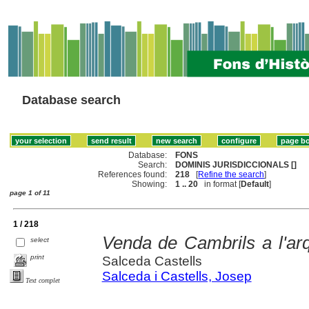
Database search
Database:
FONS
Search:
DOMINIS JURISDICCIONALS []
References found:
218
[
Refine the search
]
Showing:
1 .. 20
in format [
Default
]
page 1 of 11
1 / 218
Venda de Cambrils a l'ar
select
print
Salceda Castells
Salceda i Castells, Josep
Text complet