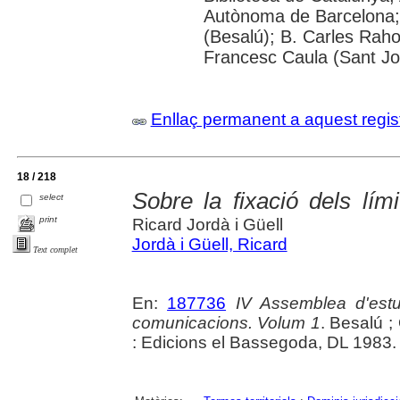
Autònoma de Barcelona; 
(Besalú); B. Carles Raho
Francesc Caula (Sant Jo
Enllaç permanent a aquest regis
18 / 218
Sobre la fixació dels lím
select
print
Ricard Jordà i Güell
Jordà i Güell, Ricard
Text complet
En:
187736
IV Assemblea d'estu
comunicacions. Volum 1
. Besalú ;
: Edicions el Bassegoda, DL 1983.