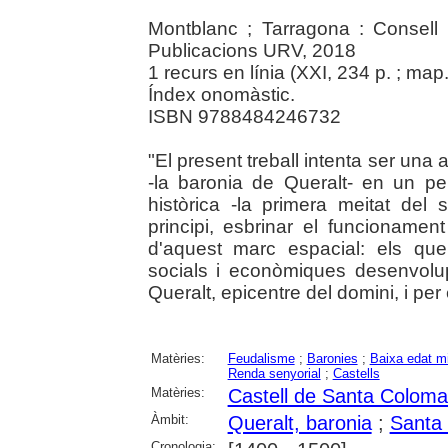
Montblanc ; Tarragona : Consel
Publicacions URV, 2018
1 recurs en línia (XXI, 234 p. ; map.
Índex onomàstic.
ISBN 9788484246732
"El present treball intenta ser una 
-la baronia de Queralt- en un per
històrica -la primera meitat del
principi, esbrinar el funcionamen
d'aquest marc espacial: els que
socials i econòmiques desenvol
Queralt, epicentre del domini, i per e
Matèries:
Feudalisme
;
Baronies
;
Baixa edat mi
Renda senyorial
;
Castells
Matèries:
Castell de Santa Coloma
Àmbit:
Queralt, baronia
;
Santa
Cronologia: