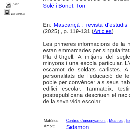
print
Solé i Bonet, Ton
Text complet
En:
Mascançà : revista d'estudis 
(2025) , p. 119-131 (
Articles
)
Les primeres informacions de la 
estan emmarcades per singularitats
Pla d'Urgell. A mitjans del se
minyons i una escola particular. L
escamot de soldats carlistes. A
personalitats de l'educació de l
poble per convèncer als seus habi
edifici escolar. Tanmateix, tes
postrepublicana descriuen el naci
de la seva vida escolar.
Matèries:
Centres d'ensenyament
;
Mestres
;
Es
Àmbit:
Sidamon