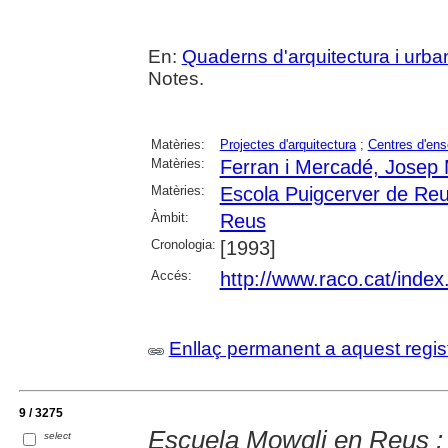
En:
Quaderns d'arquitectura i urb
Notes.
Matèries:
Projectes d'arquitectura
;
Centres d'en
Matèries:
Ferran i Mercadé, Josep 
Matèries:
Escola Puigcerver de Re
Àmbit:
Reus
Cronologia:
[1993]
Accés:
http://www.raco.cat/inde
Enllaç permanent a aquest regis
9 / 3275
Escuela Mowgli en Reus :
select