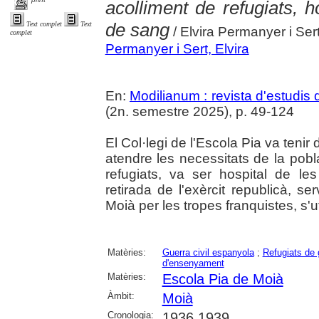
acolliment de refugiats, ho
de sang
Text complet
Text
/ Elvira Permanyer i Ser
complet
Permanyer i Sert, Elvira
En:
Modilianum : revista d'estudis
(2n. semestre 2025), p. 49-124
El Col·legi de l'Escola Pia va tenir
atendre les necessitats de la pobla
refugiats, va ser hospital de les
retirada de l'exèrcit republicà, s
Moià per les tropes franquistes, s'u
Matèries:
Guerra civil espanyola
;
Refugiats de 
d'ensenyament
Matèries:
Escola Pia de Moià
Àmbit:
Moià
Cronologia:
1936 1939