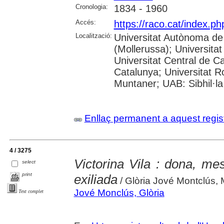
Cronologia:
1834 - 1960
Accés:
https://raco.cat/index.
Localització:
Universitat Autònoma de
(Mollerussa); Universitat
Universitat Central de Ca
Catalunya; Universitat Rov
Muntaner; UAB: Sibhil·la
Enllaç permanent a aquest regis
4 / 3275
Victorina Vila : dona, mest
select
print
exiliada
/ Glòria Jové Montclús, 
Jové Monclús, Glòria
Text complet