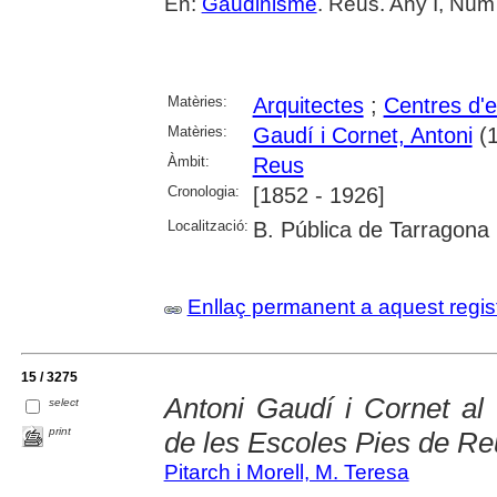
En:
Gaudinisme
. Reus. Any I, Núm
Matèries:
Arquitectes
;
Centres d'
Matèries:
Gaudí i Cornet, Antoni
(1
Àmbit:
Reus
Cronologia:
[1852 - 1926]
Localització:
B. Pública de Tarragona
Enllaç permanent a aquest regis
15 / 3275
Antoni Gaudí i Cornet al
select
print
de les Escoles Pies de Re
Pitarch i Morell, M. Teresa