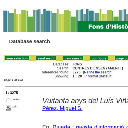
Database search
Database:
FONS
Search:
CENTRES D'ENSENYAMENT []
References found:
3275
[
Refine the search
]
Showing:
1 .. 20
in format [
Default
]
page 1 of 164
1 / 3275
Vuitanta anys del Luís Viñ
select
print
Pérez, Miguel S.
En:
Riuada : revista d'informació c