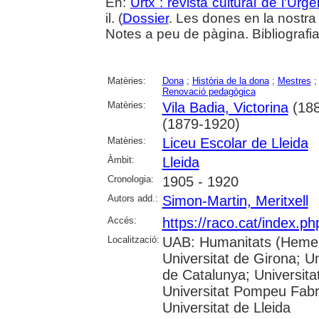
En:
Urtx : revista cultural de l'Urgel
il. (
Dossier
. Les dones en la nostra 
Notes a peu de pàgina. Bibliografia
Matèries:
Dona
;
Història de la dona
;
Mestres
Renovació pedagògica
Matèries:
Vila Badia, Victorina
(188
(1879-1920)
Matèries:
Liceu Escolar de Lleida
Àmbit:
Lleida
Cronologia:
1905 - 1920
Autors add.:
Simon-Martin, Meritxell
Accés:
https://raco.cat/index.ph
Localització:
UAB: Humanitats (Hemero
Universitat de Girona; Un
de Catalunya; Universita
Universitat Pompeu Fabra;
Universitat de Lleida