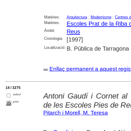
Matèries:
Arquitectura
;
Modernisme
;
Centres 
Matèries:
Escoles Prat de la Riba
Àmbit:
Reus
Cronologia:
[1997]
Localització:
B. Pública de Tarragona
Enllaç permanent a aquest regis
14 / 3275
Antoni Gaudí i Cornet al
select
print
de les Escoles Pies de Re
Pitarch i Morell, M. Teresa