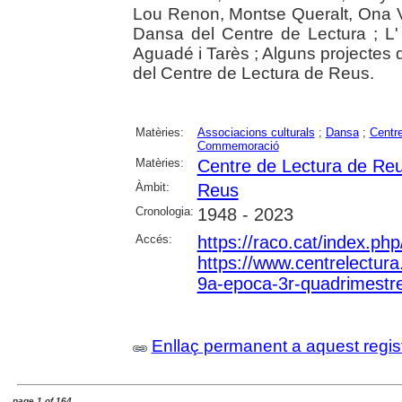
Lou Renon, Montse Queralt, Ona Ve
Dansa del Centre de Lectura ; L
Aguadé i Tarès ; Alguns projectes 
del Centre de Lectura de Reus.
Matèries:
Associacions culturals
;
Dansa
;
Centr
Commemoració
Matèries:
Centre de Lectura de Re
Àmbit:
Reus
Cronologia:
1948 - 2023
Accés:
https://raco.cat/index.p
https://www.centrelectura
9a-epoca-3r-quadrimestr
Enllaç permanent a aquest regis
page 1 of 164