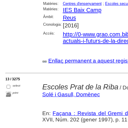
Matèries:
Centres d'ensenyament
;
Escoles secu
Matèries:
IES Baix Camp
Àmbit:
Reus
Cronologia:
[2016]
Accés:
http://0-www.grao.com.bib
actuals-i-futurs-de-la-dire
Enllaç permanent a aquest regis
13 / 3275
Escoles Prat de la Riba
select
/ D
print
Solé i Gasull, Domènec
En:
Façana : Revista del Gremi 
XVII, Núm. 202 (gener 1997), p. 11