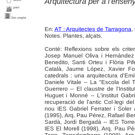
Arquitectura per a l'ense
print
Text complet
En:
AT : Arquitectes de Tarragona
,
Notes. Plantes, alçats.
Conté: Reflexions sobre els criter
Josep Manuel Oliva i Hernández -- 
Benedito, Santi Orteu i Flòria Pi
Català, Jaume López, Xavier Fo
catedrals : una arquitectura d'Em
Daniele Vitale -- La "Escola del 
Guerrero -- El claustre de l'Inst
Huguet i Monné -- L'institut Gabr
recuperació de l'antic Col·legi de
nou IES Gabriel Ferrater i Soler
(1995), Arq. Pau Pérez, Rafael Bert
Sardà, Jordi Bergadà -- IES Torre
IES El Morell (1998), Arq. Pau Pé