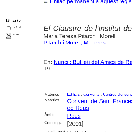
Enllaç permanent a aquest regis
18 / 3275
El Claustre de l'Institut 
select
print
Maria Teresa Pitarch i Morell
Pitarch i Morell, M. Teresa
En:
Nunci : Butlletí del Amics de R
19
Matèries:
Edificis
;
Convents
;
Centres d'ensen
Matèries:
Convent de Sant France
de Reus
Àmbit:
Reus
Cronologia:
[2001]
Localització: