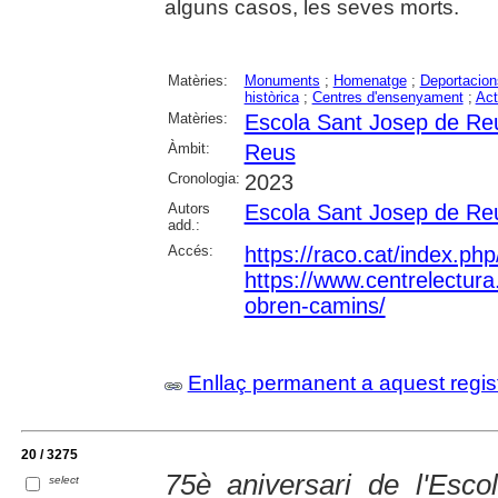
alguns casos, les seves morts.
Matèries:
Monuments
;
Homenatge
;
Deportacion
històrica
;
Centres d'ensenyament
;
Act
Matèries:
Escola Sant Josep de Re
Àmbit:
Reus
Cronologia:
2023
Autors
Escola Sant Josep de Re
add.:
Accés:
https://raco.cat/index.ph
https://www.centrelectura.
obren-camins/
Enllaç permanent a aquest regis
20 / 3275
75è aniversari de l'Esc
select