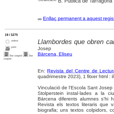
B. Pública de Tarragona
Enllaç permanent a aquest regis
19 / 3275
Llambordes que obren ca
select
print
Josep
Bàrcena, Eliseu
Text complet
Text
complet
En:
Revista del Centre de Lectu
quadrimestre 2023), 1 fitxer html : il
Vinculació de l'Escola Sant Josep
Stolperstein instal·lades a la c
Bàrcena diferents alumnes s'hi h
Revista els textos literaris que
biografia; uns textos colpidors,