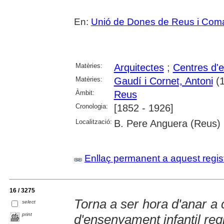
En:
Unió de Dones de Reus i Com
Matèries:
Arquitectes
;
Centres d'
Matèries:
Gaudí i Cornet, Antoni
(1
Àmbit:
Reus
Cronologia:
[1852 - 1926]
Localització:
B. Pere Anguera (Reus)
Enllaç permanent a aquest regis
16 / 3275
Torna a ser hora d'anar a
select
print
d'ensenyament infantil reg