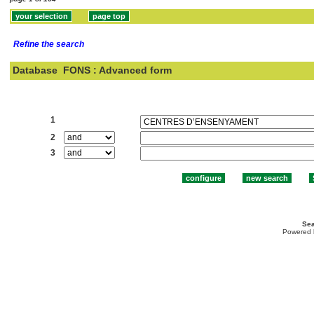
Refine the search
Database
FONS : Advanced form
Search:
1
2
3
Sea
Powered