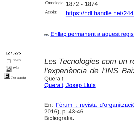
Cronologia:
1872 - 1874
Accés:
https://hdl.handle.net/24
Enllaç permanent a aquest regis
12 / 3275
Les Tecnologies com un rep
select
print
l'experiència de l'INS 
Queralt
Text complet
Queralt, Josep Lluís
En:
Fòrum : revista d'organitzaci
2016), p. 43-46
Bibliografia.