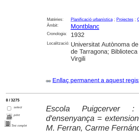
Matèries:
Planificació urbanística
;
Projectes
;
Àmbit:
Montblanc
Cronologia:
1932
Localització:
Universitat Autònoma de 
de Tarragona; Biblioteca 
Virgili
Enllaç permanent a aquest regis
8 / 3275
Escola Puigcerver :
select
print
d'ensenyança = extension 
M. Ferran, Carme Fernán
Text complet