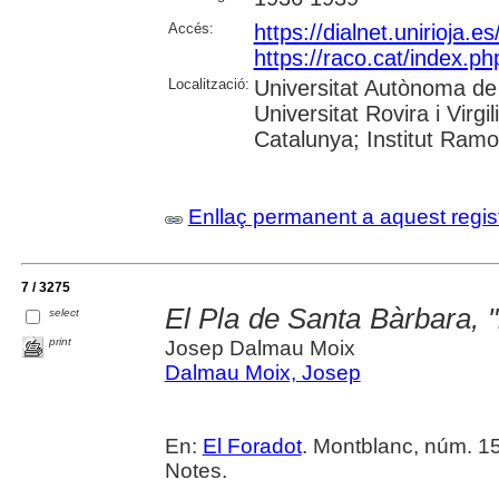
Accés:
https://dialnet.unirioja.
https://raco.cat/index.p
Localització:
Universitat Autònoma de 
Universitat Rovira i Virgi
Catalunya; Institut Ram
Enllaç permanent a aquest regis
7 / 3275
El Pla de Santa Bàrbara, 
select
print
Josep Dalmau Moix
Dalmau Moix, Josep
En:
El Foradot
. Montblanc, núm. 15
Notes.