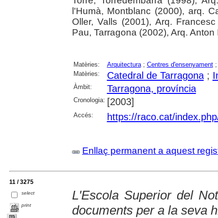
Torre, Torredembarra (1998), Arq
l'Humà, Montblanc (2000), arq. Ca
Oller, Valls (2001), Arq. Frances
Pau, Tarragona (2002), Arq. Anton
Matèries:
Arquitectura
;
Centres d'ensenyament
Matèries:
Catedral de Tarragona
;
I
Àmbit:
Tarragona, província
Cronologia:
[2003]
Accés:
https://raco.cat/index.ph
Enllaç permanent a aquest regis
11 / 3275
L'Escola Superior del No
select
print
documents per a la seva hi