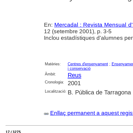
En:
Mercadal : Revista Mensual d'
12 (setembre 2001), p. 3-5
Inclou estadístiques d'alumnes per
Matèries:
Centres d'ensenyament
;
Ensenyament
i conservació
Àmbit:
Reus
Cronologia:
2001
Localització:
B. Pública de Tarragona
Enllaç permanent a aquest regis
17 / 3275