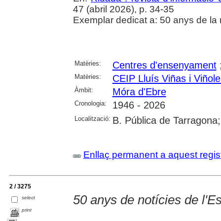
47 (abril 2026), p. 34-35
Exemplar dedicat a: 50 anys de la 
Matèries:
Centres d'ensenyament
Matèries:
CEIP Lluís Viñas i Viñol
Àmbit:
Móra d'Ebre
Cronologia:
1946 - 2026
Localització:
B. Pública de Tarragona
Enllaç permanent a aquest regis
2 / 3275
50 anys de notícies de l'E
select
print