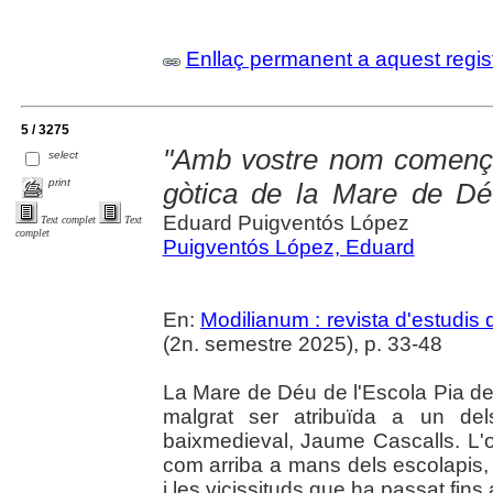
Enllaç permanent a aquest regis
5 / 3275
"Amb vostre nom comença 
select
print
gòtica de la Mare de Dé
Eduard Puigventós López
Text complet
Text
complet
Puigventós López, Eduard
En:
Modilianum : revista d'estudis
(2n. semestre 2025), p. 33-48
La Mare de Déu de l'Escola Pia d
malgrat ser atribuïda a un del
baixmedieval, Jaume Cascalls. L'ob
com arriba a mans dels escolapis,
i les vicissituds que ha passat fins 