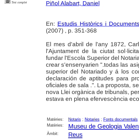
Piñol Alabart, Daniel
Text complet
En:
Estudis Històrics i Documents
(2007) , p. 351-368
El mes d'abril de l'any 1872, Ca
l'Ajuntament de la ciutat sol·lici
fundar l'Escola Superior del Notar
crear s'ensenyarien ".todas las as
superior del Notariado y á los c
declaración de aptitudes para pr
oficiales de sala .". La proposta, se
nova Llei orgànica de tribunals, pe
estava en plena efervescència econò
Matèries:
Notaris
;
Notaries
;
Fonts documentals
Matèries:
Museu de Geologia Valen
Àmbit:
Reus