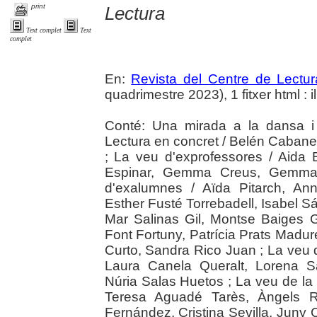
print
Lectura
Text complet
Text
complet
En:
Revista del Centre de Lectu
quadrimestre 2023), 1 fitxer html : il
Conté: Una mirada a la dansa i
Lectura en concret / Belén Cabane
; La veu d'exprofessores / Aid
Espinar, Gemma Creus, Gemma
d'exalumnes / Aïda Pitarch, An
Esther Fusté Torrebadell, Isabel Sá
Mar Salinas Gil, Montse Baiges G
Font Fortuny, Patrícia Prats Madu
Curto, Sandra Rico Juan ; La veu de
Laura Canela Queralt, Lorena S
Núria Salas Huetos ; La veu de la d
Teresa Aguadé Tarès, Àngels Ri
Fernández, Cristina Sevilla, Jun