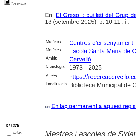
Text complet
En:
El Gresol : butlletí del Grup 
18 (setembre 2025), p. 10-11 : il.
Matèries:
Centres d'ensenyament
Matèries:
Escola Santa Maria de C
Àmbit:
Cervelló
Cronologia:
1973 - 2025
Accés:
https://recercacervello.
Localització:
Biblioteca Municipal de 
Enllaç permanent a aquest regis
3 / 3275
Mestres i escoles de Sid
select