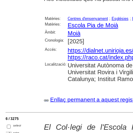
Matèries:
Centres d'ensenyament
;
Esglésies
;
Matèries:
Escola Pia de Moià
Àmbit:
Moià
Cronologia:
[2025]
Accés:
https://dialnet.unirioja.
https://raco.cat/index.p
Localització:
Universitat Autònoma de 
Universitat Rovira i Virgi
Catalunya; Institut Ram
Enllaç permanent a aquest regis
6 / 3275
El Col·legi de l'Escola
select
print