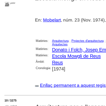
print
En:
Mobelart
, núm. 23 (Nov. 1974), p
Matèries:
Arquitectura
;
Projectes d'arquitectura
Arquitectes
Matèries:
Donato i Folch, Josep Emi
Matèries:
Escola Mowgli de Reus
Àmbit:
Reus
Cronologia:
[1974]
Enllaç permanent a aquest regis
10 / 3275
select