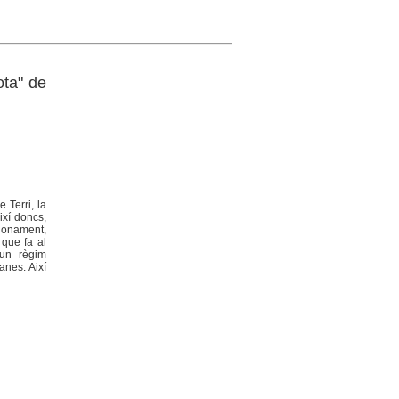
ota" de
 Terri, la
ixí doncs,
sionament,
 que fa al
 un règim
anes. Així