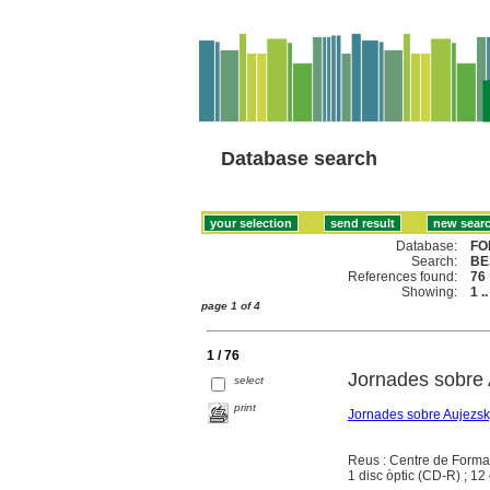
Database search
Database:
FO
Search:
BE
References found:
76
Showing:
1 .
page 1 of 4
1 / 76
Jornades sobre 
select
print
Jornades sobre Aujezsk
Reus : Centre de Formac
1 disc òptic (CD-R) ; 12