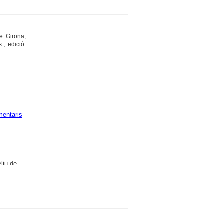
e Girona,
 ; edició:
mentaris
liu de