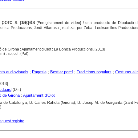
 porc a pagès
[Enregistrament de vídeo]
/ una producció de Diputació d
onica Produccions, Jordi Vilarrasa ; realitzat per Zeba, Leeksonfilms Produccions
ció de Girona : Ajuntament d'Olot : La Bonica Produccions, [2013]
n) : so, col. (Pal)
ts audiovisuals
;
Pagesia
;
Bestiar porcí
;
Tradicions populars
;
Costums ali
2013]
Eduard
(Dir.)
ó de Girona
;
Ajuntament d'Olot
ca de Catalunya; B. Carles Rahola (Girona); B. Josep M. de Garganta (Sant Fe
)
aquest registre