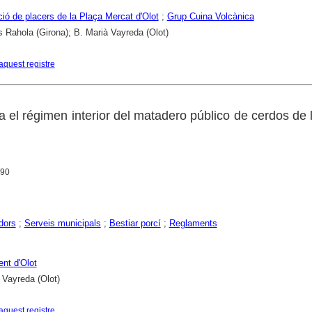
ió de placers de la Plaça Mercat d'Olot
;
Grup Cuina Volcànica
s Rahola (Girona); B. Marià Vayreda (Olot)
aquest registre
 el régimen interior del matadero público de cerdos de 
890
dors
;
Serveis municipals
;
Bestiar porcí
;
Reglaments
nt d'Olot
 Vayreda (Olot)
aquest registre