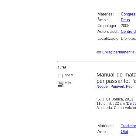
Matèries:
Congres
Àmbit:
Reus
Cronologia:
2005
Autors add.:
Centre d
Localització:
Bibliote
Enllaç permanent a 
2 / 76
Manual de matan
select
per passar tot l'
print
Nogué i Puigvert, Pep
[S.l.] : La Bonica, 2013
116 p. : il. ; 22 cm (
Deltr
A coberta: Cuina Volcàni
Matèries:
Tradicio
Àmbit:
Olot