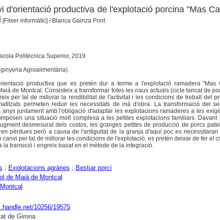
i d'orientació productiva de l'explotació porcina "Mas Ca
l
[Fitxer informàtic]
/ Blanca Gainza Pont
scola Politècnica Superior, 2019
nginyeria Agroalimentària).
orientació productiva que es pretén dur a terme a l'explotació ramadera "Mas 
ià de Montcal. Consisteix a transformar totes les naus actuals (cicle tancat de por
eix per tal de millorar la rendibilitat de l'activitat i les condicions de treball del 
atitzats permeten reduir les necessitats de mà d'obra. La transformació del se
 anys juntament amb l'obligació d'adaptar les explotacions ramaderes a les exig
imposen una situació molt complexa a les petites explotacions familiars. Davant
'augment desmesurat dels costos, les granges petites de producció de porcs pate
en pèrdues però a causa de l'antiguitat de la granja d'aquí poc es necessitaran
canvi per tal de millorar les condicions de l'explotació, es pretén deixar de fer el ci
 la transició i engreix basat en el mètode de la integració.
s
;
Explotacions agràries
;
Bestiar porcí
ol de Maià de Montcal
 Montcal
dl.handle.net/10256/19575
tat de Girona