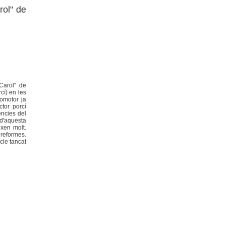
rol" de
Carol" de
cí) en les
promotor ja
ctor porcí
ències del
 d'aquesta
ixen molt.
 reformes.
cle tancat