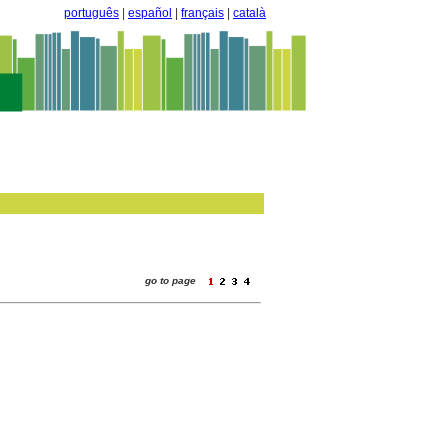
português
|
español
|
français
|
català
go to page