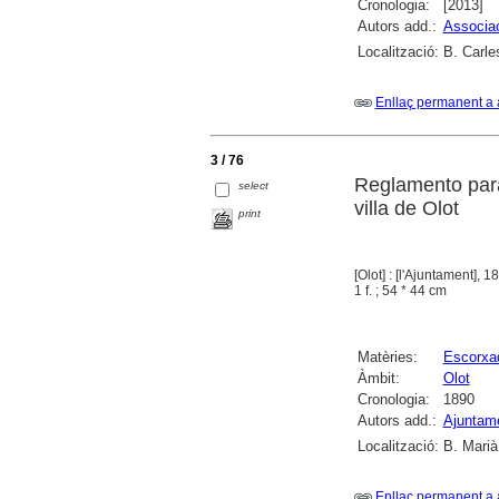
Cronologia:
[2013]
Autors add.:
Associac
Localització:
B. Carle
Enllaç permanent a 
3 / 76
Reglamento para
select
villa de Olot
print
[Olot] : [l'Ajuntament], 1
1 f. ; 54 * 44 cm
Matèries:
Escorxa
Àmbit:
Olot
Cronologia:
1890
Autors add.:
Ajuntame
Localització:
B. Marià
Enllaç permanent a 