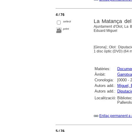
4 / 76
La Matança del
select
Ajuntament d'Olot, La B
print
Eduard Miguel
[Girona] ; Olot : Diputa
1 disc òptic (DVD) (64 mi
Matèries:
Documen
Àmbit:
Garrotxa
Cronologia:
[0000 - 
Autors add.:
Miguel, 
Autors add.:
Diputaci
Localització:
Bibliote
Pallerols
Enllaç permanent a 
5 / 76