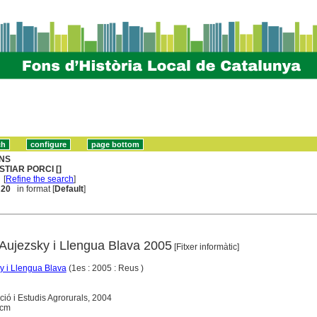
NS
STIAR PORCI []
[
Refine the search
]
. 20
in format [
Default
]
Aujezsky i Llengua Blava 2005
[Fitxer informàtic]
y i Llengua Blava
(1es : 2005 : Reus )
ió i Estudis Agrorurals, 2004
 cm