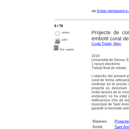
Enllaç permanent a 
6 / 76
Projecte de con
select
embotit curat des
print
Costa Triadú, Marc
Text complet
2016
Universitat de Girona. E
1 recurs electrònic
Treball final de màster.
L'objectiu del present 
curat de forma artesana
controlar tot el procés 
projecte es descriuen 
instal·lacions de la zo
endavant, no ha estat p
edificacions s'ha de re
municipal de Sant Anio
garantir el benestar anim
Matèries:
Projecte
Àmbit:
Sant Ani