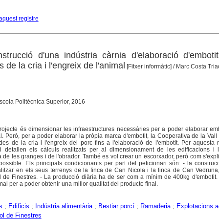
aquest registre
strucció d'una indústria càrnia d'elaboració d'embotit
 de la cria i l'engreix de l'animal
[Fitxer informàtic]
/ Marc Costa Tri
scola Politècnica Superior, 2016
projecte és dimensionar les infraestructures necessàries per a poder elaborar embo
l. Però, per a poder elaborar la pròpia marca d'embotit, la Cooperativa de la Vall
des de la cria i l'engreix del porc fins a l'elaboració de l'embotit. Per aquesta 
i detallen els càlculs realitzats per al dimensionament de les edificacions i 
na de les granges i de l'obrador. També es vol crear un escorxador, però com s'exp
ossible. Els principals condicionants per part del peticionari són: - la construc
alitzar en els seus terrenys de la finca de Can Nicola i la finca de Can Vedruna
l de Finestres. - La producció diària ha de ser com a mínim de 400kg d'embotit.
al per a poder obtenir una millor qualitat del producte final.
s
;
Edificis
;
Indústria alimentària
;
Bestiar porcí
;
Ramaderia
;
Explotacions a
ol de Finestres