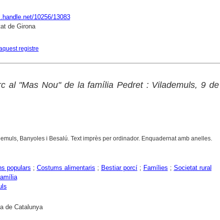
dl.handle.net/10256/13083
tat de Girona
aquest registre
c al "Mas Nou" de la família Pedret : Vilademuls, 9 de
demuls, Banyoles i Besalú. Text imprès per ordinador. Enquadernat amb anelles.
ns populars
;
Costums alimentaris
;
Bestiar porcí
;
Famílies
;
Societat rural
família
uls
ca de Catalunya