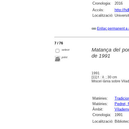
Cronologia:
2016
Accés:
http://h
Localització:
Universi
Enllaç permanent a 
7 / 76
Matança del por
select
de 1991
print
1991
[11] f. : il. ; 30 cm
Miscel·lània sobre Vila
Matèries:
Tradicio
Matèries:
Pedret, 
Àmbit:
Viladem
Cronologia:
1991
Localització:
Bibliote