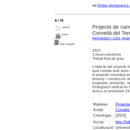
Enllaç permanent a 
8 / 76
Projecte de canv
select
Cornellà del Terr
print
Hernández i Lóriz, And
Text complet
2023
1 recurs electrònic
Treball final de grau.
L'objecte del projecte é
qual compta amb dues ed
el projecte consisteix e
disseny i construcció de
programa productiu, la
d'integració vertical en
doncs, es produirien 24.
Matèries:
Projecte
Àmbit:
Cornellà 
Cronologia:
[2023]
Accés:
http://h
Localització:
Universi