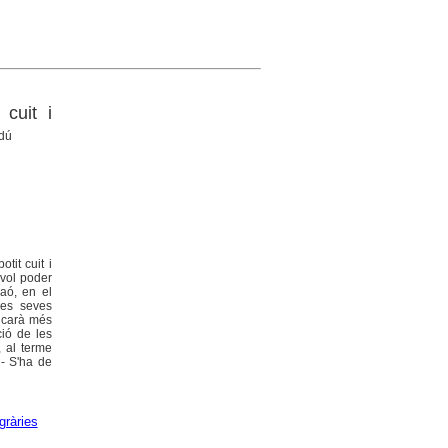
 cuit i
adú
tit cuit i
 vol poder
raó, en el
les seves
licarà més
ció de les
, al terme
 - S'ha de
gràries