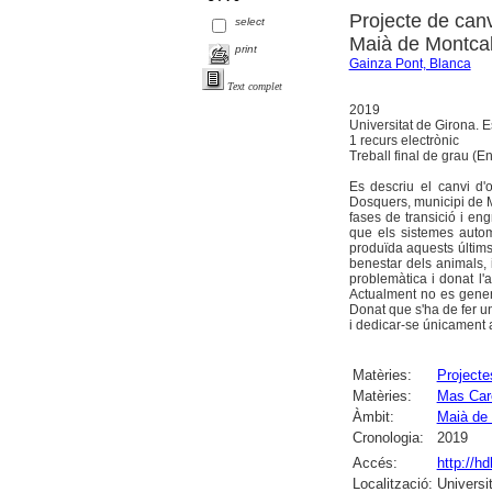
Projecte de canv
select
Maià de Montca
print
Gainza Pont, Blanca
Text complet
2019
Universitat de Girona. E
1 recurs electrònic
Treball final de grau (E
Es descriu el canvi d'
Dosquers, municipi de Ma
fases de transició i engr
que els sistemes autom
produïda aquests últims
benestar dels animals, 
problemàtica i donat l
Actualment no es gener
Donat que s'ha de fer un 
i dedicar-se únicament a
Matèries:
Projecte
Matèries:
Mas Car
Àmbit:
Maià de
Cronologia:
2019
Accés:
http://h
Localització:
Universi