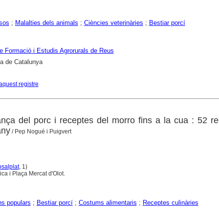
sos
;
Malalties dels animals
;
Ciències veterinàries
;
Bestiar porcí
e Formació i Estudis Agrorurals de Reus
ca de Catalunya
aquest registre
ça del porc i receptes del morro fins a la cua : 52 r
any
/ Pep Nogué i Puigvert
osalplat
, 1)
ca i Plaça Mercat d'Olot.
ns populars
;
Bestiar porcí
;
Costums alimentaris
;
Receptes culinàries