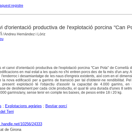
aquest registre
i d'orientació productiva de l'explotació porcina "Can P
i
/ Andreu Hernández i Lóriz
reu
s el canvi d'orientació productiva de l'explotació porcina "Can Pota" de Cornellà de
ificacions en mal estat a les quals no s'hi entren porcs des de fa més d'un any. A
n l'enderroc i desamiantatge de les naus d'engreix existents, així com en el dimen
 la nova edificació per a garrins de transició per tal d'obtenir-ne rendibilitat. Pel
 present explotació té l'objectiu d'assolir la capacitat de 4.000 garrins, en
 fase de deslletament per cada cicle productiu, el qual té una durada d'unes 8 setm
000 garrins/any, sense tenir en compte les baixes, de pesos entre 18 i 20 kg.
s
;
Explotacions agràries
;
Bestiar porcí
del Terri
dl.handle.net/10256/24333
tat de Girona