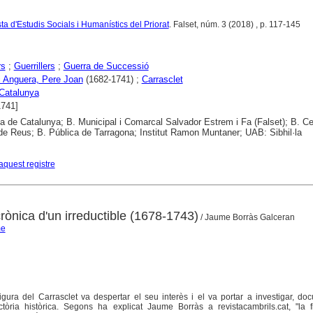
ta d'Estudis Socials i Humanístics del Priorat
. Falset, núm. 3 (2018) , p. 117-145
rs
;
Guerrillers
;
Guerra de Successió
i Anguera, Pere Joan
(1682-1741) ;
Carrasclet
Catalunya
1741]
ca de Catalunya; B. Municipal i Comarcal Salvador Estrem i Fa (Falset); B. Ce
de Reus; B. Pública de Tarragona; Institut Ramon Muntaner; UAB: Sibhil·la
aquest registre
crònica d'un irreductible (1678-1743)
/ Jaume Borràs Galceran
me
gura del Carrasclet va despertar el seu interès i el va portar a investigar, do
ctòria històrica. Segons ha explicat Jaume Borràs a revistacambrils.cat, "la f