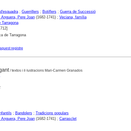
d'esquadra
;
Guerrillers
;
Botiflers
;
Guerra de Successió
i Anguera, Pere Joan
(1682-1741) ;
Veciana, família
 Tarragona
1712]
ca de Tarragona
aquest registre
gant
/ textos i il·lustracions Mari-Carmen Granados
n
2
nfantils
;
Bandolers
;
Tradicions populars
i Anguera, Pere Joan
(1682-1741) ;
Carrasclet