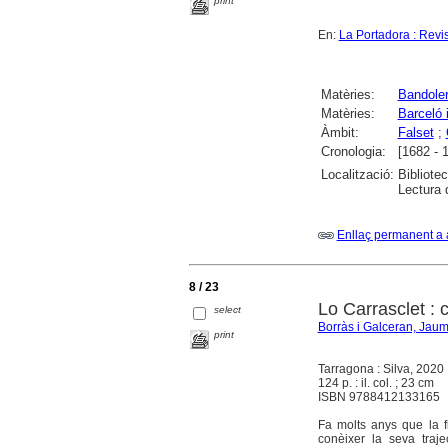
print
En:
La Portadora : Revis
Matèries:
Bandole
Matèries:
Barceló 
Àmbit:
Falset
;
Cronologia:
[1682 - 
Localització:
Bibliote
Lectura 
Enllaç permanent a 
8 / 23
Lo Carrasclet : 
select
Borràs i Galceran, Jau
print
Tarragona : Silva, 2020
124 p. : il. col. ; 23 cm
ISBN 9788412133165
Fa molts anys que la fi
conèixer la seva traje