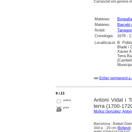
Carrasclet em genera molt
Matèries:
Biografi
Matèries:
Barceló 
Àmbit:
Tarragon
Cronologia:
1678 - 1
Localització:
B. Públi
Bladé i 
Xavier A
Terra Ba
(Cambril
Municipa
Enllaç permanent a 
9 / 23
Antoni Vidal i 
select
terra (1700-172
print
Muñoz González, Anton
Barcelona : Rafael Dalm
344 p. ; 20 cm (
Bofarull
,
ISBN 9788423208449