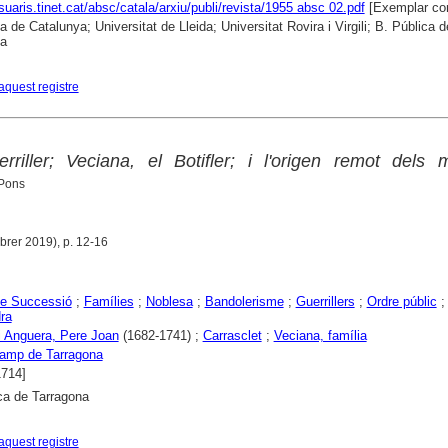
usuaris.tinet.cat/absc/catala/arxiu/publi/revista/1955 absc 02.pdf
[Exemplar co
a de Catalunya; Universitat de Lleida; Universitat Rovira i Virgili; B. Pública d
na
aquest registre
rriller; Veciana, el Botifler; i l'origen remot dels
 Pons
ebrer 2019), p. 12-16
de Successió
;
Famílies
;
Noblesa
;
Bandolerisme
;
Guerrillers
;
Ordre públic
ra
i Anguera, Pere Joan
(1682-1741) ;
Carrasclet
;
Veciana, família
amp de Tarragona
1714]
ca de Tarragona
aquest registre