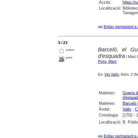
Accés:
https://
Localització:
Bibliotec
Tarrago
Enllaç permanent a 
5 / 23
Barceló, el Gue
select
d'esquadra
/ Marc
print
Pons, Marc
En:
Viu Valls
, Núm. 2 (f
Matèries:
Guerra 
d'esquad
Matèries:
Barceló 
Àmbit:
Valls
;
C
Cronologia:
[1702 - 
Localització:
B. Públi
Enllaç permanent a 