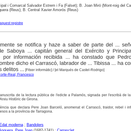
ipal i Comarcal Salvador Estrem i Fa (Falset); B. Joan Miró (Mont-roig del C
uera (Reus); B. Central Xavier Amorós (Reus)
aquest registre
mente se notifica y haze a saber de parte del ... se
de Saboya ... capitán general del Exército y Princip
 por información recibida ... ha constado que Pedr
ombre dicho el Carrascó, labrador de ... Tibissa ... ha c
delitos ...
[Fitxer informàtic]
/ [el Marqués de Castel-Rodrigo]
Corte-Real, Francesco
nuscrita de la lectura pública de l'edicte a Palamós, signada per l'escribà de l
 Arxiu Històric de Girona.
iència que declara Pere Joan Barceló, anomenat el Carrascó, traidor, rebel i in
esos a la província de Tarragona.
Edat moderna
;
Bandolers
 Anguera, Pere Joan
(1682-1741) ;
Carrasclet