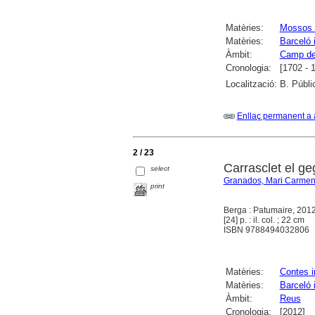
Matèries:
Mossos 
Matèries:
Barceló 
Àmbit:
Camp de
Cronologia:
[1702 - 
Localització:
B. Públi
Enllaç permanent a 
2 / 23
Carrasclet el ge
select
Granados, Mari Carme
print
Berga : Patumaire, 201
[24] p. : il. col. ; 22 cm
ISBN 9788494032806
Matèries:
Contes i
Matèries:
Barceló 
Àmbit:
Reus
Cronologia:
[2012]