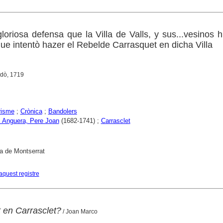
loriosa defensa que la Villa de Valls, y sus...vesinos h
que intentò hazer el Rebelde Carrasquet en dicha Villa
idò, 1719
risme
;
Crònica
;
Bandolers
i Anguera, Pere Joan
(1682-1741) ;
Carrasclet
a de Montserrat
aquest registre
 en Carrasclet?
/ Joan Marco