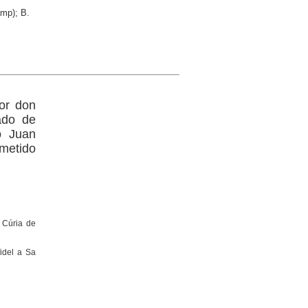
amp); B.
ñor don
ado de
o Juan
ometido
a Cúria de
fidel a Sa