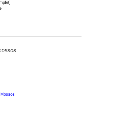
mplet]
e
 mossos
;
Mossos