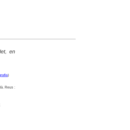
et, en
grafia
)
là. Reus :
;