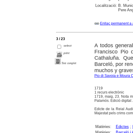
Localització:
B. Munic
Pere Ang
Enllaç permanent a 
3 / 23
A todos general
select
Francisco Pio 
print
Cathaluña. Que
Barceló, por ren
Text complet
muchos y graves 
Pio di Savoia e Moura 
1719
1 recurs electrònic
1719, maig, 23. Nota ma
Palamós. Edició digital:
Edicte de la Reial Aud
Majestat pels crims com
Matèries:
Edictes
;
Matèries:
Barceló i