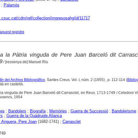
;
Palamós
c.csuc.cat/cdm/ref/collection/impresosahg/id/11717
aquest registre
 la Pàtria vinguda de Pere Juan Barceló dit Carrascl
9
/ [ressenya de] Manuel Riu
ín del Archivo Bibliográfico
. Santes Creus. Vol. I, núm. 2 (1955) , p. 112-114 (
Biblio
tà en castellà.
tria vinguda de Pere Juan Barceló dit Carrasclet, en Reus. 1713-1749 / Celedoni Vi
eusencs, 1954
yes
;
Bandolers
;
Biografia
;
Memòries
;
Guerra de Successió
;
Bandolerisme
rs
;
Guerra de la Quàdruple Aliança
i Anguera, Pere Joan
(1682-1741) ;
Carrasclet
749