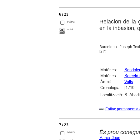
6 / 23
Relacion de la g
select
en la inbasion, 
print
Barcelona : Joseph Tex
[2] f.
Matèries:
Bandole
Matèries:
Barceló 
Àmbit:
Valls
Cronologia:
[1719]
Localització:
B. Abadi
Enllaç permanent a 
7 / 23
És prou conegut
select
Marca, Joan