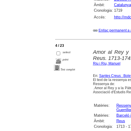
Àmbit:
Catalunya
Cronologia:
1719
Accés:
http://md
Enllaç permanent a 
4 / 23
Amor al Rey y a
select
Reus. 1713-174
print
Riu i Riu, Manuel
Text complet
En:
Santes Creus : Bolet
El text de la ressenya es
Ressenya de:
. Amor al Rey y a la Pà
Associació d'Estudis R
Matèries:
Ressen
Guerrille
Matèries:
Barceló 
Àmbit:
Reus
Cronologia:
1713 - 1