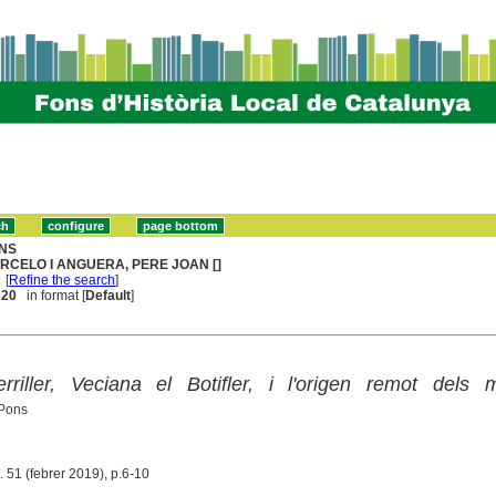
NS
RCELO I ANGUERA, PERE JOAN []
[
Refine the search
]
. 20
in format [
Default
]
rriller, Veciana el Botifler, i l'origen remot dels 
 Pons
 51 (febrer 2019), p.6-10