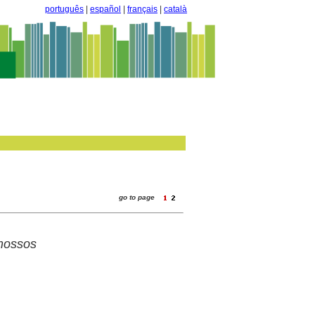
português
|
español
|
français
|
català
go to page
mossos