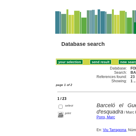
Database search
Database:
FO
Search:
BA
References found:
23
Showing:
1 .
page 1 of 2
1 / 23
Barceló el Gue
select
d'esquadra
/ Marc
print
Pons, Marc
En:
Viu Tarragona
, Núm.