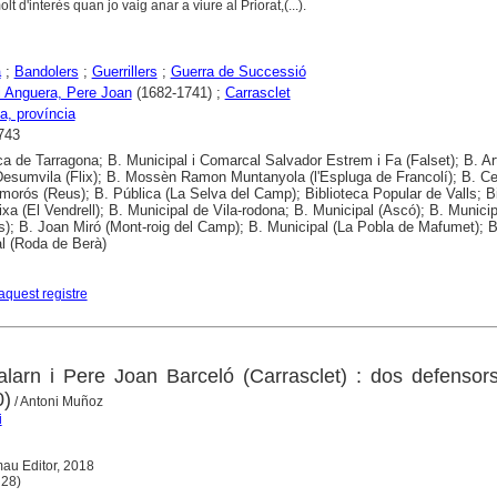
 d'interès quan jo vaig anar a viure al Priorat,(...).
a
;
Bandolers
;
Guerrillers
;
Guerra de Successió
i Anguera, Pere Joan
(1682-1741) ;
Carrasclet
a, província
743
ca de Tarragona; B. Municipal i Comarcal Salvador Estrem i Fa (Falset); B. Ar
Desumvila (Flix); B. Mossèn Ramon Muntanyola (l'Espluga de Francolí); B. Ce
morós (Reus); B. Pública (La Selva del Camp); Biblioteca Popular de Valls; Bi
ixa (El Vendrell); B. Municipal de Vila-rodona; B. Municipal (Ascó); B. Municip
s); B. Joan Miró (Mont-roig del Camp); B. Municipal (La Pobla de Mafumet); B
l (Roda de Berà)
aquest registre
Talarn i Pere Joan Barceló (Carrasclet) : dos defensor
0)
/ Antoni Muñoz
i
au Editor, 2018
 28)