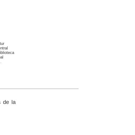
tur
ntral
blioteca
al
.
s de la