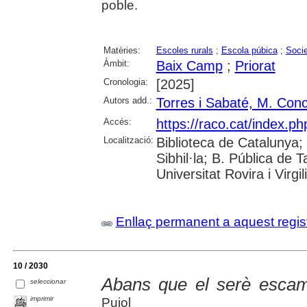
poble.
Matèries:
Escoles rurals
;
Escola púbica
;
Socie
Àmbit:
Baix Camp
;
Priorat
Cronologia:
[2025]
Autors add.:
Torres i Sabaté, M. Con
Accés:
https://raco.cat/index.p
Localització:
Biblioteca de Catalunya
Sibhil·la; B. Pública de
Universitat Rovira i Virgili
Enllaç permanent a aquest regis
10 / 2030
Abans que el serè escam
seleccionar
imprimir
Pujol