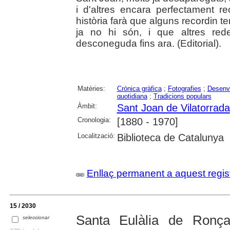
i d'altres encara perfectament re
història farà que alguns recordin t
ja no hi són, i que altres red
desconeguda fins ara. (Editorial).
Matèries:
Crònica gràfica
;
Fotografies
;
Desenv
quotidiana
;
Tradicions populars
Àmbit:
Sant Joan de Vilatorrada
Cronologia:
[1880 - 1970]
Localització:
Biblioteca de Catalunya
Enllaç permanent a aquest regis
15 / 2030
Santa Eulàlia de Ronç
seleccionar