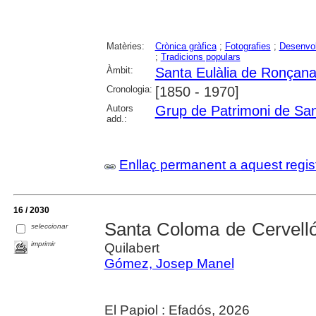
Matèries:
Crònica gràfica
;
Fotografies
;
Desenvo
;
Tradicions populars
Àmbit:
Santa Eulàlia de Ronçan
Cronologia:
[1850 - 1970]
Autors
Grup de Patrimoni de San
add.:
Enllaç permanent a aquest regis
16 / 2030
Santa Coloma de Cervell
seleccionar
imprimir
Quilabert
Gómez, Josep Manel
El Papiol : Efadós, 2026