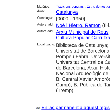
Matèries:
Tradicions populars
;
Estris domèstic
Àmbit:
Catalunya
Cronologia:
[0000 - 1950]
Autors add.:
Noé i Hierro, Ramon
(Il·l
Autors add.:
Arxiu Municipal de Reus
Cultura Popular Carrutx
Localització:
Biblioteca de Catalunya;
Universitat de Barcelona;
Pompeu Fabra; Universitat
Universitat Central de Ca
de Barcelona; Arxiu His
Nacional Arqueològic de
B. Central Xavier Amorós
Camp); B. Pública de Tar
(Tremp)
Enllaç permanent a aquest regis