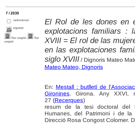
7 / 2030
El Rol de les dones en e
seleccionar
imprimir
explotacions familiars : 
XVIII = El rol de las muje
Text complet
Text
complet
en las explotaciones famil
siglo XVIII
/ Dignoris Mateo Ma
Mateo Mateo, Dignoris
En:
Mestall : butlletí de l'Associ
Gironines
. Girona. Any XXVI, 
27 (
Recerques
)
resum de la tesi doctoral del
Humanes, del Patrimoni i de la 
Direcció Rosa Congost Colomer. Da