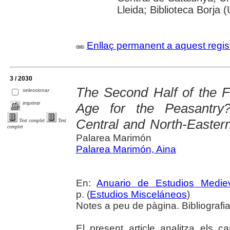
Lleida; Biblioteca Borja 
Enllaç permanent a aquest regis
3 / 2030
The Second Half of the F
seleccionar
imprimir
Age for the Peasantry
Central and North-Easter
Text complet
Text
complet
Palarea Marimón
Palarea Marimón, Aina
En:
Anuario de Estudios Medie
p. (
Estudios Misceláneos
)
Notes a peu de pàgina. Bibliografi
El present article analitza els