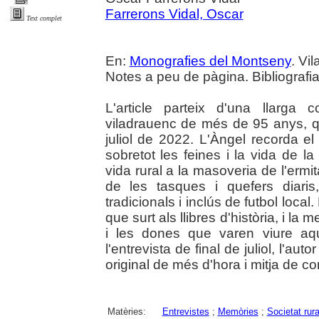
Farrerons Vidal, Oscar
Text complet
En:
Monografies del Montseny
. Vil
Notes a peu de pàgina. Bibliografia.
L'article parteix d'una llarga c
viladrauenc de més de 95 anys, qu
juliol de 2022. L'Àngel recorda el
sobretot les feines i la vida de l
vida rural a la masoveria de l'ermit
de les tasques i quefers diaris
tradicionals i inclús de futbol local
que surt als llibres d'història, i l
i les dones que varen viure aq
l'entrevista de final de juliol, l'au
original de més d'hora i mitja de c
Matèries:
Entrevistes
;
Memòries
;
Societat rura