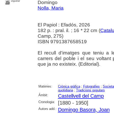
imprimir
Domingo
Nolla, Maria
El Papiol : Efadós, 2026
182 p. : pral. il. ; 16 * 22 cm (
Catal
Camp, 275)
ISBN 9791387658519
El recull d'imatges que teniu a
carrers del poble i el seu voltant
que ja no existeix. (Editorial).
Matèries:
Crònica gràfica
;
Fotografies
;
Societat
quotidiana
;
Tradicions populars
Àmbit:
Castellvell del Camp
Cronologia:
[1880 - 1950]
Autors add.:
Domingo Basora, Joan