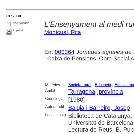
18 / 2030
L'Ensenyament al medi rur
seleccionar
imprimir
Montcusí, Rita
En:
000364
Jornades agràries de
: Caixa de Pensions. Obra Social 
Matèries:
Societat rural
;
Educació
;
Escoles rur
Àmbit:
Tarragona, província
Cronologia:
[1980]
Autors add.:
Baluja i Barreiro, Josep
Localització:
Biblioteca de Catalunya;
Universitat de Barcelona;
Lectura de Reus; B. Públ