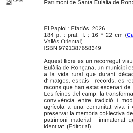
imprimir
Patrimoni de Santa Eulàlia de Ro
El Papiol : Efadós, 2026
184 p. : pral. il. ; 16 * 22 cm (
Ca
Vallès Oriental)
ISBN 9791387658649
Aquest llibre és un recorregut visu
Eulàlia de Ronçana, un municipi est
a la vida rural que durant dècad
d'imatges, espais i records, es r
racons que han estat escenari de l
Les feines del camp, la transformaci
convivència entre tradició i mo
agrícola a una comunitat viva i
preservar la memòria col·lectiva d
patrimoni material i immaterial
identitat. (Editorial).