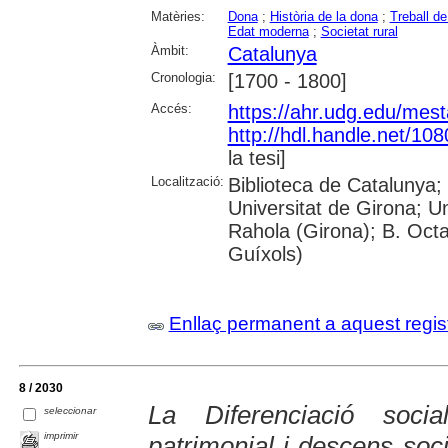
Matèries:
Dona
;
Història de la dona
;
Treball de
Edat moderna
;
Societat rural
Àmbit:
Catalunya
Cronologia:
[1700 - 1800]
Accés:
https://ahr.udg.edu/mest
http://hdl.handle.net/10
la tesi]
Localització:
Biblioteca de Catalunya;
Universitat de Girona; U
Rahola (Girona); B. Octav
Guíxols)
Enllaç permanent a aquest regis
8 / 2030
La Diferenciació soci
seleccionar
imprimir
patrimonial i descens soci