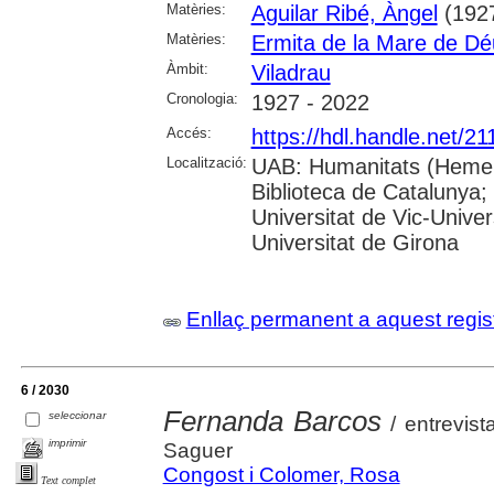
Matèries:
Aguilar Ribé, Àngel
(1927
Matèries:
Ermita de la Mare de Déu
Àmbit:
Viladrau
Cronologia:
1927 - 2022
Accés:
https://hdl.handle.net/2
Localització:
UAB: Humanitats (Hemero
Biblioteca de Catalunya;
Universitat de Vic-Univer
Universitat de Girona
Enllaç permanent a aquest regis
6 / 2030
Fernanda Barcos
seleccionar
/ entrevist
imprimir
Saguer
Congost i Colomer, Rosa
Text complet