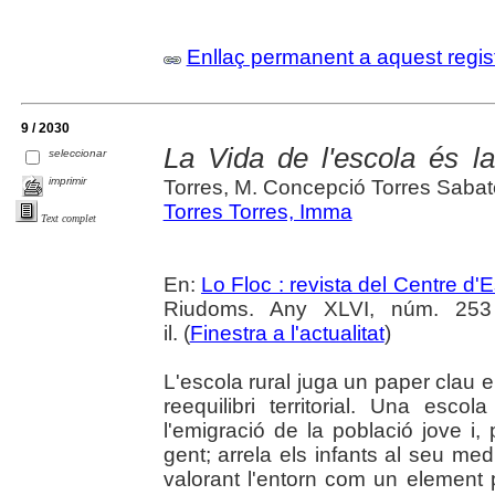
Enllaç permanent a aquest regis
9 / 2030
La Vida de l'escola és la
seleccionar
imprimir
Torres, M. Concepció Torres Sabat
Torres Torres, Imma
Text complet
En:
Lo Floc : revista del Centre 
Riudoms. Any XLVI, núm. 253 (
il. (
Finestra a l'actualitat
)
L'escola rural juga un paper clau 
reequilibri territorial. Una esco
l'emigració de la població jove i, 
gent; arrela els infants al seu medi
valorant l'entorn com un element p