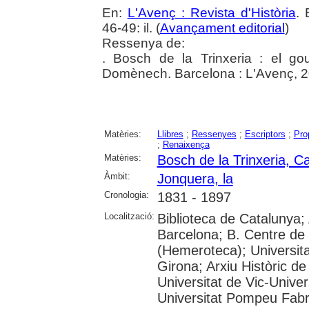
En:
L'Avenç : Revista d'Història
. 
46-49: il. (
Avançament editorial
)
Ressenya de:
. Bosch de la Trinxeria : el g
Domènech. Barcelona : L'Avenç, 
Matèries:
Llibres
;
Ressenyes
;
Escriptors
;
Prop
;
Renaixença
Matèries:
Bosch de la Trinxeria, Ca
Àmbit:
Jonquera, la
Cronologia:
1831 - 1897
Localització:
Biblioteca de Catalunya; 
Barcelona; B. Centre de
(Hemeroteca); Universita
Girona; Arxiu Històric de
Universitat de Vic-Univer
Universitat Pompeu Fabra;