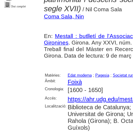
segle XVII)
Text complet
/ Nil Coma Sala
Coma Sala, Nin
En:
Mestall : butlletí de l'Associ
Gironines
. Girona. Any XXVI, núm. 
Treball final del Màster en Recer
Girona. Data de lectura: 9 de març
Matèries:
Edat moderna
;
Pagesia
;
Societat rur
Àmbit:
Foixà
Cronologia:
[1600 - 1650]
Accés:
https://ahr.udg.edu/mest
Localització:
Biblioteca de Catalunya;
Universitat de Girona; U
Rahola (Girona); B. Octav
Guíxols)