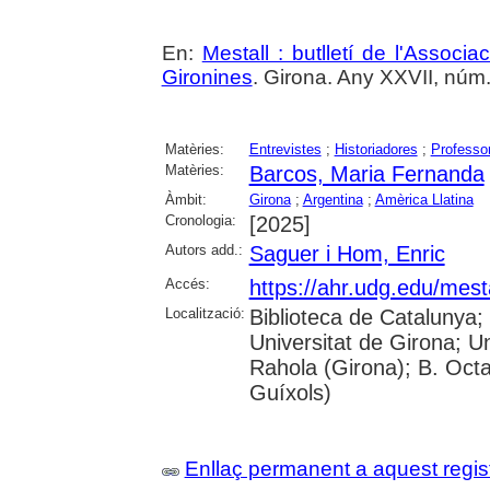
En:
Mestall : butlletí de l'Associ
Gironines
. Girona. Any XXVII, núm. 
Matèries:
Entrevistes
;
Historiadores
;
Professo
Matèries:
Barcos, Maria Fernanda
Àmbit:
Girona
;
Argentina
;
Amèrica Llatina
Cronologia:
[2025]
Autors add.:
Saguer i Hom, Enric
Accés:
https://ahr.udg.edu/mest
Localització:
Biblioteca de Catalunya;
Universitat de Girona; U
Rahola (Girona); B. Octav
Guíxols)
Enllaç permanent a aquest regis