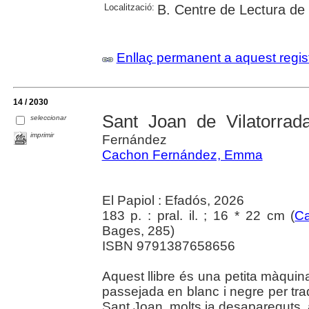
Localització:
B. Centre de Lectura de
Enllaç permanent a aquest regis
14 / 2030
Sant Joan de Vilatorrad
seleccionar
imprimir
Fernández
Cachon Fernández, Emma
El Papiol : Efadós, 2026
183 p. : pral. il. ; 16 * 22 cm (
Ca
Bages, 285)
ISBN 9791387658656
Aquest llibre és una petita màqui
passejada en blanc i negre per tra
Sant Joan, molts ja desapareguts, 