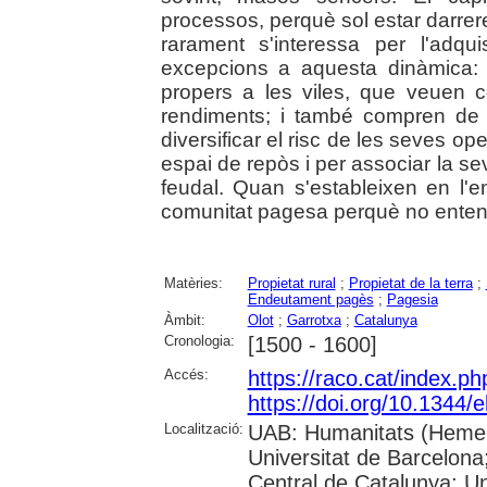
processos, perquè sol estar darrer
rarament s'interessa per l'adqui
excepcions a aquesta dinàmica: 
propers a les viles, que veuen 
rendiments; i també compren de
diversificar el risc de les seves op
espai de repòs i per associar la sev
feudal. Quan s'estableixen en l'e
comunitat pagesa perquè no enten
Matèries:
Propietat rural
;
Propietat de la terra
;
Endeutament pagès
;
Pagesia
Àmbit:
Olot
;
Garrotxa
;
Catalunya
Cronologia:
[1500 - 1600]
Accés:
https://raco.cat/index.p
https://doi.org/10.1344
Localització:
UAB: Humanitats (Hemero
Universitat de Barcelona;
Central de Catalunya; Un