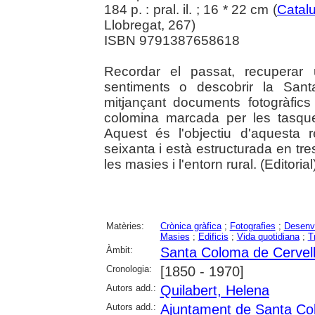
184 p. : pral. il. ; 16 * 22 cm (
Catal
Llobregat, 267)
ISBN 9791387658618
Recordar el passat, recuperar 
sentiments o descobrir la San
mitjançant documents fotogràfics 
colomina marcada per les tasques
Aquest és l'objectiu d'aquesta r
seixanta i està estructurada en tres 
les masies i l'entorn rural. (Editorial
Matèries:
Crònica gràfica
;
Fotografies
;
Desenv
Masies
;
Edificis
;
Vida quotidiana
;
T
Àmbit:
Santa Coloma de Cervel
Cronologia:
[1850 - 1970]
Autors add.:
Quilabert, Helena
Autors add.:
Ajuntament de Santa Co