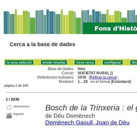
Cerca a la base de dades
Base de dades:
fons
Cercar:
SOCIETAT RURAL []
Referències trobades:
2030
[
Refinar la cerca
]
Mostrant:
1 .. 20
en el format [
Estàndard
]
pàgina 1 de 102
1 / 2030
Bosch de la Trinxeria : e
seleccionar
imprimir
de Déu Domènech
Domènech Gasull, Joan de Déu