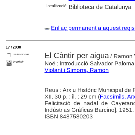
Localització:
Biblioteca de Catalunya
Enllaç permanent a aquest regis
17 / 2030
El Càntir per aigua
seleccionar
/ Ramon Vi
imprimir
Noé ; introducció Salvador Paloma
Violant i Simorra, Ramon
Reus : Arxiu Històric Municipal de 
XII, 30 p. : il. ; 29 cm (
Facsímils. Ar
Felicitació de nadal de Cayetano
Indústrias Gráficas Barcino], 1951.
ISBN 8487580203