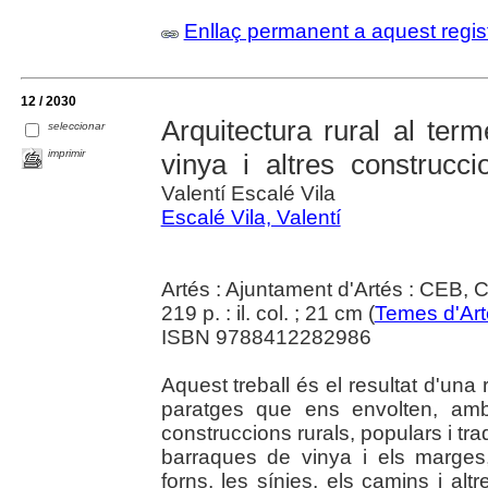
Enllaç permanent a aquest regis
12 / 2030
Arquitectura rural al ter
seleccionar
imprimir
vinya i altres construcci
Valentí Escalé Vila
Escalé Vila, Valentí
Artés : Ajuntament d'Artés : CEB, 
219 p. : il. col. ; 21 cm (
Temes d'Art
ISBN 9788412282986
Aquest treball és el resultat d'una
paratges que ens envolten, amb
construccions rurals, populars i tra
barraques de vinya i els marges,
forns, les sínies, els camins i al