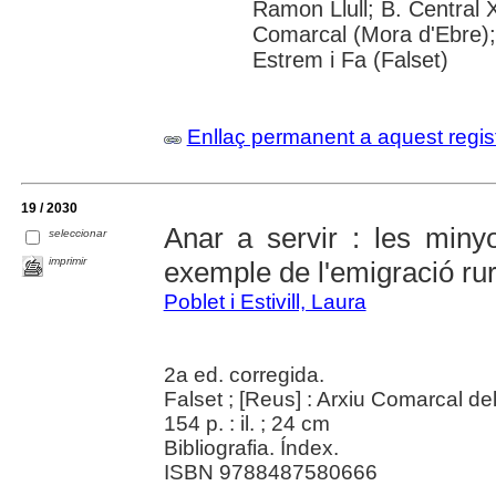
Ramon Llull; B. Central 
Comarcal (Mora d'Ebre);
Estrem i Fa (Falset)
Enllaç permanent a aquest regis
19 / 2030
Anar a servir : les miny
seleccionar
imprimir
exemple de l'emigració ru
Poblet i Estivill, Laura
2a ed. corregida.
Falset ; [Reus] : Arxiu Comarcal del
154 p. : il. ; 24 cm
Bibliografia. Índex.
ISBN 9788487580666