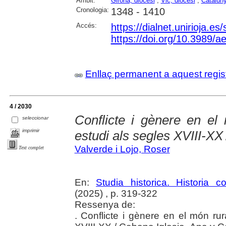
Àmbit:
Girona, diòcesi
;
Vic, diòcesi
;
Catalun
Cronologia:
1348 - 1410
Accés:
https://dialnet.unirioja.e
https://doi.org/10.3989/
Enllaç permanent a aquest regis
4 / 2030
Conflicte i gènere en el
seleccionar
imprimir
estudi als segles XVIII-XX
Valverde i Lojo, Roser
Text complet
En:
Studia historica. Historia 
(2025) , p. 319-322
Ressenya de:
. Conflicte i gènere en el món rur