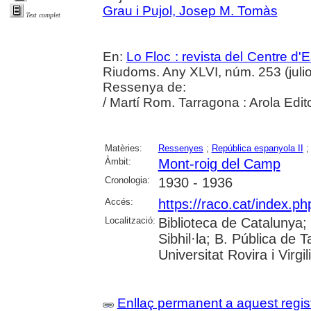
Grau i Pujol, Josep M. Tomàs
Text complet
En:
Lo Floc : revista del Centre 
Riudoms. Any XLVI, núm. 253 (julio
Ressenya de:
/ Martí Rom. Tarragona : Arola Edit
Matèries:
Ressenyes
;
República espanyola II
Àmbit:
Mont-roig del Camp
Cronologia:
1930 - 1936
Accés:
https://raco.cat/index.p
Localització:
Biblioteca de Catalunya
Sibhil·la; B. Pública de
Universitat Rovira i Virgili
Enllaç permanent a aquest regis