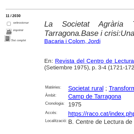
11 / 2030
La Societat Agrària 
seleccionar
imprimir
Tarragona.Base i crisi:Un
Bacaria i Colom, Jordi
Text complet
En:
Revista del Centro de Lectur
(Setiembre 1975), p. 3-4 (1721-17
Matèries:
Societat rural
;
Transform
Àmbit:
Camp de Tarragona
Cronologia:
1975
Accés:
https://raco.cat/index.p
Localització:
B. Centre de Lectura de