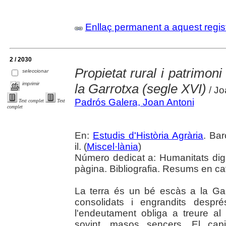
Enllaç permanent a aquest regis
2 / 2030
Propietat rural i patrimon
seleccionar
imprimir
la Garrotxa (segle XVI)
/ Jo
Padrós Galera, Joan Antoni
Text complet
Text
complet
En:
Estudis d'Història Agrària
. Bar
il. (
Miscel·lània
)
Número dedicat a: Humanitats digit
pàgina. Bibliografia. Resums en cata
La terra és un bé escàs a la Ga
consolidats i engrandits despr
l'endeutament obliga a treure a
sovint, masos sencers. El capi