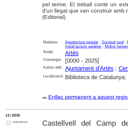
pel terme. El treball conté un ext
d'un llegat que van construir amb 
(Editorial).
Matèries:
Arquitectura popular
;
Societat rural
;
Instal·lacions agràries
;
Molins fariner
Àmbit:
Artés
Cronologia:
[0000 - 2025]
Autors add.:
Ajuntament d'Artés
;
Cen
Localització:
Biblioteca de Catalunya;
Enllaç permanent a aquest regis
13 / 2030
Castellvell del Camp d
seleccionar