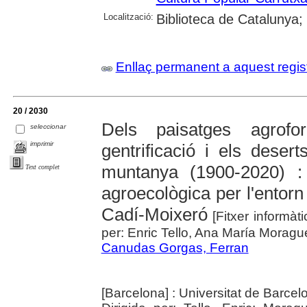
Localització:
Biblioteca de Catalunya; U
Enllaç permanent a aquest regis
20 / 2030
Dels paisatges agrof
seleccionar
imprimir
gentrificació i els deser
muntanya (1900-2020) :
Text complet
agroecològica per l'entorn
Cadí-Moixeró
[Fitxer informàti
per: Enric Tello, Ana María Moragu
Canudas Gorgas, Ferran
[Barcelona] : Universitat de Barce