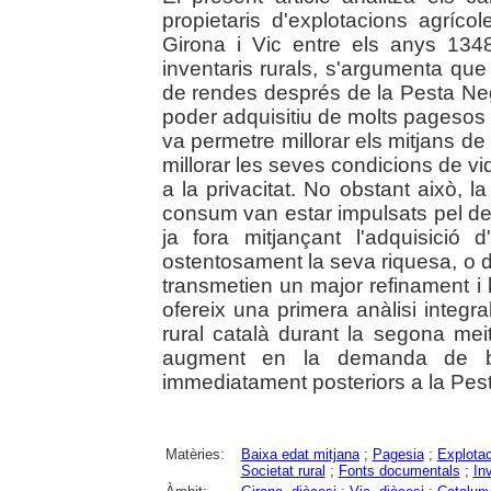
propietaris d'explotacions agríco
Girona i Vic entre els anys 1348
inventaris rurals, s'argumenta que 
de rendes després de la Pesta Neg
poder adquisitiu de molts pagesos 
va permetre millorar els mitjans de
millorar les seves condicions de vid
a la privacitat. No obstant això, 
consum van estar impulsats pel des
ja fora mitjançant l'adquisició 
ostentosament la seva riquesa, o d
transmetien un major refinament i b
ofereix una primera anàlisi integ
rural català durant la segona mei
augment en la demanda de 
immediatament posteriors a la Pes
Matèries:
Baixa edat mitjana
;
Pagesia
;
Explotac
Societat rural
;
Fonts documentals
;
In