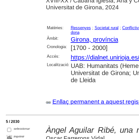
XVIII-XX / Cabana Iglesia, Ana y C
Universitat de Girona, 2024
Matèries:
Ressenyes
;
Societat rural
;
Conflictiv
dona
Àmbit:
Girona, província
Cronologia:
[1700 - 2000]
Accés:
https://dialnet.unirioja.
Localització:
UAB: Humanitats (Hemero
Universitat de Girona; U
de Lleida
Enllaç permanent a aquest regis
5 / 2030
Àngel Aguilar Ribé, una 
seleccionar
imprimir
Oscar Farrerons Vidal