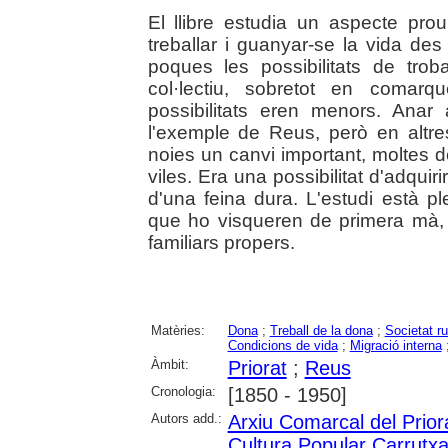
El llibre estudia un aspecte pro
treballar i guanyar-se la vida de
poques les possibilitats de tro
col·lectiu, sobretot en comarq
possibilitats eren menors. Anar
l'exemple de Reus, però en altre
noies un canvi important, moltes d
viles. Era una possibilitat d'adqui
d'una feina dura. L'estudi està p
que ho visqueren de primera mà, 
familiars propers.
Matèries:
Dona
;
Treball de la dona
;
Societat ru
Condicions de vida
;
Migració interna
Àmbit:
Priorat
;
Reus
Cronologia:
[1850 - 1950]
Autors add.:
Arxiu Comarcal del Prior
Cultura Popular Carrutx