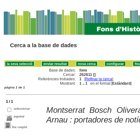
Cerca a la base de dades
Base de dades:
fons
Cercar:
262611 []
Referències trobades:
1
[
Refinar la cerca
]
Mostrant:
1 .. 1
en el format [
Estàndard
]
pàgina 1 de 1
1 / 1
Montserrat Bosch Olive
seleccionar
imprimir
Arnau : portadores de notí
Text complet