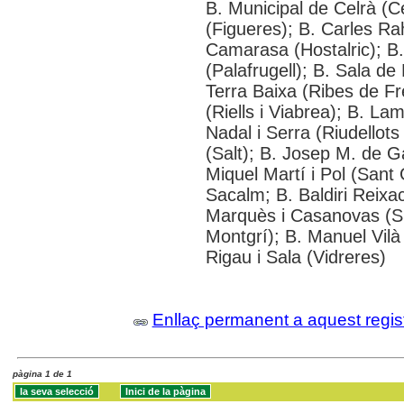
B. Municipal de Celrà (C
(Figueres); B. Carles Ra
Camarasa (Hostalric); B.
(Palafrugell); B. Sala de
Terra Baixa (Ribes de F
(Riells i Viabrea); B. La
Nadal i Serra (Riudellots
(Salt); B. Josep M. de Ga
Miquel Martí i Pol (Sant 
Sacalm; B. Baldiri Reixa
Marquès i Casanovas (Sil
Montgrí); B. Manuel Vilà
Rigau i Sala (Vidreres)
Enllaç permanent a aquest regis
pàgina 1 de 1