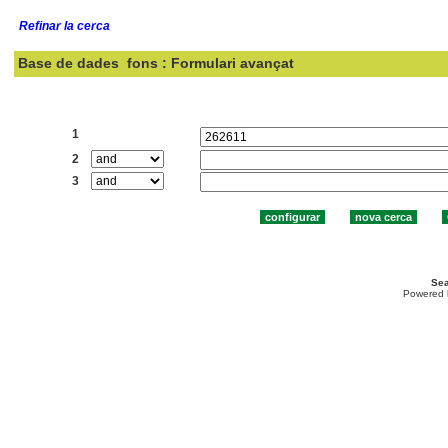
Refinar la cerca
Base de dades
fons : Formulari avançat
Cercar:
1
2
3
Sea
Powered