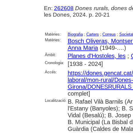
En:
262608
Dones rurals, dones d
les Dones, 2024. p. 20-21
Matèries:
Biografia
;
Carters
;
Correus
;
Societat
Matèries:
Bosch Oliveras, Montser
Anna Maria
(1949-....)
Àmbit:
Planes d'Hostoles, les
;
Cronologia:
[1938 - 2024]
Accés:
https://dones.gencat.ca
laboral/mon-rural/Dones
Girona/DONESRURALS_a
complet]
Localització:
B. Rafael Vilà Barnils (A
l'Estany (Banyoles); B.
Vidal (Besalú); B. Josep
B. Municipal (La Bisbal 
Guàrdia (Caldes de Mala