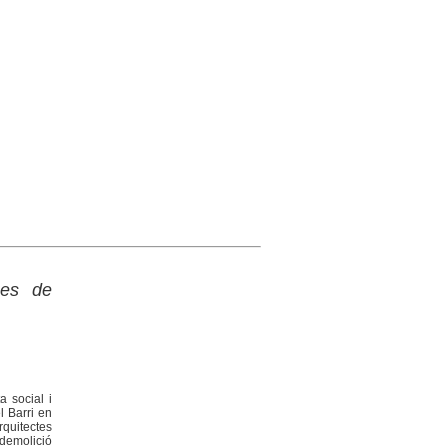
ges de
a social i
l Barri en
rquitectes
 demolició