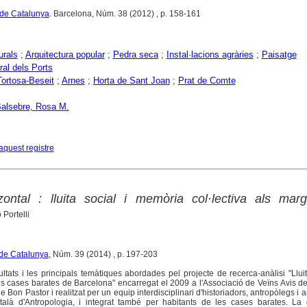
 de Catalunya
. Barcelona, Núm. 38 (2012) , p. 158-161
urals
;
Arquitectura popular
;
Pedra seca
;
Instal·lacions agràries
;
Paisatge
ral dels Ports
Tortosa-Beseit
;
Arnes
;
Horta de Sant Joan
;
Prat de Comte
Balsebre, Rosa M.
aquest registre
zontal : lluita social i memòria col·lectiva als mar
 Portelli
 de Catalunya
, Núm. 39 (2014) , p. 197-203
ltats i les principals temàtiques abordades pel projecte de recerca-anàlisi "Lluit
es cases barates de Barcelona" encarregat el 2009 a l'Associació de Veïns Avis de
 Bon Pastor i realitzat per un equip interdisciplinari d'historiadors, antropòlegs i a
 Català d'Antropologia, i integrat també per habitants de les cases barates. La