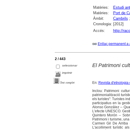
Matèries:
Estudi an
Matèries:
Port de C
Àmbit:
Cambrils
Cronologia:
[2012]
Accés:
http://rac
Enllaç permanent a 
2 / 443
El Patrimoni cult
seleccionar
imprimir
En:
Revista d'etnologia
Text complet
Inclou: Patrimoni cult
patrimonialització turís
els turistes": Turistes i
participatius en la ges
Alonso González -- Quan 
L'efecte UNESCO. Gestió
Quintero Morón -- Sobre
Patrimoni i turisme, una
Carmen Gil De Arriba -
L'acolliment turístic a