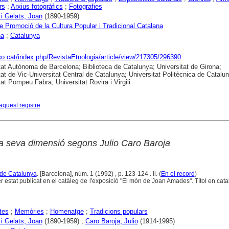
rs
;
Arxius fotogràfics
;
Fotografies
i Gelats, Joan
(1890-1959)
e Promoció de la Cultura Popular i Tradicional Catalana
na
;
Catalunya
aco.cat/index.php/RevistaEtnologia/article/view/217305/296390
tat Autònoma de Barcelona; Biblioteca de Catalunya; Universitat de Girona;
tat de Vic-Universitat Central de Catalunya; Universitat Politècnica de Catalu
tat Pompeu Fabra; Universitat Rovira i Virgili
aquest registre
a seva dimensió segons Julio Caro Baroja
 de Catalunya
. [Barcelona], núm. 1 (1992) , p. 123-124 . il. (
En el record
)
r estat publicat en el catàleg de l'exposició "El món de Joan Amades". Títol en catal
tes
;
Memòries
;
Homenatge
;
Tradicions populars
i Gelats, Joan
(1890-1959) ;
Caro Baroja, Julio
(1914-1995)