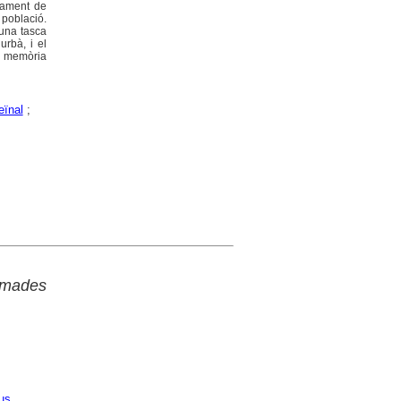
gament de
 població.
 una tasca
urbà, i el
la memòria
ïnal
;
Amades
us