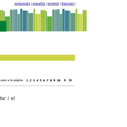
português
|
español
|
english
|
français
|
anar a la pàgina
ar i el