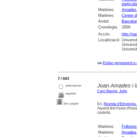
particula
Matèries:
Amades 
Matèries:
Centre d
Àmbit:
Barcelo
Cronologia:
2009
Accés:
http://r
Localització:
Universi
Universi
Universi
Enllaç permanent a 
7 / 443
Joan Amades i l
seleccionar
Caro Baroja, Julio
imprimir
En:
Revista d'Etnologia
Text complet
Aquest text havia d'have
castellà.
Matèries:
Folkloris
Matèries:
Amades 