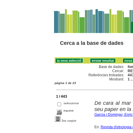
Cerca a la base de dades
Base de dades:
fo
Cercar:
RE
Referències trobades:
44
Mostrant:
1 .
pàgina 1 de 23
1 / 443
De cara al mar 
seleccionar
seu paper en la 
imprimir
Garcia i Domingo, Enric
Text complet
En:
Revista d'etnologia