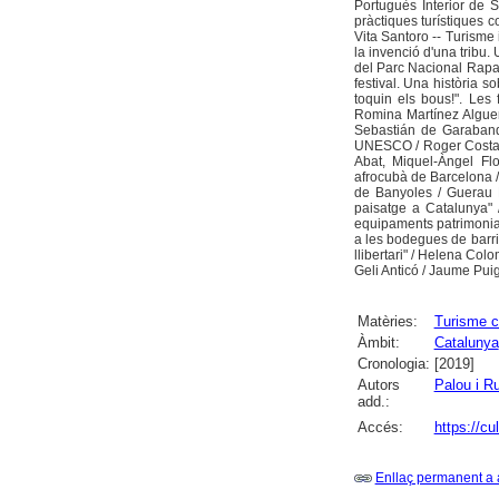
Portuguès Interior de 
pràctiques turístiques 
Vita Santoro -- Turisme
la invenció d'una tribu. 
del Parc Nacional Rapa 
festival. Una història 
toquin els bous!". Les
Romina Martínez Alguer
Sebastián de Garaband
UNESCO / Roger Costa Sol
Abat, Miquel-Àngel Flo
afrocubà de Barcelona /
de Banyoles / Guerau Pa
paisatge a Catalunya" /
equipaments patrimonial
a les bodegues de barri
llibertari" / Helena Col
Geli Anticó / Jaume Pui
Matèries:
Turisme cu
Àmbit:
Catalunya
Cronologia:
[2019]
Autors
Palou i R
add.:
Accés:
https://c
Enllaç permanent a 