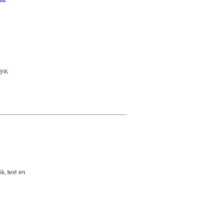
nya;
à, text en