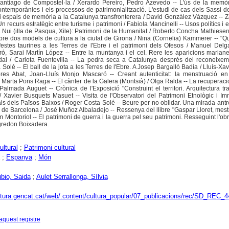
Santiago de Compostel·la / Xerardo Pereiro, Pedro Azevedo -- L'ús de la memòr
contemporànies i els processos de patrimonialització. L'estudi de cas dels Sassi d
 i espais de memòria a la Catalunya transfronterera / David González Vázquez -- Z
Un recurs estratègic entre turisme i patrimoni / Fabiola Mancinelli -- Usos polítics i
Nui (illa de Pasqua, Xile): Patrimoni de la Humanitat / Roberto Concha Mathiesen 
sobre dos models de cultura a la ciutat de Girona / Nina (Cornelia) Kammerer -- "
 festes taurines a les Terres de l'Ebre i el patrimoni dels Ofesos / Manuel Del
ó, Sarai Martín López -- Entre la muntanya i el cel. Rere les aparicions maria
al / Carlota Fuentevilla -- La pedra seca a Catalunya després del reconeixem
é -- El ball de la jota a les Terres de l'Ebre. A Josep Bargalló Badia / Lluís-Xav
res Abat, Joan-Lluís Monjo Mascaró -- Creant autenticitat: la menstruació en 
 Marta Pons Raga -- El cànter de la Galera (Montsià) / Olga Ralda -- La recuperaci
lmada Auguet -- Crònica de l'Exposició "Construint el territori. Arquitectura tra
 Xavier Busquets Masuet -- Visita de l'Observatori del Patrimoni Etnològic i Im
s dels Països Baixos / Roger Costa Solé -- Beure per no oblidar. Una mirada ant
 de Barcelona / José Muñoz Albaladejo -- Ressenya del llibre "Gaspar Lloret, mestr
om Montoriol -- El patrimoni de guerra i la guerra pel seu patrimoni. Resseguint l'ob
gredon Boixadera.
ltural
;
Patrimoni cultural
;
Espanya
;
Món
ubio, Saida
;
Aulet Serrallonga, Sílvia
ultura.gencat.cat/web/.content/cultura_popular/07_publicacions/rec/SD_REC_4
aquest registre