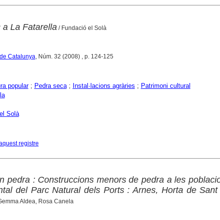
 a La Fatarella
/ Fundació el Solà
 de Catalunya
, Núm. 32 (2008) , p. 124-125
ra popular
;
Pedra seca
;
Instal·lacions agràries
;
Patrimoni cultural
la
el Solà
aquest registre
n pedra : Construccions menors de pedra a les poblaci
ntal del Parc Natural dels Ports : Arnes, Horta de Sant
Gemma Aldea, Rosa Canela