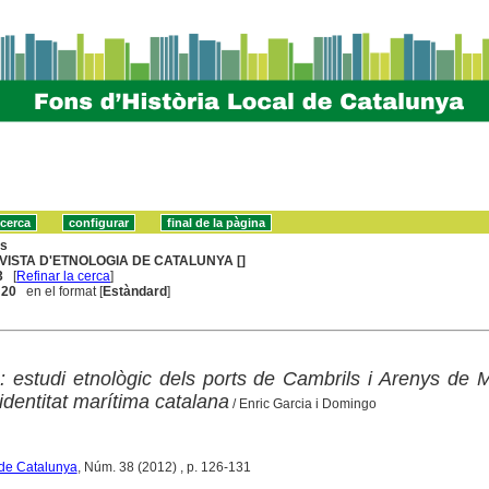
ns
VISTA D'ETNOLOGIA DE CATALUNYA []
3
[
Refinar la cerca
]
. 20
en el format [
Estàndard
]
: estudi etnològic dels ports de Cambrils i Arenys de M
identitat marítima catalana
/ Enric Garcia i Domingo
 de Catalunya
, Núm. 38 (2012) , p. 126-131