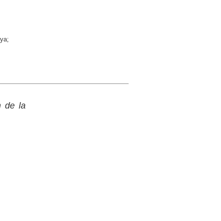
nya;
n de la