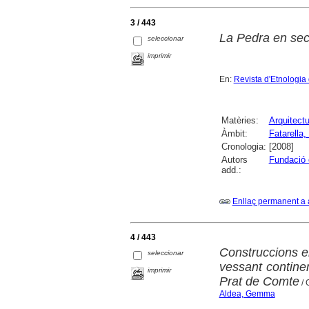
3 / 443
La Pedra en sec
seleccionar
imprimir
En:
Revista d'Etnologia
Matèries:
Arquitectu
Àmbit:
Fatarella, 
Cronologia:
[2008]
Autors
Fundació 
add.:
Enllaç permanent a 
4 / 443
Construccions e
seleccionar
vessant contine
imprimir
Prat de Comte
/ 
Aldea, Gemma