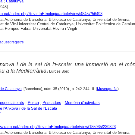
na
;
Catalunya
1945]
aco.cat/index.php/RevistaEtnologia/article/view/48457/56493
tat Autònoma de Barcelona; Biblioteca de Catalunya; Universitat de Girona;
tat de Vic-Universitat Central de Catalunya; Universitat Politècnica de Catalu
tat Pompeu Fabra; Universitat Rovira i Virgili
aquest registre
nxova i de la sal de l'Escala: una immersió en el mó
au a la Mediterrània
/ Lurdes Boix
 de Catalunya
. [Barcelona], núm. 35 (2010) , p. 242-244 . il. (
Museugrafia
)
specialitzats
;
Pesca
;
Pescadors
;
Memòria d'activitats
 l'Anxova i de la Sal de l'Escala
'
ww.raco.cat/index.php/RevistaEtnologia/article/view/185935/239323
tat Autònoma de Barcelona; Biblioteca de Catalunya; Universitat de Girona;