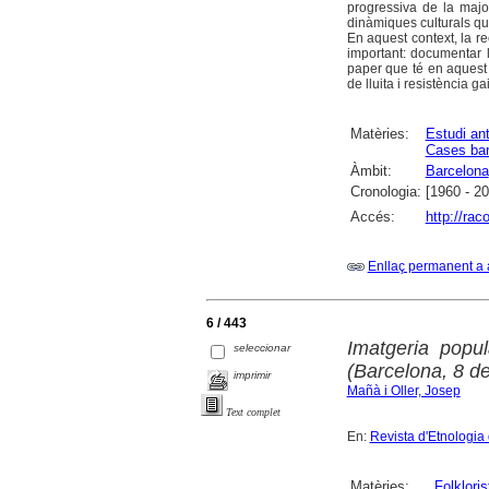
progressiva de la majo
dinàmiques culturals qu
En aquest context, la r
important: documentar l
paper que té en aquest 
de lluita i resistència g
Matèries:
Estudi an
Cases bar
Àmbit:
Barcelona
Cronologia:
[1960 - 2
Accés:
http://rac
Enllaç permanent a 
6 / 443
Imatgeria popu
seleccionar
(Barcelona, 8 de
imprimir
Mañà i Oller, Josep
Text complet
En:
Revista d'Etnologia
Matèries:
Folkloris