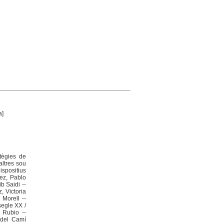
a]
atègies de
altres sou
ispositius
rez, Pablo
b Saidi --
, Victoria
 Morell --
segle XX /
u Rubio --
s del Camí