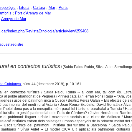
tropològic
;
Litoral
;
Cultura
;
Mar
;
Ports
ambrils
;
Port d'Arenys de Mar
;
Arenys de Mar
o.cat/index.php/RevistaEtnologia/article/view/259408
aquest registre
ural en contextos turístics
/ [Saida Palou Rubio, Sílvia Aulet Serrallong
 de Catalunya
, núm. 44 (desembre 2019), p. 10-161
ural en contextos turístics / Saida Palou Rubio --Tal com era, tal com és. Estr
tica al poble abandonat de Peguera (Pirineu català) / Ferran Pons Raga -- "Ara, vos
ndígenes i usos del patrimoni inca a Cusco / Beatriz Pérez Galán -- Els efectes dels d
tió patrimonial del medi rural Asturià / Joan Roura-Expósito, David González-Álva
l'hotel dona pas a la mesquita: món paral·lel i turisme parahalal a Tunísia / Habi
 turística o gestió patrimonial dels Patis de Còrdova? / Javier Hernández-Ramírez
 el patrimoni: lloguer turístic i moviments socials a la ciutat de Mallorca / Marc
 relació històrica entorn dels paisatges urbans espanyols de la primera meitat del 
- Usos turístics del patrimoni i història del turisme a Barcelona / Saida Palo
ls santuaris / Sílvia Aulet -- El model CICATUR aplicat als patrimonis cultural