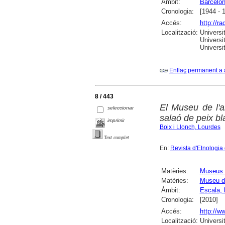
Àmbit:
Barcelo
Cronologia:
[1944 - 
Accés:
http://r
Localització:
Universi
Universi
Universi
Enllaç permanent a 
8 / 443
El Museu de l'a
seleccionar
salaó de peix bl
imprimir
Boix i Llonch, Lourdes
Text complet
En:
Revista d'Etnologia
Matèries:
Museus e
Matèries:
Museu de
Àmbit:
Escala, l
Cronologia:
[2010]
Accés:
http://w
Localització:
Universi