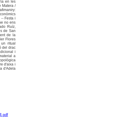
ia en les
e Matera /
afimaniry:
 econòmics
-- Festa i
Que no ens
gado Ruíz,
nes de San
ent de la
ier Flores
un ritual
ó del drac
dicional i
material a
ropològica
e d'aixa i
ra d'Adela
4.pdf