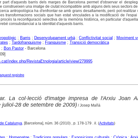
r part d'aquests barris dels marges de Barcelona permet d'observar el desple
e construeixen una imatge de ciutat incompatible amb alguns dels seus sectors de
ecerca antropològica ha d'enfrontar-se amb grans desafiaments, però pot realitzar
es transformacions socials que han estat vinculades a la modificació de l'espai 
procés la reconfiguració selectiva de la memòria històrica, en particular d'aquel
airebé consubstancial a la identitat d'aquests barris.
tropològic
;
Barris
;
Desenvolupament urbà
;
Conflictivitat social
;
Moviment ve
ates
;
Tardofranquisme
;
Franquisme
;
Transició democràtica
;
Bon Pastor
- Barcelona
009]
o.cat/index.php/RevistaEtnologia/article/view/279995
aquest registre
lar. La col·lecció d'imatge impresa de l'Arxiu Joan 
 juliol-28 de setembre de 2009)
/ Josep Mañà
 de Catalunya
. [Barcelona], núm. 36 (2010) , p. 178-179 . il. (
Activitats
)
tes
;
Homenatge
;
Tradicions populars
;
Exposicions culturals
;
Crònica
;
Arxi