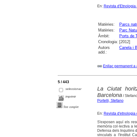
En:
Revista d'Etnologia
Matèries:
Parcs nat
Matèries:
Parc Natu
Àmbit:
Ports de 
Cronologia:
[2012]
Autors
Canela i 
add.:
Enllaç permanent a 
5 / 443
La Ciutat horit
seleccionar
Barcelona
/ Stefano
imprimir
Portelli, Stefano
Text complet
En:
Revista d'etnologia
S'exposen aquí els resu
memòria col·lectiva a l
Defensa dels Inquilins de
vinculats a l'Institut