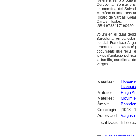
Referències bibliogrà
Cordovilla ; Sensacions
La memòria del Salvado
Memòria al llarg dels a
Ricard de Vargas Golar
Cartes ; Textos.
ISBN 9788417190620
Volum en el qual dest
Barcelona, on va estar
policial Francisco Ang
arribar mai. L'execució
documents que recull e
textos d'agitació políti
la família, cartelleria 
Vargas.
Matèries:
Homena
Franqui
Matèries:
Puig i A
Matèries:
Movimien
Àmbit:
Barcelo
Cronologia:
[1948 - 
Autors add.:
Vargas i
Localització:
Bibliote