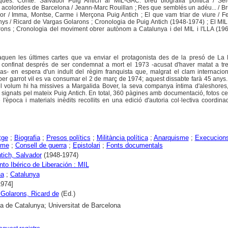
fiques. Conté: Salvador Puig Antich al MIL-GAC: breu biografia política / Se
 acolorides de Barcelona / Jeann-Marc Rouillan ; Res que semblés un adéu... / Br
r / Imma, Montse, Carme i Merçona Puig Antich ; El que vam triar de viure / Fe
nys / Ricard de Vargas Golarons ; Cronologia de Puig Antich (1948-1974) ; El MIL 
ons ; Cronologia del moviment obrer autònom a Catalunya i del MIL i l'LLA (196
aquen les últimes cartes que va enviar el protagonista des de la presó de La
 confinat després de ser condemnat a mort el 1973 -acusat d'haver matat a tret
uas- en espera d'un indult del règim franquista que, malgrat el clam internacio
 per garrot vil es va consumar el 2 de març de 1974; aquest dissabte farà 45 anys.
l volum hi ha missives a Margalida Bover, la seva companya íntima d'aleshores,
ca signats pel mateix Puig Antich. En total, 360 pàgines amb documentació, fotos c
de l'època i materials inèdits recollits en una edició d'autoria col·lectiva coordin
tge
;
Biografia
;
Presos polítics
;
Militància política
;
Anarquisme
;
Execucion
sme
;
Consell de guerra
;
Epistolari
;
Fonts documentals
ntich, Salvador
(1948-1974)
to Ibérico de Liberación : MIL
na
;
Catalunya
1974]
 Golarons, Ricard de
(Ed.)
ca de Catalunya; Universitat de Barcelona