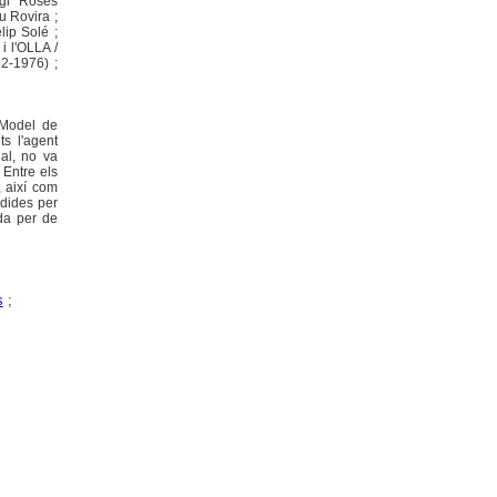
rgi Rosés
u Rovira ;
lip Solé ;
i l'OLLA /
2-1976) ;
 Model de
s l'agent
nal, no va
 Entre els
 així com
edides per
ada per de
s
;