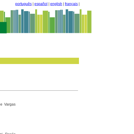
português
|
español
|
english
|
français
|
de Vargas