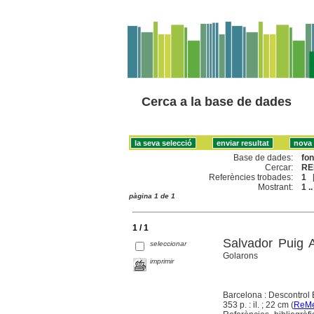
Cerca a la base de dades
Base de dades:
fo
Cercar:
RE
Referències trobades:
1
Mostrant:
1 ..
pàgina 1 de 1
1 / 1
Salvador Puig 
seleccionar
Golarons
imprimir
Barcelona : Descontrol E
353 p. : il. ; 22 cm (
ReMe