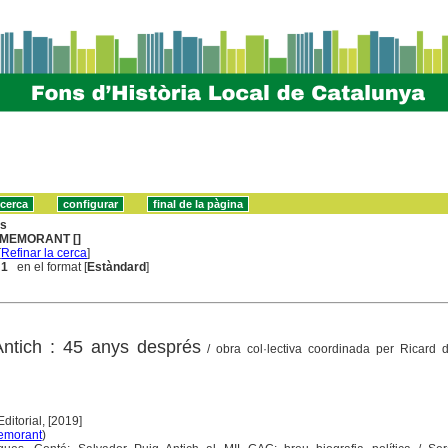
ns
MEMORANT []
[
Refinar la cerca
]
 1
en el format [
Estàndard
]
Antich : 45 anys després
/ obra col·lectiva coordinada per Ricard 
ditorial, [2019]
morant
)