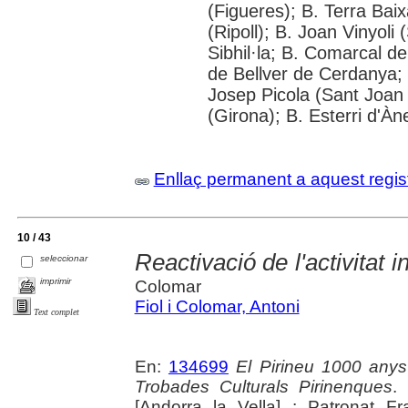
(Figueres); B. Terra Bai
(Ripoll); B. Joan Vinyol
Sibhil·la; B. Comarcal de
de Bellver de Cerdanya; 
Josep Picola (Sant Joan
(Girona); B. Esterri d'À
Enllaç permanent a aquest regis
10 / 43
Reactivació de l'activitat 
seleccionar
imprimir
Colomar
Fiol i Colomar, Antoni
Text complet
En:
134699
El Pirineu 1000 anys
Trobades Culturals Pirinenques
.
[Andorra la Vella] : Patronat Fr