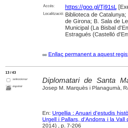
Accés:
https://goo.gl/Tj91sL
[Exe
Localització:
Biblioteca de Catalunya; 
de Girona; B. Sala de Le
Municipal (La Bisbal d'
Estragués (Castelló d'E
Enllaç permanent a aquest regis
13 / 43
Diplomatari de Santa Ma
seleccionar
imprimir
Josep M. Marquès i Planagumà, R
En:
Urgellia : Anuari d'estudis his
Urgell i Pallars, d'Andorra i la Vall
2014) , p. 7-206