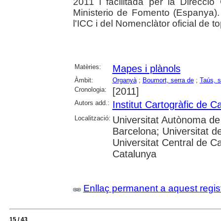
2011 i facilitada per la Direcci
Ministerio de Fomento (Espanya)
l'ICC i del Nomenclàtor oficial de 
Matèries:
Mapes i plànols
Àmbit:
Organyà
;
Boumort, serra de
;
Taús, s
Cronologia:
[2011]
Autors add.:
Institut Cartogràfic de C
Localització:
Universitat Autònoma de 
Barcelona; Universitat de
Universitat Central de Ca
Catalunya
Enllaç permanent a aquest regis
15 / 43