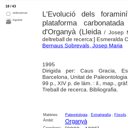
18 / 43
L'Evolució dels forami
seleccionar
imprimir
plataforma carbonatad
d'Organyà (Lleida
/ Josep M
deltreball de recerca:] Esmeralda 
Bernaus Sobrevals, Josep Maria
1995
Dirigida per: Caus Gracia, Es
Barcelona, Unitat de Paleontologia
99 p., XIV p. de làm. : il., map., grà
Treball de recerca. Bibliografia.
Matèries:
Paleontologia
;
Estratigrafia
;
Fòssils
Àmbit:
Organyà
Cronologia: