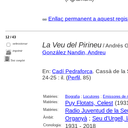
Enllaç permanent a aquest regis
12 / 43
La Veu del Pirineu
seleccionar
/ Andrés G
imprimir
González Nandin, Andreu
Text complet
En:
Cadí Pedraforca
. Cassà de la 
24-25 : il. (
Perfil
, 85)
Matèries:
Biografia
;
Locutores
;
Emissores de r
Matèries:
Puy Flotats, Celest
(1931-
Matèries:
Radio Juventud de la Seu
Àmbit:
Organyà
;
Seu d'Urgell, 
Cronologia:
1931 - 2018