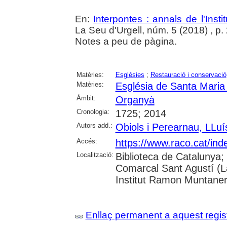
En:
Interpontes : annals de l'Insti
La Seu d'Urgell, núm. 5 (2018) , p. 
Notes a peu de pàgina.
Matèries:
Esglésies
;
Restauració i conservació
Matèries:
Església de Santa Maria
Àmbit:
Organyà
Cronologia:
1725; 2014
Autors add.:
Obiols i Perearnau, LLuí
Accés:
https://www.raco.cat/ind
Localització:
Biblioteca de Catalunya; U
Comarcal Sant Agustí (La
Institut Ramon Muntaner;
Enllaç permanent a aquest regis