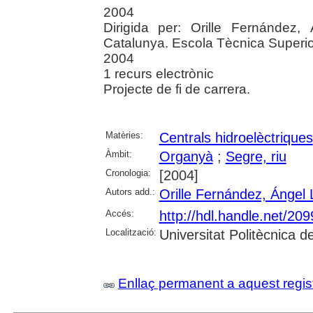
2004
Dirigida per: Orille Fernández, 
Catalunya. Escola Tècnica Superior
2004
1 recurs electrònic
Projecte de fi de carrera.
Matèries:
Centrals hidroelèctriques
Àmbit:
Organyà
;
Segre, riu
Cronologia:
[2004]
Autors add.:
Orille Fernández, Ángel 
Accés:
http://hdl.handle.net/20
Localització:
Universitat Politècnica 
Enllaç permanent a aquest regis