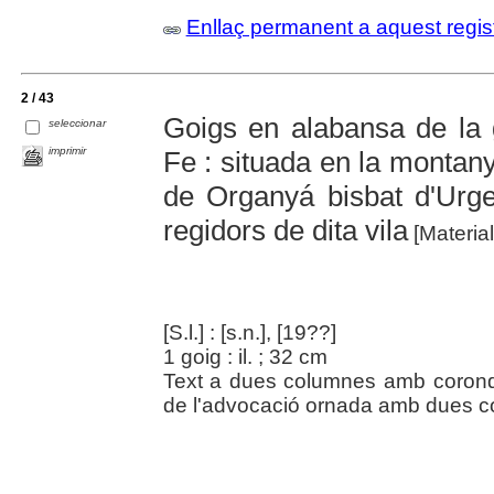
Enllaç permanent a aquest regis
2 / 43
Goigs en alabansa de la g
seleccionar
imprimir
Fe : situada en la montan
de Organyá bisbat d'Urge
regidors de dita vila
[Material
[S.l.] : [s.n.], [19??]
1 goig : il. ; 32 cm
Text a dues columnes amb coronde
de l'advocació ornada amb dues co