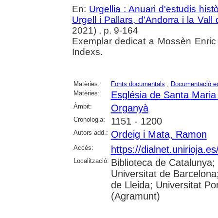
En:
Urgellia : Anuari d'estudis his
Urgell i Pallars, d'Andorra i la Vall
2021) , p. 9-164
Exemplar dedicat a Mossèn Enric 
Indexs.
Matèries:
Fonts documentals
;
Documentació ec
Matèries:
Església de Santa Maria
Àmbit:
Organyà
Cronologia:
1151 - 1200
Autors add.:
Ordeig i Mata, Ramon
Accés:
https://dialnet.unirioja.
Localització:
Biblioteca de Catalunya
Universitat de Barcelona;
de Lleida; Universitat P
(Agramunt)