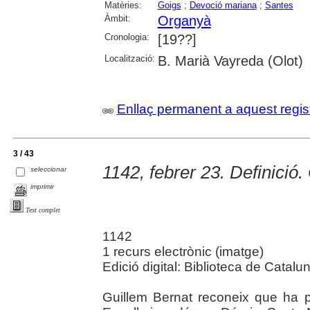
Matèries:
Goigs
;
Devoció mariana
;
Santes
Àmbit:
Organyà
Cronologia:
[19??]
Localització:
B. Marià Vayreda (Olot)
Enllaç permanent a aquest regis
3 / 43
1142, febrer 23. Definició
seleccionar
imprimir
Text complet
1142
1 recurs electrònic (imatge)
Edició digital: Biblioteca de Catalu
Guillem Bernat reconeix que ha p