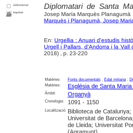
Diplomatari de Santa Ma
seleccionar
imprimir
Josep María Marquès Planagumà
Marquès i Planagumà, Josep Mari
En:
Urgellia : Anuari d'estudis his
Urgell i Pallars, d'Andorra i la Vall
2018) , p. 23-220
Matèries:
Fonts documentals
;
Edat mitjana
;
D
Matèries:
Església de Santa Maria
Àmbit:
Organyà
Cronologia:
1091 - 1150
Localització:
Biblioteca de Catalunya
Universitat de Barcelona;
de Lleida; Universitat P
(Agramunt)