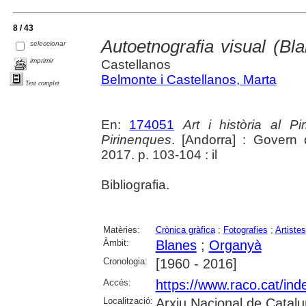
8 / 43
Autoetnografia visual (Bl
seleccionar
imprimir
Castellanos
Belmonte i Castellanos, Marta
Text complet
En:
174051
Art i història al P
Pirinenques
. [Andorra] : Govern d
2017. p. 103-104 : il
Bibliografia.
Matèries:
Crònica gràfica
;
Fotografies
;
Artistes
Àmbit:
Blanes
;
Organyà
Cronologia:
[1960 - 2016]
Accés:
https://www.raco.cat/ind
Localització:
Arxiu Nacional de Catalu