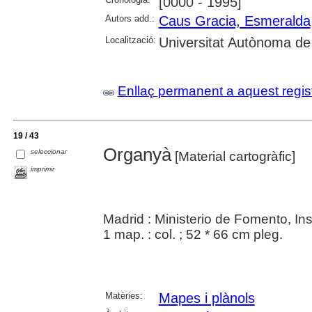
[0000 - 1995]
Autors add.:
Caus Gracia, Esmeralda
Localització:
Universitat Autònoma de
Enllaç permanent a aquest regis
19 / 43
Organyà
seleccionar
[Material cartogràfic]
imprimir
Madrid : Ministerio de Fomento, In
1 map. : col. ; 52 * 66 cm pleg.
Matèries:
Mapes i plànols