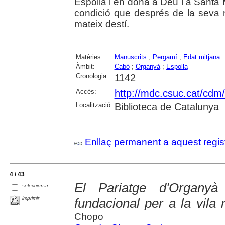
Espolla i en dóna a Déu i a Santa M
condició que després de la seva m
mateix destí.
Matèries:
Manuscrits
;
Pergamí
;
Edat mitjana
Àmbit:
Cabó
;
Organyà
;
Espolla
Cronologia:
1142
Accés:
http://mdc.csuc.cat/cdm/
Localització:
Biblioteca de Catalunya
Enllaç permanent a aquest regis
4 / 43
El Pariatge d'Organy
seleccionar
imprimir
fundacional per a la vila
Chopo