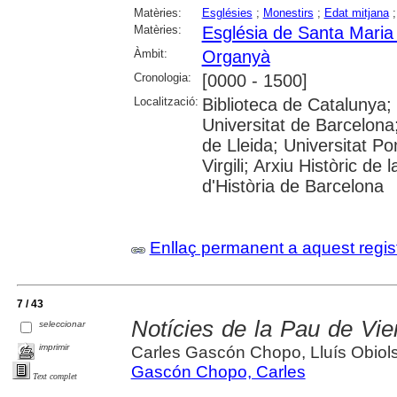
Matèries:
Esglésies
;
Monestirs
;
Edat mitjana
Matèries:
Església de Santa Maria
Àmbit:
Organyà
Cronologia:
[0000 - 1500]
Localització:
Biblioteca de Catalunya;
Universitat de Barcelona;
de Lleida; Universitat P
Virgili; Arxiu Històric d
d'Història de Barcelona
Enllaç permanent a aquest regis
7 / 43
Notícies de la Pau de Vi
seleccionar
imprimir
Carles Gascón Chopo, Lluís Obiol
Gascón Chopo, Carles
Text complet