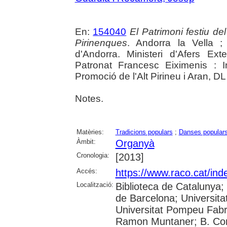
En:
154040
El Patrimoni festiu de
Pirinenques
. Andorra la Vella 
d'Andorra. Ministeri d'Afers Exte
Patronat Francesc Eiximenis : I
Promoció de l'Alt Pirineu i Aran, D
Notes.
Matèries:
Tradicions populars
;
Danses popular
Àmbit:
Organyà
Cronologia:
[2013]
Accés:
https://www.raco.cat/ind
Localització:
Biblioteca de Catalunya;
de Barcelona; Universitat
Universitat Pompeu Fabra; 
Ramon Muntaner; B. Com