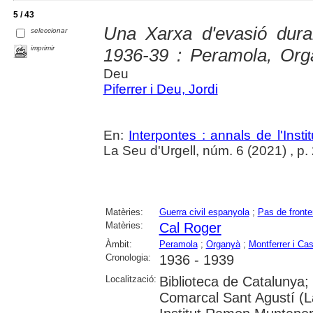
5 / 43
Una Xarxa d'evasió duran
seleccionar
imprimir
1936-39 : Peramola, Org
Deu
Piferrer i Deu, Jordi
En:
Interpontes : annals de l'Insti
La Seu d'Urgell, núm. 6 (2021) , p
Matèries:
Guerra civil espanyola
;
Pas de fronte
Matèries:
Cal Roger
Àmbit:
Peramola
;
Organyà
;
Montferrer i Cas
Cronologia:
1936 - 1939
Localització:
Biblioteca de Catalunya; U
Comarcal Sant Agustí (La