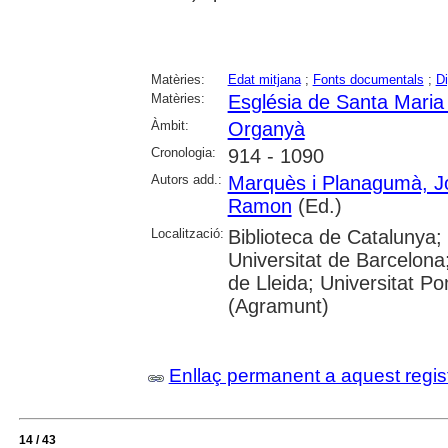
Matèries:
Edat mitjana
;
Fonts documentals
;
Di
Matèries:
Església de Santa Maria
Àmbit:
Organyà
Cronologia:
914 - 1090
Autors add.:
Marquès i Planagumà, J
Ramon
(Ed.)
Localització:
Biblioteca de Catalunya
Universitat de Barcelona;
de Lleida; Universitat P
(Agramunt)
Enllaç permanent a aquest regis
14 / 43