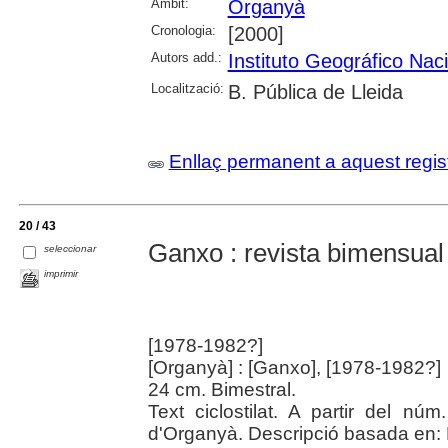
Àmbit:
Organyà
Cronologia:
[2000]
Autors add.:
Instituto Geográfico Nac
Localització:
B. Pública de Lleida
Enllaç permanent a aquest regis
20 / 43
Ganxo : revista bimensual
seleccionar
imprimir
[1978-1982?]
[Organyà] : [Ganxo], [1978-1982?]
24 cm. Bimestral.
Text ciclostilat. A partir del núm
d'Organyà. Descripció basada en: 