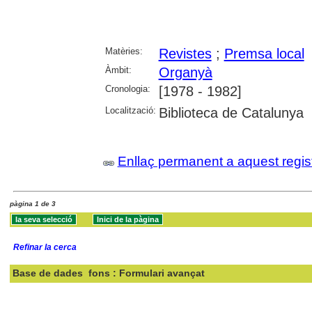
Matèries:
Revistes
;
Premsa local
Àmbit:
Organyà
Cronologia:
[1978 - 1982]
Localització:
Biblioteca de Catalunya
Enllaç permanent a aquest regis
pàgina 1 de 3
Refinar la cerca
Base de dades
fons : Formulari avançat
Cercar: