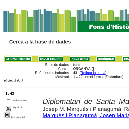
Cerca a la base de dades
Base de dades:
fons
Cercar:
ORGANYA []
Referències trobades:
43
[
Refinar la cerca
]
Mostrant:
1 .. 20
en el format [
Estàndard
]
pàgina 1 de 3
1 / 43
Diplomatari de Santa Ma
seleccionar
imprimir
Josep M. Marquès i Planagumà, R
Marquès i Planagumà, Josep Mari
Text complet