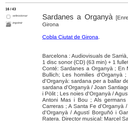
16 / 43
Sardanes a Organyà
seleccionar
[Enre
imprimir
Girona
Cobla Ciutat de Girona
.
Barcelona : Audiovisuals de Sarrià
1 disc sonor (CD) (63 min) + 1 fulle
Conté: Sardanes a Organyà ; En Mo
Bullich; Les homilies d'Organyà ;
d'Organyà: sardana per a ballar de
sardana d'Organyà / Joan Santiago
i Pòlit ; Les noies d'Organyà / Agus
Antoni Mas i Bou ; Als germans 
Carreras ; A Santa Fe d'Organyà /
d'Organyà / Agustí Borguñó i Gar
Ratera. Director musical: Marcel S