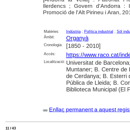
Ilerdencs ; Govern d'Andorra : 
Promoció de l'Alt Pirineu i Aran, 201
Matèries:
Indústria
;
Política industrial
;
Sòl indu
Àmbit:
Organyà
Cronologia:
[1850 - 2010]
Accés:
https://www.raco.cat/ind
Localització:
Universitat de Barcelona;
Muntaner; B. Centre de L
de Cerdanya; B. Esterri 
Pública de Lleida; B. C
Biblioteca Municipal (El 
Enllaç permanent a aquest regis
11 / 43