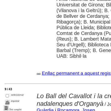
Universitat de Girona; B
(Vilanova i la Geltrú); B
de Bellver de Cerdanya; 
Ribagorça); B. Municipal
Pública de Lleida; Biblio
Comtat de Cerdanya (Pui
(Reus); B. Lambert Mata 
Seu d'Urgell); Biblioteca
Barbal (Tremp); B. Gene
UAB: Sibhil·la
Enllaç permanent a aquest regis
9 / 43
Lo Ball del Cavallot i la c
seleccionar
imprimir
nadalenques d'Organyà
/ J
Guàrdia i Rocamora, Josep
Text complet