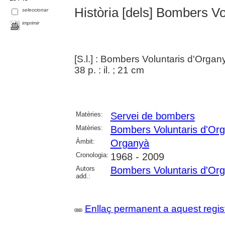
Història [dels] Bombers Vo
seleccionar
imprimir
[S.l.] : Bombers Voluntaris d'Organ
38 p. : il. ; 21 cm
Matèries:
Servei de bombers
Matèries:
Bombers Voluntaris d'Or
Àmbit:
Organyà
Cronologia:
1968 - 2009
Autors
Bombers Voluntaris d'Or
add.:
Enllaç permanent a aquest regis