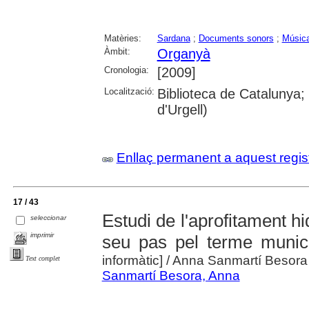
Matèries:
Sardana
;
Documents sonors
;
Música
Àmbit:
Organyà
Cronologia:
[2009]
Localització:
Biblioteca de Catalunya
d'Urgell)
Enllaç permanent a aquest regis
17 / 43
Estudi de l'aprofitament hi
seleccionar
imprimir
seu pas pel terme munici
informàtic]
/ Anna Sanmartí Besora ;
Text complet
Sanmartí Besora, Anna