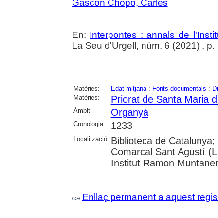
Gascón Chopo, Carles
En:
Interpontes : annals de l'Insti
La Seu d'Urgell, núm. 6 (2021) , p.
Matèries:
Edat mitjana
;
Fonts documentals
;
Dr
Matèries:
Priorat de Santa Maria 
Àmbit:
Organyà
Cronologia:
1233
Localització:
Biblioteca de Catalunya; U
Comarcal Sant Agustí (La
Institut Ramon Muntaner;
Enllaç permanent a aquest regis