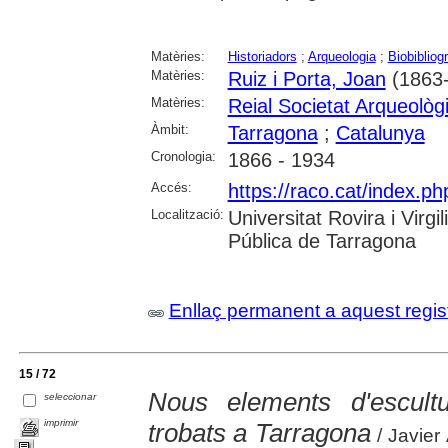
Matèries:
Historiadors
;
Arqueologia
;
Biobibliogr
Matèries:
Ruiz i Porta, Joan
(1863
Matèries:
Reial Societat Arqueolò
Àmbit:
Tarragona
;
Catalunya
Cronologia:
1866 - 1934
Accés:
https://raco.cat/index.ph
Localització:
Universitat Rovira i Virg
Pública de Tarragona
Enllaç permanent a aquest regis
15 / 72
Nous elements d'escultur
seleccionar
imprimir
trobats a Tarragona
/ Javier