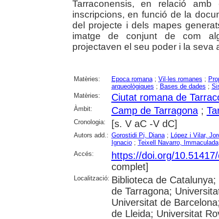
Tarraconensis, en relació amb 
inscripcions, en funció de la doc
del projecte i dels mapes genera
imatge de conjunt de com algun
projectaven el seu poder i la seva a
Matèries:
Epoca romana
;
Vil·les romanes
;
Prop
arqueològiques
;
Bases de dades
;
Si
Matèries:
Ciutat romana de Tarrac
Àmbit:
Camp de Tarragona
;
Ta
Cronologia:
[s. V aC -V dC]
Autors add.:
Gorostidi Pi, Diana
;
López i Vilar, Jor
Ignacio
;
Teixell Navarro, Immaculada
Accés:
https://doi.org/10.5141
complet]
Localització:
Biblioteca de Catalunya
de Tarragona; Universit
Universitat de Barcelona;
de Lleida; Universitat Rovi