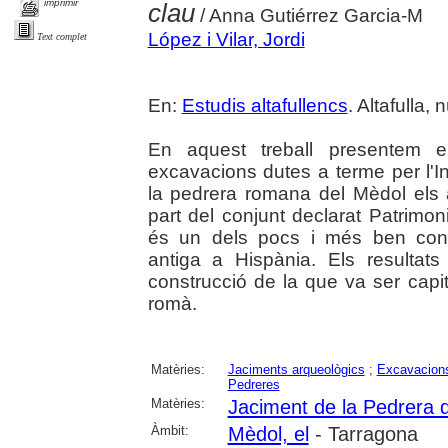
imprimir
clau
/ Anna Gutiérrez Garcia-M
López i Vilar, Jordi
Text complet
En:
Estudis altafullencs
. Altafulla,
En aquest treball presentem el
excavacions dutes a terme per l'In
la pedrera romana del Mèdol el
part del conjunt declarat Patrim
és un dels pocs i més ben cons
antiga a Hispània. Els resultat
construcció de la que va ser capit
romà.
Matèries:
Jaciments arqueològics
;
Excavacions
Pedreres
Matèries:
Jaciment de la Pedrera 
Àmbit:
Mèdol, el
- Tarragona