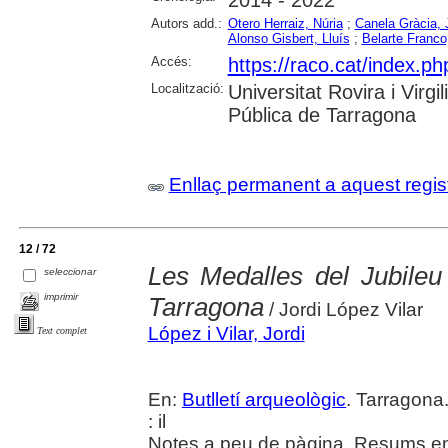
2014 - 2022
Autors add.:
Otero Herraiz, Núria
;
Canela Gràcia, 
Alonso Gisbert, Lluís
;
Belarte Franc
Accés:
https://raco.cat/index.ph
Localització:
Universitat Rovira i Virg
Pública de Tarragona
Enllaç permanent a aquest regis
12 / 72
Les Medalles del Jubileu
seleccionar
imprimir
Tarragona
/ Jordi López Vilar
López i Vilar, Jordi
Text complet
En:
Butlletí arqueològic
. Tarragona
: il
Notes a peu de pàgina. Resums en 