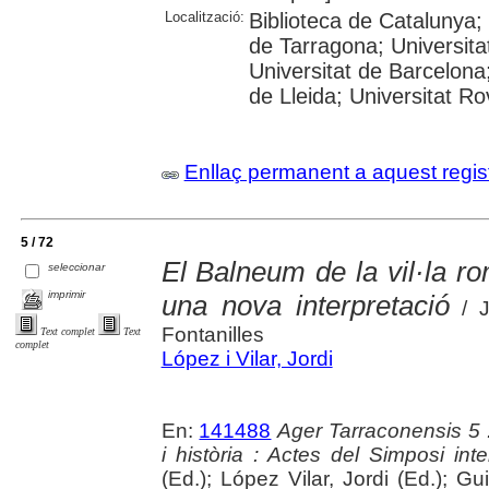
Localització:
Biblioteca de Catalunya
de Tarragona; Universit
Universitat de Barcelona;
de Lleida; Universitat Rovi
Enllaç permanent a aquest regis
5 / 72
El Balneum de la vil·la r
seleccionar
imprimir
una nova interpretació
/ J
Fontanilles
Text complet
Text
complet
López i Vilar, Jordi
En:
141488
Ager Tarraconensis 5 :
i història : Actes del Simposi int
(Ed.); López Vilar, Jordi (Ed.); Gu