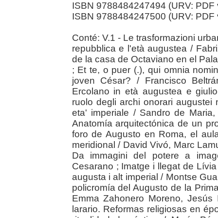
ISBN 9788484247494 (URV: PDF 
ISBN 9788484247500 (URV: PDF 
Conté: V.1 - Le trasformazioni urba
repubblica e l'età augustea / Fab
de la casa de Octaviano en el Pala
; Et te, o puer (.), qui omnia nom
joven César? / Francisco Beltrán
Ercolano in età augustea e giulio
ruolo degli archi onorari augustei n
eta' imperiale / Sandro de Mari
Anatomía arquitectónica de un pro
foro de Augusto en Roma, el aula
meridional / David Vivó, Marc Lamuà ;
Da immagini del potere a imago
Cesarano ; Imatge i llegat de Lívi
augusta i alt imperial / Montse Gual
policromía del Augusto de la Prim
Emma Zahonero Moreno, Jesús M
larario. Reformas religiosas en é