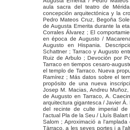
Augusta Emerita / Pedro Mateos 
aula sacra del teatro de Mérid
concepción arquitectónica y la c
Pedro Mateos Cruz, Begoña Soler
de Augusta Emerita durante la eta
Corrales Álvarez ; El comportami
en época de Augusto / Macarena
Augusto en Hispania. Descripc
Schattner ; Tarraco y Augusto ent
Ruiz de Arbulo ; Devoción por P
Tarraco en tiempos cesaro-auguste
el templo de Tarraco. Nueva propue
Ramírez ; Más datos sobre el tem
propósito de una nueva inscripc
Josep M. Macias, Andreu Muñoz, I
de Augusto en Tarraco, A. Caecin
arquitectura gigantesca / Javier Á
del recinte de culte imperial d
l'actual Pla de la Seu / Lluís Bala
Salom ; Aproximació a l'amplada 
Tàrraco, a les seves portes i a l'a