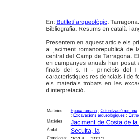
En:
Butlletí arqueològic
. Tarragona.
Bibliografia. Resums en català i an
Presentem en aquest article els pri
al jaciment romanorepublicà de l
central del Camp de Tarragona. El
en campanyes anuals han posat al 
finals del s. II - principis d
característiques residencials i de fo
els materials trobats en les ex
d'interpretació.
Matèries:
Epoca romana
;
Colonització romana
;
Excavacions arqueològiques
;
Estru
Matèries:
Jaciment de Costa de la
Àmbit:
Secuita, la
Cronologia: