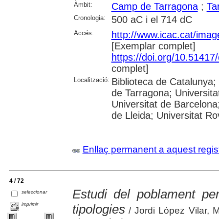
Àmbit:
Camp de Tarragona
;
Ta
Cronologia:
500 aC i el 714 dC
Accés:
http://www.icac.cat/image
[Exemplar complet]
https://doi.org/10.5141
complet]
Localització:
Biblioteca de Catalunya
de Tarragona; Universit
Universitat de Barcelona;
de Lleida; Universitat Rovi
Enllaç permanent a aquest regis
4 / 72
Estudi del poblament per
seleccionar
imprimir
tipologies
/ Jordi López Vilar, 