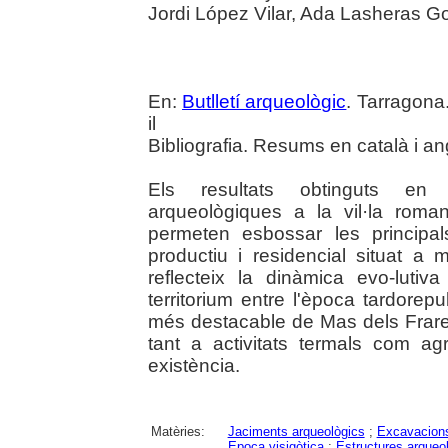
Jordi López Vilar, Ada Lasheras G
En:
Butlletí arqueològic
. Tarragona
il
Bibliografia. Resums en català i an
Els resultats obtinguts en l'
arqueològiques a la vil·la rom
permeten esbossar les principal
productiu i residencial situat a
reflecteix la dinàmica evo-luti
territorium entre l'època tardorepu
més destacable de Mas dels Frares
tant a activitats termals com a
existència.
Matèries:
Jaciments arqueològics
;
Excavacions
Epoca visigòtica
;
Estructures arqueo