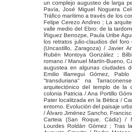
un complejo augusteo de larga pe
Pavía, José Miguel Noguera Cel
Tráfico marítimo a través de los c
Felipe Cerezo Andreo ; La arquit
valle medio del Ebro: de la tardor
Íñiguez Berrozpe, Paula Uribe Agu
los retratos julio-claudios del f
(Uncastillo, Zaragoza) / Javier 
Rubén Montoya González ; Bilbi
romano / Manuel Martín-Bueno, Ca
augustea en algunas ciudades d
Emilio Illarregui Gómez, Pablo
"transduriana" na Tarraconen
arquitectónico del templo de la
colonia Patricia / Ana Portillo G
Pater localitzada en la Bética / Ca
entorno. Evolución del paisaje urba
/ Álvaro Jiménez Sancho, Francisco
Carteia (San Roque, Cádiz) / 
Lourdes Roldán Gómez ; Tras la