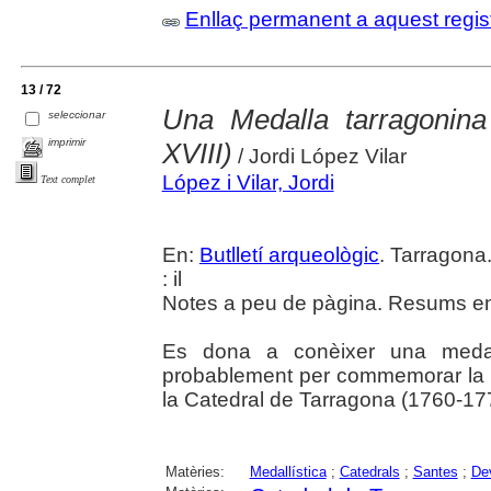
Enllaç permanent a aquest regis
13 / 72
Una Medalla tarragonina
seleccionar
imprimir
XVIII)
/ Jordi López Vilar
López i Vilar, Jordi
Text complet
En:
Butlletí arqueològic
. Tarragona
: il
Notes a peu de pàgina. Resums en 
Es dona a conèixer una medal
probablement per commemorar la c
la Catedral de Tarragona (1760-17
Matèries:
Medallística
;
Catedrals
;
Santes
;
Dev