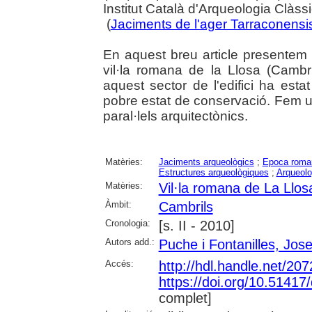
Institut Català d'Arqueologia Clàss
(
Jaciments de l'ager Tarraconensis 
En aquest breu article presentem 
vil·la romana de la Llosa (Cambr
aquest sector de l'edifici ha est
pobre estat de conservació. Fem 
paral·lels arquitectònics.
Matèries:
Jaciments arqueològics
;
Epoca roma
Estructures arqueològiques
;
Arqueolo
Matèries:
Vil·la romana de La Llos
Àmbit:
Cambrils
Cronologia:
[s. II - 2010]
Autors add.:
Puche i Fontanilles, Jos
Accés:
http://hdl.handle.net/20
https://doi.org/10.5141
complet]