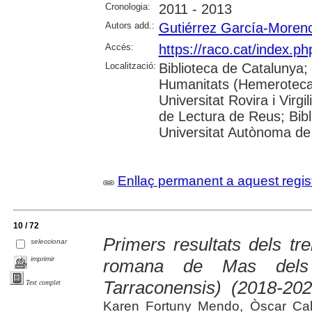
Cronologia:
2011 - 2013
Autors add.:
Gutiérrez García-Moren
Accés:
https://raco.cat/index.ph
Localització:
Biblioteca de Catalunya
Humanitats (Hemeroteca)
Universitat Rovira i Virgi
de Lectura de Reus; Bibli
Universitat Autònoma de 
Enllaç permanent a aquest regis
10 / 72
Primers resultats dels tre
seleccionar
imprimir
romana de Mas dels F
Tarraconensis) (2018-202
Text complet
Karen Fortuny Mendo, Òscar Cal