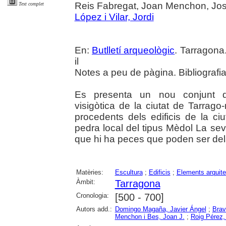
Reis Fabregat, Joan Menchon, Jo
Text complet
López i Vilar, Jordi
En:
Butlletí arqueològic
. Tarragona
il
Notes a peu de pàgina. Bibliografia
Es presenta un nou conjunt de
visigòtica de la ciutat de Tarra
procedents dels edificis de la c
pedra local del tipus Mèdol La seva
que hi ha peces que poden ser dels
Matèries:
Escultura
;
Edificis
;
Elements arquite
Àmbit:
Tarragona
Cronologia:
[500 - 700]
Autors add.:
Domingo Magaña, Javier Ángel
;
Brav
Menchon i Bes, Joan J.
;
Roig Pérez,