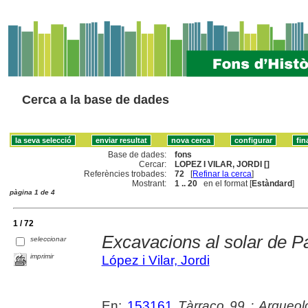
Cerca a la base de dades
Base de dades:
fons
Cercar:
LOPEZ I VILAR, JORDI []
Referències trobades:
72
[
Refinar la cerca
]
Mostrant:
1 .. 20
en el format [
Estàndard
]
pàgina 1 de 4
1 / 72
Excavacions al solar de P
seleccionar
imprimir
López i Vilar, Jordi
En:
153161
Tàrraco 99 : Arqueolo