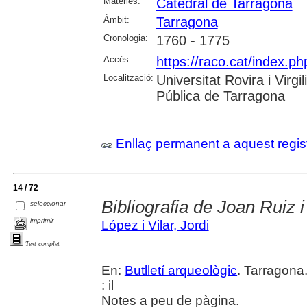
Matèries:
Catedral de Tarragona
Àmbit:
Tarragona
Cronologia:
1760 - 1775
Accés:
https://raco.cat/index.ph
Localització:
Universitat Rovira i Virg
Pública de Tarragona
Enllaç permanent a aquest regis
14 / 72
Bibliografia de Joan Ruiz i
seleccionar
imprimir
López i Vilar, Jordi
Text complet
En:
Butlletí arqueològic
. Tarragona
: il
Notes a peu de pàgina.