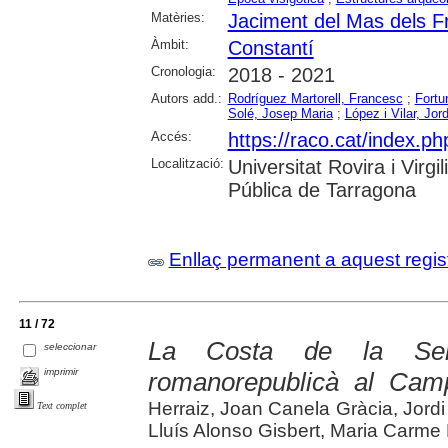
Matèries:
Jaciment del Mas dels F
Àmbit:
Constantí
Cronologia:
2018 - 2021
Autors add.:
Rodríguez Martorell, Francesc
;
Fortu
Solé, Josep Maria
;
López i Vilar, Jord
Accés:
https://raco.cat/index.ph
Localització:
Universitat Rovira i Virg
Pública de Tarragona
Enllaç permanent a aquest regis
11 / 72
La Costa de la Serra
seleccionar
imprimir
romanorepublicà al Cam
Herraiz, Joan Canela Gràcia, Jordi
Text complet
Lluís Alonso Gisbert, Maria Carme 