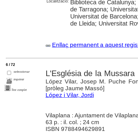
Localització:
Biblioteca de Catalunya
de Tarragona; Universit
Universitat de Barcelona;
de Lleida; Universitat Rovi
Enllaç permanent a aquest regis
6 / 72
L'Església de la Mussara 
seleccionar
imprimir
López Vilar, Josep M. Puche Fon
[pròleg Jaume Massó]
Text complet
López i Vilar, Jordi
Vilaplana : Ajuntament de Vilaplan
63 p. : il. col. ; 24 cm
ISBN 9788494629891