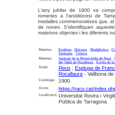
L'any jubilar de 1900 va compo
romeries a l'arxidiòcesi de Tar
medalles commemoratives que, al s
de noves. S'identifiquen aques
mateixos objectes i les diferents no
Matèries:
Església
;
Diòcesis
;
Medallística
;
C
Santuaris
;
Crònica
Matèries:
Santuari de la Misericòrdia de Reus
;
del Tallat de Rocallaura
;
Ermita de l
Àmbit:
Reus
;
Espluga de Francol
Rocallaura
- Vallbona de
Cronologia:
1900
Accés:
https://raco.cat/index.ph
Localització:
Universitat Rovira i Virg
Pública de Tarragona