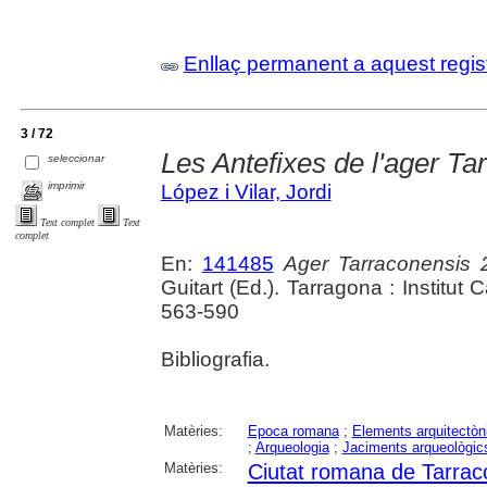
Enllaç permanent a aquest regis
3 / 72
Les Antefixes de l'ager Ta
seleccionar
imprimir
López i Vilar, Jordi
Text complet
Text
complet
En:
141485
Ager Tarraconensis 
Guitart (Ed.). Tarragona : Institut
563-590
Bibliografia.
Matèries:
Epoca romana
;
Elements arquitectòn
;
Arqueologia
;
Jaciments arqueològic
Matèries:
Ciutat romana de Tarrac