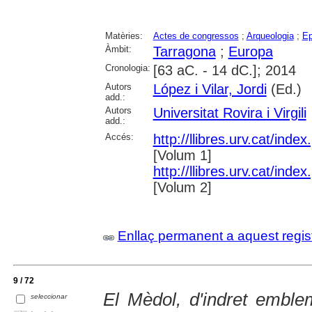
Matèries:
Actes de congressos
;
Arqueologia
;
Ep
Àmbit:
Tarragona
;
Europa
Cronologia:
[63 aC. - 14 dC.]; 2014
Autors
López i Vilar, Jordi
(Ed.)
add.:
Autors
Universitat Rovira i Virgili
add.:
Accés:
http://llibres.urv.cat/ind
[Volum 1]
http://llibres.urv.cat/ind
[Volum 2]
Enllaç permanent a aquest regis
9 / 72
El Mèdol, d'indret emble
seleccionar