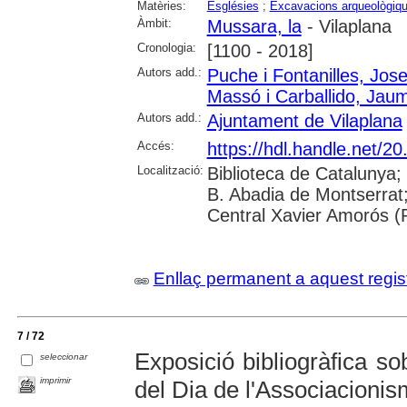
Matèries:
Esglésies
;
Excavacions arqueològiq
Àmbit:
Mussara, la
- Vilaplana
Cronologia:
[1100 - 2018]
Autors add.:
Puche i Fontanilles, Jos
Massó i Carballido, Jau
Autors add.:
Ajuntament de Vilaplana
Accés:
https://hdl.handle.net/
Localització:
Biblioteca de Catalunya;
B. Abadia de Montserrat; U
Central Xavier Amorós (
Enllaç permanent a aquest regis
7 / 72
Exposició bibliogràfica s
seleccionar
imprimir
del Dia de l'Associacionis