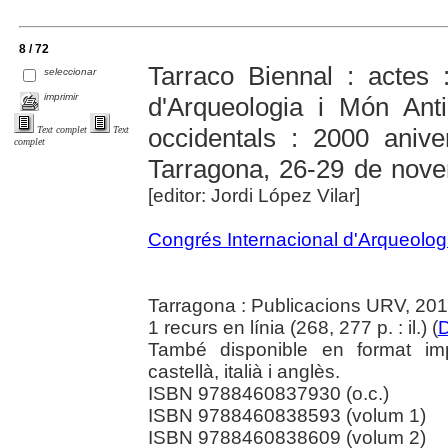
8 / 72
Tarraco Biennal : actes 
seleccionar
imprimir
d'Arqueologia i Món Anti
occidentals : 2000 anive
Text complet
Text
complet
Tarragona, 26-29 de nov
[editor: Jordi López Vilar]
Congrés Internacional d'Arqueologi
Tarragona : Publicacions URV, 20
1 recurs en línia (268, 277 p. : il.) (
D
També disponible en format impr
castellà, italià i anglès.
ISBN 9788460837930 (o.c.)
ISBN 9788460838593 (volum 1)
ISBN 9788460838609 (volum 2)