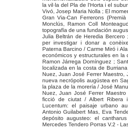
la vil·la del Pla de l'Horta i el su
Vivó, Josep Maria Nolla ; El momen
Gran Via-Can Ferrerons (Premià 
Monclús, Ramon Coll Monteagudo
topografía de una fundación august
Julia Beltrán de Heredia Bercero ;
per investigar i donar a conèix
Paterna Barcino / Carme Miró i Ala
económicos y estructurales en la
Ramon Járrega Domínguez ; Sant G
localizada en la costa de Burrian
Nuez, Juan José Ferrer Maestro,
nueva necrópolis augústea en Sa
la plaza de la morería / José Man
Nuez, Juan José Ferrer Maestro ; 
ficció de ciutat / Albert Riber
Lucentum: el paisaje urbano a
Antonio Guilabert Mas, Eva Tende
depósito augusteo: el cantharu
Mercedes Tendero Porras V.2 - La