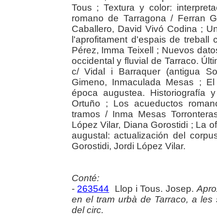
Tous ; Textura y color: interpret
romano de Tarragona / Ferran Gr
Caballero, David Vivó Codina ; Un
l'aprofitament d'espais de treball
Pérez, Imma Teixell ; Nuevos datos
occidental y fluvial de Tarraco. Ú
c/ Vidal i Barraquer (antigua S
Gimeno, Inmaculada Mesas ; El 
época augustea. Historiografía y 
Ortuño ; Los acueductos romano
tramos / Inma Mesas Torrontera
López Vilar, Diana Gorostidi ; La o
augustal: actualización del corp
Gorostidi, Jordi López Vilar.
Conté:
-
263544
Llop i Tous. Josep.
Apro
en el tram urbà de Tarraco, a les 
del circ.