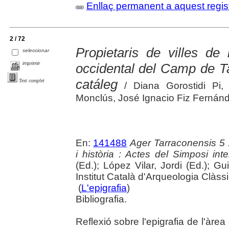
Enllaç permanent a aquest regis
2 / 72
Propietaris de villes de 
seleccionar
imprimir
occidental del Camp de T
catáleg
Text complet
/ Diana Gorostidi Pi, 
Monclús, José Ignacio Fiz Fernán
En:
141488
Ager Tarraconensis 5 :
i història : Actes del Simposi int
(Ed.); López Vilar, Jordi (Ed.); Gu
Institut Català d'Arqueologia Clàss
(
L'epigrafia
)
Bibliografia.
Reflexió sobre l'epigrafia de l'àre