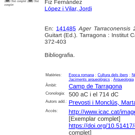
Fiz Fernández
Text complet
Text
complet
López i Vilar, Jordi
En:
141485
Ager Tarraconensis 
Guitart (Ed.). Tarragona : Institut
372-403
Bibliografia.
Matèries:
Epoca romana
;
Cultura dels ibers
;
N
Jaciments arqueològics
;
Arqueologia
Àmbit:
Camp de Tarragona
Cronologia:
500 aC i el 714 dC
Autors add.:
Prevosti i Monclús, Mart
Accés:
http://www.icac.cat/image
[Exemplar complet]
https://doi.org/10.5141
complet]