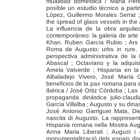
ritualidad doméstica / María Pé
posible un estudio técnico a parti
López, Guillermo Morales Serrat
the spread of glass vessels in the
La influencia de la obra arqui
contemporáneo: la galeria de arte 
Khan. Ruben García Rubio ; Ars e
Roma de Augusto: urbs in rure,
perspectiva administrativa de l
Abascal ; Octaviano y la adquis
Amela Valverde ; Hispania en la
Albaladejo Vivero, José María 
beneficios de la pax romana para 
Ibérica / José Ortiz Córdoba ; Las
propaganda dinástica julio-clau
García Villalba ; Augusto y su dinas
José Antonio Garriguet Mata, Di
nascita di Augusto. La rappresen
Hispania romana nella Mostra Aug
Anna Maria Liberati ; August i e
monumentalització dels espais do