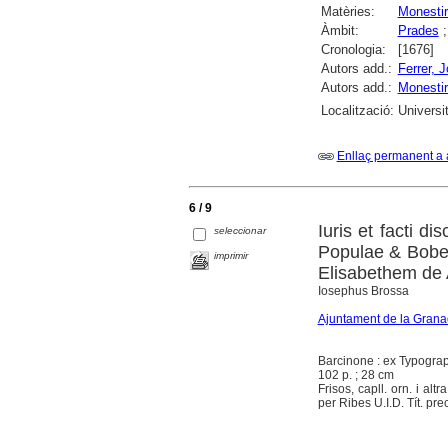
Matèries:
Monestir
Àmbit:
Prades
Cronologia:
[1676]
Autors add.:
Ferrer, 
Autors add.:
Monestir
Localització:
Universit
Enllaç permanent a 
6 / 9
Iuris et facti d
seleccionar
Populae & Bober
imprimir
Elisabethem de 
Iosephus Brossa
Ajuntament de la Grana
Barcinone : ex Typograp
102 p. ; 28 cm
Frisos, capll. orn. i al
per Ribes U.I.D. Tít. pre