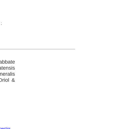
;
abbate
atensis
eralis
Oriol &
estirs