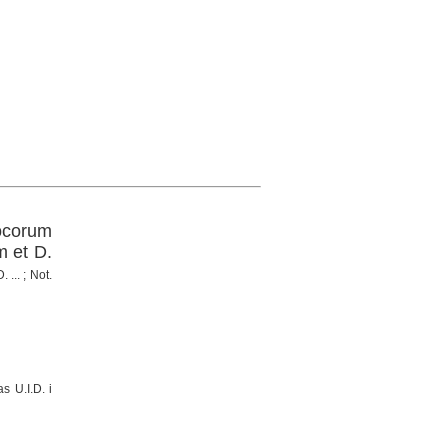
locorum
m et D.
... ; Not.
s U.I.D. i