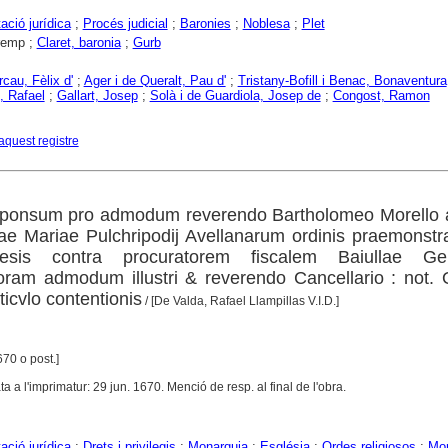
ció jurídica
;
Procés judicial
;
Baronies
;
Noblesa
;
Plet
remp ;
Claret, baronia
;
Gurb
rcau, Fèlix d'
;
Ager i de Queralt, Pau d'
;
Tristany-Bofill i Benac, Bonaventura
, Rafael
;
Gallart, Josep
;
Solà i de Guardiola, Josep de
;
Congost, Ramon
aquest registre
responsum pro admodum reverendo Bartholomeo Morello 
ae Mariae Pulchripodij Avellanarum ordinis praemonstr
cesis contra procuratorem fiscalem Baiullae Gen
oram admodum illustri & reverendo Cancellario : not. 
ticvlo contentionis
/ [De Valda, Rafael Llampillas V.I.D.]
670 o post.]
ta a l'imprimatur: 29 jun. 1670. Menció de resp. al final de l'obra.
ció jurídica
;
Drets i privilegis
;
Monarquia
;
Església
;
Ordes religiosos
;
Mon