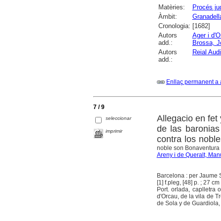
Matèries:
Procés jud
Àmbit:
Granadella
Cronologia:
[1682]
Autors
Ager i d'O
add.:
Brossa, J
Autors
Reial Aud
add.:
Enllaç permanent a 
7 / 9
Allegacio en fet
seleccionar
de las baronias
imprimir
contra los noble
noble son Bonaventura d
Areny i de Queralt, Manu
Barcelona : per Jaume Su
[1] f.pleg, [48] p. ; 27 cm
Port. orlada, caplletra
d'Orcau, de la vila de Tr
de Sola y de Guardiola, V