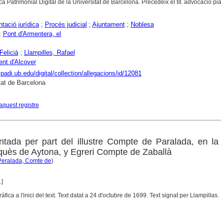
ca Patrimonial Digital de la Universitat de Barcelona. Precedeix el tít. advocació pia
ació jurídica
;
Procés judicial
;
Ajuntament
;
Noblesa
;
Pont d'Armentera, el
Felicià
;
Llampilles, Rafael
nt d'Alcover
ipadi.ub.edu/digital/collection/allegacions/id/12081
tat de Barcelona
aquest registre
tada per part del illustre Compte de Paralada, en la
rquès de Aytona, y Egreri Compte de Zaballà
Peralada, Comte de
)
.]
gràfica a l'inici del text. Text datat a 24 d'octubre de 1699. Text signat per Llampillas.