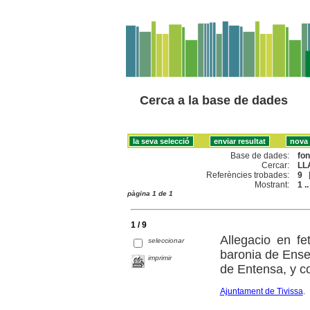
Cerca a la base de dades
Base de dades:
fo
Cercar:
LL
Referències trobades:
9
Mostrant:
1 ..
pàgina 1 de 1
1 / 9
Allegacio en fe
seleccionar
baronia de Ense
imprimir
de Entensa, y c
Ajuntament de Tivissa
.