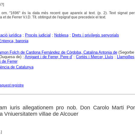
6?]
ra orn. "1696" és la data més recent que apareix al text. (p. 2). Text signat p
a et de Ferrer V.I.D. Tít. obtingut de l'epígraf que precedeix el text.
ció jurídica
;
Procés judicial
;
Noblesa
;
Drets i privilegis senyorials
Entença, baronia
mon Folch de Cardona Fernández de Córdoba, Catalina Antonia de
(Segorbe 
Duquesa de) ;
Amigant i de Ferrer, Pere d'
;
Cortès i Mercer, Lluís
;
Llampilles
i de Ferrer
iència de Catalunya
aquest registre
mam iuris allegationem pro nob. Don Carolo Marti Pon
 Vniuersitatem villae de Alcouer
.]