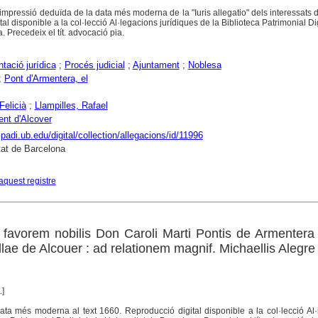
d'impressió deduïda de la data més moderna de la "Iuris allegatio" dels interessats d
tal disponible a la col·lecció Al·legacions jurídiques de la Biblioteca Patrimonial Dig
. Precedeix el tít. advocació pia.
ació jurídica
;
Procés judicial
;
Ajuntament
;
Noblesa
;
Pont d'Armentera, el
Felicià
;
Llampilles, Rafael
nt d'Alcover
ipadi.ub.edu/digital/collection/allegacions/id/11996
tat de Barcelona
aquest registre
in favorem nobilis Don Caroli Marti Pontis de Armentera
llae de Alcouer : ad relationem magnif. Michaellis Alegre 
.]
. Data més moderna al text 1660. Reproducció digital disponible a la col·lecció Al