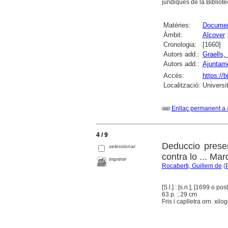
jurídiques de la Bibliote
Matèries:
Document
Àmbit:
Alcover
Cronologia:
[1660]
Autors add.:
Graells, 
Autors add.:
Ajuntame
Accés:
https://b
Localització:
Universi
Enllaç permanent a 
4 / 9
Deduccio presen
seleccionar
contra lo ... Ma
imprimir
Rocaberti, Guillem de
(
[S.l.] : [s.n.], [1699 o post
63 p. ; 29 cm
Fris i caplletra orn. xilo