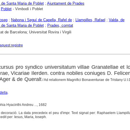
 de Santa Maria de Poblet
;
Ajuntament de Prades
;
Poblet
- Vimbodí i Poblet
Josep
;
Nabona i Seguí de Capella, Rafel de
;
Llampilles, Rafael
;
Valda, de
 de Santa Maria de Poblet
;
Prades, comtat
at de Barcelona; Universitat Rovira i Virgili
aquest registre
iscursus pro syndico universitatum villae Granatellae et 
ae, Vicariae Ilerden. contra nobiles coniuges D. Felice
Ager & de Queralt
/ Ad relationem Magnifici Bonaventurae de Tristany U.I.D. 
della
.
hia Hyacinthi Andreu ..., 1682
tra decoració. La data precedeix el peu d'impr. Text signat per: Raphaelem Llampilla
cedit per: Iesus, Maria, Ioseph.