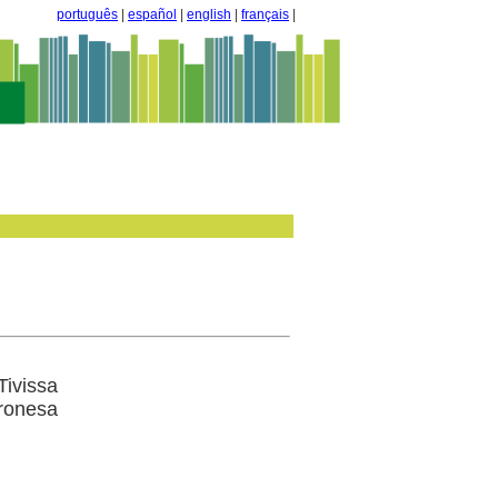
português
|
español
|
english
|
français
|
Tivissa
aronesa