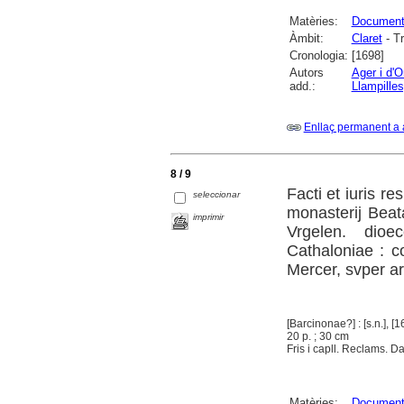
Matèries:
Documenta
Àmbit:
Claret
- T
Cronologia:
[1698]
Autors
Ager i d'O
add.:
Llampilles
Enllaç permanent a 
8 / 9
Facti et iuris 
seleccionar
monasterij Beat
imprimir
Vrgelen. dioe
Cathaloniae : c
Mercer, svper ar
[Barcinonae?] : [s.n.], [1
20 p. ; 30 cm
Fris i capll. Reclams. Da
Matèries:
Documenta