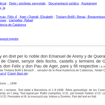
icial
;
Drets i privilegis senyorials
;
Documentació jurídica
;
Ajuntament
, la
rcau, Fèlix d'
;
Ager i Queralt, Elisabeth
;
Tristany-Bofill i Benac, Bonaventura
osep
;
Llampilles, Rafael
iència de Catalunya
aquest registre
 y en dret per lo noble don Emanuel de Areny y de Quera
 de Claret, senyor dels llochs, castells y termens de G
s don Felix y don Pau de Ager, pare y fill respective
/ a r
e Tristany Bofill y Benach ... senador de la Real Audiencia de Catalunya ; Notari
el d'
(
Claret, Baró de
)
ria ..., 1698
 orn. i reclams. Text datat a Barcelona el 1-9-1698. Àrbre genealògic de les Case
emp, en f. pleg. Text signat per: Rafel Llampillas, V.I.D., per Ioseph Gallart, V.I.D. i
.I.D. Precedeix el tít. la invocació pia: Initium a Domino. Part del text en llatí.