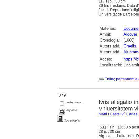
11, [1] p. ; 30 cm
36 lín. i reclams. Data 
factici. Reproducció digi
Universitat de Barcelona
Matèries:
Document
Àmbit:
Alcover
Cronologia:
[1660]
Autors add.:
Graells, 
Autors add.:
Ajuntame
Accés:
https://b
Localització:
Universi
Enllaç permanent a 
3 / 9
Ivris allegatio 
seleccionar
Vniuersitatem vi
imprimir
Martí i Castellví, Carles
Text complet
[S.l.] : [s.n.], [1660 o post
28 p. ; 30 cm
Alg. capll. i altra orn