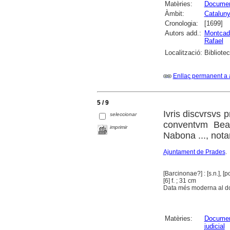
Matèries:
Document
Àmbit:
Catalun
Cronologia:
[1699]
Autors add.:
Montcad
Rafael
Localització:
Bibliote
Enllaç permanent a 
5 / 9
Ivris discvrsvs 
seleccionar
conventvm Beat
imprimir
Nabona ..., nota
Ajuntament de Prades
.
[Barcinonae?] : [s.n.], [p
[6] f. ; 31 cm
Data més moderna al docu
Matèries:
Document
judicial