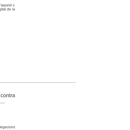
'aquest v.
ital de la
 contra
...
·legacions