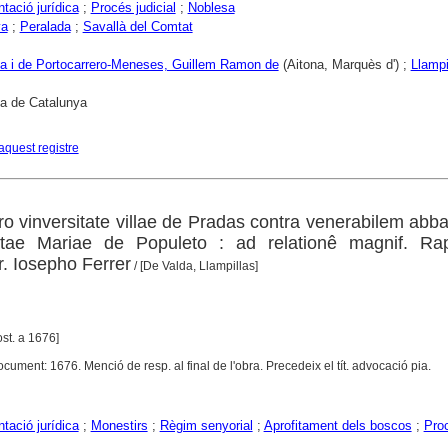
ació jurídica
;
Procés judicial
;
Noblesa
ya
;
Peralada
;
Savallà del Comtat
a i de Portocarrero-Meneses, Guillem Ramon de
(Aitona, Marquès d') ;
Llampi
ca de Catalunya
aquest registre
pro vinversitate villae de Pradas contra venerabilem abb
ae Mariae de Populeto : ad relationê magnif. Rap
r. Iosepho Ferrer
/ [De Valda, Llampillas]
ost. a 1676]
ment: 1676. Menció de resp. al final de l'obra. Precedeix el tít. advocació pia.
ació jurídica
;
Monestirs
;
Règim senyorial
;
Aprofitament dels boscos
;
Pro