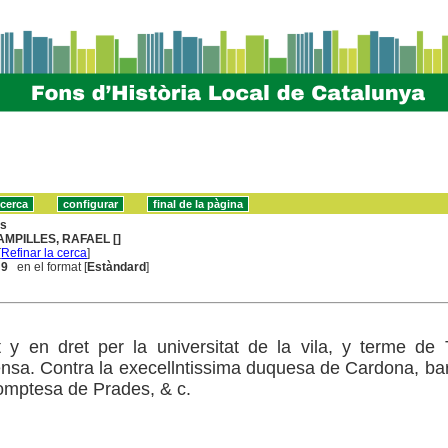
ns
AMPILLES, RAFAEL []
[
Refinar la cerca
]
 9
en el format [
Estàndard
]
t y en dret per la universitat de la vila, y terme de 
nsa. Contra la execellntissima duquesa de Cardona, b
omptesa de Prades, & c.