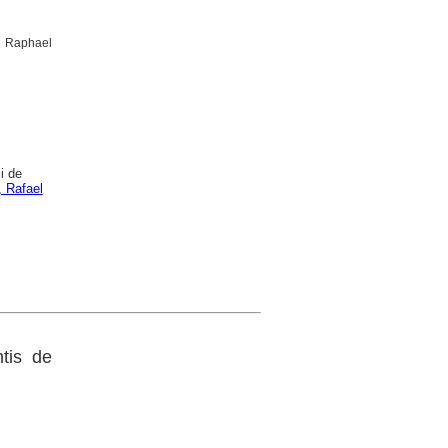
er Raphael
i de
, Rafael
tis de