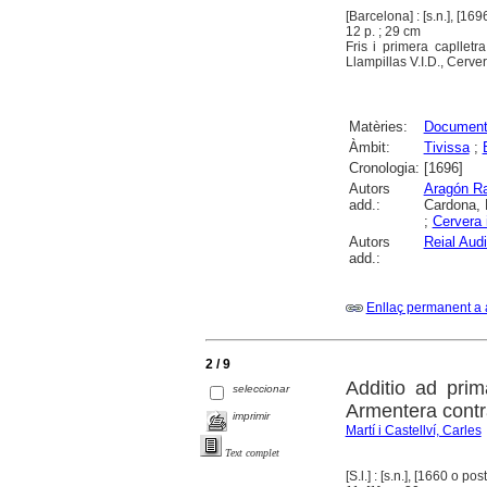
[Barcelona] : [s.n.], [169
12 p. ; 29 cm
Fris i primera capllet
Llampillas V.I.D., Cerver
Matèries:
Documenta
Àmbit:
Tivissa
;
Cronologia:
[1696]
Autors
Aragón Ra
add.:
Cardona, 
;
Cervera 
Autors
Reial Aud
add.:
Enllaç permanent a 
2 / 9
Additio ad pri
seleccionar
Armentera contra
imprimir
Martí i Castellví, Carles
Text complet
[S.l.] : [s.n.], [1660 o post