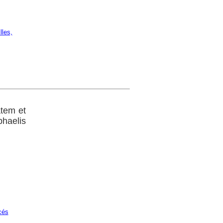
lles,
atem et
haelis
cés