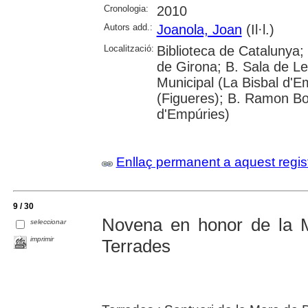
Cronologia:
2010
Autors add.:
Joanola, Joan
(Il·l.)
Localització:
Biblioteca de Catalunya; 
de Girona; B. Sala de Le
Municipal (La Bisbal d'
(Figueres); B. Ramon Bo
d'Empúries)
Enllaç permanent a aquest regis
9 / 30
Novena en honor de la 
seleccionar
imprimir
Terrades