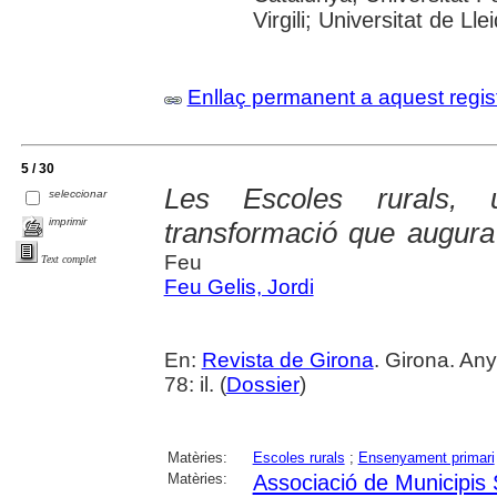
Virgili; Universitat de Ll
Enllaç permanent a aquest regis
5 / 30
Les Escoles rurals, 
seleccionar
imprimir
transformació que augura
Feu
Text complet
Feu Gelis, Jordi
En:
Revista de Girona
. Girona. An
78: il. (
Dossier
)
Matèries:
Escoles rurals
;
Ensenyament primari
Matèries:
Associació de Municipis