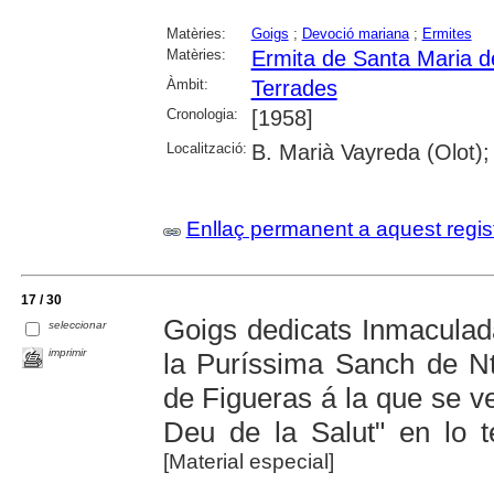
Matèries:
Goigs
;
Devoció mariana
;
Ermites
Matèries:
Ermita de Santa Maria 
Àmbit:
Terrades
Cronologia:
[1958]
Localització:
B. Marià Vayreda (Olot);
Enllaç permanent a aquest regis
17 / 30
Goigs dedicats Inmaculada
seleccionar
imprimir
la Puríssima Sanch de Ntr
de Figueras á la que se v
Deu de la Salut" en lo 
[Material especial]