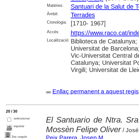
Matèries:
Santuari de la Salut de 
Àmbit:
Terrades
Cronologia:
[1710- 1967]
Accés:
https://www.raco.cat/ind
Localització:
Biblioteca de Catalunya;
Universitat de Barcelona;
Vic-Universitat Central d
Catalunya; Universitat P
Virgili; Universitat de Lle
Enllaç permanent a aquest regis
20 / 30
El Santuario de Ntra. Sra
seleccionar
imprimir
Mossèn Felipe Oliver
/ José
Peix Parera, Josep M.
Text complet