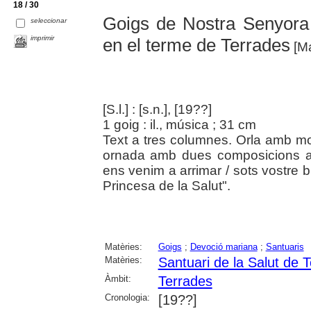
18 / 30
Goigs de Nostra Senyora 
seleccionar
imprimir
en el terme de Terrades
[Ma
[S.l.] : [s.n.], [19??]
1 goig : il., música ; 31 cm
Text a tres columnes. Orla amb mot
ornada amb dues composicions am
ens venim a arrimar / sots vostre br
Princesa de la Salut".
Matèries:
Goigs
;
Devoció mariana
;
Santuaris
Matèries:
Santuari de la Salut de 
Àmbit:
Terrades
Cronologia:
[19??]