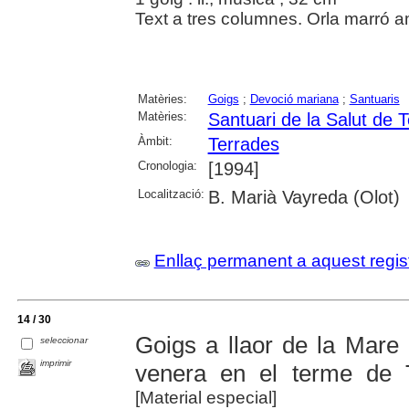
Text a tres columnes. Orla marró a
Matèries:
Goigs
;
Devoció mariana
;
Santuaris
Matèries:
Santuari de la Salut de 
Àmbit:
Terrades
Cronologia:
[1994]
Localització:
B. Marià Vayreda (Olot)
Enllaç permanent a aquest regis
14 / 30
Goigs a llaor de la Mare
seleccionar
imprimir
venera en el terme de T
[Material especial]