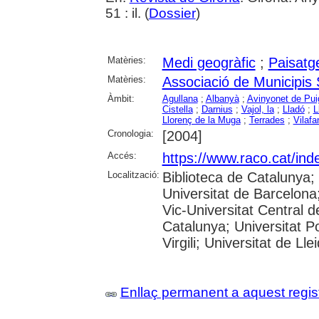
51 : il. (
Dossier
)
Matèries:
Medi geogràfic
;
Paisatg
Matèries:
Associació de Municipis
Àmbit:
Agullana
;
Albanyà
;
Avinyonet de Pui
Cistella
;
Darnius
;
Vajol, la
;
Lladó
;
L
Llorenç de la Muga
;
Terrades
;
Vilafa
Cronologia:
[2004]
Accés:
https://www.raco.cat/ind
Localització:
Biblioteca de Catalunya;
Universitat de Barcelona;
Vic-Universitat Central d
Catalunya; Universitat P
Virgili; Universitat de Ll
Enllaç permanent a aquest regis