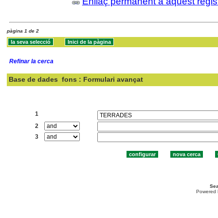
Enllaç permanent a aquest regis
pàgina 1 de 2
Refinar la cerca
Base de dades
fons : Formulari avançat
Cercar:
1
2
3
Sea
Powered