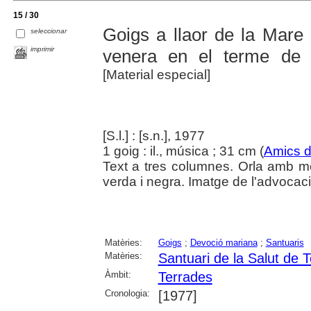
15 / 30
Goigs a llaor de la Mare
seleccionar
imprimir
venera en el terme de 
[Material especial]
[S.l.] : [s.n.], 1977
1 goig : il., música ; 31 cm (
Amics d
Text a tres columnes. Orla amb mot
verda i negra. Imatge de l'advocac
Matèries:
Goigs
;
Devoció mariana
;
Santuaris
Matèries:
Santuari de la Salut de 
Àmbit:
Terrades
Cronologia:
[1977]