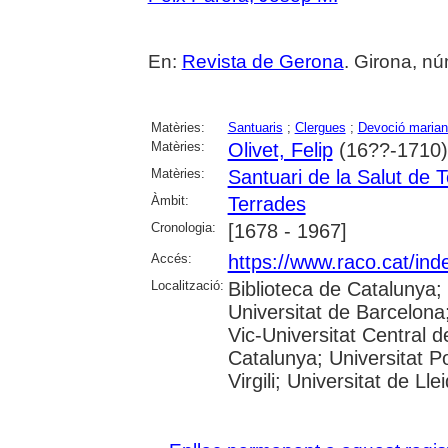
En:
Revista de Gerona
. Girona, núm
Matèries:
Santuaris
;
Clergues
;
Devoció maria
Matèries:
Olivet, Felip
(16??-1710)
Matèries:
Santuari de la Salut de 
Àmbit:
Terrades
Cronologia:
[1678 - 1967]
Accés:
https://www.raco.cat/ind
Localització:
Biblioteca de Catalunya;
Universitat de Barcelona;
Vic-Universitat Central d
Catalunya; Universitat P
Virgili; Universitat de Lle