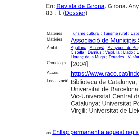
En:
Revista de Girona
. Girona. An
83 : il. (
Dossier
)
Matèries:
Turisme cultural
;
Turisme rural
;
Espa
Matèries:
Associació de Municipis
Àmbit:
Agullana
;
Albanyà
;
Avinyonet de Pui
Cistella
;
Darnius
;
Vajol, la
;
Lladó
;
L
Llorenç de la Muga
;
Terrades
;
Vilafa
Cronologia:
[2004]
Accés:
https://www.raco.cat/ind
Localització:
Biblioteca de Catalunya;
Universitat de Barcelona;
Vic-Universitat Central d
Catalunya; Universitat P
Virgili; Universitat de Ll
Enllaç permanent a aquest regis