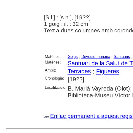
[S.l.] : [s.n.], [19??]
1 goig : il. ; 32 cm
Text a dues columnes amb corondel
Matèries:
Goigs
;
Devoció mariana
;
Santuaris
Matèries:
Santuari de la Salut de 
Àmbit:
Terrades
;
Figueres
Cronologia:
[19??]
Localització:
B. Marià Vayreda (Olot);
Biblioteca-Museu Víctor B
Enllaç permanent a aquest regis