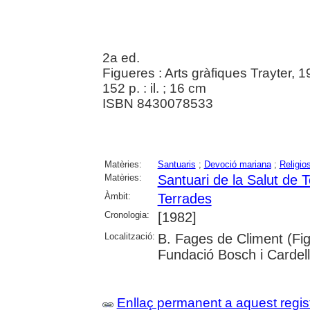
2a ed.
Figueres : Arts gràfiques Trayter, 
152 p. : il. ; 16 cm
ISBN 8430078533
Matèries:
Santuaris
;
Devoció mariana
;
Religios
Matèries:
Santuari de la Salut de 
Àmbit:
Terrades
Cronologia:
[1982]
Localització:
B. Fages de Climent (Fig
Fundació Bosch i Cardel
Enllaç permanent a aquest regis