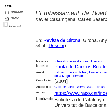
2 / 30
L'Embassament de Boade
seleccionar
imprimir
Xavier Casamitjana, Carles Baser
Text complet
En:
Revista de Girona
. Girona. An
54: il. (
Dossier
)
Matèries:
Infraestructures d'aigües
;
Pantans
;
R
Matèries:
Pantà de Darnius-Boadel
Àmbit:
Salines, massís de les
;
Boadella i l
de la Muga
;
Terrades
Cronologia:
[2004]
Autors add.:
Colomer, Jordi
;
Serra i Sala, Teresa
Accés:
https://www.raco.cat/ind
Localització:
Biblioteca de Catalunya;
Universitat de Barcelona;