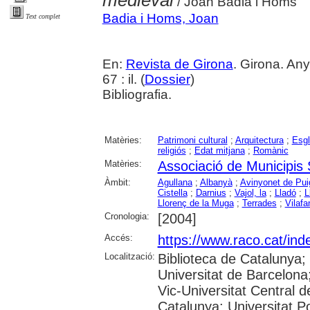
medieval
/ Joan Badia i Homs
Badia i Homs, Joan
Text complet
En:
Revista de Girona
. Girona. An
67 : il. (
Dossier
)
Bibliografia.
Matèries:
Patrimoni cultural
;
Arquitectura
;
Esgl
religiós
;
Edat mitjana
;
Romànic
Matèries:
Associació de Municipis
Àmbit:
Agullana
;
Albanyà
;
Avinyonet de Pui
Cistella
;
Darnius
;
Vajol, la
;
Lladó
;
L
Llorenç de la Muga
;
Terrades
;
Vilafa
Cronologia:
[2004]
Accés:
https://www.raco.cat/ind
Localització:
Biblioteca de Catalunya;
Universitat de Barcelona;
Vic-Universitat Central d
Catalunya; Universitat P