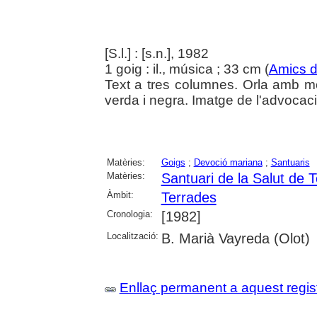
[S.l.] : [s.n.], 1982
1 goig : il., música ; 33 cm (
Amics d
Text a tres columnes. Orla amb mot
verda i negra. Imatge de l'advocac
Matèries:
Goigs
;
Devoció mariana
;
Santuaris
Matèries:
Santuari de la Salut de 
Àmbit:
Terrades
Cronologia:
[1982]
Localització:
B. Marià Vayreda (Olot)
Enllaç permanent a aquest regis