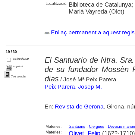
Localització:
Biblioteca de Catalunya;
Marià Vayreda (Olot)
Enllaç permanent a aquest regis
19 / 30
El Santuario de Ntra. Sra
seleccionar
imprimir
de su fundador Mossèn Fe
dias
Text complet
/ José Mª Peix Parera
Peix Parera, Josep M.
En:
Revista de Gerona
. Girona, núm
Matèries:
Santuaris
;
Clergues
;
Devoció maria
Matèries:
Olivet, Felip
(16??-1710)