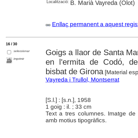
Localització:
B. Marià Vayreda (Olot)
Enllaç permanent a aquest regis
16 / 30
Goigs a llaor de Santa M
seleccionar
imprimir
en l'ermita de Codó, de
bisbat de Girona
[Material esp
Vayreda i Trullol, Montserrat
[S.l.] : [s.n.], 1958
1 goig : il. ; 33 cm
Text a tres columnes. Imatge de
amb motius tipogràfics.