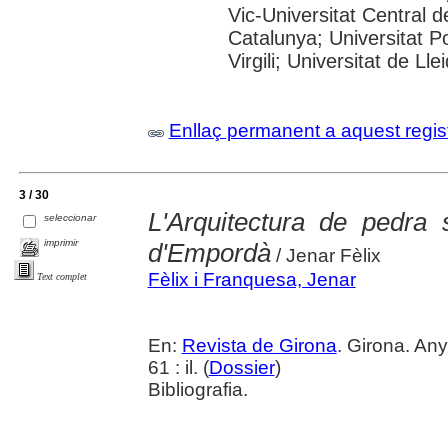
Vic-Universitat Central d
Catalunya; Universitat P
Virgili; Universitat de Ll
Enllaç permanent a aquest regis
3 / 30
L'Arquitectura de pedra 
seleccionar
imprimir
d'Empordà
/ Jenar Fèlix
Fèlix i Franquesa, Jenar
Text complet
En:
Revista de Girona
. Girona. An
61 : il. (
Dossier
)
Bibliografia.