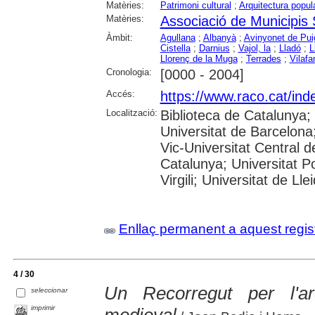
Matèries:
Patrimoni cultural
;
Arquitectura popul
Matèries:
Associació de Municipis
Àmbit:
Agullana
;
Albanyà
;
Avinyonet de Pui
Cistella
;
Darnius
;
Vajol, la
;
Lladó
;
L
Llorenç de la Muga
;
Terrades
;
Vilafa
Cronologia:
[0000 - 2004]
Accés:
https://www.raco.cat/ind
Localització:
Biblioteca de Catalunya;
Universitat de Barcelona;
Vic-Universitat Central d
Catalunya; Universitat P
Virgili; Universitat de Ll
Enllaç permanent a aquest regis
4 / 30
Un Recorregut per l'arq
seleccionar
imprimir