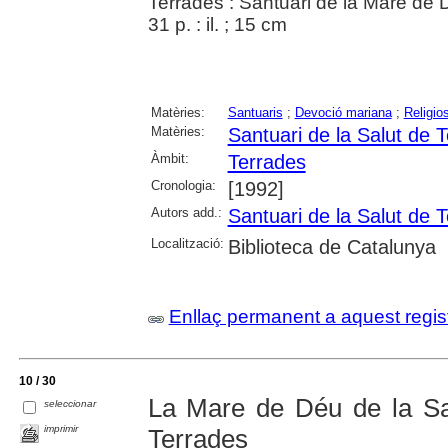
Terrades : Santuari de la Mare de 
31 p. : il. ; 15 cm
Matèries:
Santuaris
;
Devoció mariana
;
Religios
Matèries:
Santuari de la Salut de 
Àmbit:
Terrades
Cronologia:
[1992]
Autors add.:
Santuari de la Salut de 
Localització:
Biblioteca de Catalunya
Enllaç permanent a aquest regis
10 / 30
La Mare de Déu de la Sa
seleccionar
imprimir
Terrades