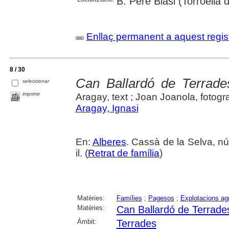
B. Pere Blasi (Torroella
Enllaç permanent a aquest regis
8 / 30
Can Ballardó de Terrades
seleccionar
imprimir
Aragay, text ; Joan Joanola, fotogra
Aragay, Ignasi
En:
Alberes
. Cassà de la Selva, nú
il. (
Retrat de família
)
Matèries:
Famílies
;
Pagesos
;
Explotacions agr
Matèries:
Can Ballardó de Terrade
Àmbit:
Terrades