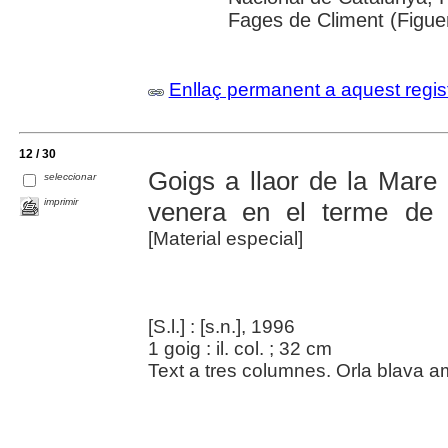
Fages de Climent (Figue
Enllaç permanent a aquest regis
12 / 30
Goigs a llaor de la Mare
seleccionar
imprimir
venera en el terme de 
[Material especial]
[S.l.] : [s.n.], 1996
1 goig : il. col. ; 32 cm
Text a tres columnes. Orla blava a