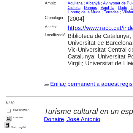
Àmbit:
Agullana
;
Albanyà
;
Avinyonet de Pui
Cistella
;
Darnius
;
Vajol, la
;
Lladó
;
L
Llorenç de la Muga
;
Terrades
;
Vilafa
Cronologia:
[2004]
Accés:
https://www.raco.cat/ind
Localització:
Biblioteca de Catalunya;
Universitat de Barcelona;
Vic-Universitat Central d
Catalunya; Universitat P
Virgili; Universitat de Ll
Enllaç permanent a aquest regis
6 / 30
Turisme cultural en un esp
seleccionar
imprimir
Donaire, José Antonio
Text complet