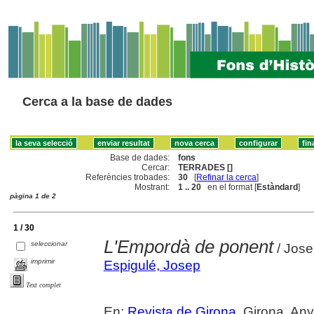
Cerca a la base de dades
Base de dades:
fons
Cercar:
TERRADES []
Referències trobades:
30
[
Refinar la cerca
]
Mostrant:
1 .. 20
en el format [
Estàndard
]
pàgina 1 de 2
1 / 30
L'Empordà de ponent
seleccionar
/ Jose
imprimir
Espigulé, Josep
Text complet
En:
Revista de Girona
. Girona. An