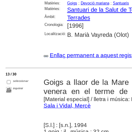
Matèries:
Goigs
;
Devoció mariana
;
Santuaris
Matèries:
Santuari de la Salut de 
Àmbit:
Terrades
Cronologia:
[1996]
Localització:
B. Marià Vayreda (Olot)
Enllaç permanent a aquest regis
13 / 30
Goigs a llaor de la Mare
seleccionar
imprimir
venera en el terme de 
[Material especial]
/ lletra i música
Sala i Vidal, Mercè
[S.l.] : [s.n.], 1994
1 goig : il., música ; 32 cm