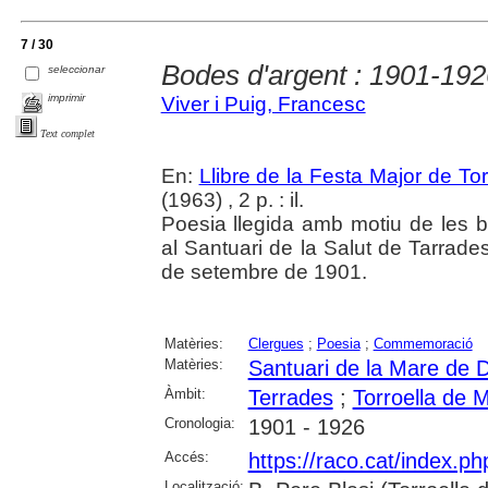
7 / 30
Bodes d'argent : 1901-192
seleccionar
imprimir
Viver i Puig, Francesc
Text complet
En:
Llibre de la Festa Major de To
(1963) , 2 p. : il.
Poesia llegida amb motiu de les 
al Santuari de la Salut de Tarrad
de setembre de 1901.
Matèries:
Clergues
;
Poesia
;
Commemoració
Matèries:
Santuari de la Mare de D
Àmbit:
Terrades
;
Torroella de 
Cronologia:
1901 - 1926
Accés:
https://raco.cat/index.p
Localització: