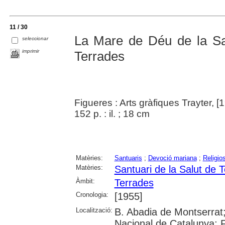
11 / 30
La Mare de Déu de la Sa
seleccionar
imprimir
Terrades
Figueres : Arts gràfiques Trayter, [
152 p. : il. ; 18 cm
Matèries:
Santuaris
;
Devoció mariana
;
Religios
Matèries:
Santuari de la Salut de 
Àmbit:
Terrades
Cronologia:
[1955]
Localització:
B. Abadia de Montserrat;
Nacional de Catalunya; F