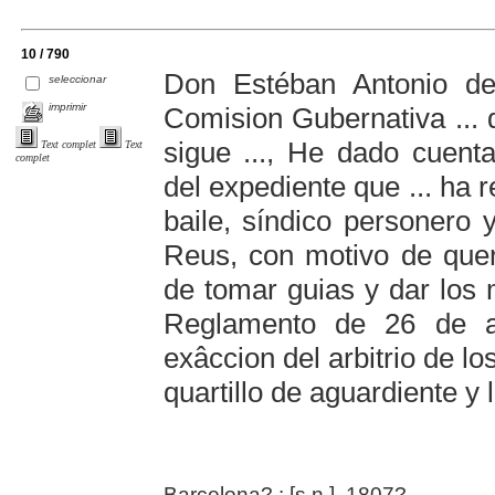
10 / 790
Don Estéban Antonio de 
seleccionar
imprimir
Comision Gubernativa ... 
sigue ..., He dado cuent
Text complet
Text
complet
del expediente que ... ha 
baile, síndico personero 
Reus, con motivo de quer
de tomar guias y dar los 
Reglamento de 26 de a
exâccion del arbitrio de l
quartillo de aguardiente y l
Barcelona? : [s.n.], 1807?