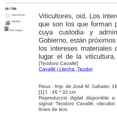
19 / 790
Viticultores, oid, Los inte
seleccionar
imprimir
que son los que forman p
cuya custodia y admini
Text complet
Gobierno, están próximos 
los intereses materiales 
lugar el de la viticultura
[Teodoro Cavallé]
Cavallé i Llecha, Teodor
Reus : Imp. de José M. Sabater, 1
[1] f. ; 45 * 32 cm
Reproducció digital disponible a
signat: Teodoro Cavallé, viticultor.
línies de text.