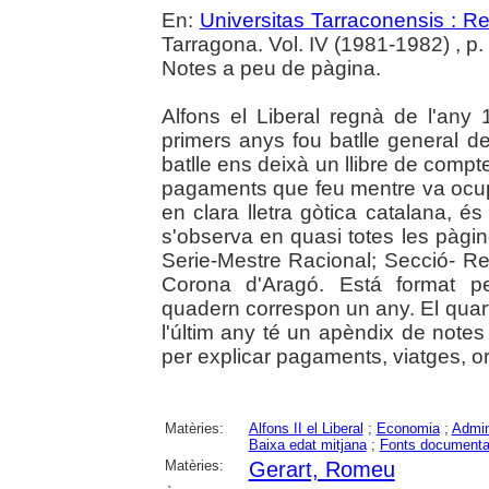
En:
Universitas Tarraconensis : Rev
Tarragona. Vol. IV (1981-1982) , p
Notes a peu de pàgina.
Alfons el Liberal regnà de l'any
primers anys fou batlle general 
batlle ens deixà un llibre de compt
pagaments que feu mentre va ocupar 
en clara lletra gòtica catalana, és
s'observa en quasi totes les pàgine
Serie-Mestre Racional; Secció- Re
Corona d'Aragó. Está format p
quadern correspon un any. El qua
l'últim any té un apèndix de note
per explicar pagaments, viatges, o
Matèries:
Alfons II el Liberal
;
Economia
;
Admini
Baixa edat mitjana
;
Fonts documenta
Matèries:
Gerart, Romeu