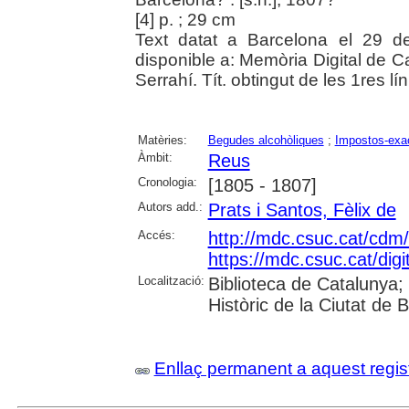
[4] p. ; 29 cm
Text datat a Barcelona el 29 de
disponible a: Memòria Digital de C
Serrahí. Tít. obtingut de les 1res lín
Matèries:
Begudes alcohòliques
;
Impostos-exa
Àmbit:
Reus
Cronologia:
[1805 - 1807]
Autors add.:
Prats i Santos, Fèlix de
Accés:
http://mdc.csuc.cat/cdm/
https://mdc.csuc.cat/digi
Localització:
Biblioteca de Catalunya;
Històric de la Ciutat de 
Enllaç permanent a aquest regis