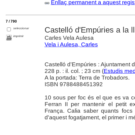
Enllaç permanent a aquest regis
7 / 790
Castelló d'Empúries a la 
seleccionar
imprimir
Carles Vela Aulesa
Vela i Aulesa, Carles
Castelló d'Empúries : Ajuntament 
228 p. : il. col. ; 23 cm (
Estudis med
A la portada: Terra de Trobadors.
ISBN 9788488451392
10 sous per foc és el que es va co
Ferran II per mantenir el petit 
França. Calia saber quants focs t
d'aquest fogatjament, el primer i m