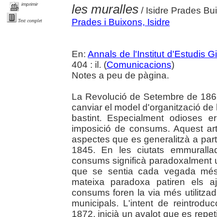
imprimir
les muralles
/ Isidre Prades Bu
Prades i Buixons, Isidre
Text complet
En:
Annals de l'Institut d'Estudis G
404 : il. (
Comunicacions
)
Notes a peu de pàgina.
La Revolució de Setembre de 186
canviar el model d'organització de
bastint. Especialment odioses er
imposició de consums. Aquest art
aspectes que es generalitzà a parti
1845. En les ciutats emmuralla
consums significà paradoxalment 
que se sentia cada vegada més 
mateixa paradoxa patiren els a
consums foren la via més utilitzad
municipals. L'intent de reintrodu
1872, inicià un avalot que es repet