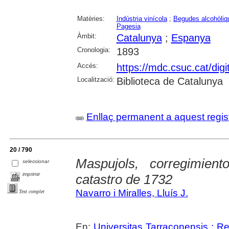
Matèries:
Indústria vinícola
;
Begudes alcohòliq
Pagesia
Àmbit:
Catalunya
;
Espanya
Cronologia:
1893
Accés:
https://mdc.csuc.cat/digi
Localització:
Biblioteca de Catalunya
Enllaç permanent a aquest regis
20 / 790
Maspujols, corregimien
seleccionar
imprimir
catastro de 1732
Navarro i Miralles, Lluís J.
Text complet
En:
Universitas Tarraconensis : Rev