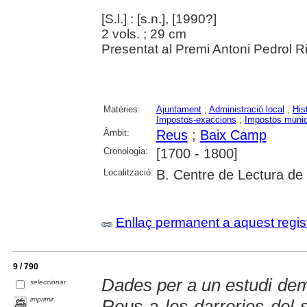
[S.l.] : [s.n.], [1990?]
2 vols. ; 29 cm
Presentat al Premi Antoni Pedrol Ri
Matèries:
Ajuntament
;
Administració local
;
His
Impostos-exaccions
;
Impostos munic
Àmbit:
Reus
;
Baix Camp
Cronologia:
[1700 - 1800]
Localització:
B. Centre de Lectura de
Enllaç permanent a aquest regis
9 / 790
Dades per a un estudi dem
seleccionar
imprimir
Reus a les darreries del s