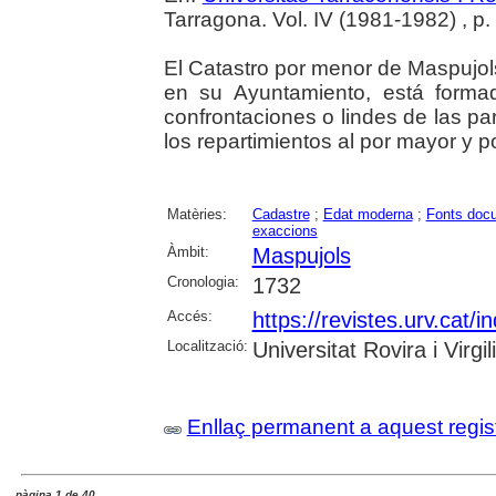
Tarragona. Vol. IV (1981-1982) , p
El Catastro por menor de Maspujo
en su Ayuntamiento, está forma
confrontaciones o lindes de las par
los repartimientos al por mayor y p
Matèries:
Cadastre
;
Edat moderna
;
Fonts doc
exaccions
Àmbit:
Maspujols
Cronologia:
1732
Accés:
https://revistes.urv.cat/
Localització:
Universitat Rovira i Virgi
Enllaç permanent a aquest regis
pàgina 1 de 40