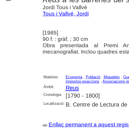
Jordi Tous i Vallvè
Tous i Vallvé, Jordi
[1985]
90 f. : gràf. ; 30 cm
Obra presentada al Premi An
mecanografiat. Inclou quadres esta
Matèries:
Economia
;
Població
;
Miquelets
;
Gue
Impostos-exaccions
;
Associacions 
Àmbit:
Reus
Cronologia:
[1790 - 1800]
Localització:
B. Centre de Lectura de
Enllaç permanent a aquest regis