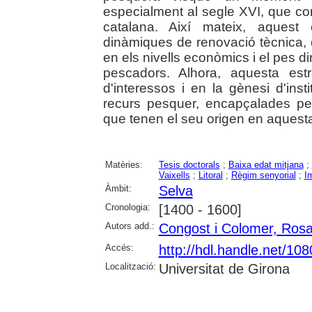
especialment al segle XVI, que co
catalana. Així mateix, aquest
dinàmiques de renovació tècnica, 
en els nivells econòmics i el pes d
pescadors. Alhora, aquesta est
d'interessos i en la gènesi d'ins
recurs pesquer, encapçalades per 
que tenen el seu origen en aquest
Matèries:
Tesis doctorals
;
Baixa edat mitjana
;
Vaixells
;
Litoral
;
Règim senyorial
;
I
Àmbit:
Selva
Cronologia:
[1400 - 1600]
Autors add.:
Congost i Colomer, Ros
Accés:
http://hdl.handle.net/10
Localització:
Universitat de Girona