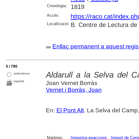
Cronologia:
1819
Accés:
https://raco.cat/index.p
Localització:
B. Centre de Lectura de
Enllaç permanent a aquest regis
5 / 790
Aldarull a la Selva del
seleccionar
imprimir
Joan Vernet Borràs
Vernet i Borràs, Joan
En:
El Pont Alt
. La Selva del Camp,
Matèries:
Impostos-exaccions
;
Impost de Con