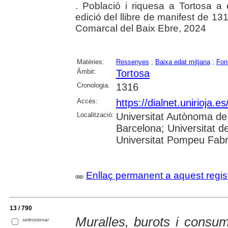
. Població i riquesa a Tortosa a
edició del llibre de manifest de 131
Comarcal del Baix Ebre, 2024
Matèries:
Ressenyes
;
Baixa edat mitjana
;
Fon
Àmbit:
Tortosa
Cronologia:
1316
Accés:
https://dialnet.unirioja.
Localització:
Universitat Autònoma de 
Barcelona; Universitat de
Universitat Pompeu Fabra;
Enllaç permanent a aquest regis
13 / 790
Muralles, burots i consum
seleccionar