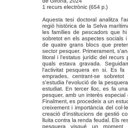
de Girona, 2024
1 recurs electrònic (654 p.)
Aquesta tesi doctoral analitza l'
regió històrica de la Selva maríti
les famílies de pescadors que hi
sobretot en els aspectes socials i
de quatre grans blocs que preten
sector pesquer. Primerament, s'ana
litoral i l'estatus jurídic del recu
quals estava gravada. Seguida
l'activitat pesquera en si. Es 
emprades, centrant-se sobretot
s'estudia l'evolució de la pesquera 
estudiat. En tercer lloc, es fa un
pesquer, amb un interès especial en
Finalment, es procedeix a un estu
creixement i importància del col·l
creació d'institucions de gestió col
lluita contra la renda feudal. Els re
pesquera visqué un moment d