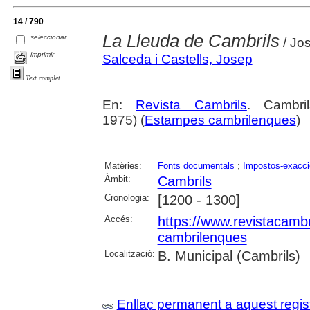
14 / 790
La Lleuda de Cambrils
seleccionar
/ Jo
imprimir
Salceda i Castells, Josep
Text complet
En:
Revista Cambrils
. Cambri
1975) (
Estampes cambrilenques
)
Matèries:
Fonts documentals
;
Impostos-exacc
Àmbit:
Cambrils
Cronologia:
[1200 - 1300]
Accés:
https://www.revistacambr
cambrilenques
Localització:
B. Municipal (Cambrils)
Enllaç permanent a aquest regis