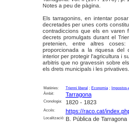
Notes a peu de pàgina.
Els tarragonins, en intentar posa
decretades per unes corts constit
contradiccions que els en varen fe
decrets promulgats durant el Trien
pretenien, entre altres coses:
proporcionada a la riquesa del c
interior per protegir l'agricultura i
arbitris que no gravessin sobre els
els drets municipals i les privatives
Matèries:
Trienni liberal
;
Economia
;
Impostos-
Àmbit:
Tarragona
Cronologia:
1820 - 1823
Accés:
https://raco.cat/index.p
Localització:
B. Pública de Tarragona