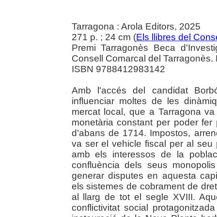
Tarragona : Arola Editors, 2025
271 p. ; 24 cm (
Els llibres del Conse
Premi Tarragonès Beca d'Investi
Consell Comarcal del Tarragonès. B
ISBN 9788412983142
Amb l'accés del candidat Borbó
influenciar moltes de les dinàm
mercat local, que a Tarragona v
monetària constant per poder fer p
d'abans de 1714. Impostos, arrend
va ser el vehicle fiscal per al seu 
amb els interessos de la poblaci
confluència dels seus monopoli
generar disputes en aquesta capi
els sistemes de cobrament de drets
al llarg de tot el segle XVIII. A
conflictivitat social protagonitza