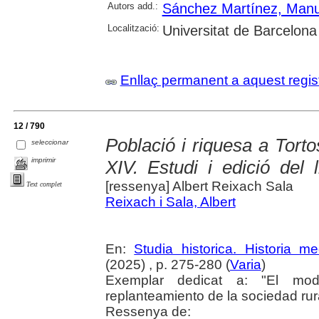
Autors add.:
Sánchez Martínez, Manu
Localització:
Universitat de Barcelona
Enllaç permanent a aquest regis
12 / 790
Població i riquesa a Tor
seleccionar
imprimir
XIV. Estudi i edició del
[ressenya] Albert Reixach Sala
Text complet
Reixach i Sala, Albert
En:
Studia historica. Historia me
(2025) , p. 275-280 (
Varia
)
Exemplar dedicat a: "El mo
replanteamiento de la sociedad rur
Ressenya de: