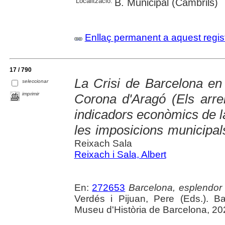
Localització:
B. Municipal (Cambrils)
Enllaç permanent a aquest regis
17 / 790
La Crisi de Barcelona en 
seleccionar
imprimir
Corona d'Aragó (Els arr
indicadors econòmics de l
les imposicions municipal
Reixach Sala
Reixach i Sala, Albert
En:
272653
Barcelona, esplendor i
Verdés i Pijuan, Pere (Eds.). B
Museu d'Història de Barcelona, 20