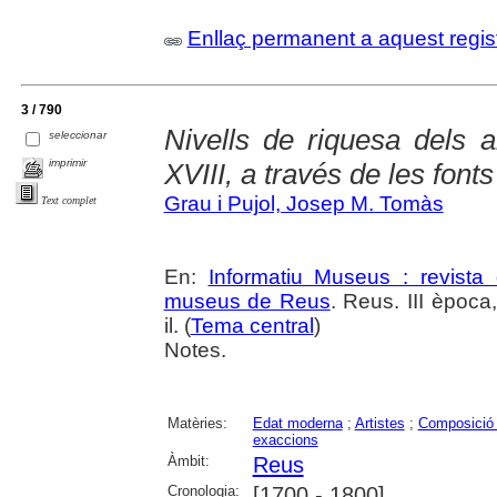
Enllaç permanent a aquest regis
3 / 790
Nivells de riquesa dels a
seleccionar
imprimir
XVIII, a través de les fonts
Grau i Pujol, Josep M. Tomàs
Text complet
En:
Informatiu Museus : revista 
museus de Reus
. Reus. III èpoc
il. (
Tema central
)
Notes.
Matèries:
Edat moderna
;
Artistes
;
Composició
exaccions
Àmbit:
Reus
Cronologia:
[1700 - 1800]