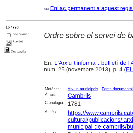
Enllaç permanent a aquest regis
16 / 790
Ordre sobre el servei de 
seleccionar
imprimir
Text complet
En:
L'Arxiu t'informa : butlletí de 
núm. 25 (novembre 2013), p. 4 (
El
Matèries:
Arxius municipals
;
Fonts documental
Àmbit:
Cambrils
Cronologia:
1781
Accés:
https://www.cambrils.cat/
cultural/publicacions/larxi
municipal-de-cambrils/but