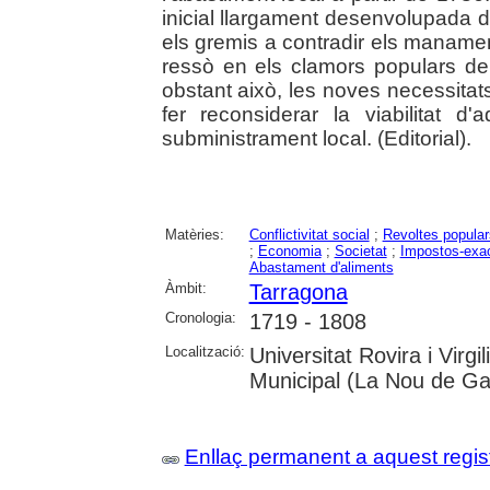
inicial llargament desenvolupada 
els gremis a contradir els manamen
ressò en els clamors populars del
obstant això, les noves necessitat
fer reconsiderar la viabilitat d'a
subministrament local. (Editorial).
Matèries:
Conflictivitat social
;
Revoltes popular
;
Economia
;
Societat
;
Impostos-exa
Abastament d'aliments
Àmbit:
Tarragona
Cronologia:
1719 - 1808
Localització:
Universitat Rovira i Virgi
Municipal (La Nou de Gai
Enllaç permanent a aquest regis