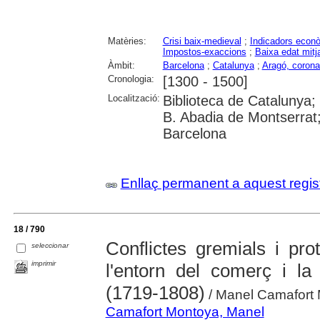
Matèries:
Crisi baix-medieval
;
Indicadors econ
Impostos-exaccions
;
Baixa edat mitj
Àmbit:
Barcelona
;
Catalunya
;
Aragó, corona
Cronologia:
[1300 - 1500]
Localització:
Biblioteca de Catalunya; 
B. Abadia de Montserrat; 
Barcelona
Enllaç permanent a aquest regis
18 / 790
Conflictes gremials i pr
seleccionar
imprimir
l'entorn del comerç i la
(1719-1808)
/ Manel Camafort
Camafort Montoya, Manel