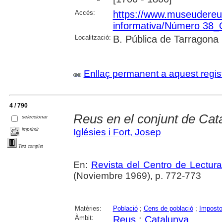
Accés:
https://www.museudereus.c
informativa/Número 38
Localització:
B. Pública de Tarragona
Enllaç permanent a aquest regis
4 / 790
Reus en el conjunt de Cat
seleccionar
imprimir
Iglésies i Fort, Josep
Text complet
En:
Revista del Centro de Lectur
(Noviembre 1969), p. 772-773
Matèries:
Població
;
Cens de població
;
Imposto
Àmbit:
Reus
;
Catalunya