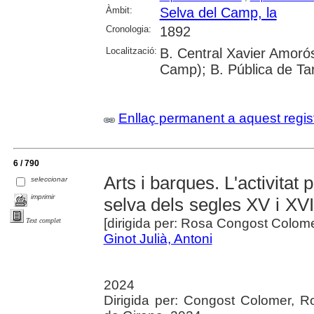
Àmbit:
Selva del Camp, la
Cronologia:
1892
Localització:
B. Central Xavier Amorós
Camp); B. Pública de Ta
Enllaç permanent a aquest regis
6 / 790
Arts i barques. L'activitat 
seleccionar
imprimir
selva dels segles XV i XVI
[dirigida per: Rosa Congost Colom
Text complet
Ginot Julià, Antoni
2024
Dirigida per: Congost Colomer, R