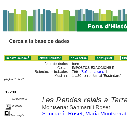
Cerca a la base de dades
Base de dades:
fons
Cercar:
IMPOSTOS-EXACCIONS []
Referències trobades:
790
[
Refinar la cerca
]
Mostrant:
1 .. 20
en el format [
Estàndard
]
pàgina 1 de 40
1 / 790
Les Rendes reials a Tarr
seleccionar
imprimir
Montserrat Sanmartí i Roset
Sanmartí i Roset, Maria Montserrat
Text complet