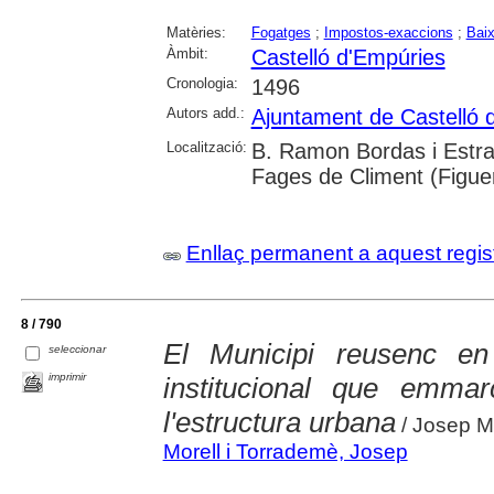
Matèries:
Fogatges
;
Impostos-exaccions
;
Baix
Àmbit:
Castelló d'Empúries
Cronologia:
1496
Autors add.:
Ajuntament de Castelló 
Localització:
B. Ramon Bordas i Estra
Fages de Climent (Figuer
Enllaç permanent a aquest regis
8 / 790
El Municipi reusenc en 
seleccionar
imprimir
institucional que emmarc
l'estructura urbana
/ Josep Mo
Morell i Torrademè, Josep