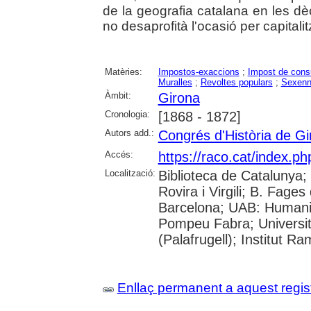
de la geografia catalana en les dè
no desaprofità l'ocasió per capitalit
Matèries:
Impostos-exaccions
;
Impost de con
Muralles
;
Revoltes populars
;
Sexenn
Àmbit:
Girona
Cronologia:
[1868 - 1872]
Autors add.:
Congrés d'Història de Gi
Accés:
https://raco.cat/index.p
Localització:
Biblioteca de Catalunya; 
Rovira i Virgili; B. Fage
Barcelona; UAB: Humanit
Pompeu Fabra; Universita
(Palafrugell); Institut 
Enllaç permanent a aquest regis