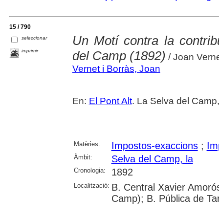
15 / 790
Un Motí contra la contri
seleccionar
imprimir
del Camp (1892)
/ Joan Verne
Vernet i Borràs, Joan
En:
El Pont Alt
. La Selva del Camp
Matèries:
Impostos-exaccions
;
Im
Àmbit:
Selva del Camp, la
Cronologia:
1892
Localització:
B. Central Xavier Amorós
Camp); B. Pública de Ta