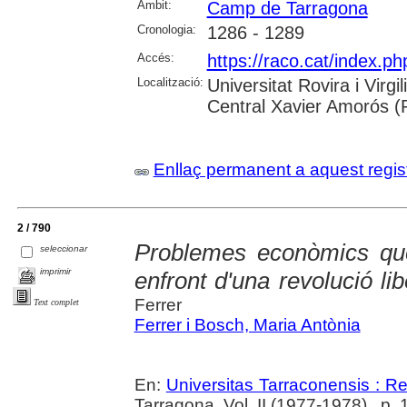
Àmbit:
Camp de Tarragona
Cronologia:
1286 - 1289
Accés:
https://raco.cat/index.p
Localització:
Universitat Rovira i Virg
Central Xavier Amorós (
Enllaç permanent a aquest regis
2 / 790
Problemes econòmics qu
seleccionar
imprimir
enfront d'una revolució li
Ferrer
Text complet
Ferrer i Bosch, Maria Antònia
En:
Universitas Tarraconensis : Rev
Tarragona. Vol. II (1977-1978) , p.