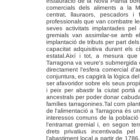
instauració de la Nova Planta borbò
comercials dels aliments a la 
centrat, llauraors, pescadors i 
professionals que van combatre le
seves activitats implantades pel
gremials van assimilar-se amb el
implantació de tributs per part del
capacitat adquisitiva durant els
estatal.Així i tot, a mesura que
Tarragona va veure's submergida 
directament l'esfera comercial d
conjuntura, es capgirà la lògica 
ser afavoridor sobre els seus propi
i peix per abastir la ciutat port
ancestrals per poder donar cabuda 
famílies tarragonines.Tal com plante
de l'alimentació a Tarragona és un
interessos comuns de la població 
l'entramat gremial i, en segon te
drets privatius incentivada pe
l'abastiment local a partir de 178